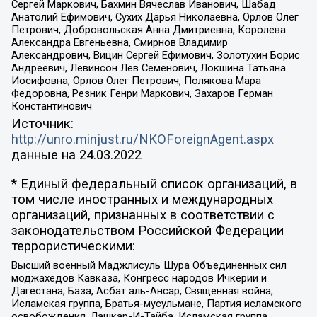
Сергей Маркович, Бахмин Вячеслав Иванович, Шабад
Анатолий Ефимович, Сухих Дарья Николаевна, Орлов Олег
Петрович, Добровольская Анна Дмитриевна, Королева
Александра Евгеньевна, Смирнов Владимир
Александрович, Вицин Сергей Ефимович, Золотухин Борис
Андреевич, Левинсон Лев Семенович, Локшина Татьяна
Иосифовна, Орлов Олег Петрович, Полякова Мара
Федоровна, Резник Генри Маркович, Захаров Герман
Константинович
Источник:
http://unro.minjust.ru/NKOForeignAgent.aspx
данные на
24.03.2022
* Единый федеральный список организаций, в
том числе иностранных и международных
организаций, признанных в соответствии с
законодательством Российской Федерации
террористическими:
Высший военный Маджлисуль Шура Объединенных сил
моджахедов Кавказа, Конгресс народов Ичкерии и
Дагестана, База, Асбат аль-Ансар, Священная война,
Исламская группа, Братья-мусульмане, Партия исламского
освобождения, Лашкар-И-Тайба, Исламская группа,