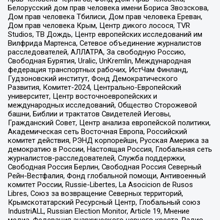
Белорусский дом прав человека имени Бориса Звозскова,
Дом прав человека Тбилиси, Дом прав человека Ереван,
Дом прав человека Крым, Центр дикого лосося, TVR
Studios, ТВ Дождь, Центр европейских исследований им
Вилфрида Мартенса, Сетевое объединение журналистов
расследователей, АЛЛАТРА, За свободную Россию,
Свободная Бурятия, Uralic, UnKremlin, Международная
федерация транспортных рабочих, ИстЧам Финланд,
Гудзоновский институт, Фонд Демократического
Развития, Комитет-2024, Центрально-Европейский
университет, Центр восточноевропейских и
международных исследований, Общество Сторожевой
башни, Библии и трактатов Свидетелей Иеговы,
Гражданский Совет, Центр анализа европейской политики,
Академическая сеть Восточная Европа, Российский
комитет действия, РЭНД корпорейшн, Русская Америка за
демократию в России, Настоящая Россия, Глобальная сеть
журналистов-расследователей, Служба поддержки,
Свободная Россия Берлин, Свободная Россия Северный
Рейн-Вестфалия, Фонд глобальной помощи, Антивоенный
комитет России, Russie-Libertes, La Asocicion de Rusos
Libres, Союз за возвращение Северных территорий,
Крымскотатарский Ресурсный Центр, Глобальный союз
IndustriALL, Russian Election Monitor, Article 19, Мнение