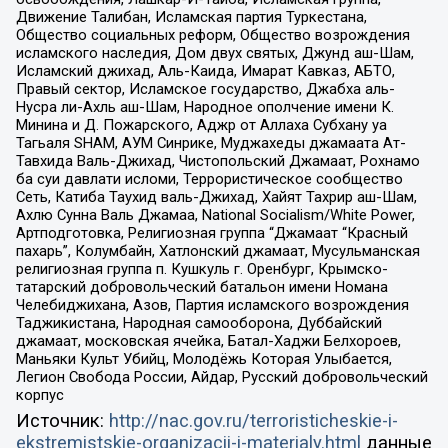
Движение Талибан, Исламская партия Туркестана,
Общество социальных реформ, Общество возрождения
исламского наследия, Дом двух святых, Джунд аш-Шам,
Исламский джихад, Аль-Каида, Имарат Кавказ, АБТО,
Правый сектор, Исламское государство, Джабха аль-
Нусра ли-Ахль аш-Шам, Народное ополчение имени К.
Минина и Д. Пожарского, Аджр от Аллаха Субхану уа
Тагьаля SHAM, АУМ Синрике, Муджахеды джамаата Ат-
Тавхида Валь-Джихад, Чистопольский Джамаат, Рохнамо
ба суи давлати исломи, Террористическое сообщество
Сеть, Катиба Таухид валь-Джихад, Хайят Тахрир аш-Шам,
Ахлю Сунна Валь Джамаа, National Socialism/White Power,
Артподготовка, Религиозная группа “Джамаат “Красный
пахарь”, Колумбайн, Хатлонский джамаат, Мусульманская
религиозная группа п. Кушкуль г. Оренбург, Крымско-
татарский добровольческий батальон имени Номана
Челебиджихана, Азов, Партия исламского возрождения
Таджикистана, Народная самооборона, Дуббайский
джамаат, московская ячейка, Батал-Хаджи Белхороев,
Маньяки Культ Убийц, Молодёжь Которая Улыбается,
Легион Свобода России, Айдар, Русский добровольческий
корпус
Источник:
http://nac.gov.ru/terroristicheskie-i-
ekstremistskie-organizacii-i-materialy.html
данные