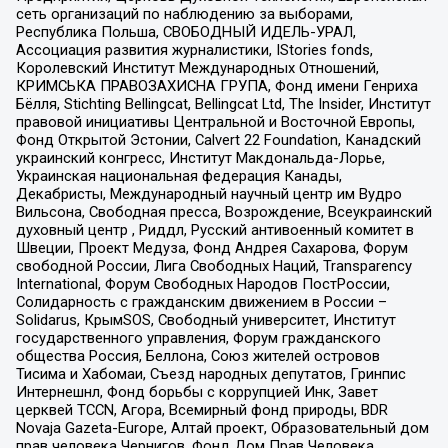
сеть организаций по наблюдению за выборами,
Республика Польша, СВОБОДНЫЙ ИДЕЛЬ-УРАЛ,
Ассоциация развития журналистики, IStories fonds,
Королевский Институт Международных Отношений,
КРИМСЬКА ПРАВОЗАХИСНА ГРУПА, Фонд имени Генриха
Бёлля, Stichting Bellingcat, Bellingcat Ltd, The Insider, Институт
правовой инициативы Центральной и Восточной Европы,
Фонд Открытой Эстонии, Calvert 22 Foundation, Канадский
украинский конгресс, Институт Макдональда-Лорье,
Украинская национальная федерация Канады,
Декабристы, Международный научный центр им Вудро
Вильсона, Свободная пресса, Возрождение, Всеукраинский
духовный центр , Риддл, Русский антивоенный комитет в
Швеции, Проект Медуза, Фонд Андрея Сахарова, Форум
свободной России, Лига Свободных Наций, Transparеncy
International, Форум Свободных Народов ПостРоссии,
Солидарность с гражданским движением в России –
Solidarus, КрымSOS, Свободный университет, Институт
государственного управления, Форум гражданского
общества Россия, Беллона, Союз жителей островов
Тисима и Хабомаи, Съезд народных депутатов, Гринпис
Интернешнл, Фонд борьбы с коррупцией Инк, Завет
церквей TCCN, Агора, Всемирный фонд природы, BDR
Novaja Gazeta-Europe, Алтай проект, Образовательный дом
прав человека Чернигов, Фонд Дом Прав Человека,