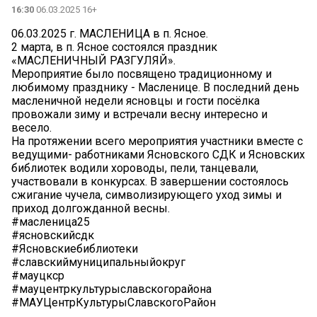
16:30
06.03.2025 16+
06.03.2025 г. МАСЛЕНИЦА в п. Ясное.
2 марта, в п. Ясное состоялся праздник
«МАСЛЕНИЧНЫЙ РАЗГУЛЯЙ».
Мероприятие было посвящено традиционному и
любимому празднику - Масленице. В последний день
масленичной недели ясновцы и гости посёлка
провожали зиму и встречали весну интересно и
весело.
На протяжении всего мероприятия участники вместе с
ведущими- работниками Ясновского СДК и Ясновских
библиотек водили хороводы, пели, танцевали,
участвовали в конкурсах. В завершении состоялось
сжигание чучела, символизирующего уход зимы и
приход долгожданной весны.
#масленица25
#ясновскийсдк
#Ясновскиебиблиотеки
#славскиймуниципальныйокруг
#мауцкср
#мауцентркультурыславскогорайона
#МАУЦентрКультурыСлавскогоРайон