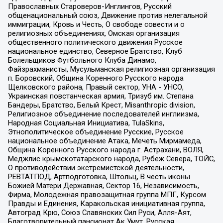
Православных Староверов-Инглингов, Русский
общенациональный союз, Движение против нелегальной
иммиграции, Кровь и Честь, О свободе совести и о
религиозных объединениях, Омская организация
общественного политического движения Русское
национальное единство, Северное Братство, Клуб
Болельщиков Футбольного Клуба Динамо,
Файзрахманисты, Мусульманская религиозная организация
п. Боровский, Община Коренного Русского народа
Щелковского района, Правый сектор, УНА - УНСО,
Украинская повстанческая армия, Тризуб им. Степана
Бандеры, Братство, Белый Крест, Misanthropic division,
Религиозное объединение последователей инглиизма,
Народная Социальная Инициатива, TulaSkins,
Этнополитическое объединение Русские, Русское
национальное объединение Атака, Мечеть Мирмамеда,
Община Коренного Русского народа г. Астрахани, ВОЛЯ,
Меджлис крымскотатарского народа, Рубеж Севера, ТОЙС,
О противодействии экстремистской деятельности,
РЕВТАТПОД, Артподготовка, Штольц, В честь иконы
Божией Матери Державная, Сектор 16, Независимость,
Фирма, Молодежная правозащитная группа МПГ, Курсом
Правды и Единения, Каракольская инициативная группа,
Автоград Крю, Союз Славянских Сил Руси, Алля-Аят,
Благотворительный пансионат Ак Умут, Русская