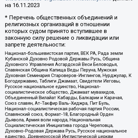
на
16.11.2023
* Перечень общественных объединений и
религиозных организаций в отношении
которых судом принято вступившее в
законную силу решение о ликвидации или
запрете деятельности:
Национал-большевистская партия, ВЕК РА, Рада земли
Кубанской Духовно Родовой Державы Русь, Община
Духовного Управления Асгардской Веси Беловодья,
Славянская Община Капища Веды Перуна, Мужская
Духовная Семинария Староверов-Инглингов, Нурджулар, К
Богодержавию, Таблиги Джамаат, Свидетели Иеговы,
Русское национальное единство, Национал-
социалистическое общество, Джамаат мувахидов,
Объединенный Вилайат Кабарды, Балкарии и Карачая,
Союз славян, Ат-Такфир Валь-Хиджра, Пит Буль,
Национал-социалистическая рабочая партия России,
Славянский союз, Формат-18, Благородный Орден
Дьявола, Армия воли народа, Национальная
Социалистическая Инициатива города Череповца,
Духовно-Родовая Держава Русь, Русское национальное
единство, Древнерусской Инглистической церкви