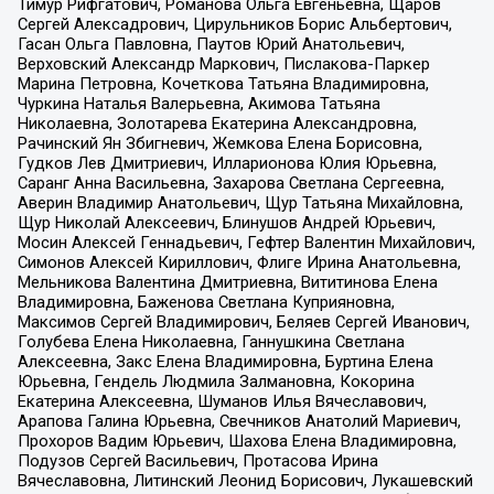
Тимур Рифгатович, Романова Ольга Евгеньевна, Щаров
Сергей Алексадрович, Цирульников Борис Альбертович,
Гасан Ольга Павловна, Паутов Юрий Анатольевич,
Верховский Александр Маркович, Пислакова-Паркер
Марина Петровна, Кочеткова Татьяна Владимировна,
Чуркина Наталья Валерьевна, Акимова Татьяна
Николаевна, Золотарева Екатерина Александровна,
Рачинский Ян Збигневич, Жемкова Елена Борисовна,
Гудков Лев Дмитриевич, Илларионова Юлия Юрьевна,
Саранг Анна Васильевна, Захарова Светлана Сергеевна,
Аверин Владимир Анатольевич, Щур Татьяна Михайловна,
Щур Николай Алексеевич, Блинушов Андрей Юрьевич,
Мосин Алексей Геннадьевич, Гефтер Валентин Михайлович,
Симонов Алексей Кириллович, Флиге Ирина Анатольевна,
Мельникова Валентина Дмитриевна, Вититинова Елена
Владимировна, Баженова Светлана Куприяновна,
Максимов Сергей Владимирович, Беляев Сергей Иванович,
Голубева Елена Николаевна, Ганнушкина Светлана
Алексеевна, Закс Елена Владимировна, Буртина Елена
Юрьевна, Гендель Людмила Залмановна, Кокорина
Екатерина Алексеевна, Шуманов Илья Вячеславович,
Арапова Галина Юрьевна, Свечников Анатолий Мариевич,
Прохоров Вадим Юрьевич, Шахова Елена Владимировна,
Подузов Сергей Васильевич, Протасова Ирина
Вячеславовна, Литинский Леонид Борисович, Лукашевский