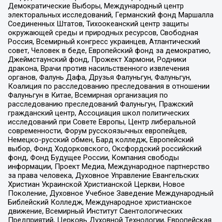
Демократические Выборы, Международный центр
электоральных исследований, Германский фонд Маршалла
Соединенных Штатов, Тихоокеанский центр защиты
окружающей среды и природных ресурсов, Свободная
Россия, Всемирный конгресс украинцев, Атлантический
совет, Человек в беде, Европейский фонд за демократию,
Джеймстаунский фонд, Прожект Хармони, Родники
дракона, Врачи против насильственного извлечения
органов, Фалунь Дафа, Друзья Фалуньгун, Фалуньгун,
Коалиция по расследованию преследования в отношении
Фалуньгун в Китае, Всемирная организация по
расследованию преследований Фалуньгун, Пражский
гражданский центр, Ассоциация школ политических
исследований при Совете Европы, Центр либеральной
современности, Форум русскоязычных европейцев,
Немецко-русский обмен, Бард колледж, Европейский
выбор, Фонд Ходорковского, Оксфордский российский
фонд, Фонд Будущее России, Компания свободы
информации, Проект Медиа, Международное партнерство
за права человека, Духовное Управление Евангельских
Христиан Украинской Христианской Церкви, Новое
Поколение, Духовное Учебное Заведение Международный
Библейский Колледж, Международное христианское
движение, Всемирный Институт Саентологических
Предприятий, Церковь Духовной Технологии, Европейская