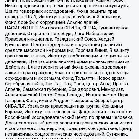
Нижегородский центр немецкой и европейской культуры,
Центр гендерных исследований, Фонд защиты прав
граждан Штаб, Институт права и публичной политики,
Фонд борьбы с коррупцией, Альянс врачей,
НАСИЛИЮ.НЕТ, Мы против СПИДа, СВЕЧА, Гуманитарное
действие, Открытый Петербург, Лига Избирателей,
Правовая инициатива, Гражданский Союз, Хасдей
Ерушалаим, Центр поддержки и содействия развитию
средств массовой информации, Горячая Линия, В защиту
прав заключенных, Институт глобализации и социальных
движений, Центр социально-информационных инициатив
Действие, Благотворительный фонд охраны здоровья и
защиты прав граждан, Благотворительный фонд помощи
осужденным и их семьям, Фонд Тольятти, Новое время,
Серебряная тайга, Так-Так-Так, Сова, центр Анна, Проект
Апрель, Самарская губерния, Эра здоровья, Мемориал,
Аналитический Центр Юрия Левады, Издательство Парк
Гагарина, Фонд имени Андрея Рылькова, Сфера, Центр
СИБАЛЬТ, Уральская правозащитная группа, Женщины
Евразии, Институт прав человека, Фонд защиты гласности,
Российский исследовательский центр по правам человека,
Дальневосточный центр развития гражданских инициатив
и социального партнерства, Гражданское действие, Центр
независимых социологических исследований, Сутяжник,