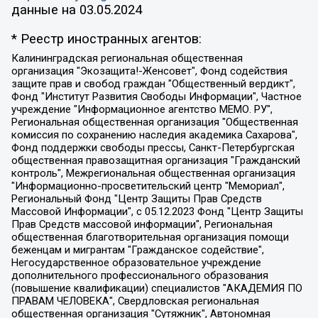
данные на
03.05.2024
* Реестр иностранных агентов:
Калининградская региональная общественная организация "Экозащита!-Женсовет", Фонд содействия защите прав и свобод граждан "Общественный вердикт", Фонд "Институт Развития Свободы Информации", Частное учреждение "Информационное агентство МЕМО. РУ", Региональная общественная организация "Общественная комиссия по сохранению наследия академика Сахарова", Фонд поддержки свободы прессы, Санкт-Петербургская общественная правозащитная организация "Гражданский контроль", Межрегиональная общественная организация "Информационно-просветительский центр "Мемориал", Региональный Фонд "Центр Защиты Прав Средств Массовой Информации", с 05.12.2023 Фонд "Центр Защиты Прав Средств массовой информации", Региональная общественная благотворительная организация помощи беженцам и мигрантам "Гражданское содействие", Негосударственное образовательное учреждение дополнительного профессионального образования (повышение квалификации) специалистов "АКАДЕМИЯ ПО ПРАВАМ ЧЕЛОВЕКА", Свердловская региональная общественная организация "Сутяжник", Автономная некоммерческая организация "Центр независимых социологических исследований", Союз общественных объединений "Российский исследовательский центр по правам человека", Региональное общественное учреждение научно-информационный центр "МЕМОРИАЛ", Некоммерческая организация "Фонд защиты гласности", Автономная некоммерческая организация "Институт прав человека", Городская общественная организация "Екатеринбургское общество "МЕМОРИАЛ", Городская общественная организация "Рязанское историко-просветительское и правозащитное общество "Мемориал" (Рязанский Мемориал), Челябинский региональный орган общественной самодеятельности – женское общественное объединение "Женщины Евразии", Челябинский региональный орган общественной самодеятельности "Уральская правозащитная группа", Фонд содействия защите здоровья и социальной справедливости имени Андрея Рылькова, Автономная Некоммерческая Организация "Аналитический Центр Юрия Левады", Автономная некоммерческая организация социальной поддержки населения "Проект Апрель", Региональная общественная организация помощи женщинам и детям, находящимся в кризисной ситуации "Информационно-методический центр "Анна", Фонд содействия развитию массовых коммуникаций и правовому просвещению "Так-так-Так", Фонд содействия устойчивому развитию "Серебряная тайга", Свердловский региональный общественный фонд социальных проектов "Новое время", "Idel.Реалии", Кавказ.Реалии, Крым.Реалии, Телеканал Настоящее Время, Татаро-башкирская служба Радио Свобода (Azatliq Radiosi), Радио Свободная Европа/Радио Свобода (PCE/PC), "Сибирь.Реалии", "Фактограф", Благотворительный фонд помощи осужденным и их семьям, Автономная некоммерческая организация "Институт глобализации и социальных движений", Фонд "В защиту прав заключенных", Частное учреждение "Центр поддержки и содействия развитию средств массовой информации", Пензенский региональный общественный благотворительный фонд "Гражданский союз", "Север.Реалии", Некоммерческая организация Фонд "Правовая инициатива", Общество с ограниченной ответственностью "Радио Свободная Европа/Радио Свобода", Чешское информационное агентство "MEDIUM-ORIENT", Красноярская региональная общественная организация "Мы против СПИДа", Камалягин Денис Николаевич, Маркелов Сергей Евгеньевич, Пономарев Лев Александрович, Савицкая Людмила Алексеевна, Автономная некоммерческая организация "Центр по работе с проблемой насилия "НАСИЛИЮ.НЕТ", Межрегиональный профессиональный союз работников здравоохранения "Альянс врачей", Юридическое лицо, зарегистрированное в Латвийской Республике, SIA "Medusa Project" (регистрационный номер 40103797863, дата регистрации 10.06.2014), Некоммерческая организация "Фонд по борьбе с коррупцией", Автономная некоммерческая организация "Институт права и публичной политики", Баданин Роман Сергеевич, Гликин Максим Александрович, Железнова Мария Михайловна, Лукьянова Юлия Сергеевна, Маетная Елизавета Витальевна, Маняхин Петр Борисович, Чуракова Ольга Владимировна, Ярош Юлия Петровна, Юридическое лицо "The Insider SIA", зарегистрированное в Риге, Латвийская Республика (дата регистрации 26.06.2015), являющееся администратором доменного имени интернет-издания "The Insider SIA", https://theins.ru, Постернак Алексей Евгеньевич, Рубин Михаил Аркадьевич, Анин Роман Александрович, Юридическое лицо Istories fonds, зарегистрированное в Латвийской Республике (регистрационный номер 50008295751, дата регистрации 24.02.2020), Великовский Дмитрий Александрович, Долинина Ирина Николаевна, Мароховская Алеся Алексеевна, Шлейнов Роман Юрьевич, Шмагун Олеся Валентиновна, Общество с ограниченной ответственностью "Альтаир 2021", Общество с ограниченной ответственностью "Вега 2021", Общество с ограниченной ответственностью "Главный редактор 2021", Общество с ограниченной ответственностью "Ромашки монолит", Важенков Артем Валерьевич, Ивановская областная общественная организация "Центр гендерных исследований", Гурман Юрий Альбертович, Медиапроект "ОВД-Инфо", Егоров Владимир Владимирович, Жилинский Владимир Александрович, Общество с ограниченной ответственностью "ЗП", Иванова София Юрьевна, Карезина Инна Павловна, Кильтау Екатерина Викторовна, Петров Алексей Викторович, Пискунов Сергей Евгеньевич, Смирнов Сергей Сергеевич, Тихонов Михаил Сергеевич, Общество с ограниченной ответственностью "ЖУРНАЛИСТ-ИНОСТРАННЫЙ АГЕНТ", Арапова Галина Юрьевна, Вольтская Татьяна Анатольевна, Американская компания "Mason G.E.S. Anonymous Foundation" (США), являющаяся владельцем интернет-издания https://mnews.world/, Компания "Stichting Bellingcat", зарегистрированная в Нидерландах (дата регистрации 11.07.2018), Захаров Андрей Вячеславович, Клепиковская Екатерина Дмитриевна, Общество с ограниченной ответственностью "МЕМО", Перл Роман Александрович, Симонов Евгений Алексеевич, Соловьева Елена Анатольевна, Сотников Даниил Владимирович, Сурначева Елизавета Дмитриевна, Автономная некоммерческая организация по защите прав человека и информированию населения "Якутия – Наше Мнение", Общество с ограниченной ответственностью "Москоу диджитал медиа", с 26.01.2023 Общество с ограниченной ответственностью "Чайка Белые сады", Ветошкина Валерия Валерьевна, Заговора Максим Александрович, Межрегиональное общественное движение "Российская ЛГБТ - сеть", Оленичев Максим Владимирович, Павлов Иван Юрьевич, Скворцова Елена Сергеевна, Общество с ограниченной ответственностью "Как бы инагент", Кочетков Игорь Викторович, Общество с ограниченной ответственностью "Честные выборы", Еланчик Олег Александрович, Общество с ограниченной ответственностью "Нобелевский призыв", Гималова Регина Эмилевна, Григорьев Андрей Валерьевич, Григорьева Алина Александровна, Ассоциация по содействию защите прав призывников, альтернативнослужащих и военнослужащих "Правозащитная группа "Гражданин.Армия.Право", Хисамова Регина Фаритовна, Автономная некоммерческая организация по реализации социально-правовых программ "Лилит", Дальневосточное общественное движение "Маяк", Санкт-Петербургская ЛГБТ-инициативная группа "Выход", Инициативная группа ЛГБТ+ "Реверс", Алексеев Андрей Викторович, Бекбулатова Таисия Львовна, Беляев Иван Михайлович, Владыкина Елена Сергеевна, Гельман Марат Александрович, Никульшина Вероника Юрьевна, Толоконникова Надежда Андреевна, Шендерович Виктор Анатольевич, Общество с ограниченной ответственностью "Данное сообщение", Общество с ограниченной ответственностью Издательский дом "Новая глава", Айнбиндер Александра Александровна, Московский комьюнити-центр для ЛГБТ+инициатив, Благотворительный фонд развития филантропии, Deutsche Welle (Германия, Kurt-Schumacher-Strasse 3, 53113 Bonn), Борзунова Мария Михайловна, Воробьев Виктор Викторович, Голубева Анна Львовна, Константинова Алла Михайловна, Малкова Ирина Владимировна, Мурадов Мурад Абдулгалимович, Осетинская Елизавета Николаевна, Понасенков Евгений Николаевич, Ганапольский Матвей Юрьевич, Киселев Евгений Алексеевич, Борухович Ирина Григорьевна, Дремин Иван Тимофеевич, Дубровский Дмитрий Викторович, Красноярская региональная общественная организация поддержки и развития альтернативных образовательных технологий и межкультурных коммуникаций "ИНТЕРРА", Маяковская Екатерина Алексеевна, Фейгин Марк Захарович, Филимонов Андрей Викторович, Дзугкоева Регина Николаевна, Доброхотов Роман Александрович, Дудь Юрий Александрович, Елкин Сергей Владимирович, Кругликов Кирилл Игоревич, Сабунаева Мария Леонидовна, Семенов Алексей Владимирович, Шаинян Карен Багратович, Шульман Екатерина Михайловна, Асафьев Артур Валерьевич, Вахштайн Виктор Семенович, Венедиктов Алексей Алексеевич, Лушникова Екатерина Евгеньевна, Волков Леонид Михайлович, Невзоров Александр Глебович, Пархоменко Сергей Борисович, Сироткин Ярослав Николаевич, Кара-Мурза Владимир Владимирович, Баранова Наталья Владимировна, Гозман Леонид Яковлевич, Кагарлицкий Борис Юльевич, Климарев Михаил Валерьевич, Милов Владимир Станиславович, Автономная некоммерческая организация Краснодарский центр современного искусства "Типография", Моргенштерн Алишер Тагирович, Соболь Любовь Эдуардовна, Общество с ограниченной ответственностью "ЛИЗА НОРМ", Каспаров Гарри Кимович, Ходорковский Михаил Борисович, Общество с ограниченной ответственностью "Апрельские тезисы", Данилович Ирина Брониславовна, Кашин Олег Владимирович, Петров Николай Владимирович, Пивоваров Алексей Владимирович, Соколов Михаил Владимирович, Цветкова Юлия Владимировна, Чичваркин Евгений Александрович, Комитет против пыток/Команда против пыток, Общество с ограниченной ответственностью "Первый научный", Общество с ограниченной ответственностью "Вертолет и ко", Белоцерковская Вероника Борисовна, Кац Максим Евгеньевич, Лазарева Татьяна Юрьевна, Шаведдинов Руслан Табризович, Яшин Илья Валерьевич, Общество с ограниченной ответственностью "Иноагент ААВ", Алешковский Дмитрий Петрович, Альбац Евгения Марковна, Быков Дмитрий Львович, Галямина Юлия Евгеньевна, Лойко Сергей Леонидович, Мартынов Кирилл Константинович, Медведев Сергей Александрович, Крашенинников Федор Геннадиевич, Гордеева Катерина Вл