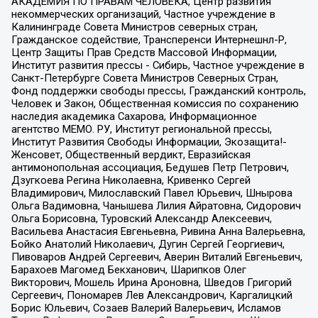
АКАДЕМИЯ ПО ПРАВАМ ЧЕЛОВЕКА, Центр развития
некоммерческих организаций, Частное учреждение в
Калининграде Совета Министров северных стран,
Гражданское содействие, Трансперенси Интернешнл-Р,
Центр Защиты Прав Средств Массовой Информации,
Институт развития прессы - Сибирь, Частное учреждение в
Санкт-Петербурге Совета Министров Северных Стран,
Фонд поддержки свободы прессы, Гражданский контроль,
Человек и Закон, Общественная комиссия по сохранению
наследия академика Сахарова, Информационное
агентство МЕМО. РУ, Институт региональной прессы,
Институт Развития Свободы Информации, Экозащита!-
Женсовет, Общественный вердикт, Евразийская
антимонопольная ассоциация, Бедушев Петр Петрович,
Дзугкоева Регина Николаевна, Кривенко Сергей
Владимирович, Милославский Павел Юрьевич, Шнырова
Ольга Вадимовна, Чанышева Лилия Айратовна, Сидорович
Ольга Борисовна, Туровский Александр Алексеевич,
Васильева Анастасия Евгеньевна, Ривина Анна Валерьевна,
Бойко Анатолий Николаевич, Дугин Сергей Георгиевич,
Пивоваров Андрей Сергеевич, Аверин Виталий Евгеньевич,
Барахоев Магомед Бекханович, Шарипков Олег
Викторович, Мошель Ирина Ароновна, Шведов Григорий
Сергеевич, Пономарев Лев Александрович, Каргалицкий
Борис Юльевич, Созаев Валерий Валерьевич, Исламов