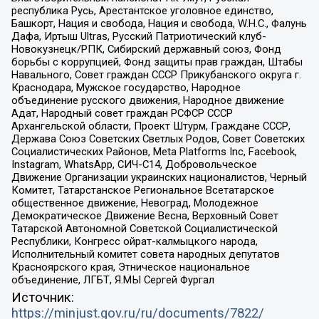
республика Русь, Арестантское уголовное единство,
Башкорт, Нация и свобода, Нация и свобода, W.H.С., Фалунь
Дафа, Иртыш Ultras, Русский Патриотический клуб-
Новокузнецк/РПК, Сибирский державный союз, Фонд
борьбы с коррупцией, Фонд защиты прав граждан, Штабы
Навального, Совет граждан СССР Прикубанского округа г.
Краснодара, Мужское государство, Народное
объединение русского движения, Народное движение
Адат, Народный совет граждан РСФСР СССР
Архангельской области, Проект Штурм, Граждане СССР,
Держава Союз Советских Светлых Родов, Совет Советских
Социалистических Районов, Meta Platforms Inc, Facebook,
Instagram, WhatsApp, СИЧ-С14, Добровольческое
Движение Организации украинских националистов, Черный
Комитет, Татарстанское Региональное Всетатарское
общественное движение, Невоград, Молодежное
Демократическое Движение Весна, Верховный Совет
Татарской Автономной Советской Социалистической
Республики, Конгресс ойрат-калмыцкого народа,
Исполнительный комитет совета народных депутатов
Красноярского края, Этническое национальное
объединение, ЛГБТ, Я.МЫ Сергей Фургал
Источник:
https://minjust.gov.ru/ru/documents/7822/