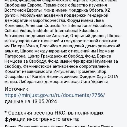
медиа, Федерация анархического черного креста, Радио
Свободная Европа, Германское общество изучения
Восточной Европы, Фонд имени Фридриха Эберта, XZ
gGmbH, Мобильная академия поддержки гендерной
демократии и миротворчества, Форум имени Льва
Копелева, American Councils for International Education,
Cultural Vistas, Institute of International Education,
Антивоенное движение Антальи, Открытый диалог, Школа
международных отношений и государственной политики
им Питера Мунка, Российско-канадский демократический
альянс, Школа международных отношений им Нормана
Патерсона, Центр Гражданских Свобод, Фонд Бориса
Немцова за Свободу, Фонд имени Фридриха Науманна за
свободу, Феминистское антивоенное сопротивление,
Комитет независимости Ингушетии, Прометей, Stop
Occupation of Karelia, Вернись живым, Фридом Хаус, СОТА
медиа, Либерально-демократическая Лига Украины
Источник:
https://minjust.gov.ru/ru/documents/7756/
данные на
13.05.2024
* Сведения реестра НКО, выполняющих
функции иностранного агента:
Лилит, Правозащитная группа Гражданин.Армия.Право,