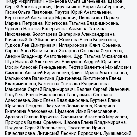
Тимур Рифгатович, Романова Ольга Евгеньевна, Щаров
Сергей Алексадрович, Цирульников Борис Альбертович,
Гасан Ольга Павловна, Паутов Юрий Анатольевич,
Верховский Александр Маркович, Пислакова-Паркер
Марина Петровна, Кочеткова Татьяна Владимировна,
Чуркина Наталья Валерьевна, Акимова Татьяна
Николаевна, Золотарева Екатерина Александровна,
Рачинский Ян Збигневич, Жемкова Елена Борисовна,
Гудков Лев Дмитриевич, Илларионова Юлия Юрьевна,
Саранг Анна Васильевна, Захарова Светлана Сергеевна,
Аверин Владимир Анатольевич, Щур Татьяна Михайловна,
Щур Николай Алексеевич, Блинушов Андрей Юрьевич,
Мосин Алексей Геннадьевич, Гефтер Валентин Михайлович,
Симонов Алексей Кириллович, Флиге Ирина Анатольевна,
Мельникова Валентина Дмитриевна, Вититинова Елена
Владимировна, Баженова Светлана Куприяновна,
Максимов Сергей Владимирович, Беляев Сергей Иванович,
Голубева Елена Николаевна, Ганнушкина Светлана
Алексеевна, Закс Елена Владимировна, Буртина Елена
Юрьевна, Гендель Людмила Залмановна, Кокорина
Екатерина Алексеевна, Шуманов Илья Вячеславович,
Арапова Галина Юрьевна, Свечников Анатолий Мариевич,
Прохоров Вадим Юрьевич, Шахова Елена Владимировна,
Подузов Сергей Васильевич, Протасова Ирина
Вячеславовна, Литинский Леонид Борисович, Лукашевский