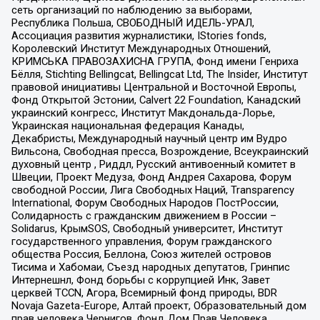
сеть организаций по наблюдению за выборами,
Республика Польша, СВОБОДНЫЙ ИДЕЛЬ-УРАЛ,
Ассоциация развития журналистики, IStories fonds,
Королевский Институт Международных Отношений,
КРИМСЬКА ПРАВОЗАХИСНА ГРУПА, Фонд имени Генриха
Бёлля, Stichting Bellingcat, Bellingcat Ltd, The Insider, Институт
правовой инициативы Центральной и Восточной Европы,
Фонд Открытой Эстонии, Calvert 22 Foundation, Канадский
украинский конгресс, Институт Макдональда-Лорье,
Украинская национальная федерация Канады,
Декабристы, Международный научный центр им Вудро
Вильсона, Свободная пресса, Возрождение, Всеукраинский
духовный центр , Риддл, Русский антивоенный комитет в
Швеции, Проект Медуза, Фонд Андрея Сахарова, Форум
свободной России, Лига Свободных Наций, Transparеncy
International, Форум Свободных Народов ПостРоссии,
Солидарность с гражданским движением в России –
Solidarus, КрымSOS, Свободный университет, Институт
государственного управления, Форум гражданского
общества Россия, Беллона, Союз жителей островов
Тисима и Хабомаи, Съезд народных депутатов, Гринпис
Интернешнл, Фонд борьбы с коррупцией Инк, Завет
церквей TCCN, Агора, Всемирный фонд природы, BDR
Novaja Gazeta-Europe, Алтай проект, Образовательный дом
прав человека Чернигов, Фонд Дом Прав Человека,