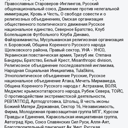
Православных Староверов-Инглингов, Русский
общенациональный союз, Движение против нелегальной
иммиграции, Кровь и Честь, О свободе совести и о
религиозных объединениях, Омская организация
общественного политического движения Русское
национальное единство, Северное Братство, Клуб
Болельщиков Футбольного Клуба Динамо,
Файзрахманисты, Мусульманская религиозная организация
п. Боровский, Община Коренного Русского народа
Щелковского района, Правый сектор, УНА - УНСО,
Украинская повстанческая армия, Тризуб им. Степана
Бандеры, Братство, Белый Крест, Misanthropic division,
Религиозное объединение последователей инглиизма,
Народная Социальная Инициатива, TulaSkins,
Этнополитическое объединение Русские, Русское
национальное объединение Атака, Мечеть Мирмамеда,
Община Коренного Русского народа г. Астрахани, ВОЛЯ,
Меджлис крымскотатарского народа, Рубеж Севера, ТОЙС,
О противодействии экстремистской деятельности,
РЕВТАТПОД, Артподготовка, Штольц, В честь иконы
Божией Матери Державная, Сектор 16, Независимость,
Фирма, Молодежная правозащитная группа МПГ, Курсом
Правды и Единения, Каракольская инициативная группа,
Автоград Крю, Союз Славянских Сил Руси, Алля-Аят,
Благотворительный пансионат Ак Умут, Русская