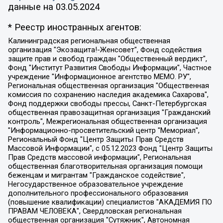
данные на
03.05.2024
* Реестр иностранных агентов:
Калининградская региональная общественная организация "Экозащита!-Женсовет", Фонд содействия защите прав и свобод граждан "Общественный вердикт", Фонд "Институт Развития Свободы Информации", Частное учреждение "Информационное агентство МЕМО. РУ", Региональная общественная организация "Общественная комиссия по сохранению наследия академика Сахарова", Фонд поддержки свободы прессы, Санкт-Петербургская общественная правозащитная организация "Гражданский контроль", Межрегиональная общественная организация "Информационно-просветительский центр "Мемориал", Региональный Фонд "Центр Защиты Прав Средств Массовой Информации", с 05.12.2023 Фонд "Центр Защиты Прав Средств массовой информации", Региональная общественная благотворительная организация помощи беженцам и мигрантам "Гражданское содействие", Негосударственное образовательное учреждение дополнительного профессионального образования (повышение квалификации) специалистов "АКАДЕМИЯ ПО ПРАВАМ ЧЕЛОВЕКА", Свердловская региональная общественная организация "Сутяжник", Автономная некоммерческая организация "Центр независимых социологических исследований", Союз общественных объединений "Российский исследовательский центр по правам человека", Региональное общественное учреждение научно-информационный центр "МЕМОРИАЛ", Некоммерческая организация "Фонд защиты гласности", Автономная некоммерческая организация "Институт прав человека", Городская общественная организация "Екатеринбургское общество "МЕМОРИАЛ", Городская общественная организация "Рязанское историко-просветительское и правозащитное общество "Мемориал" (Рязанский Мемориал), Челябинский региональный орган общественной самодеятельности – женское общественное объединение "Женщины Евразии", Челябинский региональный орган общественной самодеятельности "Уральская правозащитная группа", Фонд содействия защите здоровья и социальной справедливости имени Андрея Рылькова, Автономная Некоммерческая Организация "Аналитический Центр Юрия Левады", Автономная некоммерческая организация социальной поддержки населения "Проект Апрель", Региональная общественная организация помощи женщинам и детям, находящимся в кризисной ситуации "Информационно-методический центр "Анна", Фонд содействия развитию массовых коммуникаций и правовому просвещению "Так-так-Так", Фонд содействия устойчивому развитию "Серебряная тайга", Свердловский региональный общественный фонд социальных проектов "Новое время", "Idel.Реалии", Кавказ.Реалии, Крым.Реалии, Телеканал Настоящее Время, Татаро-башкирская служба Радио Свобода (Azatliq Radiosi), Радио Свободная Европа/Радио Свобода (PCE/PC), "Сибирь.Реалии", "Фактограф", Благотворительный фонд помощи осужденным и их семьям, Автономная некоммерческая организация "Институт глобализации и социальных движений", Фонд "В защиту прав заключенных", Частное учреждение "Центр поддержки и содействия развитию средств массовой информации", Пензенский региональный общественный благотворительный фонд "Гражданский союз", "Север.Реалии", Некоммерческая организация Фонд "Правовая инициатива", Общество с ограниченной ответственностью "Радио Свободная Европа/Радио Свобода", Чешское информационное агентство "MEDIUM-ORIENT", Красноярская региональная общественная организация "Мы против СПИДа", Камалягин Денис Николаевич, Маркелов Сергей Евгеньевич, Пономарев Лев Александрович, Савицкая Людмила Алексеевна, Автономная некоммерческая организация "Центр по работе с проблемой насилия "НАСИЛИЮ.НЕТ", Межрегиональный профессиональный союз работников здравоохранения "Альянс врачей", Юридическое лицо, зарегистрированное в Латвийской Республике, SIA "Medusa Project" (регистрационный номер 40103797863, дата регистрации 10.06.2014), Некоммерческая организация "Фонд по борьбе с коррупцией", Автономная некоммерческая организация "Институт права и публичной политики", Баданин Роман Сергеевич, Гликин Максим Александрович, Железнова Мария Михайловна, Лукьянова Юлия Сергеевна, Маетная Елизавета Витальевна, Маняхин Петр Борисович, Чуракова Ольга Владимировна, Ярош Юлия Петровна, Юридическое лицо "The Insider SIA", зарегистрированное в Риге, Латвийская Республика (дата регистрации 26.06.2015), являющееся администратором доменного имени интернет-издания "The Insider SIA", https://theins.ru, Постернак Алексей Евгеньевич, Рубин Михаил Аркадьевич, Анин Роман Александрович, Юридическое лицо Istories fonds, зарегистрированное в Латвийской Республике (регистрационный номер 50008295751, дата регистрации 24.02.2020), Великовский Дмитрий Александрович, Долинина Ирина Николаевна, Мароховская Алеся Алексеевна, Шлейнов Роман Юрьевич, Шмагун Олеся Валентиновна, Общество с ограниченной ответственностью "Альтаир 2021", Общество с ограниченной ответственностью "Вега 2021", Общество с ограниченной ответственностью "Главный редактор 2021", Общество с ограниченной ответственностью "Ромашки монолит", Важенков Артем Валерьевич, Ивановская областная общественная организация "Центр гендерных исследований", Гурман Юрий Альбертович, Медиапроект "ОВД-Инфо", Егоров Владимир Владимирович, Жилинский Владимир Александрович, Общество с ограниченной ответственностью "ЗП", Иванова София Юрьевна, Карезина Инна Павловна, Кильтау Екатерина Викторовна, Петров Алексей Викторович, Пискунов Сергей Евгеньевич, Смирнов Сергей Сергеевич, Тихонов Михаил Сергеевич, Общество с ограниченной ответственностью "ЖУРНАЛИСТ-ИНОСТРАННЫЙ АГЕНТ", Арапова Галина Юрьевна, Вольтская Татьяна Анатольевна, Американская компания "Mason G.E.S. Anonymous Foundation" (США), являющаяся владельцем интернет-издания https://mnews.world/, Компания "Stichting Bellingcat", зарегистрированная в Нидерландах (дата регистрации 11.07.2018), Захаров Андрей Вячеславович, Клепиковская Екатерина Дмитриевна, Общество с ограниченной ответственностью "МЕМО", Перл Роман Александрович, Симонов Евгений Алексеевич, Соловьева Елена Анатольевна, Сотников Даниил Владимирович, Сурначева Елизавета Дмитриевна, Автономная некоммерческая организация по защите прав человека и информированию населения "Якутия – Наше Мнение", Общество с ограниченной ответственностью "Москоу диджитал медиа", с 26.01.2023 Общество с ограниченной ответственностью "Чайка Белые сады", Ветошкина Валерия Валерьевна, Заговора Максим Александрович, Межрегиональное общественное движение "Российская ЛГБТ - сеть", Оленичев Максим Владимирович, Павлов Иван Юрьевич, Скворцова Елена Сергеевна, Общество с ограниченной ответственностью "Как бы инагент", Кочетков Игорь Викторович, Общество с ограниченной ответственностью "Честные выборы", Еланчик Олег Александрович, Общество с ограниченной ответственностью "Нобелевский призыв", Гималова Регина Эмилевна, Григорьев Андрей Валерьевич, Григорьева Алина Александровна, Ассоциация по содействию защите прав призывников, альтернативнослужащих и военнослужащих "Правозащитная группа "Гражданин.Армия.Право", Хисамова Регина Фаритовна, Автономная некоммерческая организация по реализации социально-правовых программ "Лилит", Дальневосточное общественное движение "Маяк", Санкт-Петербургская ЛГБТ-инициативная группа "Выход", Инициативная группа ЛГБТ+ "Реверс", Алексеев Андрей Викторович, Бекбулатова Таисия Львовна, Беляев Иван Михайлович, Владыкина Елена Сергеевна, Гельман Марат Александрович, Никульшина Вероника Юрьевна, Толоконникова Надежда Андреевна, Шендерович Виктор Анатольевич, Общество с ограниченной ответственностью "Данное сообщение", Общество с ограниченной ответственностью Издательский дом "Новая глава", Айнбиндер Александра Александровна, Московский комьюнити-центр для ЛГБТ+инициатив, Благотворительный фонд развития филантропии, Deutsche Welle (Германия, Kurt-Schumacher-Strasse 3, 53113 Bonn), Борзунова Мария Михайловна, Воробьев Виктор Викторович, Голубева Анна Львовна, Константинова Алла Михайловна, Малкова Ирина Владимировна, Мурадов Мурад Абдулгалимович, Осетинская Елизавета Николаевна, Понасенков Евгений Николаевич, Ганапольский Матвей Юрьевич, Киселев Евгений Алексеевич, Борухович Ирина Григорьевна, Дремин Иван Тимофеевич, Дубровский Дмитрий Викторович, Красноярская региональная общественная организация поддержки и развития альтернативных образовательных технологий и межкультурных коммуникаций "ИНТЕРРА", Маяковская Екатерина Алексеевна, Фейгин Марк Захарович, Филимонов Андрей Викторович, Дзугкоева Регина Николаевна, Доброхотов Роман Александрович, Дудь Юрий Александрович, Елкин Сергей Владимирович, Кругликов Кирилл Игоревич, Сабунаева Мария Леонидовна, Семенов Алексей Владимирович, Шаинян Карен Багратович, Шульман Екатерина Михайловна, Асафьев Артур Валерьевич, Вахштайн Виктор Семенович, Венедиктов Алексей Алексеевич, Лушникова Екатерина Евгеньевна, Волков Леонид Михайлович, Невзоров Александр Глебович, Пархоменко Сергей Борисович, Сироткин Ярослав Николаевич, Кара-Мурза Владимир Владимирович, Баранова Наталья Владимировна, Гозман Леонид Яковлевич, Кагарлицкий Борис Юльевич, Климарев Михаил Валерьевич, Милов Владимир Станиславович, Автономная некоммерческая организация Краснодарский центр современного искусства "Типография", Моргенштерн Алишер Тагирович, Соболь Любовь Эдуардовна, Общество с ограниченной ответственностью "ЛИЗА НОРМ", Каспаров Гарри Кимович, Ходорковский Михаил Борисович, Общество с ограниченной ответственностью "Апрельские тезисы", Данилович Ирина Брониславовна, Кашин Олег Владимирович, Петров Николай Владимирович, Пивоваров Алексей Владимирович, Соколов Михаил Владимирович, Цветкова Юлия Владимировна, Чичваркин Евгений Александрович, Комитет против пыток/Команда против пыток, Общество с ограниченной ответственностью "Первый научный", Общество с ограниченной ответственностью "Вертолет и ко", Белоцерковская Вероника Борисовна, Кац Максим Евгеньевич, Лазарева Татьяна Юрьевна, Шаведдинов Руслан Табризович, Яшин Илья Валерьевич, Общество с ограниченной ответственностью "Иноагент ААВ", Алешковский Дмитрий Петрович, Альбац Евгения Марковна, Быков Дмитрий Львович, Галямина Юлия Евгеньевна, Лойко Сергей Леонидович, Мартынов Кирилл Константинович, Медведев Сергей Александрович, Крашенинников Федор Геннадиевич, Гордеева Катерина Вл