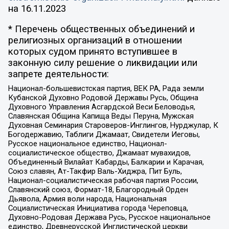
на
16.11.2023
* Перечень общественных объединений и
религиозных организаций в отношении
которых судом принято вступившее в
законную силу решение о ликвидации или
запрете деятельности:
Национал-большевистская партия, ВЕК РА, Рада земли
Кубанской Духовно Родовой Державы Русь, Община
Духовного Управления Асгардской Веси Беловодья,
Славянская Община Капища Веды Перуна, Мужская
Духовная Семинария Староверов-Инглингов, Нурджулар, К
Богодержавию, Таблиги Джамаат, Свидетели Иеговы,
Русское национальное единство, Национал-
социалистическое общество, Джамаат мувахидов,
Объединенный Вилайат Кабарды, Балкарии и Карачая,
Союз славян, Ат-Такфир Валь-Хиджра, Пит Буль,
Национал-социалистическая рабочая партия России,
Славянский союз, Формат-18, Благородный Орден
Дьявола, Армия воли народа, Национальная
Социалистическая Инициатива города Череповца,
Духовно-Родовая Держава Русь, Русское национальное
единство, Древнерусской Инглистической церкви