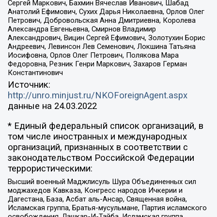
Сергей Маркович, Бахмин Вячеслав Иванович, Шабад
Анатолий Ефимович, Сухих Дарья Николаевна, Орлов Олег
Петрович, Добровольская Анна Дмитриевна, Королева
Александра Евгеньевна, Смирнов Владимир
Александрович, Вицин Сергей Ефимович, Золотухин Борис
Андреевич, Левинсон Лев Семенович, Локшина Татьяна
Иосифовна, Орлов Олег Петрович, Полякова Мара
Федоровна, Резник Генри Маркович, Захаров Герман
Константинович
Источник:
http://unro.minjust.ru/NKOForeignAgent.aspx
данные на
24.03.2022
* Единый федеральный список организаций, в
том числе иностранных и международных
организаций, признанных в соответствии с
законодательством Российской Федерации
террористическими:
Высший военный Маджлисуль Шура Объединенных сил
моджахедов Кавказа, Конгресс народов Ичкерии и
Дагестана, База, Асбат аль-Ансар, Священная война,
Исламская группа, Братья-мусульмане, Партия исламского
освобождения, Лашкар-И-Тайба, Исламская группа,