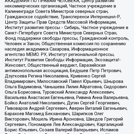
АКАДЕМИЯ ПО ПРАВАМ ЧЕЛОВЕКА, Центр развития
некоммерческих организаций, Частное учреждение в
Калининграде Совета Министров северных стран,
Гражданское содействие, Трансперенси Интернешнл-Р,
Центр Защиты Прав Средств Массовой Информации,
Институт развития прессы - Сибирь, Частное учреждение в
Санкт-Петербурге Совета Министров Северных Стран,
Фонд поддержки свободы прессы, Гражданский контроль,
Человек и Закон, Общественная комиссия по сохранению
наследия академика Сахарова, Информационное
агентство МЕМО. РУ, Институт региональной прессы,
Институт Развития Свободы Информации, Экозащита!-
Женсовет, Общественный вердикт, Евразийская
антимонопольная ассоциация, Бедушев Петр Петрович,
Дзугкоева Регина Николаевна, Кривенко Сергей
Владимирович, Милославский Павел Юрьевич, Шнырова
Ольга Вадимовна, Чанышева Лилия Айратовна, Сидорович
Ольга Борисовна, Туровский Александр Алексеевич,
Васильева Анастасия Евгеньевна, Ривина Анна Валерьевна,
Бойко Анатолий Николаевич, Дугин Сергей Георгиевич,
Пивоваров Андрей Сергеевич, Аверин Виталий Евгеньевич,
Барахоев Магомед Бекханович, Шарипков Олег
Викторович, Мошель Ирина Ароновна, Шведов Григорий
Сергеевич, Пономарев Лев Александрович, Каргалицкий
Борис Юльевич, Созаев Валерий Валерьевич, Исламов