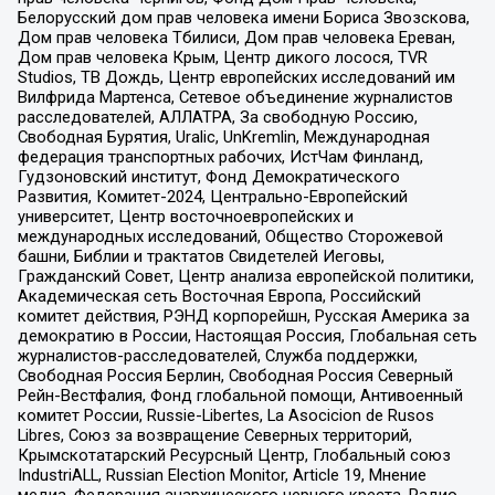
Белорусский дом прав человека имени Бориса Звозскова,
Дом прав человека Тбилиси, Дом прав человека Ереван,
Дом прав человека Крым, Центр дикого лосося, TVR
Studios, ТВ Дождь, Центр европейских исследований им
Вилфрида Мартенса, Сетевое объединение журналистов
расследователей, АЛЛАТРА, За свободную Россию,
Свободная Бурятия, Uralic, UnKremlin, Международная
федерация транспортных рабочих, ИстЧам Финланд,
Гудзоновский институт, Фонд Демократического
Развития, Комитет-2024, Центрально-Европейский
университет, Центр восточноевропейских и
международных исследований, Общество Сторожевой
башни, Библии и трактатов Свидетелей Иеговы,
Гражданский Совет, Центр анализа европейской политики,
Академическая сеть Восточная Европа, Российский
комитет действия, РЭНД корпорейшн, Русская Америка за
демократию в России, Настоящая Россия, Глобальная сеть
журналистов-расследователей, Служба поддержки,
Свободная Россия Берлин, Свободная Россия Северный
Рейн-Вестфалия, Фонд глобальной помощи, Антивоенный
комитет России, Russie-Libertes, La Asocicion de Rusos
Libres, Союз за возвращение Северных территорий,
Крымскотатарский Ресурсный Центр, Глобальный союз
IndustriALL, Russian Election Monitor, Article 19, Мнение