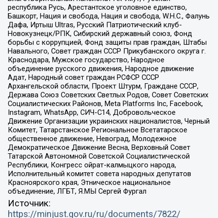
республика Русь, Арестантское уголовное единство,
Башкорт, Нация и свобода, Нация и свобода, W.H.С., Фалунь
Дафа, Иртыш Ultras, Русский Патриотический клуб-
Новокузнецк/РПК, Сибирский державный союз, Фонд
борьбы с коррупцией, Фонд защиты прав граждан, Штабы
Навального, Совет граждан СССР Прикубанского округа г.
Краснодара, Мужское государство, Народное
объединение русского движения, Народное движение
Адат, Народный совет граждан РСФСР СССР
Архангельской области, Проект Штурм, Граждане СССР,
Держава Союз Советских Светлых Родов, Совет Советских
Социалистических Районов, Meta Platforms Inc, Facebook,
Instagram, WhatsApp, СИЧ-С14, Добровольческое
Движение Организации украинских националистов, Черный
Комитет, Татарстанское Региональное Всетатарское
общественное движение, Невоград, Молодежное
Демократическое Движение Весна, Верховный Совет
Татарской Автономной Советской Социалистической
Республики, Конгресс ойрат-калмыцкого народа,
Исполнительный комитет совета народных депутатов
Красноярского края, Этническое национальное
объединение, ЛГБТ, Я.МЫ Сергей Фургал
Источник:
https://minjust.gov.ru/ru/documents/7822/