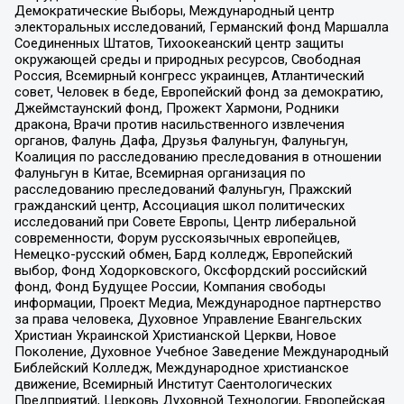
Демократические Выборы, Международный центр
электоральных исследований, Германский фонд Маршалла
Соединенных Штатов, Тихоокеанский центр защиты
окружающей среды и природных ресурсов, Свободная
Россия, Всемирный конгресс украинцев, Атлантический
совет, Человек в беде, Европейский фонд за демократию,
Джеймстаунский фонд, Прожект Хармони, Родники
дракона, Врачи против насильственного извлечения
органов, Фалунь Дафа, Друзья Фалуньгун, Фалуньгун,
Коалиция по расследованию преследования в отношении
Фалуньгун в Китае, Всемирная организация по
расследованию преследований Фалуньгун, Пражский
гражданский центр, Ассоциация школ политических
исследований при Совете Европы, Центр либеральной
современности, Форум русскоязычных европейцев,
Немецко-русский обмен, Бард колледж, Европейский
выбор, Фонд Ходорковского, Оксфордский российский
фонд, Фонд Будущее России, Компания свободы
информации, Проект Медиа, Международное партнерство
за права человека, Духовное Управление Евангельских
Христиан Украинской Христианской Церкви, Новое
Поколение, Духовное Учебное Заведение Международный
Библейский Колледж, Международное христианское
движение, Всемирный Институт Саентологических
Предприятий, Церковь Духовной Технологии, Европейская