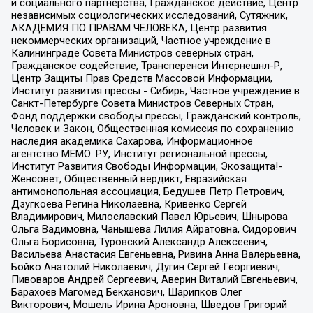
и социального партнерства, Гражданское действие, Центр
независимых социологических исследований, Сутяжник,
АКАДЕМИЯ ПО ПРАВАМ ЧЕЛОВЕКА, Центр развития
некоммерческих организаций, Частное учреждение в
Калининграде Совета Министров северных стран,
Гражданское содействие, Трансперенси Интернешнл-Р,
Центр Защиты Прав Средств Массовой Информации,
Институт развития прессы - Сибирь, Частное учреждение в
Санкт-Петербурге Совета Министров Северных Стран,
Фонд поддержки свободы прессы, Гражданский контроль,
Человек и Закон, Общественная комиссия по сохранению
наследия академика Сахарова, Информационное
агентство МЕМО. РУ, Институт региональной прессы,
Институт Развития Свободы Информации, Экозащита!-
Женсовет, Общественный вердикт, Евразийская
антимонопольная ассоциация, Бедушев Петр Петрович,
Дзугкоева Регина Николаевна, Кривенко Сергей
Владимирович, Милославский Павел Юрьевич, Шнырова
Ольга Вадимовна, Чанышева Лилия Айратовна, Сидорович
Ольга Борисовна, Туровский Александр Алексеевич,
Васильева Анастасия Евгеньевна, Ривина Анна Валерьевна,
Бойко Анатолий Николаевич, Дугин Сергей Георгиевич,
Пивоваров Андрей Сергеевич, Аверин Виталий Евгеньевич,
Барахоев Магомед Бекханович, Шарипков Олег
Викторович, Мошель Ирина Ароновна, Шведов Григорий