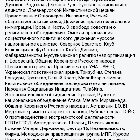
Духовно-Родовая Держава Русь, Русское национальное
единство, Древнерусской Инглистической церкви
Православных Староверов-Инглингов, Русский
общенациональный союз, Движение против нелегальной
иммиграции, Кровь и Честь, О свободе совести и о
религиозных объединениях, Омская организация
общественного политического движения Русское
национальное единство, Северное Братство, Клуб
Болельщиков Футбольного Клуба Динамо,
Файзрахманисты, Мусульманская религиозная организация
п. Боровский, Община Коренного Русского народа
Щелковского района, Правый сектор, УНА - УНСО,
Украинская повстанческая армия, Тризуб им. Степана
Бандеры, Братство, Белый Крест, Misanthropic division,
Религиозное объединение последователей инглиизма,
Народная Социальная Инициатива, TulaSkins,
Этнополитическое объединение Русские, Русское
национальное объединение Атака, Мечеть Мирмамеда,
Община Коренного Русского народа г. Астрахани, ВОЛЯ,
Меджлис крымскотатарского народа, Рубеж Севера, ТОЙС,
О противодействии экстремистской деятельности,
РЕВТАТПОД, Артподготовка, Штольц, В честь иконы
Божией Матери Державная, Сектор 16, Независимость,
Фирма, Молодежная правозащитная группа МПГ, Курсом
Правды и Единения, Каракольская инициативная группа,