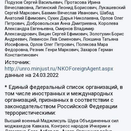
Подузов Сергей Васильевич, Протасова Ирина
Вячеславовна, Литинский Леонид Борисович, Лукашевский
Сергей Маркович, Бахмин Вячеслав Иванович, Шабад
Анатолий Ефимович, Сухих Дарья Николаевна, Орлов Олег
Петрович, Добровольская Анна Дмитриевна, Королева
Александра Евгеньевна, Смирнов Владимир
Александрович, Вицин Сергей Ефимович, Золотухин Борис
Андреевич, Левинсон Лев Семенович, Локшина Татьяна
Иосифовна, Орлов Олег Петрович, Полякова Мара
Федоровна, Резник Генри Маркович, Захаров Герман
Константинович
Источник:
http://unro.minjust.ru/NKOForeignAgent.aspx
данные на
24.03.2022
* Единый федеральный список организаций, в
том числе иностранных и международных
организаций, признанных в соответствии с
законодательством Российской Федерации
террористическими:
Высший военный Маджлисуль Шура Объединенных сил
моджахедов Кавказа, Конгресс народов Ичкерии и