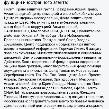
функции иностранного агента:
Лилит, Правозащитная группа Гражданин.Армия.Право,
Нижегородский центр немецкой и европейской культуры,
Центр гендерных исследований, Фонд защиты прав
граждан Штаб, Институт права и публичной политики,
Фонд борьбы с коррупцией, Альянс врачей,
НАСИЛИЮ.НЕТ, Мы против СПИДа, СВЕЧА, Гуманитарное
действие, Открытый Петербург, Лига Избирателей,
Правовая инициатива, Гражданский Союз, Хасдей
Ерушалаим, Центр поддержки и содействия развитию
средств массовой информации, Горячая Линия, В защиту
прав заключенных, Институт глобализации и социальных
движений, Центр социально-информационных инициатив
Действие, Благотворительный фонд охраны здоровья и
защиты прав граждан, Благотворительный фонд помощи
осужденным и их семьям, Фонд Тольятти, Новое время,
Серебряная тайга, Так-Так-Так, Сова, центр Анна, Проект
Апрель, Самарская губерния, Эра здоровья, Мемориал,
Аналитический Центр Юрия Левады, Издательство Парк
Гагарина, Фонд имени Андрея Рылькова, Сфера, Центр
СИБАЛЬТ, Уральская правозащитная группа, Женщины
Евразии, Институт прав человека, Фонд защиты гласности,
Российский исследовательский центр по правам человека,
Дальневосточный центр развития гражданских инициатив