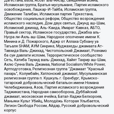
Дагестана, База, Асбат аль-Ансар, Священная война,
Исламская группа, Братья-мусульмане, Партия исламского
освобождения, Лашкар-И-Тайба, Исламская группа,
Движение Талибан, Исламская партия Туркестана,
Общество социальных реформ, Общество возрождения
исламского наследия, Дом двух святых, Джунд аш-Шам,
Исламский джихад, Аль-Каида, Имарат Кавказ, АБТО,
Правый сектор, Исламское государство, Джабха аль-
Нусра ли-Ахль аш-Шам, Народное ополчение имени К.
Минина и Д. Пожарского, Аджр от Аллаха Субхану уа
Тагьаля SHAM, АУМ Синрике, Муджахеды джамаата Ат-
Тавхида Валь-Джихад, Чистопольский Джамаат, Рохнамо
ба суи давлати исломи, Террористическое сообщество
Сеть, Катиба Таухид валь-Джихад, Хайят Тахрир аш-Шам,
Ахлю Сунна Валь Джамаа, National Socialism/White Power,
Артподготовка, Религиозная группа “Джамаат “Красный
пахарь”, Колумбайн, Хатлонский джамаат, Мусульманская
религиозная группа п. Кушкуль г. Оренбург, Крымско-
татарский добровольческий батальон имени Номана
Челебиджихана, Азов, Партия исламского возрождения
Таджикистана, Народная самооборона, Дуббайский
джамаат, московская ячейка, Батал-Хаджи Белхороев,
Маньяки Культ Убийц, Молодёжь Которая Улыбается,
Легион Свобода России, Айдар, Русский добровольческий
корпус