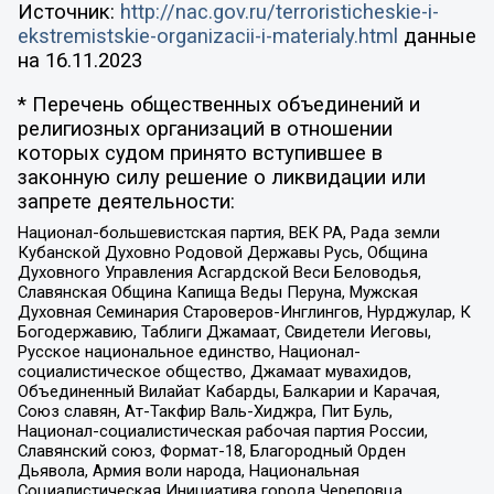
Источник:
http://nac.gov.ru/terroristicheskie-i-
ekstremistskie-organizacii-i-materialy.html
данные
на
16.11.2023
* Перечень общественных объединений и
религиозных организаций в отношении
которых судом принято вступившее в
законную силу решение о ликвидации или
запрете деятельности:
Национал-большевистская партия, ВЕК РА, Рада земли
Кубанской Духовно Родовой Державы Русь, Община
Духовного Управления Асгардской Веси Беловодья,
Славянская Община Капища Веды Перуна, Мужская
Духовная Семинария Староверов-Инглингов, Нурджулар, К
Богодержавию, Таблиги Джамаат, Свидетели Иеговы,
Русское национальное единство, Национал-
социалистическое общество, Джамаат мувахидов,
Объединенный Вилайат Кабарды, Балкарии и Карачая,
Союз славян, Ат-Такфир Валь-Хиджра, Пит Буль,
Национал-социалистическая рабочая партия России,
Славянский союз, Формат-18, Благородный Орден
Дьявола, Армия воли народа, Национальная
Социалистическая Инициатива города Череповца,