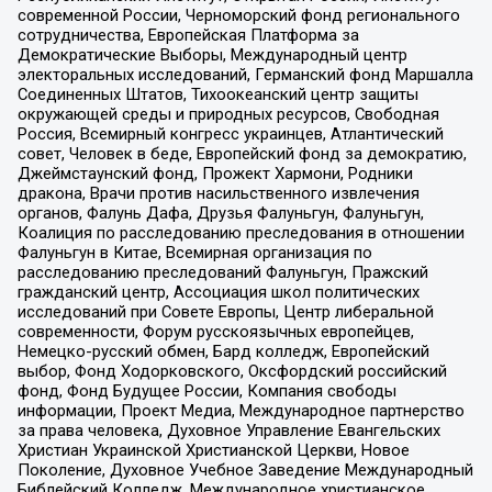
современной России, Черноморский фонд регионального
сотрудничества, Европейская Платформа за
Демократические Выборы, Международный центр
электоральных исследований, Германский фонд Маршалла
Соединенных Штатов, Тихоокеанский центр защиты
окружающей среды и природных ресурсов, Свободная
Россия, Всемирный конгресс украинцев, Атлантический
совет, Человек в беде, Европейский фонд за демократию,
Джеймстаунский фонд, Прожект Хармони, Родники
дракона, Врачи против насильственного извлечения
органов, Фалунь Дафа, Друзья Фалуньгун, Фалуньгун,
Коалиция по расследованию преследования в отношении
Фалуньгун в Китае, Всемирная организация по
расследованию преследований Фалуньгун, Пражский
гражданский центр, Ассоциация школ политических
исследований при Совете Европы, Центр либеральной
современности, Форум русскоязычных европейцев,
Немецко-русский обмен, Бард колледж, Европейский
выбор, Фонд Ходорковского, Оксфордский российский
фонд, Фонд Будущее России, Компания свободы
информации, Проект Медиа, Международное партнерство
за права человека, Духовное Управление Евангельских
Христиан Украинской Христианской Церкви, Новое
Поколение, Духовное Учебное Заведение Международный
Библейский Колледж, Международное христианское