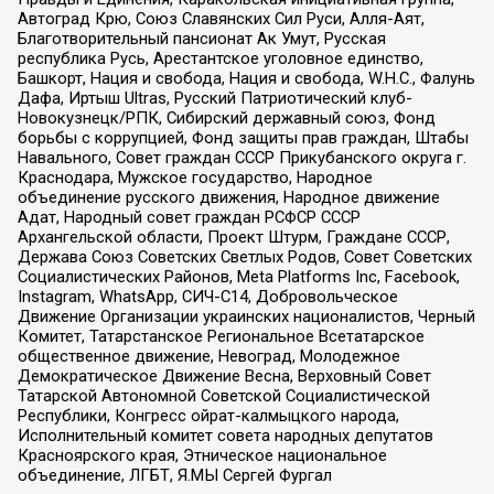
Автоград Крю, Союз Славянских Сил Руси, Алля-Аят,
Благотворительный пансионат Ак Умут, Русская
республика Русь, Арестантское уголовное единство,
Башкорт, Нация и свобода, Нация и свобода, W.H.С., Фалунь
Дафа, Иртыш Ultras, Русский Патриотический клуб-
Новокузнецк/РПК, Сибирский державный союз, Фонд
борьбы с коррупцией, Фонд защиты прав граждан, Штабы
Навального, Совет граждан СССР Прикубанского округа г.
Краснодара, Мужское государство, Народное
объединение русского движения, Народное движение
Адат, Народный совет граждан РСФСР СССР
Архангельской области, Проект Штурм, Граждане СССР,
Держава Союз Советских Светлых Родов, Совет Советских
Социалистических Районов, Meta Platforms Inc, Facebook,
Instagram, WhatsApp, СИЧ-С14, Добровольческое
Движение Организации украинских националистов, Черный
Комитет, Татарстанское Региональное Всетатарское
общественное движение, Невоград, Молодежное
Демократическое Движение Весна, Верховный Совет
Татарской Автономной Советской Социалистической
Республики, Конгресс ойрат-калмыцкого народа,
Исполнительный комитет совета народных депутатов
Красноярского края, Этническое национальное
объединение, ЛГБТ, Я.МЫ Сергей Фургал