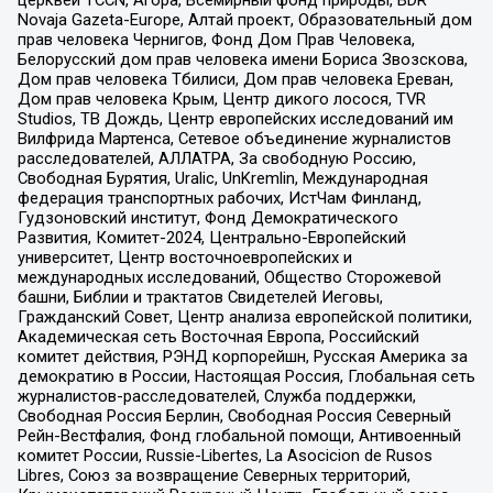
церквей TCCN, Агора, Всемирный фонд природы, BDR
Novaja Gazeta-Europe, Алтай проект, Образовательный дом
прав человека Чернигов, Фонд Дом Прав Человека,
Белорусский дом прав человека имени Бориса Звозскова,
Дом прав человека Тбилиси, Дом прав человека Ереван,
Дом прав человека Крым, Центр дикого лосося, TVR
Studios, ТВ Дождь, Центр европейских исследований им
Вилфрида Мартенса, Сетевое объединение журналистов
расследователей, АЛЛАТРА, За свободную Россию,
Свободная Бурятия, Uralic, UnKremlin, Международная
федерация транспортных рабочих, ИстЧам Финланд,
Гудзоновский институт, Фонд Демократического
Развития, Комитет-2024, Центрально-Европейский
университет, Центр восточноевропейских и
международных исследований, Общество Сторожевой
башни, Библии и трактатов Свидетелей Иеговы,
Гражданский Совет, Центр анализа европейской политики,
Академическая сеть Восточная Европа, Российский
комитет действия, РЭНД корпорейшн, Русская Америка за
демократию в России, Настоящая Россия, Глобальная сеть
журналистов-расследователей, Служба поддержки,
Свободная Россия Берлин, Свободная Россия Северный
Рейн-Вестфалия, Фонд глобальной помощи, Антивоенный
комитет России, Russie-Libertes, La Asocicion de Rusos
Libres, Союз за возвращение Северных территорий,