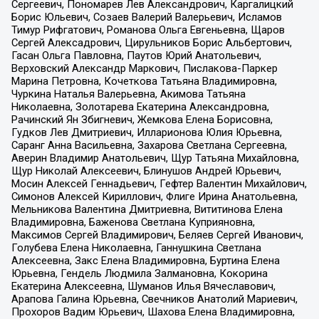
Сергеевич, Пономарев Лев Александрович, Каргалицкий
Борис Юльевич, Созаев Валерий Валерьевич, Исламов
Тимур Рифгатович, Романова Ольга Евгеньевна, Щаров
Сергей Алексадрович, Цирульников Борис Альбертович,
Гасан Ольга Павловна, Паутов Юрий Анатольевич,
Верховский Александр Маркович, Пислакова-Паркер
Марина Петровна, Кочеткова Татьяна Владимировна,
Чуркина Наталья Валерьевна, Акимова Татьяна
Николаевна, Золотарева Екатерина Александровна,
Рачинский Ян Збигневич, Жемкова Елена Борисовна,
Гудков Лев Дмитриевич, Илларионова Юлия Юрьевна,
Саранг Анна Васильевна, Захарова Светлана Сергеевна,
Аверин Владимир Анатольевич, Щур Татьяна Михайловна,
Щур Николай Алексеевич, Блинушов Андрей Юрьевич,
Мосин Алексей Геннадьевич, Гефтер Валентин Михайлович,
Симонов Алексей Кириллович, Флиге Ирина Анатольевна,
Мельникова Валентина Дмитриевна, Вититинова Елена
Владимировна, Баженова Светлана Куприяновна,
Максимов Сергей Владимирович, Беляев Сергей Иванович,
Голубева Елена Николаевна, Ганнушкина Светлана
Алексеевна, Закс Елена Владимировна, Буртина Елена
Юрьевна, Гендель Людмила Залмановна, Кокорина
Екатерина Алексеевна, Шуманов Илья Вячеславович,
Арапова Галина Юрьевна, Свечников Анатолий Мариевич,
Прохоров Вадим Юрьевич, Шахова Елена Владимировна,