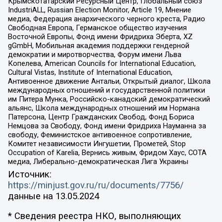
Крымскотатарский Ресурсный Центр, Глобальный союз
IndustriALL, Russian Election Monitor, Article 19, Мнение
медиа, Федерация анархического черного креста, Радио
Свободная Европа, Германское общество изучения
Восточной Европы, Фонд имени Фридриха Эберта, XZ
gGmbH, Мобильная академия поддержки гендерной
демократии и миротворчества, Форум имени Льва
Копелева, American Councils for International Education,
Cultural Vistas, Institute of International Education,
Антивоенное движение Антальи, Открытый диалог, Школа
международных отношений и государственной политики
им Питера Мунка, Российско-канадский демократический
альянс, Школа международных отношений им Нормана
Патерсона, Центр Гражданских Свобод, Фонд Бориса
Немцова за Свободу, Фонд имени Фридриха Науманна за
свободу, Феминистское антивоенное сопротивление,
Комитет независимости Ингушетии, Прометей, Stop
Occupation of Karelia, Вернись живым, Фридом Хаус, СОТА
медиа, Либерально-демократическая Лига Украины
Источник:
https://minjust.gov.ru/ru/documents/7756/
данные на
13.05.2024
* Сведения реестра НКО, выполняющих