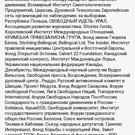
движение, Всемирный Институт Саентологических
Предприятий, Церковь Духовной Технологии, Европейская
сеть организаций по наблюдению за выборами,
Республика Польша, СВОБОДНЫЙ ИДЕЛЬ-УРАЛ,
Ассоциация развития журналистики, IStories fonds,
Королевский Институт Международных Отношений,
КРИМСЬКА ПРАВОЗАХИСНА ГРУПА, Фонд имени Генриха
Бёлля, Stichting Bellingcat, Bellingcat Ltd, The Insider, Институт
правовой инициативы Центральной и Восточной Европы,
Фонд Открытой Эстонии, Calvert 22 Foundation, Канадский
украинский конгресс, Институт Макдональда-Лорье,
Украинская национальная федерация Канады,
Декабристы, Международный научный центр им Вудро
Вильсона, Свободная пресса, Возрождение, Всеукраинский
духовный центр , Риддл, Русский антивоенный комитет в
Швеции, Проект Медуза, Фонд Андрея Сахарова, Форум
свободной России, Лига Свободных Наций, Transparеncy
International, Форум Свободных Народов ПостРоссии,
Солидарность с гражданским движением в России –
Solidarus, КрымSOS, Свободный университет, Институт
государственного управления, Форум гражданского
общества Россия, Беллона, Союз жителей островов
Тисима и Хабомаи, Съезд народных депутатов, Гринпис
Интернешнл, Фонд борьбы с коррупцией Инк, Завет