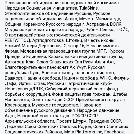
Религиозное объединение последователей инглиизма,
Народная Социальная Инициатива, TulaSkins,
Этнополитическое объединение Русские, Русское
национальное объединение Атака, Мечеть Мирмамеда,
Община Коренного Русского народа г. Астрахани, ВОЛЯ,
Меджлис крымскотатарского народа, Рубеж Севера, ТОЙС,
О противодействии экстремистской деятельности,
РЕВТАТПОД, Артподготовка, Штольц, В честь иконы
Божией Матери Державная, Сектор 16, Независимость,
Фирма, Молодежная правозащитная группа МПГ, Курсом
Правды и Единения, Каракольская инициативная группа,
Автоград Крю, Союз Славянских Сил Руси, Алля-Аят,
Благотворительный пансионат Ак Умут, Русская
республика Русь, Арестантское уголовное единство,
Башкорт, Нация и свобода, Нация и свобода, W.H.С., Фалунь
Дафа, Иртыш Ultras, Русский Патриотический клуб-
Новокузнецк/РПК, Сибирский державный союз, Фонд
борьбы с коррупцией, Фонд защиты прав граждан, Штабы
Навального, Совет граждан СССР Прикубанского округа г.
Краснодара, Мужское государство, Народное
объединение русского движения, Народное движение
Адат, Народный совет граждан РСФСР СССР
Архангельской области, Проект Штурм, Граждане СССР,
Держава Союз Советских Светлых Родов, Совет Советских
Социалистических Районов, Meta Platforms Inc, Facebook,