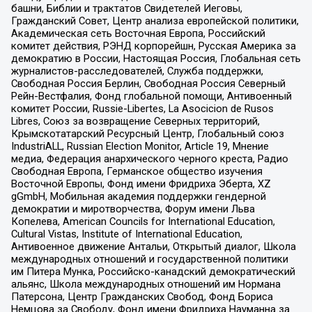
башни, Библии и трактатов Свидетелей Иеговы,
Гражданский Совет, Центр анализа европейской политики,
Академическая сеть Восточная Европа, Российский
комитет действия, РЭНД корпорейшн, Русская Америка за
демократию в России, Настоящая Россия, Глобальная сеть
журналистов-расследователей, Служба поддержки,
Свободная Россия Берлин, Свободная Россия Северный
Рейн-Вестфалия, Фонд глобальной помощи, Антивоенный
комитет России, Russie-Libertes, La Asocicion de Rusos
Libres, Союз за возвращение Северных территорий,
Крымскотатарский Ресурсный Центр, Глобальный союз
IndustriALL, Russian Election Monitor, Article 19, Мнение
медиа, Федерация анархического черного креста, Радио
Свободная Европа, Германское общество изучения
Восточной Европы, Фонд имени Фридриха Эберта, XZ
gGmbH, Мобильная академия поддержки гендерной
демократии и миротворчества, Форум имени Льва
Копелева, American Councils for International Education,
Cultural Vistas, Institute of International Education,
Антивоенное движение Антальи, Открытый диалог, Школа
международных отношений и государственной политики
им Питера Мунка, Российско-канадский демократический
альянс, Школа международных отношений им Нормана
Патерсона, Центр Гражданских Свобод, Фонд Бориса
Немцова за Свободу, Фонд имени Фридриха Науманна за