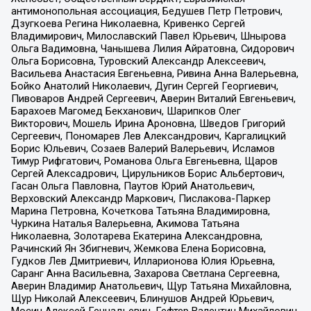
антимонопольная ассоциация, Бедушев Петр Петрович,
Дзугкоева Регина Николаевна, Кривенко Сергей
Владимирович, Милославский Павел Юрьевич, Шнырова
Ольга Вадимовна, Чанышева Лилия Айратовна, Сидорович
Ольга Борисовна, Туровский Александр Алексеевич,
Васильева Анастасия Евгеньевна, Ривина Анна Валерьевна,
Бойко Анатолий Николаевич, Дугин Сергей Георгиевич,
Пивоваров Андрей Сергеевич, Аверин Виталий Евгеньевич,
Барахоев Магомед Бекханович, Шарипков Олег
Викторович, Мошель Ирина Ароновна, Шведов Григорий
Сергеевич, Пономарев Лев Александрович, Каргалицкий
Борис Юльевич, Созаев Валерий Валерьевич, Исламов
Тимур Рифгатович, Романова Ольга Евгеньевна, Щаров
Сергей Алексадрович, Цирульников Борис Альбертович,
Гасан Ольга Павловна, Паутов Юрий Анатольевич,
Верховский Александр Маркович, Пислакова-Паркер
Марина Петровна, Кочеткова Татьяна Владимировна,
Чуркина Наталья Валерьевна, Акимова Татьяна
Николаевна, Золотарева Екатерина Александровна,
Рачинский Ян Збигневич, Жемкова Елена Борисовна,
Гудков Лев Дмитриевич, Илларионова Юлия Юрьевна,
Саранг Анна Васильевна, Захарова Светлана Сергеевна,
Аверин Владимир Анатольевич, Щур Татьяна Михайловна,
Щур Николай Алексеевич, Блинушов Андрей Юрьевич,
Мосин Алексей Геннадьевич, Гефтер Валентин Михайлович,