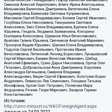
Симонов Алексей Кириллович, Флиге Ирина Анатольевна,
Мельникова Валентина Дмитриевна, Вититинова Елена
Владимировна, Баженова Светлана Куприяновна,
Максимов Сергей Владимирович, Беляев Сергей Иванович,
Голубева Елена Николаевна, Ганнушкина Светлана
Алексеевна, Закс Елена Владимировна, Буртина Елена
Юрьевна, Гендель Людмила Залмановна, Кокорина
Екатерина Алексеевна, Шуманов Илья Вячеславович,
Арапова Галина Юрьевна, Свечников Анатолий Мариевич,
Прохоров Вадим Юрьевич, Шахова Елена Владимировна,
Подузов Сергей Васильевич, Протасова Ирина
Вячеславовна, Литинский Леонид Борисович, Лукашевский
Сергей Маркович, Бахмин Вячеслав Иванович, Шабад
Анатолий Ефимович, Сухих Дарья Николаевна, Орлов Олег
Петрович, Добровольская Анна Дмитриевна, Королева
Александра Евгеньевна, Смирнов Владимир
Александрович, Вицин Сергей Ефимович, Золотухин Борис
Андреевич, Левинсон Лев Семенович, Локшина Татьяна
Иосифовна, Орлов Олег Петрович, Полякова Мара
Федоровна, Резник Генри Маркович, Захаров Герман
Константинович
Источник:
http://unro.minjust.ru/NKOForeignAgent.aspx
данные на
24.03.2022