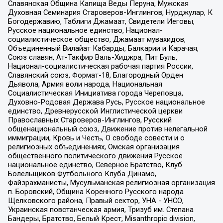
Славянская Община Капища Веды Перуна, Мужская
Духовная Семинария Староверов-Инглингов, Нурджулар, К
Богодержавию, Таблиги Джамаат, Свидетели Иеговы,
Русское национальное единство, Национал-
социалистическое общество, Джамаат мувахидов,
Объединенный Вилайат Кабарды, Балкарии и Карачая,
Союз славян, Ат-Такфир Валь-Хиджра, Пит Буль,
Национал-социалистическая рабочая партия России,
Славянский союз, Формат-18, Благородный Орден
Дьявола, Армия воли народа, Национальная
Социалистическая Инициатива города Череповца,
Духовно-Родовая Держава Русь, Русское национальное
единство, Древнерусской Инглистической церкви
Православных Староверов-Инглингов, Русский
общенациональный союз, Движение против нелегальной
иммиграции, Кровь и Честь, О свободе совести и о
религиозных объединениях, Омская организация
общественного политического движения Русское
национальное единство, Северное Братство, Клуб
Болельщиков Футбольного Клуба Динамо,
Файзрахманисты, Мусульманская религиозная организация
п. Боровский, Община Коренного Русского народа
Щелковского района, Правый сектор, УНА - УНСО,
Украинская повстанческая армия, Тризуб им. Степана
Бандеры, Братство, Белый Крест, Misanthropic division,