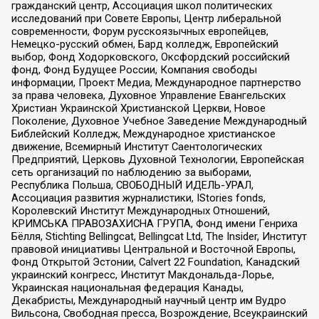
гражданский центр, Ассоциация школ политических
исследований при Совете Европы, Центр либеральной
современности, Форум русскоязычных европейцев,
Немецко-русский обмен, Бард колледж, Европейский
выбор, Фонд Ходорковского, Оксфордский российский
фонд, Фонд Будущее России, Компания свободы
информации, Проект Медиа, Международное партнерство
за права человека, Духовное Управление Евангельских
Христиан Украинской Христианской Церкви, Новое
Поколение, Духовное Учебное Заведение Международный
Библейский Колледж, Международное христианское
движение, Всемирный Институт Саентологических
Предприятий, Церковь Духовной Технологии, Европейская
сеть организаций по наблюдению за выборами,
Республика Польша, СВОБОДНЫЙ ИДЕЛЬ-УРАЛ,
Ассоциация развития журналистики, IStories fonds,
Королевский Институт Международных Отношений,
КРИМСЬКА ПРАВОЗАХИСНА ГРУПА, Фонд имени Генриха
Бёлля, Stichting Bellingcat, Bellingcat Ltd, The Insider, Институт
правовой инициативы Центральной и Восточной Европы,
Фонд Открытой Эстонии, Calvert 22 Foundation, Канадский
украинский конгресс, Институт Макдональда-Лорье,
Украинская национальная федерация Канады,
Декабристы, Международный научный центр им Вудро
Вильсона, Свободная пресса, Возрождение, Всеукраинский