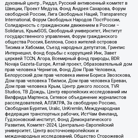
духовный центр , Риддл, Русский антивоенный комитет в
Швеции, Проект Медуза, Фонд Андрея Сахарова, Форум
свободной России, Лига Свободных Наций, Transparеncy
International, Форум Свободных Народов ПостРоссии,
Солидарность с гражданским движением в России –
Solidarus, КрымSOS, Свободный университет, Институт
государственного управления, Форум гражданского
общества Россия, Беллона, Союз жителей островов
Тисима и Хабомаи, Съезд народных депутатов, Гринпис
Интернешнл, Фонд борьбы с коррупцией Инк, Завет
церквей TCCN, Агора, Всемирный фонд природы, BDR
Novaja Gazeta-Europe, Алтай проект, Образовательный дом
прав человека Чернигов, Фонд Дом Прав Человека,
Белорусский дом прав человека имени Бориса Звозскова,
Дом прав человека Тбилиси, Дом прав человека Ереван,
Дом прав человека Крым, Центр дикого лосося, TVR
Studios, ТВ Дождь, Центр европейских исследований им
Вилфрида Мартенса, Сетевое объединение журналистов
расследователей, АЛЛАТРА, За свободную Россию,
Свободная Бурятия, Uralic, UnKremlin, Международная
федерация транспортных рабочих, ИстЧам Финланд,
Гудзоновский институт, Фонд Демократического
Развития, Комитет-2024, Центрально-Европейский
университет, Центр восточноевропейских и
международных исследований, Общество Сторожевой