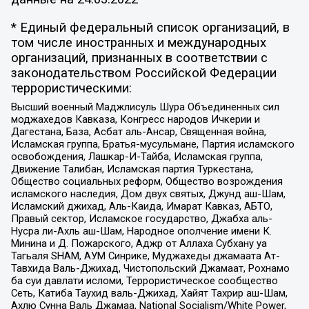
* Единый федеральный список организаций, в
том числе иностранных и международных
организаций, признанных в соответствии с
законодательством Российской Федерации
террористическими:
Высший военный Маджлисуль Шура Объединенных сил
моджахедов Кавказа, Конгресс народов Ичкерии и
Дагестана, База, Асбат аль-Ансар, Священная война,
Исламская группа, Братья-мусульмане, Партия исламского
освобождения, Лашкар-И-Тайба, Исламская группа,
Движение Талибан, Исламская партия Туркестана,
Общество социальных реформ, Общество возрождения
исламского наследия, Дом двух святых, Джунд аш-Шам,
Исламский джихад, Аль-Каида, Имарат Кавказ, АБТО,
Правый сектор, Исламское государство, Джабха аль-
Нусра ли-Ахль аш-Шам, Народное ополчение имени К.
Минина и Д. Пожарского, Аджр от Аллаха Субхану уа
Тагьаля SHAM, АУМ Синрике, Муджахеды джамаата Ат-
Тавхида Валь-Джихад, Чистопольский Джамаат, Рохнамо
ба суи давлати исломи, Террористическое сообщество
Сеть, Катиба Таухид валь-Джихад, Хайят Тахрир аш-Шам,
Ахлю Сунна Валь Джамаа, National Socialism/White Power,