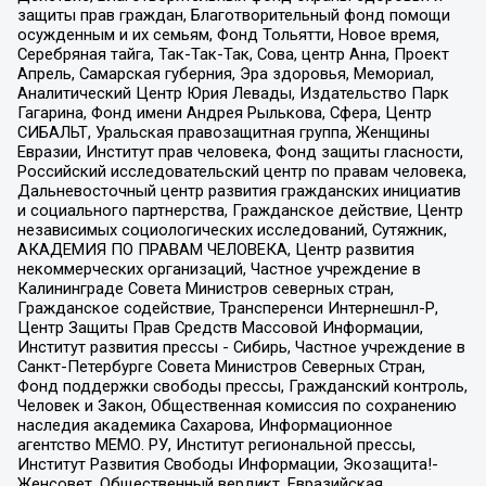
защиты прав граждан, Благотворительный фонд помощи
осужденным и их семьям, Фонд Тольятти, Новое время,
Серебряная тайга, Так-Так-Так, Сова, центр Анна, Проект
Апрель, Самарская губерния, Эра здоровья, Мемориал,
Аналитический Центр Юрия Левады, Издательство Парк
Гагарина, Фонд имени Андрея Рылькова, Сфера, Центр
СИБАЛЬТ, Уральская правозащитная группа, Женщины
Евразии, Институт прав человека, Фонд защиты гласности,
Российский исследовательский центр по правам человека,
Дальневосточный центр развития гражданских инициатив
и социального партнерства, Гражданское действие, Центр
независимых социологических исследований, Сутяжник,
АКАДЕМИЯ ПО ПРАВАМ ЧЕЛОВЕКА, Центр развития
некоммерческих организаций, Частное учреждение в
Калининграде Совета Министров северных стран,
Гражданское содействие, Трансперенси Интернешнл-Р,
Центр Защиты Прав Средств Массовой Информации,
Институт развития прессы - Сибирь, Частное учреждение в
Санкт-Петербурге Совета Министров Северных Стран,
Фонд поддержки свободы прессы, Гражданский контроль,
Человек и Закон, Общественная комиссия по сохранению
наследия академика Сахарова, Информационное
агентство МЕМО. РУ, Институт региональной прессы,
Институт Развития Свободы Информации, Экозащита!-
Женсовет, Общественный вердикт, Евразийская