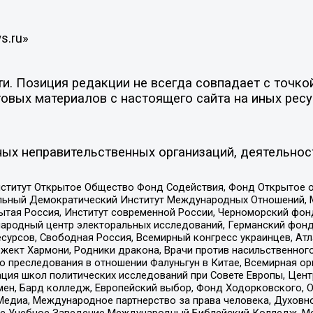
s.ru»
. Позиция редакции не всегда совпадает с точкой
овых материалов с настоящего сайта на иных ресу
ых неправительственных организаций, деятельнос
ститут Открытое Общество Фонд Содействия, Фонд Открытое 
альный Демократический Институт Международных Отношений,
тая Россия, Институт современной России, Черноморский фонд
родный центр электоральных исследований, Германский фонд
рсов, Свободная Россия, Всемирный конгресс украинцев, Атла
ект Хармони, Родники дракона, Врачи против насильственного
ию преследования в отношении Фалуньгун в Китае, Всемирная о
ация школ политических исследований при Совете Европы, Цен
мен, Бард колледж, Европейский выбор, Фонд Ходорковского,
едиа, Международное партнерство за права человека, Духовно
ое Учебное Заведение Международный Библейский Колледж, М