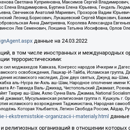
женова Светлана Куприяновна, Максимов Сергей Владимирович, 
кс Елена Владимировна, Буртина Елена Юрьевна, Гендель Людм
евна, Свечников Анатолий Мариевич, Прохоров Вадим Юрьевич
инский Леонид Борисович, Лукашевский Сергей Маркович, Бахм
Добровольская Анна Дмитриевна, Королева Александра Евгенье
евинсон Лев Семенович, Локшина Татьяна Иосифовна, Орлов Ол
ignAgent.aspx
данные на
24.03.2022
ций, в том числе иностранных и международных ор
ции террористическими:
ил моджахедов Кавказа, Конгресс народов Ичкерии и Дагеста
ламского освобождения, Лашкар-И-Тайба, Исламская группа, Дв
ения исламского наследия, Дом двух святых, Джунд аш-Шам, 
жабха аль-Нусра ли-Ахль аш-Шам, Народное ополчение имени К.
ата Ат-Тавхида Валь-Джихад, Чистопольский Джамаат, Рохнам
ят Тахрир аш-Шам, Ахлю Сунна Валь Джамаа, National Socialism
ий джамаат, Мусульманская религиозная группа п. Кушкуль г. 
ртия исламского возрождения Таджикистана, Народная самооб
олодёжь Которая Улыбается, Легион Свобода России, Айдар, Р
ie-i-ekstremistskie-organizacii-i-materialy.html
данные
и религиозных организаций в отношении которых 