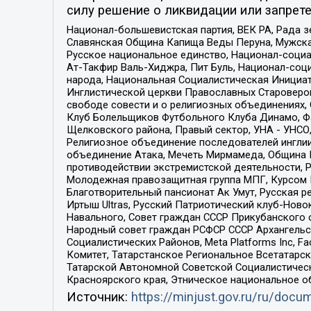
силу решение о ликвидации или запрете
Национал-большевистская партия, ВЕК РА, Рада 
Славянская Община Капища Веды Перуна, Мужская
Русское национальное единство, Национал-социа
Ат-Такфир Валь-Хиджра, Пит Буль, Национал-соц
народа, Национальная Социалистическая Инициат
Инглистической церкви Православных Староверов
свободе совести и о религиозных объединениях,
Клуб Болельщиков Футбольного Клуба Динамо, Фа
Щелковского района, Правый сектор, УНА - УНСО, У
Религиозное объединение последователей инглии
объединение Атака, Мечеть Мирмамеда, Община К
противодействии экстремистской деятельности, 
Молодежная правозащитная группа МПГ, Курсом П
Благотворительный пансионат Ак Умут, Русская ре
Иртыш Ultras, Русский Патриотический клуб-Нов
Навального, Совет граждан СССР Прикубанского 
Народный совет граждан РСФСР СССР Архангельск
Социалистических Районов, Meta Platforms Inc, 
Комитет, Татарстанское Региональное Всетатар
Татарской Автономной Советской Социалистическ
Красноярского края, Этническое национальное о
Источник:
https://minjust.gov.ru/ru/doc