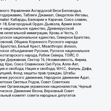
вного Управления Асгардской Веси Беловодья,
годержавию, Таблиги Джамаат, Свидетели Иеговы,
айат Кабарды, Балкарии и Карачая, Союз славян,
т-18, Благородный Орден Дьявола, Армия воли
ое национальное единство, Древнерусской
 нелегальной иммиграции, Кровь и Честь, О
усское национальное единство, Северное Братство,
ровский, Община Коренного Русского народа
атство, Белый Крест, Misanthropic division,
еское объединение Русские, Русское национальное
котатарского народа, Рубеж Севера, ТОЙС, О
ри Державная, Сектор 16, Независимость, Фирма,
д Крю, Союз Славянских Сил Руси, Алля-Аят,
я и свобода, Нация и свобода, W.H.С., Фалунь Дафа,
рупцией, Фонд защиты прав граждан, Штабы
ение русского движения, Народное движение Адат,
етских Светлых Родов, Совет Советских
ение Организации украинских националистов, Черный
ическое Движение Весна, Верховный Совет
ельный комитет совета народных депутатов