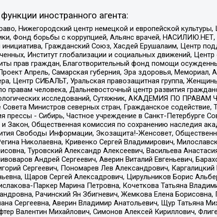
функции иностранного агента:
раво, Нижегородский центр немецкой и европейской культуры,
тики, Фонд борьбы с коррупцией, Альянс врачей, НАСИЛИЮ.НЕТ,
я инициатива, Гражданский Союз, Хасдей Ерушалаим, Центр по
юченных, Институт глобализации и социальных движений, Цент
ты прав граждан, Благотворительный фонд помощи осужденным
а, Проект Апрель, Самарская губерния, Эра здоровья, Мемориал
ера, Центр СИБАЛЬТ, Уральская правозащитная группа, Женщины
по правам человека, Дальневосточный центр развития гражданс
ологических исследований, Сутяжник, АКАДЕМИЯ ПО ПРАВАМ Ч
е Совета Министров северных стран, Гражданское содействие,
я прессы - Сибирь, Частное учреждение в Санкт-Петербурге С
 и Закон, Общественная комиссия по сохранению наследия ак
звития Свободы Информации, Экозащита!-Женсовет, Общественн
Регина Николаевна, Кривенко Сергей Владимирович, Милославс
совна, Туровский Александр Алексеевич, Васильева Анастасия
Пивоваров Андрей Сергеевич, Аверин Виталий Евгеньевич, Бара
горий Сергеевич, Пономарев Лев Александрович, Каргалицкий 
ньевна, Щаров Сергей Алексадрович, Цирульников Борис Альбер
ислакова-Паркер Марина Петровна, Кочеткова Татьяна Владими
сандровна, Рачинский Ян Збигневич, Жемкова Елена Борисовна,
лана Сергеевна, Аверин Владимир Анатольевич, Щур Татьяна М
фтер Валентин Михайлович, Симонов Алексей Кириллович, Флиг