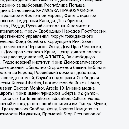
людению за выборами, Республика Польша,
народных Отношений, КРИМСЬКА ПРАВОЗАХИСНА
ы Центральной и Восточной Европы, Фонд Открытой
иональная федерация Канады, Декабристы,
тр , Риддл, Русский антивоенный комитет в
nternational, Форум Свободных Народов ПостРоссии,
дарственного управления, Форум гражданского
рнешнл, Фонд борьбы с коррупцией Инк, Завет
прав человека Чернигов, Фонд Дом Прав Человека,
н, Дом прав человека Крым, Центр дикого лосося,
стов расследователей, АЛЛАТРА, За свободную
д, Гудзоновский институт, Фонд Демократического
сследований, Общество Сторожевой башни, Библии и
сточная Европа, Российский комитет действия,
-расследователей, Служба поддержки, Свободная
 Russie-Libertes, La Asocicion de Rusos Libres,
an Election Monitor, Article 19, Мнение медиа,
Европы, Фонд имени Фридриха Эберта, XZ gGmbH,
ls for International Education, Cultural Vistas,
ошений и государственной политики им Питера Мунка,
 Гражданских Свобод, Фонд Бориса Немцова за
имости Ингушетии, Прометей, Stop Occupation of