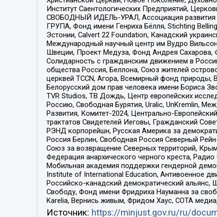
Институт Саентологических Предприятий, Церков
СВОБОДНЫЙ ИДЕЛЬ-УРАЛ, Ассоциация развития ж
ГРУПА, Фонд имени Генриха Бёлля, Stichting Bellin
Эстонии, Calvert 22 Foundation, Канадский укра
Международный научный центр им Вудро Вильсона
Швеции, Проект Медуза, Фонд Андрея Сахарова, Ф
Солидарность с гражданским движением в России 
общества Россия, Беллона, Союз жителей острово
церквей TCCN, Агора, Всемирный фонд природы, B
Белорусский дом прав человека имени Бориса Зво
TVR Studios, ТВ Дождь, Центр европейских иссл
Россию, Свободная Бурятия, Uralic, UnKremlin, 
Развития, Комитет-2024, Центрально-Европейски
трактатов Свидетелей Иеговы, Гражданский Совет
РЭНД корпорейшн, Русская Америка за демократи
Россия Берлин, Свободная Россия Северный Рейн-В
Союз за возвращение Северных территорий, Крымско
Федерация анархического черного креста, Радио
Мобильная академия поддержки гендерной демократи
Institute of International Education, Антивоенн
Российско-канадский демократический альянс, 
Свободу, Фонд имени Фридриха Науманна за свобо
Karelia, Вернись живым, Фридом Хаус, СОТА меди
Источник:
https://minjust.gov.ru/ru/doc