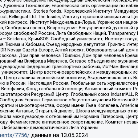
ь Духовной Технологии, Европейская сеть организаций по наб
урналистики, IStories fonds, Королевский Институт Между
gcat, Bellingcat Ltd, The Insider, Институт правовой инициатив
инский конгресс, Институт Макдональда-Лорье, Украинская нац
, Свободная пресса, Возрождение, Всеукраинский духовный цен
орум свободной России, Лига Свободных Наций, Transparеncy I
– Solidarus, КрымSOS, Свободный университет, Институт госу
в Тисима и Хабомаи, Съезд народных депутатов, Гринпис Инте
DR Novaja Gazeta-Europe, Алтай проект, Образовательный дом 
зскова, Дом прав человека Тбилиси, Дом прав человека Ерева
едований им Вилфрида Мартенса, Сетевое объединение журнали
Международная федерация транспортных рабочих, ИстЧам Финлан
й университет, Центр восточноевропейских и международных и
, Центр анализа европейской политики, Академическая сеть Во
ю в России, Настоящая Россия, Глобальная сеть журналистов
естфалия, Фонд глобальной помощи, Антивоенный комитет России,
татарский Ресурсный Центр, Глобальный союз IndustriALL, Russi
 Свободная Европа, Германское общество изучения Восточной 
и и миротворчества, Форум имени Льва Копелева, American Counci
ое движение Антальи, Открытый диалог, Школа международных отн
Школа международных отношений им Нормана Патерсона, Центр
ду, Феминистское антивоенное сопротивление, Комитет независ
а, Либерально-демократическая Лига Украины
uments/7756/
данные на
13.05.2024