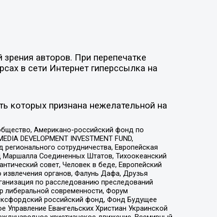
 зрения авторов. При перепечатке
рсах в сети Интернет гиперссылка на
ть которых признана нежелательной на
общество, Американо-российский фонд по
 MEDIA DEVELOPMENT INVESTMENT FUND,
 регионального сотрудничества, Европейская
 Маршалла Соединенных Штатов, Тихоокеанский
нтический совет, Человек в беде, Европейский
 извлечения органов, Фалунь Дафа, Друзья
рганизация по расследованию преследований
тр либеральной современности, Форум
 Оксфордский российский фонд, Фонд Будущее
е Управление Евангельских Христиан Украинской
еждународное христианское движение, Всемирный