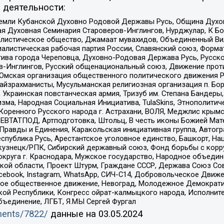
 деятельности:
земли Кубанской Духовно Родовой Державы Русь, Община Духо
 Духовная Семинария Староверов-Инглингов, Нурджулар, К Бо
листическое общество, Джамаат мувахидов, Объединенный Вил
иалистическая рабочая партия России, Славянский союз, Форма
ива города Череповца, Духовно-Родовая Держава Русь, Русск
-Инглингов, Русский общенациональный союз, Движение против
 Омская организация общественного политического движения Р
йзрахманисты, Мусульманская религиозная организация п. Бо
краинская повстанческая армия, Тризуб им. Степана Бандеры, Бр
зма, Народная Социальная Инициатива, TulaSkins, Этнополитич
оренного Русского народа г. Астрахани, ВОЛЯ, Меджлис крымс
РЕВТАТПОД, Артподготовка, Штольц, В честь иконы Божией Мате
равды и Единения, Каракольская инициативная группа, Автогра
спублика Русь, Арестантское уголовное единство, Башкорт, Наци
окузнецк/РПК, Сибирский державный союз, Фонд борьбы с кор
округа г. Краснодара, Мужское государство, Народное объедин
ой области, Проект Штурм, Граждане СССР, Держава Союз Сов
Facebook, Instagram, WhatsApp, СИЧ-С14, Добровольческое Движ
ское общественное движение, Невоград, Молодежное Демократ
ой Республики, Конгресс ойрат-калмыцкого народа, Исполнит
бъединение, ЛГБТ, Я.МЫ Сергей Фургал
uments/7822/
данные на
03.05.2024