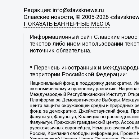
Редакция: info@slavsknews.ru
Славские новости, © 2005-2026 «slavsknew
ПОКАЗАТЬ БАННЕРНЫЕ МЕСТА
Информационный сайт Славские новости
текстов либо ином использовании текст
источник обязательна.
* Перечень иностранных и международн
территории Российской Федерации:
Национальный фонд в поддержку демократии, Ин
экономическому и правовому развитию, Национ
Международный Республиканский Институт, Откры
Платформа за Демократические Выборы, Междуна
центр защиты окружающей среды и природных ресу
фонд за демократию, Джеймстаунский фонд, Прож
Фалуньгун, Фалуньгун, Коалиция по расследован
Фалуньгун, Пражский гражданский центр, Ассоци
русскоязычных европейцев, Немецко-русский об
России, Компания свободы информации, Проект М
Христианской Церкви, Новое Поколение, Духовн