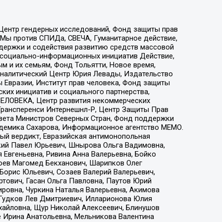
 Центр гендерных исследований, Фонд защиты прав
 Мы против СПИДа, СВЕЧА, Гуманитарное действие,
ддержки и содействия развитию средств массовой
р социально-информационных инициатив Действие,
 и их семьям, Фонд Тольятти, Новое время,
, Аналитический Центр Юрия Левады, Издательство
 Евразии, Институт прав человека, Фонд защиты
ких инициатив и социального партнерства,
ЕЛОВЕКА, Центр развития некоммерческих
 Трансперенси Интернешнл-Р, Центр Защиты Прав
овета Министров Северных Стран, Фонд поддержки
адемика Сахарова, Информационное агентство МЕМО.
ый вердикт, Евразийская антимонопольная
кий Павел Юрьевич, Шнырова Ольга Вадимовна,
 Евгеньевна, Ривина Анна Валерьевна, Бойко
хоев Магомед Бекханович, Шарипков Олег
Борис Юльевич, Созаев Валерий Валерьевич,
тович, Гасан Ольга Павловна, Паутов Юрий
ровна, Чуркина Наталья Валерьевна, Акимова
 Гудков Лев Дмитриевич, Илларионова Юлия
ихайловна, Щур Николай Алексеевич, Блинушов
е Ирина Анатольевна, Мельникова Валентина