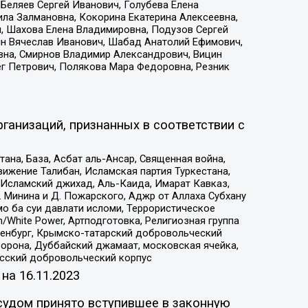
Беляев Сергей Иванович, Голубева Елена
ила Залмановна, Кокорина Екатерина Алексеевна,
, Шахова Елена Владимировна, Подузов Сергей
ин Вячеслав Иванович, Шабад Анатолий Ефимович,
вна, Смирнов Владимир Александрович, Вицин
ег Петрович, Полякова Мара Федоровна, Резник
ганизаций, признанных в соответствии с
на, База, Асбат аль-Ансар, Священная война,
ижение Талибан, Исламская партия Туркестана,
Исламский джихад, Аль-Каида, Имарат Кавказ,
 Минина и Д. Пожарского, Аджр от Аллаха Субхану
о ба суи давлати исломи, Террористическое
/White Power, Артподготовка, Религиозная группа
Оренбург, Крымско-татарский добровольческий
орона, Дуббайский джамаат, московская ячейка,
усский добровольческий корпус
 на
16.11.2023
судом принято вступившее в законную