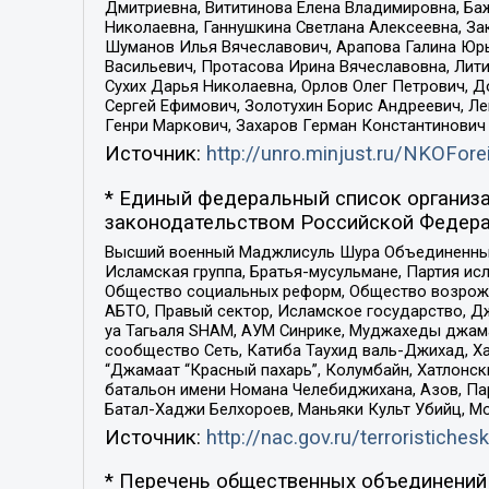
Дмитриевна, Вититинова Елена Владимировна, Ба
Николаевна, Ганнушкина Светлана Алексеевна, За
Шуманов Илья Вячеславович, Арапова Галина Юрь
Васильевич, Протасова Ирина Вячеславовна, Лит
Сухих Дарья Николаевна, Орлов Олег Петрович, 
Сергей Ефимович, Золотухин Борис Андреевич, Л
Генри Маркович, Захаров Герман Константинович
Источник:
http://unro.minjust.ru/NKOFore
* Единый федеральный список организа
законодательством Российской Федера
Высший военный Маджлисуль Шура Объединенных с
Исламская группа, Братья-мусульмане, Партия ис
Общество социальных реформ, Общество возрожд
АБТО, Правый сектор, Исламское государство, Д
уа Тагьаля SHAM, АУМ Синрике, Муджахеды джама
сообщество Сеть, Катиба Таухид валь-Джихад, Хай
“Джамаат “Красный пахарь”, Колумбайн, Хатлонск
батальон имени Номана Челебиджихана, Азов, Па
Батал-Хаджи Белхороев, Маньяки Культ Убийц, М
Источник:
http://nac.gov.ru/terroristichesk
* Перечень общественных объединений 