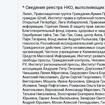
* Сведения реестра НКО, выполняющих 
Лилит, Правозащитная группа Гражданин.Армия.П
граждан Штаб, Институт права и публичной поли
Открытый Петербург, Лига Избирателей, Правова
информации, Горячая Линия, В защиту прав закл
Благотворительный фонд охраны здоровья и защи
Серебряная тайга, Так-Так-Так, Сова, центр Анн
Парк Гагарина, Фонд имени Андрея Рылькова, Сф
гласности, Российский исследовательский центр 
Гражданское действие, Центр независимых соци
организаций, Частное учреждение в Калининград
Средств Массовой Информации, Институт развити
свободы прессы, Гражданский контроль, Человек
РУ, Институт региональной прессы, Институт Ра
ассоциация, Бедушев Петр Петрович, Дзугкоева 
Чанышева Лилия Айратовна, Сидорович Ольга Бори
Анатолий Николаевич, Дугин Сергей Георгиевич, 
Викторович, Мошель Ирина Ароновна, Шведов Гри
Исламов Тимур Рифгатович, Романова Ольга Евге
Анатольевич, Верховский Александр Маркович, П
Татьяна Николаевна, Золотарева Екатерина Алек
Юрьевна, Саранг Анна Васильевна, Захарова Свет
Андрей Юрьевич, Мосин Алексей Геннадьевич, Ге