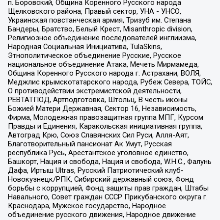
п. Боровский, Община Коренного Русского народа
Щелковского района, Правый сектор, УНА - УНСО,
Украинская повстанческая армия, Тризуб им. Степана
Бандеры, Братство, Белый Крест, Misanthropic division,
Религиозное объединение последователей инглиизма,
Народная Социальная Инициатива, TulaSkins,
Этнополитическое объединение Русские, Русское
национальное объединение Атака, Мечеть Мирмамеда,
Община Коренного Русского народа г. Астрахани, ВОЛЯ,
Меджлис крымскотатарского народа, Рубеж Севера, ТОЙС,
О противодействии экстремистской деятельности,
РЕВТАТПОД, Артподготовка, Штольц, В честь иконы
Божией Матери Державная, Сектор 16, Независимость,
Фирма, Молодежная правозащитная группа МПГ, Курсом
Правды и Единения, Каракольская инициативная группа,
Автоград Крю, Союз Славянских Сил Руси, Алля-Аят,
Благотворительный пансионат Ак Умут, Русская
республика Русь, Арестантское уголовное единство,
Башкорт, Нация и свобода, Нация и свобода, W.H.С., Фалунь
Дафа, Иртыш Ultras, Русский Патриотический клуб-
Новокузнецк/РПК, Сибирский державный союз, Фонд
борьбы с коррупцией, Фонд защиты прав граждан, Штабы
Навального, Совет граждан СССР Прикубанского округа г.
Краснодара, Мужское государство, Народное
объединение русского движения, Народное движение