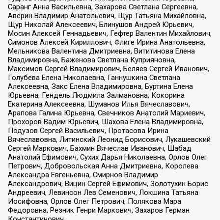
Саранг Анна Васильевна, Захарова Светлана Сергеевна,
Аверин Владимир Анатольевич, Щур Татьяна Михайловна,
Щур Николай Алексеевич, Блинушов Андрей Юрьевич,
Мосин Алексей Геннадьевич, Гефтер Валентин Михайлович,
Симонов Алексей Кириллович, Флиге Ирина Анатольевна,
Мельникова Валентина Дмитриевна, Вититинова Елена
Владимировна, Баженова Светлана Куприяновна,
Максимов Сергей Владимирович, Беляев Сергей Иванович,
Голубева Елена Николаевна, Ганнушкина Светлана
Алексеевна, Закс Елена Владимировна, Буртина Елена
Юрьевна, Гендель Людмила Залмановна, Кокорина
Екатерина Алексеевна, Шуманов Илья Вячеславович,
Арапова Галина Юрьевна, Свечников Анатолий Мариевич,
Прохоров Вадим Юрьевич, Шахова Елена Владимировна,
Подузов Сергей Васильевич, Протасова Ирина
Вячеславовна, Литинский Леонид Борисович, Лукашевский
Сергей Маркович, Бахмин Вячеслав Иванович, Шабад
Анатолий Ефимович, Сухих Дарья Николаевна, Орлов Олег
Петрович, Добровольская Анна Дмитриевна, Королева
Александра Евгеньевна, Смирнов Владимир
Александрович, Вицин Сергей Ефимович, Золотухин Борис
Андреевич, Левинсон Лев Семенович, Локшина Татьяна
Иосифовна, Орлов Олег Петрович, Полякова Мара
Федоровна, Резник Генри Маркович, Захаров Герман
Константинович