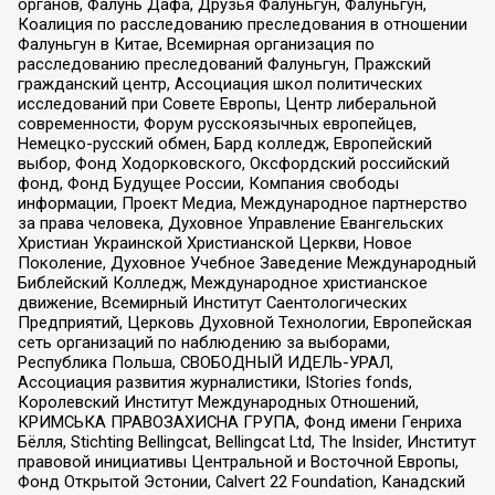
органов, Фалунь Дафа, Друзья Фалуньгун, Фалуньгун,
Коалиция по расследованию преследования в отношении
Фалуньгун в Китае, Всемирная организация по
расследованию преследований Фалуньгун, Пражский
гражданский центр, Ассоциация школ политических
исследований при Совете Европы, Центр либеральной
современности, Форум русскоязычных европейцев,
Немецко-русский обмен, Бард колледж, Европейский
выбор, Фонд Ходорковского, Оксфордский российский
фонд, Фонд Будущее России, Компания свободы
информации, Проект Медиа, Международное партнерство
за права человека, Духовное Управление Евангельских
Христиан Украинской Христианской Церкви, Новое
Поколение, Духовное Учебное Заведение Международный
Библейский Колледж, Международное христианское
движение, Всемирный Институт Саентологических
Предприятий, Церковь Духовной Технологии, Европейская
сеть организаций по наблюдению за выборами,
Республика Польша, СВОБОДНЫЙ ИДЕЛЬ-УРАЛ,
Ассоциация развития журналистики, IStories fonds,
Королевский Институт Международных Отношений,
КРИМСЬКА ПРАВОЗАХИСНА ГРУПА, Фонд имени Генриха
Бёлля, Stichting Bellingcat, Bellingcat Ltd, The Insider, Институт
правовой инициативы Центральной и Восточной Европы,
Фонд Открытой Эстонии, Calvert 22 Foundation, Канадский