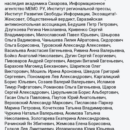
наследия академика Сахарова, Информационное
агентство МЕМО. РУ, Институт региональной прессы,
Институт Развития Свободы Информации, Экозащита!-
Женсовет, Общественный вердикт, Евразийская
антимонопольная ассоциация, Бедушев Петр Петрович,
Дзугкоева Регина Николаевна, Кривенко Сергей
Владимирович, Милославский Павел Юрьевич, Шнырова
Ольга Вадимовна, Чанышева Лилия Айратовна, Сидорович
Ольга Борисовна, Туровский Александр Алексеевич,
Васильева Анастасия Евгеньевна, Ривина Анна Валерьевна,
Бойко Анатолий Николаевич, Дугин Сергей Георгиевич,
Пивоваров Андрей Сергеевич, Аверин Виталий Евгеньевич,
Барахоев Магомед Бекханович, Шарипков Олег
Викторович, Мошель Ирина Ароновна, Шведов Григорий
Сергеевич, Пономарев Лев Александрович, Каргалицкий
Борис Юльевич, Созаев Валерий Валерьевич, Исламов
Тимур Рифгатович, Романова Ольга Евгеньевна, Щаров
Сергей Алексадрович, Цирульников Борис Альбертович,
Гасан Ольга Павловна, Паутов Юрий Анатольевич,
Верховский Александр Маркович, Пислакова-Паркер
Марина Петровна, Кочеткова Татьяна Владимировна,
Чуркина Наталья Валерьевна, Акимова Татьяна
Николаевна, Золотарева Екатерина Александровна,
Рачинский Ян Збигневич, Жемкова Елена Борисовна,
Гудков Лев Дмитриевич, Илларионова Юлия Юрьевна,