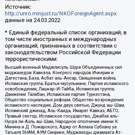
Источник:
http://unro.minjust.ru/NKOForeignAgent.aspx
данные на
24.03.2022
* Единый федеральный список организаций, в
том числе иностранных и международных
организаций, признанных в соответствии с
законодательством Российской Федерации
террористическими:
Высший военный Маджлисуль Шура Объединенных сил
моджахедов Кавказа, Конгресс народов Ичкерии и
Дагестана, База, Асбат аль-Ансар, Священная война,
Исламская группа, Братья-мусульмане, Партия исламского
освобождения, Лашкар-И-Тайба, Исламская группа,
Движение Талибан, Исламская партия Туркестана,
Общество социальных реформ, Общество возрождения
исламского наследия, Дом двух святых, Джунд аш-Шам,
Исламский джихад, Аль-Каида, Имарат Кавказ, АБТО,
Правый сектор, Исламское государство, Джабха аль-
Нусра ли-Ахль аш-Шам, Народное ополчение имени К.
Минина и Д. Пожарского, Аджр от Аллаха Субхану уа
Тагьаля SHAM, АУМ Синрике, Муджахеды джамаата Ат-