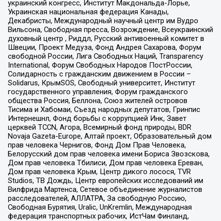
украинский конгресс, Институт Макдональда-Лорье,
Украинская национальная федерация Канады,
Декабристы, Международный научный центр им Вудро
Вильсона, Свободная пресса, Возрождение, Всеукраинский
духовный центр , Риддл, Русский антивоенный комитет в
Швеции, Проект Медуза, Фонд Андрея Сахарова, Форум
свободной России, Лига Свободных Наций, Transparеncy
International, Форум Свободных Народов ПостРоссии,
Солидарность с гражданским движением в России –
Solidarus, КрымSOS, Свободный университет, Институт
государственного управления, Форум гражданского
общества Россия, Беллона, Союз жителей островов
Тисима и Хабомаи, Съезд народных депутатов, Гринпис
Интернешнл, Фонд борьбы с коррупцией Инк, Завет
церквей TCCN, Агора, Всемирный фонд природы, BDR
Novaja Gazeta-Europe, Алтай проект, Образовательный дом
прав человека Чернигов, Фонд Дом Прав Человека,
Белорусский дом прав человека имени Бориса Звозскова,
Дом прав человека Тбилиси, Дом прав человека Ереван,
Дом прав человека Крым, Центр дикого лосося, TVR
Studios, ТВ Дождь, Центр европейских исследований им
Вилфрида Мартенса, Сетевое объединение журналистов
расследователей, АЛЛАТРА, За свободную Россию,
Свободная Бурятия, Uralic, UnKremlin, Международная
федерация транспортных рабочих, ИстЧам Финланд,