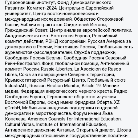
Гудзоновский институт, Фонд Демократического
Развития, Комитет-2024, Центрально-Европейский
университет, Центр восточноевропейских и
международных исследований, Общество Сторожевой
башни, Библии и трактатов Свидетелей Иеговы,
Гражданский Совет, Центр анализа европейской политики,
Академическая сеть Восточная Европа, Российский
комитет действия, РЭНД корпорейшн, Русская Америка за
демократию в России, Настоящая Россия, Глобальная сеть
журналистов-расследователей, Служба поддержки,
Свободная Россия Берлин, Свободная Россия Северный
Рейн-Вестфалия, Фонд глобальной помощи, Антивоенный
комитет России, Russie-Libertes, La Asocicion de Rusos
Libres, Союз за возвращение Северных территорий,
Крымскотатарский Ресурсный Центр, Глобальный союз
IndustriALL, Russian Election Monitor, Article 19, Мнение
медиа, Федерация анархического черного креста, Радио
Свободная Европа, Германское общество изучения
Восточной Европы, Фонд имени Фридриха Эберта, XZ
gGmbH, Мобильная академия поддержки гендерной
демократии и миротворчества, Форум имени Льва
Копелева, American Councils for International Education,
Cultural Vistas, Institute of International Education,
Антивоенное движение Антальи, Открытый диалог, Школа
международных отношений и государственной политики