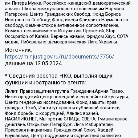
им Питера Мунка, Российско-канадский демократический
альянс, Школа международных отношений им Нормана
Патерсона, Центр Гражданских Свобод, Фонд Бориса
Немцова за Свободу, Фонд имени Фридриха Науманна за
свободу, Феминистское антивоенное сопротивление,
Комитет независимости Ингушетии, Прометей, Stop
Occupation of Karelia, Вернись живым, Фридом Хаус, СОТА
медиа, Либерально-демократическая Лига Украины
Источник:
https://minjust.gov.ru/ru/documents/7756/
данные на
13.05.2024
* Сведения реестра НКО, выполняющих
функции иностранного агента:
Лилит, Правозащитная группа Гражданин.Армия.Право,
Нижегородский центр немецкой и европейской культуры,
Центр гендерных исследований, Фонд защиты прав
граждан Штаб, Институт права и публичной политики,
Фонд борьбы с коррупцией, Альянс врачей,
НАСИЛИЮ.НЕТ, Мы против СПИДа, СВЕЧА, Гуманитарное
действие, Открытый Петербург, Лига Избирателей,
Правовая инициатива, Гражданский Союз, Хасдей
Ерушалаим, Центр поддержки и содействия развитию