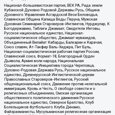
Национал-большевистская партия, ВЕК РА, Рада земли
Кубанской Духовно Родовой Державы Русь, Община
Духовного Управления Асгардской Веси Беловодья,
Славянская Община Капища Веды Перуна, Мужская
Духовная Семинария Староверов-Инглингов, Нурджулар, К
Богодержавию, Таблиги Джамаат, Свидетели Иеговы,
Русское национальное единство, Национал-
социалистическое общество, Джамаат мувахидов,
Объединенный Вилайат Кабарды, Балкарии и Карачая,
Союз славян, Ат-Такфир Валь-Хиджра, Пит Буль,
Национал-социалистическая рабочая партия России,
Славянский союз, Формат-18, Благородный Орден
Дьявола, Армия воли народа, Национальная
Социалистическая Инициатива города Череповца,
Духовно-Родовая Держава Русь, Русское национальное
единство, Древнерусской Инглистической церкви
Православных Староверов-Инглингов, Русский
общенациональный союз, Движение против нелегальной
иммиграции, Кровь и Честь, О свободе совести и о
религиозных объединениях, Омская организация
общественного политического движения Русское
национальное единство, Северное Братство, Клуб
Болельщиков Футбольного Клуба Динамо,
Файзрахманисты, Мусульманская религиозная организация