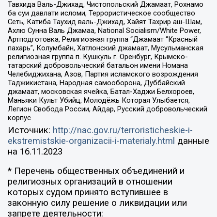
Тавхида Валь-Джихад, Чистопольский Джамаат, Рохнамо
ба суи давлати исломи, Террористическое сообщество
Сеть, Катиба Таухид валь-Джихад, Хайят Тахрир аш-Шам,
Ахлю Сунна Валь Джамаа, National Socialism/White Power,
Артподготовка, Религиозная группа “Джамаат “Красный
пахарь”, Колумбайн, Хатлонский джамаат, Мусульманская
религиозная группа п. Кушкуль г. Оренбург, Крымско-
татарский добровольческий батальон имени Номана
Челебиджихана, Азов, Партия исламского возрождения
Таджикистана, Народная самооборона, Дуббайский
джамаат, московская ячейка, Батал-Хаджи Белхороев,
Маньяки Культ Убийц, Молодёжь Которая Улыбается,
Легион Свобода России, Айдар, Русский добровольческий
корпус
Источник:
http://nac.gov.ru/terroristicheskie-i-
ekstremistskie-organizacii-i-materialy.html
данные
на
16.11.2023
* Перечень общественных объединений и
религиозных организаций в отношении
которых судом принято вступившее в
законную силу решение о ликвидации или
запрете деятельности: