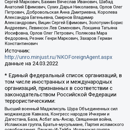
Сергей Маркович, Бахмин Вячеслав Иванович, Шабад
Анатолий Ефимович, Сухих Дарья Николаевна, Орлов Олег
Петрович, Добровольская Анна Дмитриевна, Королева
Александра Евгеньевна, Смирнов Владимир
Александрович, Вицин Сергей Ефимович, Золотухин Борис
Андреевич, Левинсон Лев Семенович, Локшина Татьяна
Иосифовна, Орлов Олег Петрович, Полякова Мара
Федоровна, Резник Генри Маркович, Захаров Герман
Константинович
Источник:
http://unro.minjust.ru/NKOForeignAgent.aspx
данные на
24.03.2022
* Единый федеральный список организаций, в
том числе иностранных и международных
организаций, признанных в соответствии с
законодательством Российской Федерации
террористическими:
Высший военный Маджлисуль Шура Объединенных сил
моджахедов Кавказа, Конгресс народов Ичкерии и
Дагестана, База, Асбат аль-Ансар, Священная война,
Исламская группа, Братья-мусульмане, Партия исламского
освобождения, Лашкар-И-Тайба, Исламская группа,