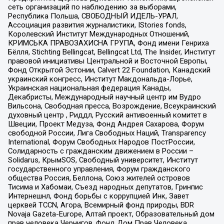
сеть организаций по наблюдению за выборами,
Республика Польша, СВОБОДНЫЙ ИДЕЛЬ-УРАЛ,
Ассоциация развития журналистики, IStories fonds,
Королевский Институт Международных Отношений,
КРИМСЬКА ПРАВОЗАХИСНА ГРУПА, Фонд имени Генриха
Бёлля, Stichting Bellingcat, Bellingcat Ltd, The Insider, Институт
правовой инициативы Центральной и Восточной Европы,
Фонд Открытой Эстонии, Calvert 22 Foundation, Канадский
украинский конгресс, Институт Макдональда-Лорье,
Украинская национальная федерация Канады,
Декабристы, Международный научный центр им Вудро
Вильсона, Свободная пресса, Возрождение, Всеукраинский
духовный центр , Риддл, Русский антивоенный комитет в
Швеции, Проект Медуза, Фонд Андрея Сахарова, Форум
свободной России, Лига Свободных Наций, Transparеncy
International, Форум Свободных Народов ПостРоссии,
Солидарность с гражданским движением в России –
Solidarus, КрымSOS, Свободный университет, Институт
государственного управления, Форум гражданского
общества Россия, Беллона, Союз жителей островов
Тисима и Хабомаи, Съезд народных депутатов, Гринпис
Интернешнл, Фонд борьбы с коррупцией Инк, Завет
церквей TCCN, Агора, Всемирный фонд природы, BDR
Novaja Gazeta-Europe, Алтай проект, Образовательный дом
прав человека Чернигов, Фонд Дом Прав Человека,