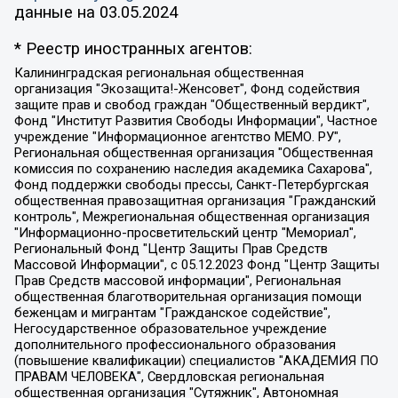
данные на
03.05.2024
* Реестр иностранных агентов:
Калининградская региональная общественная организация "Экозащита!-Женсовет", Фонд содействия защите прав и свобод граждан "Общественный вердикт", Фонд "Институт Развития Свободы Информации", Частное учреждение "Информационное агентство МЕМО. РУ", Региональная общественная организация "Общественная комиссия по сохранению наследия академика Сахарова", Фонд поддержки свободы прессы, Санкт-Петербургская общественная правозащитная организация "Гражданский контроль", Межрегиональная общественная организация "Информационно-просветительский центр "Мемориал", Региональный Фонд "Центр Защиты Прав Средств Массовой Информации", с 05.12.2023 Фонд "Центр Защиты Прав Средств массовой информации", Региональная общественная благотворительная организация помощи беженцам и мигрантам "Гражданское содействие", Негосударственное образовательное учреждение дополнительного профессионального образования (повышение квалификации) специалистов "АКАДЕМИЯ ПО ПРАВАМ ЧЕЛОВЕКА", Свердловская региональная общественная организация "Сутяжник", Автономная некоммерческая организация "Центр независимых социологических исследований", Союз общественных объединений "Российский исследовательский центр по правам человека", Региональное общественное учреждение научно-информационный центр "МЕМОРИАЛ", Некоммерческая организация "Фонд защиты гласности", Автономная некоммерческая организация "Институт прав человека", Городская общественная организация "Екатеринбургское общество "МЕМОРИАЛ", Городская общественная организация "Рязанское историко-просветительское и правозащитное общество "Мемориал" (Рязанский Мемориал), Челябинский региональный орган общественной самодеятельности – женское общественное объединение "Женщины Евразии", Челябинский региональный орган общественной самодеятельности "Уральская правозащитная группа", Фонд содействия защите здоровья и социальной справедливости имени Андрея Рылькова, Автономная Некоммерческая Организация "Аналитический Центр Юрия Левады", Автономная некоммерческая организация социальной поддержки населения "Проект Апрель", Региональная общественная организация помощи женщинам и детям, находящимся в кризисной ситуации "Информационно-методический центр "Анна", Фонд содействия развитию массовых коммуникаций и правовому просвещению "Так-так-Так", Фонд содействия устойчивому развитию "Серебряная тайга", Свердловский региональный общественный фонд социальных проектов "Новое время", "Idel.Реалии", Кавказ.Реалии, Крым.Реалии, Телеканал Настоящее Время, Татаро-башкирская служба Радио Свобода (Azatliq Radiosi), Радио Свободная Европа/Радио Свобода (PCE/PC), "Сибирь.Реалии", "Фактограф", Благотворительный фонд помощи осужденным и их семьям, Автономная некоммерческая организация "Институт глобализации и социальных движений", Фонд "В защиту прав заключенных", Частное учреждение "Центр поддержки и содействия развитию средств массовой информации", Пензенский региональный общественный благотворительный фонд "Гражданский союз", "Север.Реалии", Некоммерческая организация Фонд "Правовая инициатива", Общество с ограниченной ответственностью "Радио Свободная Европа/Радио Свобода", Чешское информационное агентство "MEDIUM-ORIENT", Красноярская региональная общественная организация "Мы против СПИДа", Камалягин Денис Николаевич, Маркелов Сергей Евгеньевич, Пономарев Лев Александрович, Савицкая Людмила Алексеевна, Автономная некоммерческая организация "Центр по работе с проблемой насилия "НАСИЛИЮ.НЕТ", Межрегиональный профессиональный союз работников здравоохранения "Альянс врачей", Юридическое лицо, зарегистрированное в Латвийской Республике, SIA "Medusa Project" (регистрационный номер 40103797863, дата регистрации 10.06.2014), Некоммерческая организация "Фонд по борьбе с коррупцией", Автономная некоммерческая организация "Институт права и публичной политики", Баданин Роман Сергеевич, Гликин Максим Александрович, Железнова Мария Михайловна, Лукьянова Юлия Сергеевна, Маетная Елизавета Витальевна, Маняхин Петр Борисович, Чуракова Ольга Владимировна, Ярош Юлия Петровна, Юридическое лицо "The Insider SIA", зарегистрированное в Риге, Латвийская Республика (дата регистрации 26.06.2015), являющееся администратором доменного имени интернет-издания "The Insider SIA", https://theins.ru, Постернак Алексей Евгеньевич, Рубин Михаил Аркадьевич, Анин Роман Александрович, Юридическое лицо Istories fonds, зарегистрированное в Латвийской Республике (регистрационный номер 50008295751, дата регистрации 24.02.2020), Великовский Дмитрий Александрович, Долинина Ирина Николаевна, Мароховская Алеся Алексеевна, Шлейнов Роман Юрьевич, Шмагун Олеся Валентиновна, Общество с ограниченной ответственностью "Альтаир 2021", Общество с ограниченной ответственностью "Вега 2021", Общество с ограниченной ответственностью "Главный редактор 2021", Общество с ограниченной ответственностью "Ромашки монолит", Важенков Артем Валерьевич, Ивановская областная общественная организация "Центр гендерных исследований", Гурман Юрий Альбертович, Медиапроект "ОВД-Инфо", Егоров Владимир Владимирович, Жилинский Владимир Александрович, Общество с ограниченной ответственностью "ЗП", Иванова София Юрьевна, Карезина Инна Павловна, Кильтау Екатерина Викторовна, Петров Алексей Викторович, Пискунов Сергей Евгеньевич, Смирнов Сергей Сергеевич, Тихонов Михаил Сергеевич, Общество с ограниченной ответственностью "ЖУРНАЛИСТ-ИНОСТРАННЫЙ АГЕНТ", Арапова Галина Юрьевна, Вольтская Татьяна Анатольевна, Американская компания "Mason G.E.S. Anonymous Foundation" (США), являющаяся владельцем интернет-издания https://mnews.world/, Компания "Stichting Bellingcat", зарегистрированная в Нидерландах (дата регистрации 11.07.2018), Захаров Андрей Вячеславович, Клепиковская Екатерина Дмитриевна, Общество с ограниченной ответственностью "МЕМО", Перл Роман Александрович, Симонов Евгений Алексеевич, Соловьева Елена Анатольевна, Сотников Даниил Владимирович, Сурначева Елизавета Дмитриевна, Автономная некоммерческая организация по защите прав человека и информированию населения "Якутия – Наше Мнение", Общество с ограниченной ответственностью "Москоу диджитал медиа", с 26.01.2023 Общество с ограниченной ответственностью "Чайка Белые сады", Ветошкина Валерия Валерьевна, Заговора Максим Александрович, Межрегиональное общественное движение "Российская ЛГБТ - сеть", Оленичев Максим Владимирович, Павлов Иван Юрьевич, Скворцова Елена Сергеевна, Общество с ограниченной ответственностью "Как бы инагент", Кочетков Игорь Викторович, Общество с ограниченной ответственностью "Честные выборы", Еланчик Олег Александрович, Общество с ограниченной ответственностью "Нобелевский призыв", Гималова Регина Эмилевна, Григорьев Андрей Валерьевич, Григорьева Алина Александровна, Ассоциация по содействию защите прав призывников, альтернативнослужащих и военнослужащих "Правозащитная группа "Гражданин.Армия.Право", Хисамова Регина Фаритовна, Автономная некоммерческая организация по реализации социально-правовых программ "Лилит", Дальневосточное общественное движение "Маяк", Санкт-Петербургская ЛГБТ-инициативная группа "Выход", Инициативная группа ЛГБТ+ "Реверс", Алексеев Андрей Викторович, Бекбулатова Таисия Львовна, Беляев Иван Михайлович, Владыкина Елена Сергеевна, Гельман Марат Александрович, Никульшина Вероника Юрьевна, Толоконникова Надежда Андреевна, Шендерович Виктор Анатольевич, Общество с ограниченной ответственностью "Данное сообщение", Общество с ограниченной ответственностью Издательский дом "Новая глава", Айнбиндер Александра Александровна, Московский комьюнити-центр для ЛГБТ+инициатив, Благотворительный фонд развития филантропии, Deutsche Welle (Германия, Kurt-Schumacher-Strasse 3, 53113 Bonn), Борзунова Мария Михайловна, Воробьев Виктор Викторович, Голубева Анна Львовна, Константинова Алла Михайловна, Малкова Ирина Владимировна, Мурадов Мурад Абдулгалимович, Осетинская Елизавета Николаевна, Понасенков Евгений Николаевич, Ганапольский Матвей Юрьевич, Киселев Евгений Алексеевич, Борухович Ирина Григорьевна, Дремин Иван Тимофеевич, Дубровский Дмитрий Викторович, Красноярская региональная общественная организация поддержки и развития альтернативных образовательных технологий и межкультурных коммуникаций "ИНТЕРРА", Маяковская Екатерина Алексеевна, Фейгин Марк Захарович, Филимонов Андрей Викторович, Дзугкоева Регина Николаевна, Доброхотов Роман Александрович, Дудь Юрий Александрович, Елкин Сергей Владимирович, Кругликов Кирилл Игоревич, Сабунаева Мария Леонидовна, Семенов Алексей Владимирович, Шаинян Карен Багратович, Шульман Екатерина Михайловна, Асафьев Артур Валерьевич, Вахштайн Виктор Семенович, Венедиктов Алексей Алексеевич, Лушникова Екатерина Евгеньевна, Волков Леонид Михайлович, Невзоров Александр Глебович, Пархоменко Сергей Борисович, Сироткин Ярослав Николаевич, Кара-Мурза Владимир Владимирович, Баранова Наталья Владимировна, Гозман Леонид Яковлевич, Кагарлицкий Борис Юльевич, Климарев Михаил Валерьевич, Милов Владимир Станиславович, Автономная некоммерческая организация Краснодарский центр современного искусства "Типография", Моргенштерн Алишер Тагирович, Соболь Любовь Эдуардовна, Общество с ограниченной ответственностью "ЛИЗА НОРМ", Каспаров Гарри Кимович, Ходорковский Михаил Борисович, Общество с ограниченной ответственностью "Апрельские тезисы", Данилович Ирина Брониславовна, Кашин Олег Владимирович, Петров Николай Владимирович, Пивоваров Алексей Владимирович, Соколов Михаил Владимирович, Цветкова Юлия Владимировна, Чичваркин Евгений Александрович, Комитет против пыток/Команда против пыток, Общество с ограниченной ответственностью "Первый научный", Общество с ограниченной ответственностью "Вертолет и ко", Белоцерковская Вероника Борисовна, Кац Максим Евгеньевич, Лазарева Татьяна Юрьевна, Шаведдинов Руслан Табризович, Яшин Илья Валерьевич, Общество с ограниченной ответственностью "Иноагент ААВ", Алешковский Дмитрий Петрович, Альбац Евгения Марковна, Быков Дмитрий Львович, Галямина Юлия Евгеньевна, Лойко Сергей Леонидович, Мартынов Кирилл Константинович, Медведев Сергей Александрович, Крашенинников Федор Геннадиевич, Гордеева Катерина Вл