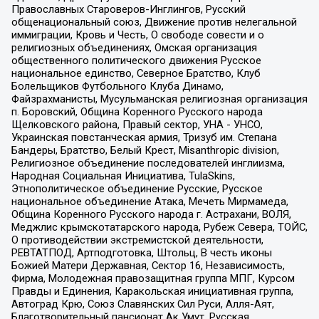
Православных Староверов-Инглингов, Русский
общенациональный союз, Движение против нелегальной
иммиграции, Кровь и Честь, О свободе совести и о
религиозных объединениях, Омская организация
общественного политического движения Русское
национальное единство, Северное Братство, Клуб
Болельщиков Футбольного Клуба Динамо,
Файзрахманисты, Мусульманская религиозная организация
п. Боровский, Община Коренного Русского народа
Щелковского района, Правый сектор, УНА - УНСО,
Украинская повстанческая армия, Тризуб им. Степана
Бандеры, Братство, Белый Крест, Misanthropic division,
Религиозное объединение последователей инглиизма,
Народная Социальная Инициатива, TulaSkins,
Этнополитическое объединение Русские, Русское
национальное объединение Атака, Мечеть Мирмамеда,
Община Коренного Русского народа г. Астрахани, ВОЛЯ,
Меджлис крымскотатарского народа, Рубеж Севера, ТОЙС,
О противодействии экстремистской деятельности,
РЕВТАТПОД, Артподготовка, Штольц, В честь иконы
Божией Матери Державная, Сектор 16, Независимость,
Фирма, Молодежная правозащитная группа МПГ, Курсом
Правды и Единения, Каракольская инициативная группа,
Автоград Крю, Союз Славянских Сил Руси, Алля-Аят,
Благотворительный пансионат Ак Умут, Русская