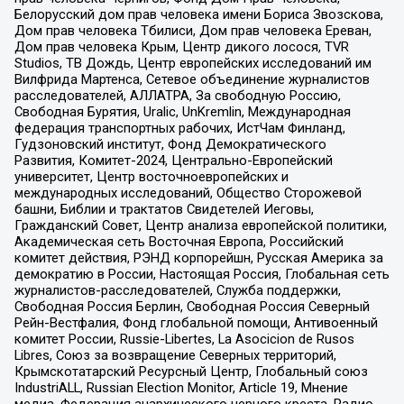
Белорусский дом прав человека имени Бориса Звозскова,
Дом прав человека Тбилиси, Дом прав человека Ереван,
Дом прав человека Крым, Центр дикого лосося, TVR
Studios, ТВ Дождь, Центр европейских исследований им
Вилфрида Мартенса, Сетевое объединение журналистов
расследователей, АЛЛАТРА, За свободную Россию,
Свободная Бурятия, Uralic, UnKremlin, Международная
федерация транспортных рабочих, ИстЧам Финланд,
Гудзоновский институт, Фонд Демократического
Развития, Комитет-2024, Центрально-Европейский
университет, Центр восточноевропейских и
международных исследований, Общество Сторожевой
башни, Библии и трактатов Свидетелей Иеговы,
Гражданский Совет, Центр анализа европейской политики,
Академическая сеть Восточная Европа, Российский
комитет действия, РЭНД корпорейшн, Русская Америка за
демократию в России, Настоящая Россия, Глобальная сеть
журналистов-расследователей, Служба поддержки,
Свободная Россия Берлин, Свободная Россия Северный
Рейн-Вестфалия, Фонд глобальной помощи, Антивоенный
комитет России, Russie-Libertes, La Asocicion de Rusos
Libres, Союз за возвращение Северных территорий,
Крымскотатарский Ресурсный Центр, Глобальный союз
IndustriALL, Russian Election Monitor, Article 19, Мнение