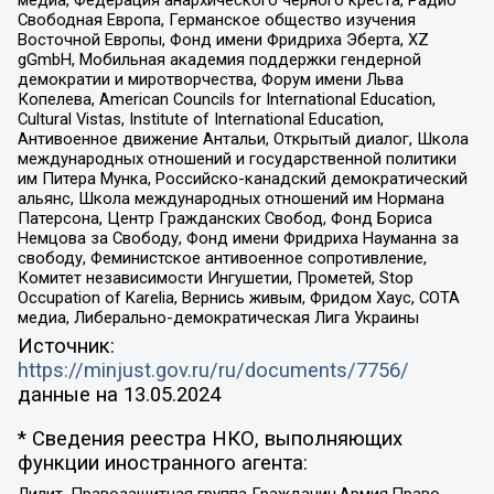
медиа, Федерация анархического черного креста, Радио
Свободная Европа, Германское общество изучения
Восточной Европы, Фонд имени Фридриха Эберта, XZ
gGmbH, Мобильная академия поддержки гендерной
демократии и миротворчества, Форум имени Льва
Копелева, American Councils for International Education,
Cultural Vistas, Institute of International Education,
Антивоенное движение Антальи, Открытый диалог, Школа
международных отношений и государственной политики
им Питера Мунка, Российско-канадский демократический
альянс, Школа международных отношений им Нормана
Патерсона, Центр Гражданских Свобод, Фонд Бориса
Немцова за Свободу, Фонд имени Фридриха Науманна за
свободу, Феминистское антивоенное сопротивление,
Комитет независимости Ингушетии, Прометей, Stop
Occupation of Karelia, Вернись живым, Фридом Хаус, СОТА
медиа, Либерально-демократическая Лига Украины
Источник:
https://minjust.gov.ru/ru/documents/7756/
данные на
13.05.2024
* Сведения реестра НКО, выполняющих
функции иностранного агента:
Лилит, Правозащитная группа Гражданин.Армия.Право,