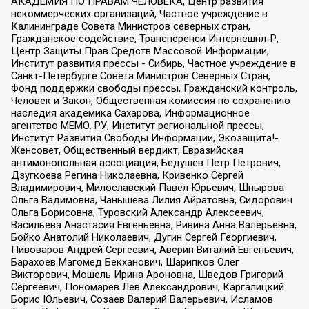
АКАДЕМИЯ ПО ПРАВАМ ЧЕЛОВЕКА, Центр развития
некоммерческих организаций, Частное учреждение в
Калининграде Совета Министров северных стран,
Гражданское содействие, Трансперенси Интернешнл-Р,
Центр Защиты Прав Средств Массовой Информации,
Институт развития прессы - Сибирь, Частное учреждение в
Санкт-Петербурге Совета Министров Северных Стран,
Фонд поддержки свободы прессы, Гражданский контроль,
Человек и Закон, Общественная комиссия по сохранению
наследия академика Сахарова, Информационное
агентство МЕМО. РУ, Институт региональной прессы,
Институт Развития Свободы Информации, Экозащита!-
Женсовет, Общественный вердикт, Евразийская
антимонопольная ассоциация, Бедушев Петр Петрович,
Дзугкоева Регина Николаевна, Кривенко Сергей
Владимирович, Милославский Павел Юрьевич, Шнырова
Ольга Вадимовна, Чанышева Лилия Айратовна, Сидорович
Ольга Борисовна, Туровский Александр Алексеевич,
Васильева Анастасия Евгеньевна, Ривина Анна Валерьевна,
Бойко Анатолий Николаевич, Дугин Сергей Георгиевич,
Пивоваров Андрей Сергеевич, Аверин Виталий Евгеньевич,
Барахоев Магомед Бекханович, Шарипков Олег
Викторович, Мошель Ирина Ароновна, Шведов Григорий
Сергеевич, Пономарев Лев Александрович, Каргалицкий
Борис Юльевич, Созаев Валерий Валерьевич, Исламов