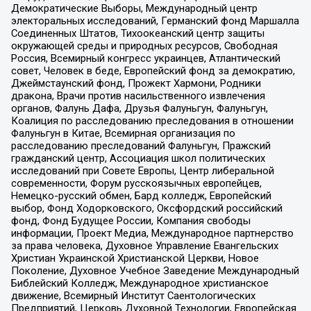
Демократические Выборы, Международный центр
электоральных исследований, Германский фонд Маршалла
Соединенных Штатов, Тихоокеанский центр защиты
окружающей среды и природных ресурсов, Свободная
Россия, Всемирный конгресс украинцев, Атлантический
совет, Человек в беде, Европейский фонд за демократию,
Джеймстаунский фонд, Прожект Хармони, Родники
дракона, Врачи против насильственного извлечения
органов, Фалунь Дафа, Друзья Фалуньгун, Фалуньгун,
Коалиция по расследованию преследования в отношении
Фалуньгун в Китае, Всемирная организация по
расследованию преследований Фалуньгун, Пражский
гражданский центр, Ассоциация школ политических
исследований при Совете Европы, Центр либеральной
современности, Форум русскоязычных европейцев,
Немецко-русский обмен, Бард колледж, Европейский
выбор, Фонд Ходорковского, Оксфордский российский
фонд, Фонд Будущее России, Компания свободы
информации, Проект Медиа, Международное партнерство
за права человека, Духовное Управление Евангельских
Христиан Украинской Христианской Церкви, Новое
Поколение, Духовное Учебное Заведение Международный
Библейский Колледж, Международное христианское
движение, Всемирный Институт Саентологических
Предприятий, Церковь Духовной Технологии, Европейская