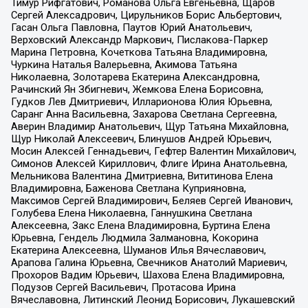
Тимур Рифгатович, Романова Ольга Евгеньевна, Щаров
Сергей Алексадрович, Цирульников Борис Альбертович,
Гасан Ольга Павловна, Паутов Юрий Анатольевич,
Верховский Александр Маркович, Пислакова-Паркер
Марина Петровна, Кочеткова Татьяна Владимировна,
Чуркина Наталья Валерьевна, Акимова Татьяна
Николаевна, Золотарева Екатерина Александровна,
Рачинский Ян Збигневич, Жемкова Елена Борисовна,
Гудков Лев Дмитриевич, Илларионова Юлия Юрьевна,
Саранг Анна Васильевна, Захарова Светлана Сергеевна,
Аверин Владимир Анатольевич, Щур Татьяна Михайловна,
Щур Николай Алексеевич, Блинушов Андрей Юрьевич,
Мосин Алексей Геннадьевич, Гефтер Валентин Михайлович,
Симонов Алексей Кириллович, Флиге Ирина Анатольевна,
Мельникова Валентина Дмитриевна, Вититинова Елена
Владимировна, Баженова Светлана Куприяновна,
Максимов Сергей Владимирович, Беляев Сергей Иванович,
Голубева Елена Николаевна, Ганнушкина Светлана
Алексеевна, Закс Елена Владимировна, Буртина Елена
Юрьевна, Гендель Людмила Залмановна, Кокорина
Екатерина Алексеевна, Шуманов Илья Вячеславович,
Арапова Галина Юрьевна, Свечников Анатолий Мариевич,
Прохоров Вадим Юрьевич, Шахова Елена Владимировна,
Подузов Сергей Васильевич, Протасова Ирина
Вячеславовна, Литинский Леонид Борисович, Лукашевский