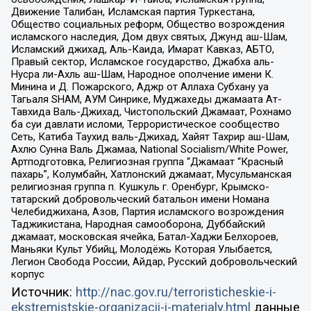
Движение Талибан, Исламская партия Туркестана,
Общество социальных реформ, Общество возрождения
исламского наследия, Дом двух святых, Джунд аш-Шам,
Исламский джихад, Аль-Каида, Имарат Кавказ, АБТО,
Правый сектор, Исламское государство, Джабха аль-
Нусра ли-Ахль аш-Шам, Народное ополчение имени К.
Минина и Д. Пожарского, Аджр от Аллаха Субхану уа
Тагьаля SHAM, АУМ Синрике, Муджахеды джамаата Ат-
Тавхида Валь-Джихад, Чистопольский Джамаат, Рохнамо
ба суи давлати исломи, Террористическое сообщество
Сеть, Катиба Таухид валь-Джихад, Хайят Тахрир аш-Шам,
Ахлю Сунна Валь Джамаа, National Socialism/White Power,
Артподготовка, Религиозная группа “Джамаат “Красный
пахарь”, Колумбайн, Хатлонский джамаат, Мусульманская
религиозная группа п. Кушкуль г. Оренбург, Крымско-
татарский добровольческий батальон имени Номана
Челебиджихана, Азов, Партия исламского возрождения
Таджикистана, Народная самооборона, Дуббайский
джамаат, московская ячейка, Батал-Хаджи Белхороев,
Маньяки Культ Убийц, Молодёжь Которая Улыбается,
Легион Свобода России, Айдар, Русский добровольческий
корпус
Источник:
http://nac.gov.ru/terroristicheskie-i-
ekstremistskie-organizacii-i-materialy.html
данные