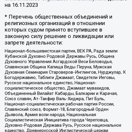
на
16.11.2023
* Перечень общественных объединений и
религиозных организаций в отношении
которых судом принято вступившее в
законную силу решение о ликвидации или
запрете деятельности:
Национал-большевистская партия, ВЕК РА, Рада земли
Кубанской Духовно Родовой Державы Русь, Община
Духовного Управления Асгардской Веси Беловодья,
Славянская Община Капища Веды Перуна, Мужская
Духовная Семинария Староверов-Инглингов, Нурджулар, К
Богодержавию, Таблиги Джамаат, Свидетели Иеговы,
Русское национальное единство, Национал-
социалистическое общество, Джамаат мувахидов,
Объединенный Вилайат Кабарды, Балкарии и Карачая,
Союз славян, Ат-Такфир Валь-Хиджра, Пит Буль,
Национал-социалистическая рабочая партия России,
Славянский союз, Формат-18, Благородный Орден
Дьявола, Армия воли народа, Национальная
Социалистическая Инициатива города Череповца,
Духовно-Родовая Держава Русь, Русское национальное
единство, Древнерусской Инглистической церкви