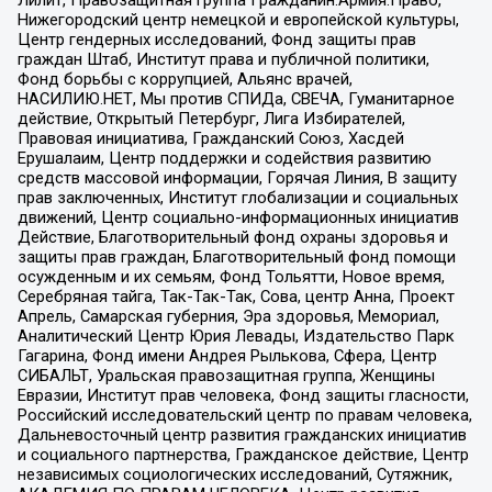
Нижегородский центр немецкой и европейской культуры,
Центр гендерных исследований, Фонд защиты прав
граждан Штаб, Институт права и публичной политики,
Фонд борьбы с коррупцией, Альянс врачей,
НАСИЛИЮ.НЕТ, Мы против СПИДа, СВЕЧА, Гуманитарное
действие, Открытый Петербург, Лига Избирателей,
Правовая инициатива, Гражданский Союз, Хасдей
Ерушалаим, Центр поддержки и содействия развитию
средств массовой информации, Горячая Линия, В защиту
прав заключенных, Институт глобализации и социальных
движений, Центр социально-информационных инициатив
Действие, Благотворительный фонд охраны здоровья и
защиты прав граждан, Благотворительный фонд помощи
осужденным и их семьям, Фонд Тольятти, Новое время,
Серебряная тайга, Так-Так-Так, Сова, центр Анна, Проект
Апрель, Самарская губерния, Эра здоровья, Мемориал,
Аналитический Центр Юрия Левады, Издательство Парк
Гагарина, Фонд имени Андрея Рылькова, Сфера, Центр
СИБАЛЬТ, Уральская правозащитная группа, Женщины
Евразии, Институт прав человека, Фонд защиты гласности,
Российский исследовательский центр по правам человека,
Дальневосточный центр развития гражданских инициатив
и социального партнерства, Гражданское действие, Центр
независимых социологических исследований, Сутяжник,