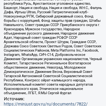
республика Русь, Арестантское уголовное единство,
Башкорт, Нация и свобода, Нация и свобода, W.H.С., Фалунь
Дафа, Иртыш Ultras, Русский Патриотический клуб-
Новокузнецк/РПК, Сибирский державный союз, Фонд
борьбы с коррупцией, Фонд защиты прав граждан, Штабы
Навального, Совет граждан СССР Прикубанского округа г.
Краснодара, Мужское государство, Народное
объединение русского движения, Народное движение
Адат, Народный совет граждан РСФСР СССР
Архангельской области, Проект Штурм, Граждане СССР,
Держава Союз Советских Светлых Родов, Совет Советских
Социалистических Районов, Meta Platforms Inc, Facebook,
Instagram, WhatsApp, СИЧ-С14, Добровольческое
Движение Организации украинских националистов, Черный
Комитет, Татарстанское Региональное Всетатарское
общественное движение, Невоград, Молодежное
Демократическое Движение Весна, Верховный Совет
Татарской Автономной Советской Социалистической
Республики, Конгресс ойрат-калмыцкого народа,
Исполнительный комитет совета народных депутатов
Красноярского края, Этническое национальное
объединение, ЛГБТ, Я.МЫ Сергей Фургал
Источник:
https://minjust.gov.ru/ru/documents/7822/