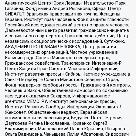
Аналитический Центр Юрия Левады, Издательство Парк
Гагарина, Фонд имени Андрея Рылькова, Сфера, Центр
СИБАЛЬТ, Уральская правозащитная группа, Женщины
Евразии, Институт прав человека, Фонд защиты гласности,
Российский исследовательский центр по правам человека,
Дальневосточный центр развития гражданских инициатив
и социального партнерства, Гражданское действие, Центр
независимых социологических исследований, Сутяжник,
АКАДЕМИЯ ПО ПРАВАМ ЧЕЛОВЕКА, Центр развития
некоммерческих организаций, Частное учреждение в
Калининграде Совета Министров северных стран,
Гражданское содействие, Трансперенси Интернешнл-Р,
Центр Защиты Прав Средств Массовой Информации,
Институт развития прессы - Сибирь, Частное учреждение в
Санкт-Петербурге Совета Министров Северных Стран,
Фонд поддержки свободы прессы, Гражданский контроль,
Человек и Закон, Общественная комиссия по сохранению
наследия академика Сахарова, Информационное
агентство МЕМО. РУ, Институт региональной прессы,
Институт Развития Свободы Информации, Экозащита!-
Женсовет, Общественный вердикт, Евразийская
антимонопольная ассоциация, Бедушев Петр Петрович,
Дзугкоева Регина Николаевна, Кривенко Сергей
Владимирович, Милославский Павел Юрьевич, Шнырова
Ольга Вадимовна, Чанышева Лилия Айратовна, Сидорович