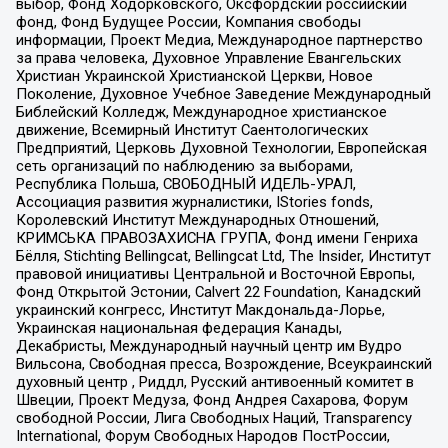
выбор, Фонд Ходорковского, Оксфордский российский
фонд, Фонд Будущее России, Компания свободы
информации, Проект Медиа, Международное партнерство
за права человека, Духовное Управление Евангельских
Христиан Украинской Христианской Церкви, Новое
Поколение, Духовное Учебное Заведение Международный
Библейский Колледж, Международное христианское
движение, Всемирный Институт Саентологических
Предприятий, Церковь Духовной Технологии, Европейская
сеть организаций по наблюдению за выборами,
Республика Польша, СВОБОДНЫЙ ИДЕЛЬ-УРАЛ,
Ассоциация развития журналистики, IStories fonds,
Королевский Институт Международных Отношений,
КРИМСЬКА ПРАВОЗАХИСНА ГРУПА, Фонд имени Генриха
Бёлля, Stichting Bellingcat, Bellingcat Ltd, The Insider, Институт
правовой инициативы Центральной и Восточной Европы,
Фонд Открытой Эстонии, Calvert 22 Foundation, Канадский
украинский конгресс, Институт Макдональда-Лорье,
Украинская национальная федерация Канады,
Декабристы, Международный научный центр им Вудро
Вильсона, Свободная пресса, Возрождение, Всеукраинский
духовный центр , Риддл, Русский антивоенный комитет в
Швеции, Проект Медуза, Фонд Андрея Сахарова, Форум
свободной России, Лига Свободных Наций, Transparеncy
International, Форум Свободных Народов ПостРоссии,