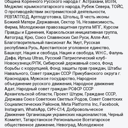
Община Коренного Русского народа г. Астрахани, ВОЛЯ,
Меджлис крымскотатарского народа, Рубеж Севера, ТОЙС,
О противодействии экстремистской деятельности,
РЕВТАТПОД, Артподготовка, Штольц, В честь иконы
Божией Матери Державная, Сектор 16, Независимость,
Фирма, Молодежная правозащитная группа МПГ, Курсом
Правды и Единения, Каракольская инициативная группа,
Автоград Крю, Союз Славянских Сил Руси, Алля-Аят,
Благотворительный пансионат Ак Умут, Русская
республика Русь, Арестантское уголовное единство,
Башкорт, Нация и свобода, Нация и свобода, W.H.С., Фалунь
Дафа, Иртыш Ultras, Русский Патриотический клуб-
Новокузнецк/РПК, Сибирский державный союз, Фонд
борьбы с коррупцией, Фонд защиты прав граждан, Штабы
Навального, Совет граждан СССР Прикубанского округа г.
Краснодара, Мужское государство, Народное
объединение русского движения, Народное движение
Адат, Народный совет граждан РСФСР СССР
Архангельской области, Проект Штурм, Граждане СССР,
Держава Союз Советских Светлых Родов, Совет Советских
Социалистических Районов, Meta Platforms Inc, Facebook,
Instagram, WhatsApp, СИЧ-С14, Добровольческое
Движение Организации украинских националистов, Черный
Комитет, Татарстанское Региональное Всетатарское
общественное движение, Невоград, Молодежное