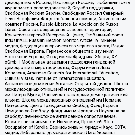
демократию в России, Настоящая Россия, Глобальная сеть
журналистов-расследователей, Служба поддержки,
Свободная Россия Берлин, Свободная Россия Северный
Рейн-Вестфалия, Фонд глобальной помощи, Антивоенный
комитет России, Russie-Libertes, La Asocicion de Rusos
Libres, Союз за возвращение Северных территорий,
Крымскотатарский Ресурсный Центр, Глобальный союз
IndustriALL, Russian Election Monitor, Article 19, Мнение
медиа, Федерация анархического черного креста, Радио
Свободная Европа, Германское общество изучения
Восточной Европы, Фонд имени Фридриха Эберта, XZ
gGmbH, Мобильная академия поддержки гендерной
демократии и миротворчества, Форум имени Льва
Копелева, American Councils for International Education,
Cultural Vistas, Institute of International Education,
Антивоенное движение Антальи, Открытый диалог, Школа
международных отношений и государственной политики
им Питера Мунка, Российско-канадский демократический
альянс, Школа международных отношений им Нормана
Патерсона, Центр Гражданских Свобод, Фонд Бориса
Немцова за Свободу, Фонд имени Фридриха Науманна за
свободу, Феминистское антивоенное сопротивление,
Комитет независимости Ингушетии, Прометей, Stop
Occupation of Karelia, Вернись живым, Фридом Хаус, СОТА
медиа, Либерально-демократическая Лига Украины