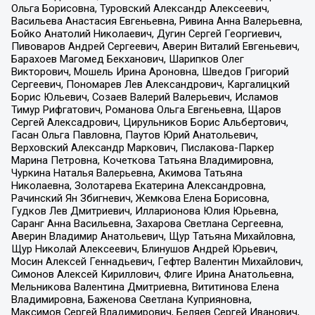
Ольга Борисовна, Туровский Александр Алексеевич,
Васильева Анастасия Евгеньевна, Ривина Анна Валерьевна,
Бойко Анатолий Николаевич, Дугин Сергей Георгиевич,
Пивоваров Андрей Сергеевич, Аверин Виталий Евгеньевич,
Барахоев Магомед Бекханович, Шарипков Олег
Викторович, Мошель Ирина Ароновна, Шведов Григорий
Сергеевич, Пономарев Лев Александрович, Каргалицкий
Борис Юльевич, Созаев Валерий Валерьевич, Исламов
Тимур Рифгатович, Романова Ольга Евгеньевна, Щаров
Сергей Алексадрович, Цирульников Борис Альбертович,
Гасан Ольга Павловна, Паутов Юрий Анатольевич,
Верховский Александр Маркович, Пислакова-Паркер
Марина Петровна, Кочеткова Татьяна Владимировна,
Чуркина Наталья Валерьевна, Акимова Татьяна
Николаевна, Золотарева Екатерина Александровна,
Рачинский Ян Збигневич, Жемкова Елена Борисовна,
Гудков Лев Дмитриевич, Илларионова Юлия Юрьевна,
Саранг Анна Васильевна, Захарова Светлана Сергеевна,
Аверин Владимир Анатольевич, Щур Татьяна Михайловна,
Щур Николай Алексеевич, Блинушов Андрей Юрьевич,
Мосин Алексей Геннадьевич, Гефтер Валентин Михайлович,
Симонов Алексей Кириллович, Флиге Ирина Анатольевна,
Мельникова Валентина Дмитриевна, Вититинова Елена
Владимировна, Баженова Светлана Куприяновна,
Максимов Сергей Владимирович, Беляев Сергей Иванович,