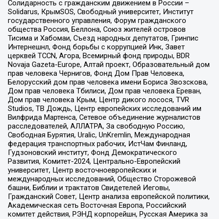
Солидарность с гражданским движением в России –
Solidarus, КрымSOS, Свободный университет, Институт
государственного управления, Форум гражданского
общества Россия, Беллона, Союз жителей островов
Тисима и Хабомаи, Съезд народных депутатов, Гринпис
Интернешнл, Фонд борьбы с коррупцией Инк, Завет
церквей TCCN, Агора, Всемирный фонд природы, BDR
Novaja Gazeta-Europe, Алтай проект, Образовательный дом
прав человека Чернигов, Фонд Дом Прав Человека,
Белорусский дом прав человека имени Бориса Звозскова,
Дом прав человека Тбилиси, Дом прав человека Ереван,
Дом прав человека Крым, Центр дикого лосося, TVR
Studios, ТВ Дождь, Центр европейских исследований им
Вилфрида Мартенса, Сетевое объединение журналистов
расследователей, АЛЛАТРА, За свободную Россию,
Свободная Бурятия, Uralic, UnKremlin, Международная
федерация транспортных рабочих, ИстЧам Финланд,
Гудзоновский институт, Фонд Демократического
Развития, Комитет-2024, Центрально-Европейский
университет, Центр восточноевропейских и
международных исследований, Общество Сторожевой
башни, Библии и трактатов Свидетелей Иеговы,
Гражданский Совет, Центр анализа европейской политики,
Академическая сеть Восточная Европа, Российский
комитет действия, РЭНД корпорейшн, Русская Америка за