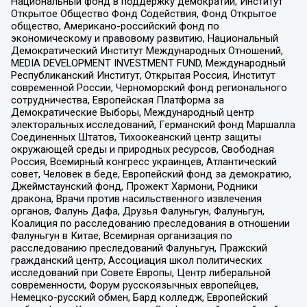
Национальный фонд в поддержку демократии, Институт
Открытое Общество Фонд Содействия, Фонд Открытое
общество, Американо-российский фонд по
экономическому и правовому развитию, Национальный
Демократический Институт Международных Отношений,
MEDIA DEVELOPMENT INVESTMENT FUND, Международный
Республиканский Институт, Открытая Россия, Институт
современной России, Черноморский фонд регионального
сотрудничества, Европейская Платформа за
Демократические Выборы, Международный центр
электоральных исследований, Германский фонд Маршалла
Соединенных Штатов, Тихоокеанский центр защиты
окружающей среды и природных ресурсов, Свободная
Россия, Всемирный конгресс украинцев, Атлантический
совет, Человек в беде, Европейский фонд за демократию,
Джеймстаунский фонд, Прожект Хармони, Родники
дракона, Врачи против насильственного извлечения
органов, Фалунь Дафа, Друзья Фалуньгун, Фалуньгун,
Коалиция по расследованию преследования в отношении
Фалуньгун в Китае, Всемирная организация по
расследованию преследований Фалуньгун, Пражский
гражданский центр, Ассоциация школ политических
исследований при Совете Европы, Центр либеральной
современности, Форум русскоязычных европейцев,
Немецко-русский обмен, Бард колледж, Европейский