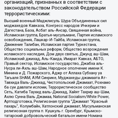
организаций, признанных в соответствии с
законодательством Российской Федерации
террористическими:
Высший военный Маджлисуль Шура Объединенных сил
моджахедов Кавказа, Конгресс народов Ичкерии и
Дагестана, База, Асбат аль-Ансар, Священная война,
Исламская группа, Братья-мусульмане, Партия исламского
освобождения, Лашкар-И-Тайба, Исламская группа,
Движение Талибан, Исламская партия Туркестана,
Общество социальных реформ, Общество возрождения
исламского наследия, Дом двух святых, Джунд аш-Шам,
Исламский джихад, Аль-Каида, Имарат Кавказ, АБТО,
Правый сектор, Исламское государство, Джабха аль-
Нусра ли-Ахль аш-Шам, Народное ополчение имени К.
Минина и Д. Пожарского, Аджр от Аллаха Субхану уа
Тагьаля SHAM, АУМ Синрике, Муджахеды джамаата Ат-
Тавхида Валь-Джихад, Чистопольский Джамаат, Рохнамо
ба суи давлати исломи, Террористическое сообщество
Сеть, Катиба Таухид валь-Джихад, Хайят Тахрир аш-Шам,
Ахлю Сунна Валь Джамаа, National Socialism/White Power,
Артподготовка, Религиозная группа “Джамаат “Красный
пахарь”, Колумбайн, Хатлонский джамаат, Мусульманская
религиозная группа п. Кушкуль г. Оренбург, Крымско-
татарский добровольческий батальон имени Номана