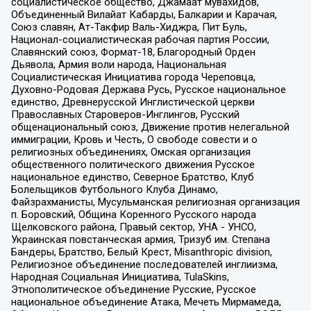
социалистическое общество, Джамаат мувахидов,
Объединенный Вилайат Кабарды, Балкарии и Карачая,
Союз славян, Ат-Такфир Валь-Хиджра, Пит Буль,
Национал-социалистическая рабочая партия России,
Славянский союз, Формат-18, Благородный Орден
Дьявола, Армия воли народа, Национальная
Социалистическая Инициатива города Череповца,
Духовно-Родовая Держава Русь, Русское национальное
единство, Древнерусской Инглистической церкви
Православных Староверов-Инглингов, Русский
общенациональный союз, Движение против нелегальной
иммиграции, Кровь и Честь, О свободе совести и о
религиозных объединениях, Омская организация
общественного политического движения Русское
национальное единство, Северное Братство, Клуб
Болельщиков Футбольного Клуба Динамо,
Файзрахманисты, Мусульманская религиозная организация
п. Боровский, Община Коренного Русского народа
Щелковского района, Правый сектор, УНА - УНСО,
Украинская повстанческая армия, Тризуб им. Степана
Бандеры, Братство, Белый Крест, Misanthropic division,
Религиозное объединение последователей инглиизма,
Народная Социальная Инициатива, TulaSkins,
Этнополитическое объединение Русские, Русское
национальное объединение Атака, Мечеть Мирмамеда,