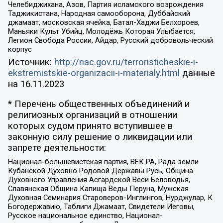
Челебиджихана, Азов, Партия исламского возрождения
Таджикистана, Народная самооборона, Дуббайский
джамаат, московская ячейка, Батал-Хаджи Белхороев,
Маньяки Культ Убийц, Молодёжь Которая Улыбается,
Легион Свобода России, Айдар, Русский добровольческий
корпус
Источник:
http://nac.gov.ru/terroristicheskie-i-
ekstremistskie-organizacii-i-materialy.html
данные
на
16.11.2023
* Перечень общественных объединений и
религиозных организаций в отношении
которых судом принято вступившее в
законную силу решение о ликвидации или
запрете деятельности:
Национал-большевистская партия, ВЕК РА, Рада земли
Кубанской Духовно Родовой Державы Русь, Община
Духовного Управления Асгардской Веси Беловодья,
Славянская Община Капища Веды Перуна, Мужская
Духовная Семинария Староверов-Инглингов, Нурджулар, К
Богодержавию, Таблиги Джамаат, Свидетели Иеговы,
Русское национальное единство, Национал-