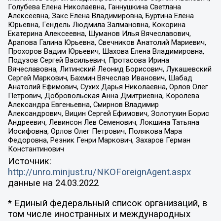
Голубева Елена Николаевна, Ганнушкина Светлана
Алексеевна, Закс Елена Владимировна, Буртина Елена
Юрьевна, Гендель Людмила Залмановна, Кокорина
Екатерина Алексеевна, Шуманов Илья Вячеславович,
Арапова Галина Юрьевна, Свечников Анатолий Мариевич,
Прохоров Вадим Юрьевич, Шахова Елена Владимировна,
Подузов Сергей Васильевич, Протасова Ирина
Вячеславовна, Литинский Леонид Борисович, Лукашевский
Сергей Маркович, Бахмин Вячеслав Иванович, Шабад
Анатолий Ефимович, Сухих Дарья Николаевна, Орлов Олег
Петрович, Добровольская Анна Дмитриевна, Королева
Александра Евгеньевна, Смирнов Владимир
Александрович, Вицин Сергей Ефимович, Золотухин Борис
Андреевич, Левинсон Лев Семенович, Локшина Татьяна
Иосифовна, Орлов Олег Петрович, Полякова Мара
Федоровна, Резник Генри Маркович, Захаров Герман
Константинович
Источник:
http://unro.minjust.ru/NKOForeignAgent.aspx
данные на
24.03.2022
* Единый федеральный список организаций, в
том числе иностранных и международных