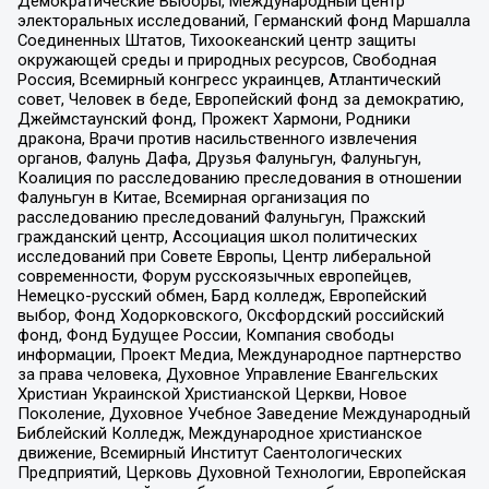
Демократические Выборы, Международный центр
электоральных исследований, Германский фонд Маршалла
Соединенных Штатов, Тихоокеанский центр защиты
окружающей среды и природных ресурсов, Свободная
Россия, Всемирный конгресс украинцев, Атлантический
совет, Человек в беде, Европейский фонд за демократию,
Джеймстаунский фонд, Прожект Хармони, Родники
дракона, Врачи против насильственного извлечения
органов, Фалунь Дафа, Друзья Фалуньгун, Фалуньгун,
Коалиция по расследованию преследования в отношении
Фалуньгун в Китае, Всемирная организация по
расследованию преследований Фалуньгун, Пражский
гражданский центр, Ассоциация школ политических
исследований при Совете Европы, Центр либеральной
современности, Форум русскоязычных европейцев,
Немецко-русский обмен, Бард колледж, Европейский
выбор, Фонд Ходорковского, Оксфордский российский
фонд, Фонд Будущее России, Компания свободы
информации, Проект Медиа, Международное партнерство
за права человека, Духовное Управление Евангельских
Христиан Украинской Христианской Церкви, Новое
Поколение, Духовное Учебное Заведение Международный
Библейский Колледж, Международное христианское
движение, Всемирный Институт Саентологических
Предприятий, Церковь Духовной Технологии, Европейская