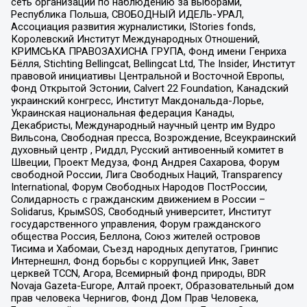
сеть организаций по наблюдению за выборами,
Республика Польша, СВОБОДНЫЙ ИДЕЛЬ-УРАЛ,
Ассоциация развития журналистики, IStories fonds,
Королевский Институт Международных Отношений,
КРИМСЬКА ПРАВОЗАХИСНА ГРУПА, Фонд имени Генриха
Бёлля, Stichting Bellingcat, Bellingcat Ltd, The Insider, Институт
правовой инициативы Центральной и Восточной Европы,
Фонд Открытой Эстонии, Calvert 22 Foundation, Канадский
украинский конгресс, Институт Макдональда-Лорье,
Украинская национальная федерация Канады,
Декабристы, Международный научный центр им Вудро
Вильсона, Свободная пресса, Возрождение, Всеукраинский
духовный центр , Риддл, Русский антивоенный комитет в
Швеции, Проект Медуза, Фонд Андрея Сахарова, Форум
свободной России, Лига Свободных Наций, Transparеncy
International, Форум Свободных Народов ПостРоссии,
Солидарность с гражданским движением в России –
Solidarus, КрымSOS, Свободный университет, Институт
государственного управления, Форум гражданского
общества Россия, Беллона, Союз жителей островов
Тисима и Хабомаи, Съезд народных депутатов, Гринпис
Интернешнл, Фонд борьбы с коррупцией Инк, Завет
церквей TCCN, Агора, Всемирный фонд природы, BDR
Novaja Gazeta-Europe, Алтай проект, Образовательный дом
прав человека Чернигов, Фонд Дом Прав Человека,