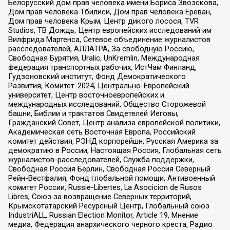
Белорусский дом прав человека имени Бориса Звозскова,
Дом прав человека Тбилиси, Дом прав человека Ереван,
Дом прав человека Крым, Центр дикого лосося, TVR
Studios, ТВ Дождь, Центр европейских исследований им
Вилфрида Мартенса, Сетевое объединение журналистов
расследователей, АЛЛАТРА, За свободную Россию,
Свободная Бурятия, Uralic, UnKremlin, Международная
федерация транспортных рабочих, ИстЧам Финланд,
Гудзоновский институт, Фонд Демократического
Развития, Комитет-2024, Центрально-Европейский
университет, Центр восточноевропейских и
международных исследований, Общество Сторожевой
башни, Библии и трактатов Свидетелей Иеговы,
Гражданский Совет, Центр анализа европейской политики,
Академическая сеть Восточная Европа, Российский
комитет действия, РЭНД корпорейшн, Русская Америка за
демократию в России, Настоящая Россия, Глобальная сеть
журналистов-расследователей, Служба поддержки,
Свободная Россия Берлин, Свободная Россия Северный
Рейн-Вестфалия, Фонд глобальной помощи, Антивоенный
комитет России, Russie-Libertes, La Asocicion de Rusos
Libres, Союз за возвращение Северных территорий,
Крымскотатарский Ресурсный Центр, Глобальный союз
IndustriALL, Russian Election Monitor, Article 19, Мнение
медиа, Федерация анархического черного креста, Радио