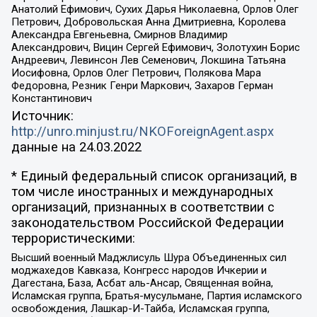
Анатолий Ефимович, Сухих Дарья Николаевна, Орлов Олег
Петрович, Добровольская Анна Дмитриевна, Королева
Александра Евгеньевна, Смирнов Владимир
Александрович, Вицин Сергей Ефимович, Золотухин Борис
Андреевич, Левинсон Лев Семенович, Локшина Татьяна
Иосифовна, Орлов Олег Петрович, Полякова Мара
Федоровна, Резник Генри Маркович, Захаров Герман
Константинович
Источник:
http://unro.minjust.ru/NKOForeignAgent.aspx
данные на
24.03.2022
* Единый федеральный список организаций, в
том числе иностранных и международных
организаций, признанных в соответствии с
законодательством Российской Федерации
террористическими:
Высший военный Маджлисуль Шура Объединенных сил
моджахедов Кавказа, Конгресс народов Ичкерии и
Дагестана, База, Асбат аль-Ансар, Священная война,
Исламская группа, Братья-мусульмане, Партия исламского
освобождения, Лашкар-И-Тайба, Исламская группа,