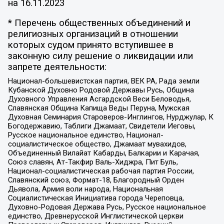
на
16.11.2023
* Перечень общественных объединений и
религиозных организаций в отношении
которых судом принято вступившее в
законную силу решение о ликвидации или
запрете деятельности:
Национал-большевистская партия, ВЕК РА, Рада земли
Кубанской Духовно Родовой Державы Русь, Община
Духовного Управления Асгардской Веси Беловодья,
Славянская Община Капища Веды Перуна, Мужская
Духовная Семинария Староверов-Инглингов, Нурджулар, К
Богодержавию, Таблиги Джамаат, Свидетели Иеговы,
Русское национальное единство, Национал-
социалистическое общество, Джамаат мувахидов,
Объединенный Вилайат Кабарды, Балкарии и Карачая,
Союз славян, Ат-Такфир Валь-Хиджра, Пит Буль,
Национал-социалистическая рабочая партия России,
Славянский союз, Формат-18, Благородный Орден
Дьявола, Армия воли народа, Национальная
Социалистическая Инициатива города Череповца,
Духовно-Родовая Держава Русь, Русское национальное
единство, Древнерусской Инглистической церкви