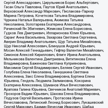
Сергей Алексадрович, Цирульников Борис Альбертович,
Гасан Ольга Павловна, Паутов Юрий Анатольевич,
Верховский Александр Маркович, Пислакова-Паркер
Марина Петровна, Кочеткова Татьяна Владимировна,
Чуркина Наталья Валерьевна, Акимова Татьяна
Николаевна, Золотарева Екатерина Александровна,
Рачинский Ян Збигневич, Жемкова Елена Борисовна,
Гудков Лев Дмитриевич, Илларионова Юлия Юрьевна,
Саранг Анна Васильевна, Захарова Светлана Сергеевна,
Аверин Владимир Анатольевич, Щур Татьяна Михайловна,
Щур Николай Алексеевич, Блинушов Андрей Юрьевич,
Мосин Алексей Геннадьевич, Гефтер Валентин Михайлович,
Симонов Алексей Кириллович, Флиге Ирина Анатольевна,
Мельникова Валентина Дмитриевна, Вититинова Елена
Владимировна, Баженова Светлана Куприяновна,
Максимов Сергей Владимирович, Беляев Сергей Иванович,
Голубева Елена Николаевна, Ганнушкина Светлана
Алексеевна, Закс Елена Владимировна, Буртина Елена
Юрьевна, Гендель Людмила Залмановна, Кокорина
Екатерина Алексеевна, Шуманов Илья Вячеславович,
Арапова Галина Юрьевна, Свечников Анатолий Мариевич,
Прохоров Вадим Юрьевич, Шахова Елена Владимировна,
Подузов Сергей Васильевич, Протасова Ирина
Вячеславовна, Литинский Леонид Борисович, Лукашевский
Сергей Маркович, Бахмин Вячеслав Иванович, Шабад