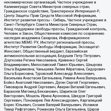
некоммерческих организаций, Частное учреждение в
Калининграде Совета Министров северных стран,
Гражданское содействие, Трансперенси Интернешнл-Р,
Центр Защиты Прав Средств Массовой Информации,
Институт развития прессы - Сибирь, Частное учреждение в
Санкт-Петербурге Совета Министров Северных Стран,
Фонд поддержки свободы прессы, Гражданский контроль,
Человек и Закон, Общественная комиссия по сохранению
наследия академика Сахарова, Информационное
агентство МЕМО. РУ, Институт региональной прессы,
Институт Развития Свободы Информации, Экозащита!-
Женсовет, Общественный вердикт, Евразийская
антимонопольная ассоциация, Бедушев Петр Петрович,
Дзугкоева Регина Николаевна, Кривенко Сергей
Владимирович, Милославский Павел Юрьевич, Шнырова
Ольга Вадимовна, Чанышева Лилия Айратовна, Сидорович
Ольга Борисовна, Туровский Александр Алексеевич,
Васильева Анастасия Евгеньевна, Ривина Анна Валерьевна,
Бойко Анатолий Николаевич, Дугин Сергей Георгиевич,
Пивоваров Андрей Сергеевич, Аверин Виталий Евгеньевич,
Барахоев Магомед Бекханович, Шарипков Олег
Викторович, Мошель Ирина Ароновна, Шведов Григорий
Сергеевич, Пономарев Лев Александрович, Каргалицкий
Борис Юльевич, Созаев Валерий Валерьевич, Исламов
Тимур Рифгатович, Романова Ольга Евгеньевна, Щаров