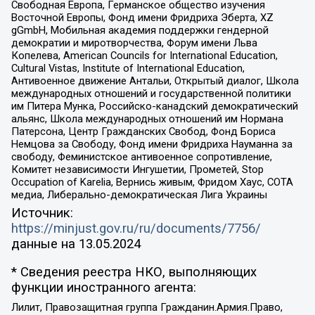
Свободная Европа, Германское общество изучения
Восточной Европы, Фонд имени Фридриха Эберта, XZ
gGmbH, Мобильная академия поддержки гендерной
демократии и миротворчества, Форум имени Льва
Копелева, American Councils for International Education,
Cultural Vistas, Institute of International Education,
Антивоенное движение Антальи, Открытый диалог, Школа
международных отношений и государственной политики
им Питера Мунка, Российско-канадский демократический
альянс, Школа международных отношений им Нормана
Патерсона, Центр Гражданских Свобод, Фонд Бориса
Немцова за Свободу, Фонд имени Фридриха Науманна за
свободу, Феминистское антивоенное сопротивление,
Комитет независимости Ингушетии, Прометей, Stop
Occupation of Karelia, Вернись живым, Фридом Хаус, СОТА
медиа, Либерально-демократическая Лига Украины
Источник:
https://minjust.gov.ru/ru/documents/7756/
данные на
13.05.2024
* Сведения реестра НКО, выполняющих
функции иностранного агента:
Лилит, Правозащитная группа Гражданин.Армия.Право,