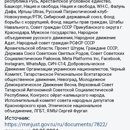
республика Русь, Арестантское уголовное единство,
Башкорт, Нация и свобода, Нация и свобода, W.H.С., Фалунь
Дафа, Иртыш Ultras, Русский Патриотический клуб-
Новокузнецк/РПК, Сибирский державный союз, Фонд
борьбы с коррупцией, Фонд защиты прав граждан, Штабы
Навального, Совет граждан СССР Прикубанского округа г.
Краснодара, Мужское государство, Народное
объединение русского движения, Народное движение
Адат, Народный совет граждан РСФСР СССР
Архангельской области, Проект Штурм, Граждане СССР,
Держава Союз Советских Светлых Родов, Совет Советских
Социалистических Районов, Meta Platforms Inc, Facebook,
Instagram, WhatsApp, СИЧ-С14, Добровольческое
Движение Организации украинских националистов, Черный
Комитет, Татарстанское Региональное Всетатарское
общественное движение, Невоград, Молодежное
Демократическое Движение Весна, Верховный Совет
Татарской Автономной Советской Социалистической
Республики, Конгресс ойрат-калмыцкого народа,
Исполнительный комитет совета народных депутатов
Красноярского края, Этническое национальное
объединение, ЛГБТ, Я.МЫ Сергей Фургал
Источник:
https://minjust.gov.ru/ru/documents/7822/