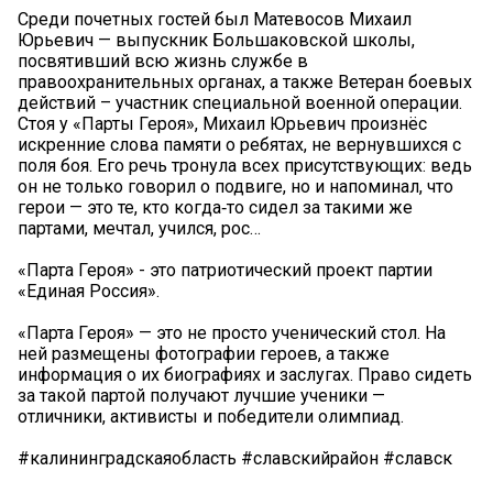
Среди почетных гостей был Матевосов Михаил
Юрьевич — выпускник Большаковской школы,
посвятивший всю жизнь службе в
правоохранительных органах, а также Ветеран боевых
действий – участник специальной военной операции.
Стоя у «Парты Героя», Михаил Юрьевич произнёс
искренние слова памяти о ребятах, не вернувшихся с
поля боя. Его речь тронула всех присутствующих: ведь
он не только говорил о подвиге, но и напоминал, что
герои — это те, кто когда‑то сидел за такими же
партами, мечтал, учился, рос…
«Парта Героя» - это патриотический проект партии
«Единая Россия».
«Парта Героя» — это не просто ученический стол. На
ней размещены фотографии героев, а также
информация о их биографиях и заслугах. Право сидеть
за такой партой получают лучшие ученики —
отличники, активисты и победители олимпиад.
#калининградскаяобласть #славскийрайон #славск