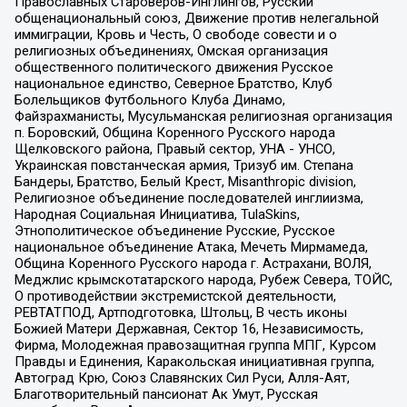
Православных Староверов-Инглингов, Русский
общенациональный союз, Движение против нелегальной
иммиграции, Кровь и Честь, О свободе совести и о
религиозных объединениях, Омская организация
общественного политического движения Русское
национальное единство, Северное Братство, Клуб
Болельщиков Футбольного Клуба Динамо,
Файзрахманисты, Мусульманская религиозная организация
п. Боровский, Община Коренного Русского народа
Щелковского района, Правый сектор, УНА - УНСО,
Украинская повстанческая армия, Тризуб им. Степана
Бандеры, Братство, Белый Крест, Misanthropic division,
Религиозное объединение последователей инглиизма,
Народная Социальная Инициатива, TulaSkins,
Этнополитическое объединение Русские, Русское
национальное объединение Атака, Мечеть Мирмамеда,
Община Коренного Русского народа г. Астрахани, ВОЛЯ,
Меджлис крымскотатарского народа, Рубеж Севера, ТОЙС,
О противодействии экстремистской деятельности,
РЕВТАТПОД, Артподготовка, Штольц, В честь иконы
Божией Матери Державная, Сектор 16, Независимость,
Фирма, Молодежная правозащитная группа МПГ, Курсом
Правды и Единения, Каракольская инициативная группа,
Автоград Крю, Союз Славянских Сил Руси, Алля-Аят,
Благотворительный пансионат Ак Умут, Русская