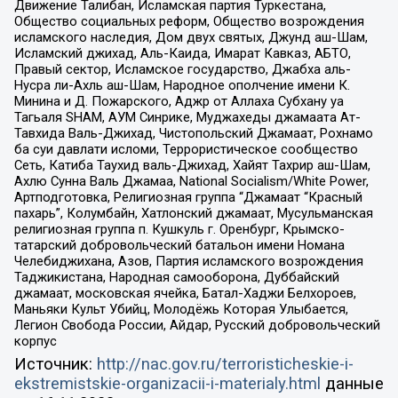
Движение Талибан, Исламская партия Туркестана,
Общество социальных реформ, Общество возрождения
исламского наследия, Дом двух святых, Джунд аш-Шам,
Исламский джихад, Аль-Каида, Имарат Кавказ, АБТО,
Правый сектор, Исламское государство, Джабха аль-
Нусра ли-Ахль аш-Шам, Народное ополчение имени К.
Минина и Д. Пожарского, Аджр от Аллаха Субхану уа
Тагьаля SHAM, АУМ Синрике, Муджахеды джамаата Ат-
Тавхида Валь-Джихад, Чистопольский Джамаат, Рохнамо
ба суи давлати исломи, Террористическое сообщество
Сеть, Катиба Таухид валь-Джихад, Хайят Тахрир аш-Шам,
Ахлю Сунна Валь Джамаа, National Socialism/White Power,
Артподготовка, Религиозная группа “Джамаат “Красный
пахарь”, Колумбайн, Хатлонский джамаат, Мусульманская
религиозная группа п. Кушкуль г. Оренбург, Крымско-
татарский добровольческий батальон имени Номана
Челебиджихана, Азов, Партия исламского возрождения
Таджикистана, Народная самооборона, Дуббайский
джамаат, московская ячейка, Батал-Хаджи Белхороев,
Маньяки Культ Убийц, Молодёжь Которая Улыбается,
Легион Свобода России, Айдар, Русский добровольческий
корпус
Источник:
http://nac.gov.ru/terroristicheskie-i-
ekstremistskie-organizacii-i-materialy.html
данные