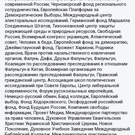
современной России, Черноморский фонд регионального
сотрудничества, Европейская Платформа за
Демократические Выборы, Международный центр
электоральных исследований, Германский фонд Маршалла
Соединенных Штатов, Тихоокеанский центр защиты
окружающей среды и природных ресурсов, Свободная
Россия, Всемирный конгресс украинцев, Атлантический
совет, Человек в беде, Европейский фонд за демократию,
Джеймстаунский фонд, Прожект Хармони, Родники
дракона, Врачи против насильственного извлечения
органов, Фалунь Дафа, Друзья Фалуньгун, Фалуньгун,
Коалиция по расследованию преследования в отношении
Фалуньгун в Китае, Всемирная организация по
расследованию преследований Фалуньгун, Пражский
гражданский центр, Ассоциация школ политических
исследований при Совете Европы, Центр либеральной
современности, Форум русскоязычных европейцев,
Немецко-русский обмен, Бард колледж, Европейский
выбор, Фонд Ходорковского, Оксфордский российский
фонд, Фонд Будущее России, Компания свободы
информации, Проект Медиа, Международное партнерство
за права человека, Духовное Управление Евангельских
Христиан Украинской Христианской Церкви, Новое
Поколение, Духовное Учебное Заведение Международный
Библейский Колледж, Международное христианское