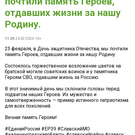
почтили память Героев,
отдавших жизни за нашу
Родину.
11:35
24.02.2026 16+
️23 февраля, в День защитника Отечества, мы почтили
память Героев, отдавших жизни за нашу Родину.
Состоялось торжественное возложение цветов на
братской могиле советских воинов и у памятника
Героям СВО, отдавшим жизнь за Россию.
В этот значимый день мы склонили головы перед
подвигом наших Героев. Их мужество и
самоотверженность — пример истинного патриотизма
для всех поколений.
Вечная память Героям!
#ЕдинаяРоссия #ЕР39 #СлавскийМО
#калининградскаяобласть #славскийрайон #славск