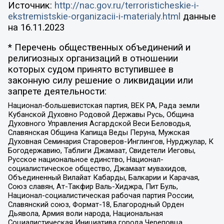
Источник:
http://nac.gov.ru/terroristicheskie-i-
ekstremistskie-organizacii-i-materialy.html
данные
на
16.11.2023
* Перечень общественных объединений и
религиозных организаций в отношении
которых судом принято вступившее в
законную силу решение о ликвидации или
запрете деятельности:
Национал-большевистская партия, ВЕК РА, Рада земли
Кубанской Духовно Родовой Державы Русь, Община
Духовного Управления Асгардской Веси Беловодья,
Славянская Община Капища Веды Перуна, Мужская
Духовная Семинария Староверов-Инглингов, Нурджулар, К
Богодержавию, Таблиги Джамаат, Свидетели Иеговы,
Русское национальное единство, Национал-
социалистическое общество, Джамаат мувахидов,
Объединенный Вилайат Кабарды, Балкарии и Карачая,
Союз славян, Ат-Такфир Валь-Хиджра, Пит Буль,
Национал-социалистическая рабочая партия России,
Славянский союз, Формат-18, Благородный Орден
Дьявола, Армия воли народа, Национальная
Социалистическая Инициатива города Череповца,