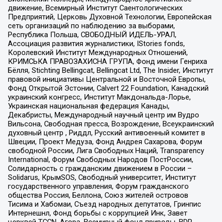
движение, Всемирный Институт Саентологических
Предприятий, Церковь Духовной Технологии, Европейская
сеть организаций по наблюдению за выборами,
Республика Польша, СВОБОДНЫЙ ИДЕЛЬ-УРАЛ,
Ассоциация развития журналистики, IStories fonds,
Королевский Институт Международных Отношений,
КРИМСЬКА ПРАВОЗАХИСНА ГРУПА, Фонд имени Генриха
Бёлля, Stichting Bellingcat, Bellingcat Ltd, The Insider, Институт
правовой инициативы Центральной и Восточной Европы,
Фонд Открытой Эстонии, Calvert 22 Foundation, Канадский
украинский конгресс, Институт Макдональда-Лорье,
Украинская национальная федерация Канады,
Декабристы, Международный научный центр им Вудро
Вильсона, Свободная пресса, Возрождение, Всеукраинский
духовный центр , Риддл, Русский антивоенный комитет в
Швеции, Проект Медуза, Фонд Андрея Сахарова, Форум
свободной России, Лига Свободных Наций, Transparеncy
International, Форум Свободных Народов ПостРоссии,
Солидарность с гражданским движением в России –
Solidarus, КрымSOS, Свободный университет, Институт
государственного управления, Форум гражданского
общества Россия, Беллона, Союз жителей островов
Тисима и Хабомаи, Съезд народных депутатов, Гринпис
Интернешнл, Фонд борьбы с коррупцией Инк, Завет