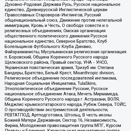
Духовно-Родовая Держава Русь, Русское национальное
единство, Древнерусской Инглистической церкви
Православных Староверов-Инглингов, Русский
общенациональный союз, Движение против нелегальной
иммиграции, Кровь и Честь, О свободе совести и о
религиозных объединениях, Омская организация
общественного политического движения Русское
национальное единство, Северное Братство, Клуб
Болельщиков Футбольного Клуба Динамо,
Файзрахманисты, Мусульманская религиозная организация
п. Боровский, Община Коренного Русского народа
Щелковского района, Правый сектор, УНА - УНСО,
Украинская повстанческая армия, Тризуб им. Степана
Бандеры, Братство, Белый Крест, Misanthropic division,
Религиозное объединение последователей инглиизма,
Народная Социальная Инициатива, TulaSkins,
Этнополитическое объединение Русские, Русское
национальное объединение Атака, Мечеть Мирмамеда,
Община Коренного Русского народа г. Астрахани, ВОЛЯ,
Меджлис крымскотатарского народа, Рубеж Севера, ТОЙС,
О противодействии экстремистской деятельности,
РЕВТАТПОД, Артподготовка, Штольц, В честь иконы
Божией Матери Державная, Сектор 16, Независимость,
Фирма, Молодежная правозащитная группа МПГ, Курсом
Правды и Единения, Каракольская инициативная группа,