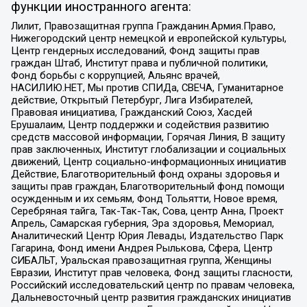
функции иностранного агента:
Лилит, Правозащитная группа Гражданин.Армия.Право,
Нижегородский центр немецкой и европейской культуры,
Центр гендерных исследований, Фонд защиты прав
граждан Штаб, Институт права и публичной политики,
Фонд борьбы с коррупцией, Альянс врачей,
НАСИЛИЮ.НЕТ, Мы против СПИДа, СВЕЧА, Гуманитарное
действие, Открытый Петербург, Лига Избирателей,
Правовая инициатива, Гражданский Союз, Хасдей
Ерушалаим, Центр поддержки и содействия развитию
средств массовой информации, Горячая Линия, В защиту
прав заключенных, Институт глобализации и социальных
движений, Центр социально-информационных инициатив
Действие, Благотворительный фонд охраны здоровья и
защиты прав граждан, Благотворительный фонд помощи
осужденным и их семьям, Фонд Тольятти, Новое время,
Серебряная тайга, Так-Так-Так, Сова, центр Анна, Проект
Апрель, Самарская губерния, Эра здоровья, Мемориал,
Аналитический Центр Юрия Левады, Издательство Парк
Гагарина, Фонд имени Андрея Рылькова, Сфера, Центр
СИБАЛЬТ, Уральская правозащитная группа, Женщины
Евразии, Институт прав человека, Фонд защиты гласности,
Российский исследовательский центр по правам человека,
Дальневосточный центр развития гражданских инициатив