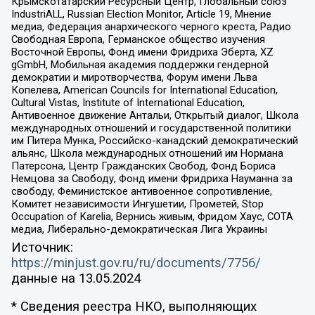
Крымскотатарский Ресурсный Центр, Глобальный союз
IndustriALL, Russian Election Monitor, Article 19, Мнение
медиа, Федерация анархического черного креста, Радио
Свободная Европа, Германское общество изучения
Восточной Европы, Фонд имени Фридриха Эберта, XZ
gGmbH, Мобильная академия поддержки гендерной
демократии и миротворчества, Форум имени Льва
Копелева, American Councils for International Education,
Cultural Vistas, Institute of International Education,
Антивоенное движение Антальи, Открытый диалог, Школа
международных отношений и государственной политики
им Питера Мунка, Российско-канадский демократический
альянс, Школа международных отношений им Нормана
Патерсона, Центр Гражданских Свобод, Фонд Бориса
Немцова за Свободу, Фонд имени Фридриха Науманна за
свободу, Феминистское антивоенное сопротивление,
Комитет независимости Ингушетии, Прометей, Stop
Occupation of Karelia, Вернись живым, Фридом Хаус, СОТА
медиа, Либерально-демократическая Лига Украины
Источник:
https://minjust.gov.ru/ru/documents/7756/
данные на
13.05.2024
* Сведения реестра НКО, выполняющих