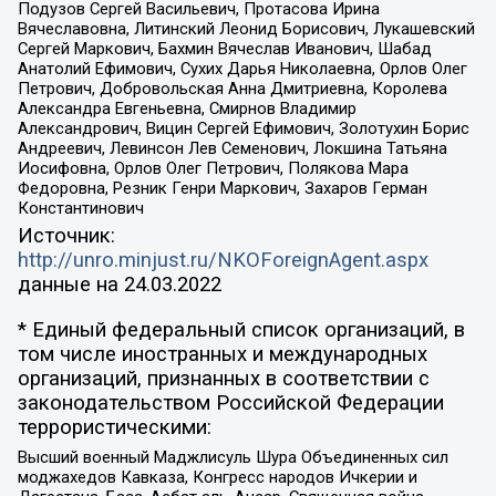
Подузов Сергей Васильевич, Протасова Ирина
Вячеславовна, Литинский Леонид Борисович, Лукашевский
Сергей Маркович, Бахмин Вячеслав Иванович, Шабад
Анатолий Ефимович, Сухих Дарья Николаевна, Орлов Олег
Петрович, Добровольская Анна Дмитриевна, Королева
Александра Евгеньевна, Смирнов Владимир
Александрович, Вицин Сергей Ефимович, Золотухин Борис
Андреевич, Левинсон Лев Семенович, Локшина Татьяна
Иосифовна, Орлов Олег Петрович, Полякова Мара
Федоровна, Резник Генри Маркович, Захаров Герман
Константинович
Источник:
http://unro.minjust.ru/NKOForeignAgent.aspx
данные на
24.03.2022
* Единый федеральный список организаций, в
том числе иностранных и международных
организаций, признанных в соответствии с
законодательством Российской Федерации
террористическими:
Высший военный Маджлисуль Шура Объединенных сил
моджахедов Кавказа, Конгресс народов Ичкерии и