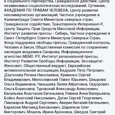
и социального партнерства, Гражданское действие, Центр
независимых социологических исследований, Сутяжник,
АКАДЕМИЯ ПО ПРАВАМ ЧЕЛОВЕКА, Центр развития
некоммерческих организаций, Частное учреждение в
Калининграде Совета Министров северных стран,
Гражданское содействие, Трансперенси Интернешнл-Р,
Центр Защиты Прав Средств Массовой Информации,
Институт развития прессы - Сибирь, Частное учреждение в
Санкт-Петербурге Совета Министров Северных Стран,
Фонд поддержки свободы прессы, Гражданский контроль,
Человек и Закон, Общественная комиссия по сохранению
наследия академика Сахарова, Информационное
агентство МЕМО. РУ, Институт региональной прессы,
Институт Развития Свободы Информации, Экозащита!-
Женсовет, Общественный вердикт, Евразийская
антимонопольная ассоциация, Бедушев Петр Петрович,
Дзугкоева Регина Николаевна, Кривенко Сергей
Владимирович, Милославский Павел Юрьевич, Шнырова
Ольга Вадимовна, Чанышева Лилия Айратовна, Сидорович
Ольга Борисовна, Туровский Александр Алексеевич,
Васильева Анастасия Евгеньевна, Ривина Анна Валерьевна,
Бойко Анатолий Николаевич, Дугин Сергей Георгиевич,
Пивоваров Андрей Сергеевич, Аверин Виталий Евгеньевич,
Барахоев Магомед Бекханович, Шарипков Олег
Викторович, Мошель Ирина Ароновна, Шведов Григорий