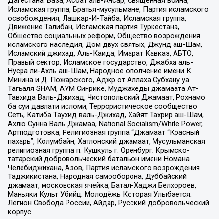
Дагестана, База, Асбат аль-Ансар, Священная война,
Исламская группа, Братья-мусульмане, Партия исламского
освобождения, Лашкар-И-Тайба, Исламская группа,
Движение Талибан, Исламская партия Туркестана,
Общество социальных реформ, Общество возрождения
исламского наследия, Дом двух святых, Джунд аш-Шам,
Исламский джихад, Аль-Каида, Имарат Кавказ, АБТО,
Правый сектор, Исламское государство, Джабха аль-
Нусра ли-Ахль аш-Шам, Народное ополчение имени К.
Минина и Д. Пожарского, Аджр от Аллаха Субхану уа
Тагьаля SHAM, АУМ Синрике, Муджахеды джамаата Ат-
Тавхида Валь-Джихад, Чистопольский Джамаат, Рохнамо
ба суи давлати исломи, Террористическое сообщество
Сеть, Катиба Таухид валь-Джихад, Хайят Тахрир аш-Шам,
Ахлю Сунна Валь Джамаа, National Socialism/White Power,
Артподготовка, Религиозная группа “Джамаат “Красный
пахарь”, Колумбайн, Хатлонский джамаат, Мусульманская
религиозная группа п. Кушкуль г. Оренбург, Крымско-
татарский добровольческий батальон имени Номана
Челебиджихана, Азов, Партия исламского возрождения
Таджикистана, Народная самооборона, Дуббайский
джамаат, московская ячейка, Батал-Хаджи Белхороев,
Маньяки Культ Убийц, Молодёжь Которая Улыбается,
Легион Свобода России, Айдар, Русский добровольческий
корпус