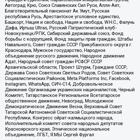
Автоград Крю, Союз Славянских Сил Руси, Алля-Аят,
Благотворительный пансионат Ак Умут, Русская
республика Русь, Арестантское уголовное единство,
Башкорт, Нация и свобода, Нация и свобода, W.H.С., Фалунь
Дафа, Иртыш Ultras, Русский Патриотический клуб-
Новокузнецк/РПК, Сибирский державный союз, Фонд
борьбы с коррупцией, Фонд защиты прав граждан, Штабы
Навального, Совет граждан СССР Прикубанского округа г.
Краснодара, Мужское государство, Народное
объединение русского движения, Народное движение
Адат, Народный совет граждан РСФСР СССР
Архангельской области, Проект Штурм, Граждане СССР,
Держава Союз Советских Светлых Родов, Совет Советских
Социалистических Районов, Meta Platforms Inc, Facebook,
Instagram, WhatsApp, СИЧ-С14, Добровольческое
Движение Организации украинских националистов, Черный
Комитет, Татарстанское Региональное Всетатарское
общественное движение, Невоград, Молодежное
Демократическое Движение Весна, Верховный Совет
Татарской Автономной Советской Социалистической
Республики, Конгресс ойрат-калмыцкого народа,
Исполнительный комитет совета народных депутатов
Красноярского края, Этническое национальное
объединение, ЛГБТ, Я.МЫ Сергей Фургал