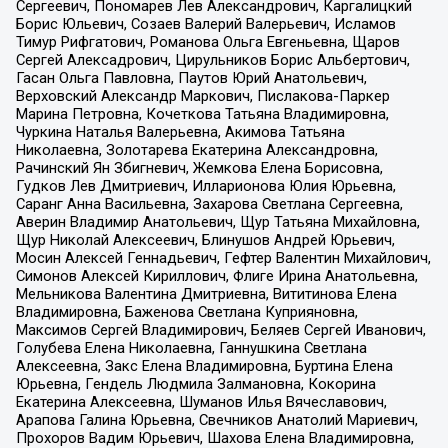
Сергеевич, Пономарев Лев Александрович, Каргалицкий
Борис Юльевич, Созаев Валерий Валерьевич, Исламов
Тимур Рифгатович, Романова Ольга Евгеньевна, Щаров
Сергей Алексадрович, Цирульников Борис Альбертович,
Гасан Ольга Павловна, Паутов Юрий Анатольевич,
Верховский Александр Маркович, Пислакова-Паркер
Марина Петровна, Кочеткова Татьяна Владимировна,
Чуркина Наталья Валерьевна, Акимова Татьяна
Николаевна, Золотарева Екатерина Александровна,
Рачинский Ян Збигневич, Жемкова Елена Борисовна,
Гудков Лев Дмитриевич, Илларионова Юлия Юрьевна,
Саранг Анна Васильевна, Захарова Светлана Сергеевна,
Аверин Владимир Анатольевич, Щур Татьяна Михайловна,
Щур Николай Алексеевич, Блинушов Андрей Юрьевич,
Мосин Алексей Геннадьевич, Гефтер Валентин Михайлович,
Симонов Алексей Кириллович, Флиге Ирина Анатольевна,
Мельникова Валентина Дмитриевна, Вититинова Елена
Владимировна, Баженова Светлана Куприяновна,
Максимов Сергей Владимирович, Беляев Сергей Иванович,
Голубева Елена Николаевна, Ганнушкина Светлана
Алексеевна, Закс Елена Владимировна, Буртина Елена
Юрьевна, Гендель Людмила Залмановна, Кокорина
Екатерина Алексеевна, Шуманов Илья Вячеславович,
Арапова Галина Юрьевна, Свечников Анатолий Мариевич,
Прохоров Вадим Юрьевич, Шахова Елена Владимировна,