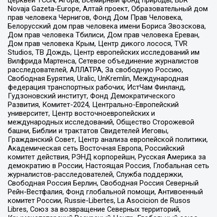
церквей TCCN, Агора, Всемирный фонд природы, BDR
Novaja Gazeta-Europe, Алтай проект, Образовательный дом
прав человека Чернигов, Фонд Дом Прав Человека,
Белорусский дом прав человека имени Бориса Звозскова,
Дом прав человека Тбилиси, Дом прав человека Ереван,
Дом прав человека Крым, Центр дикого лосося, TVR
Studios, ТВ Дождь, Центр европейских исследований им
Вилфрида Мартенса, Сетевое объединение журналистов
расследователей, АЛЛАТРА, За свободную Россию,
Свободная Бурятия, Uralic, UnKremlin, Международная
федерация транспортных рабочих, ИстЧам Финланд,
Гудзоновский институт, Фонд Демократического
Развития, Комитет-2024, Центрально-Европейский
университет, Центр восточноевропейских и
международных исследований, Общество Сторожевой
башни, Библии и трактатов Свидетелей Иеговы,
Гражданский Совет, Центр анализа европейской политики,
Академическая сеть Восточная Европа, Российский
комитет действия, РЭНД корпорейшн, Русская Америка за
демократию в России, Настоящая Россия, Глобальная сеть
журналистов-расследователей, Служба поддержки,
Свободная Россия Берлин, Свободная Россия Северный
Рейн-Вестфалия, Фонд глобальной помощи, Антивоенный
комитет России, Russie-Libertes, La Asocicion de Rusos
Libres, Союз за возвращение Северных территорий,