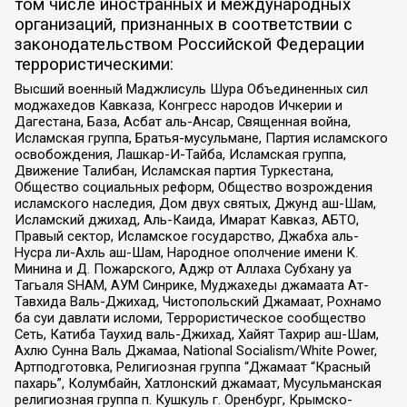
том числе иностранных и международных
организаций, признанных в соответствии с
законодательством Российской Федерации
террористическими:
Высший военный Маджлисуль Шура Объединенных сил
моджахедов Кавказа, Конгресс народов Ичкерии и
Дагестана, База, Асбат аль-Ансар, Священная война,
Исламская группа, Братья-мусульмане, Партия исламского
освобождения, Лашкар-И-Тайба, Исламская группа,
Движение Талибан, Исламская партия Туркестана,
Общество социальных реформ, Общество возрождения
исламского наследия, Дом двух святых, Джунд аш-Шам,
Исламский джихад, Аль-Каида, Имарат Кавказ, АБТО,
Правый сектор, Исламское государство, Джабха аль-
Нусра ли-Ахль аш-Шам, Народное ополчение имени К.
Минина и Д. Пожарского, Аджр от Аллаха Субхану уа
Тагьаля SHAM, АУМ Синрике, Муджахеды джамаата Ат-
Тавхида Валь-Джихад, Чистопольский Джамаат, Рохнамо
ба суи давлати исломи, Террористическое сообщество
Сеть, Катиба Таухид валь-Джихад, Хайят Тахрир аш-Шам,
Ахлю Сунна Валь Джамаа, National Socialism/White Power,
Артподготовка, Религиозная группа “Джамаат “Красный
пахарь”, Колумбайн, Хатлонский джамаат, Мусульманская
религиозная группа п. Кушкуль г. Оренбург, Крымско-