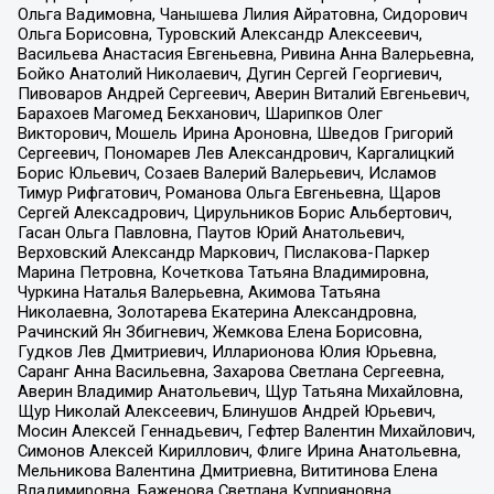
Ольга Вадимовна, Чанышева Лилия Айратовна, Сидорович
Ольга Борисовна, Туровский Александр Алексеевич,
Васильева Анастасия Евгеньевна, Ривина Анна Валерьевна,
Бойко Анатолий Николаевич, Дугин Сергей Георгиевич,
Пивоваров Андрей Сергеевич, Аверин Виталий Евгеньевич,
Барахоев Магомед Бекханович, Шарипков Олег
Викторович, Мошель Ирина Ароновна, Шведов Григорий
Сергеевич, Пономарев Лев Александрович, Каргалицкий
Борис Юльевич, Созаев Валерий Валерьевич, Исламов
Тимур Рифгатович, Романова Ольга Евгеньевна, Щаров
Сергей Алексадрович, Цирульников Борис Альбертович,
Гасан Ольга Павловна, Паутов Юрий Анатольевич,
Верховский Александр Маркович, Пислакова-Паркер
Марина Петровна, Кочеткова Татьяна Владимировна,
Чуркина Наталья Валерьевна, Акимова Татьяна
Николаевна, Золотарева Екатерина Александровна,
Рачинский Ян Збигневич, Жемкова Елена Борисовна,
Гудков Лев Дмитриевич, Илларионова Юлия Юрьевна,
Саранг Анна Васильевна, Захарова Светлана Сергеевна,
Аверин Владимир Анатольевич, Щур Татьяна Михайловна,
Щур Николай Алексеевич, Блинушов Андрей Юрьевич,
Мосин Алексей Геннадьевич, Гефтер Валентин Михайлович,
Симонов Алексей Кириллович, Флиге Ирина Анатольевна,
Мельникова Валентина Дмитриевна, Вититинова Елена
Владимировна, Баженова Светлана Куприяновна,