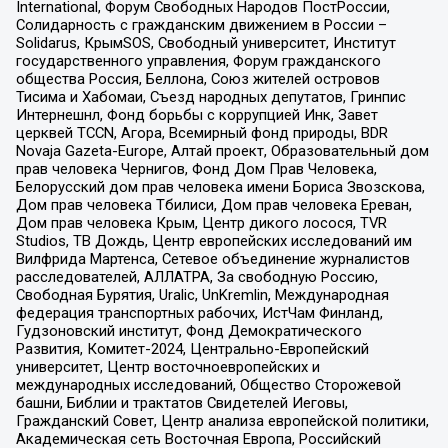
International, Форум Свободных Народов ПостРоссии,
Солидарность с гражданским движением в России –
Solidarus, КрымSOS, Свободный университет, Институт
государственного управления, Форум гражданского
общества Россия, Беллона, Союз жителей островов
Тисима и Хабомаи, Съезд народных депутатов, Гринпис
Интернешнл, Фонд борьбы с коррупцией Инк, Завет
церквей TCCN, Агора, Всемирный фонд природы, BDR
Novaja Gazeta-Europe, Алтай проект, Образовательный дом
прав человека Чернигов, Фонд Дом Прав Человека,
Белорусский дом прав человека имени Бориса Звозскова,
Дом прав человека Тбилиси, Дом прав человека Ереван,
Дом прав человека Крым, Центр дикого лосося, TVR
Studios, ТВ Дождь, Центр европейских исследований им
Вилфрида Мартенса, Сетевое объединение журналистов
расследователей, АЛЛАТРА, За свободную Россию,
Свободная Бурятия, Uralic, UnKremlin, Международная
федерация транспортных рабочих, ИстЧам Финланд,
Гудзоновский институт, Фонд Демократического
Развития, Комитет-2024, Центрально-Европейский
университет, Центр восточноевропейских и
международных исследований, Общество Сторожевой
башни, Библии и трактатов Свидетелей Иеговы,
Гражданский Совет, Центр анализа европейской политики,
Академическая сеть Восточная Европа, Российский