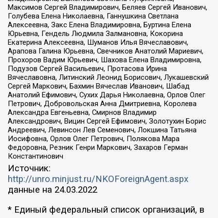
Максимов Сергей Владимирович, Беляев Сергей Иванович,
Голубева Елена Николаевна, Ганнушкина Светлана
Алексеевна, Закс Елена Владимировна, Буртина Елена
Юрьевна, Гендель Людмила Залмановна, Кокорина
Екатерина Алексеевна, Шуманов Илья Вячеславович,
Арапова Галина Юрьевна, Свечников Анатолий Мариевич,
Прохоров Вадим Юрьевич, Шахова Елена Владимировна,
Подузов Сергей Васильевич, Протасова Ирина
Вячеславовна, Литинский Леонид Борисович, Лукашевский
Сергей Маркович, Бахмин Вячеслав Иванович, Шабад
Анатолий Ефимович, Сухих Дарья Николаевна, Орлов Олег
Петрович, Добровольская Анна Дмитриевна, Королева
Александра Евгеньевна, Смирнов Владимир
Александрович, Вицин Сергей Ефимович, Золотухин Борис
Андреевич, Левинсон Лев Семенович, Локшина Татьяна
Иосифовна, Орлов Олег Петрович, Полякова Мара
Федоровна, Резник Генри Маркович, Захаров Герман
Константинович
Источник:
http://unro.minjust.ru/NKOForeignAgent.aspx
данные на
24.03.2022
* Единый федеральный список организаций, в