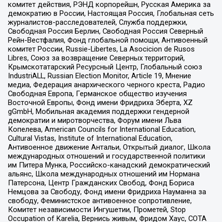
комитет действия, РЭНД корпорейшн, Русская Америка за
демократию в России, Настоящая Россия, Глобальная сеть
журналистов-расследователей, Служба поддержки,
Свободная Россия Берлин, Свободная Россия Северный
Рейн-Вестфалия, Фонд глобальной помощи, Антивоенный
комитет России, Russie-Libertes, La Asocicion de Rusos
Libres, Союз за возвращение Северных территорий,
Крымскотатарский Ресурсный Центр, Глобальный союз
IndustriALL, Russian Election Monitor, Article 19, Мнение
медиа, Федерация анархического черного креста, Радио
Свободная Европа, Германское общество изучения
Восточной Европы, Фонд имени Фридриха Эберта, XZ
gGmbH, Мобильная академия поддержки гендерной
демократии и миротворчества, Форум имени Льва
Копелева, American Councils for International Education,
Cultural Vistas, Institute of International Education,
Антивоенное движение Антальи, Открытый диалог, Школа
международных отношений и государственной политики
им Питера Мунка, Российско-канадский демократический
альянс, Школа международных отношений им Нормана
Патерсона, Центр Гражданских Свобод, Фонд Бориса
Немцова за Свободу, Фонд имени Фридриха Науманна за
свободу, Феминистское антивоенное сопротивление,
Комитет независимости Ингушетии, Прометей, Stop
Occupation of Karelia, Вернись живым, Фридом Хаус, СОТА