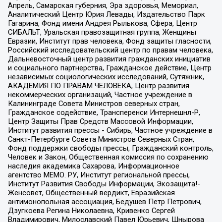
Апрель, Самарская губерния, Эра здоровья, Мемориал,
Аналитический Центр Юрия Левады, Издательство Парк
Гагарина, Фонд имени Андрея Рылькова, Сфера, Центр
СИБАЛЬТ, Уральская правозащитная группа, Женщины
Евразии, Институт прав человека, Фонд защиты гласности,
Российский исследовательский центр по правам человека,
Дальневосточный центр развития гражданских инициатив
и социального партнерства, Гражданское действие, Центр
независимых социологических исследований, Сутяжник,
АКАДЕМИЯ ПО ПРАВАМ ЧЕЛОВЕКА, Центр развития
некоммерческих организаций, Частное учреждение в
Калининграде Совета Министров северных стран,
Гражданское содействие, Трансперенси Интернешнл-Р,
Центр Защиты Прав Средств Массовой Информации,
Институт развития прессы - Сибирь, Частное учреждение в
Санкт-Петербурге Совета Министров Северных Стран,
Фонд поддержки свободы прессы, Гражданский контроль,
Человек и Закон, Общественная комиссия по сохранению
наследия академика Сахарова, Информационное
агентство МЕМО. РУ, Институт региональной прессы,
Институт Развития Свободы Информации, Экозащита!-
Женсовет, Общественный вердикт, Евразийская
антимонопольная ассоциация, Бедушев Петр Петрович,
Дзугкоева Регина Николаевна, Кривенко Сергей
Владимирович, Милославский Павел Юрьевич, Шнырова