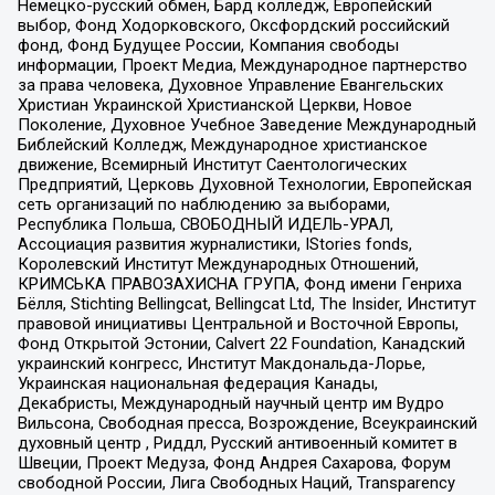
Немецко-русский обмен, Бард колледж, Европейский
выбор, Фонд Ходорковского, Оксфордский российский
фонд, Фонд Будущее России, Компания свободы
информации, Проект Медиа, Международное партнерство
за права человека, Духовное Управление Евангельских
Христиан Украинской Христианской Церкви, Новое
Поколение, Духовное Учебное Заведение Международный
Библейский Колледж, Международное христианское
движение, Всемирный Институт Саентологических
Предприятий, Церковь Духовной Технологии, Европейская
сеть организаций по наблюдению за выборами,
Республика Польша, СВОБОДНЫЙ ИДЕЛЬ-УРАЛ,
Ассоциация развития журналистики, IStories fonds,
Королевский Институт Международных Отношений,
КРИМСЬКА ПРАВОЗАХИСНА ГРУПА, Фонд имени Генриха
Бёлля, Stichting Bellingcat, Bellingcat Ltd, The Insider, Институт
правовой инициативы Центральной и Восточной Европы,
Фонд Открытой Эстонии, Calvert 22 Foundation, Канадский
украинский конгресс, Институт Макдональда-Лорье,
Украинская национальная федерация Канады,
Декабристы, Международный научный центр им Вудро
Вильсона, Свободная пресса, Возрождение, Всеукраинский
духовный центр , Риддл, Русский антивоенный комитет в
Швеции, Проект Медуза, Фонд Андрея Сахарова, Форум
свободной России, Лига Свободных Наций, Transparеncy