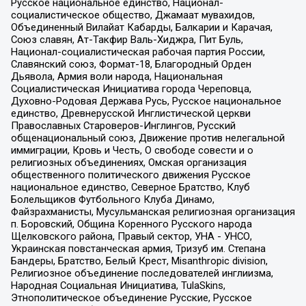
Русское национальное единство, Национал-
социалистическое общество, Джамаат мувахидов,
Объединенный Вилайат Кабарды, Балкарии и Карачая,
Союз славян, Ат-Такфир Валь-Хиджра, Пит Буль,
Национал-социалистическая рабочая партия России,
Славянский союз, Формат-18, Благородный Орден
Дьявола, Армия воли народа, Национальная
Социалистическая Инициатива города Череповца,
Духовно-Родовая Держава Русь, Русское национальное
единство, Древнерусской Инглистической церкви
Православных Староверов-Инглингов, Русский
общенациональный союз, Движение против нелегальной
иммиграции, Кровь и Честь, О свободе совести и о
религиозных объединениях, Омская организация
общественного политического движения Русское
национальное единство, Северное Братство, Клуб
Болельщиков Футбольного Клуба Динамо,
Файзрахманисты, Мусульманская религиозная организация
п. Боровский, Община Коренного Русского народа
Щелковского района, Правый сектор, УНА - УНСО,
Украинская повстанческая армия, Тризуб им. Степана
Бандеры, Братство, Белый Крест, Misanthropic division,
Религиозное объединение последователей инглиизма,
Народная Социальная Инициатива, TulaSkins,
Этнополитическое объединение Русские, Русское