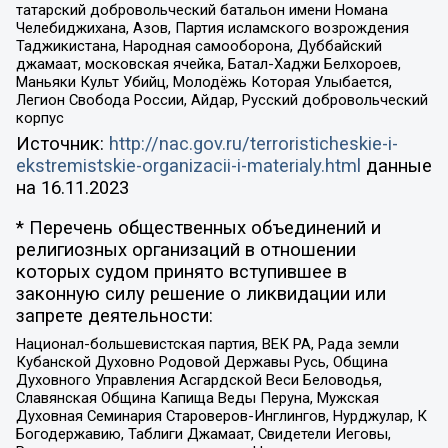
татарский добровольческий батальон имени Номана
Челебиджихана, Азов, Партия исламского возрождения
Таджикистана, Народная самооборона, Дуббайский
джамаат, московская ячейка, Батал-Хаджи Белхороев,
Маньяки Культ Убийц, Молодёжь Которая Улыбается,
Легион Свобода России, Айдар, Русский добровольческий
корпус
Источник:
http://nac.gov.ru/terroristicheskie-i-
ekstremistskie-organizacii-i-materialy.html
данные
на
16.11.2023
* Перечень общественных объединений и
религиозных организаций в отношении
которых судом принято вступившее в
законную силу решение о ликвидации или
запрете деятельности:
Национал-большевистская партия, ВЕК РА, Рада земли
Кубанской Духовно Родовой Державы Русь, Община
Духовного Управления Асгардской Веси Беловодья,
Славянская Община Капища Веды Перуна, Мужская
Духовная Семинария Староверов-Инглингов, Нурджулар, К
Богодержавию, Таблиги Джамаат, Свидетели Иеговы,