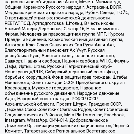
национальное объединение Атака, Мечеть Мирмамеда,
Община Коренного Русского народа г. Астрахани, ВОЛЯ,
Меджлис крымскотатарского народа, Рубеж Севера, ТОЙС,
О противодействии экстремистской деятельности,
РЕВТАТПОД, Артподготовка, Штольц, В честь иконы
Божией Матери Державная, Сектор 16, Независимость,
Фирма, Молодежная правозащитная группа МПГ, Курсом
Правды и Единения, Каракольская инициативная группа,
Автоград Крю, Союз Славянских Сил Руси, Алля-Аят,
Благотворительный пансионат Ак Умут, Русская
республика Русь, Арестантское уголовное единство,
Башкорт, Нация и свобода, Нация и свобода, W.H.С., Фалунь
Дафа, Иртыш Ultras, Русский Патриотический клуб-
Новокузнецк/РПК, Сибирский державный союз, Фонд
борьбы с коррупцией, Фонд защиты прав граждан, Штабы
Навального, Совет граждан СССР Прикубанского округа г.
Краснодара, Мужское государство, Народное
объединение русского движения, Народное движение
Адат, Народный совет граждан РСФСР СССР
Архангельской области, Проект Штурм, Граждане СССР,
Держава Союз Советских Светлых Родов, Совет Советских
Социалистических Районов, Meta Platforms Inc, Facebook,
Instagram, WhatsApp, СИЧ-С14, Добровольческое
Движение Организации украинских националистов, Черный
Комитет, Татарстанское Региональное Всетатарское