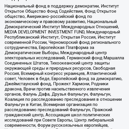
Национальный фонд в поддержку демократии, Институт
Открытое Общество Фонд Содействия, Фонд Открытое
общество, Американо-российский фонд по
экономическому и правовому развитию, Национальный
Демократический Институт Международных Отношений,
MEDIA DEVELOPMENT INVESTMENT FUND, Международный
Республиканский Институт, Открытая Россия, Институт
современной России, Черноморский фонд регионального
сотрудничества, Европейская Платформа за
Демократические Выборы, Международный центр
электоральных исследований, Германский фонд Маршалла
Соединенных Штатов, Тихоокеанский центр защиты
окружающей среды и природных ресурсов, Свободная
Россия, Всемирный конгресс украинцев, Атлантический
совет, Человек в беде, Европейский фонд за демократию,
Джеймстаунский фонд, Прожект Хармони, Родники
дракона, Врачи против насильственного извлечения
органов, Фалунь Дафа, Друзья Фалуньгун, Фалуньгун,
Коалиция по расследованию преследования в отношении
Фалуньгун в Китае, Всемирная организация по
расследованию преследований Фалуньгун, Пражский
гражданский центр, Ассоциация школ политических
исследований при Совете Европы, Центр либеральной
современности, Форум русскоязычных европейцев,