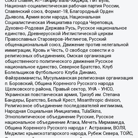
Союз славян, Ат-Такфир Валь-Хиджра, Пит Буль,
Национал-социалистическая рабочая партия России,
Славянский союз, Формат-18, Благородный Орден
Дьявола, Армия воли народа, Национальная
Социалистическая Инициатива города Череповца,
Духовно-Родовая Держава Русь, Русское национальное
единство, Древнерусской Инглистической церкви
Православных Староверов-Инглингов, Русский
общенациональный союз, Движение против нелегальной
иммиграции, Кровь и Честь, О свободе совести и о
религиозных объединениях, Омская организация
общественного политического движения Русское
национальное единство, Северное Братство, Клуб
Болельщиков Футбольного Клуба Динамо,
Файзрахманисты, Мусульманская религиозная организация
п. Боровский, Община Коренного Русского народа
Щелковского района, Правый сектор, УНА - УНСО,
Украинская повстанческая армия, Тризуб им. Степана
Бандеры, Братство, Белый Крест, Misanthropic division,
Религиозное объединение последователей инглиизма,
Народная Социальная Инициатива, TulaSkins,
Этнополитическое объединение Русские, Русское
национальное объединение Атака, Мечеть Мирмамеда,
Община Коренного Русского народа г. Астрахани, ВОЛЯ,
Меджлис крымскотатарского народа, Рубеж Севера, ТОЙС,