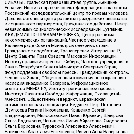
СИБАЛЬТ, Уральская правозащитная группа, Женщины
Евразии, Институт прав человека, Фонд защиты гласности,
Российский исследовательский центр по правам человека,
Дальневосточный центр развития гражданских инициатив
и социального партнерства, Гражданское действие, Центр
независимых социологических исследований, Сутяжник,
АКАДЕМИЯ ПО ПРАВАМ ЧЕЛОВЕКА, Центр развития
некоммерческих организаций, Частное учреждение в
Калининграде Совета Министров северных стран,
Гражданское содействие, Трансперенси Интернешнл-Р,
Центр Защиты Прав Средств Массовой Информации,
Институт развития прессы - Сибирь, Частное учреждение в
Санкт-Петербурге Совета Министров Северных Стран,
Фонд поддержки свободы прессы, Гражданский контроль,
Человек и Закон, Общественная комиссия по сохранению
наследия академика Сахарова, Информационное
агентство МЕМО. РУ, Институт региональной прессы,
Институт Развития Свободы Информации, Экозащита!-
Женсовет, Общественный вердикт, Евразийская
антимонопольная ассоциация, Бедушев Петр Петрович,
Дзугкоева Регина Николаевна, Кривенко Сергей
Владимирович, Милославский Павел Юрьевич, Шнырова
Ольга Вадимовна, Чанышева Лилия Айратовна, Сидорович
Ольга Борисовна, Туровский Александр Алексеевич,
Васильева Анастасия Евгеньевна, Ривина Анна Валерьевна,