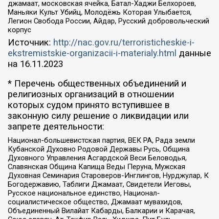
джамаат, московская ячейка, Батал-Хаджи Белхороев,
Маньяки Культ Убийц, Молодёжь Которая Улыбается,
Легион Свобода России, Айдар, Русский добровольческий
корпус
Источник:
http://nac.gov.ru/terroristicheskie-i-
ekstremistskie-organizacii-i-materialy.html
данные
на
16.11.2023
* Перечень общественных объединений и
религиозных организаций в отношении
которых судом принято вступившее в
законную силу решение о ликвидации или
запрете деятельности:
Национал-большевистская партия, ВЕК РА, Рада земли
Кубанской Духовно Родовой Державы Русь, Община
Духовного Управления Асгардской Веси Беловодья,
Славянская Община Капища Веды Перуна, Мужская
Духовная Семинария Староверов-Инглингов, Нурджулар, К
Богодержавию, Таблиги Джамаат, Свидетели Иеговы,
Русское национальное единство, Национал-
социалистическое общество, Джамаат мувахидов,
Объединенный Вилайат Кабарды, Балкарии и Карачая,