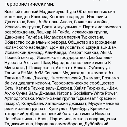
террористическими:
Высший военный Маджлисуль Шура Объединенных сил
моджахедов Кавказа, Конгресс народов Ичкерии и
Дагестана, База, Асбат аль-Ансар, Священная война,
Исламская группа, Братья-мусульмане, Партия исламского
освобождения, Лашкар-И-Тайба, Исламская группа,
Движение Талибан, Исламская партия Туркестана,
Общество социальных реформ, Общество возрождения
исламского наследия, Дом двух святых, Джунд аш-Шам,
Исламский джихад, Аль-Каида, Имарат Кавказ, АБТО,
Правый сектор, Исламское государство, Джабха аль-
Нусра ли-Ахль аш-Шам, Народное ополчение имени К.
Минина и Д. Пожарского, Аджр от Аллаха Субхану уа
Тагьаля SHAM, АУМ Синрике, Муджахеды джамаата Ат-
Тавхида Валь-Джихад, Чистопольский Джамаат, Рохнамо
ба суи давлати исломи, Террористическое сообщество
Сеть, Катиба Таухид валь-Джихад, Хайят Тахрир аш-Шам,
Ахлю Сунна Валь Джамаа, National Socialism/White Power,
Артподготовка, Религиозная группа “Джамаат “Красный
пахарь”, Колумбайн, Хатлонский джамаат, Мусульманская
религиозная группа п. Кушкуль г. Оренбург, Крымско-
татарский добровольческий батальон имени Номана
Челебиджихана, Азов, Партия исламского возрождения
Таджикистана, Народная самооборона, Дуббайский