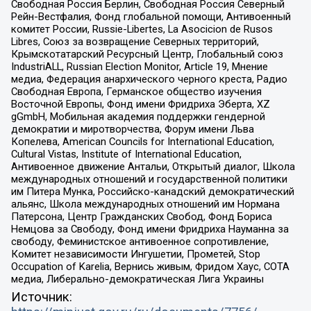
Свободная Россия Берлин, Свободная Россия Северный
Рейн-Вестфалия, Фонд глобальной помощи, Антивоенный
комитет России, Russie-Libertes, La Asocicion de Rusos
Libres, Союз за возвращение Северных территорий,
Крымскотатарский Ресурсный Центр, Глобальный союз
IndustriALL, Russian Election Monitor, Article 19, Мнение
медиа, Федерация анархического черного креста, Радио
Свободная Европа, Германское общество изучения
Восточной Европы, Фонд имени Фридриха Эберта, XZ
gGmbH, Мобильная академия поддержки гендерной
демократии и миротворчества, Форум имени Льва
Копелева, American Councils for International Education,
Cultural Vistas, Institute of International Education,
Антивоенное движение Антальи, Открытый диалог, Школа
международных отношений и государственной политики
им Питера Мунка, Российско-канадский демократический
альянс, Школа международных отношений им Нормана
Патерсона, Центр Гражданских Свобод, Фонд Бориса
Немцова за Свободу, Фонд имени Фридриха Науманна за
свободу, Феминистское антивоенное сопротивление,
Комитет независимости Ингушетии, Прометей, Stop
Occupation of Karelia, Вернись живым, Фридом Хаус, СОТА
медиа, Либерально-демократическая Лига Украины
Источник: