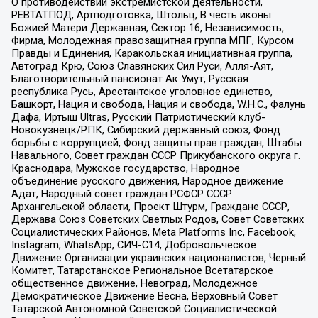
О противодействии экстремистской деятельности,
РЕВТАТПОД, Артподготовка, Штольц, В честь иконы
Божией Матери Державная, Сектор 16, Независимость,
Фирма, Молодежная правозащитная группа МПГ, Курсом
Правды и Единения, Каракольская инициативная группа,
Автоград Крю, Союз Славянских Сил Руси, Алля-Аят,
Благотворительный пансионат Ак Умут, Русская
республика Русь, Арестантское уголовное единство,
Башкорт, Нация и свобода, Нация и свобода, W.H.С., Фалунь
Дафа, Иртыш Ultras, Русский Патриотический клуб-
Новокузнецк/РПК, Сибирский державный союз, Фонд
борьбы с коррупцией, Фонд защиты прав граждан, Штабы
Навального, Совет граждан СССР Прикубанского округа г.
Краснодара, Мужское государство, Народное
объединение русского движения, Народное движение
Адат, Народный совет граждан РСФСР СССР
Архангельской области, Проект Штурм, Граждане СССР,
Держава Союз Советских Светлых Родов, Совет Советских
Социалистических Районов, Meta Platforms Inc, Facebook,
Instagram, WhatsApp, СИЧ-С14, Добровольческое
Движение Организации украинских националистов, Черный
Комитет, Татарстанское Региональное Всетатарское
общественное движение, Невоград, Молодежное
Демократическое Движение Весна, Верховный Совет
Татарской Автономной Советской Социалистической