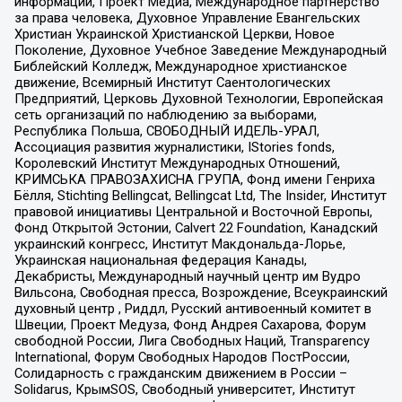
информации, Проект Медиа, Международное партнерство
за права человека, Духовное Управление Евангельских
Христиан Украинской Христианской Церкви, Новое
Поколение, Духовное Учебное Заведение Международный
Библейский Колледж, Международное христианское
движение, Всемирный Институт Саентологических
Предприятий, Церковь Духовной Технологии, Европейская
сеть организаций по наблюдению за выборами,
Республика Польша, СВОБОДНЫЙ ИДЕЛЬ-УРАЛ,
Ассоциация развития журналистики, IStories fonds,
Королевский Институт Международных Отношений,
КРИМСЬКА ПРАВОЗАХИСНА ГРУПА, Фонд имени Генриха
Бёлля, Stichting Bellingcat, Bellingcat Ltd, The Insider, Институт
правовой инициативы Центральной и Восточной Европы,
Фонд Открытой Эстонии, Calvert 22 Foundation, Канадский
украинский конгресс, Институт Макдональда-Лорье,
Украинская национальная федерация Канады,
Декабристы, Международный научный центр им Вудро
Вильсона, Свободная пресса, Возрождение, Всеукраинский
духовный центр , Риддл, Русский антивоенный комитет в
Швеции, Проект Медуза, Фонд Андрея Сахарова, Форум
свободной России, Лига Свободных Наций, Transparеncy
International, Форум Свободных Народов ПостРоссии,
Солидарность с гражданским движением в России –
Solidarus, КрымSOS, Свободный университет, Институт