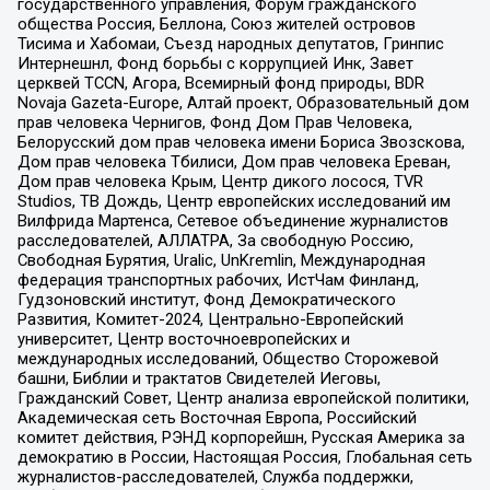
государственного управления, Форум гражданского
общества Россия, Беллона, Союз жителей островов
Тисима и Хабомаи, Съезд народных депутатов, Гринпис
Интернешнл, Фонд борьбы с коррупцией Инк, Завет
церквей TCCN, Агора, Всемирный фонд природы, BDR
Novaja Gazeta-Europe, Алтай проект, Образовательный дом
прав человека Чернигов, Фонд Дом Прав Человека,
Белорусский дом прав человека имени Бориса Звозскова,
Дом прав человека Тбилиси, Дом прав человека Ереван,
Дом прав человека Крым, Центр дикого лосося, TVR
Studios, ТВ Дождь, Центр европейских исследований им
Вилфрида Мартенса, Сетевое объединение журналистов
расследователей, АЛЛАТРА, За свободную Россию,
Свободная Бурятия, Uralic, UnKremlin, Международная
федерация транспортных рабочих, ИстЧам Финланд,
Гудзоновский институт, Фонд Демократического
Развития, Комитет-2024, Центрально-Европейский
университет, Центр восточноевропейских и
международных исследований, Общество Сторожевой
башни, Библии и трактатов Свидетелей Иеговы,
Гражданский Совет, Центр анализа европейской политики,
Академическая сеть Восточная Европа, Российский
комитет действия, РЭНД корпорейшн, Русская Америка за
демократию в России, Настоящая Россия, Глобальная сеть
журналистов-расследователей, Служба поддержки,