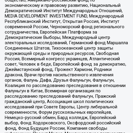
общество, Американо-российский фонд по
экономическому и правовому развитию, Национальный
Демократический Институт Международных Отношений,
MEDIA DEVELOPMENT INVESTMENT FUND, Международный
Республиканский Институт, Открытая Россия, Институт
современной России, Черноморский фонд регионального
сотрудничества, Европейская Платформа за
Демократические Выборы, Международный центр
электоральных исследований, Германский фонд Маршалла
Соединенных Штатов, Тихоокеанский центр защиты
окружающей среды и природных ресурсов, Свободная
Россия, Всемирный конгресс украинцев, Атлантический
совет, Человек в беде, Европейский фонд за демократию,
Джеймстаунский фонд, Прожект Хармони, Родники
дракона, Врачи против насильственного извлечения
органов, Фалунь Дафа, Друзья Фалуньгун, Фалуньгун,
Коалиция по расследованию преследования в отношении
Фалуньгун в Китае, Всемирная организация по
расследованию преследований Фалуньгун, Пражский
гражданский центр, Ассоциация школ политических
исследований при Совете Европы, Центр либеральной
современности, Форум русскоязычных европейцев,
Немецко-русский обмен, Бард колледж, Европейский
выбор, Фонд Ходорковского, Оксфордский российский
фонд, Фонд Будущее России, Компания свободы