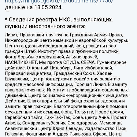
https://minjust.gov.ru/ru/documents/7756/
данные на
13.05.2024
* Сведения реестра НКО, выполняющих
функции иностранного агента:
Лилит, Правозащитная группа Гражданин.Армия.Право,
Нижегородский центр немецкой и европейской культуры,
Центр гендерных исследований, Фонд защиты прав
граждан Штаб, Институт права и публичной политики,
Фонд борьбы с коррупцией, Альянс врачей,
НАСИЛИЮ.НЕТ, Мы против СПИДа, СВЕЧА, Гуманитарное
действие, Открытый Петербург, Лига Избирателей,
Правовая инициатива, Гражданский Союз, Хасдей
Ерушалаим, Центр поддержки и содействия развитию
средств массовой информации, Горячая Линия, В защиту
прав заключенных, Институт глобализации и социальных
движений, Центр социально-информационных инициатив
Действие, Благотворительный фонд охраны здоровья и
защиты прав граждан, Благотворительный фонд помощи
осужденным и их семьям, Фонд Тольятти, Новое время,
Серебряная тайга, Так-Так-Так, Сова, центр Анна, Проект
Апрель, Самарская губерния, Эра здоровья, Мемориал,
Аналитический Центр Юрия Левады, Издательство Парк
Гагарина, Фонд имени Андрея Рылькова, Сфера, Центр