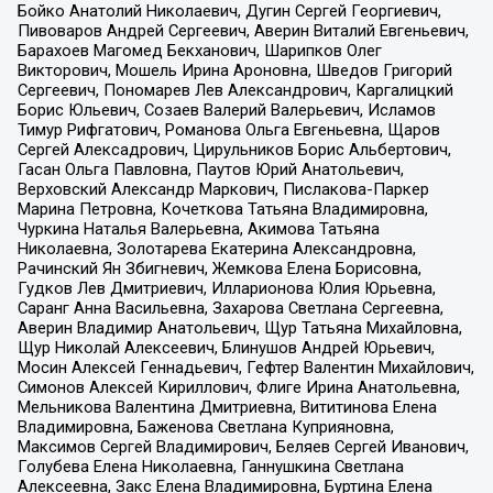
Бойко Анатолий Николаевич, Дугин Сергей Георгиевич,
Пивоваров Андрей Сергеевич, Аверин Виталий Евгеньевич,
Барахоев Магомед Бекханович, Шарипков Олег
Викторович, Мошель Ирина Ароновна, Шведов Григорий
Сергеевич, Пономарев Лев Александрович, Каргалицкий
Борис Юльевич, Созаев Валерий Валерьевич, Исламов
Тимур Рифгатович, Романова Ольга Евгеньевна, Щаров
Сергей Алексадрович, Цирульников Борис Альбертович,
Гасан Ольга Павловна, Паутов Юрий Анатольевич,
Верховский Александр Маркович, Пислакова-Паркер
Марина Петровна, Кочеткова Татьяна Владимировна,
Чуркина Наталья Валерьевна, Акимова Татьяна
Николаевна, Золотарева Екатерина Александровна,
Рачинский Ян Збигневич, Жемкова Елена Борисовна,
Гудков Лев Дмитриевич, Илларионова Юлия Юрьевна,
Саранг Анна Васильевна, Захарова Светлана Сергеевна,
Аверин Владимир Анатольевич, Щур Татьяна Михайловна,
Щур Николай Алексеевич, Блинушов Андрей Юрьевич,
Мосин Алексей Геннадьевич, Гефтер Валентин Михайлович,
Симонов Алексей Кириллович, Флиге Ирина Анатольевна,
Мельникова Валентина Дмитриевна, Вититинова Елена
Владимировна, Баженова Светлана Куприяновна,
Максимов Сергей Владимирович, Беляев Сергей Иванович,
Голубева Елена Николаевна, Ганнушкина Светлана
Алексеевна, Закс Елена Владимировна, Буртина Елена