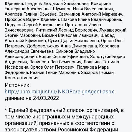
Юрьевна, Гендель Людмила Залмановна, Кокорина
Екатерина Алексеевна, Шуманов Илья Вячеславович,
Арапова Галина Юрьевна, Свечников Анатолий Мариевич,
Прохоров Вадим Юрьевич, Шахова Елена Владимировна,
Подузов Сергей Васильевич, Протасова Ирина
Вячеславовна, Литинский Леонид Борисович, Лукашевский
Сергей Маркович, Бахмин Вячеслав Иванович, Шабад
Анатолий Ефимович, Сухих Дарья Николаевна, Орлов Олег
Петрович, Добровольская Анна Дмитриевна, Королева
Александра Евгеньевна, Смирнов Владимир
Александрович, Вицин Сергей Ефимович, Золотухин Борис
Андреевич, Левинсон Лев Семенович, Локшина Татьяна
Иосифовна, Орлов Олег Петрович, Полякова Мара
Федоровна, Резник Генри Маркович, Захаров Герман
Константинович
Источник:
http://unro.minjust.ru/NKOForeignAgent.aspx
данные на
24.03.2022
* Единый федеральный список организаций, в
том числе иностранных и международных
организаций, признанных в соответствии с
законодательством Российской Федерации