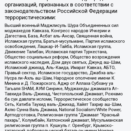
организаций, признанных в соответствии с
законодательством Российской Федерации
террористическими:
Высший военный Маджлисуль Шура Объединенных сил
моджахедов Кавказа, Конгресс народов Ичкерии и
Дагестана, База, Асбат аль-Ансар, Священная война,
Исламская группа, Братья-мусульмане, Партия исламского
освобождения, Лашкар-И-Тайба, Исламская группа,
Движение Талибан, Исламская партия Туркестана,
Общество социальных реформ, Общество возрождения
исламского наследия, Дом двух святых, Джунд аш-Шам,
Исламский джихад, Аль-Каида, Имарат Кавказ, АБТО,
Правый сектор, Исламское государство, Джабха аль-
Нусра ли-Ахль аш-Шам, Народное ополчение имени К.
Минина и Д. Пожарского, Аджр от Аллаха Субхану уа
Тагьаля SHAM, АУМ Синрике, Муджахеды джамаата Ат-
Тавхида Валь-Джихад, Чистопольский Джамаат, Рохнамо
ба суи давлати исломи, Террористическое сообщество
Сеть, Катиба Таухид валь-Джихад, Хайят Тахрир аш-Шам,
Ахлю Сунна Валь Джамаа, National Socialism/White Power,
Артподготовка, Религиозная группа “Джамаат “Красный
пахарь”, Колумбайн, Хатлонский джамаат, Мусульманская
религиозная группа п. Кушкуль г. Оренбург, Крымско-
татарский добровольческий батальон имени Номана