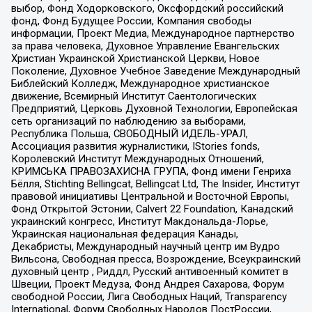
выбор, Фонд Ходорковского, Оксфордский российский
фонд, Фонд Будущее России, Компания свободы
информации, Проект Медиа, Международное партнерство
за права человека, Духовное Управление Евангельских
Христиан Украинской Христианской Церкви, Новое
Поколение, Духовное Учебное Заведение Международный
Библейский Колледж, Международное христианское
движение, Всемирный Институт Саентологических
Предприятий, Церковь Духовной Технологии, Европейская
сеть организаций по наблюдению за выборами,
Республика Польша, СВОБОДНЫЙ ИДЕЛЬ-УРАЛ,
Ассоциация развития журналистики, IStories fonds,
Королевский Институт Международных Отношений,
КРИМСЬКА ПРАВОЗАХИСНА ГРУПА, Фонд имени Генриха
Бёлля, Stichting Bellingcat, Bellingcat Ltd, The Insider, Институт
правовой инициативы Центральной и Восточной Европы,
Фонд Открытой Эстонии, Calvert 22 Foundation, Канадский
украинский конгресс, Институт Макдональда-Лорье,
Украинская национальная федерация Канады,
Декабристы, Международный научный центр им Вудро
Вильсона, Свободная пресса, Возрождение, Всеукраинский
духовный центр , Риддл, Русский антивоенный комитет в
Швеции, Проект Медуза, Фонд Андрея Сахарова, Форум
свободной России, Лига Свободных Наций, Transparеncy
International, Форум Свободных Народов ПостРоссии,