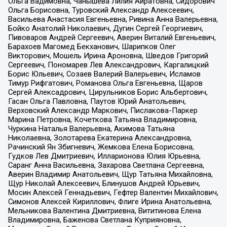
Ольга Вадимовна, Чанышева Лилия Айратовна, Сидорович
Ольга Борисовна, Туровский Александр Алексеевич,
Васильева Анастасия Евгеньевна, Ривина Анна Валерьевна,
Бойко Анатолий Николаевич, Дугин Сергей Георгиевич,
Пивоваров Андрей Сергеевич, Аверин Виталий Евгеньевич,
Барахоев Магомед Бекханович, Шарипков Олег
Викторович, Мошель Ирина Ароновна, Шведов Григорий
Сергеевич, Пономарев Лев Александрович, Каргалицкий
Борис Юльевич, Созаев Валерий Валерьевич, Исламов
Тимур Рифгатович, Романова Ольга Евгеньевна, Щаров
Сергей Алексадрович, Цирульников Борис Альбертович,
Гасан Ольга Павловна, Паутов Юрий Анатольевич,
Верховский Александр Маркович, Пислакова-Паркер
Марина Петровна, Кочеткова Татьяна Владимировна,
Чуркина Наталья Валерьевна, Акимова Татьяна
Николаевна, Золотарева Екатерина Александровна,
Рачинский Ян Збигневич, Жемкова Елена Борисовна,
Гудков Лев Дмитриевич, Илларионова Юлия Юрьевна,
Саранг Анна Васильевна, Захарова Светлана Сергеевна,
Аверин Владимир Анатольевич, Щур Татьяна Михайловна,
Щур Николай Алексеевич, Блинушов Андрей Юрьевич,
Мосин Алексей Геннадьевич, Гефтер Валентин Михайлович,
Симонов Алексей Кириллович, Флиге Ирина Анатольевна,
Мельникова Валентина Дмитриевна, Вититинова Елена
Владимировна, Баженова Светлана Куприяновна,