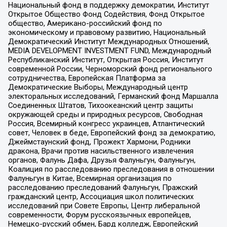
Национальный фонд в поддержку демократии, Институт
Открытое Общество Фонд Содействия, Фонд Открытое
общество, Американо-российский фонд по
экономическому и правовому развитию, Национальный
Демократический Институт Международных Отношений,
MEDIA DEVELOPMENT INVESTMENT FUND, Международный
Республиканский Институт, Открытая Россия, Институт
современной России, Черноморский фонд регионального
сотрудничества, Европейская Платформа за
Демократические Выборы, Международный центр
электоральных исследований, Германский фонд Маршалла
Соединенных Штатов, Тихоокеанский центр защиты
окружающей среды и природных ресурсов, Свободная
Россия, Всемирный конгресс украинцев, Атлантический
совет, Человек в беде, Европейский фонд за демократию,
Джеймстаунский фонд, Прожект Хармони, Родники
дракона, Врачи против насильственного извлечения
органов, Фалунь Дафа, Друзья Фалуньгун, Фалуньгун,
Коалиция по расследованию преследования в отношении
Фалуньгун в Китае, Всемирная организация по
расследованию преследований Фалуньгун, Пражский
гражданский центр, Ассоциация школ политических
исследований при Совете Европы, Центр либеральной
современности, Форум русскоязычных европейцев,
Немецко-русский обмен, Бард колледж, Европейский