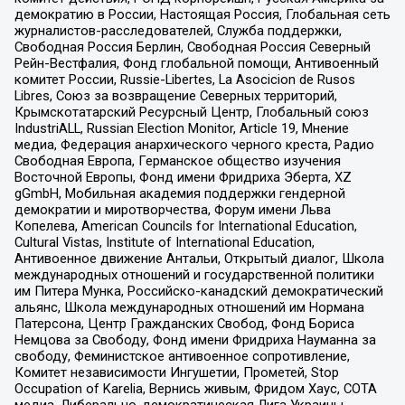
демократию в России, Настоящая Россия, Глобальная сеть
журналистов-расследователей, Служба поддержки,
Свободная Россия Берлин, Свободная Россия Северный
Рейн-Вестфалия, Фонд глобальной помощи, Антивоенный
комитет России, Russie-Libertes, La Asocicion de Rusos
Libres, Союз за возвращение Северных территорий,
Крымскотатарский Ресурсный Центр, Глобальный союз
IndustriALL, Russian Election Monitor, Article 19, Мнение
медиа, Федерация анархического черного креста, Радио
Свободная Европа, Германское общество изучения
Восточной Европы, Фонд имени Фридриха Эберта, XZ
gGmbH, Мобильная академия поддержки гендерной
демократии и миротворчества, Форум имени Льва
Копелева, American Councils for International Education,
Cultural Vistas, Institute of International Education,
Антивоенное движение Антальи, Открытый диалог, Школа
международных отношений и государственной политики
им Питера Мунка, Российско-канадский демократический
альянс, Школа международных отношений им Нормана
Патерсона, Центр Гражданских Свобод, Фонд Бориса
Немцова за Свободу, Фонд имени Фридриха Науманна за
свободу, Феминистское антивоенное сопротивление,
Комитет независимости Ингушетии, Прометей, Stop
Occupation of Karelia, Вернись живым, Фридом Хаус, СОТА