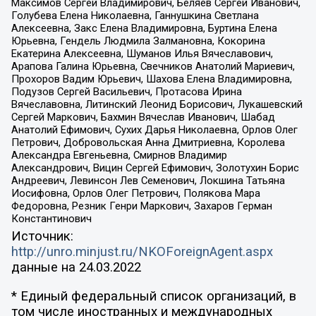
Максимов Сергей Владимирович, Беляев Сергей Иванович,
Голубева Елена Николаевна, Ганнушкина Светлана
Алексеевна, Закс Елена Владимировна, Буртина Елена
Юрьевна, Гендель Людмила Залмановна, Кокорина
Екатерина Алексеевна, Шуманов Илья Вячеславович,
Арапова Галина Юрьевна, Свечников Анатолий Мариевич,
Прохоров Вадим Юрьевич, Шахова Елена Владимировна,
Подузов Сергей Васильевич, Протасова Ирина
Вячеславовна, Литинский Леонид Борисович, Лукашевский
Сергей Маркович, Бахмин Вячеслав Иванович, Шабад
Анатолий Ефимович, Сухих Дарья Николаевна, Орлов Олег
Петрович, Добровольская Анна Дмитриевна, Королева
Александра Евгеньевна, Смирнов Владимир
Александрович, Вицин Сергей Ефимович, Золотухин Борис
Андреевич, Левинсон Лев Семенович, Локшина Татьяна
Иосифовна, Орлов Олег Петрович, Полякова Мара
Федоровна, Резник Генри Маркович, Захаров Герман
Константинович
Источник:
http://unro.minjust.ru/NKOForeignAgent.aspx
данные на
24.03.2022
* Единый федеральный список организаций, в
том числе иностранных и международных