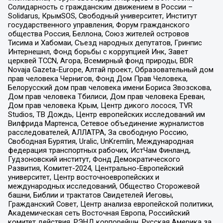
Солидарность с гражданским движением в России –
Solidarus, КрымSOS, Свободный университет, Институт
государственного управления, Форум гражданского
общества Россия, Беллона, Союз жителей островов
Тисима и Хабомаи, Съезд народных депутатов, Гринпис
Интернешнл, Фонд борьбы с коррупцией Инк, Завет
церквей TCCN, Агора, Всемирный фонд природы, BDR
Novaja Gazeta-Europe, Алтай проект, Образовательный дом
прав человека Чернигов, Фонд Дом Прав Человека,
Белорусский дом прав человека имени Бориса Звозскова,
Дом прав человека Тбилиси, Дом прав человека Ереван,
Дом прав человека Крым, Центр дикого лосося, TVR
Studios, ТВ Дождь, Центр европейских исследований им
Вилфрида Мартенса, Сетевое объединение журналистов
расследователей, АЛЛАТРА, За свободную Россию,
Свободная Бурятия, Uralic, UnKremlin, Международная
федерация транспортных рабочих, ИстЧам Финланд,
Гудзоновский институт, Фонд Демократического
Развития, Комитет-2024, Центрально-Европейский
университет, Центр восточноевропейских и
международных исследований, Общество Сторожевой
башни, Библии и трактатов Свидетелей Иеговы,
Гражданский Совет, Центр анализа европейской политики,
Академическая сеть Восточная Европа, Российский
комитет действия, РЭНД корпорейшн, Русская Америка за