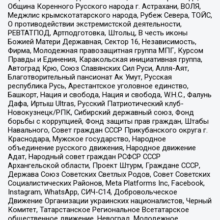
Община Коренного Русского народа г. Астрахани, ВОЛЯ,
Меджлис крымскотатарского народа, Рубеж Севера, ТОЙС,
О противодействии экстремистской деятельности,
РЕВТАТПОД, Артподготовка, Штольц, В честь иконы
Божией Матери Державная, Сектор 16, Независимость,
Фирма, Молодежная правозащитная группа МПГ, Курсом
Правды и Единения, Каракольская инициативная группа,
Автоград Крю, Союз Славянских Сил Руси, Алля-Аят,
Благотворительный пансионат Ак Умут, Русская
республика Русь, Арестантское уголовное единство,
Башкорт, Нация и свобода, Нация и свобода, W.H.С., Фалунь
Дафа, Иртыш Ultras, Русский Патриотический клуб-
Новокузнецк/РПК, Сибирский державный союз, Фонд
борьбы с коррупцией, Фонд защиты прав граждан, Штабы
Навального, Совет граждан СССР Прикубанского округа г.
Краснодара, Мужское государство, Народное
объединение русского движения, Народное движение
Адат, Народный совет граждан РСФСР СССР
Архангельской области, Проект Штурм, Граждане СССР,
Держава Союз Советских Светлых Родов, Совет Советских
Социалистических Районов, Meta Platforms Inc, Facebook,
Instagram, WhatsApp, СИЧ-С14, Добровольческое
Движение Организации украинских националистов, Черный
Комитет, Татарстанское Региональное Всетатарское
общественное движение, Невоград, Молодежное