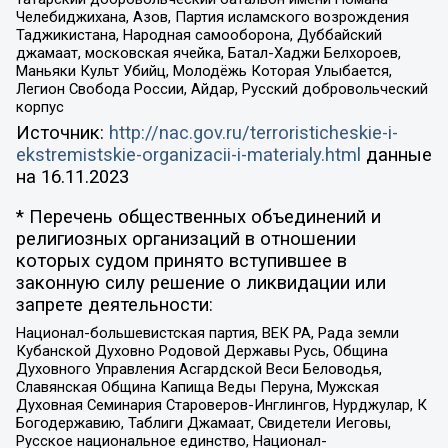
Челебиджихана, Азов, Партия исламского возрождения
Таджикистана, Народная самооборона, Дуббайский
джамаат, московская ячейка, Батал-Хаджи Белхороев,
Маньяки Культ Убийц, Молодёжь Которая Улыбается,
Легион Свобода России, Айдар, Русский добровольческий
корпус
Источник:
http://nac.gov.ru/terroristicheskie-i-
ekstremistskie-organizacii-i-materialy.html
данные
на
16.11.2023
* Перечень общественных объединений и
религиозных организаций в отношении
которых судом принято вступившее в
законную силу решение о ликвидации или
запрете деятельности:
Национал-большевистская партия, ВЕК РА, Рада земли
Кубанской Духовно Родовой Державы Русь, Община
Духовного Управления Асгардской Веси Беловодья,
Славянская Община Капища Веды Перуна, Мужская
Духовная Семинария Староверов-Инглингов, Нурджулар, К
Богодержавию, Таблиги Джамаат, Свидетели Иеговы,
Русское национальное единство, Национал-