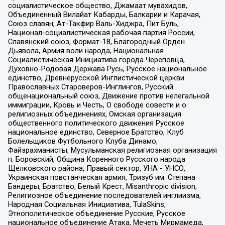
социалистическое общество, Джамаат мувахидов,
Объединенный Вилайат Кабарды, Балкарии и Карачая,
Союз славян, Ат-Такфир Валь-Хиджра, Пит Буль,
Национал-социалистическая рабочая партия России,
Славянский союз, Формат-18, Благородный Орден
Дьявола, Армия воли народа, Национальная
Социалистическая Инициатива города Череповца,
Духовно-Родовая Держава Русь, Русское национальное
единство, Древнерусской Инглистической церкви
Православных Староверов-Инглингов, Русский
общенациональный союз, Движение против нелегальной
иммиграции, Кровь и Честь, О свободе совести и о
религиозных объединениях, Омская организация
общественного политического движения Русское
национальное единство, Северное Братство, Клуб
Болельщиков Футбольного Клуба Динамо,
Файзрахманисты, Мусульманская религиозная организация
п. Боровский, Община Коренного Русского народа
Щелковского района, Правый сектор, УНА - УНСО,
Украинская повстанческая армия, Тризуб им. Степана
Бандеры, Братство, Белый Крест, Misanthropic division,
Религиозное объединение последователей инглиизма,
Народная Социальная Инициатива, TulaSkins,
Этнополитическое объединение Русские, Русское
национальное объединение Атака, Мечеть Мирмамеда,