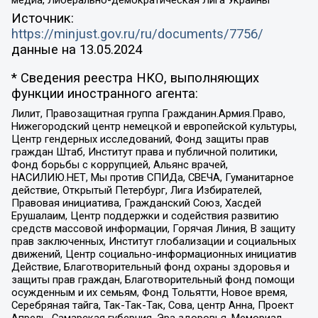
медиа, Либерально-демократическая Лига Украины
Источник:
https://minjust.gov.ru/ru/documents/7756/
данные на
13.05.2024
* Сведения реестра НКО, выполняющих
функции иностранного агента:
Лилит, Правозащитная группа Гражданин.Армия.Право,
Нижегородский центр немецкой и европейской культуры,
Центр гендерных исследований, Фонд защиты прав
граждан Штаб, Институт права и публичной политики,
Фонд борьбы с коррупцией, Альянс врачей,
НАСИЛИЮ.НЕТ, Мы против СПИДа, СВЕЧА, Гуманитарное
действие, Открытый Петербург, Лига Избирателей,
Правовая инициатива, Гражданский Союз, Хасдей
Ерушалаим, Центр поддержки и содействия развитию
средств массовой информации, Горячая Линия, В защиту
прав заключенных, Институт глобализации и социальных
движений, Центр социально-информационных инициатив
Действие, Благотворительный фонд охраны здоровья и
защиты прав граждан, Благотворительный фонд помощи
осужденным и их семьям, Фонд Тольятти, Новое время,
Серебряная тайга, Так-Так-Так, Сова, центр Анна, Проект
Апрель, Самарская губерния, Эра здоровья, Мемориал,