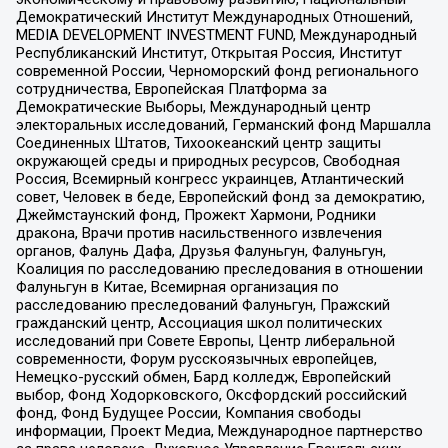
Демократический Институт Международных Отношений,
MEDIA DEVELOPMENT INVESTMENT FUND, Международный
Республиканский Институт, Открытая Россия, Институт
современной России, Черноморский фонд регионального
сотрудничества, Европейская Платформа за
Демократические Выборы, Международный центр
электоральных исследований, Германский фонд Маршалла
Соединенных Штатов, Тихоокеанский центр защиты
окружающей среды и природных ресурсов, Свободная
Россия, Всемирный конгресс украинцев, Атлантический
совет, Человек в беде, Европейский фонд за демократию,
Джеймстаунский фонд, Прожект Хармони, Родники
дракона, Врачи против насильственного извлечения
органов, Фалунь Дафа, Друзья Фалуньгун, Фалуньгун,
Коалиция по расследованию преследования в отношении
Фалуньгун в Китае, Всемирная организация по
расследованию преследований Фалуньгун, Пражский
гражданский центр, Ассоциация школ политических
исследований при Совете Европы, Центр либеральной
современности, Форум русскоязычных европейцев,
Немецко-русский обмен, Бард колледж, Европейский
выбор, Фонд Ходорковского, Оксфордский российский
фонд, Фонд Будущее России, Компания свободы
информации, Проект Медиа, Международное партнерство