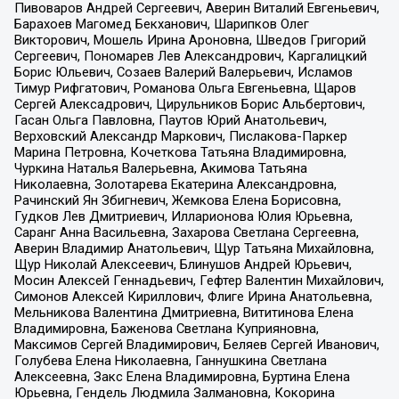
Пивоваров Андрей Сергеевич, Аверин Виталий Евгеньевич,
Барахоев Магомед Бекханович, Шарипков Олег
Викторович, Мошель Ирина Ароновна, Шведов Григорий
Сергеевич, Пономарев Лев Александрович, Каргалицкий
Борис Юльевич, Созаев Валерий Валерьевич, Исламов
Тимур Рифгатович, Романова Ольга Евгеньевна, Щаров
Сергей Алексадрович, Цирульников Борис Альбертович,
Гасан Ольга Павловна, Паутов Юрий Анатольевич,
Верховский Александр Маркович, Пислакова-Паркер
Марина Петровна, Кочеткова Татьяна Владимировна,
Чуркина Наталья Валерьевна, Акимова Татьяна
Николаевна, Золотарева Екатерина Александровна,
Рачинский Ян Збигневич, Жемкова Елена Борисовна,
Гудков Лев Дмитриевич, Илларионова Юлия Юрьевна,
Саранг Анна Васильевна, Захарова Светлана Сергеевна,
Аверин Владимир Анатольевич, Щур Татьяна Михайловна,
Щур Николай Алексеевич, Блинушов Андрей Юрьевич,
Мосин Алексей Геннадьевич, Гефтер Валентин Михайлович,
Симонов Алексей Кириллович, Флиге Ирина Анатольевна,
Мельникова Валентина Дмитриевна, Вититинова Елена
Владимировна, Баженова Светлана Куприяновна,
Максимов Сергей Владимирович, Беляев Сергей Иванович,
Голубева Елена Николаевна, Ганнушкина Светлана
Алексеевна, Закс Елена Владимировна, Буртина Елена
Юрьевна, Гендель Людмила Залмановна, Кокорина