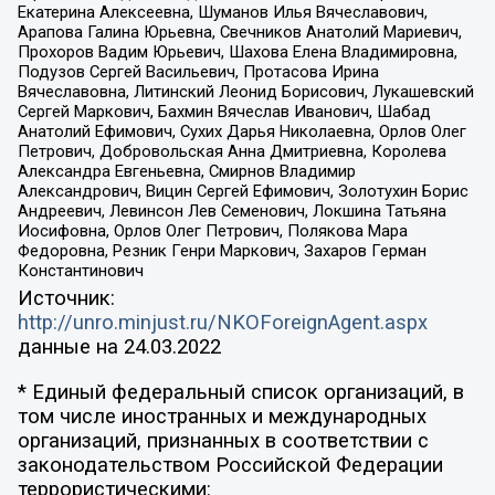
Екатерина Алексеевна, Шуманов Илья Вячеславович,
Арапова Галина Юрьевна, Свечников Анатолий Мариевич,
Прохоров Вадим Юрьевич, Шахова Елена Владимировна,
Подузов Сергей Васильевич, Протасова Ирина
Вячеславовна, Литинский Леонид Борисович, Лукашевский
Сергей Маркович, Бахмин Вячеслав Иванович, Шабад
Анатолий Ефимович, Сухих Дарья Николаевна, Орлов Олег
Петрович, Добровольская Анна Дмитриевна, Королева
Александра Евгеньевна, Смирнов Владимир
Александрович, Вицин Сергей Ефимович, Золотухин Борис
Андреевич, Левинсон Лев Семенович, Локшина Татьяна
Иосифовна, Орлов Олег Петрович, Полякова Мара
Федоровна, Резник Генри Маркович, Захаров Герман
Константинович
Источник:
http://unro.minjust.ru/NKOForeignAgent.aspx
данные на
24.03.2022
* Единый федеральный список организаций, в
том числе иностранных и международных
организаций, признанных в соответствии с
законодательством Российской Федерации
террористическими: