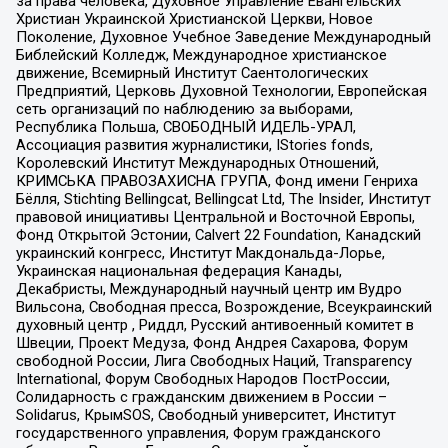
за права человека, Духовное Управление Евангельских
Христиан Украинской Христианской Церкви, Новое
Поколение, Духовное Учебное Заведение Международный
Библейский Колледж, Международное христианское
движение, Всемирный Институт Саентологических
Предприятий, Церковь Духовной Технологии, Европейская
сеть организаций по наблюдению за выборами,
Республика Польша, СВОБОДНЫЙ ИДЕЛЬ-УРАЛ,
Ассоциация развития журналистики, IStories fonds,
Королевский Институт Международных Отношений,
КРИМСЬКА ПРАВОЗАХИСНА ГРУПА, Фонд имени Генриха
Бёлля, Stichting Bellingcat, Bellingcat Ltd, The Insider, Институт
правовой инициативы Центральной и Восточной Европы,
Фонд Открытой Эстонии, Calvert 22 Foundation, Канадский
украинский конгресс, Институт Макдональда-Лорье,
Украинская национальная федерация Канады,
Декабристы, Международный научный центр им Вудро
Вильсона, Свободная пресса, Возрождение, Всеукраинский
духовный центр , Риддл, Русский антивоенный комитет в
Швеции, Проект Медуза, Фонд Андрея Сахарова, Форум
свободной России, Лига Свободных Наций, Transparеncy
International, Форум Свободных Народов ПостРоссии,
Солидарность с гражданским движением в России –
Solidarus, КрымSOS, Свободный университет, Институт
государственного управления, Форум гражданского