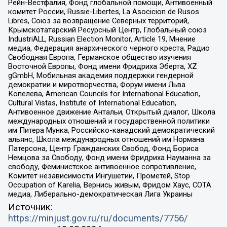
Рейн-Вестфалия, Фонд глобальной помощи, Антивоенный
комитет России, Russie-Libertes, La Asocicion de Rusos
Libres, Союз за возвращение Северных территорий,
Крымскотатарский Ресурсный Центр, Глобальный союз
IndustriALL, Russian Election Monitor, Article 19, Мнение
медиа, Федерация анархического черного креста, Радио
Свободная Европа, Германское общество изучения
Восточной Европы, Фонд имени Фридриха Эберта, XZ
gGmbH, Мобильная академия поддержки гендерной
демократии и миротворчества, Форум имени Льва
Копелева, American Councils for International Education,
Cultural Vistas, Institute of International Education,
Антивоенное движение Антальи, Открытый диалог, Школа
международных отношений и государственной политики
им Питера Мунка, Российско-канадский демократический
альянс, Школа международных отношений им Нормана
Патерсона, Центр Гражданских Свобод, Фонд Бориса
Немцова за Свободу, Фонд имени Фридриха Науманна за
свободу, Феминистское антивоенное сопротивление,
Комитет независимости Ингушетии, Прометей, Stop
Occupation of Karelia, Вернись живым, Фридом Хаус, СОТА
медиа, Либерально-демократическая Лига Украины
Источник:
https://minjust.gov.ru/ru/documents/7756/