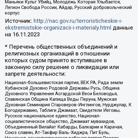
Маньяки Культ Убийц, Молодёжь Которая Улыбается,
Легион Свобода России, Айдар, Русский добровольческий
корпус
Источник:
http://nac.gov.ru/terroristicheskie-i-
ekstremistskie-organizacii-i-materialy.html
данные
на
16.11.2023
* Перечень общественных объединений и
религиозных организаций в отношении
которых судом принято вступившее в
законную силу решение о ликвидации или
запрете деятельности:
Национал-большевистская партия, ВЕК РА, Рада земли
Кубанской Духовно Родовой Державы Русь, Община
Духовного Управления Асгардской Веси Беловодья,
Славянская Община Капища Веды Перуна, Мужская
Духовная Семинария Староверов-Инглингов, Нурджулар, К
Богодержавию, Таблиги Джамаат, Свидетели Иеговы,
Русское национальное единство, Национал-
социалистическое общество, Джамаат мувахидов,
Объединенный Вилайат Кабарды, Балкарии и Карачая,
Союз славян, Ат-Такфир Валь-Хиджра, Пит Буль,
Национал-социалистическая рабочая партия России,