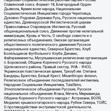
Славянский союз, Формат-18, Благородный Орден
Дьявола, Армия воли народа, Национальная
Социалистическая Инициатива города Череповца,
Духовно-Родовая Держава Русь, Русское национальное
единство, Древнерусской Инглистической церкви
Православных Староверов-Инглингов, Русский
общенациональный союз, Движение против нелегальной
иммиграции, Кровь и Честь, О свободе совести и о
религиозных объединениях, Омская организация
общественного политического движения Русское
национальное единство, Северное Братство, Клуб
Болельщиков Футбольного Клуба Динамо,
Файзрахманисты, Мусульманская религиозная организация
п. Боровский, Община Коренного Русского народа
Щелковского района, Правый сектор, УНА - УНСО,
Украинская повстанческая армия, Тризуб им. Степана
Бандеры, Братство, Белый Крест, Misanthropic division,
Религиозное объединение последователей инглиизма,
Народная Социальная Инициатива, TulaSkins,
Этнополитическое объединение Русские, Русское
национальное объединение Атака, Мечеть Мирмамеда,
Община Коренного Русского народа г. Астрахани, ВОЛЯ,
Меджлис крымскотатарского народа, Рубеж Севера, ТОЙС,
О противодействии экстремистской деятельности,