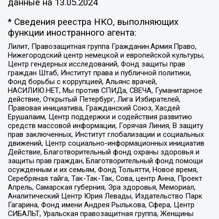
данные на
13.05.2024
* Сведения реестра НКО, выполняющих
функции иностранного агента:
Лилит, Правозащитная группа Гражданин.Армия.Право,
Нижегородский центр немецкой и европейской культуры,
Центр гендерных исследований, Фонд защиты прав
граждан Штаб, Институт права и публичной политики,
Фонд борьбы с коррупцией, Альянс врачей,
НАСИЛИЮ.НЕТ, Мы против СПИДа, СВЕЧА, Гуманитарное
действие, Открытый Петербург, Лига Избирателей,
Правовая инициатива, Гражданский Союз, Хасдей
Ерушалаим, Центр поддержки и содействия развитию
средств массовой информации, Горячая Линия, В защиту
прав заключенных, Институт глобализации и социальных
движений, Центр социально-информационных инициатив
Действие, Благотворительный фонд охраны здоровья и
защиты прав граждан, Благотворительный фонд помощи
осужденным и их семьям, Фонд Тольятти, Новое время,
Серебряная тайга, Так-Так-Так, Сова, центр Анна, Проект
Апрель, Самарская губерния, Эра здоровья, Мемориал,
Аналитический Центр Юрия Левады, Издательство Парк
Гагарина, Фонд имени Андрея Рылькова, Сфера, Центр
СИБАЛЬТ, Уральская правозащитная группа, Женщины