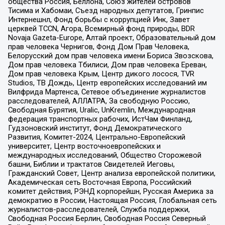
общества Россия, Беллона, Союз жителей островов
Тисима и Хабомаи, Съезд народных депутатов, Гринпис
Интернешнл, Фонд борьбы с коррупцией Инк, Завет
церквей TCCN, Агора, Всемирный фонд природы, BDR
Novaja Gazeta-Europe, Алтай проект, Образовательный дом
прав человека Чернигов, Фонд Дом Прав Человека,
Белорусский дом прав человека имени Бориса Звозскова,
Дом прав человека Тбилиси, Дом прав человека Ереван,
Дом прав человека Крым, Центр дикого лосося, TVR
Studios, ТВ Дождь, Центр европейских исследований им
Вилфрида Мартенса, Сетевое объединение журналистов
расследователей, АЛЛАТРА, За свободную Россию,
Свободная Бурятия, Uralic, UnKremlin, Международная
федерация транспортных рабочих, ИстЧам Финланд,
Гудзоновский институт, Фонд Демократического
Развития, Комитет-2024, Центрально-Европейский
университет, Центр восточноевропейских и
международных исследований, Общество Сторожевой
башни, Библии и трактатов Свидетелей Иеговы,
Гражданский Совет, Центр анализа европейской политики,
Академическая сеть Восточная Европа, Российский
комитет действия, РЭНД корпорейшн, Русская Америка за
демократию в России, Настоящая Россия, Глобальная сеть
журналистов-расследователей, Служба поддержки,
Свободная Россия Берлин, Свободная Россия Северный