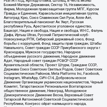
РЕВТАТПОД, Артподготовка, Штольц, В честь иконы
Божией Матери Державная, Сектор 16, Независимость,
Фирма, Молодежная правозащитная группа МПГ, Курсом
Правды и Единения, Каракольская инициативная группа,
Автоград Крю, Союз Славянских Сил Руси, Алля-Аят,
Благотворительный пансионат Ак Умут, Русская
республика Русь, Арестантское уголовное единство,
Башкорт, Нация и свобода, Нация и свобода, W.H.С., Фалунь
Дафа, Иртыш Ultras, Русский Патриотический клуб-
Новокузнецк/РПК, Сибирский державный союз, Фонд
борьбы с коррупцией, Фонд защиты прав граждан, Штабы
Навального, Совет граждан СССР Прикубанского округа г.
Краснодара, Мужское государство, Народное
объединение русского движения, Народное движение
Адат, Народный совет граждан РСФСР СССР
Архангельской области, Проект Штурм, Граждане СССР,
Держава Союз Советских Светлых Родов, Совет Советских
Социалистических Районов, Meta Platforms Inc, Facebook,
Instagram, WhatsApp, СИЧ-С14, Добровольческое
Движение Организации украинских националистов, Черный
Комитет, Татарстанское Региональное Всетатарское
общественное движение, Невоград, Молодежное
Демократическое Движение Весна, Верховный Совет
Татарской Автономной Советской Социалистической
Республики, Конгресс ойрат-калмыцкого народа,