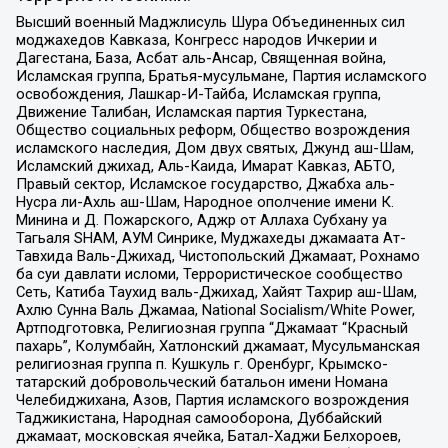
Высший военный Маджлисуль Шура Объединенных сил
моджахедов Кавказа, Конгресс народов Ичкерии и
Дагестана, База, Асбат аль-Ансар, Священная война,
Исламская группа, Братья-мусульмане, Партия исламского
освобождения, Лашкар-И-Тайба, Исламская группа,
Движение Талибан, Исламская партия Туркестана,
Общество социальных реформ, Общество возрождения
исламского наследия, Дом двух святых, Джунд аш-Шам,
Исламский джихад, Аль-Каида, Имарат Кавказ, АБТО,
Правый сектор, Исламское государство, Джабха аль-
Нусра ли-Ахль аш-Шам, Народное ополчение имени К.
Минина и Д. Пожарского, Аджр от Аллаха Субхану уа
Тагьаля SHAM, АУМ Синрике, Муджахеды джамаата Ат-
Тавхида Валь-Джихад, Чистопольский Джамаат, Рохнамо
ба суи давлати исломи, Террористическое сообщество
Сеть, Катиба Таухид валь-Джихад, Хайят Тахрир аш-Шам,
Ахлю Сунна Валь Джамаа, National Socialism/White Power,
Артподготовка, Религиозная группа “Джамаат “Красный
пахарь”, Колумбайн, Хатлонский джамаат, Мусульманская
религиозная группа п. Кушкуль г. Оренбург, Крымско-
татарский добровольческий батальон имени Номана
Челебиджихана, Азов, Партия исламского возрождения
Таджикистана, Народная самооборона, Дуббайский
джамаат, московская ячейка, Батал-Хаджи Белхороев,