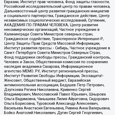
Евразии, Институт прав человека, Фонд защиты гласности,
Российский исследовательский центр по правам человека,
Дальневосточный центр развития гражданских инициатив
и социального партнерства, Гражданское действие, Центр
независимых социологических исследований, Сутяжник,
АКАДЕМИЯ ПО ПРАВАМ ЧЕЛОВЕКА, Центр развития
некоммерческих организаций, Частное учреждение в
Калининграде Совета Министров северных стран,
Гражданское содействие, Трансперенси Интернешнл-Р,
Центр Защиты Прав Средств Массовой Информации,
Институт развития прессы - Сибирь, Частное учреждение в
Санкт-Петербурге Совета Министров Северных Стран,
Фонд поддержки свободы прессы, Гражданский контроль,
Человек и Закон, Общественная комиссия по сохранению
наследия академика Сахарова, Информационное
агентство МЕМО. РУ, Институт региональной прессы,
Институт Развития Свободы Информации, Экозащита!-
Женсовет, Общественный вердикт, Евразийская
антимонопольная ассоциация, Бедушев Петр Петрович,
Дзугкоева Регина Николаевна, Кривенко Сергей
Владимирович, Милославский Павел Юрьевич, Шнырова
Ольга Вадимовна, Чанышева Лилия Айратовна, Сидорович
Ольга Борисовна, Туровский Александр Алексеевич,
Васильева Анастасия Евгеньевна, Ривина Анна Валерьевна,
Бойко Анатолий Николаевич, Дугин Сергей Георгиевич,