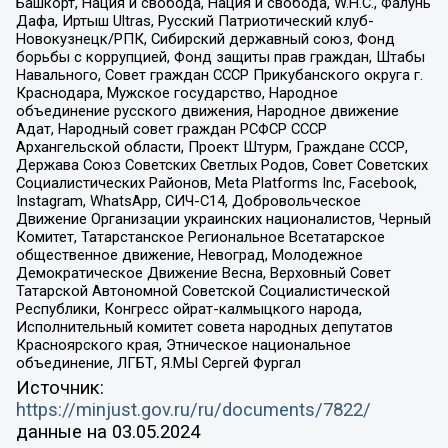
Башкорт, Нация и свобода, Нация и свобода, W.H.С., Фалунь
Дафа, Иртыш Ultras, Русский Патриотический клуб-
Новокузнецк/РПК, Сибирский державный союз, Фонд
борьбы с коррупцией, Фонд защиты прав граждан, Штабы
Навального, Совет граждан СССР Прикубанского округа г.
Краснодара, Мужское государство, Народное
объединение русского движения, Народное движение
Адат, Народный совет граждан РСФСР СССР
Архангельской области, Проект Штурм, Граждане СССР,
Держава Союз Советских Светлых Родов, Совет Советских
Социалистических Районов, Meta Platforms Inc, Facebook,
Instagram, WhatsApp, СИЧ-С14, Добровольческое
Движение Организации украинских националистов, Черный
Комитет, Татарстанское Региональное Всетатарское
общественное движение, Невоград, Молодежное
Демократическое Движение Весна, Верховный Совет
Татарской Автономной Советской Социалистической
Республики, Конгресс ойрат-калмыцкого народа,
Исполнительный комитет совета народных депутатов
Красноярского края, Этническое национальное
объединение, ЛГБТ, Я.МЫ Сергей Фургал
Источник:
https://minjust.gov.ru/ru/documents/7822/
данные на
03.05.2024