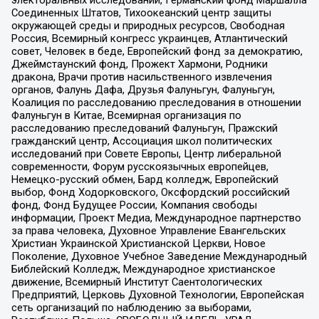
электоральных исследований, Германский фонд Маршалла
Соединенных Штатов, Тихоокеанский центр защиты
окружающей среды и природных ресурсов, Свободная
Россия, Всемирный конгресс украинцев, Атлантический
совет, Человек в беде, Европейский фонд за демократию,
Джеймстаунский фонд, Прожект Хармони, Родники
дракона, Врачи против насильственного извлечения
органов, Фалунь Дафа, Друзья Фалуньгун, Фалуньгун,
Коалиция по расследованию преследования в отношении
Фалуньгун в Китае, Всемирная организация по
расследованию преследований Фалуньгун, Пражский
гражданский центр, Ассоциация школ политических
исследований при Совете Европы, Центр либеральной
современности, Форум русскоязычных европейцев,
Немецко-русский обмен, Бард колледж, Европейский
выбор, Фонд Ходорковского, Оксфордский российский
фонд, Фонд Будущее России, Компания свободы
информации, Проект Медиа, Международное партнерство
за права человека, Духовное Управление Евангельских
Христиан Украинской Христианской Церкви, Новое
Поколение, Духовное Учебное Заведение Международный
Библейский Колледж, Международное христианское
движение, Всемирный Институт Саентологических
Предприятий, Церковь Духовной Технологии, Европейская
сеть организаций по наблюдению за выборами,