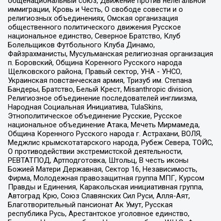
общенациональный союз, Движение против нелегальной
иммиграции, Кровь и Честь, О свободе совести и о
религиозных объединениях, Омская организация
общественного политического движения Русское
национальное единство, Северное Братство, Клуб
Болельщиков Футбольного Клуба Динамо,
Файзрахманисты, Мусульманская религиозная организация
п. Боровский, Община Коренного Русского народа
Щелковского района, Правый сектор, УНА - УНСО,
Украинская повстанческая армия, Тризуб им. Степана
Бандеры, Братство, Белый Крест, Misanthropic division,
Религиозное объединение последователей инглиизма,
Народная Социальная Инициатива, TulaSkins,
Этнополитическое объединение Русские, Русское
национальное объединение Атака, Мечеть Мирмамеда,
Община Коренного Русского народа г. Астрахани, ВОЛЯ,
Меджлис крымскотатарского народа, Рубеж Севера, ТОЙС,
О противодействии экстремистской деятельности,
РЕВТАТПОД, Артподготовка, Штольц, В честь иконы
Божией Матери Державная, Сектор 16, Независимость,
Фирма, Молодежная правозащитная группа МПГ, Курсом
Правды и Единения, Каракольская инициативная группа,
Автоград Крю, Союз Славянских Сил Руси, Алля-Аят,
Благотворительный пансионат Ак Умут, Русская
республика Русь, Арестантское уголовное единство,