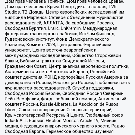
Дом прав человека Тбилиси, Дом прав человека Ереван,
Дом прав человека Крым, Центр дикого лосося, TVR
Studios, ТВ Дождь, Центр европейских исследований им
Вилфрида Мартенса, Сетевое объединение журналистов
расследователей, АЛЛАТРА, За свободную Россию,
Свободная Бурятия, Uralic, UnKremlin, Международная
федерация транспортных рабочих, ИстЧам Финланд,
Гудзоновский институт, Фонд Демократического
Развития, Комитет-2024, Центрально-Европейский
университет, Центр восточноевропейских и
международных исследований, Общество Сторожевой
башни, Библии и трактатов Свидетелей Иеговы,
Гражданский Совет, Центр анализа европейской политики,
Академическая сеть Восточная Европа, Российский
комитет действия, РЭНД корпорейшн, Русская Америка за
демократию в России, Настоящая Россия, Глобальная сеть
журналистов-расследователей, Служба поддержки,
Свободная Россия Берлин, Свободная Россия Северный
Рейн-Вестфалия, Фонд глобальной помощи, Антивоенный
комитет России, Russie-Libertes, La Asocicion de Rusos
Libres, Союз за возвращение Северных территорий,
Крымскотатарский Ресурсный Центр, Глобальный союз
IndustriALL, Russian Election Monitor, Article 19, Мнение
медиа, Федерация анархического черного креста, Радио
Свободная Европа, Германское общество изучения