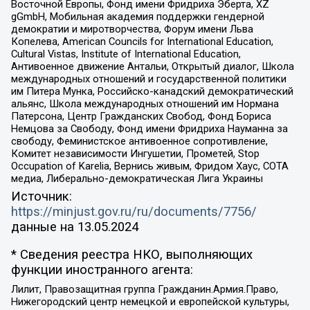
Восточной Европы, Фонд имени Фридриха Эберта, XZ
gGmbH, Мобильная академия поддержки гендерной
демократии и миротворчества, Форум имени Льва
Копелева, American Councils for International Education,
Cultural Vistas, Institute of International Education,
Антивоенное движение Антальи, Открытый диалог, Школа
международных отношений и государственной политики
им Питера Мунка, Российско-канадский демократический
альянс, Школа международных отношений им Нормана
Патерсона, Центр Гражданских Свобод, Фонд Бориса
Немцова за Свободу, Фонд имени Фридриха Науманна за
свободу, Феминистское антивоенное сопротивление,
Комитет независимости Ингушетии, Прометей, Stop
Occupation of Karelia, Вернись живым, Фридом Хаус, СОТА
медиа, Либерально-демократическая Лига Украины
Источник:
https://minjust.gov.ru/ru/documents/7756/
данные на
13.05.2024
* Сведения реестра НКО, выполняющих
функции иностранного агента:
Лилит, Правозащитная группа Гражданин.Армия.Право,
Нижегородский центр немецкой и европейской культуры,