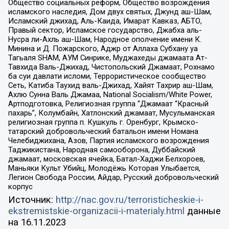
Общество социальных реформ, Общество возрождения
исламского наследия, Дом двух святых, Джунд аш-Шам,
Исламский джихад, Аль-Каида, Имарат Кавказ, АБТО,
Правый сектор, Исламское государство, Джабха аль-
Нусра ли-Ахль аш-Шам, Народное ополчение имени К.
Минина и Д. Пожарского, Аджр от Аллаха Субхану уа
Тагьаля SHAM, АУМ Синрике, Муджахеды джамаата Ат-
Тавхида Валь-Джихад, Чистопольский Джамаат, Рохнамо
ба суи давлати исломи, Террористическое сообщество
Сеть, Катиба Таухид валь-Джихад, Хайят Тахрир аш-Шам,
Ахлю Сунна Валь Джамаа, National Socialism/White Power,
Артподготовка, Религиозная группа “Джамаат “Красный
пахарь”, Колумбайн, Хатлонский джамаат, Мусульманская
религиозная группа п. Кушкуль г. Оренбург, Крымско-
татарский добровольческий батальон имени Номана
Челебиджихана, Азов, Партия исламского возрождения
Таджикистана, Народная самооборона, Дуббайский
джамаат, московская ячейка, Батал-Хаджи Белхороев,
Маньяки Культ Убийц, Молодёжь Которая Улыбается,
Легион Свобода России, Айдар, Русский добровольческий
корпус
Источник:
http://nac.gov.ru/terroristicheskie-i-
ekstremistskie-organizacii-i-materialy.html
данные
на
16.11.2023