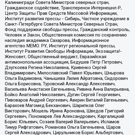
Калининграде Совета Министров северных стран,
Гражданское содействие, Трансперенси Интернешнл-Р,
Центр Защиты Прав Средств Массовой Информации,
Институт развития прессы - Сибирь, Частное учреждение в
Санкт-Петербурге Совета Министров Северных Стран,
Фонд поддержки свободы прессы, Гражданский контроль,
Человек и Закон, Общественная комиссия по сохранению
наследия академика Сахарова, Информационное
агентство МЕМО. РУ, Институт региональной прессы,
Институт Развития Свободы Информации, Экозащита!-
Женсовет, Общественный вердикт, Евразийская
антимонопольная ассоциация, Бедушев Петр Петрович,
Дзугкоева Регина Николаевна, Кривенко Сергей
Владимирович, Милославский Павел Юрьевич, Шнырова
Ольга Вадимовна, Чанышева Лилия Айратовна, Сидорович
Ольга Борисовна, Туровский Александр Алексеевич,
Васильева Анастасия Евгеньевна, Ривина Анна Валерьевна,
Бойко Анатолий Николаевич, Дугин Сергей Георгиевич,
Пивоваров Андрей Сергеевич, Аверин Виталий Евгеньевич,
Барахоев Магомед Бекханович, Шарипков Олег
Викторович, Мошель Ирина Ароновна, Шведов Григорий
Сергеевич, Пономарев Лев Александрович, Каргалицкий
Борис Юльевич, Созаев Валерий Валерьевич, Исламов
Тимур Рифгатович, Романова Ольга Евгеньевна, Щаров
Сергей Алексадрович, Цирульников Борис Альбертович,