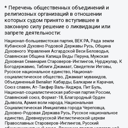
* Перечень общественных объединений и
религиозных организаций в отношении
которых судом принято вступившее в
законную силу решение о ликвидации или
запрете деятельности:
Национал-большевистская партия, ВЕК РА, Рада земли
Кубанской Духовно Родовой Державы Русь, Община
Духовного Управления Асгардской Веси Беловодья,
Славянская Община Капища Веды Перуна, Мужская
Духовная Семинария Староверов-Инглингов, Нурджулар, К
Богодержавию, Таблиги Джамаат, Свидетели Иеговы,
Русское национальное единство, Национал-
социалистическое общество, Джамаат мувахидов,
Объединенный Вилайат Кабарды, Балкарии и Карачая,
Союз славян, Ат-Такфир Валь-Хиджра, Пит Буль,
Национал-социалистическая рабочая партия России,
Славянский союз, Формат-18, Благородный Орден
Дьявола, Армия воли народа, Национальная
Социалистическая Инициатива города Череповца,
Духовно-Родовая Держава Русь, Русское национальное
единство, Древнерусской Инглистической церкви
Православных Староверов-Инглингов, Русский