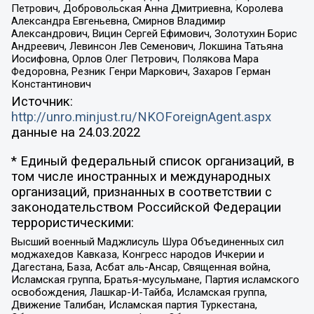
Петрович, Добровольская Анна Дмитриевна, Королева
Александра Евгеньевна, Смирнов Владимир
Александрович, Вицин Сергей Ефимович, Золотухин Борис
Андреевич, Левинсон Лев Семенович, Локшина Татьяна
Иосифовна, Орлов Олег Петрович, Полякова Мара
Федоровна, Резник Генри Маркович, Захаров Герман
Константинович
Источник:
http://unro.minjust.ru/NKOForeignAgent.aspx
данные на
24.03.2022
* Единый федеральный список организаций, в
том числе иностранных и международных
организаций, признанных в соответствии с
законодательством Российской Федерации
террористическими:
Высший военный Маджлисуль Шура Объединенных сил
моджахедов Кавказа, Конгресс народов Ичкерии и
Дагестана, База, Асбат аль-Ансар, Священная война,
Исламская группа, Братья-мусульмане, Партия исламского
освобождения, Лашкар-И-Тайба, Исламская группа,
Движение Талибан, Исламская партия Туркестана,