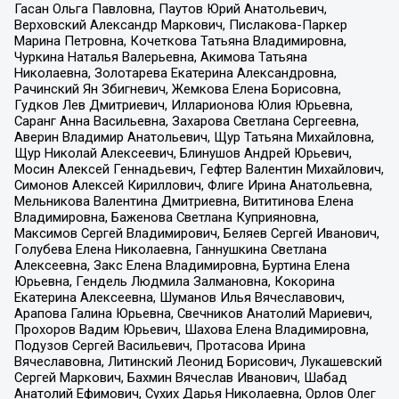
Гасан Ольга Павловна, Паутов Юрий Анатольевич,
Верховский Александр Маркович, Пислакова-Паркер
Марина Петровна, Кочеткова Татьяна Владимировна,
Чуркина Наталья Валерьевна, Акимова Татьяна
Николаевна, Золотарева Екатерина Александровна,
Рачинский Ян Збигневич, Жемкова Елена Борисовна,
Гудков Лев Дмитриевич, Илларионова Юлия Юрьевна,
Саранг Анна Васильевна, Захарова Светлана Сергеевна,
Аверин Владимир Анатольевич, Щур Татьяна Михайловна,
Щур Николай Алексеевич, Блинушов Андрей Юрьевич,
Мосин Алексей Геннадьевич, Гефтер Валентин Михайлович,
Симонов Алексей Кириллович, Флиге Ирина Анатольевна,
Мельникова Валентина Дмитриевна, Вититинова Елена
Владимировна, Баженова Светлана Куприяновна,
Максимов Сергей Владимирович, Беляев Сергей Иванович,
Голубева Елена Николаевна, Ганнушкина Светлана
Алексеевна, Закс Елена Владимировна, Буртина Елена
Юрьевна, Гендель Людмила Залмановна, Кокорина
Екатерина Алексеевна, Шуманов Илья Вячеславович,
Арапова Галина Юрьевна, Свечников Анатолий Мариевич,
Прохоров Вадим Юрьевич, Шахова Елена Владимировна,
Подузов Сергей Васильевич, Протасова Ирина
Вячеславовна, Литинский Леонид Борисович, Лукашевский
Сергей Маркович, Бахмин Вячеслав Иванович, Шабад
Анатолий Ефимович, Сухих Дарья Николаевна, Орлов Олег