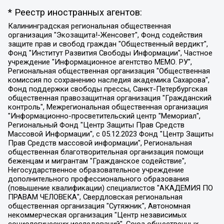
* Реестр иностранных агентов:
Калининградская региональная общественная организация "Экозащита!-Женсовет", Фонд содействия защите прав и свобод граждан "Общественный вердикт", Фонд "Институт Развития Свободы Информации", Частное учреждение "Информационное агентство МЕМО. РУ", Региональная общественная организация "Общественная комиссия по сохранению наследия академика Сахарова", Фонд поддержки свободы прессы, Санкт-Петербургская общественная правозащитная организация "Гражданский контроль", Межрегиональная общественная организация "Информационно-просветительский центр "Мемориал", Региональный Фонд "Центр Защиты Прав Средств Массовой Информации", с 05.12.2023 Фонд "Центр Защиты Прав Средств массовой информации", Региональная общественная благотворительная организация помощи беженцам и мигрантам "Гражданское содействие", Негосударственное образовательное учреждение дополнительного профессионального образования (повышение квалификации) специалистов "АКАДЕМИЯ ПО ПРАВАМ ЧЕЛОВЕКА", Свердловская региональная общественная организация "Сутяжник", Автономная некоммерческая организация "Центр независимых социологических исследований", Союз общественных объединений "Российский исследовательский центр по правам человека", Региональное общественное учреждение научно-информационный центр "МЕМОРИАЛ", Некоммерческая организация "Фонд защиты гласности", Автономная некоммерческая организация "Институт прав человека", Городская общественная организация "Екатеринбургское общество "МЕМОРИАЛ", Городская общественная организация "Рязанское историко-просветительское и правозащитное общество "Мемориал" (Рязанский Мемориал), Челябинский региональный орган общественной самодеятельности – женское общественное объединение "Женщины Евразии", Челябинский региональный орган общественной самодеятельности "Уральская правозащитная группа", Фонд содействия защите здоровья и социальной справедливости имени Андрея Рылькова, Автономная Некоммерческая Организация "Аналитический Центр Юрия Левады", Автономная некоммерческая организация социальной поддержки населения "Проект Апрель", Региональная общественная организация помощи женщинам и детям, находящимся в кризисной ситуации "Информационно-методический центр "Анна", Фонд содействия развитию массовых коммуникаций и правовому просвещению "Так-так-Так", Фонд содействия устойчивому развитию "Серебряная тайга", Свердловский региональный общественный фонд социальных проектов "Новое время", "Idel.Реалии", Кавказ.Реалии, Крым.Реалии, Телеканал Настоящее Время, Татаро-башкирская служба Радио Свобода (Azatliq Radiosi), Радио Свободная Европа/Радио Свобода (PCE/PC), "Сибирь.Реалии", "Фактограф", Благотворительный фонд помощи осужденным и их семьям, Автономная некоммерческая организация "Институт глобализации и социальных движений", Фонд "В защиту прав заключенных", Частное учреждение "Центр поддержки и содействия развитию средств массовой информации", Пензенский региональный общественный благотворительный фонд "Гражданский союз", "Север.Реалии", Некоммерческая организация Фонд "Правовая инициатива", Общество с ограниченной ответственностью "Радио Свободная Европа/Радио Свобода", Чешское информационное агентство "MEDIUM-ORIENT", Красноярская региональная общественная организация "Мы против СПИДа", Камалягин Денис Николаевич, Маркелов Сергей Евгеньевич, Пономарев Лев Александрович, Савицкая Людмила Алексеевна, Автономная некоммерческая организация "Центр по работе с проблемой насилия "НАСИЛИЮ.НЕТ", Межрегиональный профессиональный союз работников здравоохранения "Альянс врачей", Юридическое лицо, зарегистрированное в Латвийской Республике, SIA "Medusa Project" (регистрационный номер 40103797863, дата регистрации 10.06.2014), Некоммерческая организация "Фонд по борьбе с коррупцией", Автономная некоммерческая организация "Институт права и публичной политики", Баданин Роман Сергеевич, Гликин Максим Александрович, Железнова Мария Михайловна, Лукьянова Юлия Сергеевна, Маетная Елизавета Витальевна, Маняхин Петр Борисович, Чуракова Ольга Владимировна, Ярош Юлия Петровна, Юридическое лицо "The Insider SIA", зарегистрированное в Риге, Латвийская Республика (дата регистрации 26.06.2015), являющееся администратором доменного имени интернет-издания "The Insider SIA", https://theins.ru, Постернак Алексей Евгеньевич, Рубин Михаил Аркадьевич, Анин Роман Александрович, Юридическое лицо Istories fonds, зарегистрированное в Латвийской Республике (регистрационный номер 50008295751, дата регистрации 24.02.2020), Великовский Дмитрий Александрович, Долинина Ирина Николаевна, Мароховская Алеся Алексеевна, Шлейнов Роман Юрьевич, Шмагун Олеся Валентиновна, Общество с ограниченной ответственностью "Альтаир 2021", Общество с ограниченной ответственностью "Вега 2021", Общество с ограниченной ответственностью "Главный редактор 2021", Общество с ограниченной ответственностью "Ромашки монолит", Важенков Артем Валерьевич, Ивановская областная общественная организация "Центр гендерных исследований", Гурман Юрий Альбертович, Медиапроект "ОВД-Инфо", Егоров Владимир Владимирович, Жилинский Владимир Александрович, Общество с ограниченной ответственностью "ЗП", Иванова София Юрьевна, Карезина Инна Павловна, Кильтау Екатерина Викторовна, Петров Алексей Викторович, Пискунов Сергей Евгеньевич, Смирнов Сергей Сергеевич, Тихонов Михаил Сергеевич, Общество с ограниченной ответственностью "ЖУРНАЛИСТ-ИНОСТРАННЫЙ АГЕНТ", Арапова Галина Юрьевна, Вольтская Татьяна Анатольевна, Американская компания "Mason G.E.S. Anonymous Foundation" (США), являющаяся владельцем интернет-издания https://mnews.world/, Компания "Stichting Bellingcat", зарегистрированная в Нидерландах (дата регистрации 11.07.2018), Захаров Андрей Вячеславович, Клепиковская Екатерина Дмитриевна, Общество с ограниченной ответственностью "МЕМО", Перл Роман Александрович, Симонов Евгений Алексеевич, Соловьева Елена Анатольевна, Сотников Даниил Владимирович, Сурначева Елизавета Дмитриевна, Автономная некоммерческая организация по защите прав человека и информированию населения "Якутия – Наше Мнение", Общество с ограниченной ответственностью "Москоу диджитал медиа", с 26.01.2023 Общество с ограниченной ответственностью "Чайка Белые сады", Ветошкина Валерия Валерьевна, Заговора Максим Александрович, Межрегиональное общественное движение "Российская ЛГБТ - сеть", Оленичев Максим Владимирович, Павлов Иван Юрьевич, Скворцова Елена Сергеевна, Общество с ограниченной ответственностью "Как бы инагент", Кочетков Игорь Викторович, Общество с ограниченной ответственностью "Честные выборы", Еланчик Олег Александрович, Общество с ограниченной ответственностью "Нобелевский призыв", Гималова Регина Эмилевна, Григорьев Андрей Валерьевич, Григорьева Алина Александровна, Ассоциация по содействию защите прав призывников, альтернативнослужащих и военнослужащих "Правозащитная группа "Гражданин.Армия.Право", Хисамова Регина Фаритовна, Автономная некоммерческая организация по реализации социально-правовых программ "Лилит", Дальневосточное общественное движение "Маяк", Санкт-Петербургская ЛГБТ-инициативная группа "Выход", Инициативная группа ЛГБТ+ "Реверс", Алексеев Андрей Викторович, Бекбулатова Таисия Львовна, Беляев Иван Михайлович, Владыкина Елена Сергеевна, Гельман Марат Александрович, Никульшина Вероника Юрьевна, Толоконникова Надежда Андреевна, Шендерович Виктор Анатольевич, Общество с ограниченной ответственностью "Данное сообщение", Общество с ограниченной ответственностью Издательский дом "Новая глава", Айнбиндер Александра Александровна, Московский комьюнити-центр для ЛГБТ+инициатив, Благотворительный фонд развития филантропии, Deutsche Welle (Германия, Kurt-Schumacher-Strasse 3, 53113 Bonn), Борзунова Мария Михайловна, Воробьев Виктор Викторович, Голубева Анна Львовна, Константинова Алла Михайловна, Малкова Ирина Владимировна, Мурадов Мурад Абдулгалимович, Осетинская Елизавета Николаевна, Понасенков Евгений Николаевич, Ганапольский Матвей Юрьевич, Киселев Евгений Алексеевич, Борухович Ирина Григорьевна, Дремин Иван Тимофеевич, Дубровский Дмитрий Викторович, Красноярская региональная общественная организация поддержки и развития альтернативных образовательных технологий и межкультурных коммуникаций "ИНТЕРРА", Маяковская Екатерина Алексеевна, Фейгин Марк Захарович, Филимонов Андрей Викторович, Дзугкоева Регина Николаевна, Доброхотов Роман Александрович, Дудь Юрий Александрович, Елкин Сергей Владимирович, Кругликов Кирилл Игоревич, Сабунаева Мария Леонидовна, Семенов Алексей Владимирович, Шаинян Карен Багратович, Шульман Екатерина Михайловна, Асафьев Артур Валерьевич, Вахштайн Виктор Семенович, Венедиктов Алексей Алексеевич, Лушникова Екатерина Евгеньевна, Волков Леонид Михайлович, Невзоров Александр Глебович, Пархоменко Сергей Борисович, Сироткин Ярослав Николаевич, Кара-Мурза Владимир Владимирович, Баранова Наталья Владимировна, Гозман Леонид Яковлевич, Кагарлицкий Борис Юльевич, Климарев Михаил Валерьевич, Милов Владимир Станиславович, Автономная некоммерческая организация Краснодарский центр современного искусства "Типография", Моргенштерн Алишер Тагирович, Соболь Любовь Эдуардовна, Общество с ограниченной ответственностью "ЛИЗА НОРМ", Каспаров Гарри Кимович, Ходорковский Михаил Борисович, Общество с ограниченной ответственностью "Апрельские тезисы", Данилович Ирина Брониславовна, Кашин Олег Владимирович, Петров Николай Владимирович, Пивоваров Алексей Владимирович, Соколов Михаил Владимирович, Цветкова Юлия Владимировна, Чичваркин Евгений Александрович, Комитет против пыток/Команда против пыток, Общество с ограниченной ответственностью "Первый научный", Общество с ограниченной ответственностью "Вертолет и ко", Белоцерковская Вероника Борисовна, Кац Максим Евгеньевич, Лазарева Татьяна Юрьевна, Шаведдинов Руслан Табризович, Яшин Илья Валерьевич, Общество с ограниченной ответственностью "Иноагент ААВ", Алешковский Дмитрий Петрович, Альбац Евгения Марковна, Быков Дмитрий Львович, Галямина Юлия Евгеньевна, Лойко Сергей Леонидович, Мартынов Кирилл Константинович, Медведев Сергей Александрович, Крашенинников Федор Геннадиевич, Гордеева Катерина Вл