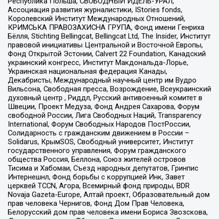
Республика Польша, СВОБОДНЫЙ ИДЕЛЬ-УРАЛ,
Ассоциация развития журналистики, IStories fonds,
Королевский Институт Международных Отношений,
КРИМСЬКА ПРАВОЗАХИСНА ГРУПА, Фонд имени Генриха
Бёлля, Stichting Bellingcat, Bellingcat Ltd, The Insider, Институт
правовой инициативы Центральной и Восточной Европы,
Фонд Открытой Эстонии, Calvert 22 Foundation, Канадский
украинский конгресс, Институт Макдональда-Лорье,
Украинская национальная федерация Канады,
Декабристы, Международный научный центр им Вудро
Вильсона, Свободная пресса, Возрождение, Всеукраинский
духовный центр , Риддл, Русский антивоенный комитет в
Швеции, Проект Медуза, Фонд Андрея Сахарова, Форум
свободной России, Лига Свободных Наций, Transparеncy
International, Форум Свободных Народов ПостРоссии,
Солидарность с гражданским движением в России –
Solidarus, КрымSOS, Свободный университет, Институт
государственного управления, Форум гражданского
общества Россия, Беллона, Союз жителей островов
Тисима и Хабомаи, Съезд народных депутатов, Гринпис
Интернешнл, Фонд борьбы с коррупцией Инк, Завет
церквей TCCN, Агора, Всемирный фонд природы, BDR
Novaja Gazeta-Europe, Алтай проект, Образовательный дом
прав человека Чернигов, Фонд Дом Прав Человека,
Белорусский дом прав человека имени Бориса Звозскова,