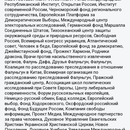
Республиканский Институт, Открытая Россия, Институт
современной России, Черноморский фонд регионального
сотрудничества, Европейская Платформа за
Демократические Выборы, Международный центр
электоральных исследований, Германский фонд Маршалла
Соединенных Штатов, Тихоокеанский центр защиты
окружающей среды и природных ресурсов, Свободная
Россия, Всемирный конгресс украинцев, Атлантический
совет, Человек в беде, Европейский фонд за демократию,
Джеймстаунский фонд, Прожект Хармони, Родники
дракона, Врачи против насильственного извлечения
органов, Фалунь Дафа, Друзья Фалуньгун, Фалуньгун,
Коалиция по расследованию преследования в отношении
Фалуньгун в Китае, Всемирная организация по
расследованию преследований Фалуньгун, Пражский
гражданский центр, Ассоциация школ политических
исследований при Совете Европы, Центр либеральной
современности, Форум русскоязычных европейцев,
Немецко-русский обмен, Бард колледж, Европейский
выбор, Фонд Ходорковского, Оксфордский российский
фонд, Фонд Будущее России, Компания свободы
информации, Проект Медиа, Международное партнерство
за права человека, Духовное Управление Евангельских
Христиан Украинской Христианской Церкви, Новое
Поколение, Духовное Учебное Заведение Международный