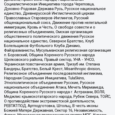
Социалистическая Инициатива города Череповца,
Духовно-Родовая Держава Русь, Русское национальное
единство, Древнерусской Инглистической церкви
Православных Староверов-Инглингов, Русский
общенациональный союз, Движение против нелегальной
иммиграции, Кровь и Честь, О свободе совести и о
религиозных объединениях, Омская организация
общественного политического движения Русское
национальное единство, Северное Братство, Клуб
Болельщиков Футбольного Клуба Динамо,
Файзрахманисты, Мусульманская религиозная организация
п. Боровский, Община Коренного Русского народа
Щелковского района, Правый сектор, УНА - УНСО,
Украинская повстанческая армия, Тризуб им. Степана
Бандеры, Братство, Белый Крест, Misanthropic division,
Религиозное объединение последователей инглиизма,
Народная Социальная Инициатива, TulaSkins,
Этнополитическое объединение Русские, Русское
национальное объединение Атака, Мечеть Мирмамеда,
Община Коренного Русского народа г. Астрахани, ВОЛЯ,
Меджлис крымскотатарского народа, Рубеж Севера, ТОЙС,
О противодействии экстремистской деятельности,
РЕВТАТПОД, Артподготовка, Штольц, В честь иконы
Божией Матери Державная, Сектор 16, Независимость,
Фирма, Молодежная правозащитная группа МПГ, Курсом