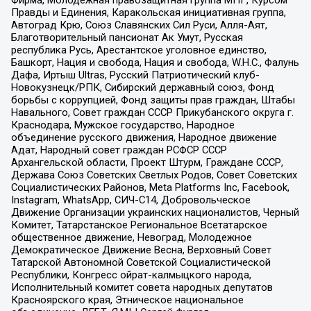
Правды и Единения, Каракольская инициативная группа,
Автоград Крю, Союз Славянских Сил Руси, Алля-Аят,
Благотворительный пансионат Ак Умут, Русская
республика Русь, Арестантское уголовное единство,
Башкорт, Нация и свобода, Нация и свобода, W.H.С., Фалунь
Дафа, Иртыш Ultras, Русский Патриотический клуб-
Новокузнецк/РПК, Сибирский державный союз, Фонд
борьбы с коррупцией, Фонд защиты прав граждан, Штабы
Навального, Совет граждан СССР Прикубанского округа г.
Краснодара, Мужское государство, Народное
объединение русского движения, Народное движение
Адат, Народный совет граждан РСФСР СССР
Архангельской области, Проект Штурм, Граждане СССР,
Держава Союз Советских Светлых Родов, Совет Советских
Социалистических Районов, Meta Platforms Inc, Facebook,
Instagram, WhatsApp, СИЧ-С14, Добровольческое
Движение Организации украинских националистов, Черный
Комитет, Татарстанское Региональное Всетатарское
общественное движение, Невоград, Молодежное
Демократическое Движение Весна, Верховный Совет
Татарской Автономной Советской Социалистической
Республики, Конгресс ойрат-калмыцкого народа,
Исполнительный комитет совета народных депутатов
Красноярского края, Этническое национальное