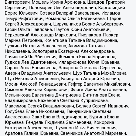
Викторович, Мошель Ирина Ароновна, Шведов Григорий
Сергеевич, Пономарев Лев Александрович, Каргалицкий
Борис Юльевич, Созаев Валерий Валерьевич, Исламов
Тимур Рифгатович, Романова Ольга Евгеньевна, Щаров
Сергей Алексадрович, Цирульников Борис Альбертович,
Гасан Ольга Павловна, Паутов Юрий Анатольевич,
Верховский Александр Маркович, Пислакова-Паркер
Марина Петровна, Кочеткова Татьяна Владимировна,
Чуркина Наталья Валерьевна, Акимова Татьяна
Николаевна, Золотарева Екатерина Александровна,
Рачинский Ян Збигневич, Жемкова Елена Борисовна,
Гудков Лев Дмитриевич, Илларионова Юлия Юрьевна,
Саранг Анна Васильевна, Захарова Светлана Сергеевна,
Аверин Владимир Анатольевич, Щур Татьяна Михайловна,
Щур Николай Алексеевич, Блинушов Андрей Юрьевич,
Мосин Алексей Геннадьевич, Гефтер Валентин Михайлович,
Симонов Алексей Кириллович, Флиге Ирина Анатольевна,
Мельникова Валентина Дмитриевна, Вититинова Елена
Владимировна, Баженова Светлана Куприяновна,
Максимов Сергей Владимирович, Беляев Сергей Иванович,
Голубева Елена Николаевна, Ганнушкина Светлана
Алексеевна, Закс Елена Владимировна, Буртина Елена
Юрьевна, Гендель Людмила Залмановна, Кокорина
Екатерина Алексеевна, Шуманов Илья Вячеславович,
Арапова Галина Юрьевна, Свечников Анатолий Мариевич,