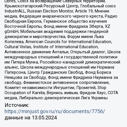
Libres, Союз за возвращение Северных территорий,
Крымскотатарский Ресурсный Центр, Глобальный союз
IndustriALL, Russian Election Monitor, Article 19, Мнение
медиа, Федерация анархического черного креста, Радио
Свободная Европа, Германское общество изучения
Восточной Европы, Фонд имени Фридриха Эберта, XZ
gGmbH, Мобильная академия поддержки гендерной
демократии и миротворчества, Форум имени Льва
Копелева, American Councils for International Education,
Cultural Vistas, Institute of International Education,
Антивоенное движение Антальи, Открытый диалог, Школа
международных отношений и государственной политики
им Питера Мунка, Российско-канадский демократический
альянс, Школа международных отношений им Нормана
Патерсона, Центр Гражданских Свобод, Фонд Бориса
Немцова за Свободу, Фонд имени Фридриха Науманна за
свободу, Феминистское антивоенное сопротивление,
Комитет независимости Ингушетии, Прометей, Stop
Occupation of Karelia, Вернись живым, Фридом Хаус, СОТА
медиа, Либерально-демократическая Лига Украины
Источник:
https://minjust.gov.ru/ru/documents/7756/
данные на
13.05.2024