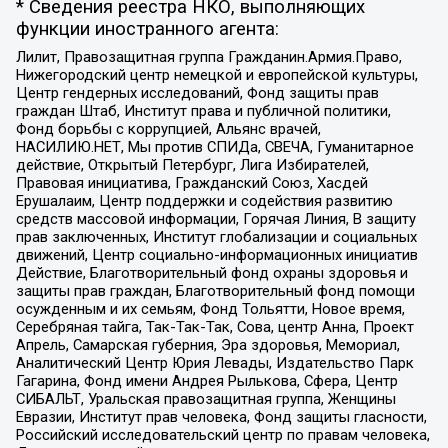
* Сведения реестра НКО, выполняющих
функции иностранного агента:
Лилит, Правозащитная группа Гражданин.Армия.Право,
Нижегородский центр немецкой и европейской культуры,
Центр гендерных исследований, Фонд защиты прав
граждан Штаб, Институт права и публичной политики,
Фонд борьбы с коррупцией, Альянс врачей,
НАСИЛИЮ.НЕТ, Мы против СПИДа, СВЕЧА, Гуманитарное
действие, Открытый Петербург, Лига Избирателей,
Правовая инициатива, Гражданский Союз, Хасдей
Ерушалаим, Центр поддержки и содействия развитию
средств массовой информации, Горячая Линия, В защиту
прав заключенных, Институт глобализации и социальных
движений, Центр социально-информационных инициатив
Действие, Благотворительный фонд охраны здоровья и
защиты прав граждан, Благотворительный фонд помощи
осужденным и их семьям, Фонд Тольятти, Новое время,
Серебряная тайга, Так-Так-Так, Сова, центр Анна, Проект
Апрель, Самарская губерния, Эра здоровья, Мемориал,
Аналитический Центр Юрия Левады, Издательство Парк
Гагарина, Фонд имени Андрея Рылькова, Сфера, Центр
СИБАЛЬТ, Уральская правозащитная группа, Женщины
Евразии, Институт прав человека, Фонд защиты гласности,
Российский исследовательский центр по правам человека,