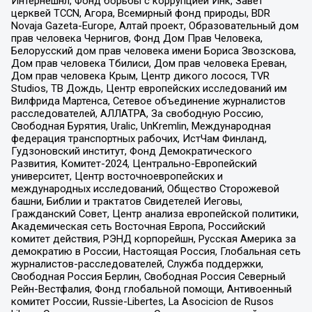
Интернешнл, Фонд борьбы с коррупцией Инк, Завет
церквей TCCN, Агора, Всемирный фонд природы, BDR
Novaja Gazeta-Europe, Алтай проект, Образовательный дом
прав человека Чернигов, Фонд Дом Прав Человека,
Белорусский дом прав человека имени Бориса Звозскова,
Дом прав человека Тбилиси, Дом прав человека Ереван,
Дом прав человека Крым, Центр дикого лосося, TVR
Studios, ТВ Дождь, Центр европейских исследований им
Вилфрида Мартенса, Сетевое объединение журналистов
расследователей, АЛЛАТРА, За свободную Россию,
Свободная Бурятия, Uralic, UnKremlin, Международная
федерация транспортных рабочих, ИстЧам Финланд,
Гудзоновский институт, Фонд Демократического
Развития, Комитет-2024, Центрально-Европейский
университет, Центр восточноевропейских и
международных исследований, Общество Сторожевой
башни, Библии и трактатов Свидетелей Иеговы,
Гражданский Совет, Центр анализа европейской политики,
Академическая сеть Восточная Европа, Российский
комитет действия, РЭНД корпорейшн, Русская Америка за
демократию в России, Настоящая Россия, Глобальная сеть
журналистов-расследователей, Служба поддержки,
Свободная Россия Берлин, Свободная Россия Северный
Рейн-Вестфалия, Фонд глобальной помощи, Антивоенный
комитет России, Russie-Libertes, La Asocicion de Rusos