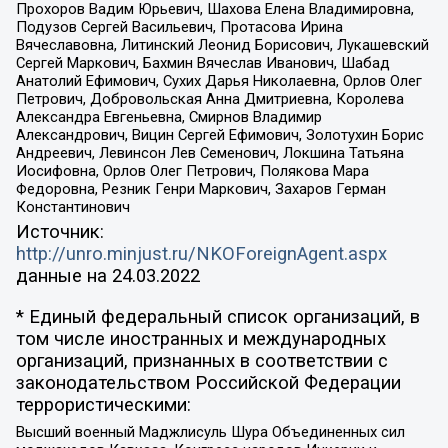
Прохоров Вадим Юрьевич, Шахова Елена Владимировна,
Подузов Сергей Васильевич, Протасова Ирина
Вячеславовна, Литинский Леонид Борисович, Лукашевский
Сергей Маркович, Бахмин Вячеслав Иванович, Шабад
Анатолий Ефимович, Сухих Дарья Николаевна, Орлов Олег
Петрович, Добровольская Анна Дмитриевна, Королева
Александра Евгеньевна, Смирнов Владимир
Александрович, Вицин Сергей Ефимович, Золотухин Борис
Андреевич, Левинсон Лев Семенович, Локшина Татьяна
Иосифовна, Орлов Олег Петрович, Полякова Мара
Федоровна, Резник Генри Маркович, Захаров Герман
Константинович
Источник:
http://unro.minjust.ru/NKOForeignAgent.aspx
данные на
24.03.2022
* Единый федеральный список организаций, в
том числе иностранных и международных
организаций, признанных в соответствии с
законодательством Российской Федерации
террористическими:
Высший военный Маджлисуль Шура Объединенных сил