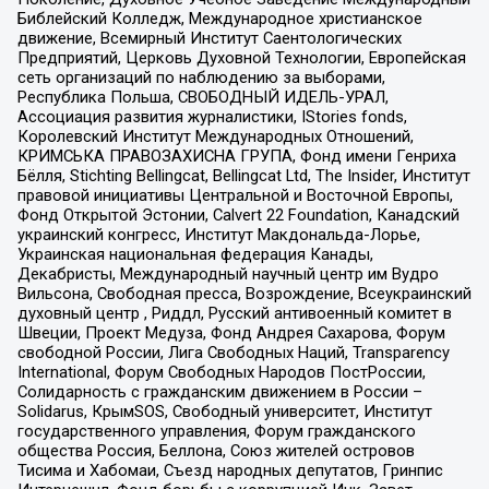
Библейский Колледж, Международное христианское
движение, Всемирный Институт Саентологических
Предприятий, Церковь Духовной Технологии, Европейская
сеть организаций по наблюдению за выборами,
Республика Польша, СВОБОДНЫЙ ИДЕЛЬ-УРАЛ,
Ассоциация развития журналистики, IStories fonds,
Королевский Институт Международных Отношений,
КРИМСЬКА ПРАВОЗАХИСНА ГРУПА, Фонд имени Генриха
Бёлля, Stichting Bellingcat, Bellingcat Ltd, The Insider, Институт
правовой инициативы Центральной и Восточной Европы,
Фонд Открытой Эстонии, Calvert 22 Foundation, Канадский
украинский конгресс, Институт Макдональда-Лорье,
Украинская национальная федерация Канады,
Декабристы, Международный научный центр им Вудро
Вильсона, Свободная пресса, Возрождение, Всеукраинский
духовный центр , Риддл, Русский антивоенный комитет в
Швеции, Проект Медуза, Фонд Андрея Сахарова, Форум
свободной России, Лига Свободных Наций, Transparеncy
International, Форум Свободных Народов ПостРоссии,
Солидарность с гражданским движением в России –
Solidarus, КрымSOS, Свободный университет, Институт
государственного управления, Форум гражданского
общества Россия, Беллона, Союз жителей островов
Тисима и Хабомаи, Съезд народных депутатов, Гринпис