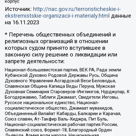
корпус
Источник:
http://nac.gov.ru/terroristicheskie-i-
ekstremistskie-organizacii-i-materialy.html
данные
на
16.11.2023
* Перечень общественных объединений и
религиозных организаций в отношении
которых судом принято вступившее в
законную силу решение о ликвидации или
запрете деятельности:
Национал-большевистская партия, ВЕК РА, Рада земли
Кубанской Духовно Родовой Державы Русь, Община
Духовного Управления Асгардской Веси Беловодья,
Славянская Община Капища Веды Перуна, Мужская
Духовная Семинария Староверов-Инглингов, Нурджулар, К
Богодержавию, Таблиги Джамаат, Свидетели Иеговы,
Русское национальное единство, Национал-
социалистическое общество, Джамаат мувахидов,
Объединенный Вилайат Кабарды, Балкарии и Карачая,
Союз славян, Ат-Такфир Валь-Хиджра, Пит Буль,
Национал-социалистическая рабочая партия России,
Славянский союз, Формат-18, Благородный Орден
Дьявола, Армия воли народа, Национальная