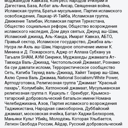
моджахедов Кавказа, Конгресс народов Ичкерии и
Дагестана, База, Асбат аль-Ансар, Священная война,
Исламская группа, Братья-мусульмане, Партия исламского
освобождения, Лашкар-И-Тайба, Исламская группа,
Движение Талибан, Исламская партия Туркестана,
Общество социальных реформ, Общество возрождения
исламского наследия, Дом двух святых, Джунд аш-Шам,
Исламский джихад, Аль-Каида, Имарат Кавказ, АБТО,
Правый сектор, Исламское государство, Джабха аль-
Нусра ли-Ахль аш-Шам, Народное ополчение имени К.
Минина и Д. Пожарского, Аджр от Аллаха Субхану уа
Тагьаля SHAM, АУМ Синрике, Муджахеды джамаата Ат-
Тавхида Валь-Джихад, Чистопольский Джамаат, Рохнамо
ба суи давлати исломи, Террористическое сообщество
Сеть, Катиба Таухид валь-Джихад, Хайят Тахрир аш-Шам,
Ахлю Сунна Валь Джамаа, National Socialism/White Power,
Артподготовка, Религиозная группа “Джамаат “Красный
пахарь”, Колумбайн, Хатлонский джамаат, Мусульманская
религиозная группа п. Кушкуль г. Оренбург, Крымско-
татарский добровольческий батальон имени Номана
Челебиджихана, Азов, Партия исламского возрождения
Таджикистана, Народная самооборона, Дуббайский
джамаат, московская ячейка, Батал-Хаджи Белхороев,
Маньяки Культ Убийц, Молодёжь Которая Улыбается,
Легион Свобода России, Айдар, Русский добровольческий