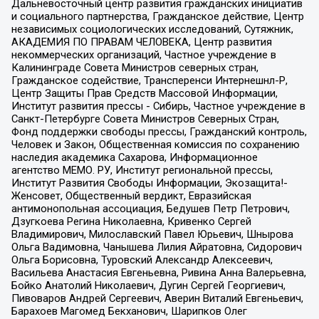
Дальневосточный центр развития гражданских инициатив
и социального партнерства, Гражданское действие, Центр
независимых социологических исследований, Сутяжник,
АКАДЕМИЯ ПО ПРАВАМ ЧЕЛОВЕКА, Центр развития
некоммерческих организаций, Частное учреждение в
Калининграде Совета Министров северных стран,
Гражданское содействие, Трансперенси Интернешнл-Р,
Центр Защиты Прав Средств Массовой Информации,
Институт развития прессы - Сибирь, Частное учреждение в
Санкт-Петербурге Совета Министров Северных Стран,
Фонд поддержки свободы прессы, Гражданский контроль,
Человек и Закон, Общественная комиссия по сохранению
наследия академика Сахарова, Информационное
агентство МЕМО. РУ, Институт региональной прессы,
Институт Развития Свободы Информации, Экозащита!-
Женсовет, Общественный вердикт, Евразийская
антимонопольная ассоциация, Бедушев Петр Петрович,
Дзугкоева Регина Николаевна, Кривенко Сергей
Владимирович, Милославский Павел Юрьевич, Шнырова
Ольга Вадимовна, Чанышева Лилия Айратовна, Сидорович
Ольга Борисовна, Туровский Александр Алексеевич,
Васильева Анастасия Евгеньевна, Ривина Анна Валерьевна,
Бойко Анатолий Николаевич, Дугин Сергей Георгиевич,
Пивоваров Андрей Сергеевич, Аверин Виталий Евгеньевич,
Барахоев Магомед Бекханович, Шарипков Олег