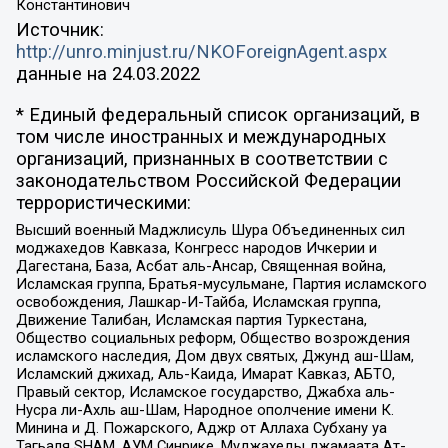
Константинович
Источник:
http://unro.minjust.ru/NKOForeignAgent.aspx
данные на
24.03.2022
* Единый федеральный список организаций, в
том числе иностранных и международных
организаций, признанных в соответствии с
законодательством Российской Федерации
террористическими:
Высший военный Маджлисуль Шура Объединенных сил
моджахедов Кавказа, Конгресс народов Ичкерии и
Дагестана, База, Асбат аль-Ансар, Священная война,
Исламская группа, Братья-мусульмане, Партия исламского
освобождения, Лашкар-И-Тайба, Исламская группа,
Движение Талибан, Исламская партия Туркестана,
Общество социальных реформ, Общество возрождения
исламского наследия, Дом двух святых, Джунд аш-Шам,
Исламский джихад, Аль-Каида, Имарат Кавказ, АБТО,
Правый сектор, Исламское государство, Джабха аль-
Нусра ли-Ахль аш-Шам, Народное ополчение имени К.
Минина и Д. Пожарского, Аджр от Аллаха Субхану уа
Тагьаля SHAM, АУМ Синрике, Муджахеды джамаата Ат-