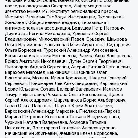
Человек и Закон, Общественная комиссия по сохранению
наследия академика Сахарова, Информационное
агентство МЕМО. РУ, Институт региональной прессы,
Институт Развития Свободы Информации, Экозащита!-
Женсовет, Общественный вердикт, Евразийская
антимонопольная ассоциация, Бедушев Петр Петрович,
Дзугкоева Регина Николаевна, Кривенко Сергей
Владимирович, Милославский Павел Юрьевич, Шнырова
Ольга Вадимовна, Чанышева Лилия Айратовна, Сидорович
Ольга Борисовна, Туровский Александр Алексеевич,
Васильева Анастасия Евгеньевна, Ривина Анна Валерьевна,
Бойко Анатолий Николаевич, Дугин Сергей Георгиевич,
Пивоваров Андрей Сергеевич, Аверин Виталий Евгеньевич,
Барахоев Магомед Бекханович, Шарипков Олег
Викторович, Мошель Ирина Ароновна, Шведов Григорий
Сергеевич, Пономарев Лев Александрович, Каргалицкий
Борис Юльевич, Созаев Валерий Валерьевич, Исламов
Тимур Рифгатович, Романова Ольга Евгеньевна, Щаров
Сергей Алексадрович, Цирульников Борис Альбертович,
Гасан Ольга Павловна, Паутов Юрий Анатольевич,
Верховский Александр Маркович, Пислакова-Паркер
Марина Петровна, Кочеткова Татьяна Владимировна,
Чуркина Наталья Валерьевна, Акимова Татьяна
Николаевна, Золотарева Екатерина Александровна,
Рачинский Ян Збигневич, Жемкова Елена Борисовна,