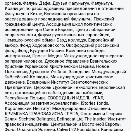
органов, Фалунь Дафа, Друзья Фалуньгун, Фалуньгун,
Коалиция по расследованию преследования в отношении
Фалуньгун в Китае, Всемирная организация по
расследованию преследований Фалуньгун, Пражский
гражданский центр, Ассоциация школ политических
исследований при Совете Европы, Центр либеральной
современности, Форум русскоязычных европейцев,
Немецко-русский обмен, Бард колледж, Европейский
выбор, Фонд Ходорковского, Оксфордский российский
фонд, Фонд Будущее России, Компания свободы
информации, Проект Медиа, Международное партнерство
за права человека, Духовное Управление Евангельских
Христиан Украинской Христианской Церкви, Новое
Поколение, Духовное Учебное Заведение Международный
Библейский Колледж, Международное христианское
движение, Всемирный Институт Саентологических
Предприятий, Церковь Духовной Технологии, Европейская
сеть организаций по наблюдению за выборами,
Республика Польша, СВОБОДНЫЙ ИДЕЛЬ-УРАЛ,
Ассоциация развития журналистики, IStories fonds,
Королевский Институт Международных Отношений,
КРИМСЬКА ПРАВОЗАХИСНА ГРУПА, Фонд имени Генриха
Бёлля, Stichting Bellingcat, Bellingcat Ltd, The Insider, Институт
правовой инициативы Центральной и Восточной Европы,
Фонд Открытой Эстонии, Calvert 22 Foundation, Канадский