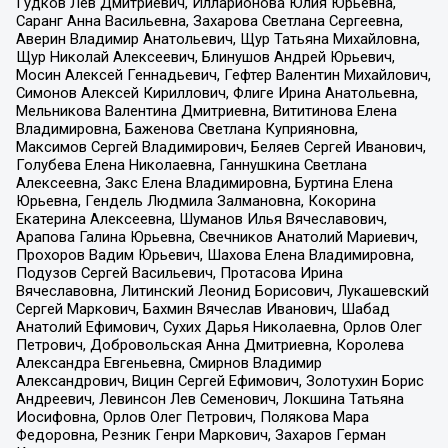
Гудков Лев Дмитриевич, Илларионова Юлия Юрьевна,
Саранг Анна Васильевна, Захарова Светлана Сергеевна,
Аверин Владимир Анатольевич, Щур Татьяна Михайловна,
Щур Николай Алексеевич, Блинушов Андрей Юрьевич,
Мосин Алексей Геннадьевич, Гефтер Валентин Михайлович,
Симонов Алексей Кириллович, Флиге Ирина Анатольевна,
Мельникова Валентина Дмитриевна, Вититинова Елена
Владимировна, Баженова Светлана Куприяновна,
Максимов Сергей Владимирович, Беляев Сергей Иванович,
Голубева Елена Николаевна, Ганнушкина Светлана
Алексеевна, Закс Елена Владимировна, Буртина Елена
Юрьевна, Гендель Людмила Залмановна, Кокорина
Екатерина Алексеевна, Шуманов Илья Вячеславович,
Арапова Галина Юрьевна, Свечников Анатолий Мариевич,
Прохоров Вадим Юрьевич, Шахова Елена Владимировна,
Подузов Сергей Васильевич, Протасова Ирина
Вячеславовна, Литинский Леонид Борисович, Лукашевский
Сергей Маркович, Бахмин Вячеслав Иванович, Шабад
Анатолий Ефимович, Сухих Дарья Николаевна, Орлов Олег
Петрович, Добровольская Анна Дмитриевна, Королева
Александра Евгеньевна, Смирнов Владимир
Александрович, Вицин Сергей Ефимович, Золотухин Борис
Андреевич, Левинсон Лев Семенович, Локшина Татьяна
Иосифовна, Орлов Олег Петрович, Полякова Мара
Федоровна, Резник Генри Маркович, Захаров Герман