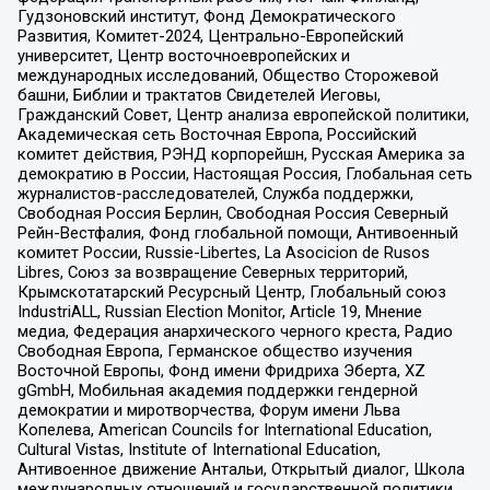
Гудзоновский институт, Фонд Демократического
Развития, Комитет-2024, Центрально-Европейский
университет, Центр восточноевропейских и
международных исследований, Общество Сторожевой
башни, Библии и трактатов Свидетелей Иеговы,
Гражданский Совет, Центр анализа европейской политики,
Академическая сеть Восточная Европа, Российский
комитет действия, РЭНД корпорейшн, Русская Америка за
демократию в России, Настоящая Россия, Глобальная сеть
журналистов-расследователей, Служба поддержки,
Свободная Россия Берлин, Свободная Россия Северный
Рейн-Вестфалия, Фонд глобальной помощи, Антивоенный
комитет России, Russie-Libertes, La Asocicion de Rusos
Libres, Союз за возвращение Северных территорий,
Крымскотатарский Ресурсный Центр, Глобальный союз
IndustriALL, Russian Election Monitor, Article 19, Мнение
медиа, Федерация анархического черного креста, Радио
Свободная Европа, Германское общество изучения
Восточной Европы, Фонд имени Фридриха Эберта, XZ
gGmbH, Мобильная академия поддержки гендерной
демократии и миротворчества, Форум имени Льва
Копелева, American Councils for International Education,
Cultural Vistas, Institute of International Education,
Антивоенное движение Антальи, Открытый диалог, Школа
международных отношений и государственной политики