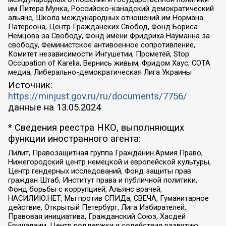
им Питера Мунка, Российско-канадский демократический
альянс, Школа международных отношений им Нормана
Патерсона, Центр Гражданских Свобод, Фонд Бориса
Немцова за Свободу, Фонд имени Фридриха Науманна за
свободу, Феминистское антивоенное сопротивление,
Комитет независимости Ингушетии, Прометей, Stop
Occupation of Karelia, Вернись живым, Фридом Хаус, СОТА
медиа, Либерально-демократическая Лига Украины
Источник:
https://minjust.gov.ru/ru/documents/7756/
данные на
13.05.2024
* Сведения реестра НКО, выполняющих
функции иностранного агента:
Лилит, Правозащитная группа Гражданин.Армия.Право,
Нижегородский центр немецкой и европейской культуры,
Центр гендерных исследований, Фонд защиты прав
граждан Штаб, Институт права и публичной политики,
Фонд борьбы с коррупцией, Альянс врачей,
НАСИЛИЮ.НЕТ, Мы против СПИДа, СВЕЧА, Гуманитарное
действие, Открытый Петербург, Лига Избирателей,
Правовая инициатива, Гражданский Союз, Хасдей
Ерушалаим, Центр поддержки и содействия развитию