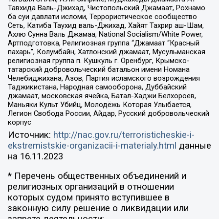
Тавхида Валь-Джихад, Чистопольский Джамаат, Рохнамо
ба суи давлати исломи, Террористическое сообщество
Сеть, Катиба Таухид валь-Джихад, Хайят Тахрир аш-Шам,
Ахлю Сунна Валь Джамаа, National Socialism/White Power,
Артподготовка, Религиозная группа “Джамаат “Красный
пахарь”, Колумбайн, Хатлонский джамаат, Мусульманская
религиозная группа п. Кушкуль г. Оренбург, Крымско-
татарский добровольческий батальон имени Номана
Челебиджихана, Азов, Партия исламского возрождения
Таджикистана, Народная самооборона, Дуббайский
джамаат, московская ячейка, Батал-Хаджи Белхороев,
Маньяки Культ Убийц, Молодёжь Которая Улыбается,
Легион Свобода России, Айдар, Русский добровольческий
корпус
Источник:
http://nac.gov.ru/terroristicheskie-i-
ekstremistskie-organizacii-i-materialy.html
данные
на
16.11.2023
* Перечень общественных объединений и
религиозных организаций в отношении
которых судом принято вступившее в
законную силу решение о ликвидации или