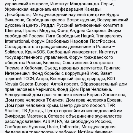
украинский конгресс, Институт Макдональда-Лорье,
Украинская национальная федерация Канады,
Декабристы, Международный научный центр им Вудро
Вильсона, Свободная пресса, Возрождение, Всеукраинский
духовный центр , Риддл, Русский антивоенный комитет в
Швеции, Проект Медуза, Фонд Андрея Сахарова, Форум
свободной России, Лига Свободных Наций, Transparеncy
International, Форум Свободных Народов ПостРоссии,
Солидарность с гражданским движением в России –
Solidarus, КрымSOS, Свободный университет, Институт
государственного управления, Форум гражданского
общества Россия, Беллона, Союз жителей островов
Тисима и Хабомаи, Съезд народных депутатов, Гринпис
Интернешнл, Фонд борьбы с коррупцией Инк, Завет
церквей TCCN, Агора, Всемирный фонд природы, BDR
Novaja Gazeta-Europe, Алтай проект, Образовательный дом
прав человека Чернигов, Фонд Дом Прав Человека,
Белорусский дом прав человека имени Бориса Звозскова,
Дом прав человека Тбилиси, Дом прав человека Ереван,
Дом прав человека Крым, Центр дикого лосося, TVR
Studios, ТВ Дождь, Центр европейских исследований им
Вилфрида Мартенса, Сетевое объединение журналистов
расследователей, АЛЛАТРА, За свободную Россию,
Свободная Бурятия, Uralic, UnKremlin, Международная
федерация транспортных рабочих, ИстЧам Финланд,