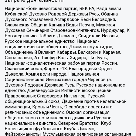
запрете деятельности:
Национал-большевистская партия, ВЕК РА, Рада земли
Кубанской Духовно Родовой Державы Русь, Община
Духовного Управления Асгардской Веси Беловодья,
Славянская Община Капища Веды Перуна, Мужская
Духовная Семинария Староверов-Инглингов, Нурджулар, К
Богодержавию, Таблиги Джамаат, Свидетели Иеговы,
Русское национальное единство, Национал-
социалистическое общество, Джамаат мувахидов,
Объединенный Вилайат Кабарды, Балкарии и Карачая,
Союз славян, Ат-Такфир Валь-Хиджра, Пит Буль,
Национал-социалистическая рабочая партия России,
Славянский союз, Формат-18, Благородный Орден
Дьявола, Армия воли народа, Национальная
Социалистическая Инициатива города Череповца,
Духовно-Родовая Держава Русь, Русское национальное
единство, Древнерусской Инглистической церкви
Православных Староверов-Инглингов, Русский
общенациональный союз, Движение против нелегальной
иммиграции, Кровь и Честь, О свободе совести и о
религиозных объединениях, Омская организация
общественного политического движения Русское
национальное единство, Северное Братство, Клуб
Болельщиков Футбольного Клуба Динамо,
Файзрахманисты, Мусульманская религиозная организация