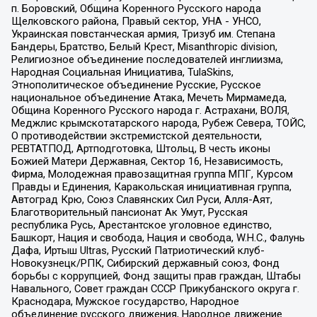
п. Боровский, Община Коренного Русского народа
Щелковского района, Правый сектор, УНА - УНСО,
Украинская повстанческая армия, Тризуб им. Степана
Бандеры, Братство, Белый Крест, Misanthropic division,
Религиозное объединение последователей инглиизма,
Народная Социальная Инициатива, TulaSkins,
Этнополитическое объединение Русские, Русское
национальное объединение Атака, Мечеть Мирмамеда,
Община Коренного Русского народа г. Астрахани, ВОЛЯ,
Меджлис крымскотатарского народа, Рубеж Севера, ТОЙС,
О противодействии экстремистской деятельности,
РЕВТАТПОД, Артподготовка, Штольц, В честь иконы
Божией Матери Державная, Сектор 16, Независимость,
Фирма, Молодежная правозащитная группа МПГ, Курсом
Правды и Единения, Каракольская инициативная группа,
Автоград Крю, Союз Славянских Сил Руси, Алля-Аят,
Благотворительный пансионат Ак Умут, Русская
республика Русь, Арестантское уголовное единство,
Башкорт, Нация и свобода, Нация и свобода, W.H.С., Фалунь
Дафа, Иртыш Ultras, Русский Патриотический клуб-
Новокузнецк/РПК, Сибирский державный союз, Фонд
борьбы с коррупцией, Фонд защиты прав граждан, Штабы
Навального, Совет граждан СССР Прикубанского округа г.
Краснодара, Мужское государство, Народное
объединение русского движения, Народное движение