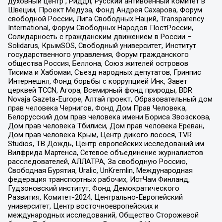
духовный центр , Риддл, Русский антивоенный комитет в
Швеции, Проект Медуза, Фонд Андрея Сахарова, Форум
свободной России, Лига Свободных Наций, Transparеncy
International, Форум Свободных Народов ПостРоссии,
Солидарность с гражданским движением в России –
Solidarus, КрымSOS, Свободный университет, Институт
государственного управления, Форум гражданского
общества Россия, Беллона, Союз жителей островов
Тисима и Хабомаи, Съезд народных депутатов, Гринпис
Интернешнл, Фонд борьбы с коррупцией Инк, Завет
церквей TCCN, Агора, Всемирный фонд природы, BDR
Novaja Gazeta-Europe, Алтай проект, Образовательный дом
прав человека Чернигов, Фонд Дом Прав Человека,
Белорусский дом прав человека имени Бориса Звозскова,
Дом прав человека Тбилиси, Дом прав человека Ереван,
Дом прав человека Крым, Центр дикого лосося, TVR
Studios, ТВ Дождь, Центр европейских исследований им
Вилфрида Мартенса, Сетевое объединение журналистов
расследователей, АЛЛАТРА, За свободную Россию,
Свободная Бурятия, Uralic, UnKremlin, Международная
федерация транспортных рабочих, ИстЧам Финланд,
Гудзоновский институт, Фонд Демократического
Развития, Комитет-2024, Центрально-Европейский
университет, Центр восточноевропейских и
международных исследований, Общество Сторожевой