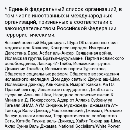
* Единый федеральный список организаций, в
том числе иностранных и международных
организаций, признанных в соответствии с
законодательством Российской Федерации
террористическими:
Высший военный Маджлисуль Шура Объединенных сил
моджахедов Кавказа, Конгресс народов Ичкерии и
Дагестана, База, Асбат аль-Ансар, Священная война,
Исламская группа, Братья-мусульмане, Партия исламского
освобождения, Лашкар-И-Тайба, Исламская группа,
Движение Талибан, Исламская партия Туркестана,
Общество социальных реформ, Общество возрождения
исламского наследия, Дом двух святых, Джунд аш-Шам,
Исламский джихад, Аль-Каида, Имарат Кавказ, АБТО,
Правый сектор, Исламское государство, Джабха аль-
Нусра ли-Ахль аш-Шам, Народное ополчение имени К.
Минина и Д. Пожарского, Аджр от Аллаха Субхану уа
Тагьаля SHAM, АУМ Синрике, Муджахеды джамаата Ат-
Тавхида Валь-Джихад, Чистопольский Джамаат, Рохнамо
ба суи давлати исломи, Террористическое сообщество
Сеть, Катиба Таухид валь-Джихад, Хайят Тахрир аш-Шам,
Ахлю Сунна Валь Джамаа, National Socialism/White Power,