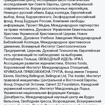
гражданский центр, Ассоциация школ политических
исследований при Совете Европы, Центр либеральной
современности, Форум русскоязычных европейцев,
Немецко-русский обмен, Бард колледж, Европейский
выбор, Фонд Ходорковского, Оксфордский российский
фонд, Фонд Будущее России, Компания свободы
информации, Проект Медиа, Международное партнерство
за права человека, Духовное Управление Евангельских
Христиан Украинской Христианской Церкви, Новое
Поколение, Духовное Учебное Заведение Международный
Библейский Колледж, Международное христианское
движение, Всемирный Институт Саентологических
Предприятий, Церковь Духовной Технологии, Европейская
сеть организаций по наблюдению за выборами,
Республика Польша, СВОБОДНЫЙ ИДЕЛЬ-УРАЛ,
Ассоциация развития журналистики, IStories fonds,
Королевский Институт Международных Отношений,
КРИМСЬКА ПРАВОЗАХИСНА ГРУПА, Фонд имени Генриха
Бёлля, Stichting Bellingcat, Bellingcat Ltd, The Insider, Институт
правовой инициативы Центральной и Восточной Европы,
Фонд Открытой Эстонии, Calvert 22 Foundation, Канадский
украинский конгресс, Институт Макдональда-Лорье,
Украинская национальная федерация Канады,
Декабристы, Международный научный центр им Вудро
Вильсона, Свободная пресса, Возрождение, Всеукраинский