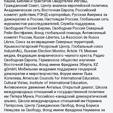
башни, Библии и трактатов Свидетелей Иеговы,
Гражданский Совет, Центр анализа европейской политики,
Академическая сеть Восточная Европа, Российский
комитет действия, РЭНД корпорейшн, Русская Америка за
демократию в России, Настоящая Россия, Глобальная сеть
журналистов-расследователей, Служба поддержки,
Свободная Россия Берлин, Свободная Россия Северный
Рейн-Вестфалия, Фонд глобальной помощи, Антивоенный
комитет России, Russie-Libertes, La Asocicion de Rusos
Libres, Союз за возвращение Северных территорий,
Крымскотатарский Ресурсный Центр, Глобальный союз
IndustriALL, Russian Election Monitor, Article 19, Мнение
медиа, Федерация анархического черного креста, Радио
Свободная Европа, Германское общество изучения
Восточной Европы, Фонд имени Фридриха Эберта, XZ
gGmbH, Мобильная академия поддержки гендерной
демократии и миротворчества, Форум имени Льва
Копелева, American Councils for International Education,
Cultural Vistas, Institute of International Education,
Антивоенное движение Антальи, Открытый диалог, Школа
международных отношений и государственной политики
им Питера Мунка, Российско-канадский демократический
альянс, Школа международных отношений им Нормана
Патерсона, Центр Гражданских Свобод, Фонд Бориса
Немцова за Свободу, Фонд имени Фридриха Науманна за