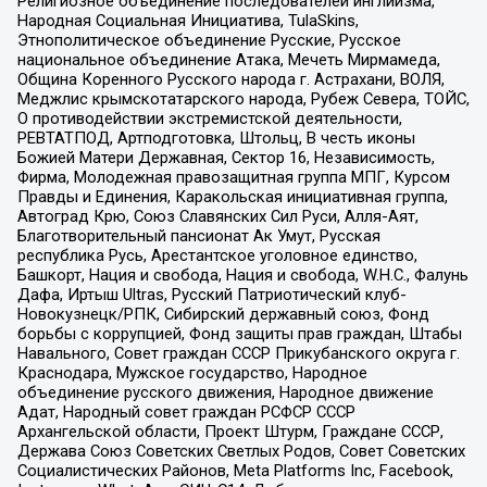
Религиозное объединение последователей инглиизма,
Народная Социальная Инициатива, TulaSkins,
Этнополитическое объединение Русские, Русское
национальное объединение Атака, Мечеть Мирмамеда,
Община Коренного Русского народа г. Астрахани, ВОЛЯ,
Меджлис крымскотатарского народа, Рубеж Севера, ТОЙС,
О противодействии экстремистской деятельности,
РЕВТАТПОД, Артподготовка, Штольц, В честь иконы
Божией Матери Державная, Сектор 16, Независимость,
Фирма, Молодежная правозащитная группа МПГ, Курсом
Правды и Единения, Каракольская инициативная группа,
Автоград Крю, Союз Славянских Сил Руси, Алля-Аят,
Благотворительный пансионат Ак Умут, Русская
республика Русь, Арестантское уголовное единство,
Башкорт, Нация и свобода, Нация и свобода, W.H.С., Фалунь
Дафа, Иртыш Ultras, Русский Патриотический клуб-
Новокузнецк/РПК, Сибирский державный союз, Фонд
борьбы с коррупцией, Фонд защиты прав граждан, Штабы
Навального, Совет граждан СССР Прикубанского округа г.
Краснодара, Мужское государство, Народное
объединение русского движения, Народное движение
Адат, Народный совет граждан РСФСР СССР
Архангельской области, Проект Штурм, Граждане СССР,
Держава Союз Советских Светлых Родов, Совет Советских
Социалистических Районов, Meta Platforms Inc, Facebook,