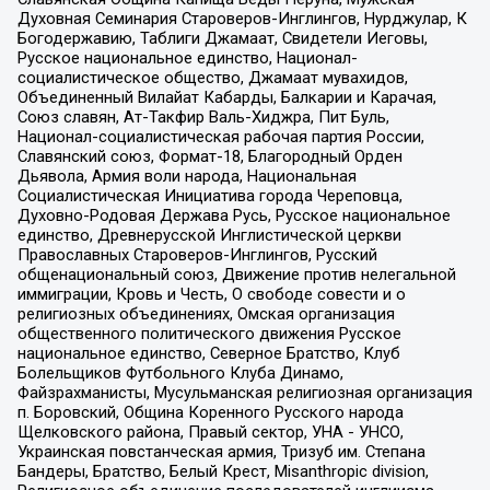
Духовная Семинария Староверов-Инглингов, Нурджулар, К
Богодержавию, Таблиги Джамаат, Свидетели Иеговы,
Русское национальное единство, Национал-
социалистическое общество, Джамаат мувахидов,
Объединенный Вилайат Кабарды, Балкарии и Карачая,
Союз славян, Ат-Такфир Валь-Хиджра, Пит Буль,
Национал-социалистическая рабочая партия России,
Славянский союз, Формат-18, Благородный Орден
Дьявола, Армия воли народа, Национальная
Социалистическая Инициатива города Череповца,
Духовно-Родовая Держава Русь, Русское национальное
единство, Древнерусской Инглистической церкви
Православных Староверов-Инглингов, Русский
общенациональный союз, Движение против нелегальной
иммиграции, Кровь и Честь, О свободе совести и о
религиозных объединениях, Омская организация
общественного политического движения Русское
национальное единство, Северное Братство, Клуб
Болельщиков Футбольного Клуба Динамо,
Файзрахманисты, Мусульманская религиозная организация
п. Боровский, Община Коренного Русского народа
Щелковского района, Правый сектор, УНА - УНСО,
Украинская повстанческая армия, Тризуб им. Степана
Бандеры, Братство, Белый Крест, Misanthropic division,