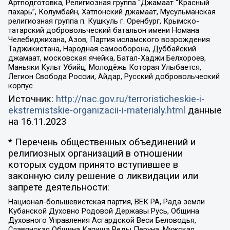
Артподготовка, Религиозная группа “Джамаат “Красный
пахарь”, Колумбайн, Хатлонский джамаат, Мусульманская
религиозная группа п. Кушкуль г. Оренбург, Крымско-
татарский добровольческий батальон имени Номана
Челебиджихана, Азов, Партия исламского возрождения
Таджикистана, Народная самооборона, Дуббайский
джамаат, московская ячейка, Батал-Хаджи Белхороев,
Маньяки Культ Убийц, Молодёжь Которая Улыбается,
Легион Свобода России, Айдар, Русский добровольческий
корпус
Источник:
http://nac.gov.ru/terroristicheskie-i-
ekstremistskie-organizacii-i-materialy.html
данные
на
16.11.2023
* Перечень общественных объединений и
религиозных организаций в отношении
которых судом принято вступившее в
законную силу решение о ликвидации или
запрете деятельности:
Национал-большевистская партия, ВЕК РА, Рада земли
Кубанской Духовно Родовой Державы Русь, Община
Духовного Управления Асгардской Веси Беловодья,
Славянская Община Капища Веды Перуна, Мужская