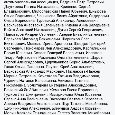
антимонопольная ассоциация, Бедушев Петр Петрович,
Дзугкоева Регина Николаевна, Кривенко Сергей
Владимирович, Милославский Павел Юрьевич, Шнырова
Ольга Вадимовна, Чанышева Лилия Айратовна, Сидорович
Ольга Борисовна, Туровский Александр Алексеевич,
Васильева Анастасия Евгеньевна, Ривина Анна Валерьевна,
Бойко Анатолий Николаевич, Дугин Сергей Георгиевич,
Пивоваров Андрей Сергеевич, Аверин Виталий Евгеньевич,
Барахоев Магомед Бекханович, Шарипков Олег
Викторович, Мошель Ирина Ароновна, Шведов Григорий
Сергеевич, Пономарев Лев Александрович, Каргалицкий
Борис Юльевич, Созаев Валерий Валерьевич, Исламов
Тимур Рифгатович, Романова Ольга Евгеньевна, Щаров
Сергей Алексадрович, Цирульников Борис Альбертович,
Гасан Ольга Павловна, Паутов Юрий Анатольевич,
Верховский Александр Маркович, Пислакова-Паркер
Марина Петровна, Кочеткова Татьяна Владимировна,
Чуркина Наталья Валерьевна, Акимова Татьяна
Николаевна, Золотарева Екатерина Александровна,
Рачинский Ян Збигневич, Жемкова Елена Борисовна,
Гудков Лев Дмитриевич, Илларионова Юлия Юрьевна,
Саранг Анна Васильевна, Захарова Светлана Сергеевна,
Аверин Владимир Анатольевич, Щур Татьяна Михайловна,
Щур Николай Алексеевич, Блинушов Андрей Юрьевич,
Мосин Алексей Геннадьевич, Гефтер Валентин Михайлович,