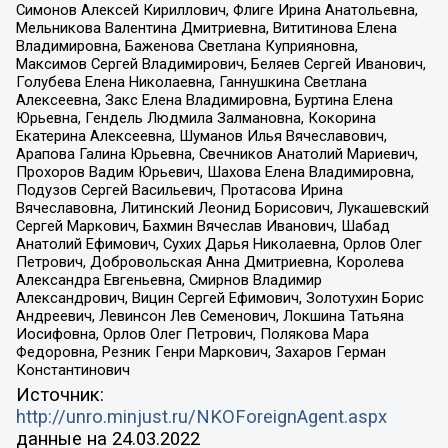
Симонов Алексей Кириллович, Флиге Ирина Анатольевна,
Мельникова Валентина Дмитриевна, Вититинова Елена
Владимировна, Баженова Светлана Куприяновна,
Максимов Сергей Владимирович, Беляев Сергей Иванович,
Голубева Елена Николаевна, Ганнушкина Светлана
Алексеевна, Закс Елена Владимировна, Буртина Елена
Юрьевна, Гендель Людмила Залмановна, Кокорина
Екатерина Алексеевна, Шуманов Илья Вячеславович,
Арапова Галина Юрьевна, Свечников Анатолий Мариевич,
Прохоров Вадим Юрьевич, Шахова Елена Владимировна,
Подузов Сергей Васильевич, Протасова Ирина
Вячеславовна, Литинский Леонид Борисович, Лукашевский
Сергей Маркович, Бахмин Вячеслав Иванович, Шабад
Анатолий Ефимович, Сухих Дарья Николаевна, Орлов Олег
Петрович, Добровольская Анна Дмитриевна, Королева
Александра Евгеньевна, Смирнов Владимир
Александрович, Вицин Сергей Ефимович, Золотухин Борис
Андреевич, Левинсон Лев Семенович, Локшина Татьяна
Иосифовна, Орлов Олег Петрович, Полякова Мара
Федоровна, Резник Генри Маркович, Захаров Герман
Константинович
Источник:
http://unro.minjust.ru/NKOForeignAgent.aspx
данные на
24.03.2022