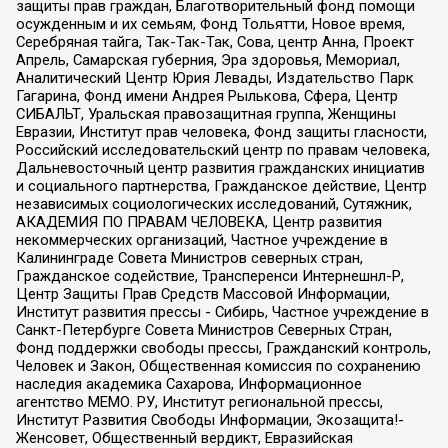
защиты прав граждан, Благотворительный фонд помощи
осужденным и их семьям, Фонд Тольятти, Новое время,
Серебряная тайга, Так-Так-Так, Сова, центр Анна, Проект
Апрель, Самарская губерния, Эра здоровья, Мемориал,
Аналитический Центр Юрия Левады, Издательство Парк
Гагарина, Фонд имени Андрея Рылькова, Сфера, Центр
СИБАЛЬТ, Уральская правозащитная группа, Женщины
Евразии, Институт прав человека, Фонд защиты гласности,
Российский исследовательский центр по правам человека,
Дальневосточный центр развития гражданских инициатив
и социального партнерства, Гражданское действие, Центр
независимых социологических исследований, Сутяжник,
АКАДЕМИЯ ПО ПРАВАМ ЧЕЛОВЕКА, Центр развития
некоммерческих организаций, Частное учреждение в
Калининграде Совета Министров северных стран,
Гражданское содействие, Трансперенси Интернешнл-Р,
Центр Защиты Прав Средств Массовой Информации,
Институт развития прессы - Сибирь, Частное учреждение в
Санкт-Петербурге Совета Министров Северных Стран,
Фонд поддержки свободы прессы, Гражданский контроль,
Человек и Закон, Общественная комиссия по сохранению
наследия академика Сахарова, Информационное
агентство МЕМО. РУ, Институт региональной прессы,
Институт Развития Свободы Информации, Экозащита!-
Женсовет, Общественный вердикт, Евразийская