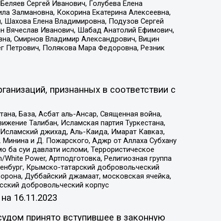
Беляев Сергей Иванович, Голубева Елена
ила Залмановна, Кокорина Екатерина Алексеевна,
, Шахова Елена Владимировна, Подузов Сергей
ин Вячеслав Иванович, Шабад Анатолий Ефимович,
вна, Смирнов Владимир Александрович, Вицин
ег Петрович, Полякова Мара Федоровна, Резник
ганизаций, признанных в соответствии с
на, База, Асбат аль-Ансар, Священная война,
ижение Талибан, Исламская партия Туркестана,
Исламский джихад, Аль-Каида, Имарат Кавказ,
 Минина и Д. Пожарского, Аджр от Аллаха Субхану
о ба суи давлати исломи, Террористическое
/White Power, Артподготовка, Религиозная группа
Оренбург, Крымско-татарский добровольческий
орона, Дуббайский джамаат, московская ячейка,
усский добровольческий корпус
 на
16.11.2023
судом принято вступившее в законную