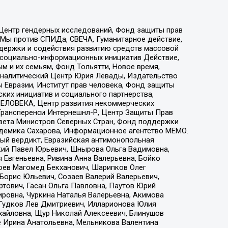
 Центр гендерных исследований, Фонд защиты прав
 Мы против СПИДа, СВЕЧА, Гуманитарное действие,
ддержки и содействия развитию средств массовой
р социально-информационных инициатив Действие,
 и их семьям, Фонд Тольятти, Новое время,
, Аналитический Центр Юрия Левады, Издательство
 Евразии, Институт прав человека, Фонд защиты
ких инициатив и социального партнерства,
ЕЛОВЕКА, Центр развития некоммерческих
 Трансперенси Интернешнл-Р, Центр Защиты Прав
овета Министров Северных Стран, Фонд поддержки
адемика Сахарова, Информационное агентство МЕМО.
ый вердикт, Евразийская антимонопольная
кий Павел Юрьевич, Шнырова Ольга Вадимовна,
 Евгеньевна, Ривина Анна Валерьевна, Бойко
хоев Магомед Бекханович, Шарипков Олег
Борис Юльевич, Созаев Валерий Валерьевич,
тович, Гасан Ольга Павловна, Паутов Юрий
ровна, Чуркина Наталья Валерьевна, Акимова
 Гудков Лев Дмитриевич, Илларионова Юлия
ихайловна, Щур Николай Алексеевич, Блинушов
е Ирина Анатольевна, Мельникова Валентина