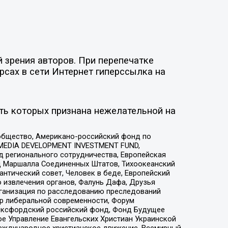
 зрения авторов. При перепечатке
рсах в сети Интернет гиперссылка на
ть которых признана нежелательной на
общество, Американо-российский фонд по
 MEDIA DEVELOPMENT INVESTMENT FUND,
 регионального сотрудничества, Европейская
 Маршалла Соединенных Штатов, Тихоокеанский
нтический совет, Человек в беде, Европейский
 извлечения органов, Фалунь Дафа, Друзья
рганизация по расследованию преследований
тр либеральной современности, Форум
 Оксфордский российский фонд, Фонд Будущее
е Управление Евангельских Христиан Украинской
еждународное христианское движение, Всемирный