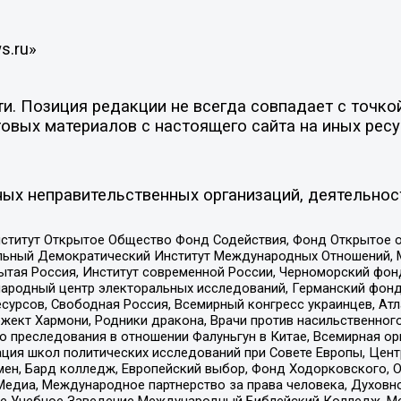
s.ru»
. Позиция редакции не всегда совпадает с точкой
овых материалов с настоящего сайта на иных ресу
ых неправительственных организаций, деятельнос
ститут Открытое Общество Фонд Содействия, Фонд Открытое 
альный Демократический Институт Международных Отношений,
тая Россия, Институт современной России, Черноморский фонд
родный центр электоральных исследований, Германский фонд
рсов, Свободная Россия, Всемирный конгресс украинцев, Атла
ект Хармони, Родники дракона, Врачи против насильственного
ию преследования в отношении Фалуньгун в Китае, Всемирная о
ация школ политических исследований при Совете Европы, Цен
мен, Бард колледж, Европейский выбор, Фонд Ходорковского,
едиа, Международное партнерство за права человека, Духовно
ое Учебное Заведение Международный Библейский Колледж, М