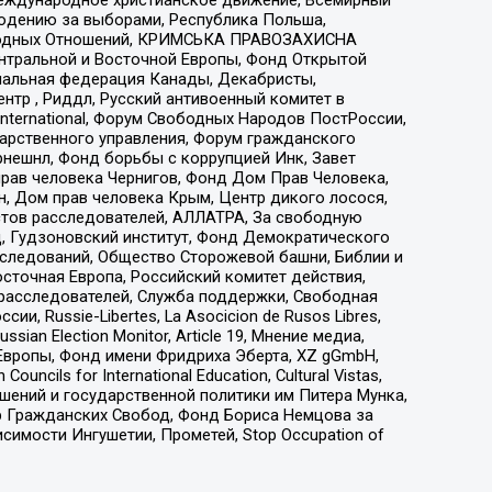
людению за выборами, Республика Польша,
народных Отношений, КРИМСЬКА ПРАВОЗАХИСНА
ы Центральной и Восточной Европы, Фонд Открытой
иональная федерация Канады, Декабристы,
тр , Риддл, Русский антивоенный комитет в
nternational, Форум Свободных Народов ПостРоссии,
дарственного управления, Форум гражданского
рнешнл, Фонд борьбы с коррупцией Инк, Завет
прав человека Чернигов, Фонд Дом Прав Человека,
н, Дом прав человека Крым, Центр дикого лосося,
стов расследователей, АЛЛАТРА, За свободную
д, Гудзоновский институт, Фонд Демократического
сследований, Общество Сторожевой башни, Библии и
сточная Европа, Российский комитет действия,
-расследователей, Служба поддержки, Свободная
 Russie-Libertes, La Asocicion de Rusos Libres,
an Election Monitor, Article 19, Мнение медиа,
Европы, Фонд имени Фридриха Эберта, XZ gGmbH,
ls for International Education, Cultural Vistas,
ошений и государственной политики им Питера Мунка,
 Гражданских Свобод, Фонд Бориса Немцова за
имости Ингушетии, Прометей, Stop Occupation of