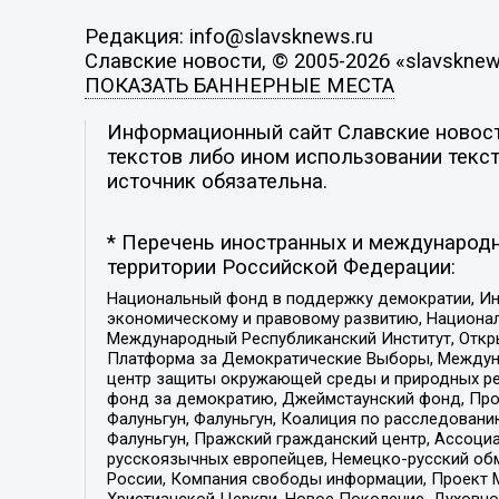
Редакция: info@slavsknews.ru
Славские новости, © 2005-2026 «slavsknew
ПОКАЗАТЬ БАННЕРНЫЕ МЕСТА
Информационный сайт Славские новости
текстов либо ином использовании текст
источник обязательна.
* Перечень иностранных и международн
территории Российской Федерации:
Национальный фонд в поддержку демократии, Ин
экономическому и правовому развитию, Национ
Международный Республиканский Институт, Откры
Платформа за Демократические Выборы, Междуна
центр защиты окружающей среды и природных ресу
фонд за демократию, Джеймстаунский фонд, Прож
Фалуньгун, Фалуньгун, Коалиция по расследован
Фалуньгун, Пражский гражданский центр, Ассоци
русскоязычных европейцев, Немецко-русский об
России, Компания свободы информации, Проект М
Христианской Церкви, Новое Поколение, Духовн