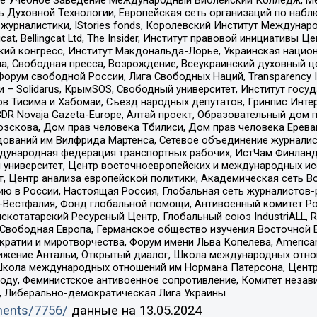
ь Духовной Технологии, Европейская сеть организаций по наб
урналистики, IStories fonds, Королевский Институт Между
gcat, Bellingcat Ltd, The Insider, Институт правовой инициатив
инский конгресс, Институт Макдональда-Лорье, Украинская нац
, Свободная пресса, Возрождение, Всеукраинский духовный цен
орум свободной России, Лига Свободных Наций, Transparеncy I
– Solidarus, КрымSOS, Свободный университет, Институт госу
в Тисима и Хабомаи, Съезд народных депутатов, Гринпис Инте
DR Novaja Gazeta-Europe, Алтай проект, Образовательный дом 
зскова, Дом прав человека Тбилиси, Дом прав человека Ерева
едований им Вилфрида Мартенса, Сетевое объединение журнали
Международная федерация транспортных рабочих, ИстЧам Финлан
й университет, Центр восточноевропейских и международных и
, Центр анализа европейской политики, Академическая сеть Во
ю в России, Настоящая Россия, Глобальная сеть журналистов
естфалия, Фонд глобальной помощи, Антивоенный комитет России,
татарский Ресурсный Центр, Глобальный союз IndustriALL, Russi
 Свободная Европа, Германское общество изучения Восточной 
и и миротворчества, Форум имени Льва Копелева, American Counci
ое движение Антальи, Открытый диалог, Школа международных отн
Школа международных отношений им Нормана Патерсона, Центр
ду, Феминистское антивоенное сопротивление, Комитет независ
а, Либерально-демократическая Лига Украины
uments/7756/
данные на
13.05.2024