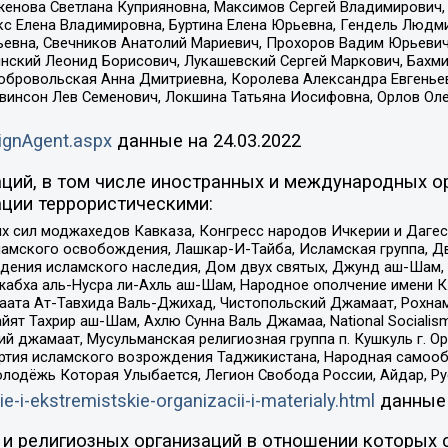
женова Светлана Куприяновна, Максимов Сергей Владимирович, 
кс Елена Владимировна, Буртина Елена Юрьевна, Гендель Людм
евна, Свечников Анатолий Мариевич, Прохоров Вадим Юрьевич
инский Леонид Борисович, Лукашевский Сергей Маркович, Бахм
Добровольская Анна Дмитриевна, Королева Александра Евгенье
евинсон Лев Семенович, Локшина Татьяна Иосифовна, Орлов Ол
ignAgent.aspx
данные на
24.03.2022
ций, в том числе иностранных и международных ор
ции террористическими:
ил моджахедов Кавказа, Конгресс народов Ичкерии и Дагеста
ламского освобождения, Лашкар-И-Тайба, Исламская группа, Дв
ения исламского наследия, Дом двух святых, Джунд аш-Шам, 
жабха аль-Нусра ли-Ахль аш-Шам, Народное ополчение имени К.
ата Ат-Тавхида Валь-Джихад, Чистопольский Джамаат, Рохнам
ят Тахрир аш-Шам, Ахлю Сунна Валь Джамаа, National Socialism
ий джамаат, Мусульманская религиозная группа п. Кушкуль г. 
ртия исламского возрождения Таджикистана, Народная самооб
олодёжь Которая Улыбается, Легион Свобода России, Айдар, Р
ie-i-ekstremistskie-organizacii-i-materialy.html
данные
и религиозных организаций в отношении которых 