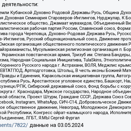
 деятельности:
земли Кубанской Духовно Родовой Державы Русь, Община Духо
 Духовная Семинария Староверов-Инглингов, Нурджулар, К Бо
листическое общество, Джамаат мувахидов, Объединенный Вил
иалистическая рабочая партия России, Славянский союз, Форма
ива города Череповца, Духовно-Родовая Держава Русь, Русск
-Инглингов, Русский общенациональный союз, Движение против
 Омская организация общественного политического движения Р
йзрахманисты, Мусульманская религиозная организация п. Бо
краинская повстанческая армия, Тризуб им. Степана Бандеры, Бр
зма, Народная Социальная Инициатива, TulaSkins, Этнополитич
оренного Русского народа г. Астрахани, ВОЛЯ, Меджлис крымс
РЕВТАТПОД, Артподготовка, Штольц, В честь иконы Божией Мате
равды и Единения, Каракольская инициативная группа, Автогра
спублика Русь, Арестантское уголовное единство, Башкорт, Наци
окузнецк/РПК, Сибирский державный союз, Фонд борьбы с кор
округа г. Краснодара, Мужское государство, Народное объедин
ой области, Проект Штурм, Граждане СССР, Держава Союз Сов
Facebook, Instagram, WhatsApp, СИЧ-С14, Добровольческое Движ
ское общественное движение, Невоград, Молодежное Демократ
ой Республики, Конгресс ойрат-калмыцкого народа, Исполнит
бъединение, ЛГБТ, Я.МЫ Сергей Фургал
uments/7822/
данные на
03.05.2024