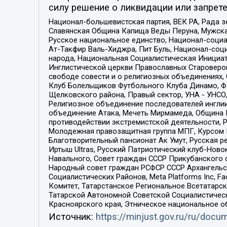
силу решение о ликвидации или запрете
Национал-большевистская партия, ВЕК РА, Рада 
Славянская Община Капища Веды Перуна, Мужская
Русское национальное единство, Национал-социа
Ат-Такфир Валь-Хиджра, Пит Буль, Национал-соц
народа, Национальная Социалистическая Инициат
Инглистической церкви Православных Староверов
свободе совести и о религиозных объединениях,
Клуб Болельщиков Футбольного Клуба Динамо, Фа
Щелковского района, Правый сектор, УНА - УНСО, У
Религиозное объединение последователей инглии
объединение Атака, Мечеть Мирмамеда, Община К
противодействии экстремистской деятельности, 
Молодежная правозащитная группа МПГ, Курсом П
Благотворительный пансионат Ак Умут, Русская ре
Иртыш Ultras, Русский Патриотический клуб-Нов
Навального, Совет граждан СССР Прикубанского 
Народный совет граждан РСФСР СССР Архангельск
Социалистических Районов, Meta Platforms Inc, 
Комитет, Татарстанское Региональное Всетатар
Татарской Автономной Советской Социалистическ
Красноярского края, Этническое национальное о
Источник:
https://minjust.gov.ru/ru/doc