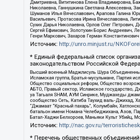
Дмитриевна, Вититинова Елена Владимировна, Ба
Николаевна, Ганнушкина Светлана Алексеевна, За
Шуманов Илья Вячеславович, Арапова Галина Юрь
Васильевич, Протасова Ирина Вячеславовна, Лит
Сухих Дарья Николаевна, Орлов Олег Петрович, 
Сергей Ефимович, Золотухин Борис Андреевич, Л
Генри Маркович, Захаров Герман Константинович
Источник:
http://unro.minjust.ru/NKOFore
* Единый федеральный список организа
законодательством Российской Федера
Высший военный Маджлисуль Шура Объединенных с
Исламская группа, Братья-мусульмане, Партия ис
Общество социальных реформ, Общество возрожд
АБТО, Правый сектор, Исламское государство, Д
уа Тагьаля SHAM, АУМ Синрике, Муджахеды джама
сообщество Сеть, Катиба Таухид валь-Джихад, Хай
“Джамаат “Красный пахарь”, Колумбайн, Хатлонск
батальон имени Номана Челебиджихана, Азов, Па
Батал-Хаджи Белхороев, Маньяки Культ Убийц, М
Источник:
http://nac.gov.ru/terroristichesk
* Перечень общественных объединений 