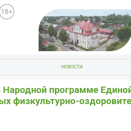
18+
НОВОСТИ
по Народной программе Едино
вых физкультурно-оздоровит