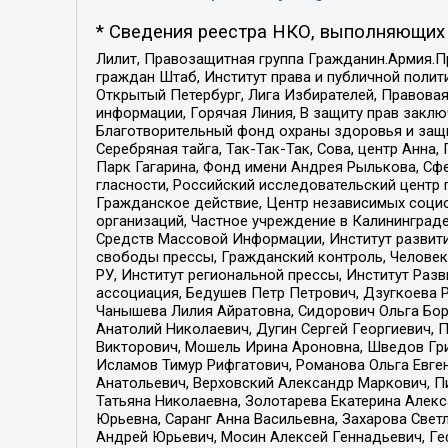
* Сведения реестра НКО, выполняющих 
Лилит, Правозащитная группа Гражданин.Армия.П
граждан Штаб, Институт права и публичной поли
Открытый Петербург, Лига Избирателей, Правова
информации, Горячая Линия, В защиту прав закл
Благотворительный фонд охраны здоровья и защи
Серебряная тайга, Так-Так-Так, Сова, центр Анн
Парк Гагарина, Фонд имени Андрея Рылькова, Сф
гласности, Российский исследовательский центр 
Гражданское действие, Центр независимых соци
организаций, Частное учреждение в Калининград
Средств Массовой Информации, Институт развити
свободы прессы, Гражданский контроль, Человек
РУ, Институт региональной прессы, Институт Ра
ассоциация, Бедушев Петр Петрович, Дзугкоева 
Чанышева Лилия Айратовна, Сидорович Ольга Бори
Анатолий Николаевич, Дугин Сергей Георгиевич, 
Викторович, Мошель Ирина Ароновна, Шведов Гри
Исламов Тимур Рифгатович, Романова Ольга Евге
Анатольевич, Верховский Александр Маркович, П
Татьяна Николаевна, Золотарева Екатерина Алек
Юрьевна, Саранг Анна Васильевна, Захарова Свет
Андрей Юрьевич, Мосин Алексей Геннадьевич, Ге