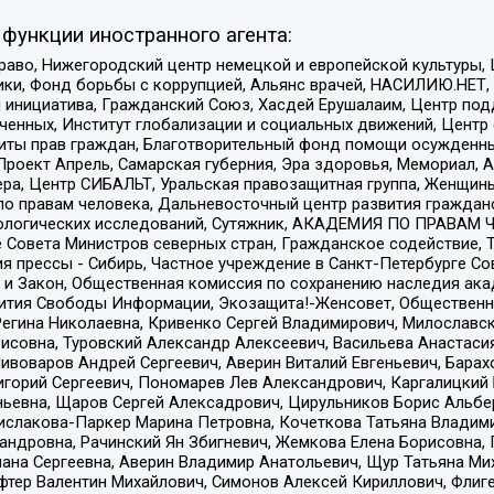
функции иностранного агента:
раво, Нижегородский центр немецкой и европейской культуры,
тики, Фонд борьбы с коррупцией, Альянс врачей, НАСИЛИЮ.НЕТ,
я инициатива, Гражданский Союз, Хасдей Ерушалаим, Центр по
юченных, Институт глобализации и социальных движений, Цент
ты прав граждан, Благотворительный фонд помощи осужденным
а, Проект Апрель, Самарская губерния, Эра здоровья, Мемориал
ера, Центр СИБАЛЬТ, Уральская правозащитная группа, Женщины
по правам человека, Дальневосточный центр развития гражданс
ологических исследований, Сутяжник, АКАДЕМИЯ ПО ПРАВАМ Ч
е Совета Министров северных стран, Гражданское содействие,
я прессы - Сибирь, Частное учреждение в Санкт-Петербурге С
 и Закон, Общественная комиссия по сохранению наследия ак
звития Свободы Информации, Экозащита!-Женсовет, Общественн
Регина Николаевна, Кривенко Сергей Владимирович, Милославс
совна, Туровский Александр Алексеевич, Васильева Анастасия
Пивоваров Андрей Сергеевич, Аверин Виталий Евгеньевич, Бара
горий Сергеевич, Пономарев Лев Александрович, Каргалицкий 
ньевна, Щаров Сергей Алексадрович, Цирульников Борис Альбер
ислакова-Паркер Марина Петровна, Кочеткова Татьяна Владими
сандровна, Рачинский Ян Збигневич, Жемкова Елена Борисовна,
лана Сергеевна, Аверин Владимир Анатольевич, Щур Татьяна М
фтер Валентин Михайлович, Симонов Алексей Кириллович, Флиг