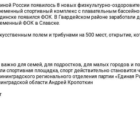
Единой России появилось 8 новых физкультурно-оздоровит
временный спортивный комплекс с плавательным бассейно
вдинске появился ФОК. В Гвардейском районе заработали 
временный ФОК в Славске.
скусственным полем и трибунами на 500 мест, открытие, ко
важно для семей, для подростков, для малых городов и п
или спортивная площадка, спорт действительно становится 
лининградского регионального отделения партии «Единая Р
нинградской области Андрей Кропоткин
т