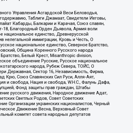
вного Управления Асгардской Веси Беловодья,
годержавию, Таблиги Джамаат, Свидетели Иеговы,
айат Кабарды, Балкарии и Карачая, Союз славян,
т-18, Благородный Орден Дьявола, Армия воли
ое национальное единство, Древнерусской
 нелегальной иммиграции, Кровь и Честь, О
усское национальное единство, Северное Братство,
ровский, Община Коренного Русского народа
атство, Белый Крест, Misanthropic division,
еское объединение Русские, Русское национальное
котатарского народа, Рубеж Севера, ТОЙС, О
ри Державная, Сектор 16, Независимость, Фирма,
д Крю, Союз Славянских Сил Руси, Алля-Аят,
я и свобода, Нация и свобода, W.H.С., Фалунь Дафа,
рупцией, Фонд защиты прав граждан, Штабы
ение русского движения, Народное движение Адат,
етских Светлых Родов, Совет Советских
ение Организации украинских националистов, Черный
ическое Движение Весна, Верховный Совет
ельный комитет совета народных депутатов