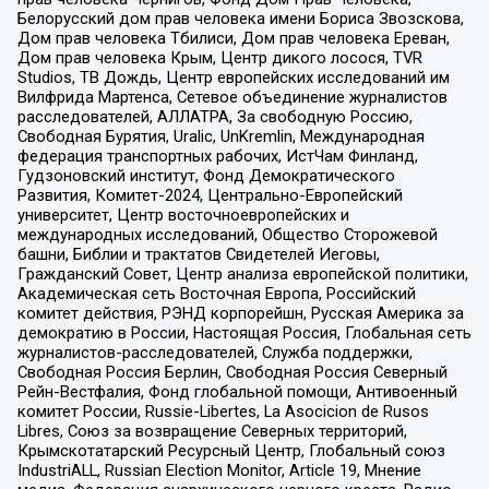
Белорусский дом прав человека имени Бориса Звозскова,
Дом прав человека Тбилиси, Дом прав человека Ереван,
Дом прав человека Крым, Центр дикого лосося, TVR
Studios, ТВ Дождь, Центр европейских исследований им
Вилфрида Мартенса, Сетевое объединение журналистов
расследователей, АЛЛАТРА, За свободную Россию,
Свободная Бурятия, Uralic, UnKremlin, Международная
федерация транспортных рабочих, ИстЧам Финланд,
Гудзоновский институт, Фонд Демократического
Развития, Комитет-2024, Центрально-Европейский
университет, Центр восточноевропейских и
международных исследований, Общество Сторожевой
башни, Библии и трактатов Свидетелей Иеговы,
Гражданский Совет, Центр анализа европейской политики,
Академическая сеть Восточная Европа, Российский
комитет действия, РЭНД корпорейшн, Русская Америка за
демократию в России, Настоящая Россия, Глобальная сеть
журналистов-расследователей, Служба поддержки,
Свободная Россия Берлин, Свободная Россия Северный
Рейн-Вестфалия, Фонд глобальной помощи, Антивоенный
комитет России, Russie-Libertes, La Asocicion de Rusos
Libres, Союз за возвращение Северных территорий,
Крымскотатарский Ресурсный Центр, Глобальный союз
IndustriALL, Russian Election Monitor, Article 19, Мнение