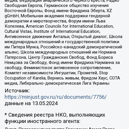
медиа, Федерация анархического черного креста, Радио
Свободная Европа, Германское общество изучения
Восточной Европы, Фонд имени Фридриха Эберта, XZ
gGmbH, Мобильная академия поддержки гендерной
демократии и миротворчества, Форум имени Льва
Копелева, American Councils for International Education,
Cultural Vistas, Institute of International Education,
Антивоенное движение Антальи, Открытый диалог, Школа
международных отношений и государственной политики
им Питера Мунка, Российско-канадский демократический
альянс, Школа международных отношений им Нормана
Патерсона, Центр Гражданских Свобод, Фонд Бориса
Немцова за Свободу, Фонд имени Фридриха Науманна за
свободу, Феминистское антивоенное сопротивление,
Комитет независимости Ингушетии, Прометей, Stop
Occupation of Karelia, Вернись живым, Фридом Хаус, СОТА
медиа, Либерально-демократическая Лига Украины
Источник:
https://minjust.gov.ru/ru/documents/7756/
данные на
13.05.2024
* Сведения реестра НКО, выполняющих
функции иностранного агента: