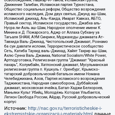
освобождения, Лашкар-И-Тайба, Исламская группа,
Движение Талибан, Исламская партия Туркестана,
Общество социальных реформ, Общество возрождения
исламского наследия, Дом двух святых, Джунд аш-Шам,
Исламский джихад, Аль-Каида, Имарат Кавказ, АБТО,
Правый сектор, Исламское государство, Джабха аль-
Нусра ли-Ахль аш-Шам, Народное ополчение имени К.
Минина и Д. Пожарского, Аджр от Аллаха Субхану уа
Тагьаля SHAM, АУМ Синрике, Муджахеды джамаата Ат-
Тавхида Валь-Джихад, Чистопольский Джамаат, Рохнамо
ба суи давлати исломи, Террористическое сообщество
Сеть, Катиба Таухид валь-Джихад, Хайят Тахрир аш-Шам,
Ахлю Сунна Валь Джамаа, National Socialism/White Power,
Артподготовка, Религиозная группа “Джамаат “Красный
пахарь”, Колумбайн, Хатлонский джамаат, Мусульманская
религиозная группа п. Кушкуль г. Оренбург, Крымско-
татарский добровольческий батальон имени Номана
Челебиджихана, Азов, Партия исламского возрождения
Таджикистана, Народная самооборона, Дуббайский
джамаат, московская ячейка, Батал-Хаджи Белхороев,
Маньяки Культ Убийц, Молодёжь Которая Улыбается,
Легион Свобода России, Айдар, Русский добровольческий
корпус
Источник:
http://nac.gov.ru/terroristicheskie-i-
ekstremistskie-organizacii-i-materialy.html
данные