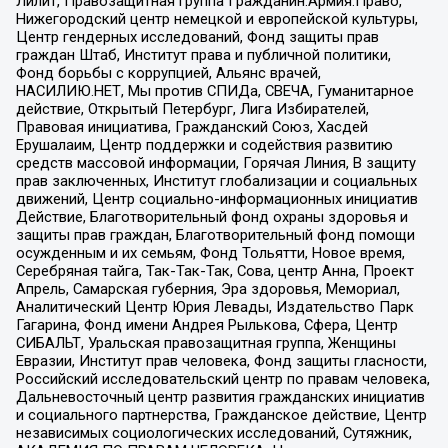
Лилит, Правозащитная группа Гражданин.Армия.Право,
Нижегородский центр немецкой и европейской культуры,
Центр гендерных исследований, Фонд защиты прав
граждан Штаб, Институт права и публичной политики,
Фонд борьбы с коррупцией, Альянс врачей,
НАСИЛИЮ.НЕТ, Мы против СПИДа, СВЕЧА, Гуманитарное
действие, Открытый Петербург, Лига Избирателей,
Правовая инициатива, Гражданский Союз, Хасдей
Ерушалаим, Центр поддержки и содействия развитию
средств массовой информации, Горячая Линия, В защиту
прав заключенных, Институт глобализации и социальных
движений, Центр социально-информационных инициатив
Действие, Благотворительный фонд охраны здоровья и
защиты прав граждан, Благотворительный фонд помощи
осужденным и их семьям, Фонд Тольятти, Новое время,
Серебряная тайга, Так-Так-Так, Сова, центр Анна, Проект
Апрель, Самарская губерния, Эра здоровья, Мемориал,
Аналитический Центр Юрия Левады, Издательство Парк
Гагарина, Фонд имени Андрея Рылькова, Сфера, Центр
СИБАЛЬТ, Уральская правозащитная группа, Женщины
Евразии, Институт прав человека, Фонд защиты гласности,
Российский исследовательский центр по правам человека,
Дальневосточный центр развития гражданских инициатив
и социального партнерства, Гражданское действие, Центр
независимых социологических исследований, Сутяжник,