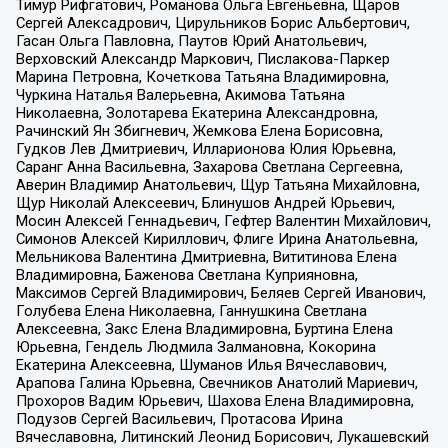
Тимур Рифгатович, Романова Ольга Евгеньевна, Щаров
Сергей Алексадрович, Цирульников Борис Альбертович,
Гасан Ольга Павловна, Паутов Юрий Анатольевич,
Верховский Александр Маркович, Пислакова-Паркер
Марина Петровна, Кочеткова Татьяна Владимировна,
Чуркина Наталья Валерьевна, Акимова Татьяна
Николаевна, Золотарева Екатерина Александровна,
Рачинский Ян Збигневич, Жемкова Елена Борисовна,
Гудков Лев Дмитриевич, Илларионова Юлия Юрьевна,
Саранг Анна Васильевна, Захарова Светлана Сергеевна,
Аверин Владимир Анатольевич, Щур Татьяна Михайловна,
Щур Николай Алексеевич, Блинушов Андрей Юрьевич,
Мосин Алексей Геннадьевич, Гефтер Валентин Михайлович,
Симонов Алексей Кириллович, Флиге Ирина Анатольевна,
Мельникова Валентина Дмитриевна, Вититинова Елена
Владимировна, Баженова Светлана Куприяновна,
Максимов Сергей Владимирович, Беляев Сергей Иванович,
Голубева Елена Николаевна, Ганнушкина Светлана
Алексеевна, Закс Елена Владимировна, Буртина Елена
Юрьевна, Гендель Людмила Залмановна, Кокорина
Екатерина Алексеевна, Шуманов Илья Вячеславович,
Арапова Галина Юрьевна, Свечников Анатолий Мариевич,
Прохоров Вадим Юрьевич, Шахова Елена Владимировна,
Подузов Сергей Васильевич, Протасова Ирина
Вячеславовна, Литинский Леонид Борисович, Лукашевский