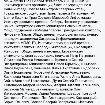
АКАДЕМИЯ ПО ПРАВАМ ЧЕЛОВЕКА, Центр развития
некоммерческих организаций, Частное учреждение в
Калининграде Совета Министров северных стран,
Гражданское содействие, Трансперенси Интернешнл-Р,
Центр Защиты Прав Средств Массовой Информации,
Институт развития прессы - Сибирь, Частное учреждение в
Санкт-Петербурге Совета Министров Северных Стран,
Фонд поддержки свободы прессы, Гражданский контроль,
Человек и Закон, Общественная комиссия по сохранению
наследия академика Сахарова, Информационное
агентство МЕМО. РУ, Институт региональной прессы,
Институт Развития Свободы Информации, Экозащита!-
Женсовет, Общественный вердикт, Евразийская
антимонопольная ассоциация, Бедушев Петр Петрович,
Дзугкоева Регина Николаевна, Кривенко Сергей
Владимирович, Милославский Павел Юрьевич, Шнырова
Ольга Вадимовна, Чанышева Лилия Айратовна, Сидорович
Ольга Борисовна, Туровский Александр Алексеевич,
Васильева Анастасия Евгеньевна, Ривина Анна Валерьевна,
Бойко Анатолий Николаевич, Дугин Сергей Георгиевич,
Пивоваров Андрей Сергеевич, Аверин Виталий Евгеньевич,
Барахоев Магомед Бекханович, Шарипков Олег
Викторович, Мошель Ирина Ароновна, Шведов Григорий
Сергеевич, Пономарев Лев Александрович, Каргалицкий
Борис Юльевич, Созаев Валерий Валерьевич, Исламов