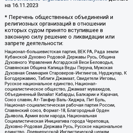
на
16.11.2023
* Перечень общественных объединений и
религиозных организаций в отношении
которых судом принято вступившее в
законную силу решение о ликвидации или
запрете деятельности:
Национал-большевистская партия, ВЕК РА, Рада земли
Кубанской Духовно Родовой Державы Русь, Община
Духовного Управления Асгардской Веси Беловодья,
Славянская Община Капища Веды Перуна, Мужская
Духовная Семинария Староверов-Инглингов, Нурджулар, К
Богодержавию, Таблиги Джамаат, Свидетели Иеговы,
Русское национальное единство, Национал-
социалистическое общество, Джамаат мувахидов,
Объединенный Вилайат Кабарды, Балкарии и Карачая,
Союз славян, Ат-Такфир Валь-Хиджра, Пит Буль,
Национал-социалистическая рабочая партия России,
Славянский союз, Формат-18, Благородный Орден
Дьявола, Армия воли народа, Национальная
Социалистическая Инициатива города Череповца,
Духовно-Родовая Держава Русь, Русское национальное
единство, Древнерусской Инглистической церкви