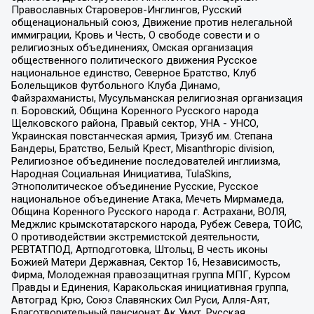
Православных Староверов-Инглингов, Русский
общенациональный союз, Движение против нелегальной
иммиграции, Кровь и Честь, О свободе совести и о
религиозных объединениях, Омская организация
общественного политического движения Русское
национальное единство, Северное Братство, Клуб
Болельщиков Футбольного Клуба Динамо,
Файзрахманисты, Мусульманская религиозная организация
п. Боровский, Община Коренного Русского народа
Щелковского района, Правый сектор, УНА - УНСО,
Украинская повстанческая армия, Тризуб им. Степана
Бандеры, Братство, Белый Крест, Misanthropic division,
Религиозное объединение последователей инглиизма,
Народная Социальная Инициатива, TulaSkins,
Этнополитическое объединение Русские, Русское
национальное объединение Атака, Мечеть Мирмамеда,
Община Коренного Русского народа г. Астрахани, ВОЛЯ,
Меджлис крымскотатарского народа, Рубеж Севера, ТОЙС,
О противодействии экстремистской деятельности,
РЕВТАТПОД, Артподготовка, Штольц, В честь иконы
Божией Матери Державная, Сектор 16, Независимость,
Фирма, Молодежная правозащитная группа МПГ, Курсом
Правды и Единения, Каракольская инициативная группа,
Автоград Крю, Союз Славянских Сил Руси, Алля-Аят,
Благотворительный пансионат Ак Умут, Русская