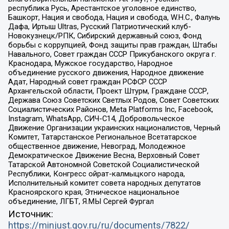
республика Русь, Арестантское уголовное единство,
Башкорт, Нация и свобода, Нация и свобода, W.H.С., Фалунь
Дафа, Иртыш Ultras, Русский Патриотический клуб-
Новокузнецк/РПК, Сибирский державный союз, Фонд
борьбы с коррупцией, Фонд защиты прав граждан, Штабы
Навального, Совет граждан СССР Прикубанского округа г.
Краснодара, Мужское государство, Народное
объединение русского движения, Народное движение
Адат, Народный совет граждан РСФСР СССР
Архангельской области, Проект Штурм, Граждане СССР,
Держава Союз Советских Светлых Родов, Совет Советских
Социалистических Районов, Meta Platforms Inc, Facebook,
Instagram, WhatsApp, СИЧ-С14, Добровольческое
Движение Организации украинских националистов, Черный
Комитет, Татарстанское Региональное Всетатарское
общественное движение, Невоград, Молодежное
Демократическое Движение Весна, Верховный Совет
Татарской Автономной Советской Социалистической
Республики, Конгресс ойрат-калмыцкого народа,
Исполнительный комитет совета народных депутатов
Красноярского края, Этническое национальное
объединение, ЛГБТ, Я.МЫ Сергей Фургал
Источник:
https://minjust.gov.ru/ru/documents/7822/