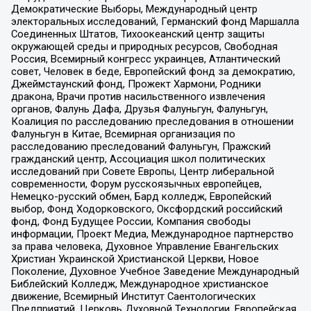
Демократические Выборы, Международный центр
электоральных исследований, Германский фонд Маршалла
Соединенных Штатов, Тихоокеанский центр защиты
окружающей среды и природных ресурсов, Свободная
Россия, Всемирный конгресс украинцев, Атлантический
совет, Человек в беде, Европейский фонд за демократию,
Джеймстаунский фонд, Прожект Хармони, Родники
дракона, Врачи против насильственного извлечения
органов, Фалунь Дафа, Друзья Фалуньгун, Фалуньгун,
Коалиция по расследованию преследования в отношении
Фалуньгун в Китае, Всемирная организация по
расследованию преследований Фалуньгун, Пражский
гражданский центр, Ассоциация школ политических
исследований при Совете Европы, Центр либеральной
современности, Форум русскоязычных европейцев,
Немецко-русский обмен, Бард колледж, Европейский
выбор, Фонд Ходорковского, Оксфордский российский
фонд, Фонд Будущее России, Компания свободы
информации, Проект Медиа, Международное партнерство
за права человека, Духовное Управление Евангельских
Христиан Украинской Христианской Церкви, Новое
Поколение, Духовное Учебное Заведение Международный
Библейский Колледж, Международное христианское
движение, Всемирный Институт Саентологических
Предприятий, Церковь Духовной Технологии, Европейская