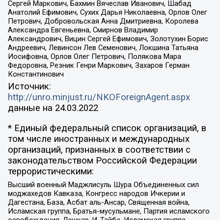
Сергей Маркович, Бахмин Вячеслав Иванович, Шабад
Анатолий Ефимович, Сухих Дарья Николаевна, Орлов Олег
Петрович, Добровольская Анна Дмитриевна, Королева
Александра Евгеньевна, Смирнов Владимир
Александрович, Вицин Сергей Ефимович, Золотухин Борис
Андреевич, Левинсон Лев Семенович, Локшина Татьяна
Иосифовна, Орлов Олег Петрович, Полякова Мара
Федоровна, Резник Генри Маркович, Захаров Герман
Константинович
Источник:
http://unro.minjust.ru/NKOForeignAgent.aspx
данные на
24.03.2022
* Единый федеральный список организаций, в
том числе иностранных и международных
организаций, признанных в соответствии с
законодательством Российской Федерации
террористическими:
Высший военный Маджлисуль Шура Объединенных сил
моджахедов Кавказа, Конгресс народов Ичкерии и
Дагестана, База, Асбат аль-Ансар, Священная война,
Исламская группа, Братья-мусульмане, Партия исламского