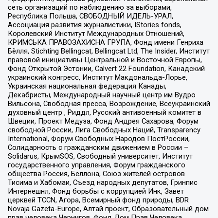
сеть организаций по наблюдению за выборами,
Республика Польша, СВОБОДНЫЙ ИДЕЛЬ-УРАЛ,
Ассоциация развития журналистики, IStories fonds,
Королевский Институт Международных Отношений,
КРИМСЬКА ПРАВОЗАХИСНА ГРУПА, Фонд имени Генриха
Бёлля, Stichting Bellingcat, Bellingcat Ltd, The Insider, Институт
правовой инициативы Центральной и Восточной Европы,
Фонд Открытой Эстонии, Calvert 22 Foundation, Канадский
украинский конгресс, Институт Макдональда-Лорье,
Украинская национальная федерация Канады,
Декабристы, Международный научный центр им Вудро
Вильсона, Свободная пресса, Возрождение, Всеукраинский
духовный центр , Риддл, Русский антивоенный комитет в
Швеции, Проект Медуза, Фонд Андрея Сахарова, Форум
свободной России, Лига Свободных Наций, Transparеncy
International, Форум Свободных Народов ПостРоссии,
Солидарность с гражданским движением в России –
Solidarus, КрымSOS, Свободный университет, Институт
государственного управления, Форум гражданского
общества Россия, Беллона, Союз жителей островов
Тисима и Хабомаи, Съезд народных депутатов, Гринпис
Интернешнл, Фонд борьбы с коррупцией Инк, Завет
церквей TCCN, Агора, Всемирный фонд природы, BDR
Novaja Gazeta-Europe, Алтай проект, Образовательный дом
прав человека Чернигов, Фонд Дом Прав Человека,