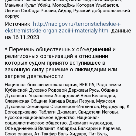
Маньяки Культ Убийц, Молодёжь Которая Улыбается,
Легион Свобода России, Айдар, Русский добровольческий
корпус
Источник:
http://nac.gov.ru/terroristicheskie-i-
ekstremistskie-organizacii-i-materialy.html
данные
на
16.11.2023
* Перечень общественных объединений и
религиозных организаций в отношении
которых судом принято вступившее в
законную силу решение о ликвидации или
запрете деятельности:
Национал-большевистская партия, ВЕК РА, Рада земли
Кубанской Духовно Родовой Державы Русь, Община
Духовного Управления Асгардской Веси Беловодья,
Славянская Община Капища Веды Перуна, Мужская
Духовная Семинария Староверов-Инглингов, Нурджулар, К
Богодержавию, Таблиги Джамаат, Свидетели Иеговы,
Русское национальное единство, Национал-
социалистическое общество, Джамаат мувахидов,
Объединенный Вилайат Кабарды, Балкарии и Карачая,
Союз славян, Ат-Такфир Валь-Хиджра, Пит Буль,