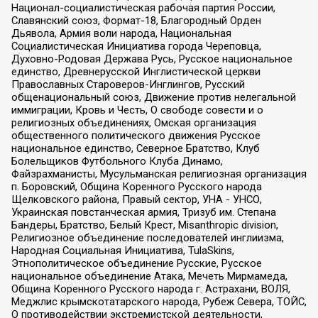
Национал-социалистическая рабочая партия России,
Славянский союз, Формат-18, Благородный Орден
Дьявола, Армия воли народа, Национальная
Социалистическая Инициатива города Череповца,
Духовно-Родовая Держава Русь, Русское национальное
единство, Древнерусской Инглистической церкви
Православных Староверов-Инглингов, Русский
общенациональный союз, Движение против нелегальной
иммиграции, Кровь и Честь, О свободе совести и о
религиозных объединениях, Омская организация
общественного политического движения Русское
национальное единство, Северное Братство, Клуб
Болельщиков Футбольного Клуба Динамо,
Файзрахманисты, Мусульманская религиозная организация
п. Боровский, Община Коренного Русского народа
Щелковского района, Правый сектор, УНА - УНСО,
Украинская повстанческая армия, Тризуб им. Степана
Бандеры, Братство, Белый Крест, Misanthropic division,
Религиозное объединение последователей инглиизма,
Народная Социальная Инициатива, TulaSkins,
Этнополитическое объединение Русские, Русское
национальное объединение Атака, Мечеть Мирмамеда,
Община Коренного Русского народа г. Астрахани, ВОЛЯ,
Меджлис крымскотатарского народа, Рубеж Севера, ТОЙС,
О противодействии экстремистской деятельности,