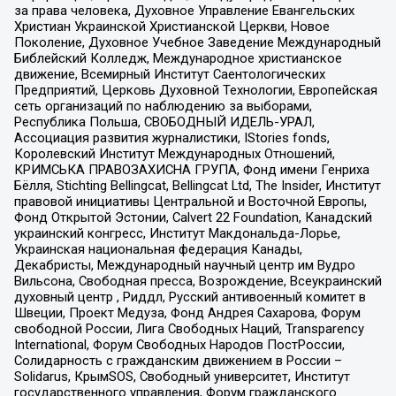
за права человека, Духовное Управление Евангельских
Христиан Украинской Христианской Церкви, Новое
Поколение, Духовное Учебное Заведение Международный
Библейский Колледж, Международное христианское
движение, Всемирный Институт Саентологических
Предприятий, Церковь Духовной Технологии, Европейская
сеть организаций по наблюдению за выборами,
Республика Польша, СВОБОДНЫЙ ИДЕЛЬ-УРАЛ,
Ассоциация развития журналистики, IStories fonds,
Королевский Институт Международных Отношений,
КРИМСЬКА ПРАВОЗАХИСНА ГРУПА, Фонд имени Генриха
Бёлля, Stichting Bellingcat, Bellingcat Ltd, The Insider, Институт
правовой инициативы Центральной и Восточной Европы,
Фонд Открытой Эстонии, Calvert 22 Foundation, Канадский
украинский конгресс, Институт Макдональда-Лорье,
Украинская национальная федерация Канады,
Декабристы, Международный научный центр им Вудро
Вильсона, Свободная пресса, Возрождение, Всеукраинский
духовный центр , Риддл, Русский антивоенный комитет в
Швеции, Проект Медуза, Фонд Андрея Сахарова, Форум
свободной России, Лига Свободных Наций, Transparеncy
International, Форум Свободных Народов ПостРоссии,
Солидарность с гражданским движением в России –
Solidarus, КрымSOS, Свободный университет, Институт
государственного управления, Форум гражданского