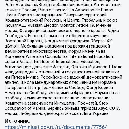
Рейн-Вестфалия, Фонд глобальной помощи, Антивоенный
комитет России, Russie-Libertes, La Asocicion de Rusos
Libres, Союз за возвращение Северных территорий,
Крымскотатарский Ресурсный Центр, Глобальный союз
IndustriALL, Russian Election Monitor, Article 19, Мнение
медиа, Федерация анархического черного креста, Радио
Свободная Европа, Германское общество изучения
Восточной Европы, Фонд имени Фридриха Эберта, XZ
gGmbH, Мобильная академия поддержки гендерной
демократии и миротворчества, Форум имени Льва
Копелева, American Councils for International Education,
Cultural Vistas, Institute of International Education,
Антивоенное движение Антальи, Открытый диалог, Школа
международных отношений и государственной политики
им Питера Мунка, Российско-канадский демократический
альянс, Школа международных отношений им Нормана
Патерсона, Центр Гражданских Свобод, Фонд Бориса
Немцова за Свободу, Фонд имени Фридриха Науманна за
свободу, Феминистское антивоенное сопротивление,
Комитет независимости Ингушетии, Прометей, Stop
Occupation of Karelia, Вернись живым, Фридом Хаус, СОТА
медиа, Либерально-демократическая Лига Украины
Источник:
https://minjust.gov.ru/ru/documents/7756/