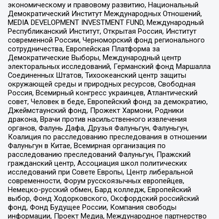
экономическому и правовому развитию, Национальный
Демократический Институт Международных Отношений,
MEDIA DEVELOPMENT INVESTMENT FUND, Международный
Республиканский Институт, Открытая Россия, Институт
современной России, Черноморский фонд регионального
сотрудничества, Европейская Платформа за
Демократические Выборы, Международный центр
электоральных исследований, Германский фонд Маршалла
Соединенных Штатов, Тихоокеанский центр защиты
окружающей среды и природных ресурсов, Свободная
Россия, Всемирный конгресс украинцев, Атлантический
совет, Человек в беде, Европейский фонд за демократию,
Джеймстаунский фонд, Прожект Хармони, Родники
дракона, Врачи против насильственного извлечения
органов, Фалунь Дафа, Друзья Фалуньгун, Фалуньгун,
Коалиция по расследованию преследования в отношении
Фалуньгун в Китае, Всемирная организация по
расследованию преследований Фалуньгун, Пражский
гражданский центр, Ассоциация школ политических
исследований при Совете Европы, Центр либеральной
современности, Форум русскоязычных европейцев,
Немецко-русский обмен, Бард колледж, Европейский
выбор, Фонд Ходорковского, Оксфордский российский
фонд, Фонд Будущее России, Компания свободы
информации, Проект Медиа, Международное партнерство