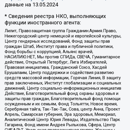
данные на
13.05.2024
* Сведения реестра НКО, выполняющих
функции иностранного агента:
Лилит, Правозащитная группа Гражданин.Армия.Право,
Нижегородский центр немецкой и европейской культуры,
Центр гендерных исследований, Фонд защиты прав
граждан Штаб, Институт права и публичной политики,
Фонд борьбы с коррупцией, Альянс врачей,
НАСИЛИЮ.НЕТ, Мы против СПИДа, СВЕЧА, Гуманитарное
действие, Открытый Петербург, Лига Избирателей,
Правовая инициатива, Гражданский Союз, Хасдей
Ерушалаим, Центр поддержки и содействия развитию
средств массовой информации, Горячая Линия, В защиту
прав заключенных, Институт глобализации и социальных
движений, Центр социально-информационных инициатив
Действие, Благотворительный фонд охраны здоровья и
защиты прав граждан, Благотворительный фонд помощи
осужденным и их семьям, Фонд Тольятти, Новое время,
Серебряная тайга, Так-Так-Так, Сова, центр Анна, Проект
Апрель, Самарская губерния, Эра здоровья, Мемориал,
Аналитический Центр Юрия Левады, Издательство Парк
Гагарина, Фонд имени Андрея Рылькова, Сфера, Центр
СИБАЛЬТ, Уральская правозащитная группа, Женщины