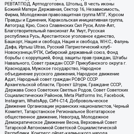
РЕВТАТПОД, Артподготовка, Штольц, В честь иконы
Божией Матери Державная, Сектор 16, Независимость,
Фирма, Молодежная правозащитная группа МПГ, Курсом
Правды и Единения, Каракольская инициативная группа,
Автоград Крю, Союз Славянских Сил Руси, Алля-Аят,
Благотворительный пансионат Ак Умут, Русская
республика Русь, Арестантское уголовное единство,
Башкорт, Нация и свобода, Нация и свобода, W.H.С., Фалунь
Дафа, Иртыш Ultras, Русский Патриотический клуб-
Новокузнецк/РПК, Сибирский державный союз, Фонд
борьбы с коррупцией, Фонд защиты прав граждан, Штабы
Навального, Совет граждан СССР Прикубанского округа г.
Краснодара, Мужское государство, Народное
объединение русского движения, Народное движение
Адат, Народный совет граждан РСФСР СССР
Архангельской области, Проект Штурм, Граждане СССР,
Держава Союз Советских Светлых Родов, Совет Советских
Социалистических Районов, Meta Platforms Inc, Facebook,
Instagram, WhatsApp, СИЧ-С14, Добровольческое
Движение Организации украинских националистов, Черный
Комитет, Татарстанское Региональное Всетатарское
общественное движение, Невоград, Молодежное
Демократическое Движение Весна, Верховный Совет
Татарской Автономной Советской Социалистической
Республики, Конгресс ойрат-калмыцкого народа,