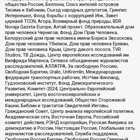
общества Россия, Беллона, Союз жителей островов
Тисима и Хабомаи, Съезд народных депутатов, Гринпис
Интернешнл, Фонд борьбы с коррупцией Инк, Завет
церквей TCCN, Агора, Всемирный фонд природы, BDR
Novaja Gazeta-Europe, Алтай проект, Образовательный дом
прав человека Чернигов, Фонд Дом Прав Человека,
Белорусский дом прав человека имени Бориса Звозскова,
Дом прав человека Тбилиси, Дом прав человека Ереван,
Дом прав человека Крым, Центр дикого лосося, TVR
Studios, ТВ Дождь, Центр европейских исследований им
Вилфрида Мартенса, Сетевое объединение журналистов
расследователей, АЛЛАТРА, За свободную Россию,
Свободная Бурятия, Uralic, UnKremlin, Международная
федерация транспортных рабочих, ИстЧам Финланд,
Гудзоновский институт, Фонд Демократического
Развития, Комитет-2024, Центрально-Европейский
университет, Центр восточноевропейских и
международных исследований, Общество Сторожевой
башни, Библии и трактатов Свидетелей Иеговы,
Гражданский Совет, Центр анализа европейской политики,
Академическая сеть Восточная Европа, Российский
комитет действия, РЭНД корпорейшн, Русская Америка за
демократию в России, Настоящая Россия, Глобальная сеть
журналистов-расследователей, Служба поддержки,
Свободная Россия Берлин, Свободная Россия Северный