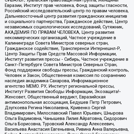
Евразии, Институт прав человека, Фонд защиты гласности,
Российский исследовательский центр по правам человека,
Дальневосточный центр развития гражданских инициатив
и социального партнерства, Гражданское действие, Центр
независимых социологических исследований, Сутяжник,
АКАДЕМИЯ ПО ПРАВАМ ЧЕЛОВЕКА, Центр развития
некоммерческих организаций, Частное учреждение в
Калининграде Совета Министров северных стран,
Гражданское содействие, Трансперенси Интернешнл-Р,
Центр Защиты Прав Средств Массовой Информации,
Институт развития прессы - Сибирь, Частное учреждение в
Санкт-Петербурге Совета Министров Северных Стран,
Фонд поддержки свободы прессы, Гражданский контроль,
Человек и Закон, Общественная комиссия по сохранению
наследия академика Сахарова, Информационное
агентство МЕМО. РУ, Институт региональной прессы,
Институт Развития Свободы Информации, Экозащита!-
Женсовет, Общественный вердикт, Евразийская
антимонопольная ассоциация, Бедушев Петр Петрович,
Дзугкоева Регина Николаевна, Кривенко Сергей
Владимирович, Милославский Павел Юрьевич, Шнырова
Ольга Вадимовна, Чанышева Лилия Айратовна, Сидорович
Ольга Борисовна, Туровский Александр Алексеевич,
Васильева Анастасия Евгеньевна, Ривина Анна Валерьевна,