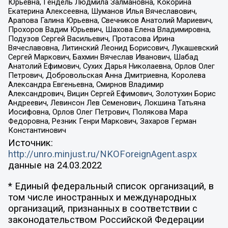
Юрьевна, Гендель Людмила Залмановна, Кокорина
Екатерина Алексеевна, Шуманов Илья Вячеславович,
Арапова Галина Юрьевна, Свечников Анатолий Мариевич,
Прохоров Вадим Юрьевич, Шахова Елена Владимировна,
Подузов Сергей Васильевич, Протасова Ирина
Вячеславовна, Литинский Леонид Борисович, Лукашевский
Сергей Маркович, Бахмин Вячеслав Иванович, Шабад
Анатолий Ефимович, Сухих Дарья Николаевна, Орлов Олег
Петрович, Добровольская Анна Дмитриевна, Королева
Александра Евгеньевна, Смирнов Владимир
Александрович, Вицин Сергей Ефимович, Золотухин Борис
Андреевич, Левинсон Лев Семенович, Локшина Татьяна
Иосифовна, Орлов Олег Петрович, Полякова Мара
Федоровна, Резник Генри Маркович, Захаров Герман
Константинович
Источник:
http://unro.minjust.ru/NKOForeignAgent.aspx
данные на
24.03.2022
* Единый федеральный список организаций, в
том числе иностранных и международных
организаций, признанных в соответствии с
законодательством Российской Федерации