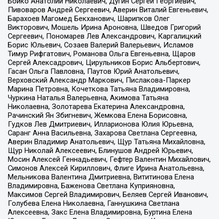
Бойко Анатолий Николаевич, Дугин Сергей Георгиевич,
Пивоваров Андрей Сергеевич, Аверин Виталий Евгеньевич,
Барахоев Магомед Бекханович, Шарипков Олег
Викторович, Мошель Ирина Ароновна, Шведов Григорий
Сергеевич, Пономарев Лев Александрович, Каргалицкий
Борис Юльевич, Созаев Валерий Валерьевич, Исламов
Тимур Рифгатович, Романова Ольга Евгеньевна, Щаров
Сергей Алексадрович, Цирульников Борис Альбертович,
Гасан Ольга Павловна, Паутов Юрий Анатольевич,
Верховский Александр Маркович, Пислакова-Паркер
Марина Петровна, Кочеткова Татьяна Владимировна,
Чуркина Наталья Валерьевна, Акимова Татьяна
Николаевна, Золотарева Екатерина Александровна,
Рачинский Ян Збигневич, Жемкова Елена Борисовна,
Гудков Лев Дмитриевич, Илларионова Юлия Юрьевна,
Саранг Анна Васильевна, Захарова Светлана Сергеевна,
Аверин Владимир Анатольевич, Щур Татьяна Михайловна,
Щур Николай Алексеевич, Блинушов Андрей Юрьевич,
Мосин Алексей Геннадьевич, Гефтер Валентин Михайлович,
Симонов Алексей Кириллович, Флиге Ирина Анатольевна,
Мельникова Валентина Дмитриевна, Вититинова Елена
Владимировна, Баженова Светлана Куприяновна,
Максимов Сергей Владимирович, Беляев Сергей Иванович,
Голубева Елена Николаевна, Ганнушкина Светлана
Алексеевна, Закс Елена Владимировна, Буртина Елена