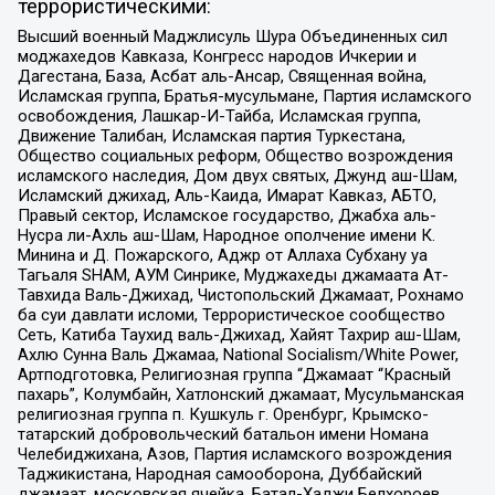
террористическими:
Высший военный Маджлисуль Шура Объединенных сил
моджахедов Кавказа, Конгресс народов Ичкерии и
Дагестана, База, Асбат аль-Ансар, Священная война,
Исламская группа, Братья-мусульмане, Партия исламского
освобождения, Лашкар-И-Тайба, Исламская группа,
Движение Талибан, Исламская партия Туркестана,
Общество социальных реформ, Общество возрождения
исламского наследия, Дом двух святых, Джунд аш-Шам,
Исламский джихад, Аль-Каида, Имарат Кавказ, АБТО,
Правый сектор, Исламское государство, Джабха аль-
Нусра ли-Ахль аш-Шам, Народное ополчение имени К.
Минина и Д. Пожарского, Аджр от Аллаха Субхану уа
Тагьаля SHAM, АУМ Синрике, Муджахеды джамаата Ат-
Тавхида Валь-Джихад, Чистопольский Джамаат, Рохнамо
ба суи давлати исломи, Террористическое сообщество
Сеть, Катиба Таухид валь-Джихад, Хайят Тахрир аш-Шам,
Ахлю Сунна Валь Джамаа, National Socialism/White Power,
Артподготовка, Религиозная группа “Джамаат “Красный
пахарь”, Колумбайн, Хатлонский джамаат, Мусульманская
религиозная группа п. Кушкуль г. Оренбург, Крымско-
татарский добровольческий батальон имени Номана
Челебиджихана, Азов, Партия исламского возрождения
Таджикистана, Народная самооборона, Дуббайский
джамаат, московская ячейка, Батал-Хаджи Белхороев,