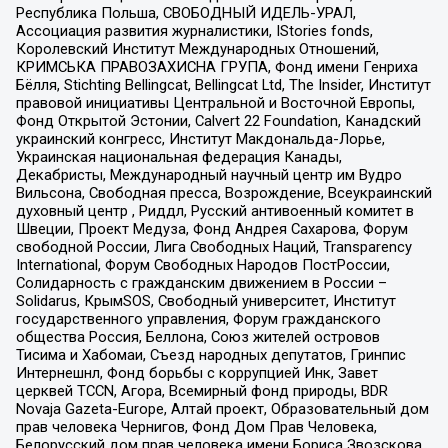
Республика Польша, СВОБОДНЫЙ ИДЕЛЬ-УРАЛ,
Ассоциация развития журналистики, IStories fonds,
Королевский Институт Международных Отношений,
КРИМСЬКА ПРАВОЗАХИСНА ГРУПА, Фонд имени Генриха
Бёлля, Stichting Bellingcat, Bellingcat Ltd, The Insider, Институт
правовой инициативы Центральной и Восточной Европы,
Фонд Открытой Эстонии, Calvert 22 Foundation, Канадский
украинский конгресс, Институт Макдональда-Лорье,
Украинская национальная федерация Канады,
Декабристы, Международный научный центр им Вудро
Вильсона, Свободная пресса, Возрождение, Всеукраинский
духовный центр , Риддл, Русский антивоенный комитет в
Швеции, Проект Медуза, Фонд Андрея Сахарова, Форум
свободной России, Лига Свободных Наций, Transparеncy
International, Форум Свободных Народов ПостРоссии,
Солидарность с гражданским движением в России –
Solidarus, КрымSOS, Свободный университет, Институт
государственного управления, Форум гражданского
общества Россия, Беллона, Союз жителей островов
Тисима и Хабомаи, Съезд народных депутатов, Гринпис
Интернешнл, Фонд борьбы с коррупцией Инк, Завет
церквей TCCN, Агора, Всемирный фонд природы, BDR
Novaja Gazeta-Europe, Алтай проект, Образовательный дом
прав человека Чернигов, Фонд Дом Прав Человека,
Белорусский дом прав человека имени Бориса Звозскова,