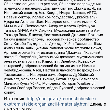
Общество социальных реформ, Общество возрождения
исламского наследия, Дом двух святых, Джунд аш-Шам,
Исламский джихад, Аль-Каида, Имарат Кавказ, АБТО,
Правый сектор, Исламское государство, Джабха аль-
Нусра ли-Ахль аш-Шам, Народное ополчение имени К.
Минина и Д. Пожарского, Аджр от Аллаха Субхану уа
Тагьаля SHAM, АУМ Синрике, Муджахеды джамаата Ат-
Тавхида Валь-Джихад, Чистопольский Джамаат, Рохнамо
ба суи давлати исломи, Террористическое сообщество
Сеть, Катиба Таухид валь-Джихад, Хайят Тахрир аш-Шам,
Ахлю Сунна Валь Джамаа, National Socialism/White Power,
Артподготовка, Религиозная группа “Джамаат “Красный
пахарь”, Колумбайн, Хатлонский джамаат, Мусульманская
религиозная группа п. Кушкуль г. Оренбург, Крымско-
татарский добровольческий батальон имени Номана
Челебиджихана, Азов, Партия исламского возрождения
Таджикистана, Народная самооборона, Дуббайский
джамаат, московская ячейка, Батал-Хаджи Белхороев,
Маньяки Культ Убийц, Молодёжь Которая Улыбается,
Легион Свобода России, Айдар, Русский добровольческий
корпус
Источник:
http://nac.gov.ru/terroristicheskie-i-
ekstremistskie-organizacii-i-materialy.html
данные
на
16.11.2023