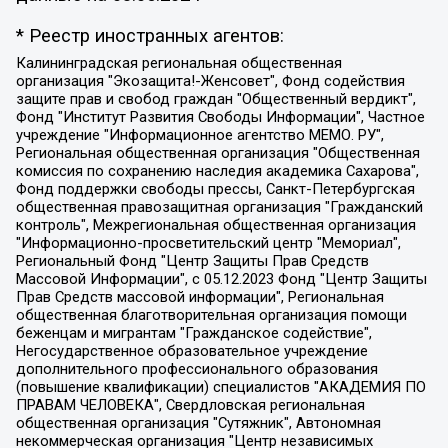
* Реестр иностранных агентов:
Калининградская региональная общественная организация "Экозащита!-Женсовет", Фонд содействия защите прав и свобод граждан "Общественный вердикт", Фонд "Институт Развития Свободы Информации", Частное учреждение "Информационное агентство МЕМО. РУ", Региональная общественная организация "Общественная комиссия по сохранению наследия академика Сахарова", Фонд поддержки свободы прессы, Санкт-Петербургская общественная правозащитная организация "Гражданский контроль", Межрегиональная общественная организация "Информационно-просветительский центр "Мемориал", Региональный Фонд "Центр Защиты Прав Средств Массовой Информации", с 05.12.2023 Фонд "Центр Защиты Прав Средств массовой информации", Региональная общественная благотворительная организация помощи беженцам и мигрантам "Гражданское содействие", Негосударственное образовательное учреждение дополнительного профессионального образования (повышение квалификации) специалистов "АКАДЕМИЯ ПО ПРАВАМ ЧЕЛОВЕКА", Свердловская региональная общественная организация "Сутяжник", Автономная некоммерческая организация "Центр независимых социологических исследований", Союз общественных объединений "Российский исследовательский центр по правам человека", Региональное общественное учреждение научно-информационный центр "МЕМОРИАЛ", Некоммерческая организация "Фонд защиты гласности", Автономная некоммерческая организация "Институт прав человека", Городская общественная организация "Екатеринбургское общество "МЕМОРИАЛ", Городская общественная организация "Рязанское историко-просветительское и правозащитное общество "Мемориал" (Рязанский Мемориал), Челябинский региональный орган общественной самодеятельности – женское общественное объединение "Женщины Евразии", Челябинский региональный орган общественной самодеятельности "Уральская правозащитная группа", Фонд содействия защите здоровья и социальной справедливости имени Андрея Рылькова, Автономная Некоммерческая Организация "Аналитический Центр Юрия Левады", Автономная некоммерческая организация социальной поддержки населения "Проект Апрель", Региональная общественная организация помощи женщинам и детям, находящимся в кризисной ситуации "Информационно-методический центр "Анна", Фонд содействия развитию массовых коммуникаций и правовому просвещению "Так-так-Так", Фонд содействия устойчивому развитию "Серебряная тайга", Свердловский региональный общественный фонд социальных проектов "Новое время", "Idel.Реалии", Кавказ.Реалии, Крым.Реалии, Телеканал Настоящее Время, Татаро-башкирская служба Радио Свобода (Azatliq Radiosi), Радио Свободная Европа/Радио Свобода (PCE/PC), "Сибирь.Реалии", "Фактограф", Благотворительный фонд помощи осужденным и их семьям, Автономная некоммерческая организация "Институт глобализации и социальных движений", Фонд "В защиту прав заключенных", Частное учреждение "Центр поддержки и содействия развитию средств массовой информации", Пензенский региональный общественный благотворительный фонд "Гражданский союз", "Север.Реалии", Некоммерческая организация Фонд "Правовая инициатива", Общество с ограниченной ответственностью "Радио Свободная Европа/Радио Свобода", Чешское информационное агентство "MEDIUM-ORIENT", Красноярская региональная общественная организация "Мы против СПИДа", Камалягин Денис Николаевич, Маркелов Сергей Евгеньевич, Пономарев Лев Александрович, Савицкая Людмила Алексеевна, Автономная некоммерческая организация "Центр по работе с проблемой насилия "НАСИЛИЮ.НЕТ", Межрегиональный профессиональный союз работников здравоохранения "Альянс врачей", Юридическое лицо, зарегистрированное в Латвийской Республике, SIA "Medusa Project" (регистрационный номер 40103797863, дата регистрации 10.06.2014), Некоммерческая организация "Фонд по борьбе с коррупцией", Автономная некоммерческая организация "Институт права и публичной политики", Баданин Роман Сергеевич, Гликин Максим Александрович, Железнова Мария Михайловна, Лукьянова Юлия Сергеевна, Маетная Елизавета Витальевна, Маняхин Петр Борисович, Чуракова Ольга Владимировна, Ярош Юлия Петровна, Юридическое лицо "The Insider SIA", зарегистрированное в Риге, Латвийская Республика (дата регистрации 26.06.2015), являющееся администратором доменного имени интернет-издания "The Insider SIA", https://theins.ru, Постернак Алексей Евгеньевич, Рубин Михаил Аркадьевич, Анин Роман Александрович, Юридическое лицо Istories fonds, зарегистрированное в Латвийской Республике (регистрационный номер 50008295751, дата регистрации 24.02.2020), Великовский Дмитрий Александрович, Долинина Ирина Николаевна, Мароховская Алеся Алексеевна, Шлейнов Роман Юрьевич, Шмагун Олеся Валентиновна, Общество с ограниченной ответственностью "Альтаир 2021", Общество с ограниченной ответственностью "Вега 2021", Общество с ограниченной ответственностью "Главный редактор 2021", Общество с ограниченной ответственностью "Ромашки монолит", Важенков Артем Валерьевич, Ивановская областная общественная организация "Центр гендерных исследований", Гурман Юрий Альбертович, Медиапроект "ОВД-Инфо", Егоров Владимир Владимирович, Жилинский Владимир Александрович, Общество с ограниченной ответственностью "ЗП", Иванова София Юрьевна, Карезина Инна Павловна, Кильтау Екатерина Викторовна, Петров Алексей Викторович, Пискунов Сергей Евгеньевич, Смирнов Сергей Сергеевич, Тихонов Михаил Сергеевич, Общество с ограниченной ответственностью "ЖУРНАЛИСТ-ИНОСТРАННЫЙ АГЕНТ", Арапова Галина Юрьевна, Вольтская Татьяна Анатольевна, Американская компания "Mason G.E.S. Anonymous Foundation" (США), являющаяся владельцем интернет-издания https://mnews.world/, Компания "Stichting Bellingcat", зарегистрированная в Нидерландах (дата регистрации 11.07.2018), Захаров Андрей Вячеславович, Клепиковская Екатерина Дмитриевна, Общество с ограниченной ответственностью "МЕМО", Перл Роман Александрович, Симонов Евгений Алексеевич, Соловьева Елена Анатольевна, Сотников Даниил Владимирович, Сурначева Елизавета Дмитриевна, Автономная некоммерческая организация по защите прав человека и информированию населения "Якутия – Наше Мнение", Общество с ограниченной ответственностью "Москоу диджитал медиа", с 26.01.2023 Общество с ограниченной ответственностью "Чайка Белые сады", Ветошкина Валерия Валерьевна, Заговора Максим Александрович, Межрегиональное общественное движение "Российская ЛГБТ - сеть", Оленичев Максим Владимирович, Павлов Иван Юрьевич, Скворцова Елена Сергеевна, Общество с ограниченной ответственностью "Как бы инагент", Кочетков Игорь Викторович, Общество с ограниченной ответственностью "Честные выборы", Еланчик Олег Александрович, Общество с ограниченной ответственностью "Нобелевский призыв", Гималова Регина Эмилевна, Григорьев Андрей Валерьевич, Григорьева Алина Александровна, Ассоциация по содействию защите прав призывников, альтернативнослужащих и военнослужащих "Правозащитная группа "Гражданин.Армия.Право", Хисамова Регина Фаритовна, Автономная некоммерческая организация по реализации социально-правовых программ "Лилит", Дальневосточное общественное движение "Маяк", Санкт-Петербургская ЛГБТ-инициативная группа "Выход", Инициативная группа ЛГБТ+ "Реверс", Алексеев Андрей Викторович, Бекбулатова Таисия Львовна, Беляев Иван Михайлович, Владыкина Елена Сергеевна, Гельман Марат Александрович, Никульшина Вероника Юрьевна, Толоконникова Надежда Андреевна, Шендерович Виктор Анатольевич, Общество с ограниченной ответственностью "Данное сообщение", Общество с ограниченной ответственностью Издательский дом "Новая глава", Айнбиндер Александра Александровна, Московский комьюнити-центр для ЛГБТ+инициатив, Благотворительный фонд развития филантропии, Deutsche Welle (Германия, Kurt-Schumacher-Strasse 3, 53113 Bonn), Борзунова Мария Михайловна, Воробьев Виктор Викторович, Голубева Анна Львовна, Константинова Алла Михайловна, Малкова Ирина Владимировна, Мурадов Мурад Абдулгалимович, Осетинская Елизавета Николаевна, Понасенков Евгений Николаевич, Ганапольский Матвей Юрьевич, Киселев Евгений Алексеевич, Борухович Ирина Григорьевна, Дремин Иван Тимофеевич, Дубровский Дмитрий Викторович, Красноярская региональная общественная организация поддержки и развития альтернативных образовательных технологий и межкультурных коммуникаций "ИНТЕРРА", Маяковская Екатерина Алексеевна, Фейгин Марк Захарович, Филимонов Андрей Викторович, Дзугкоева Регина Николаевна, Доброхотов Роман Александрович, Дудь Юрий Александрович, Елкин Сергей Владимирович, Кругликов Кирилл Игоревич, Сабунаева Мария Леонидовна, Семенов Алексей Владимирович, Шаинян Карен Багратович, Шульман Екатерина Михайловна, Асафьев Артур Валерьевич, Вахштайн Виктор Семенович, Венедиктов Алексей Алексеевич, Лушникова Екатерина Евгеньевна, Волков Леонид Михайлович, Невзоров Александр Глебович, Пархоменко Сергей Борисович, Сироткин Ярослав Николаевич, Кара-Мурза Владимир Владимирович, Баранова Наталья Владимировна, Гозман Леонид Яковлевич, Кагарлицкий Борис Юльевич, Климарев Михаил Валерьевич, Милов Владимир Станиславович, Автономная некоммерческая организация Краснодарский центр современного искусства "Типография", Моргенштерн Алишер Тагирович, Соболь Любовь Эдуардовна, Общество с ограниченной ответственностью "ЛИЗА НОРМ", Каспаров Гарри Кимович, Ходорковский Михаил Борисович, Общество с ограниченной ответственностью "Апрельские тезисы", Данилович Ирина Брониславовна, Кашин Олег Владимирович, Петров Николай Владимирович, Пивоваров Алексей Владимирович, Соколов Михаил Владимирович, Цветкова Юлия Владимировна, Чичваркин Евгений Александрович, Комитет против пыток/Команда против пыток, Общество с ограниченной ответственностью "Первый научный", Общество с ограниченной ответственностью "Вертолет и ко", Белоцерковская Вероника Борисовна, Кац Максим Евгеньевич, Лазарева Татьяна Юрьевна, Шаведдинов Руслан Табризович, Яшин Илья Валерьевич, Общество с ограниченной ответственностью "Иноагент ААВ", Алешковский Дмитрий Петрович, Альбац Евгения Марковна, Быков Дмитрий Львович, Галямина Юлия Евгеньевна, Лойко Сергей Леонидович, Мартынов Кирилл Константинович, Медведев Сергей Александрович, Крашенинников Федор Геннадиевич, Гордеева Катерина Вл