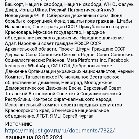
Башкорт, Нация и свобода, Нация и свобода, W.H.С., Фалунь
Дафа, Иртыш Ultras, Русский Патриотический клуб-
Новокузнецк/РПК, Сибирский державный союз, Фонд
борьбы с коррупцией, Фонд защиты прав граждан, Штабы
Навального, Совет граждан СССР Прикубанского округа г.
Краснодара, Мужское государство, Народное
объединение русского движения, Народное движение
Адат, Народный совет граждан РСФСР СССР
Архангельской области, Проект Штурм, Граждане СССР,
Держава Союз Советских Светлых Родов, Совет Советских
Социалистических Районов, Meta Platforms Inc, Facebook,
Instagram, WhatsApp, СИЧ-С14, Добровольческое
Движение Организации украинских националистов, Черный
Комитет, Татарстанское Региональное Всетатарское
общественное движение, Невоград, Молодежное
Демократическое Движение Весна, Верховный Совет
Татарской Автономной Советской Социалистической
Республики, Конгресс ойрат-калмыцкого народа,
Исполнительный комитет совета народных депутатов
Красноярского края, Этническое национальное
объединение, ЛГБТ, Я.МЫ Сергей Фургал
Источник:
https://minjust.gov.ru/ru/documents/7822/
данные на
03.05.2024