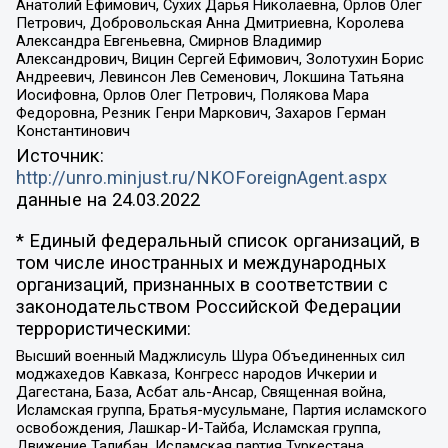
Анатолий Ефимович, Сухих Дарья Николаевна, Орлов Олег
Петрович, Добровольская Анна Дмитриевна, Королева
Александра Евгеньевна, Смирнов Владимир
Александрович, Вицин Сергей Ефимович, Золотухин Борис
Андреевич, Левинсон Лев Семенович, Локшина Татьяна
Иосифовна, Орлов Олег Петрович, Полякова Мара
Федоровна, Резник Генри Маркович, Захаров Герман
Константинович
Источник:
http://unro.minjust.ru/NKOForeignAgent.aspx
данные на
24.03.2022
* Единый федеральный список организаций, в
том числе иностранных и международных
организаций, признанных в соответствии с
законодательством Российской Федерации
террористическими:
Высший военный Маджлисуль Шура Объединенных сил
моджахедов Кавказа, Конгресс народов Ичкерии и
Дагестана, База, Асбат аль-Ансар, Священная война,
Исламская группа, Братья-мусульмане, Партия исламского
освобождения, Лашкар-И-Тайба, Исламская группа,
Движение Талибан, Исламская партия Туркестана,