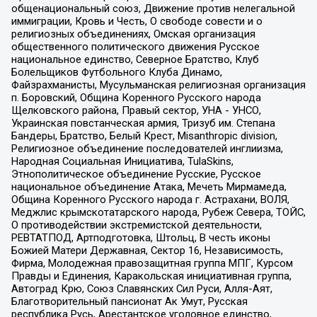
общенациональный союз, Движение против нелегальной
иммиграции, Кровь и Честь, О свободе совести и о
религиозных объединениях, Омская организация
общественного политического движения Русское
национальное единство, Северное Братство, Клуб
Болельщиков Футбольного Клуба Динамо,
Файзрахманисты, Мусульманская религиозная организация
п. Боровский, Община Коренного Русского народа
Щелковского района, Правый сектор, УНА - УНСО,
Украинская повстанческая армия, Тризуб им. Степана
Бандеры, Братство, Белый Крест, Misanthropic division,
Религиозное объединение последователей инглиизма,
Народная Социальная Инициатива, TulaSkins,
Этнополитическое объединение Русские, Русское
национальное объединение Атака, Мечеть Мирмамеда,
Община Коренного Русского народа г. Астрахани, ВОЛЯ,
Меджлис крымскотатарского народа, Рубеж Севера, ТОЙС,
О противодействии экстремистской деятельности,
РЕВТАТПОД, Артподготовка, Штольц, В честь иконы
Божией Матери Державная, Сектор 16, Независимость,
Фирма, Молодежная правозащитная группа МПГ, Курсом
Правды и Единения, Каракольская инициативная группа,
Автоград Крю, Союз Славянских Сил Руси, Алля-Аят,
Благотворительный пансионат Ак Умут, Русская
республика Русь, Арестантское уголовное единство,