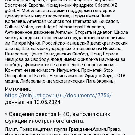
Восточной Европы, Фонд имени Фридриха Эберта, XZ
gGmbH, Мобильная академия поддержки гендерной
демократии и миротворчества, Форум имени Льва
Копелева, American Councils for International Education,
Cultural Vistas, Institute of International Education,
Антивоенное движение Антальи, Открытый диалог, Школа
международных отношений и государственной политики
им Питера Мунка, Российско-канадский демократический
альянс, Школа международных отношений им Нормана
Патерсона, Центр Гражданских Свобод, Фонд Бориса
Немцова за Свободу, Фонд имени Фридриха Науманна за
свободу, Феминистское антивоенное сопротивление,
Комитет независимости Ингушетии, Прометей, Stop
Occupation of Karelia, Вернись живым, Фридом Хаус, СОТА
медиа, Либерально-демократическая Лига Украины
Источник:
https://minjust.gov.ru/ru/documents/7756/
данные на
13.05.2024
* Сведения реестра НКО, выполняющих
функции иностранного агента:
Лилит, Правозащитная группа Гражданин.Армия.Право,
Нижегородский центр немецкой и европейской культуры,