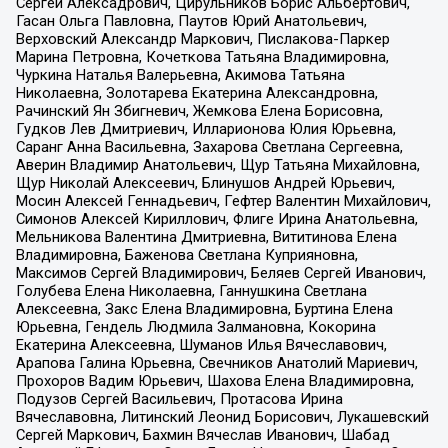
Сергей Алексадрович, Цирульников Борис Альбертович,
Гасан Ольга Павловна, Паутов Юрий Анатольевич,
Верховский Александр Маркович, Пислакова-Паркер
Марина Петровна, Кочеткова Татьяна Владимировна,
Чуркина Наталья Валерьевна, Акимова Татьяна
Николаевна, Золотарева Екатерина Александровна,
Рачинский Ян Збигневич, Жемкова Елена Борисовна,
Гудков Лев Дмитриевич, Илларионова Юлия Юрьевна,
Саранг Анна Васильевна, Захарова Светлана Сергеевна,
Аверин Владимир Анатольевич, Щур Татьяна Михайловна,
Щур Николай Алексеевич, Блинушов Андрей Юрьевич,
Мосин Алексей Геннадьевич, Гефтер Валентин Михайлович,
Симонов Алексей Кириллович, Флиге Ирина Анатольевна,
Мельникова Валентина Дмитриевна, Вититинова Елена
Владимировна, Баженова Светлана Куприяновна,
Максимов Сергей Владимирович, Беляев Сергей Иванович,
Голубева Елена Николаевна, Ганнушкина Светлана
Алексеевна, Закс Елена Владимировна, Буртина Елена
Юрьевна, Гендель Людмила Залмановна, Кокорина
Екатерина Алексеевна, Шуманов Илья Вячеславович,
Арапова Галина Юрьевна, Свечников Анатолий Мариевич,
Прохоров Вадим Юрьевич, Шахова Елена Владимировна,
Подузов Сергей Васильевич, Протасова Ирина
Вячеславовна, Литинский Леонид Борисович, Лукашевский
Сергей Маркович, Бахмин Вячеслав Иванович, Шабад