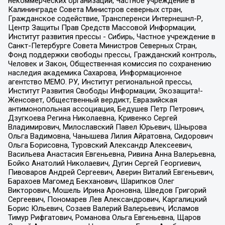
некоммерческих организаций, Частное учреждение в
Калининграде Совета Министров северных стран,
Гражданское содействие, Трансперенси Интернешнл-Р,
Центр Защиты Прав Средств Массовой Информации,
Институт развития прессы - Сибирь, Частное учреждение в
Санкт-Петербурге Совета Министров Северных Стран,
Фонд поддержки свободы прессы, Гражданский контроль,
Человек и Закон, Общественная комиссия по сохранению
наследия академика Сахарова, Информационное
агентство МЕМО. РУ, Институт региональной прессы,
Институт Развития Свободы Информации, Экозащита!-
Женсовет, Общественный вердикт, Евразийская
антимонопольная ассоциация, Бедушев Петр Петрович,
Дзугкоева Регина Николаевна, Кривенко Сергей
Владимирович, Милославский Павел Юрьевич, Шнырова
Ольга Вадимовна, Чанышева Лилия Айратовна, Сидорович
Ольга Борисовна, Туровский Александр Алексеевич,
Васильева Анастасия Евгеньевна, Ривина Анна Валерьевна,
Бойко Анатолий Николаевич, Дугин Сергей Георгиевич,
Пивоваров Андрей Сергеевич, Аверин Виталий Евгеньевич,
Барахоев Магомед Бекханович, Шарипков Олег
Викторович, Мошель Ирина Ароновна, Шведов Григорий
Сергеевич, Пономарев Лев Александрович, Каргалицкий
Борис Юльевич, Созаев Валерий Валерьевич, Исламов
Тимур Рифгатович, Романова Ольга Евгеньевна, Щаров