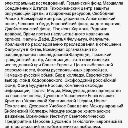
электоральных исследований, Германский фонд Маршалла
Соединенных Штатов, Тихоокеанский центр защиты
окружающей среды и природных ресурсов, Свободная
Россия, Всемирный конгресс украинцев, Атлантический
совет, Человек в беде, Европейский фонд за демократию,
Джеймстаунский фонд, Прожект Хармони, Родники
дракона, Врачи против насильственного извлечения
органов, Фалунь Дафа, Друзья Фалуньгун, Фалуньгун,
Коалиция по расследованию преследования в отношении
Фалуньгун в Китае, Всемирная организация по
расследованию преследований Фалуньгун, Пражский
гражданский центр, Ассоциация школ политических
исследований при Совете Европы, Центр либеральной
современности, Форум русскоязычных европейцев,
Немецко-русский обмен, Бард колледж, Европейский
выбор, Фонд Ходорковского, Оксфордский российский
фонд, Фонд Будущее России, Компания свободы
информации, Проект Медиа, Международное партнерство
за права человека, Духовное Управление Евангельских
Христиан Украинской Христианской Церкви, Новое
Поколение, Духовное Учебное Заведение Международный
Библейский Колледж, Международное христианское
движение, Всемирный Институт Саентологических
Предприятий, Церковь Духовной Технологии, Европейская
сеть организаций по наблюдению за выборами,