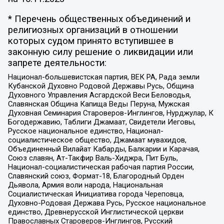
* Перечень общественных объединений и
религиозных организаций в отношении
которых судом принято вступившее в
законную силу решение о ликвидации или
запрете деятельности:
Национал-большевистская партия, ВЕК РА, Рада земли
Кубанской Духовно Родовой Державы Русь, Община
Духовного Управления Асгардской Веси Беловодья,
Славянская Община Капища Веды Перуна, Мужская
Духовная Семинария Староверов-Инглингов, Нурджулар, К
Богодержавию, Таблиги Джамаат, Свидетели Иеговы,
Русское национальное единство, Национал-
социалистическое общество, Джамаат мувахидов,
Объединенный Вилайат Кабарды, Балкарии и Карачая,
Союз славян, Ат-Такфир Валь-Хиджра, Пит Буль,
Национал-социалистическая рабочая партия России,
Славянский союз, Формат-18, Благородный Орден
Дьявола, Армия воли народа, Национальная
Социалистическая Инициатива города Череповца,
Духовно-Родовая Держава Русь, Русское национальное
единство, Древнерусской Инглистической церкви
Православных Староверов-Инглингов, Русский