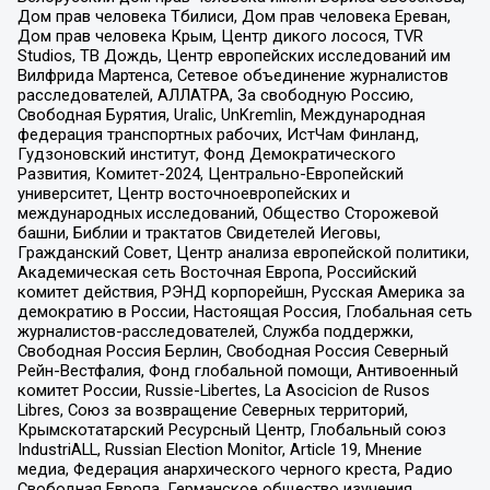
Дом прав человека Тбилиси, Дом прав человека Ереван,
Дом прав человека Крым, Центр дикого лосося, TVR
Studios, ТВ Дождь, Центр европейских исследований им
Вилфрида Мартенса, Сетевое объединение журналистов
расследователей, АЛЛАТРА, За свободную Россию,
Свободная Бурятия, Uralic, UnKremlin, Международная
федерация транспортных рабочих, ИстЧам Финланд,
Гудзоновский институт, Фонд Демократического
Развития, Комитет-2024, Центрально-Европейский
университет, Центр восточноевропейских и
международных исследований, Общество Сторожевой
башни, Библии и трактатов Свидетелей Иеговы,
Гражданский Совет, Центр анализа европейской политики,
Академическая сеть Восточная Европа, Российский
комитет действия, РЭНД корпорейшн, Русская Америка за
демократию в России, Настоящая Россия, Глобальная сеть
журналистов-расследователей, Служба поддержки,
Свободная Россия Берлин, Свободная Россия Северный
Рейн-Вестфалия, Фонд глобальной помощи, Антивоенный
комитет России, Russie-Libertes, La Asocicion de Rusos
Libres, Союз за возвращение Северных территорий,
Крымскотатарский Ресурсный Центр, Глобальный союз
IndustriALL, Russian Election Monitor, Article 19, Мнение
медиа, Федерация анархического черного креста, Радио
Свободная Европа, Германское общество изучения