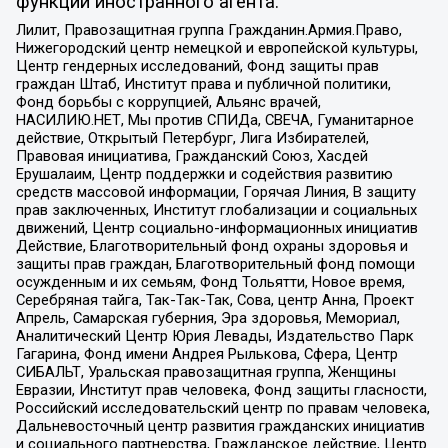
функции иностранного агента:
Лилит, Правозащитная группа Гражданин.Армия.Право,
Нижегородский центр немецкой и европейской культуры,
Центр гендерных исследований, Фонд защиты прав
граждан Штаб, Институт права и публичной политики,
Фонд борьбы с коррупцией, Альянс врачей,
НАСИЛИЮ.НЕТ, Мы против СПИДа, СВЕЧА, Гуманитарное
действие, Открытый Петербург, Лига Избирателей,
Правовая инициатива, Гражданский Союз, Хасдей
Ерушалаим, Центр поддержки и содействия развитию
средств массовой информации, Горячая Линия, В защиту
прав заключенных, Институт глобализации и социальных
движений, Центр социально-информационных инициатив
Действие, Благотворительный фонд охраны здоровья и
защиты прав граждан, Благотворительный фонд помощи
осужденным и их семьям, Фонд Тольятти, Новое время,
Серебряная тайга, Так-Так-Так, Сова, центр Анна, Проект
Апрель, Самарская губерния, Эра здоровья, Мемориал,
Аналитический Центр Юрия Левады, Издательство Парк
Гагарина, Фонд имени Андрея Рылькова, Сфера, Центр
СИБАЛЬТ, Уральская правозащитная группа, Женщины
Евразии, Институт прав человека, Фонд защиты гласности,
Российский исследовательский центр по правам человека,
Дальневосточный центр развития гражданских инициатив
и социального партнерства, Гражданское действие, Центр