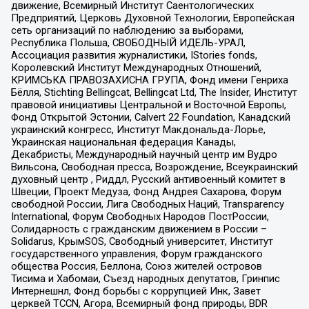
движение, Всемирный Институт Саентологических
Предприятий, Церковь Духовной Технологии, Европейская
сеть организаций по наблюдению за выборами,
Республика Польша, СВОБОДНЫЙ ИДЕЛЬ-УРАЛ,
Ассоциация развития журналистики, IStories fonds,
Королевский Институт Международных Отношений,
КРИМСЬКА ПРАВОЗАХИСНА ГРУПА, Фонд имени Генриха
Бёлля, Stichting Bellingcat, Bellingcat Ltd, The Insider, Институт
правовой инициативы Центральной и Восточной Европы,
Фонд Открытой Эстонии, Calvert 22 Foundation, Канадский
украинский конгресс, Институт Макдональда-Лорье,
Украинская национальная федерация Канады,
Декабристы, Международный научный центр им Вудро
Вильсона, Свободная пресса, Возрождение, Всеукраинский
духовный центр , Риддл, Русский антивоенный комитет в
Швеции, Проект Медуза, Фонд Андрея Сахарова, Форум
свободной России, Лига Свободных Наций, Transparеncy
International, Форум Свободных Народов ПостРоссии,
Солидарность с гражданским движением в России –
Solidarus, КрымSOS, Свободный университет, Институт
государственного управления, Форум гражданского
общества Россия, Беллона, Союз жителей островов
Тисима и Хабомаи, Съезд народных депутатов, Гринпис
Интернешнл, Фонд борьбы с коррупцией Инк, Завет
церквей TCCN, Агора, Всемирный фонд природы, BDR