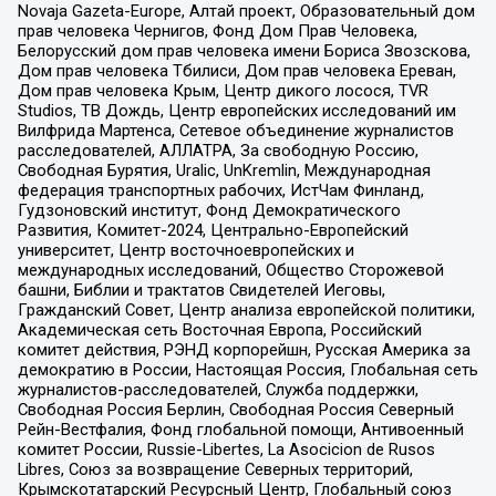
Novaja Gazeta-Europe, Алтай проект, Образовательный дом
прав человека Чернигов, Фонд Дом Прав Человека,
Белорусский дом прав человека имени Бориса Звозскова,
Дом прав человека Тбилиси, Дом прав человека Ереван,
Дом прав человека Крым, Центр дикого лосося, TVR
Studios, ТВ Дождь, Центр европейских исследований им
Вилфрида Мартенса, Сетевое объединение журналистов
расследователей, АЛЛАТРА, За свободную Россию,
Свободная Бурятия, Uralic, UnKremlin, Международная
федерация транспортных рабочих, ИстЧам Финланд,
Гудзоновский институт, Фонд Демократического
Развития, Комитет-2024, Центрально-Европейский
университет, Центр восточноевропейских и
международных исследований, Общество Сторожевой
башни, Библии и трактатов Свидетелей Иеговы,
Гражданский Совет, Центр анализа европейской политики,
Академическая сеть Восточная Европа, Российский
комитет действия, РЭНД корпорейшн, Русская Америка за
демократию в России, Настоящая Россия, Глобальная сеть
журналистов-расследователей, Служба поддержки,
Свободная Россия Берлин, Свободная Россия Северный
Рейн-Вестфалия, Фонд глобальной помощи, Антивоенный
комитет России, Russie-Libertes, La Asocicion de Rusos
Libres, Союз за возвращение Северных территорий,
Крымскотатарский Ресурсный Центр, Глобальный союз