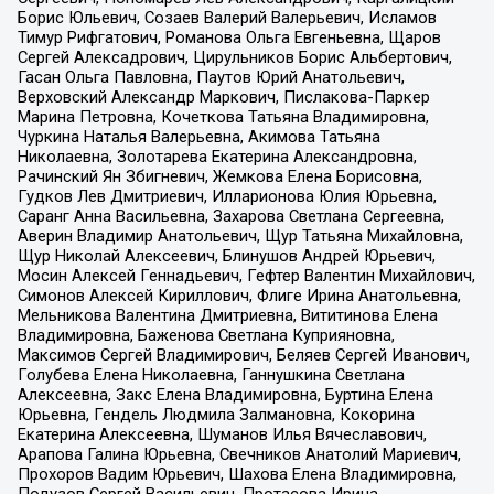
Борис Юльевич, Созаев Валерий Валерьевич, Исламов
Тимур Рифгатович, Романова Ольга Евгеньевна, Щаров
Сергей Алексадрович, Цирульников Борис Альбертович,
Гасан Ольга Павловна, Паутов Юрий Анатольевич,
Верховский Александр Маркович, Пислакова-Паркер
Марина Петровна, Кочеткова Татьяна Владимировна,
Чуркина Наталья Валерьевна, Акимова Татьяна
Николаевна, Золотарева Екатерина Александровна,
Рачинский Ян Збигневич, Жемкова Елена Борисовна,
Гудков Лев Дмитриевич, Илларионова Юлия Юрьевна,
Саранг Анна Васильевна, Захарова Светлана Сергеевна,
Аверин Владимир Анатольевич, Щур Татьяна Михайловна,
Щур Николай Алексеевич, Блинушов Андрей Юрьевич,
Мосин Алексей Геннадьевич, Гефтер Валентин Михайлович,
Симонов Алексей Кириллович, Флиге Ирина Анатольевна,
Мельникова Валентина Дмитриевна, Вититинова Елена
Владимировна, Баженова Светлана Куприяновна,
Максимов Сергей Владимирович, Беляев Сергей Иванович,
Голубева Елена Николаевна, Ганнушкина Светлана
Алексеевна, Закс Елена Владимировна, Буртина Елена
Юрьевна, Гендель Людмила Залмановна, Кокорина
Екатерина Алексеевна, Шуманов Илья Вячеславович,
Арапова Галина Юрьевна, Свечников Анатолий Мариевич,
Прохоров Вадим Юрьевич, Шахова Елена Владимировна,
Подузов Сергей Васильевич, Протасова Ирина