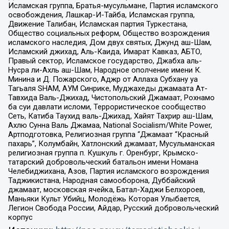
Исламская группа, Братья-мусульмане, Партия исламского
освобождения, Лашкар-И-Тайба, Исламская группа,
Движение Талибан, Исламская партия Туркестана,
Общество социальных реформ, Общество возрождения
исламского наследия, Дом двух святых, Джунд аш-Шам,
Исламский джихад, Аль-Каида, Имарат Кавказ, АБТО,
Правый сектор, Исламское государство, Джабха аль-
Нусра ли-Ахль аш-Шам, Народное ополчение имени К.
Минина и Д. Пожарского, Аджр от Аллаха Субхану уа
Тагьаля SHAM, АУМ Синрике, Муджахеды джамаата Ат-
Тавхида Валь-Джихад, Чистопольский Джамаат, Рохнамо
ба суи давлати исломи, Террористическое сообщество
Сеть, Катиба Таухид валь-Джихад, Хайят Тахрир аш-Шам,
Ахлю Сунна Валь Джамаа, National Socialism/White Power,
Артподготовка, Религиозная группа “Джамаат “Красный
пахарь”, Колумбайн, Хатлонский джамаат, Мусульманская
религиозная группа п. Кушкуль г. Оренбург, Крымско-
татарский добровольческий батальон имени Номана
Челебиджихана, Азов, Партия исламского возрождения
Таджикистана, Народная самооборона, Дуббайский
джамаат, московская ячейка, Батал-Хаджи Белхороев,
Маньяки Культ Убийц, Молодёжь Которая Улыбается,
Легион Свобода России, Айдар, Русский добровольческий
корпус