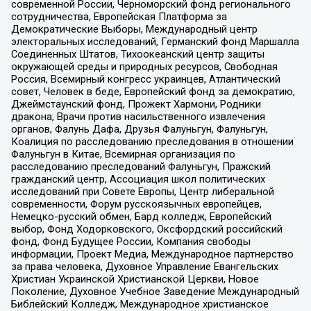
современной России, Черноморский фонд регионального
сотрудничества, Европейская Платформа за
Демократические Выборы, Международный центр
электоральных исследований, Германский фонд Маршалла
Соединенных Штатов, Тихоокеанский центр защиты
окружающей среды и природных ресурсов, Свободная
Россия, Всемирный конгресс украинцев, Атлантический
совет, Человек в беде, Европейский фонд за демократию,
Джеймстаунский фонд, Прожект Хармони, Родники
дракона, Врачи против насильственного извлечения
органов, Фалунь Дафа, Друзья Фалуньгун, Фалуньгун,
Коалиция по расследованию преследования в отношении
Фалуньгун в Китае, Всемирная организация по
расследованию преследований Фалуньгун, Пражский
гражданский центр, Ассоциация школ политических
исследований при Совете Европы, Центр либеральной
современности, Форум русскоязычных европейцев,
Немецко-русский обмен, Бард колледж, Европейский
выбор, Фонд Ходорковского, Оксфордский российский
фонд, Фонд Будущее России, Компания свободы
информации, Проект Медиа, Международное партнерство
за права человека, Духовное Управление Евангельских
Христиан Украинской Христианской Церкви, Новое
Поколение, Духовное Учебное Заведение Международный
Библейский Колледж, Международное христианское