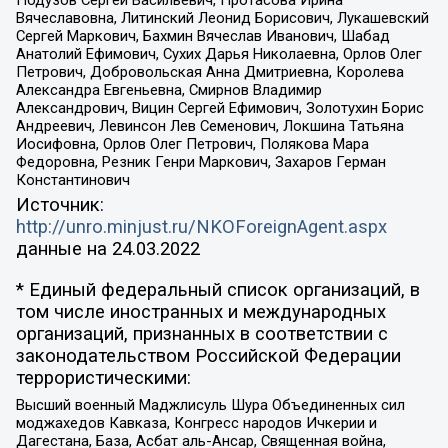
Вячеславовна, Литинский Леонид Борисович, Лукашевский
Сергей Маркович, Бахмин Вячеслав Иванович, Шабад
Анатолий Ефимович, Сухих Дарья Николаевна, Орлов Олег
Петрович, Добровольская Анна Дмитриевна, Королева
Александра Евгеньевна, Смирнов Владимир
Александрович, Вицин Сергей Ефимович, Золотухин Борис
Андреевич, Левинсон Лев Семенович, Локшина Татьяна
Иосифовна, Орлов Олег Петрович, Полякова Мара
Федоровна, Резник Генри Маркович, Захаров Герман
Константинович
Источник:
http://unro.minjust.ru/NKOForeignAgent.aspx
данные на
24.03.2022
* Единый федеральный список организаций, в
том числе иностранных и международных
организаций, признанных в соответствии с
законодательством Российской Федерации
террористическими:
Высший военный Маджлисуль Шура Объединенных сил
моджахедов Кавказа, Конгресс народов Ичкерии и
Дагестана, База, Асбат аль-Ансар, Священная война,