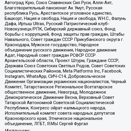
Автоград Крю, Союз Славянских Сил Руси, Алля-Аят,
Благотворительный пансионат Ак Умут, Русская
республика Русь, Арестантское уголовное единство,
Башкорт, Нация и свобода, Нация и свобода, W.H.С., Фалунь
Дафа, Иртыш Ultras, Русский Патриотический клуб-
Новокузнецк/РПК, Сибирский державный союз, Фонд
борьбы с коррупцией, Фонд защиты прав граждан, Штабы
Навального, Совет граждан СССР Прикубанского округа г.
Краснодара, Мужское государство, Народное
объединение русского движения, Народное движение
Адат, Народный совет граждан РСФСР СССР
Архангельской области, Проект Штурм, Граждане СССР,
Держава Союз Советских Светлых Родов, Совет Советских
Социалистических Районов, Meta Platforms Inc, Facebook,
Instagram, WhatsApp, СИЧ-С14, Добровольческое
Движение Организации украинских националистов, Черный
Комитет, Татарстанское Региональное Всетатарское
общественное движение, Невоград, Молодежное
Демократическое Движение Весна, Верховный Совет
Татарской Автономной Советской Социалистической
Республики, Конгресс ойрат-калмыцкого народа,
Исполнительный комитет совета народных депутатов
Красноярского края, Этническое национальное
объединение, ЛГБТ, Я.МЫ Сергей Фургал