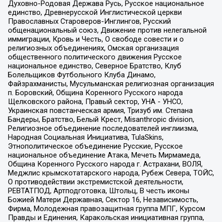
Духовно-Родовая Держава Русь, Русское национальное
единство, Древнерусской Инглистической церкви
Православных Староверов-Инглингов, Русский
общенациональный союз, Движение против нелегальной
иммиграции, Кровь и Честь, О свободе совести и о
религиозных объединениях, Омская организация
общественного политического движения Русское
национальное единство, Северное Братство, Клуб
Болельщиков Футбольного Клуба Динамо,
Файзрахманисты, Мусульманская религиозная организация
п. Боровский, Община Коренного Русского народа
Щелковского района, Правый сектор, УНА - УНСО,
Украинская повстанческая армия, Тризуб им. Степана
Бандеры, Братство, Белый Крест, Misanthropic division,
Религиозное объединение последователей инглиизма,
Народная Социальная Инициатива, TulaSkins,
Этнополитическое объединение Русские, Русское
национальное объединение Атака, Мечеть Мирмамеда,
Община Коренного Русского народа г. Астрахани, ВОЛЯ,
Меджлис крымскотатарского народа, Рубеж Севера, ТОЙС,
О противодействии экстремистской деятельности,
РЕВТАТПОД, Артподготовка, Штольц, В честь иконы
Божией Матери Державная, Сектор 16, Независимость,
Фирма, Молодежная правозащитная группа МПГ, Курсом
Правды и Единения, Каракольская инициативная группа,