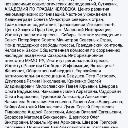
независимых социологических исследований, Сутяжник,
АКАДЕМИЯ ПО ПРАВАМ ЧЕЛОВЕКА, Центр развития
некоммерческих организаций, Частное учреждение в
Калининграде Совета Министров северных стран,
Гражданское содействие, Трансперенси Интернешнл-Р,
Центр Защиты Прав Средств Массовой Информации,
Институт развития прессы - Сибирь, Частное учреждение в
Санкт-Петербурге Совета Министров Северных Стран,
Фонд поддержки свободы прессы, Гражданский контроль,
Человек и Закон, Общественная комиссия по сохранению
наследия академика Сахарова, Информационное
агентство МЕМО. РУ, Институт региональной прессы,
Институт Развития Свободы Информации, Экозащита!-
Женсовет, Общественный вердикт, Евразийская
антимонопольная ассоциация, Бедушев Петр Петрович,
Дзугкоева Регина Николаевна, Кривенко Сергей
Владимирович, Милославский Павел Юрьевич, Шнырова
Ольга Вадимовна, Чанышева Лилия Айратовна, Сидорович
Ольга Борисовна, Туровский Александр Алексеевич,
Васильева Анастасия Евгеньевна, Ривина Анна Валерьевна,
Бойко Анатолий Николаевич, Дугин Сергей Георгиевич,
Пивоваров Андрей Сергеевич, Аверин Виталий Евгеньевич,
Барахоев Магомед Бекханович, Шарипков Олег
Викторович, Мошель Ирина Ароновна, Шведов Григорий
Сергеевич, Пономарев Лев Александрович, Каргалицкий