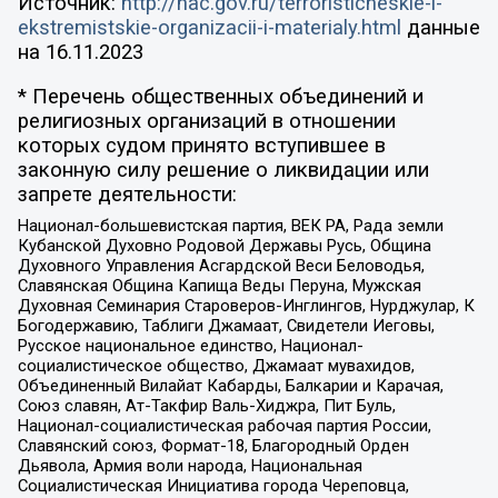
Источник:
http://nac.gov.ru/terroristicheskie-i-
ekstremistskie-organizacii-i-materialy.html
данные
на
16.11.2023
* Перечень общественных объединений и
религиозных организаций в отношении
которых судом принято вступившее в
законную силу решение о ликвидации или
запрете деятельности:
Национал-большевистская партия, ВЕК РА, Рада земли
Кубанской Духовно Родовой Державы Русь, Община
Духовного Управления Асгардской Веси Беловодья,
Славянская Община Капища Веды Перуна, Мужская
Духовная Семинария Староверов-Инглингов, Нурджулар, К
Богодержавию, Таблиги Джамаат, Свидетели Иеговы,
Русское национальное единство, Национал-
социалистическое общество, Джамаат мувахидов,
Объединенный Вилайат Кабарды, Балкарии и Карачая,
Союз славян, Ат-Такфир Валь-Хиджра, Пит Буль,
Национал-социалистическая рабочая партия России,
Славянский союз, Формат-18, Благородный Орден
Дьявола, Армия воли народа, Национальная
Социалистическая Инициатива города Череповца,