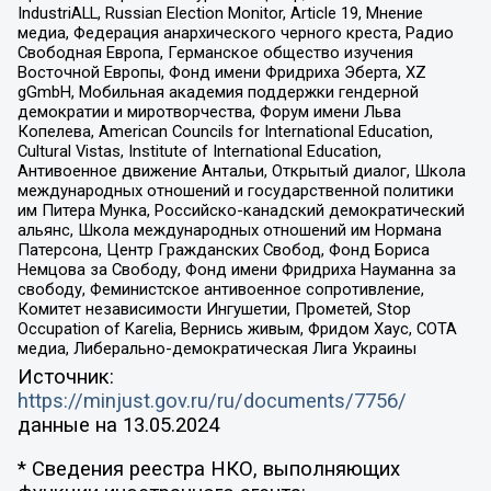
IndustriALL, Russian Election Monitor, Article 19, Мнение
медиа, Федерация анархического черного креста, Радио
Свободная Европа, Германское общество изучения
Восточной Европы, Фонд имени Фридриха Эберта, XZ
gGmbH, Мобильная академия поддержки гендерной
демократии и миротворчества, Форум имени Льва
Копелева, American Councils for International Education,
Cultural Vistas, Institute of International Education,
Антивоенное движение Антальи, Открытый диалог, Школа
международных отношений и государственной политики
им Питера Мунка, Российско-канадский демократический
альянс, Школа международных отношений им Нормана
Патерсона, Центр Гражданских Свобод, Фонд Бориса
Немцова за Свободу, Фонд имени Фридриха Науманна за
свободу, Феминистское антивоенное сопротивление,
Комитет независимости Ингушетии, Прометей, Stop
Occupation of Karelia, Вернись живым, Фридом Хаус, СОТА
медиа, Либерально-демократическая Лига Украины
Источник:
https://minjust.gov.ru/ru/documents/7756/
данные на
13.05.2024
* Сведения реестра НКО, выполняющих