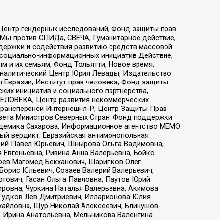
 Центр гендерных исследований, Фонд защиты прав
 Мы против СПИДа, СВЕЧА, Гуманитарное действие,
ддержки и содействия развитию средств массовой
р социально-информационных инициатив Действие,
 и их семьям, Фонд Тольятти, Новое время,
, Аналитический Центр Юрия Левады, Издательство
 Евразии, Институт прав человека, Фонд защиты
ких инициатив и социального партнерства,
ЕЛОВЕКА, Центр развития некоммерческих
 Трансперенси Интернешнл-Р, Центр Защиты Прав
овета Министров Северных Стран, Фонд поддержки
адемика Сахарова, Информационное агентство МЕМО.
ый вердикт, Евразийская антимонопольная
кий Павел Юрьевич, Шнырова Ольга Вадимовна,
 Евгеньевна, Ривина Анна Валерьевна, Бойко
хоев Магомед Бекханович, Шарипков Олег
Борис Юльевич, Созаев Валерий Валерьевич,
тович, Гасан Ольга Павловна, Паутов Юрий
ровна, Чуркина Наталья Валерьевна, Акимова
 Гудков Лев Дмитриевич, Илларионова Юлия
ихайловна, Щур Николай Алексеевич, Блинушов
е Ирина Анатольевна, Мельникова Валентина