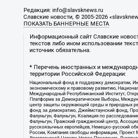
Редакция: info@slavsknews.ru
Славские новости, © 2005-2026 «slavsknew
ПОКАЗАТЬ БАННЕРНЫЕ МЕСТА
Информационный сайт Славские новости
текстов либо ином использовании текст
источник обязательна.
* Перечень иностранных и международн
территории Российской Федерации:
Национальный фонд в поддержку демократии, Ин
экономическому и правовому развитию, Национ
Международный Республиканский Институт, Откры
Платформа за Демократические Выборы, Междуна
центр защиты окружающей среды и природных ресу
фонд за демократию, Джеймстаунский фонд, Прож
Фалуньгун, Фалуньгун, Коалиция по расследован
Фалуньгун, Пражский гражданский центр, Ассоци
русскоязычных европейцев, Немецко-русский об
России, Компания свободы информации, Проект М
Христианской Церкви, Новое Поколение, Духовн