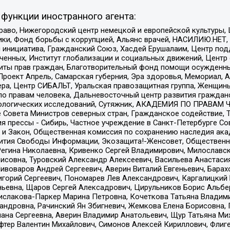
функции иностранного агента:
раво, Нижегородский центр немецкой и европейской культуры,
тики, Фонд борьбы с коррупцией, Альянс врачей, НАСИЛИЮ.НЕТ,
я инициатива, Гражданский Союз, Хасдей Ерушалаим, Центр по
юченных, Институт глобализации и социальных движений, Цент
ты прав граждан, Благотворительный фонд помощи осужденным
а, Проект Апрель, Самарская губерния, Эра здоровья, Мемориал
ера, Центр СИБАЛЬТ, Уральская правозащитная группа, Женщины
по правам человека, Дальневосточный центр развития гражданс
ологических исследований, Сутяжник, АКАДЕМИЯ ПО ПРАВАМ Ч
е Совета Министров северных стран, Гражданское содействие,
я прессы - Сибирь, Частное учреждение в Санкт-Петербурге С
 и Закон, Общественная комиссия по сохранению наследия ак
звития Свободы Информации, Экозащита!-Женсовет, Общественн
Регина Николаевна, Кривенко Сергей Владимирович, Милославс
совна, Туровский Александр Алексеевич, Васильева Анастасия
Пивоваров Андрей Сергеевич, Аверин Виталий Евгеньевич, Бара
горий Сергеевич, Пономарев Лев Александрович, Каргалицкий 
ньевна, Щаров Сергей Алексадрович, Цирульников Борис Альбер
ислакова-Паркер Марина Петровна, Кочеткова Татьяна Владими
сандровна, Рачинский Ян Збигневич, Жемкова Елена Борисовна,
лана Сергеевна, Аверин Владимир Анатольевич, Щур Татьяна М
фтер Валентин Михайлович, Симонов Алексей Кириллович, Флиг