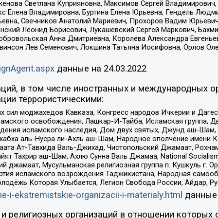
женова Светлана Куприяновна, Максимов Сергей Владимирович, 
кс Елена Владимировна, Буртина Елена Юрьевна, Гендель Людм
евна, Свечников Анатолий Мариевич, Прохоров Вадим Юрьевич
инский Леонид Борисович, Лукашевский Сергей Маркович, Бахм
Добровольская Анна Дмитриевна, Королева Александра Евгенье
евинсон Лев Семенович, Локшина Татьяна Иосифовна, Орлов Ол
ignAgent.aspx
данные на
24.03.2022
ций, в том числе иностранных и международных ор
ции террористическими:
ил моджахедов Кавказа, Конгресс народов Ичкерии и Дагеста
ламского освобождения, Лашкар-И-Тайба, Исламская группа, Дв
ения исламского наследия, Дом двух святых, Джунд аш-Шам, 
жабха аль-Нусра ли-Ахль аш-Шам, Народное ополчение имени К.
ата Ат-Тавхида Валь-Джихад, Чистопольский Джамаат, Рохнам
ят Тахрир аш-Шам, Ахлю Сунна Валь Джамаа, National Socialism
ий джамаат, Мусульманская религиозная группа п. Кушкуль г. 
ртия исламского возрождения Таджикистана, Народная самооб
олодёжь Которая Улыбается, Легион Свобода России, Айдар, Р
ie-i-ekstremistskie-organizacii-i-materialy.html
данные
и религиозных организаций в отношении которых 