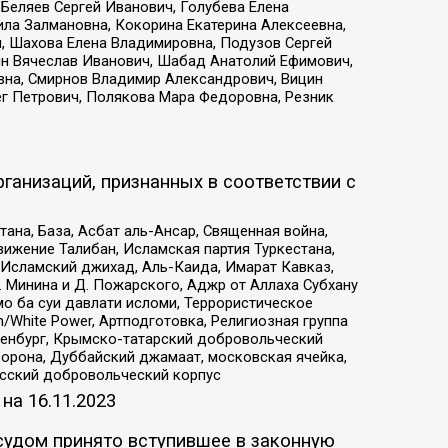
Беляев Сергей Иванович, Голубева Елена
ила Залмановна, Кокорина Екатерина Алексеевна,
, Шахова Елена Владимировна, Подузов Сергей
ин Вячеслав Иванович, Шабад Анатолий Ефимович,
вна, Смирнов Владимир Александрович, Вицин
ег Петрович, Полякова Мара Федоровна, Резник
ганизаций, признанных в соответствии с
на, База, Асбат аль-Ансар, Священная война,
ижение Талибан, Исламская партия Туркестана,
Исламский джихад, Аль-Каида, Имарат Кавказ,
 Минина и Д. Пожарского, Аджр от Аллаха Субхану
о ба суи давлати исломи, Террористическое
/White Power, Артподготовка, Религиозная группа
Оренбург, Крымско-татарский добровольческий
орона, Дуббайский джамаат, московская ячейка,
усский добровольческий корпус
 на
16.11.2023
судом принято вступившее в законную