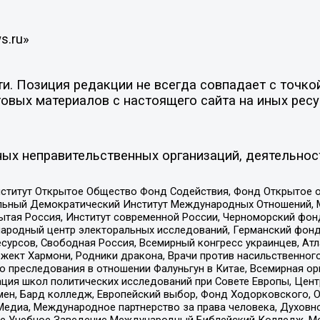
s.ru»
. Позиция редакции не всегда совпадает с точкой
овых материалов с настоящего сайта на иных ресу
ых неправительственных организаций, деятельнос
ститут Открытое Общество Фонд Содействия, Фонд Открытое 
альный Демократический Институт Международных Отношений,
тая Россия, Институт современной России, Черноморский фонд
родный центр электоральных исследований, Германский фонд
рсов, Свободная Россия, Всемирный конгресс украинцев, Атла
ект Хармони, Родники дракона, Врачи против насильственного
ию преследования в отношении Фалуньгун в Китае, Всемирная о
ация школ политических исследований при Совете Европы, Цен
мен, Бард колледж, Европейский выбор, Фонд Ходорковского,
едиа, Международное партнерство за права человека, Духовно
ое Учебное Заведение Международный Библейский Колледж, М