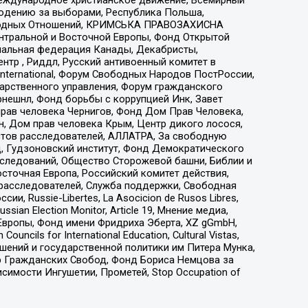
людению за выборами, Республика Польша,
народных Отношений, КРИМСЬКА ПРАВОЗАХИСНА
ы Центральной и Восточной Европы, Фонд Открытой
иональная федерация Канады, Декабристы,
тр , Риддл, Русский антивоенный комитет в
nternational, Форум Свободных Народов ПостРоссии,
дарственного управления, Форум гражданского
рнешнл, Фонд борьбы с коррупцией Инк, Завет
прав человека Чернигов, Фонд Дом Прав Человека,
н, Дом прав человека Крым, Центр дикого лосося,
стов расследователей, АЛЛАТРА, За свободную
д, Гудзоновский институт, Фонд Демократического
сследований, Общество Сторожевой башни, Библии и
сточная Европа, Российский комитет действия,
-расследователей, Служба поддержки, Свободная
 Russie-Libertes, La Asocicion de Rusos Libres,
an Election Monitor, Article 19, Мнение медиа,
Европы, Фонд имени Фридриха Эберта, XZ gGmbH,
ls for International Education, Cultural Vistas,
ошений и государственной политики им Питера Мунка,
 Гражданских Свобод, Фонд Бориса Немцова за
имости Ингушетии, Прометей, Stop Occupation of