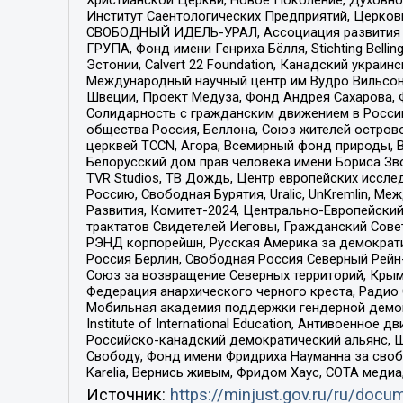
Институт Саентологических Предприятий, Церков
СВОБОДНЫЙ ИДЕЛЬ-УРАЛ, Ассоциация развития ж
ГРУПА, Фонд имени Генриха Бёлля, Stichting Bellin
Эстонии, Calvert 22 Foundation, Канадский укра
Международный научный центр им Вудро Вильсона
Швеции, Проект Медуза, Фонд Андрея Сахарова, Ф
Солидарность с гражданским движением в России 
общества Россия, Беллона, Союз жителей острово
церквей TCCN, Агора, Всемирный фонд природы, B
Белорусский дом прав человека имени Бориса Зво
TVR Studios, ТВ Дождь, Центр европейских иссл
Россию, Свободная Бурятия, Uralic, UnKremlin, 
Развития, Комитет-2024, Центрально-Европейски
трактатов Свидетелей Иеговы, Гражданский Совет
РЭНД корпорейшн, Русская Америка за демократи
Россия Берлин, Свободная Россия Северный Рейн-В
Союз за возвращение Северных территорий, Крымско
Федерация анархического черного креста, Радио
Мобильная академия поддержки гендерной демократи
Institute of International Education, Антивоенн
Российско-канадский демократический альянс, 
Свободу, Фонд имени Фридриха Науманна за свобо
Karelia, Вернись живым, Фридом Хаус, СОТА меди
Источник:
https://minjust.gov.ru/ru/doc