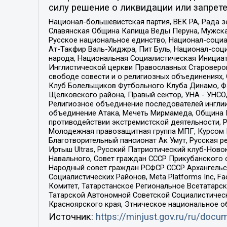
силу решение о ликвидации или запрете
Национал-большевистская партия, ВЕК РА, Рада 
Славянская Община Капища Веды Перуна, Мужская
Русское национальное единство, Национал-социа
Ат-Такфир Валь-Хиджра, Пит Буль, Национал-соц
народа, Национальная Социалистическая Инициат
Инглистической церкви Православных Староверов
свободе совести и о религиозных объединениях,
Клуб Болельщиков Футбольного Клуба Динамо, Фа
Щелковского района, Правый сектор, УНА - УНСО, У
Религиозное объединение последователей инглии
объединение Атака, Мечеть Мирмамеда, Община К
противодействии экстремистской деятельности, 
Молодежная правозащитная группа МПГ, Курсом П
Благотворительный пансионат Ак Умут, Русская ре
Иртыш Ultras, Русский Патриотический клуб-Нов
Навального, Совет граждан СССР Прикубанского 
Народный совет граждан РСФСР СССР Архангельск
Социалистических Районов, Meta Platforms Inc, 
Комитет, Татарстанское Региональное Всетатар
Татарской Автономной Советской Социалистическ
Красноярского края, Этническое национальное о
Источник:
https://minjust.gov.ru/ru/doc