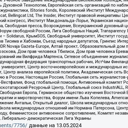
ь Духовной Технологии, Европейская сеть организаций по наб
урналистики, IStories fonds, Королевский Институт Между
gcat, Bellingcat Ltd, The Insider, Институт правовой инициатив
инский конгресс, Институт Макдональда-Лорье, Украинская нац
, Свободная пресса, Возрождение, Всеукраинский духовный цен
орум свободной России, Лига Свободных Наций, Transparеncy I
– Solidarus, КрымSOS, Свободный университет, Институт госу
в Тисима и Хабомаи, Съезд народных депутатов, Гринпис Инте
DR Novaja Gazeta-Europe, Алтай проект, Образовательный дом 
зскова, Дом прав человека Тбилиси, Дом прав человека Ерева
едований им Вилфрида Мартенса, Сетевое объединение журнали
Международная федерация транспортных рабочих, ИстЧам Финлан
й университет, Центр восточноевропейских и международных и
, Центр анализа европейской политики, Академическая сеть Во
ю в России, Настоящая Россия, Глобальная сеть журналистов
естфалия, Фонд глобальной помощи, Антивоенный комитет России,
татарский Ресурсный Центр, Глобальный союз IndustriALL, Russi
 Свободная Европа, Германское общество изучения Восточной 
и и миротворчества, Форум имени Льва Копелева, American Counci
ое движение Антальи, Открытый диалог, Школа международных отн
Школа международных отношений им Нормана Патерсона, Центр
ду, Феминистское антивоенное сопротивление, Комитет независ
а, Либерально-демократическая Лига Украины
uments/7756/
данные на
13.05.2024