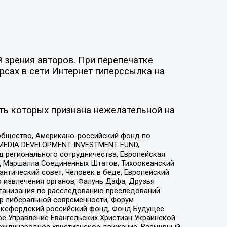
 зрения авторов. При перепечатке
рсах в сети Интернет гиперссылка на
ть которых признана нежелательной на
общество, Американо-российский фонд по
 MEDIA DEVELOPMENT INVESTMENT FUND,
 регионального сотрудничества, Европейская
 Маршалла Соединенных Штатов, Тихоокеанский
нтический совет, Человек в беде, Европейский
 извлечения органов, Фалунь Дафа, Друзья
рганизация по расследованию преследований
тр либеральной современности, Форум
 Оксфордский российский фонд, Фонд Будущее
е Управление Евангельских Христиан Украинской
еждународное христианское движение, Всемирный