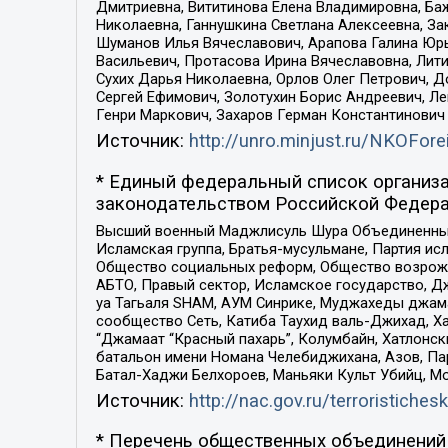
Дмитриевна, Вититинова Елена Владимировна, Ба
Николаевна, Ганнушкина Светлана Алексеевна, За
Шуманов Илья Вячеславович, Арапова Галина Юрь
Васильевич, Протасова Ирина Вячеславовна, Лит
Сухих Дарья Николаевна, Орлов Олег Петрович, 
Сергей Ефимович, Золотухин Борис Андреевич, Л
Генри Маркович, Захаров Герман Константинович
Источник:
http://unro.minjust.ru/NKOFore
* Единый федеральный список организа
законодательством Российской Федера
Высший военный Маджлисуль Шура Объединенных с
Исламская группа, Братья-мусульмане, Партия ис
Общество социальных реформ, Общество возрожд
АБТО, Правый сектор, Исламское государство, Д
уа Тагьаля SHAM, АУМ Синрике, Муджахеды джама
сообщество Сеть, Катиба Таухид валь-Джихад, Хай
“Джамаат “Красный пахарь”, Колумбайн, Хатлонск
батальон имени Номана Челебиджихана, Азов, Па
Батал-Хаджи Белхороев, Маньяки Культ Убийц, М
Источник:
http://nac.gov.ru/terroristichesk
* Перечень общественных объединений 