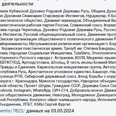
 деятельности:
земли Кубанской Духовно Родовой Державы Русь, Община Духо
 Духовная Семинария Староверов-Инглингов, Нурджулар, К Бо
листическое общество, Джамаат мувахидов, Объединенный Вил
иалистическая рабочая партия России, Славянский союз, Форма
ива города Череповца, Духовно-Родовая Держава Русь, Русск
-Инглингов, Русский общенациональный союз, Движение против
 Омская организация общественного политического движения Р
йзрахманисты, Мусульманская религиозная организация п. Бо
краинская повстанческая армия, Тризуб им. Степана Бандеры, Бр
зма, Народная Социальная Инициатива, TulaSkins, Этнополитич
оренного Русского народа г. Астрахани, ВОЛЯ, Меджлис крымс
РЕВТАТПОД, Артподготовка, Штольц, В честь иконы Божией Мате
равды и Единения, Каракольская инициативная группа, Автогра
спублика Русь, Арестантское уголовное единство, Башкорт, Наци
окузнецк/РПК, Сибирский державный союз, Фонд борьбы с кор
округа г. Краснодара, Мужское государство, Народное объедин
ой области, Проект Штурм, Граждане СССР, Держава Союз Сов
Facebook, Instagram, WhatsApp, СИЧ-С14, Добровольческое Движ
ское общественное движение, Невоград, Молодежное Демократ
ой Республики, Конгресс ойрат-калмыцкого народа, Исполнит
бъединение, ЛГБТ, Я.МЫ Сергей Фургал
uments/7822/
данные на
03.05.2024