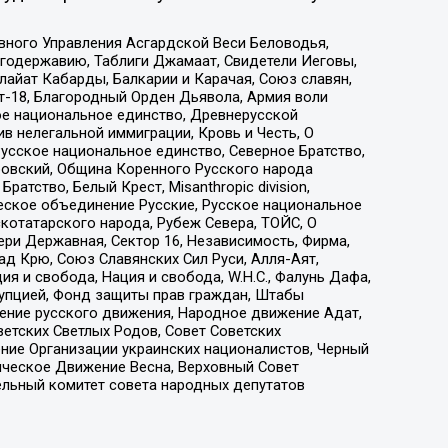
вного Управления Асгардской Веси Беловодья,
годержавию, Таблиги Джамаат, Свидетели Иеговы,
айат Кабарды, Балкарии и Карачая, Союз славян,
т-18, Благородный Орден Дьявола, Армия воли
ое национальное единство, Древнерусской
 нелегальной иммиграции, Кровь и Честь, О
усское национальное единство, Северное Братство,
ровский, Община Коренного Русского народа
атство, Белый Крест, Misanthropic division,
еское объединение Русские, Русское национальное
котатарского народа, Рубеж Севера, ТОЙС, О
ри Державная, Сектор 16, Независимость, Фирма,
д Крю, Союз Славянских Сил Руси, Алля-Аят,
я и свобода, Нация и свобода, W.H.С., Фалунь Дафа,
рупцией, Фонд защиты прав граждан, Штабы
ение русского движения, Народное движение Адат,
етских Светлых Родов, Совет Советских
ение Организации украинских националистов, Черный
ическое Движение Весна, Верховный Совет
ельный комитет совета народных депутатов