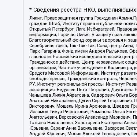
* Сведения реестра НКО, выполняющих 
Лилит, Правозащитная группа Гражданин.Армия.П
граждан Штаб, Институт права и публичной поли
Открытый Петербург, Лига Избирателей, Правова
информации, Горячая Линия, В защиту прав закл
Благотворительный фонд охраны здоровья и защи
Серебряная тайга, Так-Так-Так, Сова, центр Анн
Парк Гагарина, Фонд имени Андрея Рылькова, Сф
гласности, Российский исследовательский центр 
Гражданское действие, Центр независимых соци
организаций, Частное учреждение в Калининград
Средств Массовой Информации, Институт развити
свободы прессы, Гражданский контроль, Человек
РУ, Институт региональной прессы, Институт Ра
ассоциация, Бедушев Петр Петрович, Дзугкоева 
Чанышева Лилия Айратовна, Сидорович Ольга Бори
Анатолий Николаевич, Дугин Сергей Георгиевич, 
Викторович, Мошель Ирина Ароновна, Шведов Гри
Исламов Тимур Рифгатович, Романова Ольга Евге
Анатольевич, Верховский Александр Маркович, П
Татьяна Николаевна, Золотарева Екатерина Алек
Юрьевна, Саранг Анна Васильевна, Захарова Свет
Андрей Юрьевич, Мосин Алексей Геннадьевич, Ге