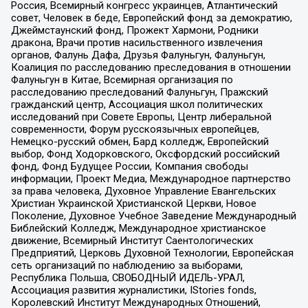
Россия, Всемирный конгресс украинцев, Атлантический
совет, Человек в беде, Европейский фонд за демократию,
Джеймстаунский фонд, Прожект Хармони, Родники
дракона, Врачи против насильственного извлечения
органов, Фалунь Дафа, Друзья Фалуньгун, Фалуньгун,
Коалиция по расследованию преследования в отношении
Фалуньгун в Китае, Всемирная организация по
расследованию преследований Фалуньгун, Пражский
гражданский центр, Ассоциация школ политических
исследований при Совете Европы, Центр либеральной
современности, Форум русскоязычных европейцев,
Немецко-русский обмен, Бард колледж, Европейский
выбор, Фонд Ходорковского, Оксфордский российский
фонд, Фонд Будущее России, Компания свободы
информации, Проект Медиа, Международное партнерство
за права человека, Духовное Управление Евангельских
Христиан Украинской Христианской Церкви, Новое
Поколение, Духовное Учебное Заведение Международный
Библейский Колледж, Международное христианское
движение, Всемирный Институт Саентологических
Предприятий, Церковь Духовной Технологии, Европейская
сеть организаций по наблюдению за выборами,
Республика Польша, СВОБОДНЫЙ ИДЕЛЬ-УРАЛ,
Ассоциация развития журналистики, IStories fonds,
Королевский Институт Международных Отношений,