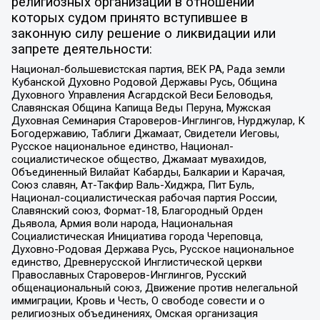
религиозных организаций в отношении
которых судом принято вступившее в
законную силу решение о ликвидации или
запрете деятельности:
Национал-большевистская партия, ВЕК РА, Рада земли
Кубанской Духовно Родовой Державы Русь, Община
Духовного Управления Асгардской Веси Беловодья,
Славянская Община Капища Веды Перуна, Мужская
Духовная Семинария Староверов-Инглингов, Нурджулар, К
Богодержавию, Таблиги Джамаат, Свидетели Иеговы,
Русское национальное единство, Национал-
социалистическое общество, Джамаат мувахидов,
Объединенный Вилайат Кабарды, Балкарии и Карачая,
Союз славян, Ат-Такфир Валь-Хиджра, Пит Буль,
Национал-социалистическая рабочая партия России,
Славянский союз, Формат-18, Благородный Орден
Дьявола, Армия воли народа, Национальная
Социалистическая Инициатива города Череповца,
Духовно-Родовая Держава Русь, Русское национальное
единство, Древнерусской Инглистической церкви
Православных Староверов-Инглингов, Русский
общенациональный союз, Движение против нелегальной
иммиграции, Кровь и Честь, О свободе совести и о
религиозных объединениях, Омская организация