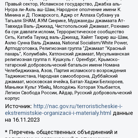
Правый сектор, Исламское государство, Джабха аль-
Нусра ли-Ахль аш-Шам, Народное ополчение имени К.
Минина и Д. Пожарского, Аджр от Аллаха Субхану уа
Тагьаля SHAM, АУМ Синрике, Муджахеды джамаата Ат-
Тавхида Валь-Джихад, Чистопольский Джамаат, Рохнамо
ба суи давлати исломи, Террористическое сообщество
Сеть, Катиба Таухид валь-Джихад, Хайят Тахрир аш-Шам,
Ахлю Сунна Валь Джамаа, National Socialism/White Power,
Артподготовка, Религиозная группа “Джамаат “Красный
пахарь”, Колумбайн, Хатлонский джамаат, Мусульманская
религиозная группа п. Кушкуль г. Оренбург, Крымско-
татарский добровольческий батальон имени Номана
Челебиджихана, Азов, Партия исламского возрождения
Таджикистана, Народная самооборона, Дуббайский
джамаат, московская ячейка, Батал-Хаджи Белхороев,
Маньяки Культ Убийц, Молодёжь Которая Улыбается,
Легион Свобода России, Айдар, Русский добровольческий
корпус
Источник:
http://nac.gov.ru/terroristicheskie-i-
ekstremistskie-organizacii-i-materialy.html
данные
на
16.11.2023
* Перечень общественных объединений и