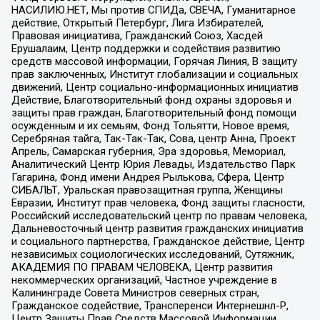
НАСИЛИЮ.НЕТ, Мы против СПИДа, СВЕЧА, Гуманитарное
действие, Открытый Петербург, Лига Избирателей,
Правовая инициатива, Гражданский Союз, Хасдей
Ерушалаим, Центр поддержки и содействия развитию
средств массовой информации, Горячая Линия, В защиту
прав заключенных, Институт глобализации и социальных
движений, Центр социально-информационных инициатив
Действие, Благотворительный фонд охраны здоровья и
защиты прав граждан, Благотворительный фонд помощи
осужденным и их семьям, Фонд Тольятти, Новое время,
Серебряная тайга, Так-Так-Так, Сова, центр Анна, Проект
Апрель, Самарская губерния, Эра здоровья, Мемориал,
Аналитический Центр Юрия Левады, Издательство Парк
Гагарина, Фонд имени Андрея Рылькова, Сфера, Центр
СИБАЛЬТ, Уральская правозащитная группа, Женщины
Евразии, Институт прав человека, Фонд защиты гласности,
Российский исследовательский центр по правам человека,
Дальневосточный центр развития гражданских инициатив
и социального партнерства, Гражданское действие, Центр
независимых социологических исследований, Сутяжник,
АКАДЕМИЯ ПО ПРАВАМ ЧЕЛОВЕКА, Центр развития
некоммерческих организаций, Частное учреждение в
Калининграде Совета Министров северных стран,
Гражданское содействие, Трансперенси Интернешнл-Р,
Центр Защиты Прав Средств Массовой Информации,