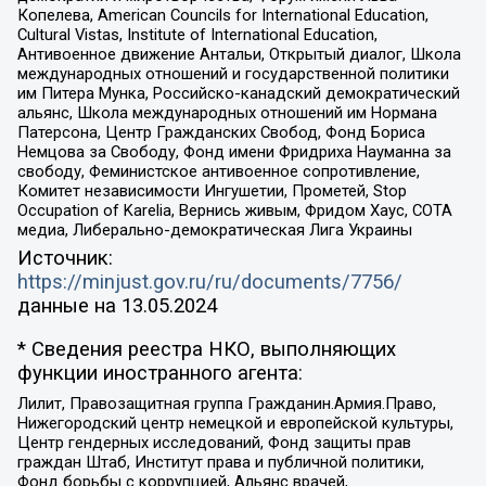
Копелева, American Councils for International Education,
Cultural Vistas, Institute of International Education,
Антивоенное движение Антальи, Открытый диалог, Школа
международных отношений и государственной политики
им Питера Мунка, Российско-канадский демократический
альянс, Школа международных отношений им Нормана
Патерсона, Центр Гражданских Свобод, Фонд Бориса
Немцова за Свободу, Фонд имени Фридриха Науманна за
свободу, Феминистское антивоенное сопротивление,
Комитет независимости Ингушетии, Прометей, Stop
Occupation of Karelia, Вернись живым, Фридом Хаус, СОТА
медиа, Либерально-демократическая Лига Украины
Источник:
https://minjust.gov.ru/ru/documents/7756/
данные на
13.05.2024
* Сведения реестра НКО, выполняющих
функции иностранного агента:
Лилит, Правозащитная группа Гражданин.Армия.Право,
Нижегородский центр немецкой и европейской культуры,
Центр гендерных исследований, Фонд защиты прав
граждан Штаб, Институт права и публичной политики,
Фонд борьбы с коррупцией, Альянс врачей,