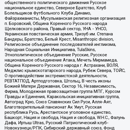
общественного политического движения Русское
национальное единство, Северное Братство, Клуб
Болельщиков Футбольного Клуба Динамо,
Файзрахманисты, Мусульманская религиозная организация
п. Боровский, Община Коренного Русского народа
Щелковского района, Правый сектор, УНА - УНСО,
Украинская повстанческая армия, Тризуб им. Степана
Бандеры, Братство, Белый Крест, Misanthropic division,
Религиозное объединение последователей инглиизма,
Народная Социальная Инициатива, TulaSkins,
Этнополитическое объединение Русские, Русское
национальное объединение Атака, Мечеть Мирмамеда,
Община Коренного Русского народа г. Астрахани, ВОЛЯ,
Меджлис крымскотатарского народа, Рубеж Севера, ТОЙС,
О противодействии экстремистской деятельности,
РЕВТАТПОД, Артподготовка, Штольц, В честь иконы
Божией Матери Державная, Сектор 16, Независимость,
Фирма, Молодежная правозащитная группа МПГ, Курсом
Правды и Единения, Каракольская инициативная группа,
Автоград Крю, Союз Славянских Сил Руси, Алля-Аят,
Благотворительный пансионат Ак Умут, Русская
республика Русь, Арестантское уголовное единство,
Башкорт, Нация и свобода, Нация и свобода, W.H.С., Фалунь
Дафа, Иртыш Ultras, Русский Патриотический клуб-
Новокузнецк/РПК, Сибирский державный союз, Фонд