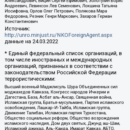
Александрович, Вицин Сергей Ефимович, Золотухин Борис
Андреевич, Левинсон Лев Семенович, Локшина Татьяна
Иосифовна, Орлов Олег Петрович, Полякова Мара
Федоровна, Резник Генри Маркович, Захаров Герман
Константинович
Источник:
http://unro.minjust.ru/NKOForeignAgent.aspx
данные на
24.03.2022
* Единый федеральный список организаций, в
том числе иностранных и международных
организаций, признанных в соответствии с
законодательством Российской Федерации
террористическими:
Высший военный Маджлисуль Шура Объединенных сил
моджахедов Кавказа, Конгресс народов Ичкерии и
Дагестана, База, Асбат аль-Ансар, Священная война,
Исламская группа, Братья-мусульмане, Партия исламского
освобождения, Лашкар-И-Тайба, Исламская группа,
Движение Талибан, Исламская партия Туркестана,
Общество социальных реформ, Общество возрождения
исламского наследия, Дом двух святых, Джунд аш-Шам,
Исламский джихад, Аль-Каида, Имарат Кавказ, АБТО,