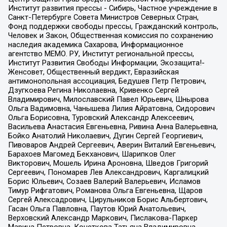
Институт развития прессы - Сибирь, Частное учреждение в
Санкт-Петербурге Совета Министров Северных Стран,
Фонд поддержки свободы прессы, Гражданский контроль,
Человек и Закон, Общественная комиссия по сохранению
наследия академика Сахарова, Информационное
агентство МЕМО. РУ, Институт региональной прессы,
Институт Развития Свободы Информации, Экозащита!-
Женсовет, Общественный вердикт, Евразийская
антимонопольная ассоциация, Бедушев Петр Петрович,
Дзугкоева Регина Николаевна, Кривенко Сергей
Владимирович, Милославский Павел Юрьевич, Шнырова
Ольга Вадимовна, Чанышева Лилия Айратовна, Сидорович
Ольга Борисовна, Туровский Александр Алексеевич,
Васильева Анастасия Евгеньевна, Ривина Анна Валерьевна,
Бойко Анатолий Николаевич, Дугин Сергей Георгиевич,
Пивоваров Андрей Сергеевич, Аверин Виталий Евгеньевич,
Барахоев Магомед Бекханович, Шарипков Олег
Викторович, Мошель Ирина Ароновна, Шведов Григорий
Сергеевич, Пономарев Лев Александрович, Каргалицкий
Борис Юльевич, Созаев Валерий Валерьевич, Исламов
Тимур Рифгатович, Романова Ольга Евгеньевна, Щаров
Сергей Алексадрович, Цирульников Борис Альбертович,
Гасан Ольга Павловна, Паутов Юрий Анатольевич,
Верховский Александр Маркович, Пислакова-Паркер
Марина Петровна, Кочеткова Татьяна Владимировна,