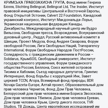
КРИМСЬКА ПРАВОЗАХИСНА ГРУПА, Фонд имени Генриха
Бёлля, Stichting Bellingcat, Bellingcat Ltd, The Insider, Институт
правовой инициативы Центральной и Восточной Европы,
Фонд Открытой Эстонии, Calvert 22 Foundation, Канадский
украинский конгресс, Институт Макдональда-Лорье,
Украинская национальная федерация Канады,
Декабристы, Международный научный центр им Вудро
Вильсона, Свободная пресса, Возрождение, Всеукраинский
духовный центр , Риддл, Русский антивоенный комитет в
Швеции, Проект Медуза, Фонд Андрея Сахарова, Форум
свободной России, Лига Свободных Наций, Transparеncy
International, Форум Свободных Народов ПостРоссии,
Солидарность с гражданским движением в России –
Solidarus, КрымSOS, Свободный университет, Институт
государственного управления, Форум гражданского
общества Россия, Беллона, Союз жителей островов
Тисима и Хабомаи, Съезд народных депутатов, Гринпис
Интернешнл, Фонд борьбы с коррупцией Инк, Завет
церквей TCCN, Агора, Всемирный фонд природы, BDR
Novaja Gazeta-Europe, Алтай проект, Образовательный дом
прав человека Чернигов, Фонд Дом Прав Человека,
Белорусский дом прав человека имени Бориса Звозскова,
Дом прав человека Тбилиси, Дом прав человека Ереван,
Дом прав человека Крым, Центр дикого лосося, TVR
Studios, ТВ Дождь, Центр европейских исследований им