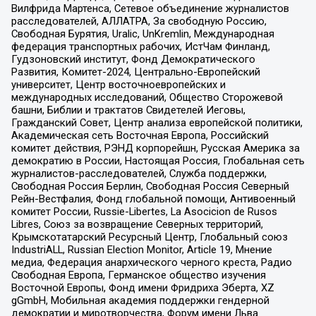
Вилфрида Мартенса, Сетевое объединение журналистов
расследователей, АЛЛАТРА, За свободную Россию,
Свободная Бурятия, Uralic, UnKremlin, Международная
федерация транспортных рабочих, ИстЧам Финланд,
Гудзоновский институт, Фонд Демократического
Развития, Комитет-2024, Центрально-Европейский
университет, Центр восточноевропейских и
международных исследований, Общество Сторожевой
башни, Библии и трактатов Свидетелей Иеговы,
Гражданский Совет, Центр анализа европейской политики,
Академическая сеть Восточная Европа, Российский
комитет действия, РЭНД корпорейшн, Русская Америка за
демократию в России, Настоящая Россия, Глобальная сеть
журналистов-расследователей, Служба поддержки,
Свободная Россия Берлин, Свободная Россия Северный
Рейн-Вестфалия, Фонд глобальной помощи, Антивоенный
комитет России, Russie-Libertes, La Asocicion de Rusos
Libres, Союз за возвращение Северных территорий,
Крымскотатарский Ресурсный Центр, Глобальный союз
IndustriALL, Russian Election Monitor, Article 19, Мнение
медиа, Федерация анархического черного креста, Радио
Свободная Европа, Германское общество изучения
Восточной Европы, Фонд имени Фридриха Эберта, XZ
gGmbH, Мобильная академия поддержки гендерной
демократии и миротворчества, Форум имени Льва