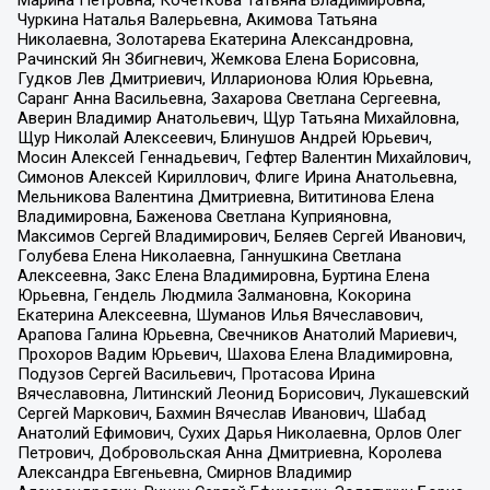
Чуркина Наталья Валерьевна, Акимова Татьяна
Николаевна, Золотарева Екатерина Александровна,
Рачинский Ян Збигневич, Жемкова Елена Борисовна,
Гудков Лев Дмитриевич, Илларионова Юлия Юрьевна,
Саранг Анна Васильевна, Захарова Светлана Сергеевна,
Аверин Владимир Анатольевич, Щур Татьяна Михайловна,
Щур Николай Алексеевич, Блинушов Андрей Юрьевич,
Мосин Алексей Геннадьевич, Гефтер Валентин Михайлович,
Симонов Алексей Кириллович, Флиге Ирина Анатольевна,
Мельникова Валентина Дмитриевна, Вититинова Елена
Владимировна, Баженова Светлана Куприяновна,
Максимов Сергей Владимирович, Беляев Сергей Иванович,
Голубева Елена Николаевна, Ганнушкина Светлана
Алексеевна, Закс Елена Владимировна, Буртина Елена
Юрьевна, Гендель Людмила Залмановна, Кокорина
Екатерина Алексеевна, Шуманов Илья Вячеславович,
Арапова Галина Юрьевна, Свечников Анатолий Мариевич,
Прохоров Вадим Юрьевич, Шахова Елена Владимировна,
Подузов Сергей Васильевич, Протасова Ирина
Вячеславовна, Литинский Леонид Борисович, Лукашевский
Сергей Маркович, Бахмин Вячеслав Иванович, Шабад
Анатолий Ефимович, Сухих Дарья Николаевна, Орлов Олег
Петрович, Добровольская Анна Дмитриевна, Королева
Александра Евгеньевна, Смирнов Владимир