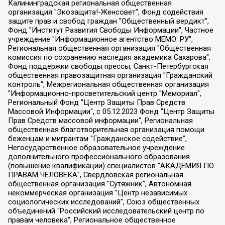
Калининградская региональная общественная организация "Экозащита!-Женсовет", Фонд содействия защите прав и свобод граждан "Общественный вердикт", Фонд "Институт Развития Свободы Информации", Частное учреждение "Информационное агентство МЕМО. РУ", Региональная общественная организация "Общественная комиссия по сохранению наследия академика Сахарова", Фонд поддержки свободы прессы, Санкт-Петербургская общественная правозащитная организация "Гражданский контроль", Межрегиональная общественная организация "Информационно-просветительский центр "Мемориал", Региональный Фонд "Центр Защиты Прав Средств Массовой Информации", с 05.12.2023 Фонд "Центр Защиты Прав Средств массовой информации", Региональная общественная благотворительная организация помощи беженцам и мигрантам "Гражданское содействие", Негосударственное образовательное учреждение дополнительного профессионального образования (повышение квалификации) специалистов "АКАДЕМИЯ ПО ПРАВАМ ЧЕЛОВЕКА", Свердловская региональная общественная организация "Сутяжник", Автономная некоммерческая организация "Центр независимых социологических исследований", Союз общественных объединений "Российский исследовательский центр по правам человека", Региональное общественное учреждение научно-информационный центр "МЕМОРИАЛ", Некоммерческая организация "Фонд защиты гласности", Автономная некоммерческая организация "Институт прав человека", Городская общественная организация "Екатеринбургское общество "МЕМОРИАЛ", Городская общественная организация "Рязанское историко-просветительское и правозащитное общество "Мемориал" (Рязанский Мемориал), Челябинский региональный орган общественной самодеятельности – женское общественное объединение "Женщины Евразии", Челябинский региональный орган общественной самодеятельности "Уральская правозащитная группа", Фонд содействия защите здоровья и социальной справедливости имени Андрея Рылькова, Автономная Некоммерческая Организация "Аналитический Центр Юрия Левады", Автономная некоммерческая организация социальной поддержки населения "Проект Апрель", Региональная общественная организация помощи женщинам и детям, находящимся в кризисной ситуации "Информационно-методический центр "Анна", Фонд содействия развитию массовых коммуникаций и правовому просвещению "Так-так-Так", Фонд содействия устойчивому развитию "Серебряная тайга", Свердловский региональный общественный фонд социальных проектов "Новое время", "Idel.Реалии", Кавказ.Реалии, Крым.Реалии, Телеканал Настоящее Время, Татаро-башкирская служба Радио Свобода (Azatliq Radiosi), Радио Свободная Европа/Радио Свобода (PCE/PC), "Сибирь.Реалии", "Фактограф", Благотворительный фонд помощи осужденным и их семьям, Автономная некоммерческая организация "Институт глобализации и социальных движений", Фонд "В защиту прав заключенных", Частное учреждение "Центр поддержки и содействия развитию средств массовой информации", Пензенский региональный общественный благотворительный фонд "Гражданский союз", "Север.Реалии", Некоммерческая организация Фонд "Правовая инициатива", Общество с ограниченной ответственностью "Радио Свободная Европа/Радио Свобода", Чешское информационное агентство "MEDIUM-ORIENT", Красноярская региональная общественная организация "Мы против СПИДа", Камалягин Денис Николаевич, Маркелов Сергей Евгеньевич, Пономарев Лев Александрович, Савицкая Людмила Алексеевна, Автономная некоммерческая организация "Центр по работе с проблемой насилия "НАСИЛИЮ.НЕТ", Межрегиональный профессиональный союз работников здравоохранения "Альянс врачей", Юридическое лицо, зарегистрированное в Латвийской Республике, SIA "Medusa Project" (регистрационный номер 40103797863, дата регистрации 10.06.2014), Некоммерческая организация "Фонд по борьбе с коррупцией", Автономная некоммерческая организация "Институт права и публичной политики", Баданин Роман Сергеевич, Гликин Максим Александрович, Железнова Мария Михайловна, Лукьянова Юлия Сергеевна, Маетная Елизавета Витальевна, Маняхин Петр Борисович, Чуракова Ольга Владимировна, Ярош Юлия Петровна, Юридическое лицо "The Insider SIA", зарегистрированное в Риге, Латвийская Республика (дата регистрации 26.06.2015), являющееся администратором доменного имени интернет-издания "The Insider SIA", https://theins.ru, Постернак Алексей Евгеньевич, Рубин Михаил Аркадьевич, Анин Роман Александрович, Юридическое лицо Istories fonds, зарегистрированное в Латвийской Республике (регистрационный номер 50008295751, дата регистрации 24.02.2020), Великовский Дмитрий Александрович, Долинина Ирина Николаевна, Мароховская Алеся Алексеевна, Шлейнов Роман Юрьевич, Шмагун Олеся Валентиновна, Общество с ограниченной ответственностью "Альтаир 2021", Общество с ограниченной ответственностью "Вега 2021", Общество с ограниченной ответственностью "Главный редактор 2021", Общество с ограниченной ответственностью "Ромашки монолит", Важенков Артем Валерьевич, Ивановская областная общественная организация "Центр гендерных исследований", Гурман Юрий Альбертович, Медиапроект "ОВД-Инфо", Егоров Владимир Владимирович, Жилинский Владимир Александрович, Общество с ограниченной ответственностью "ЗП", Иванова София Юрьевна, Карезина Инна Павловна, Кильтау Екатерина Викторовна, Петров Алексей Викторович, Пискунов Сергей Евгеньевич, Смирнов Сергей Сергеевич, Тихонов Михаил Сергеевич, Общество с ограниченной ответственностью "ЖУРНАЛИСТ-ИНОСТРАННЫЙ АГЕНТ", Арапова Галина Юрьевна, Вольтская Татьяна Анатольевна, Американская компания "Mason G.E.S. Anonymous Foundation" (США), являющаяся владельцем интернет-издания https://mnews.world/, Компания "Stichting Bellingcat", зарегистрированная в Нидерландах (дата регистрации 11.07.2018), Захаров Андрей Вячеславович, Клепиковская Екатерина Дмитриевна, Общество с ограниченной ответственностью "МЕМО", Перл Роман Александрович, Симонов Евгений Алексеевич, Соловьева Елена Анатольевна, Сотников Даниил Владимирович, Сурначева Елизавета Дмитриевна, Автономная некоммерческая организация по защите прав человека и информированию населения "Якутия – Наше Мнение", Общество с ограниченной ответственностью "Москоу диджитал медиа", с 26.01.2023 Общество с ограниченной ответственностью "Чайка Белые сады", Ветошкина Валерия Валерьевна, Заговора Максим Александрович, Межрегиональное общественное движение "Российская ЛГБТ - сеть", Оленичев Максим Владимирович, Павлов Иван Юрьевич, Скворцова Елена Сергеевна, Общество с ограниченной ответственностью "Как бы инагент", Кочетков Игорь Викторович, Общество с ограниченной ответственностью "Честные выборы", Еланчик Олег Александрович, Общество с ограниченной ответственностью "Нобелевский призыв", Гималова Регина Эмилевна, Григорьев Андрей Валерьевич, Григорьева Алина Александровна, Ассоциация по содействию защите прав призывников, альтернативнослужащих и военнослужащих "Правозащитная группа "Гражданин.Армия.Право", Хисамова Регина Фаритовна, Автономная некоммерческая организация по реализации социально-правовых программ "Лилит", Дальневосточное общественное движение "Маяк", Санкт-Петербургская ЛГБТ-инициативная группа "Выход", Инициативная группа ЛГБТ+ "Реверс", Алексеев Андрей Викторович, Бекбулатова Таисия Львовна, Беляев Иван Михайлович, Владыкина Елена Сергеевна, Гельман Марат Александрович, Никульшина Вероника Юрьевна, Толоконникова Надежда Андреевна, Шендерович Виктор Анатольевич, Общество с ограниченной ответственностью "Данное сообщение", Общество с ограниченной ответственностью Издательский дом "Новая глава", Айнбиндер Александра Александровна, Московский комьюнити-центр для ЛГБТ+инициатив, Благотворительный фонд развития филантропии, Deutsche Welle (Германия, Kurt-Schumacher-Strasse 3, 53113 Bonn), Борзунова Мария Михайловна, Воробьев Виктор Викторович, Голубева Анна Львовна, Константинова Алла Михайловна, Малкова Ирина Владимировна, Мурадов Мурад Абдулгалимович, Осетинская Елизавета Николаевна, Понасенков Евгений Николаевич, Ганапольский Матвей Юрьевич, Киселев Евгений Алексеевич, Борухович Ирина Григорьевна, Дремин Иван Тимофеевич, Дубровский Дмитрий Викторович, Красноярская региональная общественная организация поддержки и развития альтернативных образовательных технологий и межкультурных коммуникаций "ИНТЕРРА", Маяковская Екатерина Алексеевна, Фейгин Марк Захарович, Филимонов Андрей Викторович, Дзугкоева Регина Николаевна, Доброхотов Роман Александрович, Дудь Юрий Александрович, Елкин Сергей Владимирович, Кругликов Кирилл Игоревич, Сабунаева Мария Леонидовна, Семенов Алексей Владимирович, Шаинян Карен Багратович, Шульман Екатерина Михайловна, Асафьев Артур Валерьевич, Вахштайн Виктор Семенович, Венедиктов Алексей Алексеевич, Лушникова Екатерина Евгеньевна, Волков Леонид Михайлович, Невзоров Александр Глебович, Пархоменко Сергей Борисович, Сироткин Ярослав Николаевич, Кара-Мурза Владимир Владимирович, Баранова Наталья Владимировна, Гозман Леонид Яковлевич, Кагарлицкий Борис Юльевич, Климарев Михаил Валерьевич, Милов Владимир Станиславович, Автономная некоммерческая организация Краснодарский центр современного искусства "Типография", Моргенштерн Алишер Тагирович, Соболь Любовь Эдуардовна, Общество с ограниченной ответственностью "ЛИЗА НОРМ", Каспаров Гарри Кимович, Ходорковский Михаил Борисович, Общество с ограниченной ответственностью "Апрельские тезисы", Данилович Ирина Брониславовна, Кашин Олег Владимирович, Петров Николай Владимирович, Пивоваров Алексей Владимирович, Соколов Михаил Владимирович, Цветкова Юлия Владимировна, Чичваркин Евгений Александрович, Комитет против пыток/Команда против пыток, Общество с ограниченной ответственностью "Первый научный", Общество с ограниченной ответственностью "Вертолет и ко", Белоцерковская Вероника Борисовна, Кац Максим Евгеньевич, Лазарева Татьяна Юрьевна, Шаведдинов Руслан Табризович, Яшин Илья Валерьевич, Общество с ограниченной ответственностью "Иноагент ААВ", Алешковский Дмитрий Петрович, Альбац Евгения Марковна, Быков Дмитрий Львович, Галямина Юлия Евгеньевна, Лойко Сергей Леонидович, Мартынов Кирилл Константинович, Медведев Сергей Александрович, Крашенинников Федор Геннадиевич, Гордеева Катерина Вл