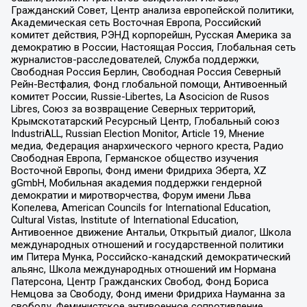
Гражданский Совет, Центр анализа европейской политики,
Академическая сеть Восточная Европа, Российский
комитет действия, РЭНД корпорейшн, Русская Америка за
демократию в России, Настоящая Россия, Глобальная сеть
журналистов-расследователей, Служба поддержки,
Свободная Россия Берлин, Свободная Россия Северный
Рейн-Вестфалия, Фонд глобальной помощи, Антивоенный
комитет России, Russie-Libertes, La Asocicion de Rusos
Libres, Союз за возвращение Северных территорий,
Крымскотатарский Ресурсный Центр, Глобальный союз
IndustriALL, Russian Election Monitor, Article 19, Мнение
медиа, Федерация анархического черного креста, Радио
Свободная Европа, Германское общество изучения
Восточной Европы, Фонд имени Фридриха Эберта, XZ
gGmbH, Мобильная академия поддержки гендерной
демократии и миротворчества, Форум имени Льва
Копелева, American Councils for International Education,
Cultural Vistas, Institute of International Education,
Антивоенное движение Антальи, Открытый диалог, Школа
международных отношений и государственной политики
им Питера Мунка, Российско-канадский демократический
альянс, Школа международных отношений им Нормана
Патерсона, Центр Гражданских Свобод, Фонд Бориса
Немцова за Свободу, Фонд имени Фридриха Науманна за
свободу, Феминистское антивоенное сопротивление,