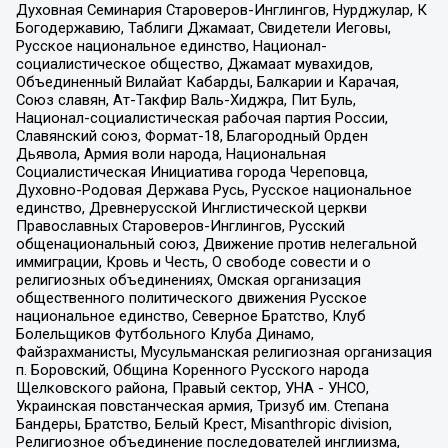
Духовная Семинария Староверов-Инглингов, Нурджулар, К
Богодержавию, Таблиги Джамаат, Свидетели Иеговы,
Русское национальное единство, Национал-
социалистическое общество, Джамаат мувахидов,
Объединенный Вилайат Кабарды, Балкарии и Карачая,
Союз славян, Ат-Такфир Валь-Хиджра, Пит Буль,
Национал-социалистическая рабочая партия России,
Славянский союз, Формат-18, Благородный Орден
Дьявола, Армия воли народа, Национальная
Социалистическая Инициатива города Череповца,
Духовно-Родовая Держава Русь, Русское национальное
единство, Древнерусской Инглистической церкви
Православных Староверов-Инглингов, Русский
общенациональный союз, Движение против нелегальной
иммиграции, Кровь и Честь, О свободе совести и о
религиозных объединениях, Омская организация
общественного политического движения Русское
национальное единство, Северное Братство, Клуб
Болельщиков Футбольного Клуба Динамо,
Файзрахманисты, Мусульманская религиозная организация
п. Боровский, Община Коренного Русского народа
Щелковского района, Правый сектор, УНА - УНСО,
Украинская повстанческая армия, Тризуб им. Степана
Бандеры, Братство, Белый Крест, Misanthropic division,
Религиозное объединение последователей инглиизма,