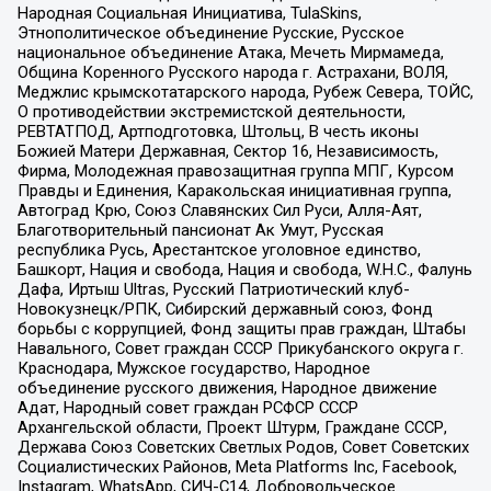
Народная Социальная Инициатива, TulaSkins,
Этнополитическое объединение Русские, Русское
национальное объединение Атака, Мечеть Мирмамеда,
Община Коренного Русского народа г. Астрахани, ВОЛЯ,
Меджлис крымскотатарского народа, Рубеж Севера, ТОЙС,
О противодействии экстремистской деятельности,
РЕВТАТПОД, Артподготовка, Штольц, В честь иконы
Божией Матери Державная, Сектор 16, Независимость,
Фирма, Молодежная правозащитная группа МПГ, Курсом
Правды и Единения, Каракольская инициативная группа,
Автоград Крю, Союз Славянских Сил Руси, Алля-Аят,
Благотворительный пансионат Ак Умут, Русская
республика Русь, Арестантское уголовное единство,
Башкорт, Нация и свобода, Нация и свобода, W.H.С., Фалунь
Дафа, Иртыш Ultras, Русский Патриотический клуб-
Новокузнецк/РПК, Сибирский державный союз, Фонд
борьбы с коррупцией, Фонд защиты прав граждан, Штабы
Навального, Совет граждан СССР Прикубанского округа г.
Краснодара, Мужское государство, Народное
объединение русского движения, Народное движение
Адат, Народный совет граждан РСФСР СССР
Архангельской области, Проект Штурм, Граждане СССР,
Держава Союз Советских Светлых Родов, Совет Советских
Социалистических Районов, Meta Platforms Inc, Facebook,
Instagram, WhatsApp, СИЧ-С14, Добровольческое