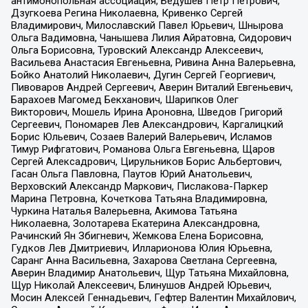
антимонопольная ассоциация, Бедушев Петр Петрович,
Дзугкоева Регина Николаевна, Кривенко Сергей
Владимирович, Милославский Павел Юрьевич, Шнырова
Ольга Вадимовна, Чанышева Лилия Айратовна, Сидорович
Ольга Борисовна, Туровский Александр Алексеевич,
Васильева Анастасия Евгеньевна, Ривина Анна Валерьевна,
Бойко Анатолий Николаевич, Дугин Сергей Георгиевич,
Пивоваров Андрей Сергеевич, Аверин Виталий Евгеньевич,
Барахоев Магомед Бекханович, Шарипков Олег
Викторович, Мошель Ирина Ароновна, Шведов Григорий
Сергеевич, Пономарев Лев Александрович, Каргалицкий
Борис Юльевич, Созаев Валерий Валерьевич, Исламов
Тимур Рифгатович, Романова Ольга Евгеньевна, Щаров
Сергей Алексадрович, Цирульников Борис Альбертович,
Гасан Ольга Павловна, Паутов Юрий Анатольевич,
Верховский Александр Маркович, Пислакова-Паркер
Марина Петровна, Кочеткова Татьяна Владимировна,
Чуркина Наталья Валерьевна, Акимова Татьяна
Николаевна, Золотарева Екатерина Александровна,
Рачинский Ян Збигневич, Жемкова Елена Борисовна,
Гудков Лев Дмитриевич, Илларионова Юлия Юрьевна,
Саранг Анна Васильевна, Захарова Светлана Сергеевна,
Аверин Владимир Анатольевич, Щур Татьяна Михайловна,
Щур Николай Алексеевич, Блинушов Андрей Юрьевич,
Мосин Алексей Геннадьевич, Гефтер Валентин Михайлович,