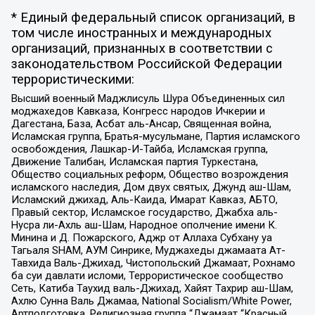
* Единый федеральный список организаций, в
том числе иностранных и международных
организаций, признанных в соответствии с
законодательством Российской Федерации
террористическими:
Высший военный Маджлисуль Шура Объединенных сил
моджахедов Кавказа, Конгресс народов Ичкерии и
Дагестана, База, Асбат аль-Ансар, Священная война,
Исламская группа, Братья-мусульмане, Партия исламского
освобождения, Лашкар-И-Тайба, Исламская группа,
Движение Талибан, Исламская партия Туркестана,
Общество социальных реформ, Общество возрождения
исламского наследия, Дом двух святых, Джунд аш-Шам,
Исламский джихад, Аль-Каида, Имарат Кавказ, АБТО,
Правый сектор, Исламское государство, Джабха аль-
Нусра ли-Ахль аш-Шам, Народное ополчение имени К.
Минина и Д. Пожарского, Аджр от Аллаха Субхану уа
Тагьаля SHAM, АУМ Синрике, Муджахеды джамаата Ат-
Тавхида Валь-Джихад, Чистопольский Джамаат, Рохнамо
ба суи давлати исломи, Террористическое сообщество
Сеть, Катиба Таухид валь-Джихад, Хайят Тахрир аш-Шам,
Ахлю Сунна Валь Джамаа, National Socialism/White Power,
Артподготовка, Религиозная группа “Джамаат “Красный