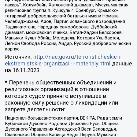
пахарь”, Колумбайн, Хатлонский джамаат, Мусульманская
религиозная группа п. Кушкуль г. Оренбург, Крымско-
татарский добровольческий батальон имени Номана
Челебиджихана, Азов, Партия исламского возрождения
Таджикистана, Народная самооборона, Дуббайский
джамаат, московская ячейка, Батал-Хаджи Белхороев,
Маньяки Культ Убийц, Молодёжь Которая Улыбается,
Легион Свобода России, Айдар, Русский добровольческий
корпус
Источник:
http://nac.gov.ru/terroristicheskie-i-
ekstremistskie-organizacii-i-materialy.html
данные
на
16.11.2023
* Перечень общественных объединений и
религиозных организаций в отношении
которых судом принято вступившее в
законную силу решение о ликвидации или
запрете деятельности:
Национал-большевистская партия, ВЕК РА, Рада земли
Кубанской Духовно Родовой Державы Русь, Община
Духовного Управления Асгардской Веси Беловодья,
Славянская Община Капища Веды Перуна, Мужская