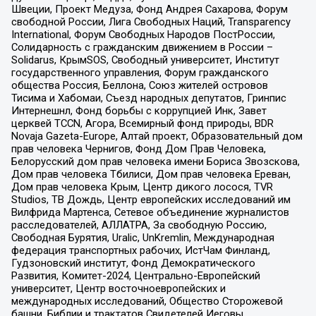
Швеции, Проект Медуза, Фонд Андрея Сахарова, Форум
свободной России, Лига Свободных Наций, Transparеncy
International, Форум Свободных Народов ПостРоссии,
Солидарность с гражданским движением в России –
Solidarus, КрымSOS, Свободный университет, Институт
государственного управления, Форум гражданского
общества Россия, Беллона, Союз жителей островов
Тисима и Хабомаи, Съезд народных депутатов, Гринпис
Интернешнл, Фонд борьбы с коррупцией Инк, Завет
церквей TCCN, Агора, Всемирный фонд природы, BDR
Novaja Gazeta-Europe, Алтай проект, Образовательный дом
прав человека Чернигов, Фонд Дом Прав Человека,
Белорусский дом прав человека имени Бориса Звозскова,
Дом прав человека Тбилиси, Дом прав человека Ереван,
Дом прав человека Крым, Центр дикого лосося, TVR
Studios, ТВ Дождь, Центр европейских исследований им
Вилфрида Мартенса, Сетевое объединение журналистов
расследователей, АЛЛАТРА, За свободную Россию,
Свободная Бурятия, Uralic, UnKremlin, Международная
федерация транспортных рабочих, ИстЧам Финланд,
Гудзоновский институт, Фонд Демократического
Развития, Комитет-2024, Центрально-Европейский
университет, Центр восточноевропейских и
международных исследований, Общество Сторожевой
башни, Библии и трактатов Свидетелей Иеговы,