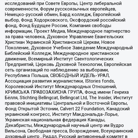
исследований при Совете Европы, Центр либеральной
современности, Форум русскоязычных европейцев,
Немецко-русский обмен, Бард колледж, Европейский
выбор, Фонд Ходорковского, Оксфордский российский
фонд, Фонд Будущее России, Компания свободы
информации, Проект Медиа, Международное партнерство
за права человека, Духовное Управление Евангельских
Христиан Украинской Христианской Церкви, Новое
Поколение, Духовное Учебное Заведение Международный
Библейский Колледж, Международное христианское
движение, Всемирный Институт Саентологических
Предприятий, Церковь Духовной Технологии, Европейская
сеть организаций по наблюдению за выборами,
Республика Польша, СВОБОДНЫЙ ИДЕЛЬ-УРАЛ,
Ассоциация развития журналистики, IStories fonds,
Королевский Институт Международных Отношений,
КРИМСЬКА ПРАВОЗАХИСНА ГРУПА, Фонд имени Генриха
Бёлля, Stichting Bellingcat, Bellingcat Ltd, The Insider, Институт
правовой инициативы Центральной и Восточной Европы,
Фонд Открытой Эстонии, Calvert 22 Foundation, Канадский
украинский конгресс, Институт Макдональда-Лорье,
Украинская национальная федерация Канады,
Декабристы, Международный научный центр им Вудро
Вильсона, Свободная пресса, Возрождение, Всеукраинский
духовный центр , Риддл, Русский антивоенный комитет в