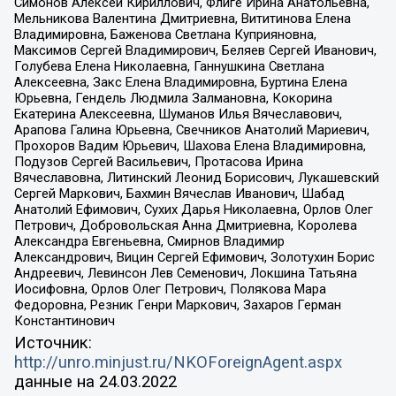
Симонов Алексей Кириллович, Флиге Ирина Анатольевна,
Мельникова Валентина Дмитриевна, Вититинова Елена
Владимировна, Баженова Светлана Куприяновна,
Максимов Сергей Владимирович, Беляев Сергей Иванович,
Голубева Елена Николаевна, Ганнушкина Светлана
Алексеевна, Закс Елена Владимировна, Буртина Елена
Юрьевна, Гендель Людмила Залмановна, Кокорина
Екатерина Алексеевна, Шуманов Илья Вячеславович,
Арапова Галина Юрьевна, Свечников Анатолий Мариевич,
Прохоров Вадим Юрьевич, Шахова Елена Владимировна,
Подузов Сергей Васильевич, Протасова Ирина
Вячеславовна, Литинский Леонид Борисович, Лукашевский
Сергей Маркович, Бахмин Вячеслав Иванович, Шабад
Анатолий Ефимович, Сухих Дарья Николаевна, Орлов Олег
Петрович, Добровольская Анна Дмитриевна, Королева
Александра Евгеньевна, Смирнов Владимир
Александрович, Вицин Сергей Ефимович, Золотухин Борис
Андреевич, Левинсон Лев Семенович, Локшина Татьяна
Иосифовна, Орлов Олег Петрович, Полякова Мара
Федоровна, Резник Генри Маркович, Захаров Герман
Константинович
Источник:
http://unro.minjust.ru/NKOForeignAgent.aspx
данные на
24.03.2022