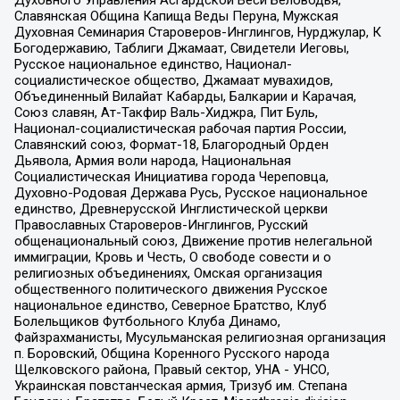
Славянская Община Капища Веды Перуна, Мужская
Духовная Семинария Староверов-Инглингов, Нурджулар, К
Богодержавию, Таблиги Джамаат, Свидетели Иеговы,
Русское национальное единство, Национал-
социалистическое общество, Джамаат мувахидов,
Объединенный Вилайат Кабарды, Балкарии и Карачая,
Союз славян, Ат-Такфир Валь-Хиджра, Пит Буль,
Национал-социалистическая рабочая партия России,
Славянский союз, Формат-18, Благородный Орден
Дьявола, Армия воли народа, Национальная
Социалистическая Инициатива города Череповца,
Духовно-Родовая Держава Русь, Русское национальное
единство, Древнерусской Инглистической церкви
Православных Староверов-Инглингов, Русский
общенациональный союз, Движение против нелегальной
иммиграции, Кровь и Честь, О свободе совести и о
религиозных объединениях, Омская организация
общественного политического движения Русское
национальное единство, Северное Братство, Клуб
Болельщиков Футбольного Клуба Динамо,
Файзрахманисты, Мусульманская религиозная организация
п. Боровский, Община Коренного Русского народа
Щелковского района, Правый сектор, УНА - УНСО,
Украинская повстанческая армия, Тризуб им. Степана