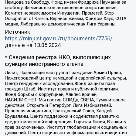
Немцова за Свободу, Фонд имени Фридриха Науманна за
свободу, Феминистское антивоенное сопротивление,
Комитет независимости Ингушетии, Прометей, Stop
Occupation of Karelia, Вернись живым, Фридом Хаус, СОТА
медиа, Либерально-демократическая Лига Украины
Источник:
https://minjust.gov.ru/ru/documents/7756/
данные на
13.05.2024
* Сведения реестра НКО, выполняющих
функции иностранного агента:
Лилит, Правозащитная группа Гражданин.Армия.Право,
Нижегородский центр немецкой и европейской культуры,
Центр гендерных исследований, Фонд защиты прав
граждан Штаб, Институт права и публичной политики,
Фонд борьбы с коррупцией, Альянс врачей,
НАСИЛИЮ.НЕТ, Мы против СПИДа, СВЕЧА, Гуманитарное
действие, Открытый Петербург, Лига Избирателей,
Правовая инициатива, Гражданский Союз, Хасдей
Ерушалаим, Центр поддержки и содействия развитию
средств массовой информации, Горячая Линия, В защиту
прав заключенных, Институт глобализации и социальных
движений, Центр социально-информационных инициатив