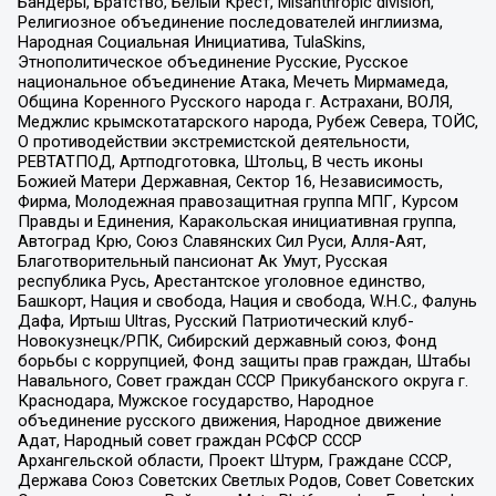
Бандеры, Братство, Белый Крест, Misanthropic division,
Религиозное объединение последователей инглиизма,
Народная Социальная Инициатива, TulaSkins,
Этнополитическое объединение Русские, Русское
национальное объединение Атака, Мечеть Мирмамеда,
Община Коренного Русского народа г. Астрахани, ВОЛЯ,
Меджлис крымскотатарского народа, Рубеж Севера, ТОЙС,
О противодействии экстремистской деятельности,
РЕВТАТПОД, Артподготовка, Штольц, В честь иконы
Божией Матери Державная, Сектор 16, Независимость,
Фирма, Молодежная правозащитная группа МПГ, Курсом
Правды и Единения, Каракольская инициативная группа,
Автоград Крю, Союз Славянских Сил Руси, Алля-Аят,
Благотворительный пансионат Ак Умут, Русская
республика Русь, Арестантское уголовное единство,
Башкорт, Нация и свобода, Нация и свобода, W.H.С., Фалунь
Дафа, Иртыш Ultras, Русский Патриотический клуб-
Новокузнецк/РПК, Сибирский державный союз, Фонд
борьбы с коррупцией, Фонд защиты прав граждан, Штабы
Навального, Совет граждан СССР Прикубанского округа г.
Краснодара, Мужское государство, Народное
объединение русского движения, Народное движение
Адат, Народный совет граждан РСФСР СССР
Архангельской области, Проект Штурм, Граждане СССР,
Держава Союз Советских Светлых Родов, Совет Советских