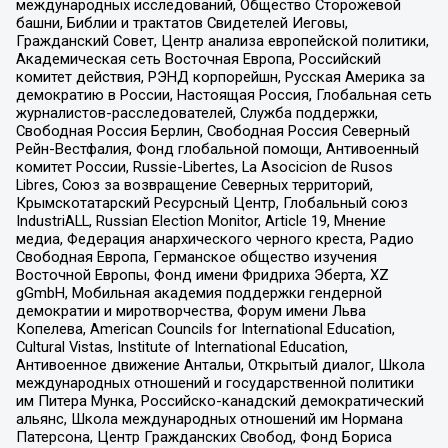
международных исследований, Общество Сторожевой
башни, Библии и трактатов Свидетелей Иеговы,
Гражданский Совет, Центр анализа европейской политики,
Академическая сеть Восточная Европа, Российский
комитет действия, РЭНД корпорейшн, Русская Америка за
демократию в России, Настоящая Россия, Глобальная сеть
журналистов-расследователей, Служба поддержки,
Свободная Россия Берлин, Свободная Россия Северный
Рейн-Вестфалия, Фонд глобальной помощи, Антивоенный
комитет России, Russie-Libertes, La Asocicion de Rusos
Libres, Союз за возвращение Северных территорий,
Крымскотатарский Ресурсный Центр, Глобальный союз
IndustriALL, Russian Election Monitor, Article 19, Мнение
медиа, Федерация анархического черного креста, Радио
Свободная Европа, Германское общество изучения
Восточной Европы, Фонд имени Фридриха Эберта, XZ
gGmbH, Мобильная академия поддержки гендерной
демократии и миротворчества, Форум имени Льва
Копелева, American Councils for International Education,
Cultural Vistas, Institute of International Education,
Антивоенное движение Антальи, Открытый диалог, Школа
международных отношений и государственной политики
им Питера Мунка, Российско-канадский демократический
альянс, Школа международных отношений им Нормана
Патерсона, Центр Гражданских Свобод, Фонд Бориса