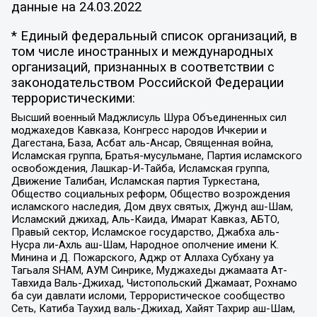
данные на
24.03.2022
* Единый федеральный список организаций, в
том числе иностранных и международных
организаций, признанных в соответствии с
законодательством Российской Федерации
террористическими:
Высший военный Маджлисуль Шура Объединенных сил
моджахедов Кавказа, Конгресс народов Ичкерии и
Дагестана, База, Асбат аль-Ансар, Священная война,
Исламская группа, Братья-мусульмане, Партия исламского
освобождения, Лашкар-И-Тайба, Исламская группа,
Движение Талибан, Исламская партия Туркестана,
Общество социальных реформ, Общество возрождения
исламского наследия, Дом двух святых, Джунд аш-Шам,
Исламский джихад, Аль-Каида, Имарат Кавказ, АБТО,
Правый сектор, Исламское государство, Джабха аль-
Нусра ли-Ахль аш-Шам, Народное ополчение имени К.
Минина и Д. Пожарского, Аджр от Аллаха Субхану уа
Тагьаля SHAM, АУМ Синрике, Муджахеды джамаата Ат-
Тавхида Валь-Джихад, Чистопольский Джамаат, Рохнамо
ба суи давлати исломи, Террористическое сообщество
Сеть, Катиба Таухид валь-Джихад, Хайят Тахрир аш-Шам,