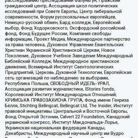
расследованию преследований Фалуньгун, Пражский
гражданский центр, Ассоциация школ политических
исследований при Совете Европы, Центр либеральной
современности, Форум русскоязычных европейцев,
Немецко-русский обмен, Бард колледж, Европейский
выбор, Фонд Ходорковского, Оксфордский российский
фонд, Фонд Будущее России, Компания свободы
информации, Проект Медиа, Международное партнерство
за права человека, Духовное Управление Евангельских
Христиан Украинской Христианской Церкви, Новое
Поколение, Духовное Учебное Заведение Международный
Библейский Колледж, Международное христианское
движение, Всемирный Институт Саентологических
Предприятий, Церковь Духовной Технологии, Европейская
сеть организаций по наблюдению за выборами,
Республика Польша, СВОБОДНЫЙ ИДЕЛЬ-УРАЛ,
Ассоциация развития журналистики, IStories fonds,
Королевский Институт Международных Отношений,
КРИМСЬКА ПРАВОЗАХИСНА ГРУПА, Фонд имени Генриха
Бёлля, Stichting Bellingcat, Bellingcat Ltd, The Insider, Институт
правовой инициативы Центральной и Восточной Европы,
Фонд Открытой Эстонии, Calvert 22 Foundation, Канадский
украинский конгресс, Институт Макдональда-Лорье,
Украинская национальная федерация Канады,
Декабристы, Международный научный центр им Вудро