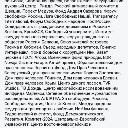
Вильсона, Свободная пресса, Возрождение, Всеукраинский
духовный центр , Риддл, Русский антивоенный комитет в
Швеции, Проект Медуза, Фонд Андрея Сахарова, Форум
свободной России, Лига Свободных Наций, Transparеncy
International, Форум Свободных Народов ПостРоссии,
Солидарность с гражданским движением в России –
Solidarus, КрымSOS, Свободный университет, Институт
государственного управления, Форум гражданского
общества Россия, Беллона, Союз жителей островов
Тисима и Хабомаи, Съезд народных депутатов, Гринпис
Интернешнл, Фонд борьбы с коррупцией Инк, Завет
церквей TCCN, Агора, Всемирный фонд природы, BDR
Novaja Gazeta-Europe, Алтай проект, Образовательный дом
прав человека Чернигов, Фонд Дом Прав Человека,
Белорусский дом прав человека имени Бориса Звозскова,
Дом прав человека Тбилиси, Дом прав человека Ереван,
Дом прав человека Крым, Центр дикого лосося, TVR
Studios, ТВ Дождь, Центр европейских исследований им
Вилфрида Мартенса, Сетевое объединение журналистов
расследователей, АЛЛАТРА, За свободную Россию,
Свободная Бурятия, Uralic, UnKremlin, Международная
федерация транспортных рабочих, ИстЧам Финланд,
Гудзоновский институт, Фонд Демократического
Развития, Комитет-2024, Центрально-Европейский
университет, Центр восточноевропейских и