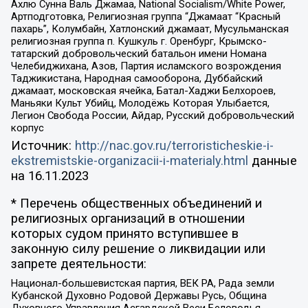
Ахлю Сунна Валь Джамаа, National Socialism/White Power,
Артподготовка, Религиозная группа “Джамаат “Красный
пахарь”, Колумбайн, Хатлонский джамаат, Мусульманская
религиозная группа п. Кушкуль г. Оренбург, Крымско-
татарский добровольческий батальон имени Номана
Челебиджихана, Азов, Партия исламского возрождения
Таджикистана, Народная самооборона, Дуббайский
джамаат, московская ячейка, Батал-Хаджи Белхороев,
Маньяки Культ Убийц, Молодёжь Которая Улыбается,
Легион Свобода России, Айдар, Русский добровольческий
корпус
Источник:
http://nac.gov.ru/terroristicheskie-i-
ekstremistskie-organizacii-i-materialy.html
данные
на
16.11.2023
* Перечень общественных объединений и
религиозных организаций в отношении
которых судом принято вступившее в
законную силу решение о ликвидации или
запрете деятельности:
Национал-большевистская партия, ВЕК РА, Рада земли
Кубанской Духовно Родовой Державы Русь, Община
Духовного Управления Асгардской Веси Беловодья,