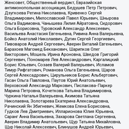
Женсовет, Общественный вердикт, Евразийская
антимонопольная ассоциация, Бедушев Петр Петрович,
Дзугкоева Регина Николаевна, Кривенко Сергей
Владимирович, Милославский Павел Юрьевич, Шнырова
Ольга Вадимовна, Чанышева Лилия Айратовна, Сидорович
Ольга Борисовна, Туровский Александр Алексеевич,
Васильева Анастасия Евгеньевна, Ривина Анна Валерьевна,
Бойко Анатолий Николаевич, Дугин Сергей Георгиевич,
Пивоваров Андрей Сергеевич, Аверин Виталий Евгеньевич,
Барахоев Магомед Бекханович, Шарипков Олег
Викторович, Мошель Ирина Ароновна, Шведов Григорий
Сергеевич, Пономарев Лев Александрович, Каргалицкий
Борис Юльевич, Созаев Валерий Валерьевич, Исламов
Тимур Рифгатович, Романова Ольга Евгеньевна, Щаров
Сергей Алексадрович, Цирульников Борис Альбертович,
Гасан Ольга Павловна, Паутов Юрий Анатольевич,
Верховский Александр Маркович, Пислакова-Паркер
Марина Петровна, Кочеткова Татьяна Владимировна,
Чуркина Наталья Валерьевна, Акимова Татьяна
Николаевна, Золотарева Екатерина Александровна,
Рачинский Ян Збигневич, Жемкова Елена Борисовна,
Гудков Лев Дмитриевич, Илларионова Юлия Юрьевна,
Саранг Анна Васильевна, Захарова Светлана Сергеевна,
Аверин Владимир Анатольевич, Щур Татьяна Михайловна,
Щур Николай Алексеевич, Блинушов Андрей Юрьевич,