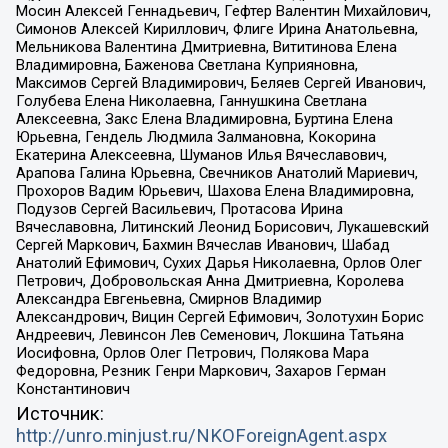
Мосин Алексей Геннадьевич, Гефтер Валентин Михайлович,
Симонов Алексей Кириллович, Флиге Ирина Анатольевна,
Мельникова Валентина Дмитриевна, Вититинова Елена
Владимировна, Баженова Светлана Куприяновна,
Максимов Сергей Владимирович, Беляев Сергей Иванович,
Голубева Елена Николаевна, Ганнушкина Светлана
Алексеевна, Закс Елена Владимировна, Буртина Елена
Юрьевна, Гендель Людмила Залмановна, Кокорина
Екатерина Алексеевна, Шуманов Илья Вячеславович,
Арапова Галина Юрьевна, Свечников Анатолий Мариевич,
Прохоров Вадим Юрьевич, Шахова Елена Владимировна,
Подузов Сергей Васильевич, Протасова Ирина
Вячеславовна, Литинский Леонид Борисович, Лукашевский
Сергей Маркович, Бахмин Вячеслав Иванович, Шабад
Анатолий Ефимович, Сухих Дарья Николаевна, Орлов Олег
Петрович, Добровольская Анна Дмитриевна, Королева
Александра Евгеньевна, Смирнов Владимир
Александрович, Вицин Сергей Ефимович, Золотухин Борис
Андреевич, Левинсон Лев Семенович, Локшина Татьяна
Иосифовна, Орлов Олег Петрович, Полякова Мара
Федоровна, Резник Генри Маркович, Захаров Герман
Константинович
Источник:
http://unro.minjust.ru/NKOForeignAgent.aspx