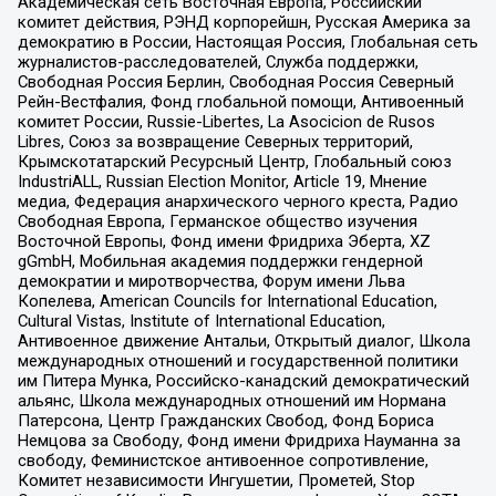
Академическая сеть Восточная Европа, Российский
комитет действия, РЭНД корпорейшн, Русская Америка за
демократию в России, Настоящая Россия, Глобальная сеть
журналистов-расследователей, Служба поддержки,
Свободная Россия Берлин, Свободная Россия Северный
Рейн-Вестфалия, Фонд глобальной помощи, Антивоенный
комитет России, Russie-Libertes, La Asocicion de Rusos
Libres, Союз за возвращение Северных территорий,
Крымскотатарский Ресурсный Центр, Глобальный союз
IndustriALL, Russian Election Monitor, Article 19, Мнение
медиа, Федерация анархического черного креста, Радио
Свободная Европа, Германское общество изучения
Восточной Европы, Фонд имени Фридриха Эберта, XZ
gGmbH, Мобильная академия поддержки гендерной
демократии и миротворчества, Форум имени Льва
Копелева, American Councils for International Education,
Cultural Vistas, Institute of International Education,
Антивоенное движение Антальи, Открытый диалог, Школа
международных отношений и государственной политики
им Питера Мунка, Российско-канадский демократический
альянс, Школа международных отношений им Нормана
Патерсона, Центр Гражданских Свобод, Фонд Бориса
Немцова за Свободу, Фонд имени Фридриха Науманна за
свободу, Феминистское антивоенное сопротивление,
Комитет независимости Ингушетии, Прометей, Stop