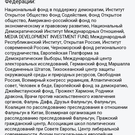
Федерации:
Национальный фонд в поддержку демократии, Институт
Открытое Общество Фонд Содействия, Фонд Открытое
общество, Американо-российский фонд по
экономическому и правовому развитию, Национальный
Демократический Институт Международных Отношений,
MEDIA DEVELOPMENT INVESTMENT FUND, Международный
Республиканский Институт, Открытая Россия, Институт
современной России, Черноморский фонд регионального
сотрудничества, Европейская Платформа за
Демократические Выборы, Международный центр
электоральных исследований, Германский фонд Маршалла
Соединенных Штатов, Тихоокеанский центр защиты
окружающей среды и природных ресурсов, Свободная
Россия, Всемирный конгресс украинцев, Атлантический
совет, Человек в беде, Европейский фонд за демократию,
Джеймстаунский фонд, Прожект Хармони, Родники
дракона, Врачи против насильственного извлечения
органов, Фалунь Дафа, Друзья Фалуньгун, Фалуньгун,
Коалиция по расследованию преследования в отношении
Фалуньгун в Китае, Всемирная организация по
расследованию преследований Фалуньгун, Пражский
гражданский центр, Ассоциация школ политических
исследований при Совете Европы, Центр либеральной
современности, Форум русскоязычных европейцев,