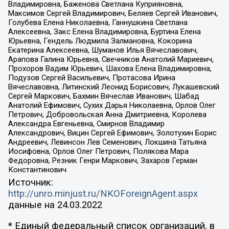
Владимировна, Баженова Светлана Куприяновна,
Максимов Сергей Владимирович, Беляев Сергей Иванович,
Голубева Елена Николаевна, Ганнушкина Светлана
Алексеевна, Закс Елена Владимировна, Буртина Елена
Юрьевна, Гендель Людмила Залмановна, Кокорина
Екатерина Алексеевна, Шуманов Илья Вячеславович,
Арапова Галина Юрьевна, Свечников Анатолий Мариевич,
Прохоров Вадим Юрьевич, Шахова Елена Владимировна,
Подузов Сергей Васильевич, Протасова Ирина
Вячеславовна, Литинский Леонид Борисович, Лукашевский
Сергей Маркович, Бахмин Вячеслав Иванович, Шабад
Анатолий Ефимович, Сухих Дарья Николаевна, Орлов Олег
Петрович, Добровольская Анна Дмитриевна, Королева
Александра Евгеньевна, Смирнов Владимир
Александрович, Вицин Сергей Ефимович, Золотухин Борис
Андреевич, Левинсон Лев Семенович, Локшина Татьяна
Иосифовна, Орлов Олег Петрович, Полякова Мара
Федоровна, Резник Генри Маркович, Захаров Герман
Константинович
Источник:
http://unro.minjust.ru/NKOForeignAgent.aspx
данные на
24.03.2022
* Единый федеральный список организаций, в