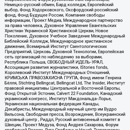
Немецко-русский обмен, Бард колледж, Европейский
выбор, Фонд Ходорковского, Оксфордский российский
фонд, Фонд Будущее России, Компания свободы
информации, Проект Медиа, Международное партнерство
за права человека, Духовное Управление Евангельских
Христиан Украинской Христианской Церкви, Новое
Поколение, Духовное Учебное Заведение Международный
Библейский Колледж, Международное христианское
движение, Всемирный Институт Саентологических
Предприятий, Церковь Духовной Технологии, Европейская
сеть организаций по наблюдению за выборами,
Республика Польша, СВОБОДНЫЙ ИДЕЛЬ-УРАЛ,
Ассоциация развития журналистики, IStories fonds,
Королевский Институт Международных Отношений,
КРИМСЬКА ПРАВОЗАХИСНА ГРУПА, Фонд имени Генриха
Бёлля, Stichting Bellingcat, Bellingcat Ltd, The Insider, Институт
правовой инициативы Центральной и Восточной Европы,
Фонд Открытой Эстонии, Calvert 22 Foundation, Канадский
украинский конгресс, Институт Макдональда-Лорье,
Украинская национальная федерация Канады,
Декабристы, Международный научный центр им Вудро
Вильсона, Свободная пресса, Возрождение, Всеукраинский
духовный центр , Риддл, Русский антивоенный комитет в
Швеции, Проект Медуза, Фонд Андрея Сахарова, Форум