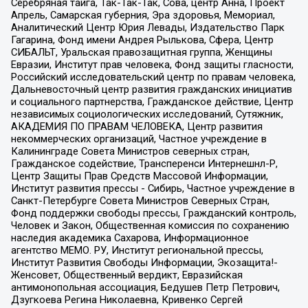
Серебряная тайга, Так-Так-Так, Сова, центр Анна, Проект
Апрель, Самарская губерния, Эра здоровья, Мемориал,
Аналитический Центр Юрия Левады, Издательство Парк
Гагарина, Фонд имени Андрея Рылькова, Сфера, Центр
СИБАЛЬТ, Уральская правозащитная группа, Женщины
Евразии, Институт прав человека, Фонд защиты гласности,
Российский исследовательский центр по правам человека,
Дальневосточный центр развития гражданских инициатив
и социального партнерства, Гражданское действие, Центр
независимых социологических исследований, Сутяжник,
АКАДЕМИЯ ПО ПРАВАМ ЧЕЛОВЕКА, Центр развития
некоммерческих организаций, Частное учреждение в
Калининграде Совета Министров северных стран,
Гражданское содействие, Трансперенси Интернешнл-Р,
Центр Защиты Прав Средств Массовой Информации,
Институт развития прессы - Сибирь, Частное учреждение в
Санкт-Петербурге Совета Министров Северных Стран,
Фонд поддержки свободы прессы, Гражданский контроль,
Человек и Закон, Общественная комиссия по сохранению
наследия академика Сахарова, Информационное
агентство МЕМО. РУ, Институт региональной прессы,
Институт Развития Свободы Информации, Экозащита!-
Женсовет, Общественный вердикт, Евразийская
антимонопольная ассоциация, Бедушев Петр Петрович,
Дзугкоева Регина Николаевна, Кривенко Сергей