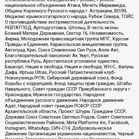
национальное объединение Атака, Мечеть Мирмамеда,
Община Коренного Русского народа г. Астрахани, ВОЛЯ,
Меджлис крымскотатарского народа, Рубеж Севера, ТОЙС,
О противодействии экстремистской деятельности,
РЕВТАТПОД, Артподготовка, Штольц, В честь иконы
Божией Матери Державная, Сектор 16, Независимость,
Фирма, Молодежная правозащитная группа МПГ, Курсом
Правды и Единения, Каракольская инициативная группа,
Автоград Крю, Союз Славянских Сил Руси, Алля-Аят,
Благотворительный пансионат Ак Умут, Русская
республика Русь, Арестантское уголовное единство,
Башкорт, Нация и свобода, Нация и свобода, W.H.С., Фалунь
Дафа, Иртыш Ultras, Русский Патриотический клуб-
Новокузнецк/РПК, Сибирский державный союз, Фонд
борьбы с коррупцией, Фонд защиты прав граждан, Штабы
Навального, Совет граждан СССР Прикубанского округа г.
Краснодара, Мужское государство, Народное
объединение русского движения, Народное движение
Адат, Народный совет граждан РСФСР СССР
Архангельской области, Проект Штурм, Граждане СССР,
Держава Союз Советских Светлых Родов, Совет Советских
Социалистических Районов, Meta Platforms Inc, Facebook,
Instagram, WhatsApp, СИЧ-С14, Добровольческое
Движение Организации украинских националистов, Черный