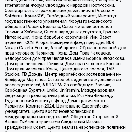
свободной России, Лига Свободных Наций, Transparеncy
International, Форум Свободных Народов ПостРоссии,
Солидарность с гражданским движением в России –
Solidarus, КрымSOS, Свободный университет, Институт
государственного управления, Форум гражданского
общества Россия, Беллона, Союз жителей островов
Тисима и Хабомаи, Съезд народных депутатов, Гринпис
Интернешнл, Фонд борьбы с коррупцией Инк, Завет
церквей TCCN, Агора, Всемирный фонд природы, BDR
Novaja Gazeta-Europe, Алтай проект, Образовательный дом
прав человека Чернигов, Фонд Дом Прав Человека,
Белорусский дом прав человека имени Бориса Звозскова,
Дом прав человека Тбилиси, Дом прав человека Ереван,
Дом прав человека Крым, Центр дикого лосося, TVR
Studios, ТВ Дождь, Центр европейских исследований им
Вилфрида Мартенса, Сетевое объединение журналистов
расследователей, АЛЛАТРА, За свободную Россию,
Свободная Бурятия, Uralic, UnKremlin, Международная
федерация транспортных рабочих, ИстЧам Финланд,
Гудзоновский институт, Фонд Демократического
Развития, Комитет-2024, Центрально-Европейский
университет, Центр восточноевропейских и
международных исследований, Общество Сторожевой
башни, Библии и трактатов Свидетелей Иеговы,
Гражданский Совет, Центр анализа европейской политики,