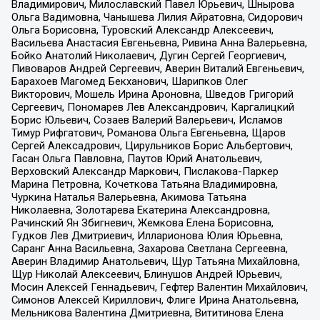
Владимирович, Милославский Павел Юрьевич, Шнырова
Ольга Вадимовна, Чанышева Лилия Айратовна, Сидорович
Ольга Борисовна, Туровский Александр Алексеевич,
Васильева Анастасия Евгеньевна, Ривина Анна Валерьевна,
Бойко Анатолий Николаевич, Дугин Сергей Георгиевич,
Пивоваров Андрей Сергеевич, Аверин Виталий Евгеньевич,
Барахоев Магомед Бекханович, Шарипков Олег
Викторович, Мошель Ирина Ароновна, Шведов Григорий
Сергеевич, Пономарев Лев Александрович, Каргалицкий
Борис Юльевич, Созаев Валерий Валерьевич, Исламов
Тимур Рифгатович, Романова Ольга Евгеньевна, Щаров
Сергей Алексадрович, Цирульников Борис Альбертович,
Гасан Ольга Павловна, Паутов Юрий Анатольевич,
Верховский Александр Маркович, Пислакова-Паркер
Марина Петровна, Кочеткова Татьяна Владимировна,
Чуркина Наталья Валерьевна, Акимова Татьяна
Николаевна, Золотарева Екатерина Александровна,
Рачинский Ян Збигневич, Жемкова Елена Борисовна,
Гудков Лев Дмитриевич, Илларионова Юлия Юрьевна,
Саранг Анна Васильевна, Захарова Светлана Сергеевна,
Аверин Владимир Анатольевич, Щур Татьяна Михайловна,
Щур Николай Алексеевич, Блинушов Андрей Юрьевич,
Мосин Алексей Геннадьевич, Гефтер Валентин Михайлович,
Симонов Алексей Кириллович, Флиге Ирина Анатольевна,
Мельникова Валентина Дмитриевна, Вититинова Елена