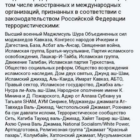
том числе иностранных и международных
организаций, признанных в соответствии с
законодательством Российской Федерации
террористическими:
Высший военный Маджлисуль Шура Объединенных сил
моджахедов Кавказа, Конгресс народов Ичкерии и
Дагестана, База, Асбат аль-Ансар, Священная война,
Исламская группа, Братья-мусульмане, Партия исламского
освобождения, Лашкар-И-Тайба, Исламская группа,
Движение Талибан, Исламская партия Туркестана,
Общество социальных реформ, Общество возрождения
исламского наследия, Дом двух святых, Джунд аш-Шам,
Исламский джихад, Аль-Каида, Имарат Кавказ, АБТО,
Правый сектор, Исламское государство, Джабха аль-
Нусра ли-Ахль аш-Шам, Народное ополчение имени К.
Минина и Д. Пожарского, Аджр от Аллаха Субхану уа
Тагьаля SHAM, АУМ Синрике, Муджахеды джамаата Ат-
Тавхида Валь-Джихад, Чистопольский Джамаат, Рохнамо
ба суи давлати исломи, Террористическое сообщество
Сеть, Катиба Таухид валь-Джихад, Хайят Тахрир аш-Шам,
Ахлю Сунна Валь Джамаа, National Socialism/White Power,
Артподготовка, Религиозная группа “Джамаат “Красный
пахарь”, Колумбайн, Хатлонский джамаат, Мусульманская