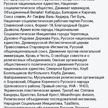
Русское национальное единство, Национал-
социалистическое общество, Джамаат мувахидов,
Объединенный Вилайат Кабарды, Балкарии и Карачая,
Союз славян, Ат-Такфир Валь-Хиджра, Пит Буль,
Национал-социалистическая рабочая партия России,
Славянский союз, Формат-18, Благородный Орден
Дьявола, Армия воли народа, Национальная
Социалистическая Инициатива города Череповца,
Духовно-Родовая Держава Русь, Русское национальное
единство, Древнерусской Инглистической церкви
Православных Староверов-Инглингов, Русский
общенациональный союз, Движение против нелегальной
иммиграции, Кровь и Честь, О свободе совести и о
религиозных объединениях, Омская организация
общественного политического движения Русское
национальное единство, Северное Братство, Клуб
Болельщиков Футбольного Клуба Динамо,
Файзрахманисты, Мусульманская религиозная организация
п. Боровский, Община Коренного Русского народа
Щелковского района, Правый сектор, УНА - УНСО,
Украинская повстанческая армия, Тризуб им. Степана
Бандеры, Братство, Белый Крест, Misanthropic division,
Религиозное объединение последователей инглиизма,
Народная Социальная Инициатива, TulaSkins,
Этнополитическое объединение Русские, Русское