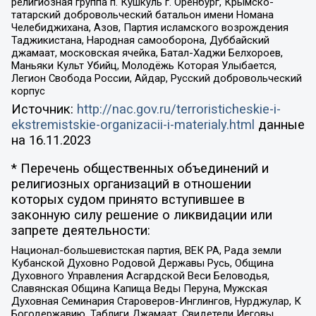
религиозная группа п. Кушкуль г. Оренбург, Крымско-
татарский добровольческий батальон имени Номана
Челебиджихана, Азов, Партия исламского возрождения
Таджикистана, Народная самооборона, Дуббайский
джамаат, московская ячейка, Батал-Хаджи Белхороев,
Маньяки Культ Убийц, Молодёжь Которая Улыбается,
Легион Свобода России, Айдар, Русский добровольческий
корпус
Источник:
http://nac.gov.ru/terroristicheskie-i-
ekstremistskie-organizacii-i-materialy.html
данные
на
16.11.2023
* Перечень общественных объединений и
религиозных организаций в отношении
которых судом принято вступившее в
законную силу решение о ликвидации или
запрете деятельности:
Национал-большевистская партия, ВЕК РА, Рада земли
Кубанской Духовно Родовой Державы Русь, Община
Духовного Управления Асгардской Веси Беловодья,
Славянская Община Капища Веды Перуна, Мужская
Духовная Семинария Староверов-Инглингов, Нурджулар, К
Богодержавию, Таблиги Джамаат, Свидетели Иеговы,