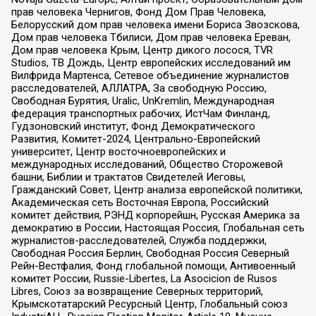
прав человека Чернигов, Фонд Дом Прав Человека,
Белорусский дом прав человека имени Бориса Звозскова,
Дом прав человека Тбилиси, Дом прав человека Ереван,
Дом прав человека Крым, Центр дикого лосося, TVR
Studios, ТВ Дождь, Центр европейских исследований им
Вилфрида Мартенса, Сетевое объединение журналистов
расследователей, АЛЛАТРА, За свободную Россию,
Свободная Бурятия, Uralic, UnKremlin, Международная
федерация транспортных рабочих, ИстЧам Финланд,
Гудзоновский институт, Фонд Демократического
Развития, Комитет-2024, Центрально-Европейский
университет, Центр восточноевропейских и
международных исследований, Общество Сторожевой
башни, Библии и трактатов Свидетелей Иеговы,
Гражданский Совет, Центр анализа европейской политики,
Академическая сеть Восточная Европа, Российский
комитет действия, РЭНД корпорейшн, Русская Америка за
демократию в России, Настоящая Россия, Глобальная сеть
журналистов-расследователей, Служба поддержки,
Свободная Россия Берлин, Свободная Россия Северный
Рейн-Вестфалия, Фонд глобальной помощи, Антивоенный
комитет России, Russie-Libertes, La Asocicion de Rusos
Libres, Союз за возвращение Северных территорий,
Крымскотатарский Ресурсный Центр, Глобальный союз