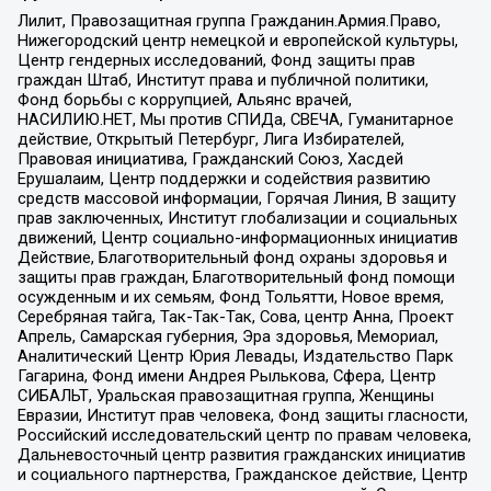
Лилит, Правозащитная группа Гражданин.Армия.Право,
Нижегородский центр немецкой и европейской культуры,
Центр гендерных исследований, Фонд защиты прав
граждан Штаб, Институт права и публичной политики,
Фонд борьбы с коррупцией, Альянс врачей,
НАСИЛИЮ.НЕТ, Мы против СПИДа, СВЕЧА, Гуманитарное
действие, Открытый Петербург, Лига Избирателей,
Правовая инициатива, Гражданский Союз, Хасдей
Ерушалаим, Центр поддержки и содействия развитию
средств массовой информации, Горячая Линия, В защиту
прав заключенных, Институт глобализации и социальных
движений, Центр социально-информационных инициатив
Действие, Благотворительный фонд охраны здоровья и
защиты прав граждан, Благотворительный фонд помощи
осужденным и их семьям, Фонд Тольятти, Новое время,
Серебряная тайга, Так-Так-Так, Сова, центр Анна, Проект
Апрель, Самарская губерния, Эра здоровья, Мемориал,
Аналитический Центр Юрия Левады, Издательство Парк
Гагарина, Фонд имени Андрея Рылькова, Сфера, Центр
СИБАЛЬТ, Уральская правозащитная группа, Женщины
Евразии, Институт прав человека, Фонд защиты гласности,
Российский исследовательский центр по правам человека,
Дальневосточный центр развития гражданских инициатив
и социального партнерства, Гражданское действие, Центр