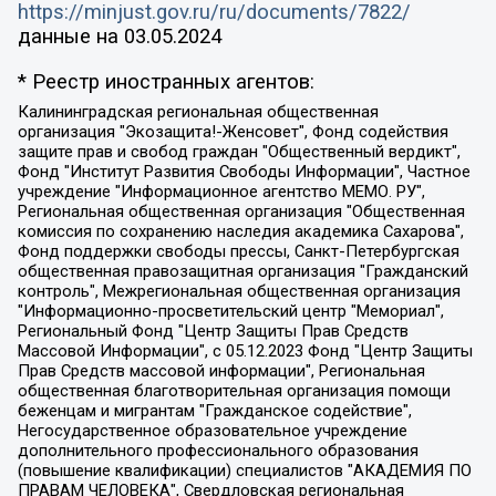
https://minjust.gov.ru/ru/documents/7822/
данные на
03.05.2024
* Реестр иностранных агентов:
Калининградская региональная общественная организация "Экозащита!-Женсовет", Фонд содействия защите прав и свобод граждан "Общественный вердикт", Фонд "Институт Развития Свободы Информации", Частное учреждение "Информационное агентство МЕМО. РУ", Региональная общественная организация "Общественная комиссия по сохранению наследия академика Сахарова", Фонд поддержки свободы прессы, Санкт-Петербургская общественная правозащитная организация "Гражданский контроль", Межрегиональная общественная организация "Информационно-просветительский центр "Мемориал", Региональный Фонд "Центр Защиты Прав Средств Массовой Информации", с 05.12.2023 Фонд "Центр Защиты Прав Средств массовой информации", Региональная общественная благотворительная организация помощи беженцам и мигрантам "Гражданское содействие", Негосударственное образовательное учреждение дополнительного профессионального образования (повышение квалификации) специалистов "АКАДЕМИЯ ПО ПРАВАМ ЧЕЛОВЕКА", Свердловская региональная общественная организация "Сутяжник", Автономная некоммерческая организация "Центр независимых социологических исследований", Союз общественных объединений "Российский исследовательский центр по правам человека", Региональное общественное учреждение научно-информационный центр "МЕМОРИАЛ", Некоммерческая организация "Фонд защиты гласности", Автономная некоммерческая организация "Институт прав человека", Городская общественная организация "Екатеринбургское общество "МЕМОРИАЛ", Городская общественная организация "Рязанское историко-просветительское и правозащитное общество "Мемориал" (Рязанский Мемориал), Челябинский региональный орган общественной самодеятельности – женское общественное объединение "Женщины Евразии", Челябинский региональный орган общественной самодеятельности "Уральская правозащитная группа", Фонд содействия защите здоровья и социальной справедливости имени Андрея Рылькова, Автономная Некоммерческая Организация "Аналитический Центр Юрия Левады", Автономная некоммерческая организация социальной поддержки населения "Проект Апрель", Региональная общественная организация помощи женщинам и детям, находящимся в кризисной ситуации "Информационно-методический центр "Анна", Фонд содействия развитию массовых коммуникаций и правовому просвещению "Так-так-Так", Фонд содействия устойчивому развитию "Серебряная тайга", Свердловский региональный общественный фонд социальных проектов "Новое время", "Idel.Реалии", Кавказ.Реалии, Крым.Реалии, Телеканал Настоящее Время, Татаро-башкирская служба Радио Свобода (Azatliq Radiosi), Радио Свободная Европа/Радио Свобода (PCE/PC), "Сибирь.Реалии", "Фактограф", Благотворительный фонд помощи осужденным и их семьям, Автономная некоммерческая организация "Институт глобализации и социальных движений", Фонд "В защиту прав заключенных", Частное учреждение "Центр поддержки и содействия развитию средств массовой информации", Пензенский региональный общественный благотворительный фонд "Гражданский союз", "Север.Реалии", Некоммерческая организация Фонд "Правовая инициатива", Общество с ограниченной ответственностью "Радио Свободная Европа/Радио Свобода", Чешское информационное агентство "MEDIUM-ORIENT", Красноярская региональная общественная организация "Мы против СПИДа", Камалягин Денис Николаевич, Маркелов Сергей Евгеньевич, Пономарев Лев Александрович, Савицкая Людмила Алексеевна, Автономная некоммерческая организация "Центр по работе с проблемой насилия "НАСИЛИЮ.НЕТ", Межрегиональный профессиональный союз работников здравоохранения "Альянс врачей", Юридическое лицо, зарегистрированное в Латвийской Республике, SIA "Medusa Project" (регистрационный номер 40103797863, дата регистрации 10.06.2014), Некоммерческая организация "Фонд по борьбе с коррупцией", Автономная некоммерческая организация "Институт права и публичной политики", Баданин Роман Сергеевич, Гликин Максим Александрович, Железнова Мария Михайловна, Лукьянова Юлия Сергеевна, Маетная Елизавета Витальевна, Маняхин Петр Борисович, Чуракова Ольга Владимировна, Ярош Юлия Петровна, Юридическое лицо "The Insider SIA", зарегистрированное в Риге, Латвийская Республика (дата регистрации 26.06.2015), являющееся администратором доменного имени интернет-издания "The Insider SIA", https://theins.ru, Постернак Алексей Евгеньевич, Рубин Михаил Аркадьевич, Анин Роман Александрович, Юридическое лицо Istories fonds, зарегистрированное в Латвийской Республике (регистрационный номер 50008295751, дата регистрации 24.02.2020), Великовский Дмитрий Александрович, Долинина Ирина Николаевна, Мароховская Алеся Алексеевна, Шлейнов Роман Юрьевич, Шмагун Олеся Валентиновна, Общество с ограниченной ответственностью "Альтаир 2021", Общество с ограниченной ответственностью "Вега 2021", Общество с ограниченной ответственностью "Главный редактор 2021", Общество с ограниченной ответственностью "Ромашки монолит", Важенков Артем Валерьевич, Ивановская областная общественная организация "Центр гендерных исследований", Гурман Юрий Альбертович, Медиапроект "ОВД-Инфо", Егоров Владимир Владимирович, Жилинский Владимир Александрович, Общество с ограниченной ответственностью "ЗП", Иванова София Юрьевна, Карезина Инна Павловна, Кильтау Екатерина Викторовна, Петров Алексей Викторович, Пискунов Сергей Евгеньевич, Смирнов Сергей Сергеевич, Тихонов Михаил Сергеевич, Общество с ограниченной ответственностью "ЖУРНАЛИСТ-ИНОСТРАННЫЙ АГЕНТ", Арапова Галина Юрьевна, Вольтская Татьяна Анатольевна, Американская компания "Mason G.E.S. Anonymous Foundation" (США), являющаяся владельцем интернет-издания https://mnews.world/, Компания "Stichting Bellingcat", зарегистрированная в Нидерландах (дата регистрации 11.07.2018), Захаров Андрей Вячеславович, Клепиковская Екатерина Дмитриевна, Общество с ограниченной ответственностью "МЕМО", Перл Роман Александрович, Симонов Евгений Алексеевич, Соловьева Елена Анатольевна, Сотников Даниил Владимирович, Сурначева Елизавета Дмитриевна, Автономная некоммерческая организация по защите прав человека и информированию населения "Якутия – Наше Мнение", Общество с ограниченной ответственностью "Москоу диджитал медиа", с 26.01.2023 Общество с ограниченной ответственностью "Чайка Белые сады", Ветошкина Валерия Валерьевна, Заговора Максим Александрович, Межрегиональное общественное движение "Российская ЛГБТ - сеть", Оленичев Максим Владимирович, Павлов Иван Юрьевич, Скворцова Елена Сергеевна, Общество с ограниченной ответственностью "Как бы инагент", Кочетков Игорь Викторович, Общество с ограниченной ответственностью "Честные выборы", Еланчик Олег Александрович, Общество с ограниченной ответственностью "Нобелевский призыв", Гималова Регина Эмилевна, Григорьев Андрей Валерьевич, Григорьева Алина Александровна, Ассоциация по содействию защите прав призывников, альтернативнослужащих и военнослужащих "Правозащитная группа "Гражданин.Армия.Право", Хисамова Регина Фаритовна, Автономная некоммерческая организация по реализации социально-правовых программ "Лилит", Дальневосточное общественное движение "Маяк", Санкт-Петербургская ЛГБТ-инициативная группа "Выход", Инициативная группа ЛГБТ+ "Реверс", Алексеев Андрей Викторович, Бекбулатова Таисия Львовна, Беляев Иван Михайлович, Владыкина Елена Сергеевна, Гельман Марат Александрович, Никульшина Вероника Юрьевна, Толоконникова Надежда Андреевна, Шендерович Виктор Анатольевич, Общество с ограниченной ответственностью "Данное сообщение", Общество с ограниченной ответственностью Издательский дом "Новая глава", Айнбиндер Александра Александровна, Московский комьюнити-центр для ЛГБТ+инициатив, Благотворительный фонд развития филантропии, Deutsche Welle (Германия, Kurt-Schumacher-Strasse 3, 53113 Bonn), Борзунова Мария Михайловна, Воробьев Виктор Викторович, Голубева Анна Львовна, Константинова Алла Михайловна, Малкова Ирина Владимировна, Мурадов Мурад Абдулгалимович, Осетинская Елизавета Николаевна, Понасенков Евгений Николаевич, Ганапольский Матвей Юрьевич, Киселев Евгений Алексеевич, Борухович Ирина Григорьевна, Дремин Иван Тимофеевич, Дубровский Дмитрий Викторович, Красноярская региональная общественная организация поддержки и развития альтернативных образовательных технологий и межкультурных коммуникаций "ИНТЕРРА", Маяковская Екатерина Алексеевна, Фейгин Марк Захарович, Филимонов Андрей Викторович, Дзугкоева Регина Николаевна, Доброхотов Роман Александрович, Дудь Юрий Александрович, Елкин Сергей Владимирович, Кругликов Кирилл Игоревич, Сабунаева Мария Леонидовна, Семенов Алексей Владимирович, Шаинян Карен Багратович, Шульман Екатерина Михайловна, Асафьев Артур Валерьевич, Вахштайн Виктор Семенович, Венедиктов Алексей Алексеевич, Лушникова Екатерина Евгеньевна, Волков Леонид Михайлович, Невзоров Александр Глебович, Пархоменко Сергей Борисович, Сироткин Ярослав Николаевич, Кара-Мурза Владимир Владимирович, Баранова Наталья Владимировна, Гозман Леонид Яковлевич, Кагарлицкий Борис Юльевич, Климарев Михаил Валерьевич, Милов Владимир Станиславович, Автономная некоммерческая организация Краснодарский центр современного искусства "Типография", Моргенштерн Алишер Тагирович, Соболь Любовь Эдуардовна, Общество с ограниченной ответственностью "ЛИЗА НОРМ", Каспаров Гарри Кимович, Ходорковский Михаил Борисович, Общество с ограниченной ответственностью "Апрельские тезисы", Данилович Ирина Брониславовна, Кашин Олег Владимирович, Петров Николай Владимирович, Пивоваров Алексей Владимирович, Соколов Михаил Владимирович, Цветкова Юлия Владимировна, Чичваркин Евгений Александрович, Комитет против пыток/Команда против пыток, Общество с ограниченной ответственностью "Первый научный", Общество с ограниченной ответственностью "Вертолет и ко", Белоцерковская Вероника Борисовна, Кац Максим Евгеньевич, Лазарева Татьяна Юрьевна, Шаведдинов Руслан Табризович, Яшин Илья Валерьевич, Общество с ограниченной ответственностью "Иноагент ААВ", Алешковский Дмитрий Петрович, Альбац Евгения Марковна, Быков Дмитрий Львович, Галямина Юлия Евгеньевна, Лойко Сергей Леонидович, Мартынов Кирилл Константинович, Медведев Сергей Александрович, Крашенинников Федор Геннадиевич, Гордеева Катерина Вл