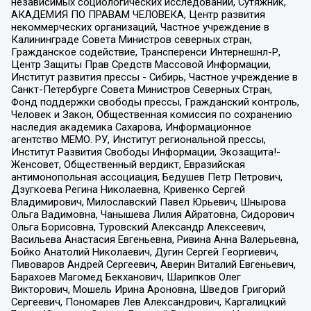
независимых социологических исследований, Сутяжник,
АКАДЕМИЯ ПО ПРАВАМ ЧЕЛОВЕКА, Центр развития
некоммерческих организаций, Частное учреждение в
Калининграде Совета Министров северных стран,
Гражданское содействие, Трансперенси Интернешнл-Р,
Центр Защиты Прав Средств Массовой Информации,
Институт развития прессы - Сибирь, Частное учреждение в
Санкт-Петербурге Совета Министров Северных Стран,
Фонд поддержки свободы прессы, Гражданский контроль,
Человек и Закон, Общественная комиссия по сохранению
наследия академика Сахарова, Информационное
агентство МЕМО. РУ, Институт региональной прессы,
Институт Развития Свободы Информации, Экозащита!-
Женсовет, Общественный вердикт, Евразийская
антимонопольная ассоциация, Бедушев Петр Петрович,
Дзугкоева Регина Николаевна, Кривенко Сергей
Владимирович, Милославский Павел Юрьевич, Шнырова
Ольга Вадимовна, Чанышева Лилия Айратовна, Сидорович
Ольга Борисовна, Туровский Александр Алексеевич,
Васильева Анастасия Евгеньевна, Ривина Анна Валерьевна,
Бойко Анатолий Николаевич, Дугин Сергей Георгиевич,
Пивоваров Андрей Сергеевич, Аверин Виталий Евгеньевич,
Барахоев Магомед Бекханович, Шарипков Олег
Викторович, Мошель Ирина Ароновна, Шведов Григорий
Сергеевич, Пономарев Лев Александрович, Каргалицкий