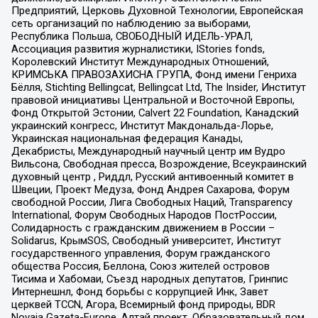
Предприятий, Церковь Духовной Технологии, Европейская
сеть организаций по наблюдению за выборами,
Республика Польша, СВОБОДНЫЙ ИДЕЛЬ-УРАЛ,
Ассоциация развития журналистики, IStories fonds,
Королевский Институт Международных Отношений,
КРИМСЬКА ПРАВОЗАХИСНА ГРУПА, Фонд имени Генриха
Бёлля, Stichting Bellingcat, Bellingcat Ltd, The Insider, Институт
правовой инициативы Центральной и Восточной Европы,
Фонд Открытой Эстонии, Calvert 22 Foundation, Канадский
украинский конгресс, Институт Макдональда-Лорье,
Украинская национальная федерация Канады,
Декабристы, Международный научный центр им Вудро
Вильсона, Свободная пресса, Возрождение, Всеукраинский
духовный центр , Риддл, Русский антивоенный комитет в
Швеции, Проект Медуза, Фонд Андрея Сахарова, Форум
свободной России, Лига Свободных Наций, Transparеncy
International, Форум Свободных Народов ПостРоссии,
Солидарность с гражданским движением в России –
Solidarus, КрымSOS, Свободный университет, Институт
государственного управления, Форум гражданского
общества Россия, Беллона, Союз жителей островов
Тисима и Хабомаи, Съезд народных депутатов, Гринпис
Интернешнл, Фонд борьбы с коррупцией Инк, Завет
церквей TCCN, Агора, Всемирный фонд природы, BDR
Novaja Gazeta-Europe, Алтай проект, Образовательный дом