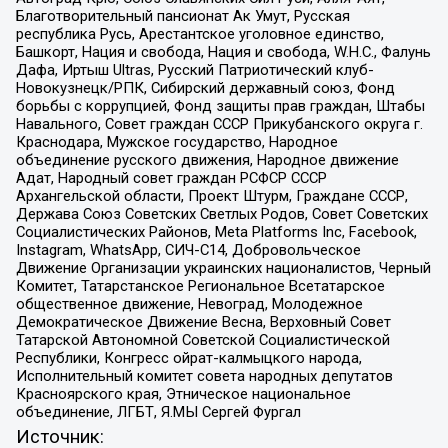
Благотворительный пансионат Ак Умут, Русская
республика Русь, Арестантское уголовное единство,
Башкорт, Нация и свобода, Нация и свобода, W.H.С., Фалунь
Дафа, Иртыш Ultras, Русский Патриотический клуб-
Новокузнецк/РПК, Сибирский державный союз, Фонд
борьбы с коррупцией, Фонд защиты прав граждан, Штабы
Навального, Совет граждан СССР Прикубанского округа г.
Краснодара, Мужское государство, Народное
объединение русского движения, Народное движение
Адат, Народный совет граждан РСФСР СССР
Архангельской области, Проект Штурм, Граждане СССР,
Держава Союз Советских Светлых Родов, Совет Советских
Социалистических Районов, Meta Platforms Inc, Facebook,
Instagram, WhatsApp, СИЧ-С14, Добровольческое
Движение Организации украинских националистов, Черный
Комитет, Татарстанское Региональное Всетатарское
общественное движение, Невоград, Молодежное
Демократическое Движение Весна, Верховный Совет
Татарской Автономной Советской Социалистической
Республики, Конгресс ойрат-калмыцкого народа,
Исполнительный комитет совета народных депутатов
Красноярского края, Этническое национальное
объединение, ЛГБТ, Я.МЫ Сергей Фургал
Источник: