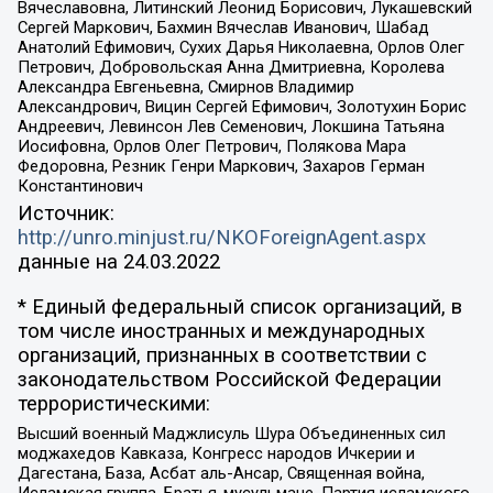
Вячеславовна, Литинский Леонид Борисович, Лукашевский
Сергей Маркович, Бахмин Вячеслав Иванович, Шабад
Анатолий Ефимович, Сухих Дарья Николаевна, Орлов Олег
Петрович, Добровольская Анна Дмитриевна, Королева
Александра Евгеньевна, Смирнов Владимир
Александрович, Вицин Сергей Ефимович, Золотухин Борис
Андреевич, Левинсон Лев Семенович, Локшина Татьяна
Иосифовна, Орлов Олег Петрович, Полякова Мара
Федоровна, Резник Генри Маркович, Захаров Герман
Константинович
Источник:
http://unro.minjust.ru/NKOForeignAgent.aspx
данные на
24.03.2022
* Единый федеральный список организаций, в
том числе иностранных и международных
организаций, признанных в соответствии с
законодательством Российской Федерации
террористическими:
Высший военный Маджлисуль Шура Объединенных сил
моджахедов Кавказа, Конгресс народов Ичкерии и
Дагестана, База, Асбат аль-Ансар, Священная война,