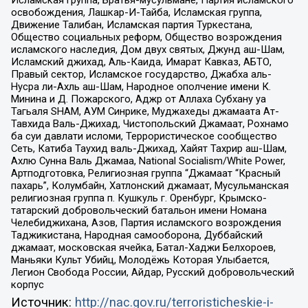
Исламская группа, Братья-мусульмане, Партия исламского
освобождения, Лашкар-И-Тайба, Исламская группа,
Движение Талибан, Исламская партия Туркестана,
Общество социальных реформ, Общество возрождения
исламского наследия, Дом двух святых, Джунд аш-Шам,
Исламский джихад, Аль-Каида, Имарат Кавказ, АБТО,
Правый сектор, Исламское государство, Джабха аль-
Нусра ли-Ахль аш-Шам, Народное ополчение имени К.
Минина и Д. Пожарского, Аджр от Аллаха Субхану уа
Тагьаля SHAM, АУМ Синрике, Муджахеды джамаата Ат-
Тавхида Валь-Джихад, Чистопольский Джамаат, Рохнамо
ба суи давлати исломи, Террористическое сообщество
Сеть, Катиба Таухид валь-Джихад, Хайят Тахрир аш-Шам,
Ахлю Сунна Валь Джамаа, National Socialism/White Power,
Артподготовка, Религиозная группа “Джамаат “Красный
пахарь”, Колумбайн, Хатлонский джамаат, Мусульманская
религиозная группа п. Кушкуль г. Оренбург, Крымско-
татарский добровольческий батальон имени Номана
Челебиджихана, Азов, Партия исламского возрождения
Таджикистана, Народная самооборона, Дуббайский
джамаат, московская ячейка, Батал-Хаджи Белхороев,
Маньяки Культ Убийц, Молодёжь Которая Улыбается,
Легион Свобода России, Айдар, Русский добровольческий
корпус
Источник:
http://nac.gov.ru/terroristicheskie-i-