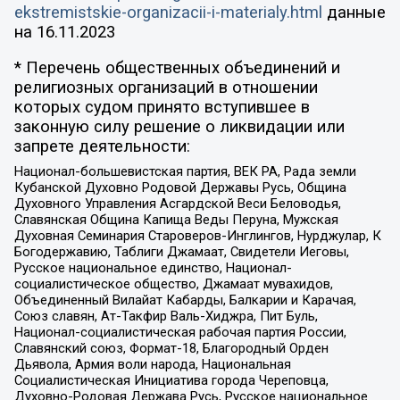
ekstremistskie-organizacii-i-materialy.html
данные
на
16.11.2023
* Перечень общественных объединений и
религиозных организаций в отношении
которых судом принято вступившее в
законную силу решение о ликвидации или
запрете деятельности:
Национал-большевистская партия, ВЕК РА, Рада земли
Кубанской Духовно Родовой Державы Русь, Община
Духовного Управления Асгардской Веси Беловодья,
Славянская Община Капища Веды Перуна, Мужская
Духовная Семинария Староверов-Инглингов, Нурджулар, К
Богодержавию, Таблиги Джамаат, Свидетели Иеговы,
Русское национальное единство, Национал-
социалистическое общество, Джамаат мувахидов,
Объединенный Вилайат Кабарды, Балкарии и Карачая,
Союз славян, Ат-Такфир Валь-Хиджра, Пит Буль,
Национал-социалистическая рабочая партия России,
Славянский союз, Формат-18, Благородный Орден
Дьявола, Армия воли народа, Национальная
Социалистическая Инициатива города Череповца,
Духовно-Родовая Держава Русь, Русское национальное