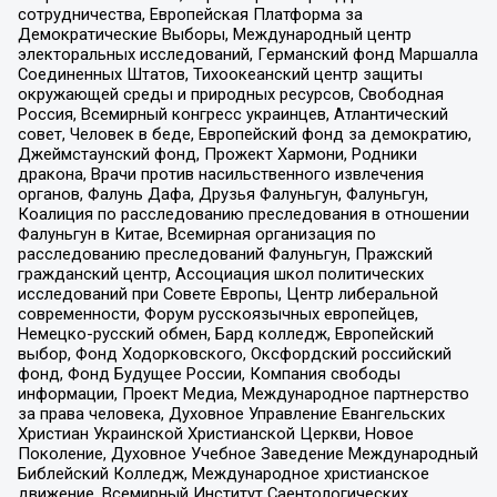
сотрудничества, Европейская Платформа за
Демократические Выборы, Международный центр
электоральных исследований, Германский фонд Маршалла
Соединенных Штатов, Тихоокеанский центр защиты
окружающей среды и природных ресурсов, Свободная
Россия, Всемирный конгресс украинцев, Атлантический
совет, Человек в беде, Европейский фонд за демократию,
Джеймстаунский фонд, Прожект Хармони, Родники
дракона, Врачи против насильственного извлечения
органов, Фалунь Дафа, Друзья Фалуньгун, Фалуньгун,
Коалиция по расследованию преследования в отношении
Фалуньгун в Китае, Всемирная организация по
расследованию преследований Фалуньгун, Пражский
гражданский центр, Ассоциация школ политических
исследований при Совете Европы, Центр либеральной
современности, Форум русскоязычных европейцев,
Немецко-русский обмен, Бард колледж, Европейский
выбор, Фонд Ходорковского, Оксфордский российский
фонд, Фонд Будущее России, Компания свободы
информации, Проект Медиа, Международное партнерство
за права человека, Духовное Управление Евангельских
Христиан Украинской Христианской Церкви, Новое
Поколение, Духовное Учебное Заведение Международный
Библейский Колледж, Международное христианское
движение, Всемирный Институт Саентологических