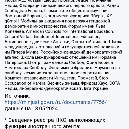
IndustriALL, Russian Election Monitor, Article 19, Мнение
медиа, Федерация анархического черного креста, Радио
Свободная Европа, Германское общество изучения
Восточной Европы, Фонд имени Фридриха Эберта, XZ
gGmbH, Мобильная академия поддержки гендерной
демократии и миротворчества, Форум имени Льва
Копелева, American Councils for International Education,
Cultural Vistas, Institute of International Education,
Антивоенное движение Антальи, Открытый диалог, Школа
международных отношений и государственной политики
им Питера Мунка, Российско-канадский демократический
альянс, Школа международных отношений им Нормана
Патерсона, Центр Гражданских Свобод, Фонд Бориса
Немцова за Свободу, Фонд имени Фридриха Науманна за
свободу, Феминистское антивоенное сопротивление,
Комитет независимости Ингушетии, Прометей, Stop
Occupation of Karelia, Вернись живым, Фридом Хаус, СОТА
медиа, Либерально-демократическая Лига Украины
Источник:
https://minjust.gov.ru/ru/documents/7756/
данные на
13.05.2024
* Сведения реестра НКО, выполняющих
функции иностранного агента: