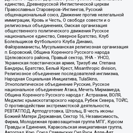
единство, Древнерусской Инглистической церкви
Православных Староверов-Инглингов, Русский
общенациональный союз, Движение против нелегальной
иммиграции, Кровь и Честь, О свободе совести и о
религиозных объединениях, Омская организация
общественного политического движения Русское
национальное единство, Северное Братство, Клуб
Болельщиков Футбольного Клуба Динамо,
Файзрахманисты, Мусульманская религиозная организация
п. Боровский, Община Коренного Русского народа
Щелковского района, Правый сектор, УНА - УНСО,
Украинская повстанческая армия, Тризуб им. Степана
Бандеры, Братство, Белый Крест, Misanthropic division,
Религиозное объединение последователей инглиизма,
Народная Социальная Инициатива, TulaSkins,
Этнополитическое объединение Русские, Русское
национальное объединение Атака, Мечеть Мирмамеда,
Община Коренного Русского народа г. Астрахани, ВОЛЯ,
Меджлис крымскотатарского народа, Рубеж Севера, ТОЙС,
О противодействии экстремистской деятельности,
РЕВТАТПОД, Артподготовка, Штольц, В честь иконы
Божией Матери Державная, Сектор 16, Независимость,
Фирма, Молодежная правозащитная группа МПГ, Курсом
Правды и Единения, Каракольская инициативная группа,
Автоград Крю, Союз Славянских Сил Руси, Алля-Аят,