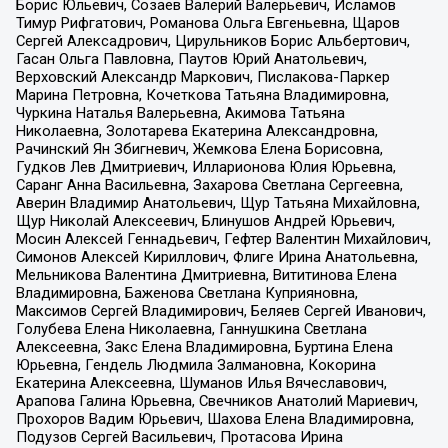
Борис Юльевич, Созаев Валерий Валерьевич, Исламов
Тимур Рифгатович, Романова Ольга Евгеньевна, Щаров
Сергей Алексадрович, Цирульников Борис Альбертович,
Гасан Ольга Павловна, Паутов Юрий Анатольевич,
Верховский Александр Маркович, Пислакова-Паркер
Марина Петровна, Кочеткова Татьяна Владимировна,
Чуркина Наталья Валерьевна, Акимова Татьяна
Николаевна, Золотарева Екатерина Александровна,
Рачинский Ян Збигневич, Жемкова Елена Борисовна,
Гудков Лев Дмитриевич, Илларионова Юлия Юрьевна,
Саранг Анна Васильевна, Захарова Светлана Сергеевна,
Аверин Владимир Анатольевич, Щур Татьяна Михайловна,
Щур Николай Алексеевич, Блинушов Андрей Юрьевич,
Мосин Алексей Геннадьевич, Гефтер Валентин Михайлович,
Симонов Алексей Кириллович, Флиге Ирина Анатольевна,
Мельникова Валентина Дмитриевна, Вититинова Елена
Владимировна, Баженова Светлана Куприяновна,
Максимов Сергей Владимирович, Беляев Сергей Иванович,
Голубева Елена Николаевна, Ганнушкина Светлана
Алексеевна, Закс Елена Владимировна, Буртина Елена
Юрьевна, Гендель Людмила Залмановна, Кокорина
Екатерина Алексеевна, Шуманов Илья Вячеславович,
Арапова Галина Юрьевна, Свечников Анатолий Мариевич,
Прохоров Вадим Юрьевич, Шахова Елена Владимировна,
Подузов Сергей Васильевич, Протасова Ирина