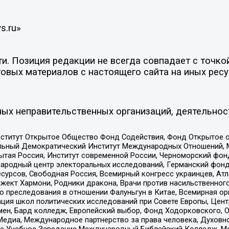
s.ru»
. Позиция редакции не всегда совпадает с точкой
овых материалов с настоящего сайта на иных ресу
ых неправительственных организаций, деятельнос
ститут Открытое Общество Фонд Содействия, Фонд Открытое 
альный Демократический Институт Международных Отношений,
тая Россия, Институт современной России, Черноморский фонд
родный центр электоральных исследований, Германский фонд
рсов, Свободная Россия, Всемирный конгресс украинцев, Атла
ект Хармони, Родники дракона, Врачи против насильственного
ию преследования в отношении Фалуньгун в Китае, Всемирная о
ация школ политических исследований при Совете Европы, Цен
мен, Бард колледж, Европейский выбор, Фонд Ходорковского,
едиа, Международное партнерство за права человека, Духовно
ое Учебное Заведение Международный Библейский Колледж, М