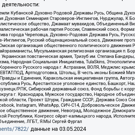
 деятельности:
земли Кубанской Духовно Родовой Державы Русь, Община Духо
 Духовная Семинария Староверов-Инглингов, Нурджулар, К Бо
листическое общество, Джамаат мувахидов, Объединенный Вил
иалистическая рабочая партия России, Славянский союз, Форма
ива города Череповца, Духовно-Родовая Держава Русь, Русск
-Инглингов, Русский общенациональный союз, Движение против
 Омская организация общественного политического движения Р
йзрахманисты, Мусульманская религиозная организация п. Бо
краинская повстанческая армия, Тризуб им. Степана Бандеры, Бр
зма, Народная Социальная Инициатива, TulaSkins, Этнополитич
оренного Русского народа г. Астрахани, ВОЛЯ, Меджлис крымс
РЕВТАТПОД, Артподготовка, Штольц, В честь иконы Божией Мате
равды и Единения, Каракольская инициативная группа, Автогра
спублика Русь, Арестантское уголовное единство, Башкорт, Наци
окузнецк/РПК, Сибирский державный союз, Фонд борьбы с кор
округа г. Краснодара, Мужское государство, Народное объедин
ой области, Проект Штурм, Граждане СССР, Держава Союз Сов
Facebook, Instagram, WhatsApp, СИЧ-С14, Добровольческое Движ
ское общественное движение, Невоград, Молодежное Демократ
ой Республики, Конгресс ойрат-калмыцкого народа, Исполнит
бъединение, ЛГБТ, Я.МЫ Сергей Фургал
uments/7822/
данные на
03.05.2024