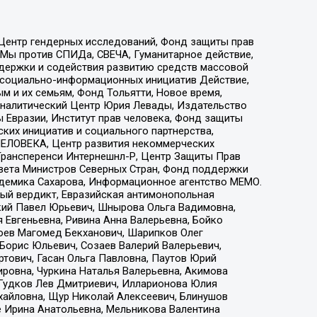
 Центр гендерных исследований, Фонд защиты прав
 Мы против СПИДа, СВЕЧА, Гуманитарное действие,
ддержки и содействия развитию средств массовой
р социально-информационных инициатив Действие,
 и их семьям, Фонд Тольятти, Новое время,
, Аналитический Центр Юрия Левады, Издательство
 Евразии, Институт прав человека, Фонд защиты
ких инициатив и социального партнерства,
ЕЛОВЕКА, Центр развития некоммерческих
 Трансперенси Интернешнл-Р, Центр Защиты Прав
овета Министров Северных Стран, Фонд поддержки
адемика Сахарова, Информационное агентство МЕМО.
ый вердикт, Евразийская антимонопольная
кий Павел Юрьевич, Шнырова Ольга Вадимовна,
 Евгеньевна, Ривина Анна Валерьевна, Бойко
хоев Магомед Бекханович, Шарипков Олег
Борис Юльевич, Созаев Валерий Валерьевич,
тович, Гасан Ольга Павловна, Паутов Юрий
ровна, Чуркина Наталья Валерьевна, Акимова
 Гудков Лев Дмитриевич, Илларионова Юлия
ихайловна, Щур Николай Алексеевич, Блинушов
е Ирина Анатольевна, Мельникова Валентина