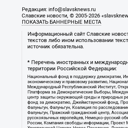
Редакция: info@slavsknews.ru
Славские новости, © 2005-2026 «slavsknew
ПОКАЗАТЬ БАННЕРНЫЕ МЕСТА
Информационный сайт Славские новости
текстов либо ином использовании текст
источник обязательна.
* Перечень иностранных и международн
территории Российской Федерации:
Национальный фонд в поддержку демократии, Ин
экономическому и правовому развитию, Национ
Международный Республиканский Институт, Откры
Платформа за Демократические Выборы, Междуна
центр защиты окружающей среды и природных ресу
фонд за демократию, Джеймстаунский фонд, Прож
Фалуньгун, Фалуньгун, Коалиция по расследован
Фалуньгун, Пражский гражданский центр, Ассоци
русскоязычных европейцев, Немецко-русский об
России, Компания свободы информации, Проект М
Христианской Церкви, Новое Поколение, Духовн