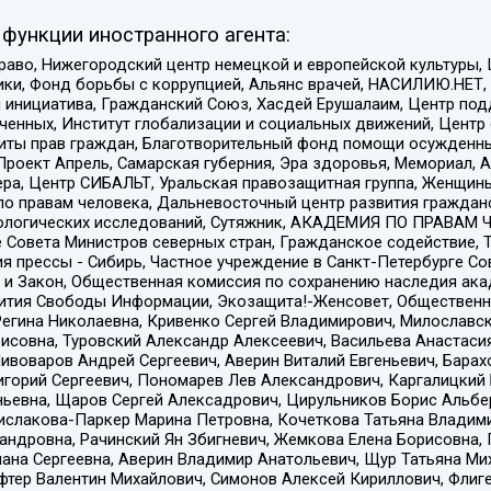
функции иностранного агента:
раво, Нижегородский центр немецкой и европейской культуры,
тики, Фонд борьбы с коррупцией, Альянс врачей, НАСИЛИЮ.НЕТ,
я инициатива, Гражданский Союз, Хасдей Ерушалаим, Центр по
юченных, Институт глобализации и социальных движений, Цент
ты прав граждан, Благотворительный фонд помощи осужденным
а, Проект Апрель, Самарская губерния, Эра здоровья, Мемориал
ера, Центр СИБАЛЬТ, Уральская правозащитная группа, Женщины
по правам человека, Дальневосточный центр развития гражданс
ологических исследований, Сутяжник, АКАДЕМИЯ ПО ПРАВАМ Ч
е Совета Министров северных стран, Гражданское содействие,
я прессы - Сибирь, Частное учреждение в Санкт-Петербурге С
 и Закон, Общественная комиссия по сохранению наследия ак
звития Свободы Информации, Экозащита!-Женсовет, Общественн
Регина Николаевна, Кривенко Сергей Владимирович, Милославс
совна, Туровский Александр Алексеевич, Васильева Анастасия
Пивоваров Андрей Сергеевич, Аверин Виталий Евгеньевич, Бара
горий Сергеевич, Пономарев Лев Александрович, Каргалицкий 
ньевна, Щаров Сергей Алексадрович, Цирульников Борис Альбер
ислакова-Паркер Марина Петровна, Кочеткова Татьяна Владими
сандровна, Рачинский Ян Збигневич, Жемкова Елена Борисовна,
лана Сергеевна, Аверин Владимир Анатольевич, Щур Татьяна М
фтер Валентин Михайлович, Симонов Алексей Кириллович, Флиг