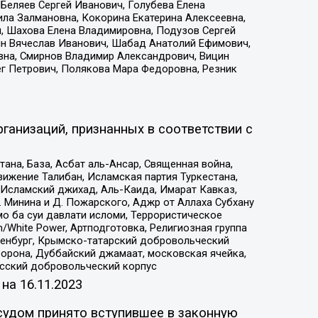
Беляев Сергей Иванович, Голубева Елена
ила Залмановна, Кокорина Екатерина Алексеевна,
, Шахова Елена Владимировна, Подузов Сергей
ин Вячеслав Иванович, Шабад Анатолий Ефимович,
вна, Смирнов Владимир Александрович, Вицин
ег Петрович, Полякова Мара Федоровна, Резник
ганизаций, признанных в соответствии с
на, База, Асбат аль-Ансар, Священная война,
ижение Талибан, Исламская партия Туркестана,
Исламский джихад, Аль-Каида, Имарат Кавказ,
 Минина и Д. Пожарского, Аджр от Аллаха Субхану
о ба суи давлати исломи, Террористическое
/White Power, Артподготовка, Религиозная группа
Оренбург, Крымско-татарский добровольческий
орона, Дуббайский джамаат, московская ячейка,
усский добровольческий корпус
 на
16.11.2023
судом принято вступившее в законную