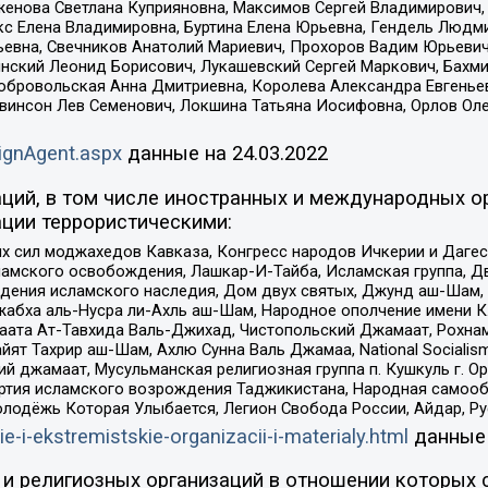
женова Светлана Куприяновна, Максимов Сергей Владимирович, 
кс Елена Владимировна, Буртина Елена Юрьевна, Гендель Людм
евна, Свечников Анатолий Мариевич, Прохоров Вадим Юрьевич
инский Леонид Борисович, Лукашевский Сергей Маркович, Бахм
Добровольская Анна Дмитриевна, Королева Александра Евгенье
евинсон Лев Семенович, Локшина Татьяна Иосифовна, Орлов Ол
ignAgent.aspx
данные на
24.03.2022
ций, в том числе иностранных и международных ор
ции террористическими:
ил моджахедов Кавказа, Конгресс народов Ичкерии и Дагеста
ламского освобождения, Лашкар-И-Тайба, Исламская группа, Дв
ения исламского наследия, Дом двух святых, Джунд аш-Шам, 
жабха аль-Нусра ли-Ахль аш-Шам, Народное ополчение имени К.
ата Ат-Тавхида Валь-Джихад, Чистопольский Джамаат, Рохнам
ят Тахрир аш-Шам, Ахлю Сунна Валь Джамаа, National Socialism
ий джамаат, Мусульманская религиозная группа п. Кушкуль г. 
ртия исламского возрождения Таджикистана, Народная самооб
олодёжь Которая Улыбается, Легион Свобода России, Айдар, Р
ie-i-ekstremistskie-organizacii-i-materialy.html
данные
и религиозных организаций в отношении которых 