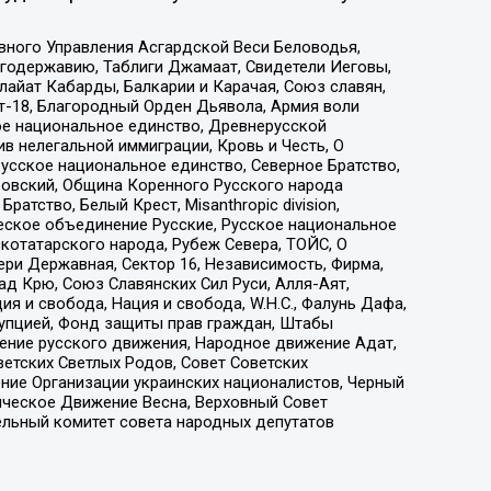
вного Управления Асгардской Веси Беловодья,
годержавию, Таблиги Джамаат, Свидетели Иеговы,
айат Кабарды, Балкарии и Карачая, Союз славян,
т-18, Благородный Орден Дьявола, Армия воли
ое национальное единство, Древнерусской
 нелегальной иммиграции, Кровь и Честь, О
усское национальное единство, Северное Братство,
ровский, Община Коренного Русского народа
атство, Белый Крест, Misanthropic division,
еское объединение Русские, Русское национальное
котатарского народа, Рубеж Севера, ТОЙС, О
ри Державная, Сектор 16, Независимость, Фирма,
д Крю, Союз Славянских Сил Руси, Алля-Аят,
я и свобода, Нация и свобода, W.H.С., Фалунь Дафа,
рупцией, Фонд защиты прав граждан, Штабы
ение русского движения, Народное движение Адат,
етских Светлых Родов, Совет Советских
ение Организации украинских националистов, Черный
ическое Движение Весна, Верховный Совет
ельный комитет совета народных депутатов