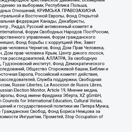
людению за выборами, Республика Польша,
народных Отношений, КРИМСЬКА ПРАВОЗАХИСНА
ы Центральной и Восточной Европы, Фонд Открытой
иональная федерация Канады, Декабристы,
тр , Риддл, Русский антивоенный комитет в
nternational, Форум Свободных Народов ПостРоссии,
дарственного управления, Форум гражданского
рнешнл, Фонд борьбы с коррупцией Инк, Завет
прав человека Чернигов, Фонд Дом Прав Человека,
н, Дом прав человека Крым, Центр дикого лосося,
стов расследователей, АЛЛАТРА, За свободную
д, Гудзоновский институт, Фонд Демократического
сследований, Общество Сторожевой башни, Библии и
сточная Европа, Российский комитет действия,
-расследователей, Служба поддержки, Свободная
 Russie-Libertes, La Asocicion de Rusos Libres,
an Election Monitor, Article 19, Мнение медиа,
Европы, Фонд имени Фридриха Эберта, XZ gGmbH,
ls for International Education, Cultural Vistas,
ошений и государственной политики им Питера Мунка,
 Гражданских Свобод, Фонд Бориса Немцова за
имости Ингушетии, Прометей, Stop Occupation of