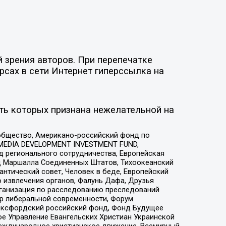
 зрения авторов. При перепечатке
рсах в сети Интернет гиперссылка на
ть которых признана нежелательной на
общество, Американо-российский фонд по
 MEDIA DEVELOPMENT INVESTMENT FUND,
 регионального сотрудничества, Европейская
 Маршалла Соединенных Штатов, Тихоокеанский
нтический совет, Человек в беде, Европейский
 извлечения органов, Фалунь Дафа, Друзья
рганизация по расследованию преследований
тр либеральной современности, Форум
 Оксфордский российский фонд, Фонд Будущее
е Управление Евангельских Христиан Украинской
еждународное христианское движение, Всемирный