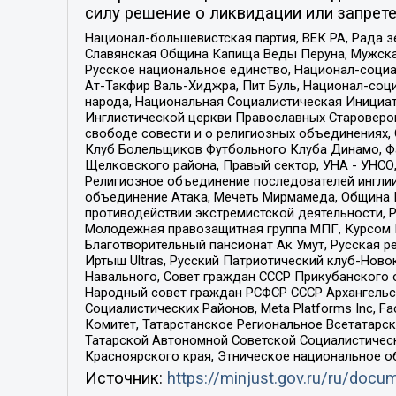
силу решение о ликвидации или запрете
Национал-большевистская партия, ВЕК РА, Рада 
Славянская Община Капища Веды Перуна, Мужская
Русское национальное единство, Национал-социа
Ат-Такфир Валь-Хиджра, Пит Буль, Национал-соц
народа, Национальная Социалистическая Инициат
Инглистической церкви Православных Староверов
свободе совести и о религиозных объединениях,
Клуб Болельщиков Футбольного Клуба Динамо, Фа
Щелковского района, Правый сектор, УНА - УНСО, У
Религиозное объединение последователей инглии
объединение Атака, Мечеть Мирмамеда, Община К
противодействии экстремистской деятельности, 
Молодежная правозащитная группа МПГ, Курсом П
Благотворительный пансионат Ак Умут, Русская ре
Иртыш Ultras, Русский Патриотический клуб-Нов
Навального, Совет граждан СССР Прикубанского 
Народный совет граждан РСФСР СССР Архангельск
Социалистических Районов, Meta Platforms Inc, 
Комитет, Татарстанское Региональное Всетатар
Татарской Автономной Советской Социалистическ
Красноярского края, Этническое национальное о
Источник:
https://minjust.gov.ru/ru/doc