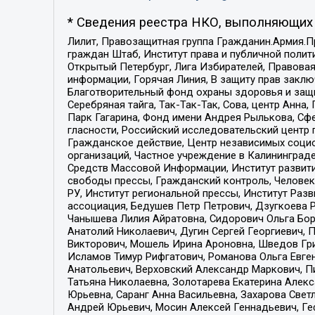
* Сведения реестра НКО, выполняющих 
Лилит, Правозащитная группа Гражданин.Армия.П
граждан Штаб, Институт права и публичной поли
Открытый Петербург, Лига Избирателей, Правова
информации, Горячая Линия, В защиту прав закл
Благотворительный фонд охраны здоровья и защи
Серебряная тайга, Так-Так-Так, Сова, центр Анн
Парк Гагарина, Фонд имени Андрея Рылькова, Сф
гласности, Российский исследовательский центр 
Гражданское действие, Центр независимых соци
организаций, Частное учреждение в Калининград
Средств Массовой Информации, Институт развити
свободы прессы, Гражданский контроль, Человек
РУ, Институт региональной прессы, Институт Ра
ассоциация, Бедушев Петр Петрович, Дзугкоева 
Чанышева Лилия Айратовна, Сидорович Ольга Бори
Анатолий Николаевич, Дугин Сергей Георгиевич, 
Викторович, Мошель Ирина Ароновна, Шведов Гри
Исламов Тимур Рифгатович, Романова Ольга Евге
Анатольевич, Верховский Александр Маркович, П
Татьяна Николаевна, Золотарева Екатерина Алек
Юрьевна, Саранг Анна Васильевна, Захарова Свет
Андрей Юрьевич, Мосин Алексей Геннадьевич, Ге