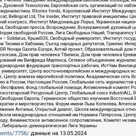
ь Духовной Технологии, Европейская сеть организаций по наб
урналистики, IStories fonds, Королевский Институт Между
gcat, Bellingcat Ltd, The Insider, Институт правовой инициатив
инский конгресс, Институт Макдональда-Лорье, Украинская нац
, Свободная пресса, Возрождение, Всеукраинский духовный цен
орум свободной России, Лига Свободных Наций, Transparеncy I
– Solidarus, КрымSOS, Свободный университет, Институт госу
в Тисима и Хабомаи, Съезд народных депутатов, Гринпис Инте
DR Novaja Gazeta-Europe, Алтай проект, Образовательный дом 
зскова, Дом прав человека Тбилиси, Дом прав человека Ерева
едований им Вилфрида Мартенса, Сетевое объединение журнали
Международная федерация транспортных рабочих, ИстЧам Финлан
й университет, Центр восточноевропейских и международных и
, Центр анализа европейской политики, Академическая сеть Во
ю в России, Настоящая Россия, Глобальная сеть журналистов
естфалия, Фонд глобальной помощи, Антивоенный комитет России,
татарский Ресурсный Центр, Глобальный союз IndustriALL, Russi
 Свободная Европа, Германское общество изучения Восточной 
и и миротворчества, Форум имени Льва Копелева, American Counci
ое движение Антальи, Открытый диалог, Школа международных отн
Школа международных отношений им Нормана Патерсона, Центр
ду, Феминистское антивоенное сопротивление, Комитет независ
а, Либерально-демократическая Лига Украины
uments/7756/
данные на
13.05.2024