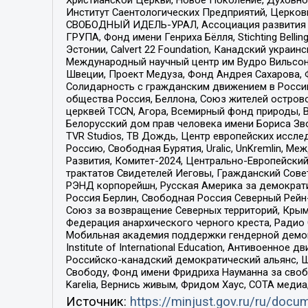
Институт Саентологических Предприятий, Церков
СВОБОДНЫЙ ИДЕЛЬ-УРАЛ, Ассоциация развития ж
ГРУПА, Фонд имени Генриха Бёлля, Stichting Bellin
Эстонии, Calvert 22 Foundation, Канадский укра
Международный научный центр им Вудро Вильсона
Швеции, Проект Медуза, Фонд Андрея Сахарова, Ф
Солидарность с гражданским движением в России 
общества Россия, Беллона, Союз жителей острово
церквей TCCN, Агора, Всемирный фонд природы, B
Белорусский дом прав человека имени Бориса Зво
TVR Studios, ТВ Дождь, Центр европейских иссл
Россию, Свободная Бурятия, Uralic, UnKremlin, 
Развития, Комитет-2024, Центрально-Европейски
трактатов Свидетелей Иеговы, Гражданский Совет
РЭНД корпорейшн, Русская Америка за демократи
Россия Берлин, Свободная Россия Северный Рейн-В
Союз за возвращение Северных территорий, Крымско
Федерация анархического черного креста, Радио
Мобильная академия поддержки гендерной демократи
Institute of International Education, Антивоенн
Российско-канадский демократический альянс, 
Свободу, Фонд имени Фридриха Науманна за свобо
Karelia, Вернись живым, Фридом Хаус, СОТА меди
Источник:
https://minjust.gov.ru/ru/doc