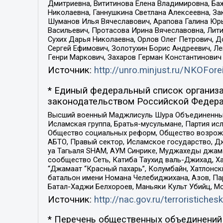
Дмитриевна, Вититинова Елена Владимировна, Ба
Николаевна, Ганнушкина Светлана Алексеевна, За
Шуманов Илья Вячеславович, Арапова Галина Юрь
Васильевич, Протасова Ирина Вячеславовна, Лит
Сухих Дарья Николаевна, Орлов Олег Петрович, 
Сергей Ефимович, Золотухин Борис Андреевич, Л
Генри Маркович, Захаров Герман Константинович
Источник:
http://unro.minjust.ru/NKOFore
* Единый федеральный список организа
законодательством Российской Федера
Высший военный Маджлисуль Шура Объединенных с
Исламская группа, Братья-мусульмане, Партия ис
Общество социальных реформ, Общество возрожд
АБТО, Правый сектор, Исламское государство, Д
уа Тагьаля SHAM, АУМ Синрике, Муджахеды джама
сообщество Сеть, Катиба Таухид валь-Джихад, Хай
“Джамаат “Красный пахарь”, Колумбайн, Хатлонск
батальон имени Номана Челебиджихана, Азов, Па
Батал-Хаджи Белхороев, Маньяки Культ Убийц, М
Источник:
http://nac.gov.ru/terroristichesk
* Перечень общественных объединений 