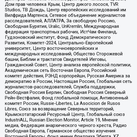
Дом прав человека Крым, Центр дикого лосося, TVR
Studios, ТВ Дождь, Центр европейских исследований им
Вилфрида Мартенса, Сетевое объединение журналистов
расследователей, АЛЛАТРА, За свободную Россию,
Свободная Бурятия, Uralic, UnKremlin, Международная
федерация транспортных рабочих, ИстЧам Финланд,
Гудзоновский институт, Фонд Демократического
Развития, Комитет-2024, Центрально-Европейский
университет, Центр восточноевропейских и
международных исследований, Общество Сторожевой
башни, Библии и трактатов Свидетелей Иеговы,
Гражданский Совет, Центр анализа европейской политики,
Академическая сеть Восточная Европа, Российский
комитет действия, РЭНД корпорейшн, Русская Америка за
демократию в России, Настоящая Россия, Глобальная сеть
журналистов-расследователей, Служба поддержки,
Свободная Россия Берлин, Свободная Россия Северный
Рейн-Вестфалия, Фонд глобальной помощи, Антивоенный
комитет России, Russie-Libertes, La Asocicion de Rusos
Libres, Союз за возвращение Северных территорий,
Крымскотатарский Ресурсный Центр, Глобальный союз
IndustriALL, Russian Election Monitor, Article 19, Мнение
медиа, Федерация анархического черного креста, Радио
Свободная Европа, Германское общество изучения
Восточной Европы, Фонд имени Фридриха Эберта, XZ