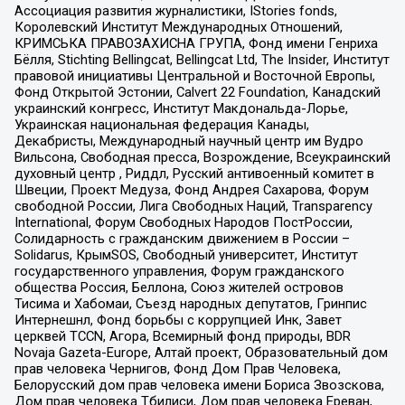
Ассоциация развития журналистики, IStories fonds,
Королевский Институт Международных Отношений,
КРИМСЬКА ПРАВОЗАХИСНА ГРУПА, Фонд имени Генриха
Бёлля, Stichting Bellingcat, Bellingcat Ltd, The Insider, Институт
правовой инициативы Центральной и Восточной Европы,
Фонд Открытой Эстонии, Calvert 22 Foundation, Канадский
украинский конгресс, Институт Макдональда-Лорье,
Украинская национальная федерация Канады,
Декабристы, Международный научный центр им Вудро
Вильсона, Свободная пресса, Возрождение, Всеукраинский
духовный центр , Риддл, Русский антивоенный комитет в
Швеции, Проект Медуза, Фонд Андрея Сахарова, Форум
свободной России, Лига Свободных Наций, Transparеncy
International, Форум Свободных Народов ПостРоссии,
Солидарность с гражданским движением в России –
Solidarus, КрымSOS, Свободный университет, Институт
государственного управления, Форум гражданского
общества Россия, Беллона, Союз жителей островов
Тисима и Хабомаи, Съезд народных депутатов, Гринпис
Интернешнл, Фонд борьбы с коррупцией Инк, Завет
церквей TCCN, Агора, Всемирный фонд природы, BDR
Novaja Gazeta-Europe, Алтай проект, Образовательный дом
прав человека Чернигов, Фонд Дом Прав Человека,
Белорусский дом прав человека имени Бориса Звозскова,
Дом прав человека Тбилиси, Дом прав человека Ереван,