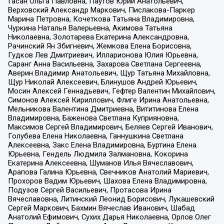
Гасан Ольга Павловна, Паутов Юрий Анатольевич,
Верховский Александр Маркович, Пислакова-Паркер
Марина Петровна, Кочеткова Татьяна Владимировна,
Чуркина Наталья Валерьевна, Акимова Татьяна
Николаевна, Золотарева Екатерина Александровна,
Рачинский Ян Збигневич, Жемкова Елена Борисовна,
Гудков Лев Дмитриевич, Илларионова Юлия Юрьевна,
Саранг Анна Васильевна, Захарова Светлана Сергеевна,
Аверин Владимир Анатольевич, Щур Татьяна Михайловна,
Щур Николай Алексеевич, Блинушов Андрей Юрьевич,
Мосин Алексей Геннадьевич, Гефтер Валентин Михайлович,
Симонов Алексей Кириллович, Флиге Ирина Анатольевна,
Мельникова Валентина Дмитриевна, Вититинова Елена
Владимировна, Баженова Светлана Куприяновна,
Максимов Сергей Владимирович, Беляев Сергей Иванович,
Голубева Елена Николаевна, Ганнушкина Светлана
Алексеевна, Закс Елена Владимировна, Буртина Елена
Юрьевна, Гендель Людмила Залмановна, Кокорина
Екатерина Алексеевна, Шуманов Илья Вячеславович,
Арапова Галина Юрьевна, Свечников Анатолий Мариевич,
Прохоров Вадим Юрьевич, Шахова Елена Владимировна,
Подузов Сергей Васильевич, Протасова Ирина
Вячеславовна, Литинский Леонид Борисович, Лукашевский
Сергей Маркович, Бахмин Вячеслав Иванович, Шабад
Анатолий Ефимович, Сухих Дарья Николаевна, Орлов Олег