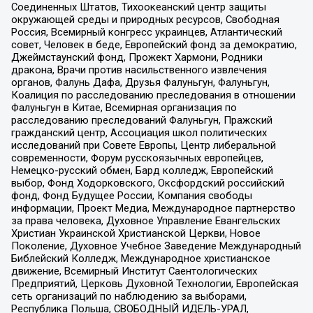
Соединенных Штатов, Тихоокеанский центр защиты
окружающей среды и природных ресурсов, Свободная
Россия, Всемирный конгресс украинцев, Атлантический
совет, Человек в беде, Европейский фонд за демократию,
Джеймстаунский фонд, Прожект Хармони, Родники
дракона, Врачи против насильственного извлечения
органов, Фалунь Дафа, Друзья Фалуньгун, Фалуньгун,
Коалиция по расследованию преследования в отношении
Фалуньгун в Китае, Всемирная организация по
расследованию преследований Фалуньгун, Пражский
гражданский центр, Ассоциация школ политических
исследований при Совете Европы, Центр либеральной
современности, Форум русскоязычных европейцев,
Немецко-русский обмен, Бард колледж, Европейский
выбор, Фонд Ходорковского, Оксфордский российский
фонд, Фонд Будущее России, Компания свободы
информации, Проект Медиа, Международное партнерство
за права человека, Духовное Управление Евангельских
Христиан Украинской Христианской Церкви, Новое
Поколение, Духовное Учебное Заведение Международный
Библейский Колледж, Международное христианское
движение, Всемирный Институт Саентологических
Предприятий, Церковь Духовной Технологии, Европейская
сеть организаций по наблюдению за выборами,
Республика Польша, СВОБОДНЫЙ ИДЕЛЬ-УРАЛ,