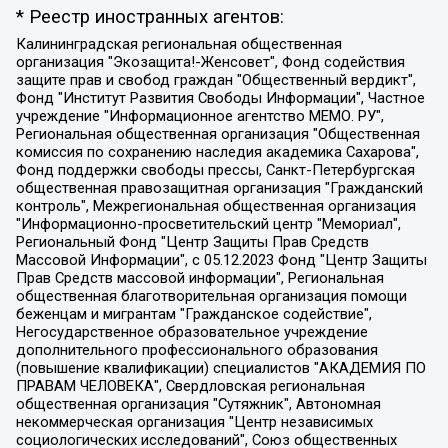
* Реестр иностранных агентов:
Калининградская региональная общественная организация "Экозащита!-Женсовет", Фонд содействия защите прав и свобод граждан "Общественный вердикт", Фонд "Институт Развития Свободы Информации", Частное учреждение "Информационное агентство МЕМО. РУ", Региональная общественная организация "Общественная комиссия по сохранению наследия академика Сахарова", Фонд поддержки свободы прессы, Санкт-Петербургская общественная правозащитная организация "Гражданский контроль", Межрегиональная общественная организация "Информационно-просветительский центр "Мемориал", Региональный Фонд "Центр Защиты Прав Средств Массовой Информации", с 05.12.2023 Фонд "Центр Защиты Прав Средств массовой информации", Региональная общественная благотворительная организация помощи беженцам и мигрантам "Гражданское содействие", Негосударственное образовательное учреждение дополнительного профессионального образования (повышение квалификации) специалистов "АКАДЕМИЯ ПО ПРАВАМ ЧЕЛОВЕКА", Свердловская региональная общественная организация "Сутяжник", Автономная некоммерческая организация "Центр независимых социологических исследований", Союз общественных объединений "Российский исследовательский центр по правам человека", Региональное общественное учреждение научно-информационный центр "МЕМОРИАЛ", Некоммерческая организация "Фонд защиты гласности", Автономная некоммерческая организация "Институт прав человека", Городская общественная организация "Екатеринбургское общество "МЕМОРИАЛ", Городская общественная организация "Рязанское историко-просветительское и правозащитное общество "Мемориал" (Рязанский Мемориал), Челябинский региональный орган общественной самодеятельности – женское общественное объединение "Женщины Евразии", Челябинский региональный орган общественной самодеятельности "Уральская правозащитная группа", Фонд содействия защите здоровья и социальной справедливости имени Андрея Рылькова, Автономная Некоммерческая Организация "Аналитический Центр Юрия Левады", Автономная некоммерческая организация социальной поддержки населения "Проект Апрель", Региональная общественная организация помощи женщинам и детям, находящимся в кризисной ситуации "Информационно-методический центр "Анна", Фонд содействия развитию массовых коммуникаций и правовому просвещению "Так-так-Так", Фонд содействия устойчивому развитию "Серебряная тайга", Свердловский региональный общественный фонд социальных проектов "Новое время", "Idel.Реалии", Кавказ.Реалии, Крым.Реалии, Телеканал Настоящее Время, Татаро-башкирская служба Радио Свобода (Azatliq Radiosi), Радио Свободная Европа/Радио Свобода (PCE/PC), "Сибирь.Реалии", "Фактограф", Благотворительный фонд помощи осужденным и их семьям, Автономная некоммерческая организация "Институт глобализации и социальных движений", Фонд "В защиту прав заключенных", Частное учреждение "Центр поддержки и содействия развитию средств массовой информации", Пензенский региональный общественный благотворительный фонд "Гражданский союз", "Север.Реалии", Некоммерческая организация Фонд "Правовая инициатива", Общество с ограниченной ответственностью "Радио Свободная Европа/Радио Свобода", Чешское информационное агентство "MEDIUM-ORIENT", Красноярская региональная общественная организация "Мы против СПИДа", Камалягин Денис Николаевич, Маркелов Сергей Евгеньевич, Пономарев Лев Александрович, Савицкая Людмила Алексеевна, Автономная некоммерческая организация "Центр по работе с проблемой насилия "НАСИЛИЮ.НЕТ", Межрегиональный профессиональный союз работников здравоохранения "Альянс врачей", Юридическое лицо, зарегистрированное в Латвийской Республике, SIA "Medusa Project" (регистрационный номер 40103797863, дата регистрации 10.06.2014), Некоммерческая организация "Фонд по борьбе с коррупцией", Автономная некоммерческая организация "Институт права и публичной политики", Баданин Роман Сергеевич, Гликин Максим Александрович, Железнова Мария Михайловна, Лукьянова Юлия Сергеевна, Маетная Елизавета Витальевна, Маняхин Петр Борисович, Чуракова Ольга Владимировна, Ярош Юлия Петровна, Юридическое лицо "The Insider SIA", зарегистрированное в Риге, Латвийская Республика (дата регистрации 26.06.2015), являющееся администратором доменного имени интернет-издания "The Insider SIA", https://theins.ru, Постернак Алексей Евгеньевич, Рубин Михаил Аркадьевич, Анин Роман Александрович, Юридическое лицо Istories fonds, зарегистрированное в Латвийской Республике (регистрационный номер 50008295751, дата регистрации 24.02.2020), Великовский Дмитрий Александрович, Долинина Ирина Николаевна, Мароховская Алеся Алексеевна, Шлейнов Роман Юрьевич, Шмагун Олеся Валентиновна, Общество с ограниченной ответственностью "Альтаир 2021", Общество с ограниченной ответственностью "Вега 2021", Общество с ограниченной ответственностью "Главный редактор 2021", Общество с ограниченной ответственностью "Ромашки монолит", Важенков Артем Валерьевич, Ивановская областная общественная организация "Центр гендерных исследований", Гурман Юрий Альбертович, Медиапроект "ОВД-Инфо", Егоров Владимир Владимирович, Жилинский Владимир Александрович, Общество с ограниченной ответственностью "ЗП", Иванова София Юрьевна, Карезина Инна Павловна, Кильтау Екатерина Викторовна, Петров Алексей Викторович, Пискунов Сергей Евгеньевич, Смирнов Сергей Сергеевич, Тихонов Михаил Сергеевич, Общество с ограниченной ответственностью "ЖУРНАЛИСТ-ИНОСТРАННЫЙ АГЕНТ", Арапова Галина Юрьевна, Вольтская Татьяна Анатольевна, Американская компания "Mason G.E.S. Anonymous Foundation" (США), являющаяся владельцем интернет-издания https://mnews.world/, Компания "Stichting Bellingcat", зарегистрированная в Нидерландах (дата регистрации 11.07.2018), Захаров Андрей Вячеславович, Клепиковская Екатерина Дмитриевна, Общество с ограниченной ответственностью "МЕМО", Перл Роман Александрович, Симонов Евгений Алексеевич, Соловьева Елена Анатольевна, Сотников Даниил Владимирович, Сурначева Елизавета Дмитриевна, Автономная некоммерческая организация по защите прав человека и информированию населения "Якутия – Наше Мнение", Общество с ограниченной ответственностью "Москоу диджитал медиа", с 26.01.2023 Общество с ограниченной ответственностью "Чайка Белые сады", Ветошкина Валерия Валерьевна, Заговора Максим Александрович, Межрегиональное общественное движение "Российская ЛГБТ - сеть", Оленичев Максим Владимирович, Павлов Иван Юрьевич, Скворцова Елена Сергеевна, Общество с ограниченной ответственностью "Как бы инагент", Кочетков Игорь Викторович, Общество с ограниченной ответственностью "Честные выборы", Еланчик Олег Александрович, Общество с ограниченной ответственностью "Нобелевский призыв", Гималова Регина Эмилевна, Григорьев Андрей Валерьевич, Григорьева Алина Александровна, Ассоциация по содействию защите прав призывников, альтернативнослужащих и военнослужащих "Правозащитная группа "Гражданин.Армия.Право", Хисамова Регина Фаритовна, Автономная некоммерческая организация по реализации социально-правовых программ "Лилит", Дальневосточное общественное движение "Маяк", Санкт-Петербургская ЛГБТ-инициативная группа "Выход", Инициативная группа ЛГБТ+ "Реверс", Алексеев Андрей Викторович, Бекбулатова Таисия Львовна, Беляев Иван Михайлович, Владыкина Елена Сергеевна, Гельман Марат Александрович, Никульшина Вероника Юрьевна, Толоконникова Надежда Андреевна, Шендерович Виктор Анатольевич, Общество с ограниченной ответственностью "Данное сообщение", Общество с ограниченной ответственностью Издательский дом "Новая глава", Айнбиндер Александра Александровна, Московский комьюнити-центр для ЛГБТ+инициатив, Благотворительный фонд развития филантропии, Deutsche Welle (Германия, Kurt-Schumacher-Strasse 3, 53113 Bonn), Борзунова Мария Михайловна, Воробьев Виктор Викторович, Голубева Анна Львовна, Константинова Алла Михайловна, Малкова Ирина Владимировна, Мурадов Мурад Абдулгалимович, Осетинская Елизавета Николаевна, Понасенков Евгений Николаевич, Ганапольский Матвей Юрьевич, Киселев Евгений Алексеевич, Борухович Ирина Григорьевна, Дремин Иван Тимофеевич, Дубровский Дмитрий Викторович, Красноярская региональная общественная организация поддержки и развития альтернативных образовательных технологий и межкультурных коммуникаций "ИНТЕРРА", Маяковская Екатерина Алексеевна, Фейгин Марк Захарович, Филимонов Андрей Викторович, Дзугкоева Регина Николаевна, Доброхотов Роман Александрович, Дудь Юрий Александрович, Елкин Сергей Владимирович, Кругликов Кирилл Игоревич, Сабунаева Мария Леонидовна, Семенов Алексей Владимирович, Шаинян Карен Багратович, Шульман Екатерина Михайловна, Асафьев Артур Валерьевич, Вахштайн Виктор Семенович, Венедиктов Алексей Алексеевич, Лушникова Екатерина Евгеньевна, Волков Леонид Михайлович, Невзоров Александр Глебович, Пархоменко Сергей Борисович, Сироткин Ярослав Николаевич, Кара-Мурза Владимир Владимирович, Баранова Наталья Владимировна, Гозман Леонид Яковлевич, Кагарлицкий Борис Юльевич, Климарев Михаил Валерьевич, Милов Владимир Станиславович, Автономная некоммерческая организация Краснодарский центр современного искусства "Типография", Моргенштерн Алишер Тагирович, Соболь Любовь Эдуардовна, Общество с ограниченной ответственностью "ЛИЗА НОРМ", Каспаров Гарри Кимович, Ходорковский Михаил Борисович, Общество с ограниченной ответственностью "Апрельские тезисы", Данилович Ирина Брониславовна, Кашин Олег Владимирович, Петров Николай Владимирович, Пивоваров Алексей Владимирович, Соколов Михаил Владимирович, Цветкова Юлия Владимировна, Чичваркин Евгений Александрович, Комитет против пыток/Команда против пыток, Общество с ограниченной ответственностью "Первый научный", Общество с ограниченной ответственностью "Вертолет и ко", Белоцерковская Вероника Борисовна, Кац Максим Евгеньевич, Лазарева Татьяна Юрьевна, Шаведдинов Руслан Табризович, Яшин Илья Валерьевич, Общество с ограниченной ответственностью "Иноагент ААВ", Алешковский Дмитрий Петрович, Альбац Евгения Марковна, Быков Дмитрий Львович, Галямина Юлия Евгеньевна, Лойко Сергей Леонидович, Мартынов Кирилл Константинович, Медведев Сергей Александрович, Крашенинников Федор Геннадиевич, Гордеева Катерина Вл