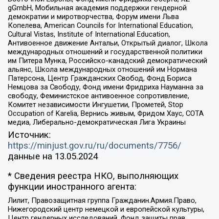
gGmbH, Мобильная академия поддержки гендерной
демократии и миротворчества, Форум имени Льва
Копелева, American Councils for International Education,
Cultural Vistas, Institute of International Education,
Антивоенное движение Антальи, Открытый диалог, Школа
международных отношений и государственной политики
им Питера Мунка, Российско-канадский демократический
альянс, Школа международных отношений им Нормана
Патерсона, Центр Гражданских Свобод, Фонд Бориса
Немцова за Свободу, Фонд имени Фридриха Науманна за
свободу, Феминистское антивоенное сопротивление,
Комитет независимости Ингушетии, Прометей, Stop
Occupation of Karelia, Вернись живым, Фридом Хаус, СОТА
медиа, Либерально-демократическая Лига Украины
Источник:
https://minjust.gov.ru/ru/documents/7756/
данные на
13.05.2024
* Сведения реестра НКО, выполняющих
функции иностранного агента:
Лилит, Правозащитная группа Гражданин.Армия.Право,
Нижегородский центр немецкой и европейской культуры,
Центр гендерных исследований, Фонд защиты прав