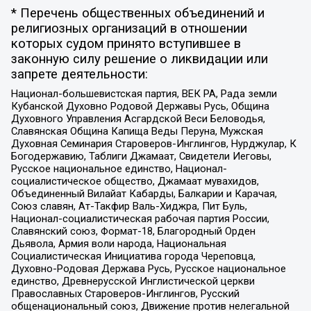
* Перечень общественных объединений и
религиозных организаций в отношении
которых судом принято вступившее в
законную силу решение о ликвидации или
запрете деятельности:
Национал-большевистская партия, ВЕК РА, Рада земли
Кубанской Духовно Родовой Державы Русь, Община
Духовного Управления Асгардской Веси Беловодья,
Славянская Община Капища Веды Перуна, Мужская
Духовная Семинария Староверов-Инглингов, Нурджулар, К
Богодержавию, Таблиги Джамаат, Свидетели Иеговы,
Русское национальное единство, Национал-
социалистическое общество, Джамаат мувахидов,
Объединенный Вилайат Кабарды, Балкарии и Карачая,
Союз славян, Ат-Такфир Валь-Хиджра, Пит Буль,
Национал-социалистическая рабочая партия России,
Славянский союз, Формат-18, Благородный Орден
Дьявола, Армия воли народа, Национальная
Социалистическая Инициатива города Череповца,
Духовно-Родовая Держава Русь, Русское национальное
единство, Древнерусской Инглистической церкви
Православных Староверов-Инглингов, Русский
общенациональный союз, Движение против нелегальной