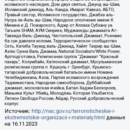
исламского наследия, Дом двух святых, Джунд аш-Шам,
Исламский джихад, Аль-Каида, Имарат Кавказ, АБТО,
Правый сектор, Исламское государство, Джабха аль-
Нусра ли-Ахль аш-Шам, Народное ополчение имени К.
Минина и Д. Пожарского, Аджр от Аллаха Субхану уа
Тагьаля SHAM, АУМ Синрике, Муджахеды джамаата Ат-
Тавхида Валь-Джихад, Чистопольский Джамаат, Рохнамо
ба суи давлати исломи, Террористическое сообщество
Сеть, Катиба Таухид валь-Джихад, Хайят Тахрир аш-Шам,
Ахлю Сунна Валь Джамаа, National Socialism/White Power,
Артподготовка, Религиозная группа “Джамаат “Красный
пахарь”, Колумбайн, Хатлонский джамаат, Мусульманская
религиозная группа п. Кушкуль г. Оренбург, Крымско-
татарский добровольческий батальон имени Номана
Челебиджихана, Азов, Партия исламского возрождения
Таджикистана, Народная самооборона, Дуббайский
джамаат, московская ячейка, Батал-Хаджи Белхороев,
Маньяки Культ Убийц, Молодёжь Которая Улыбается,
Легион Свобода России, Айдар, Русский добровольческий
корпус
Источник:
http://nac.gov.ru/terroristicheskie-i-
ekstremistskie-organizacii-i-materialy.html
данные
на
16.11.2023