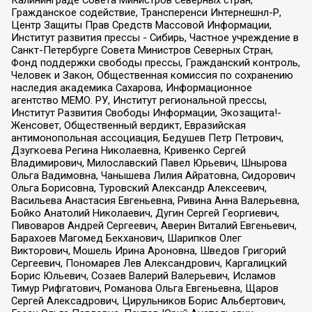
Гражданское содействие, Трансперенси Интернешнл-Р,
Центр Защиты Прав Средств Массовой Информации,
Институт развития прессы - Сибирь, Частное учреждение в
Санкт-Петербурге Совета Министров Северных Стран,
Фонд поддержки свободы прессы, Гражданский контроль,
Человек и Закон, Общественная комиссия по сохранению
наследия академика Сахарова, Информационное
агентство МЕМО. РУ, Институт региональной прессы,
Институт Развития Свободы Информации, Экозащита!-
Женсовет, Общественный вердикт, Евразийская
антимонопольная ассоциация, Бедушев Петр Петрович,
Дзугкоева Регина Николаевна, Кривенко Сергей
Владимирович, Милославский Павел Юрьевич, Шнырова
Ольга Вадимовна, Чанышева Лилия Айратовна, Сидорович
Ольга Борисовна, Туровский Александр Алексеевич,
Васильева Анастасия Евгеньевна, Ривина Анна Валерьевна,
Бойко Анатолий Николаевич, Дугин Сергей Георгиевич,
Пивоваров Андрей Сергеевич, Аверин Виталий Евгеньевич,
Барахоев Магомед Бекханович, Шарипков Олег
Викторович, Мошель Ирина Ароновна, Шведов Григорий
Сергеевич, Пономарев Лев Александрович, Каргалицкий
Борис Юльевич, Созаев Валерий Валерьевич, Исламов
Тимур Рифгатович, Романова Ольга Евгеньевна, Щаров
Сергей Алексадрович, Цирульников Борис Альбертович,