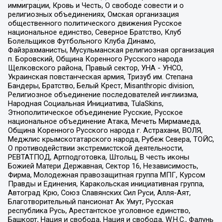
иммиграции, Кровь и Честь, О свободе совести и о
религиозных объединениях, Омская организация
общественного политического движения Русское
национальное единство, Северное Братство, Клуб
Болельщиков Футбольного Клуба Динамо,
Файзрахманисты, Мусульманская религиозная организация
п. Боровский, Община Коренного Русского народа
Щелковского района, Правый сектор, УНА - УНСО,
Украинская повстанческая армия, Тризуб им. Степана
Бандеры, Братство, Белый Крест, Misanthropic division,
Религиозное объединение последователей инглиизма,
Народная Социальная Инициатива, TulaSkins,
Этнополитическое объединение Русские, Русское
национальное объединение Атака, Мечеть Мирмамеда,
Община Коренного Русского народа г. Астрахани, ВОЛЯ,
Меджлис крымскотатарского народа, Рубеж Севера, ТОЙС,
О противодействии экстремистской деятельности,
РЕВТАТПОД, Артподготовка, Штольц, В честь иконы
Божией Матери Державная, Сектор 16, Независимость,
Фирма, Молодежная правозащитная группа МПГ, Курсом
Правды и Единения, Каракольская инициативная группа,
Автоград Крю, Союз Славянских Сил Руси, Алля-Аят,
Благотворительный пансионат Ак Умут, Русская
республика Русь, Арестантское уголовное единство,
Башкорт, Нация и свобода, Нация и свобода, W.H.С., Фалунь