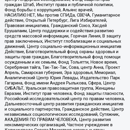
граждан Штаб, Институт права и публичной политики,
Фонд борьбы с коррупцией, Альянс врачей,
НАСИЛИЮ.НЕТ, Мы против СПИДа, СВЕЧА, Гуманитарное
действие, Открытый Петербург, Лига Избирателей,
Правовая инициатива, Гражданский Союз, Хасдей
Ерушалаим, Центр поддержки и содействия развитию
средств массовой информации, Горячая Линия, В защиту
прав заключенных, Институт глобализации и социальных
движений, Центр социально-информационных инициатив
Действие, Благотворительный фонд охраны здоровья и
защиты прав граждан, Благотворительный фонд помощи
осужденным и их семьям, Фонд Тольятти, Новое время,
Серебряная тайга, Так-Так-Так, Сова, центр Анна, Проект
Апрель, Самарская губерния, Эра здоровья, Мемориал,
Аналитический Центр Юрия Левады, Издательство Парк
Гагарина, Фонд имени Андрея Рылькова, Сфера, Центр
СИБАЛЬТ, Уральская правозащитная группа, Женщины
Евразии, Институт прав человека, Фонд защиты гласности,
Российский исследовательский центр по правам человека,
Дальневосточный центр развития гражданских инициатив
и социального партнерства, Гражданское действие, Центр
независимых социологических исследований, Сутяжник,
АКАДЕМИЯ ПО ПРАВАМ ЧЕЛОВЕКА, Центр развития
некоммерческих организаций, Частное учреждение в
Калининграде Совета Министров северных стран,