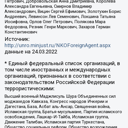
Петрович, Добровольская Анна Дмитриевна, Королева
Александра Евгеньевна, Смирнов Владимир
Александрович, Вицин Сергей Ефимович, Золотухин Борис
Андреевич, Левинсон Лев Семенович, Локшина Татьяна
Иосифовна, Орлов Олег Петрович, Полякова Мара
Федоровна, Резник Генри Маркович, Захаров Герман
Константинович
Источник:
http://unro.minjust.ru/NKOForeignAgent.aspx
данные на
24.03.2022
* Единый федеральный список организаций, в
том числе иностранных и международных
организаций, признанных в соответствии с
законодательством Российской Федерации
террористическими:
Высший военный Маджлисуль Шура Объединенных сил
моджахедов Кавказа, Конгресс народов Ичкерии и
Дагестана, База, Асбат аль-Ансар, Священная война,
Исламская группа, Братья-мусульмане, Партия исламского
освобождения, Лашкар-И-Тайба, Исламская группа,
Движение Талибан, Исламская партия Туркестана,
Общество социальных реформ, Общество возрождения