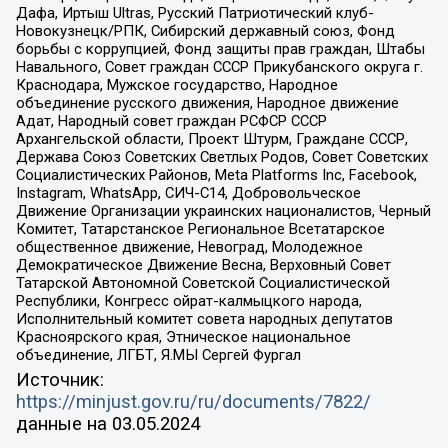
Дафа, Иртыш Ultras, Русский Патриотический клуб-
Новокузнецк/РПК, Сибирский державный союз, Фонд
борьбы с коррупцией, Фонд защиты прав граждан, Штабы
Навального, Совет граждан СССР Прикубанского округа г.
Краснодара, Мужское государство, Народное
объединение русского движения, Народное движение
Адат, Народный совет граждан РСФСР СССР
Архангельской области, Проект Штурм, Граждане СССР,
Держава Союз Советских Светлых Родов, Совет Советских
Социалистических Районов, Meta Platforms Inc, Facebook,
Instagram, WhatsApp, СИЧ-С14, Добровольческое
Движение Организации украинских националистов, Черный
Комитет, Татарстанское Региональное Всетатарское
общественное движение, Невоград, Молодежное
Демократическое Движение Весна, Верховный Совет
Татарской Автономной Советской Социалистической
Республики, Конгресс ойрат-калмыцкого народа,
Исполнительный комитет совета народных депутатов
Красноярского края, Этническое национальное
объединение, ЛГБТ, Я.МЫ Сергей Фургал
Источник:
https://minjust.gov.ru/ru/documents/7822/
данные на
03.05.2024