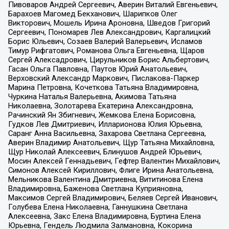
Пивоваров Андрей Сергеевич, Аверин Виталий Евгеньевич,
Барахоев Магомед Бекханович, Шарипков Олег
Викторович, Мошель Ирина Ароновна, Шведов Григорий
Сергеевич, Пономарев Лев Александрович, Каргалицкий
Борис Юльевич, Созаев Валерий Валерьевич, Исламов
Тимур Рифгатович, Романова Ольга Евгеньевна, Щаров
Сергей Алексадрович, Цирульников Борис Альбертович,
Гасан Ольга Павловна, Паутов Юрий Анатольевич,
Верховский Александр Маркович, Пислакова-Паркер
Марина Петровна, Кочеткова Татьяна Владимировна,
Чуркина Наталья Валерьевна, Акимова Татьяна
Николаевна, Золотарева Екатерина Александровна,
Рачинский Ян Збигневич, Жемкова Елена Борисовна,
Гудков Лев Дмитриевич, Илларионова Юлия Юрьевна,
Саранг Анна Васильевна, Захарова Светлана Сергеевна,
Аверин Владимир Анатольевич, Щур Татьяна Михайловна,
Щур Николай Алексеевич, Блинушов Андрей Юрьевич,
Мосин Алексей Геннадьевич, Гефтер Валентин Михайлович,
Симонов Алексей Кириллович, Флиге Ирина Анатольевна,
Мельникова Валентина Дмитриевна, Вититинова Елена
Владимировна, Баженова Светлана Куприяновна,
Максимов Сергей Владимирович, Беляев Сергей Иванович,
Голубева Елена Николаевна, Ганнушкина Светлана
Алексеевна, Закс Елена Владимировна, Буртина Елена
Юрьевна, Гендель Людмила Залмановна, Кокорина