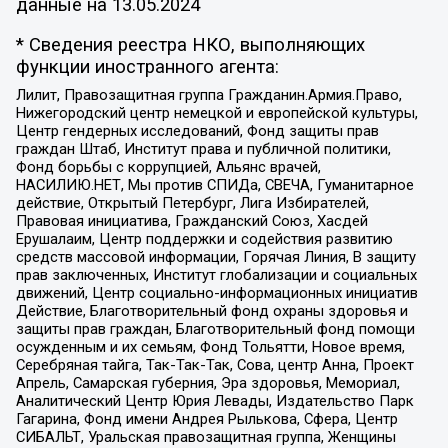
данные на
13.05.2024
* Сведения реестра НКО, выполняющих
функции иностранного агента:
Лилит, Правозащитная группа Гражданин.Армия.Право,
Нижегородский центр немецкой и европейской культуры,
Центр гендерных исследований, Фонд защиты прав
граждан Штаб, Институт права и публичной политики,
Фонд борьбы с коррупцией, Альянс врачей,
НАСИЛИЮ.НЕТ, Мы против СПИДа, СВЕЧА, Гуманитарное
действие, Открытый Петербург, Лига Избирателей,
Правовая инициатива, Гражданский Союз, Хасдей
Ерушалаим, Центр поддержки и содействия развитию
средств массовой информации, Горячая Линия, В защиту
прав заключенных, Институт глобализации и социальных
движений, Центр социально-информационных инициатив
Действие, Благотворительный фонд охраны здоровья и
защиты прав граждан, Благотворительный фонд помощи
осужденным и их семьям, Фонд Тольятти, Новое время,
Серебряная тайга, Так-Так-Так, Сова, центр Анна, Проект
Апрель, Самарская губерния, Эра здоровья, Мемориал,
Аналитический Центр Юрия Левады, Издательство Парк
Гагарина, Фонд имени Андрея Рылькова, Сфера, Центр
СИБАЛЬТ, Уральская правозащитная группа, Женщины