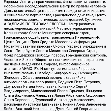
Евразии, Институт прав человека, Фонд защиты гласности,
Российский исследовательский центр по правам человека,
Дальневосточный центр развития гражданских инициатив
и социального партнерства, Гражданское действие, Центр
независимых социологических исследований, Сутяжник,
АКАДЕМИЯ ПО ПРАВАМ ЧЕЛОВЕКА, Центр развития
некоммерческих организаций, Частное учреждение в
Калининграде Совета Министров северных стран,
Гражданское содействие, Трансперенси Интернешнл-Р,
Центр Защиты Прав Средств Массовой Информации,
Институт развития прессы - Сибирь, Частное учреждение в
Санкт-Петербурге Совета Министров Северных Стран,
Фонд поддержки свободы прессы, Гражданский контроль,
Человек и Закон, Общественная комиссия по сохранению
наследия академика Сахарова, Информационное
агентство МЕМО. РУ, Институт региональной прессы,
Институт Развития Свободы Информации, Экозащита!-
Женсовет, Общественный вердикт, Евразийская
антимонопольная ассоциация, Бедушев Петр Петрович,
Дзугкоева Регина Николаевна, Кривенко Сергей
Владимирович, Милославский Павел Юрьевич, Шнырова
Ольга Вадимовна, Чанышева Лилия Айратовна, Сидорович
Ольга Борисовна, Туровский Александр Алексеевич,
Васильева Анастасия Евгеньевна, Ривина Анна Валерьевна,
Бойко Анатолий Николаевич, Дугин Сергей Георгиевич,