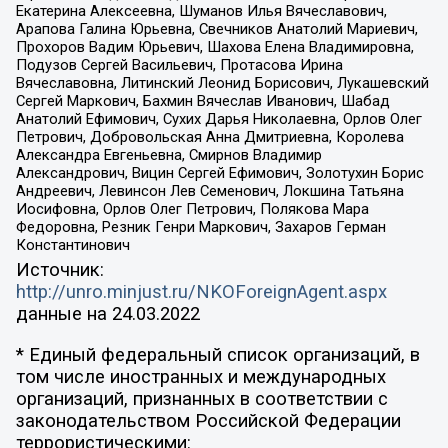
Екатерина Алексеевна, Шуманов Илья Вячеславович,
Арапова Галина Юрьевна, Свечников Анатолий Мариевич,
Прохоров Вадим Юрьевич, Шахова Елена Владимировна,
Подузов Сергей Васильевич, Протасова Ирина
Вячеславовна, Литинский Леонид Борисович, Лукашевский
Сергей Маркович, Бахмин Вячеслав Иванович, Шабад
Анатолий Ефимович, Сухих Дарья Николаевна, Орлов Олег
Петрович, Добровольская Анна Дмитриевна, Королева
Александра Евгеньевна, Смирнов Владимир
Александрович, Вицин Сергей Ефимович, Золотухин Борис
Андреевич, Левинсон Лев Семенович, Локшина Татьяна
Иосифовна, Орлов Олег Петрович, Полякова Мара
Федоровна, Резник Генри Маркович, Захаров Герман
Константинович
Источник:
http://unro.minjust.ru/NKOForeignAgent.aspx
данные на
24.03.2022
* Единый федеральный список организаций, в
том числе иностранных и международных
организаций, признанных в соответствии с
законодательством Российской Федерации
террористическими: