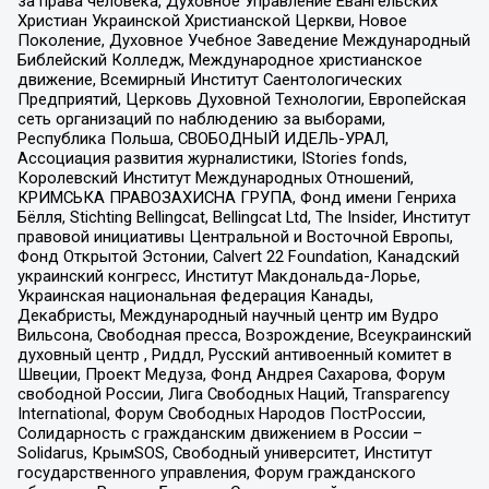
за права человека, Духовное Управление Евангельских
Христиан Украинской Христианской Церкви, Новое
Поколение, Духовное Учебное Заведение Международный
Библейский Колледж, Международное христианское
движение, Всемирный Институт Саентологических
Предприятий, Церковь Духовной Технологии, Европейская
сеть организаций по наблюдению за выборами,
Республика Польша, СВОБОДНЫЙ ИДЕЛЬ-УРАЛ,
Ассоциация развития журналистики, IStories fonds,
Королевский Институт Международных Отношений,
КРИМСЬКА ПРАВОЗАХИСНА ГРУПА, Фонд имени Генриха
Бёлля, Stichting Bellingcat, Bellingcat Ltd, The Insider, Институт
правовой инициативы Центральной и Восточной Европы,
Фонд Открытой Эстонии, Calvert 22 Foundation, Канадский
украинский конгресс, Институт Макдональда-Лорье,
Украинская национальная федерация Канады,
Декабристы, Международный научный центр им Вудро
Вильсона, Свободная пресса, Возрождение, Всеукраинский
духовный центр , Риддл, Русский антивоенный комитет в
Швеции, Проект Медуза, Фонд Андрея Сахарова, Форум
свободной России, Лига Свободных Наций, Transparеncy
International, Форум Свободных Народов ПостРоссии,
Солидарность с гражданским движением в России –
Solidarus, КрымSOS, Свободный университет, Институт
государственного управления, Форум гражданского