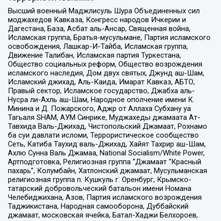
Высший военный Маджлисуль Шура Объединенных сил
моджахедов Кавказа, Конгресс народов Ичкерии и
Дагестана, База, Асбат аль-Ансар, Священная война,
Исламская группа, Братья-мусульмане, Партия исламского
освобождения, Лашкар-И-Тайба, Исламская группа,
Движение Талибан, Исламская партия Туркестана,
Общество социальных реформ, Общество возрождения
исламского наследия, Дом двух святых, Джунд аш-Шам,
Исламский джихад, Аль-Каида, Имарат Кавказ, АБТО,
Правый сектор, Исламское государство, Джабха аль-
Нусра ли-Ахль аш-Шам, Народное ополчение имени К.
Минина и Д. Пожарского, Аджр от Аллаха Субхану уа
Тагьаля SHAM, АУМ Синрике, Муджахеды джамаата Ат-
Тавхида Валь-Джихад, Чистопольский Джамаат, Рохнамо
ба суи давлати исломи, Террористическое сообщество
Сеть, Катиба Таухид валь-Джихад, Хайят Тахрир аш-Шам,
Ахлю Сунна Валь Джамаа, National Socialism/White Power,
Артподготовка, Религиозная группа “Джамаат “Красный
пахарь”, Колумбайн, Хатлонский джамаат, Мусульманская
религиозная группа п. Кушкуль г. Оренбург, Крымско-
татарский добровольческий батальон имени Номана
Челебиджихана, Азов, Партия исламского возрождения
Таджикистана, Народная самооборона, Дуббайский
джамаат, московская ячейка, Батал-Хаджи Белхороев,