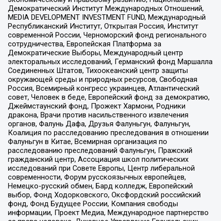
Демократический Институт Международных Отношений,
MEDIA DEVELOPMENT INVESTMENT FUND, Международный
Республиканский Институт, Открытая Россия, Институт
современной России, Черноморский фонд регионального
сотрудничества, Европейская Платформа за
Демократические Выборы, Международный центр
электоральных исследований, Германский фонд Маршалла
Соединенных Штатов, Тихоокеанский центр защиты
окружающей среды и природных ресурсов, Свободная
Россия, Всемирный конгресс украинцев, Атлантический
совет, Человек в беде, Европейский фонд за демократию,
Джеймстаунский фонд, Прожект Хармони, Родники
дракона, Врачи против насильственного извлечения
органов, Фалунь Дафа, Друзья Фалуньгун, Фалуньгун,
Коалиция по расследованию преследования в отношении
Фалуньгун в Китае, Всемирная организация по
расследованию преследований Фалуньгун, Пражский
гражданский центр, Ассоциация школ политических
исследований при Совете Европы, Центр либеральной
современности, Форум русскоязычных европейцев,
Немецко-русский обмен, Бард колледж, Европейский
выбор, Фонд Ходорковского, Оксфордский российский
фонд, Фонд Будущее России, Компания свободы
информации, Проект Медиа, Международное партнерство