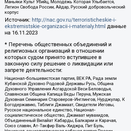
Маньяки Культ Убийц, Молодёжь Которая Улыбается,
Легион Свобода России, Айдар, Русский добровольческий
корпус
Источник:
http://nac.gov.ru/terroristicheskie-i-
ekstremistskie-organizacii-i-materialy.html
данные
на
16.11.2023
* Перечень общественных объединений и
религиозных организаций в отношении
которых судом принято вступившее в
законную силу решение о ликвидации или
запрете деятельности:
Национал-большевистская партия, ВЕК РА, Рада земли
Кубанской Духовно Родовой Державы Русь, Община
Духовного Управления Асгардской Веси Беловодья,
Славянская Община Капища Веды Перуна, Мужская
Духовная Семинария Староверов-Инглингов, Нурджулар, К
Богодержавию, Таблиги Джамаат, Свидетели Иеговы,
Русское национальное единство, Национал-
социалистическое общество, Джамаат мувахидов,
Объединенный Вилайат Кабарды, Балкарии и Карачая,
Союз славян, Ат-Такфир Валь-Хиджра, Пит Буль,
Национал-социалистическая рабочая партия России,