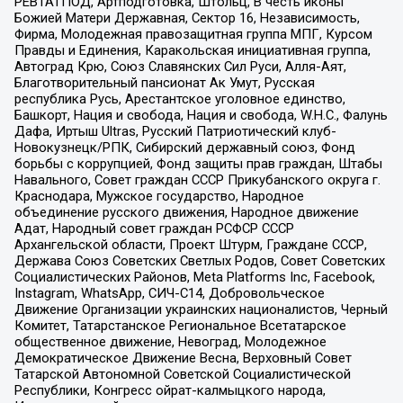
РЕВТАТПОД, Артподготовка, Штольц, В честь иконы
Божией Матери Державная, Сектор 16, Независимость,
Фирма, Молодежная правозащитная группа МПГ, Курсом
Правды и Единения, Каракольская инициативная группа,
Автоград Крю, Союз Славянских Сил Руси, Алля-Аят,
Благотворительный пансионат Ак Умут, Русская
республика Русь, Арестантское уголовное единство,
Башкорт, Нация и свобода, Нация и свобода, W.H.С., Фалунь
Дафа, Иртыш Ultras, Русский Патриотический клуб-
Новокузнецк/РПК, Сибирский державный союз, Фонд
борьбы с коррупцией, Фонд защиты прав граждан, Штабы
Навального, Совет граждан СССР Прикубанского округа г.
Краснодара, Мужское государство, Народное
объединение русского движения, Народное движение
Адат, Народный совет граждан РСФСР СССР
Архангельской области, Проект Штурм, Граждане СССР,
Держава Союз Советских Светлых Родов, Совет Советских
Социалистических Районов, Meta Platforms Inc, Facebook,
Instagram, WhatsApp, СИЧ-С14, Добровольческое
Движение Организации украинских националистов, Черный
Комитет, Татарстанское Региональное Всетатарское
общественное движение, Невоград, Молодежное
Демократическое Движение Весна, Верховный Совет
Татарской Автономной Советской Социалистической
Республики, Конгресс ойрат-калмыцкого народа,