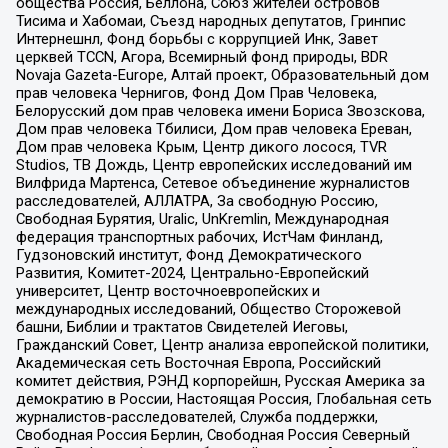
общества Россия, Беллона, Союз жителей островов
Тисима и Хабомаи, Съезд народных депутатов, Гринпис
Интернешнл, Фонд борьбы с коррупцией Инк, Завет
церквей TCCN, Агора, Всемирный фонд природы, BDR
Novaja Gazeta-Europe, Алтай проект, Образовательный дом
прав человека Чернигов, Фонд Дом Прав Человека,
Белорусский дом прав человека имени Бориса Звозскова,
Дом прав человека Тбилиси, Дом прав человека Ереван,
Дом прав человека Крым, Центр дикого лосося, TVR
Studios, ТВ Дождь, Центр европейских исследований им
Вилфрида Мартенса, Сетевое объединение журналистов
расследователей, АЛЛАТРА, За свободную Россию,
Свободная Бурятия, Uralic, UnKremlin, Международная
федерация транспортных рабочих, ИстЧам Финланд,
Гудзоновский институт, Фонд Демократического
Развития, Комитет-2024, Центрально-Европейский
университет, Центр восточноевропейских и
международных исследований, Общество Сторожевой
башни, Библии и трактатов Свидетелей Иеговы,
Гражданский Совет, Центр анализа европейской политики,
Академическая сеть Восточная Европа, Российский
комитет действия, РЭНД корпорейшн, Русская Америка за
демократию в России, Настоящая Россия, Глобальная сеть
журналистов-расследователей, Служба поддержки,
Свободная Россия Берлин, Свободная Россия Северный