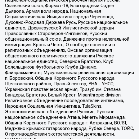
Славянский союз, Формат-18, Благородный Орден
Дьявола, Армия воли народа, Национальная
Социалистическая Инициатива города Череповца,
Духовно-Родовая Держава Русь, Русское национальное
единство, Древнерусской Инглистической церкви
Православных Староверов-Инглингов, Русский
общенациональный союз, Движение против нелегальной
иммиграции, Кровь и Честь, О свободе совести и о
религиозных объединениях, Омская организация
общественного политического движения Русское
национальное единство, Северное Братство, Клуб
Болельщиков Футбольного Клуба Динамо,
Файзрахманисты, Мусульманская религиозная организация
п. Боровский, Община Коренного Русского народа
Щелковского района, Правый сектор, УНА - УНСО,
Украинская повстанческая армия, Тризуб им. Степана
Бандеры, Братство, Белый Крест, Misanthropic division,
Религиозное объединение последователей инглиизма,
Народная Социальная Инициатива, TulaSkins,
Этнополитическое объединение Русские, Русское
национальное объединение Атака, Мечеть Мирмамеда,
Община Коренного Русского народа г. Астрахани, ВОЛЯ,
Меджлис крымскотатарского народа, Рубеж Севера, ТОЙС,
О противодействии экстремистской деятельности,