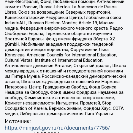
Рейн-Вестфалия, Фонд глобальной помощи, Антивоенный
комитет России, Russie-Libertes, La Asocicion de Rusos
Libres, Союз за возвращение Северных территорий,
Крымскотатарский Ресурсный Центр, Глобальный союз
IndustriALL, Russian Election Monitor, Article 19, Мнение
медиа, Федерация анархического черного креста, Радио
Свободная Европа, Германское общество изучения
Восточной Европы, Фонд имени Фридриха Эберта, XZ
gGmbH, Мобильная академия поддержки гендерной
демократии и миротворчества, Форум имени Льва
Копелева, American Councils for International Education,
Cultural Vistas, Institute of International Education,
Антивоенное движение Антальи, Открытый диалог, Школа
международных отношений и государственной политики
им Питера Мунка, Российско-канадский демократический
альянс, Школа международных отношений им Нормана
Патерсона, Центр Гражданских Свобод, Фонд Бориса
Немцова за Свободу, Фонд имени Фридриха Науманна за
свободу, Феминистское антивоенное сопротивление,
Комитет независимости Ингушетии, Прометей, Stop
Occupation of Karelia, Вернись живым, Фридом Хаус, СОТА
медиа, Либерально-демократическая Лига Украины
Источник:
https://minjust.gov.ru/ru/documents/7756/