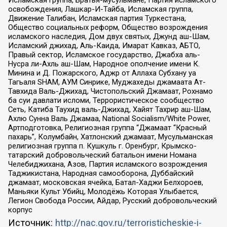
Исламская группа, Братья-мусульмане, Партия исламского
освобождения, Лашкар-И-Тайба, Исламская группа,
Движение Талибан, Исламская партия Туркестана,
Общество социальных реформ, Общество возрождения
исламского наследия, Дом двух святых, Джунд аш-Шам,
Исламский джихад, Аль-Каида, Имарат Кавказ, АБТО,
Правый сектор, Исламское государство, Джабха аль-
Нусра ли-Ахль аш-Шам, Народное ополчение имени К.
Минина и Д. Пожарского, Аджр от Аллаха Субхану уа
Тагьаля SHAM, АУМ Синрике, Муджахеды джамаата Ат-
Тавхида Валь-Джихад, Чистопольский Джамаат, Рохнамо
ба суи давлати исломи, Террористическое сообщество
Сеть, Катиба Таухид валь-Джихад, Хайят Тахрир аш-Шам,
Ахлю Сунна Валь Джамаа, National Socialism/White Power,
Артподготовка, Религиозная группа “Джамаат “Красный
пахарь”, Колумбайн, Хатлонский джамаат, Мусульманская
религиозная группа п. Кушкуль г. Оренбург, Крымско-
татарский добровольческий батальон имени Номана
Челебиджихана, Азов, Партия исламского возрождения
Таджикистана, Народная самооборона, Дуббайский
джамаат, московская ячейка, Батал-Хаджи Белхороев,
Маньяки Культ Убийц, Молодёжь Которая Улыбается,
Легион Свобода России, Айдар, Русский добровольческий
корпус
Источник:
http://nac.gov.ru/terroristicheskie-i-