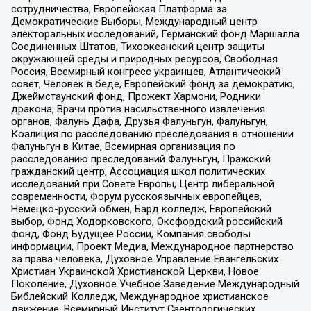
сотрудничества, Европейская Платформа за
Демократические Выборы, Международный центр
электоральных исследований, Германский фонд Маршалла
Соединенных Штатов, Тихоокеанский центр защиты
окружающей среды и природных ресурсов, Свободная
Россия, Всемирный конгресс украинцев, Атлантический
совет, Человек в беде, Европейский фонд за демократию,
Джеймстаунский фонд, Прожект Хармони, Родники
дракона, Врачи против насильственного извлечения
органов, Фалунь Дафа, Друзья Фалуньгун, Фалуньгун,
Коалиция по расследованию преследования в отношении
Фалуньгун в Китае, Всемирная организация по
расследованию преследований Фалуньгун, Пражский
гражданский центр, Ассоциация школ политических
исследований при Совете Европы, Центр либеральной
современности, Форум русскоязычных европейцев,
Немецко-русский обмен, Бард колледж, Европейский
выбор, Фонд Ходорковского, Оксфордский российский
фонд, Фонд Будущее России, Компания свободы
информации, Проект Медиа, Международное партнерство
за права человека, Духовное Управление Евангельских
Христиан Украинской Христианской Церкви, Новое
Поколение, Духовное Учебное Заведение Международный
Библейский Колледж, Международное христианское
движение, Всемирный Институт Саентологических