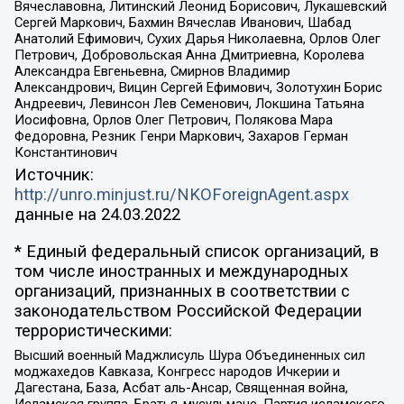
Вячеславовна, Литинский Леонид Борисович, Лукашевский
Сергей Маркович, Бахмин Вячеслав Иванович, Шабад
Анатолий Ефимович, Сухих Дарья Николаевна, Орлов Олег
Петрович, Добровольская Анна Дмитриевна, Королева
Александра Евгеньевна, Смирнов Владимир
Александрович, Вицин Сергей Ефимович, Золотухин Борис
Андреевич, Левинсон Лев Семенович, Локшина Татьяна
Иосифовна, Орлов Олег Петрович, Полякова Мара
Федоровна, Резник Генри Маркович, Захаров Герман
Константинович
Источник:
http://unro.minjust.ru/NKOForeignAgent.aspx
данные на
24.03.2022
* Единый федеральный список организаций, в
том числе иностранных и международных
организаций, признанных в соответствии с
законодательством Российской Федерации
террористическими:
Высший военный Маджлисуль Шура Объединенных сил
моджахедов Кавказа, Конгресс народов Ичкерии и
Дагестана, База, Асбат аль-Ансар, Священная война,