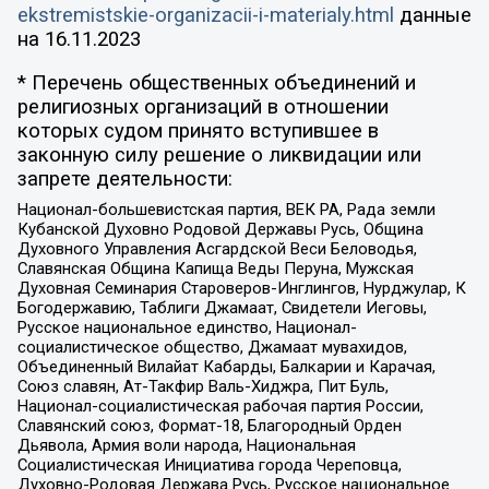
ekstremistskie-organizacii-i-materialy.html
данные
на
16.11.2023
* Перечень общественных объединений и
религиозных организаций в отношении
которых судом принято вступившее в
законную силу решение о ликвидации или
запрете деятельности:
Национал-большевистская партия, ВЕК РА, Рада земли
Кубанской Духовно Родовой Державы Русь, Община
Духовного Управления Асгардской Веси Беловодья,
Славянская Община Капища Веды Перуна, Мужская
Духовная Семинария Староверов-Инглингов, Нурджулар, К
Богодержавию, Таблиги Джамаат, Свидетели Иеговы,
Русское национальное единство, Национал-
социалистическое общество, Джамаат мувахидов,
Объединенный Вилайат Кабарды, Балкарии и Карачая,
Союз славян, Ат-Такфир Валь-Хиджра, Пит Буль,
Национал-социалистическая рабочая партия России,
Славянский союз, Формат-18, Благородный Орден
Дьявола, Армия воли народа, Национальная
Социалистическая Инициатива города Череповца,
Духовно-Родовая Держава Русь, Русское национальное