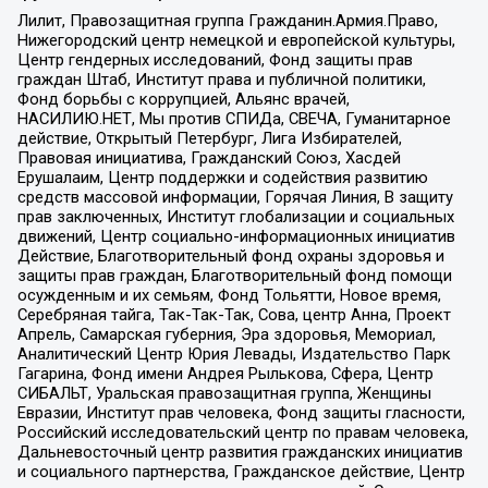
Лилит, Правозащитная группа Гражданин.Армия.Право,
Нижегородский центр немецкой и европейской культуры,
Центр гендерных исследований, Фонд защиты прав
граждан Штаб, Институт права и публичной политики,
Фонд борьбы с коррупцией, Альянс врачей,
НАСИЛИЮ.НЕТ, Мы против СПИДа, СВЕЧА, Гуманитарное
действие, Открытый Петербург, Лига Избирателей,
Правовая инициатива, Гражданский Союз, Хасдей
Ерушалаим, Центр поддержки и содействия развитию
средств массовой информации, Горячая Линия, В защиту
прав заключенных, Институт глобализации и социальных
движений, Центр социально-информационных инициатив
Действие, Благотворительный фонд охраны здоровья и
защиты прав граждан, Благотворительный фонд помощи
осужденным и их семьям, Фонд Тольятти, Новое время,
Серебряная тайга, Так-Так-Так, Сова, центр Анна, Проект
Апрель, Самарская губерния, Эра здоровья, Мемориал,
Аналитический Центр Юрия Левады, Издательство Парк
Гагарина, Фонд имени Андрея Рылькова, Сфера, Центр
СИБАЛЬТ, Уральская правозащитная группа, Женщины
Евразии, Институт прав человека, Фонд защиты гласности,
Российский исследовательский центр по правам человека,
Дальневосточный центр развития гражданских инициатив
и социального партнерства, Гражданское действие, Центр