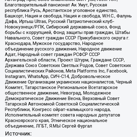
Благотворительный пансионат Ак Умут, Русская
республика Русь, Арестантское уголовное единство,
Башкорт, Нация и свобода, Нация и свобода, W.H.С., Фалунь
Дафа, Иртыш Ultras, Русский Патриотический клуб-
Новокузнецк/РПК, Сибирский державный союз, Фонд
борьбы с коррупцией, Фонд защиты прав граждан, Штабы
Навального, Совет граждан СССР Прикубанского округа г.
Краснодара, Мужское государство, Народное
объединение русского движения, Народное движение
Адат, Народный совет граждан РСФСР СССР
Архангельской области, Проект Штурм, Граждане СССР,
Держава Союз Советских Светлых Родов, Совет Советских
Социалистических Районов, Meta Platforms Inc, Facebook,
Instagram, WhatsApp, СИЧ-С14, Добровольческое
Движение Организации украинских националистов, Черный
Комитет, Татарстанское Региональное Всетатарское
общественное движение, Невоград, Молодежное
Демократическое Движение Весна, Верховный Совет
Татарской Автономной Советской Социалистической
Республики, Конгресс ойрат-калмыцкого народа,
Исполнительный комитет совета народных депутатов
Красноярского края, Этническое национальное
объединение, ЛГБТ, Я.МЫ Сергей Фургал
Источник: