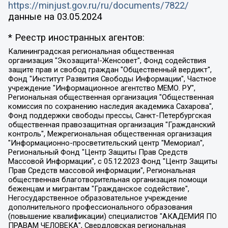
https://minjust.gov.ru/ru/documents/7822/
данные на
03.05.2024
* Реестр иностранных агентов:
Калининградская региональная общественная организация "Экозащита!-Женсовет", Фонд содействия защите прав и свобод граждан "Общественный вердикт", Фонд "Институт Развития Свободы Информации", Частное учреждение "Информационное агентство МЕМО. РУ", Региональная общественная организация "Общественная комиссия по сохранению наследия академика Сахарова", Фонд поддержки свободы прессы, Санкт-Петербургская общественная правозащитная организация "Гражданский контроль", Межрегиональная общественная организация "Информационно-просветительский центр "Мемориал", Региональный Фонд "Центр Защиты Прав Средств Массовой Информации", с 05.12.2023 Фонд "Центр Защиты Прав Средств массовой информации", Региональная общественная благотворительная организация помощи беженцам и мигрантам "Гражданское содействие", Негосударственное образовательное учреждение дополнительного профессионального образования (повышение квалификации) специалистов "АКАДЕМИЯ ПО ПРАВАМ ЧЕЛОВЕКА", Свердловская региональная общественная организация "Сутяжник", Автономная некоммерческая организация "Центр независимых социологических исследований", Союз общественных объединений "Российский исследовательский центр по правам человека", Региональное общественное учреждение научно-информационный центр "МЕМОРИАЛ", Некоммерческая организация "Фонд защиты гласности", Автономная некоммерческая организация "Институт прав человека", Городская общественная организация "Екатеринбургское общество "МЕМОРИАЛ", Городская общественная организация "Рязанское историко-просветительское и правозащитное общество "Мемориал" (Рязанский Мемориал), Челябинский региональный орган общественной самодеятельности – женское общественное объединение "Женщины Евразии", Челябинский региональный орган общественной самодеятельности "Уральская правозащитная группа", Фонд содействия защите здоровья и социальной справедливости имени Андрея Рылькова, Автономная Некоммерческая Организация "Аналитический Центр Юрия Левады", Автономная некоммерческая организация социальной поддержки населения "Проект Апрель", Региональная общественная организация помощи женщинам и детям, находящимся в кризисной ситуации "Информационно-методический центр "Анна", Фонд содействия развитию массовых коммуникаций и правовому просвещению "Так-так-Так", Фонд содействия устойчивому развитию "Серебряная тайга", Свердловский региональный общественный фонд социальных проектов "Новое время", "Idel.Реалии", Кавказ.Реалии, Крым.Реалии, Телеканал Настоящее Время, Татаро-башкирская служба Радио Свобода (Azatliq Radiosi), Радио Свободная Европа/Радио Свобода (PCE/PC), "Сибирь.Реалии", "Фактограф", Благотворительный фонд помощи осужденным и их семьям, Автономная некоммерческая организация "Институт глобализации и социальных движений", Фонд "В защиту прав заключенных", Частное учреждение "Центр поддержки и содействия развитию средств массовой информации", Пензенский региональный общественный благотворительный фонд "Гражданский союз", "Север.Реалии", Некоммерческая организация Фонд "Правовая инициатива", Общество с ограниченной ответственностью "Радио Свободная Европа/Радио Свобода", Чешское информационное агентство "MEDIUM-ORIENT", Красноярская региональная общественная организация "Мы против СПИДа", Камалягин Денис Николаевич, Маркелов Сергей Евгеньевич, Пономарев Лев Александрович, Савицкая Людмила Алексеевна, Автономная некоммерческая организация "Центр по работе с проблемой насилия "НАСИЛИЮ.НЕТ", Межрегиональный профессиональный союз работников здравоохранения "Альянс врачей", Юридическое лицо, зарегистрированное в Латвийской Республике, SIA "Medusa Project" (регистрационный номер 40103797863, дата регистрации 10.06.2014), Некоммерческая организация "Фонд по борьбе с коррупцией", Автономная некоммерческая организация "Институт права и публичной политики", Баданин Роман Сергеевич, Гликин Максим Александрович, Железнова Мария Михайловна, Лукьянова Юлия Сергеевна, Маетная Елизавета Витальевна, Маняхин Петр Борисович, Чуракова Ольга Владимировна, Ярош Юлия Петровна, Юридическое лицо "The Insider SIA", зарегистрированное в Риге, Латвийская Республика (дата регистрации 26.06.2015), являющееся администратором доменного имени интернет-издания "The Insider SIA", https://theins.ru, Постернак Алексей Евгеньевич, Рубин Михаил Аркадьевич, Анин Роман Александрович, Юридическое лицо Istories fonds, зарегистрированное в Латвийской Республике (регистрационный номер 50008295751, дата регистрации 24.02.2020), Великовский Дмитрий Александрович, Долинина Ирина Николаевна, Мароховская Алеся Алексеевна, Шлейнов Роман Юрьевич, Шмагун Олеся Валентиновна, Общество с ограниченной ответственностью "Альтаир 2021", Общество с ограниченной ответственностью "Вега 2021", Общество с ограниченной ответственностью "Главный редактор 2021", Общество с ограниченной ответственностью "Ромашки монолит", Важенков Артем Валерьевич, Ивановская областная общественная организация "Центр гендерных исследований", Гурман Юрий Альбертович, Медиапроект "ОВД-Инфо", Егоров Владимир Владимирович, Жилинский Владимир Александрович, Общество с ограниченной ответственностью "ЗП", Иванова София Юрьевна, Карезина Инна Павловна, Кильтау Екатерина Викторовна, Петров Алексей Викторович, Пискунов Сергей Евгеньевич, Смирнов Сергей Сергеевич, Тихонов Михаил Сергеевич, Общество с ограниченной ответственностью "ЖУРНАЛИСТ-ИНОСТРАННЫЙ АГЕНТ", Арапова Галина Юрьевна, Вольтская Татьяна Анатольевна, Американская компания "Mason G.E.S. Anonymous Foundation" (США), являющаяся владельцем интернет-издания https://mnews.world/, Компания "Stichting Bellingcat", зарегистрированная в Нидерландах (дата регистрации 11.07.2018), Захаров Андрей Вячеславович, Клепиковская Екатерина Дмитриевна, Общество с ограниченной ответственностью "МЕМО", Перл Роман Александрович, Симонов Евгений Алексеевич, Соловьева Елена Анатольевна, Сотников Даниил Владимирович, Сурначева Елизавета Дмитриевна, Автономная некоммерческая организация по защите прав человека и информированию населения "Якутия – Наше Мнение", Общество с ограниченной ответственностью "Москоу диджитал медиа", с 26.01.2023 Общество с ограниченной ответственностью "Чайка Белые сады", Ветошкина Валерия Валерьевна, Заговора Максим Александрович, Межрегиональное общественное движение "Российская ЛГБТ - сеть", Оленичев Максим Владимирович, Павлов Иван Юрьевич, Скворцова Елена Сергеевна, Общество с ограниченной ответственностью "Как бы инагент", Кочетков Игорь Викторович, Общество с ограниченной ответственностью "Честные выборы", Еланчик Олег Александрович, Общество с ограниченной ответственностью "Нобелевский призыв", Гималова Регина Эмилевна, Григорьев Андрей Валерьевич, Григорьева Алина Александровна, Ассоциация по содействию защите прав призывников, альтернативнослужащих и военнослужащих "Правозащитная группа "Гражданин.Армия.Право", Хисамова Регина Фаритовна, Автономная некоммерческая организация по реализации социально-правовых программ "Лилит", Дальневосточное общественное движение "Маяк", Санкт-Петербургская ЛГБТ-инициативная группа "Выход", Инициативная группа ЛГБТ+ "Реверс", Алексеев Андрей Викторович, Бекбулатова Таисия Львовна, Беляев Иван Михайлович, Владыкина Елена Сергеевна, Гельман Марат Александрович, Никульшина Вероника Юрьевна, Толоконникова Надежда Андреевна, Шендерович Виктор Анатольевич, Общество с ограниченной ответственностью "Данное сообщение", Общество с ограниченной ответственностью Издательский дом "Новая глава", Айнбиндер Александра Александровна, Московский комьюнити-центр для ЛГБТ+инициатив, Благотворительный фонд развития филантропии, Deutsche Welle (Германия, Kurt-Schumacher-Strasse 3, 53113 Bonn), Борзунова Мария Михайловна, Воробьев Виктор Викторович, Голубева Анна Львовна, Константинова Алла Михайловна, Малкова Ирина Владимировна, Мурадов Мурад Абдулгалимович, Осетинская Елизавета Николаевна, Понасенков Евгений Николаевич, Ганапольский Матвей Юрьевич, Киселев Евгений Алексеевич, Борухович Ирина Григорьевна, Дремин Иван Тимофеевич, Дубровский Дмитрий Викторович, Красноярская региональная общественная организация поддержки и развития альтернативных образовательных технологий и межкультурных коммуникаций "ИНТЕРРА", Маяковская Екатерина Алексеевна, Фейгин Марк Захарович, Филимонов Андрей Викторович, Дзугкоева Регина Николаевна, Доброхотов Роман Александрович, Дудь Юрий Александрович, Елкин Сергей Владимирович, Кругликов Кирилл Игоревич, Сабунаева Мария Леонидовна, Семенов Алексей Владимирович, Шаинян Карен Багратович, Шульман Екатерина Михайловна, Асафьев Артур Валерьевич, Вахштайн Виктор Семенович, Венедиктов Алексей Алексеевич, Лушникова Екатерина Евгеньевна, Волков Леонид Михайлович, Невзоров Александр Глебович, Пархоменко Сергей Борисович, Сироткин Ярослав Николаевич, Кара-Мурза Владимир Владимирович, Баранова Наталья Владимировна, Гозман Леонид Яковлевич, Кагарлицкий Борис Юльевич, Климарев Михаил Валерьевич, Милов Владимир Станиславович, Автономная некоммерческая организация Краснодарский центр современного искусства "Типография", Моргенштерн Алишер Тагирович, Соболь Любовь Эдуардовна, Общество с ограниченной ответственностью "ЛИЗА НОРМ", Каспаров Гарри Кимович, Ходорковский Михаил Борисович, Общество с ограниченной ответственностью "Апрельские тезисы", Данилович Ирина Брониславовна, Кашин Олег Владимирович, Петров Николай Владимирович, Пивоваров Алексей Владимирович, Соколов Михаил Владимирович, Цветкова Юлия Владимировна, Чичваркин Евгений Александрович, Комитет против пыток/Команда против пыток, Общество с ограниченной ответственностью "Первый научный", Общество с ограниченной ответственностью "Вертолет и ко", Белоцерковская Вероника Борисовна, Кац Максим Евгеньевич, Лазарева Татьяна Юрьевна, Шаведдинов Руслан Табризович, Яшин Илья Валерьевич, Общество с ограниченной ответственностью "Иноагент ААВ", Алешковский Дмитрий Петрович, Альбац Евгения Марковна, Быков Дмитрий Львович, Галямина Юлия Евгеньевна, Лойко Сергей Леонидович, Мартынов Кирилл Константинович, Медведев Сергей Александрович, Крашенинников Федор Геннадиевич, Гордеева Катерина Вл