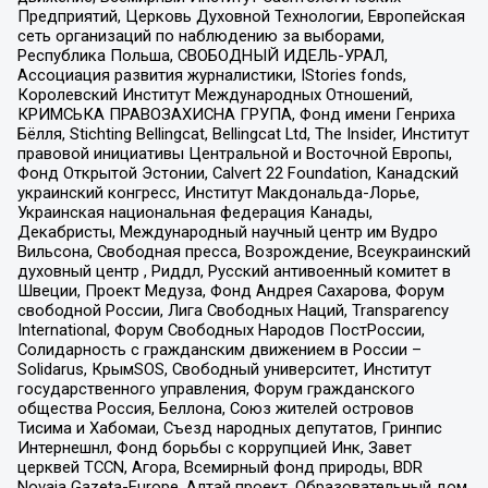
Предприятий, Церковь Духовной Технологии, Европейская
сеть организаций по наблюдению за выборами,
Республика Польша, СВОБОДНЫЙ ИДЕЛЬ-УРАЛ,
Ассоциация развития журналистики, IStories fonds,
Королевский Институт Международных Отношений,
КРИМСЬКА ПРАВОЗАХИСНА ГРУПА, Фонд имени Генриха
Бёлля, Stichting Bellingcat, Bellingcat Ltd, The Insider, Институт
правовой инициативы Центральной и Восточной Европы,
Фонд Открытой Эстонии, Calvert 22 Foundation, Канадский
украинский конгресс, Институт Макдональда-Лорье,
Украинская национальная федерация Канады,
Декабристы, Международный научный центр им Вудро
Вильсона, Свободная пресса, Возрождение, Всеукраинский
духовный центр , Риддл, Русский антивоенный комитет в
Швеции, Проект Медуза, Фонд Андрея Сахарова, Форум
свободной России, Лига Свободных Наций, Transparеncy
International, Форум Свободных Народов ПостРоссии,
Солидарность с гражданским движением в России –
Solidarus, КрымSOS, Свободный университет, Институт
государственного управления, Форум гражданского
общества Россия, Беллона, Союз жителей островов
Тисима и Хабомаи, Съезд народных депутатов, Гринпис
Интернешнл, Фонд борьбы с коррупцией Инк, Завет
церквей TCCN, Агора, Всемирный фонд природы, BDR
Novaja Gazeta-Europe, Алтай проект, Образовательный дом