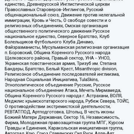
единство, Древнерусской Инглистической церкви
Православных Староверов-Инглингов, Русский
общенациональный союз, Движение против нелегальной
иммиграции, Кровь и Честь, О свободе совести и о
религиозных объединениях, Омская организация
общественного политического движения Русское
национальное единство, Северное Братство, Клуб
Болельщиков Футбольного Клуба Динамо,
Файзрахманисты, Мусульманская религиозная организация
п. Боровский, Община Коренного Русского народа
Щелковского района, Правый сектор, УНА - УНСО,
Украинская повстанческая армия, Тризуб им. Степана
Бандеры, Братство, Белый Крест, Misanthropic division,
Религиозное объединение последователей инглиизма,
Народная Социальная Инициатива, TulaSkins,
Этнополитическое объединение Русские, Русское
национальное объединение Атака, Мечеть Мирмамеда,
Община Коренного Русского народа г. Астрахани, ВОЛЯ,
Меджлис крымскотатарского народа, Рубеж Севера, ТОЙС,
О противодействии экстремистской деятельности,
РЕВТАТПОД, Артподготовка, Штольц, В честь иконы
Божией Матери Державная, Сектор 16, Независимость,
Фирма, Молодежная правозащитная группа МПГ, Курсом
Правды и Единения, Каракольская инициативная группа,
Автоград Крю, Союз Славянских Сил Руси, Алля-Аят,