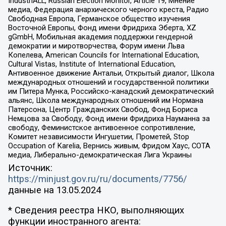
IndustriALL, Russian Election Monitor, Article 19, Мнение
медиа, Федерация анархического черного креста, Радио
Свободная Европа, Германское общество изучения
Восточной Европы, Фонд имени Фридриха Эберта, XZ
gGmbH, Мобильная академия поддержки гендерной
демократии и миротворчества, Форум имени Льва
Копелева, American Councils for International Education,
Cultural Vistas, Institute of International Education,
Антивоенное движение Антальи, Открытый диалог, Школа
международных отношений и государственной политики
им Питера Мунка, Российско-канадский демократический
альянс, Школа международных отношений им Нормана
Патерсона, Центр Гражданских Свобод, Фонд Бориса
Немцова за Свободу, Фонд имени Фридриха Науманна за
свободу, Феминистское антивоенное сопротивление,
Комитет независимости Ингушетии, Прометей, Stop
Occupation of Karelia, Вернись живым, Фридом Хаус, СОТА
медиа, Либерально-демократическая Лига Украины
Источник:
https://minjust.gov.ru/ru/documents/7756/
данные на
13.05.2024
* Сведения реестра НКО, выполняющих
функции иностранного агента: