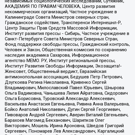
независимых социологических исследований, Сутяжник,
АКАДЕМИЯ ПО ПРАВАМ ЧЕЛОВЕКА, Центр развития
некоммерческих организаций, Частное учреждение в
Калининграде Совета Министров северных стран,
Гражданское содействие, Трансперенси Интернешнл-Р,
Центр Защиты Прав Средств Массовой Информации,
Институт развития прессы - Сибирь, Частное учреждение в
Санкт-Петербурге Совета Министров Северных Стран,
Фонд поддержки свободы прессы, Гражданский контроль,
Человек и Закон, Общественная комиссия по сохранению
наследия академика Сахарова, Информационное
агентство МЕМО. РУ, Институт региональной прессы,
Институт Развития Свободы Информации, Экозащита!-
Женсовет, Общественный вердикт, Евразийская
антимонопольная ассоциация, Бедушев Петр Петрович,
Дзугкоева Регина Николаевна, Кривенко Сергей
Владимирович, Милославский Павел Юрьевич, Шнырова
Ольга Вадимовна, Чанышева Лилия Айратовна, Сидорович
Ольга Борисовна, Туровский Александр Алексеевич,
Васильева Анастасия Евгеньевна, Ривина Анна Валерьевна,
Бойко Анатолий Николаевич, Дугин Сергей Георгиевич,
Пивоваров Андрей Сергеевич, Аверин Виталий Евгеньевич,
Барахоев Магомед Бекханович, Шарипков Олег
Викторович, Мошель Ирина Ароновна, Шведов Григорий
Сергеевич, Пономарев Лев Александрович, Каргалицкий