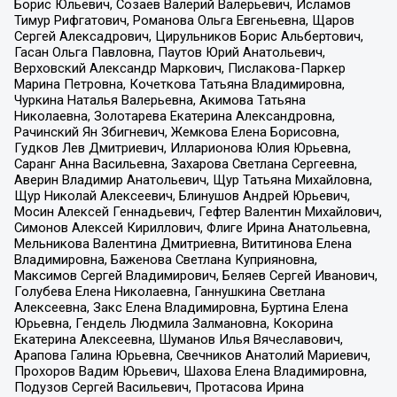
Борис Юльевич, Созаев Валерий Валерьевич, Исламов
Тимур Рифгатович, Романова Ольга Евгеньевна, Щаров
Сергей Алексадрович, Цирульников Борис Альбертович,
Гасан Ольга Павловна, Паутов Юрий Анатольевич,
Верховский Александр Маркович, Пислакова-Паркер
Марина Петровна, Кочеткова Татьяна Владимировна,
Чуркина Наталья Валерьевна, Акимова Татьяна
Николаевна, Золотарева Екатерина Александровна,
Рачинский Ян Збигневич, Жемкова Елена Борисовна,
Гудков Лев Дмитриевич, Илларионова Юлия Юрьевна,
Саранг Анна Васильевна, Захарова Светлана Сергеевна,
Аверин Владимир Анатольевич, Щур Татьяна Михайловна,
Щур Николай Алексеевич, Блинушов Андрей Юрьевич,
Мосин Алексей Геннадьевич, Гефтер Валентин Михайлович,
Симонов Алексей Кириллович, Флиге Ирина Анатольевна,
Мельникова Валентина Дмитриевна, Вититинова Елена
Владимировна, Баженова Светлана Куприяновна,
Максимов Сергей Владимирович, Беляев Сергей Иванович,
Голубева Елена Николаевна, Ганнушкина Светлана
Алексеевна, Закс Елена Владимировна, Буртина Елена
Юрьевна, Гендель Людмила Залмановна, Кокорина
Екатерина Алексеевна, Шуманов Илья Вячеславович,
Арапова Галина Юрьевна, Свечников Анатолий Мариевич,
Прохоров Вадим Юрьевич, Шахова Елена Владимировна,
Подузов Сергей Васильевич, Протасова Ирина