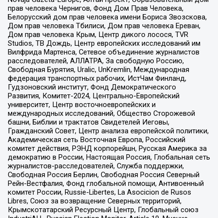
прав человека Чернигов, Фонд Дом Прав Человека,
Белорусский дом прав человека имени Бориса Звозскова,
Дом прав человека Тбилиси, Дом прав человека Ереван,
Дом прав человека Крым, Центр дикого лосося, TVR
Studios, ТВ Дождь, Центр европейских исследований им
Вилфрида Мартенса, Сетевое объединение журналистов
расследователей, АЛЛАТРА, За свободную Россию,
Свободная Бурятия, Uralic, UnKremlin, Международная
федерация транспортных рабочих, ИстЧам Финланд,
Гудзоновский институт, Фонд Демократического
Развития, Комитет-2024, Центрально-Европейский
университет, Центр восточноевропейских и
международных исследований, Общество Сторожевой
башни, Библии и трактатов Свидетелей Иеговы,
Гражданский Совет, Центр анализа европейской политики,
Академическая сеть Восточная Европа, Российский
комитет действия, РЭНД корпорейшн, Русская Америка за
демократию в России, Настоящая Россия, Глобальная сеть
журналистов-расследователей, Служба поддержки,
Свободная Россия Берлин, Свободная Россия Северный
Рейн-Вестфалия, Фонд глобальной помощи, Антивоенный
комитет России, Russie-Libertes, La Asocicion de Rusos
Libres, Союз за возвращение Северных территорий,
Крымскотатарский Ресурсный Центр, Глобальный союз