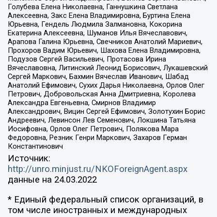
Голубева Елена Николаевна, Ганнушкина Светлана
Алексеевна, Закс Елена Владимировна, Буртина Елена
Юрьевна, Гендель Людмила Залмановна, Кокорина
Екатерина Алексеевна, Шуманов Илья Вячеславович,
Арапова Галина Юрьевна, Свечников Анатолий Мариевич,
Прохоров Вадим Юрьевич, Шахова Елена Владимировна,
Подузов Сергей Васильевич, Протасова Ирина
Вячеславовна, Литинский Леонид Борисович, Лукашевский
Сергей Маркович, Бахмин Вячеслав Иванович, Шабад
Анатолий Ефимович, Сухих Дарья Николаевна, Орлов Олег
Петрович, Добровольская Анна Дмитриевна, Королева
Александра Евгеньевна, Смирнов Владимир
Александрович, Вицин Сергей Ефимович, Золотухин Борис
Андреевич, Левинсон Лев Семенович, Локшина Татьяна
Иосифовна, Орлов Олег Петрович, Полякова Мара
Федоровна, Резник Генри Маркович, Захаров Герман
Константинович
Источник:
http://unro.minjust.ru/NKOForeignAgent.aspx
данные на
24.03.2022
* Единый федеральный список организаций, в
том числе иностранных и международных