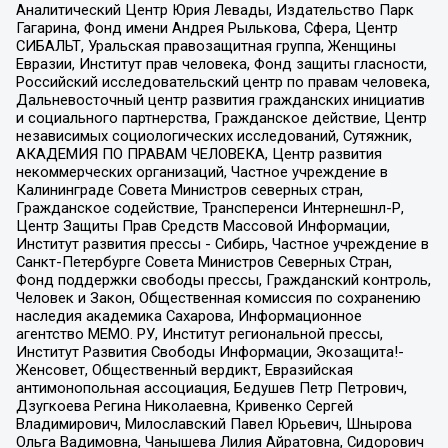
Аналитический Центр Юрия Левады, Издательство Парк
Гагарина, Фонд имени Андрея Рылькова, Сфера, Центр
СИБАЛЬТ, Уральская правозащитная группа, Женщины
Евразии, Институт прав человека, Фонд защиты гласности,
Российский исследовательский центр по правам человека,
Дальневосточный центр развития гражданских инициатив
и социального партнерства, Гражданское действие, Центр
независимых социологических исследований, Сутяжник,
АКАДЕМИЯ ПО ПРАВАМ ЧЕЛОВЕКА, Центр развития
некоммерческих организаций, Частное учреждение в
Калининграде Совета Министров северных стран,
Гражданское содействие, Трансперенси Интернешнл-Р,
Центр Защиты Прав Средств Массовой Информации,
Институт развития прессы - Сибирь, Частное учреждение в
Санкт-Петербурге Совета Министров Северных Стран,
Фонд поддержки свободы прессы, Гражданский контроль,
Человек и Закон, Общественная комиссия по сохранению
наследия академика Сахарова, Информационное
агентство МЕМО. РУ, Институт региональной прессы,
Институт Развития Свободы Информации, Экозащита!-
Женсовет, Общественный вердикт, Евразийская
антимонопольная ассоциация, Бедушев Петр Петрович,
Дзугкоева Регина Николаевна, Кривенко Сергей
Владимирович, Милославский Павел Юрьевич, Шнырова
Ольга Вадимовна, Чанышева Лилия Айратовна, Сидорович