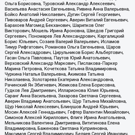
Ольга Борисовна, Туровский Александр Алексеевич,
Васильева Анастасия Евгеньевна, Ривина Анна Валерьевна,
Бойко Анатолий Николаевич, Дугин Сергей Георгиевич,
Пивоваров Андрей Сергеевич, Аверин Виталий Евгеньевич,
Барахоев Магомед Бекханович, Шарипков Олег
Викторович, Мошель Ирина Ароновна, Шведов Григорий
Сергеевич, Пономарев Лев Александрович, Каргалицкий
Борис Юльевич, Созаев Валерий Валерьевич, Исламов
Тимур Рифгатович, Романова Ольга Евгеньевна, Щаров
Сергей Алексадрович, Цирульников Борис Альбертович,
Гасан Ольга Павловна, Паутов Юрий Анатольевич,
Верховский Александр Маркович, Пислакова-Паркер
Марина Петровна, Кочеткова Татьяна Владимировна,
Чуркина Наталья Валерьевна, Акимова Татьяна
Николаевна, Золотарева Екатерина Александровна,
Рачинский Ян Збигневич, Жемкова Елена Борисовна,
Гудков Лев Дмитриевич, Илларионова Юлия Юрьевна,
Саранг Анна Васильевна, Захарова Светлана Сергеевна,
Аверин Владимир Анатольевич, Щур Татьяна Михайловна,
Щур Николай Алексеевич, Блинушов Андрей Юрьевич,
Мосин Алексей Геннадьевич, Гефтер Валентин Михайлович,
Симонов Алексей Кириллович, Флиге Ирина Анатольевна,
Мельникова Валентина Дмитриевна, Вититинова Елена
Владимировна, Баженова Светлана Куприяновна,
Максимов Сергей Владимирович, Беляев Сергей Иванович,