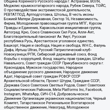
Община Коренного Русского народа г. Астрахани, ВОЛЯ,
Меджлис крымскотатарского народа, Рубеж Севера, ТОЙС,
О противодействии экстремистской деятельности,
РЕВТАТПОД, Артподготовка, Штольц, В честь иконы
Божией Матери Державная, Сектор 16, Независимость,
Фирма, Молодежная правозащитная группа МПГ, Курсом
Правды и Единения, Каракольская инициативная группа,
Автоград Крю, Союз Славянских Сил Руси, Алля-Аят,
Благотворительный пансионат Ак Умут, Русская
республика Русь, Арестантское уголовное единство,
Башкорт, Нация и свобода, Нация и свобода, W.H.С., Фалунь
Дафа, Иртыш Ultras, Русский Патриотический клуб-
Новокузнецк/РПК, Сибирский державный союз, Фонд
борьбы с коррупцией, Фонд защиты прав граждан, Штабы
Навального, Совет граждан СССР Прикубанского округа г.
Краснодара, Мужское государство, Народное
объединение русского движения, Народное движение
Адат, Народный совет граждан РСФСР СССР
Архангельской области, Проект Штурм, Граждане СССР,
Держава Союз Советских Светлых Родов, Совет Советских
Социалистических Районов, Meta Platforms Inc, Facebook,
Instagram, WhatsApp, СИЧ-С14, Добровольческое
Движение Организации украинских националистов, Черный
Комитет, Татарстанское Региональное Всетатарское
общественное движение, Невоград, Молодежное