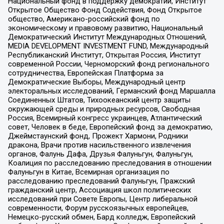
Национальный фонд в поддержку демократии, Институт
Открытое Общество Фонд Содействия, Фонд Открытое
общество, Американо-российский фонд по
экономическому и правовому развитию, Национальный
Демократический Институт Международных Отношений,
MEDIA DEVELOPMENT INVESTMENT FUND, Международный
Республиканский Институт, Открытая Россия, Институт
современной России, Черноморский фонд регионального
сотрудничества, Европейская Платформа за
Демократические Выборы, Международный центр
электоральных исследований, Германский фонд Маршалла
Соединенных Штатов, Тихоокеанский центр защиты
окружающей среды и природных ресурсов, Свободная
Россия, Всемирный конгресс украинцев, Атлантический
совет, Человек в беде, Европейский фонд за демократию,
Джеймстаунский фонд, Прожект Хармони, Родники
дракона, Врачи против насильственного извлечения
органов, Фалунь Дафа, Друзья Фалуньгун, Фалуньгун,
Коалиция по расследованию преследования в отношении
Фалуньгун в Китае, Всемирная организация по
расследованию преследований Фалуньгун, Пражский
гражданский центр, Ассоциация школ политических
исследований при Совете Европы, Центр либеральной
современности, Форум русскоязычных европейцев,
Немецко-русский обмен, Бард колледж, Европейский