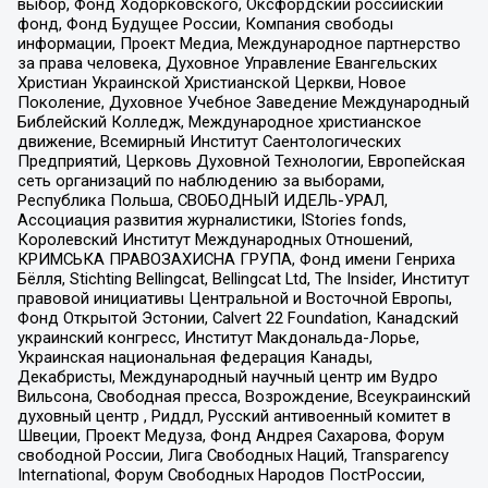
выбор, Фонд Ходорковского, Оксфордский российский
фонд, Фонд Будущее России, Компания свободы
информации, Проект Медиа, Международное партнерство
за права человека, Духовное Управление Евангельских
Христиан Украинской Христианской Церкви, Новое
Поколение, Духовное Учебное Заведение Международный
Библейский Колледж, Международное христианское
движение, Всемирный Институт Саентологических
Предприятий, Церковь Духовной Технологии, Европейская
сеть организаций по наблюдению за выборами,
Республика Польша, СВОБОДНЫЙ ИДЕЛЬ-УРАЛ,
Ассоциация развития журналистики, IStories fonds,
Королевский Институт Международных Отношений,
КРИМСЬКА ПРАВОЗАХИСНА ГРУПА, Фонд имени Генриха
Бёлля, Stichting Bellingcat, Bellingcat Ltd, The Insider, Институт
правовой инициативы Центральной и Восточной Европы,
Фонд Открытой Эстонии, Calvert 22 Foundation, Канадский
украинский конгресс, Институт Макдональда-Лорье,
Украинская национальная федерация Канады,
Декабристы, Международный научный центр им Вудро
Вильсона, Свободная пресса, Возрождение, Всеукраинский
духовный центр , Риддл, Русский антивоенный комитет в
Швеции, Проект Медуза, Фонд Андрея Сахарова, Форум
свободной России, Лига Свободных Наций, Transparеncy
International, Форум Свободных Народов ПостРоссии,