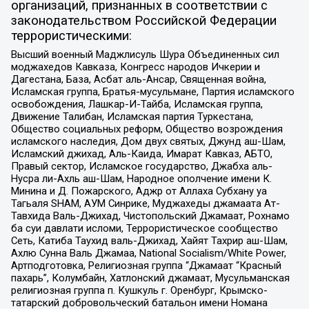
организаций, признанных в соответствии с
законодательством Российской Федерации
террористическими:
Высший военный Маджлисуль Шура Объединенных сил
моджахедов Кавказа, Конгресс народов Ичкерии и
Дагестана, База, Асбат аль-Ансар, Священная война,
Исламская группа, Братья-мусульмане, Партия исламского
освобождения, Лашкар-И-Тайба, Исламская группа,
Движение Талибан, Исламская партия Туркестана,
Общество социальных реформ, Общество возрождения
исламского наследия, Дом двух святых, Джунд аш-Шам,
Исламский джихад, Аль-Каида, Имарат Кавказ, АБТО,
Правый сектор, Исламское государство, Джабха аль-
Нусра ли-Ахль аш-Шам, Народное ополчение имени К.
Минина и Д. Пожарского, Аджр от Аллаха Субхану уа
Тагьаля SHAM, АУМ Синрике, Муджахеды джамаата Ат-
Тавхида Валь-Джихад, Чистопольский Джамаат, Рохнамо
ба суи давлати исломи, Террористическое сообщество
Сеть, Катиба Таухид валь-Джихад, Хайят Тахрир аш-Шам,
Ахлю Сунна Валь Джамаа, National Socialism/White Power,
Артподготовка, Религиозная группа “Джамаат “Красный
пахарь”, Колумбайн, Хатлонский джамаат, Мусульманская
религиозная группа п. Кушкуль г. Оренбург, Крымско-
татарский добровольческий батальон имени Номана