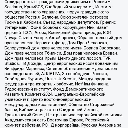
Солидарность с гражданским движением в России –
Solidarus, КрымSOS, Свободный университет, Институт
государственного управления, Форум гражданского
общества Россия, Беллона, Союз жителей островов
Тисима и Хабомаи, Съезд народных депутатов, Гринпис
Интернешнл, Фонд борьбы с коррупцией Инк, Завет
церквей TCCN, Агора, Всемирный фонд природы, BDR
Novaja Gazeta-Europe, Алтай проект, Образовательный дом
прав человека Чернигов, Фонд Дом Прав Человека,
Белорусский дом прав человека имени Бориса Звозскова,
Дом прав человека Тбилиси, Дом прав человека Ереван,
Дом прав человека Крым, Центр дикого лосося, TVR
Studios, ТВ Дождь, Центр европейских исследований им
Вилфрида Мартенса, Сетевое объединение журналистов
расследователей, АЛЛАТРА, За свободную Россию,
Свободная Бурятия, Uralic, UnKremlin, Международная
федерация транспортных рабочих, ИстЧам Финланд,
Гудзоновский институт, Фонд Демократического
Развития, Комитет-2024, Центрально-Европейский
университет, Центр восточноевропейских и
международных исследований, Общество Сторожевой
башни, Библии и трактатов Свидетелей Иеговы,
Гражданский Совет, Центр анализа европейской политики,
Академическая сеть Восточная Европа, Российский
комитет действия, РЭНД корпорейшн, Русская Америка за