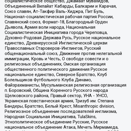
социалистическое общество, Джамаат мувахидов,
Объединенный Вилайат Кабарды, Балкарии и Карачая,
Союз славян, Ат-Такфир Валь-Хиджра, Пит Буль,
Национал-социалистическая рабочая партия России,
Славянский союз, Формат-18, Благородный Орден
Дьявола, Армия воли народа, Национальная
Социалистическая Инициатива города Череповца,
Духовно-Родовая Держава Русь, Русское национальное
единство, Древнерусской Инглистической церкви
Православных Староверов-Инглингов, Русский
общенациональный союз, Движение против нелегальной
иммиграции, Кровь и Честь, О свободе совести и о
религиозных объединениях, Омская организация
общественного политического движения Русское
национальное единство, Северное Братство, Клуб
Болельщиков Футбольного Клуба Динамо,
Файзрахманисты, Мусульманская религиозная организация
п. Боровский, Община Коренного Русского народа
Щелковского района, Правый сектор, УНА - УНСО,
Украинская повстанческая армия, Тризуб им. Степана
Бандеры, Братство, Белый Крест, Misanthropic division,
Религиозное объединение последователей инглиизма,
Народная Социальная Инициатива, TulaSkins,
Этнополитическое объединение Русские, Русское
национальное объединение Атака, Мечеть Мирмамеда,