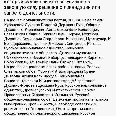
которых судом принято вступившее в
законную силу решение о ликвидации или
запрете деятельности:
Национал-большевистская партия, ВЕК РА, Рада земли
Кубанской Духовно Родовой Державы Русь, Община
Духовного Управления Асгардской Веси Беловодья,
Славянская Община Капища Веды Перуна, Мужская
Духовная Семинария Староверов-Инглингов, Нурджулар, К
Богодержавию, Таблиги Джамаат, Свидетели Иеговы,
Русское национальное единство, Национал-
социалистическое общество, Джамаат мувахидов,
Объединенный Вилайат Кабарды, Балкарии и Карачая,
Союз славян, Ат-Такфир Валь-Хиджра, Пит Буль,
Национал-социалистическая рабочая партия России,
Славянский союз, Формат-18, Благородный Орден
Дьявола, Армия воли народа, Национальная
Социалистическая Инициатива города Череповца,
Духовно-Родовая Держава Русь, Русское национальное
единство, Древнерусской Инглистической церкви
Православных Староверов-Инглингов, Русский
общенациональный союз, Движение против нелегальной
иммиграции, Кровь и Честь, О свободе совести и о
религиозных объединениях, Омская организация
общественного политического движения Русское