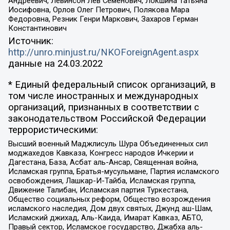
Андреевич, Левинсон Лев Семенович, Локшина Татьяна
Иосифовна, Орлов Олег Петрович, Полякова Мара
Федоровна, Резник Генри Маркович, Захаров Герман
Константинович
Источник:
http://unro.minjust.ru/NKOForeignAgent.aspx
данные на
24.03.2022
* Единый федеральный список организаций, в
том числе иностранных и международных
организаций, признанных в соответствии с
законодательством Российской Федерации
террористическими:
Высший военный Маджлисуль Шура Объединенных сил
моджахедов Кавказа, Конгресс народов Ичкерии и
Дагестана, База, Асбат аль-Ансар, Священная война,
Исламская группа, Братья-мусульмане, Партия исламского
освобождения, Лашкар-И-Тайба, Исламская группа,
Движение Талибан, Исламская партия Туркестана,
Общество социальных реформ, Общество возрождения
исламского наследия, Дом двух святых, Джунд аш-Шам,
Исламский джихад, Аль-Каида, Имарат Кавказ, АБТО,
Правый сектор, Исламское государство, Джабха аль-