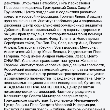
действие, Открытый Петербург, Лига Избирателей,
Правовая инициатива, Гражданский Союз, Хасдей
Ерушалаим, Центр поддержки и содействия развитию
средств массовой информации, Горячая Линия, В защиту
прав заключенных, Институт глобализации и социальных
движений, Центр социально-информационных инициатив
Действие, Благотворительный фонд охраны здоровья и
защиты прав граждан, Благотворительный фонд помощи
осужденным и их семьям, Фонд Тольятти, Новое время,
Серебряная тайга, Так-Так-Так, Сова, центр Анна, Проект
Апрель, Самарская губерния, Эра здоровья, Мемориал,
Аналитический Центр Юрия Левады, Издательство Парк
Гагарина, Фонд имени Андрея Рылькова, Сфера, Центр
СИБАЛЬТ, Уральская правозащитная группа, Женщины
Евразии, Институт прав человека, Фонд защиты гласности,
Российский исследовательский центр по правам человека,
Дальневосточный центр развития гражданских инициатив
и социального партнерства, Гражданское действие, Центр
независимых социологических исследований, Сутяжник,
АКАДЕМИЯ ПО ПРАВАМ ЧЕЛОВЕКА, Центр развития
некоммерческих организаций, Частное учреждение в
Калининграде Совета Министров северных стран,
Гражданское содействие, Трансперенси Интернешнл-Р,
Центр Защиты Прав Средств Массовой Информации,
Институт развития прессы - Сибирь, Частное учреждение в