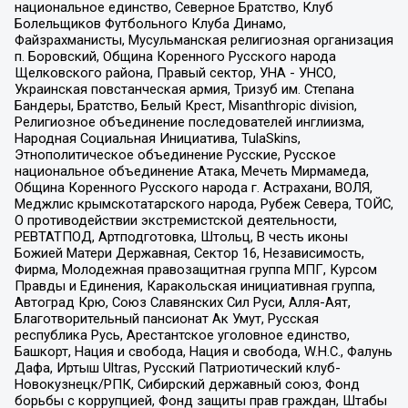
национальное единство, Северное Братство, Клуб
Болельщиков Футбольного Клуба Динамо,
Файзрахманисты, Мусульманская религиозная организация
п. Боровский, Община Коренного Русского народа
Щелковского района, Правый сектор, УНА - УНСО,
Украинская повстанческая армия, Тризуб им. Степана
Бандеры, Братство, Белый Крест, Misanthropic division,
Религиозное объединение последователей инглиизма,
Народная Социальная Инициатива, TulaSkins,
Этнополитическое объединение Русские, Русское
национальное объединение Атака, Мечеть Мирмамеда,
Община Коренного Русского народа г. Астрахани, ВОЛЯ,
Меджлис крымскотатарского народа, Рубеж Севера, ТОЙС,
О противодействии экстремистской деятельности,
РЕВТАТПОД, Артподготовка, Штольц, В честь иконы
Божией Матери Державная, Сектор 16, Независимость,
Фирма, Молодежная правозащитная группа МПГ, Курсом
Правды и Единения, Каракольская инициативная группа,
Автоград Крю, Союз Славянских Сил Руси, Алля-Аят,
Благотворительный пансионат Ак Умут, Русская
республика Русь, Арестантское уголовное единство,
Башкорт, Нация и свобода, Нация и свобода, W.H.С., Фалунь
Дафа, Иртыш Ultras, Русский Патриотический клуб-
Новокузнецк/РПК, Сибирский державный союз, Фонд
борьбы с коррупцией, Фонд защиты прав граждан, Штабы