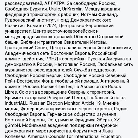
расследователей, АЛЛАТРА, За свободную Россию,
Свободная Бурятия, Uralic, UnKremlin, Международная
федерация транспортных рабочих, ИстЧам Финланд,
Гудзоновский институт, Фонд Демократического
Развития, Комитет-2024, Центрально-Европейский
университет, Центр восточноевропейских и
международных исследований, Общество Сторожевой
башни, Библии и трактатов Свидетелей Иеговы,
Гражданский Совет, Центр анализа европейской политики,
Академическая сеть Восточная Европа, Российский
комитет действия, РЭНД корпорейшн, Русская Америка за
демократию в России, Настоящая Россия, Глобальная сеть
журналистов-расследователей, Служба поддержки,
Свободная Россия Берлин, Свободная Россия Северный
Рейн-Вестфалия, Фонд глобальной помощи, Антивоенный
комитет России, Russie-Libertes, La Asocicion de Rusos
Libres, Союз за возвращение Северных территорий,
Крымскотатарский Ресурсный Центр, Глобальный союз
IndustriALL, Russian Election Monitor, Article 19, Мнение
медиа, Федерация анархического черного креста, Радио
Свободная Европа, Германское общество изучения
Восточной Европы, Фонд имени Фридриха Эберта, XZ
gGmbH, Мобильная академия поддержки гендерной
демократии и миротворчества, Форум имени Льва
Копелева, American Councils for International Education,