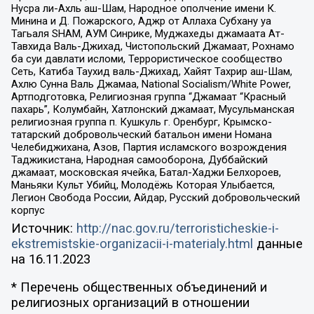
Нусра ли-Ахль аш-Шам, Народное ополчение имени К.
Минина и Д. Пожарского, Аджр от Аллаха Субхану уа
Тагьаля SHAM, АУМ Синрике, Муджахеды джамаата Ат-
Тавхида Валь-Джихад, Чистопольский Джамаат, Рохнамо
ба суи давлати исломи, Террористическое сообщество
Сеть, Катиба Таухид валь-Джихад, Хайят Тахрир аш-Шам,
Ахлю Сунна Валь Джамаа, National Socialism/White Power,
Артподготовка, Религиозная группа “Джамаат “Красный
пахарь”, Колумбайн, Хатлонский джамаат, Мусульманская
религиозная группа п. Кушкуль г. Оренбург, Крымско-
татарский добровольческий батальон имени Номана
Челебиджихана, Азов, Партия исламского возрождения
Таджикистана, Народная самооборона, Дуббайский
джамаат, московская ячейка, Батал-Хаджи Белхороев,
Маньяки Культ Убийц, Молодёжь Которая Улыбается,
Легион Свобода России, Айдар, Русский добровольческий
корпус
Источник:
http://nac.gov.ru/terroristicheskie-i-
ekstremistskie-organizacii-i-materialy.html
данные
на
16.11.2023
* Перечень общественных объединений и
религиозных организаций в отношении