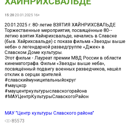
ХАЙНРИХСВАЛЬДЕ
15:20
20.01.2025 16+
20.01.2025 г. 80-летие ВЗЯТИЯ ХАЙНРИХСВАЛЬДЕ
Торжественные мероприятия, посвящённые 80--
летию взятия Хайнрихсвальде, начались в Славске
(быв. Хайрихсвальде) с показа фильма «Звезды выше
неба» о легендарной разведгруппе «Джек» в
Славском Доме культуры.
Этот фильм - Лауреат премии МВД России в области
кинематографа. Фильм «Звезды выше неба»,
посвящённый подвигу военных разведчиков, нашёл
отклик в серцах зрителей.
#славскиймуниципальныйокруг
#мауцкср
#мауцентркультурыславскогорайона
#МАУЦентрКультурыСлавскогоРайон
МАУ "Центр культуры Славского района"
85573