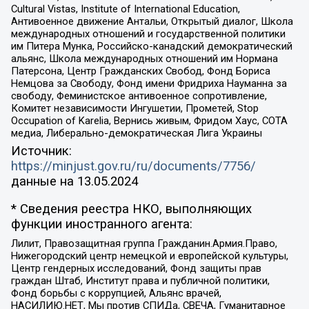
Cultural Vistas, Institute of International Education,
Антивоенное движение Антальи, Открытый диалог, Школа
международных отношений и государственной политики
им Питера Мунка, Российско-канадский демократический
альянс, Школа международных отношений им Нормана
Патерсона, Центр Гражданских Свобод, Фонд Бориса
Немцова за Свободу, Фонд имени Фридриха Науманна за
свободу, Феминистское антивоенное сопротивление,
Комитет независимости Ингушетии, Прометей, Stop
Occupation of Karelia, Вернись живым, Фридом Хаус, СОТА
медиа, Либерально-демократическая Лига Украины
Источник:
https://minjust.gov.ru/ru/documents/7756/
данные на
13.05.2024
* Сведения реестра НКО, выполняющих
функции иностранного агента:
Лилит, Правозащитная группа Гражданин.Армия.Право,
Нижегородский центр немецкой и европейской культуры,
Центр гендерных исследований, Фонд защиты прав
граждан Штаб, Институт права и публичной политики,
Фонд борьбы с коррупцией, Альянс врачей,
НАСИЛИЮ.НЕТ, Мы против СПИДа, СВЕЧА, Гуманитарное