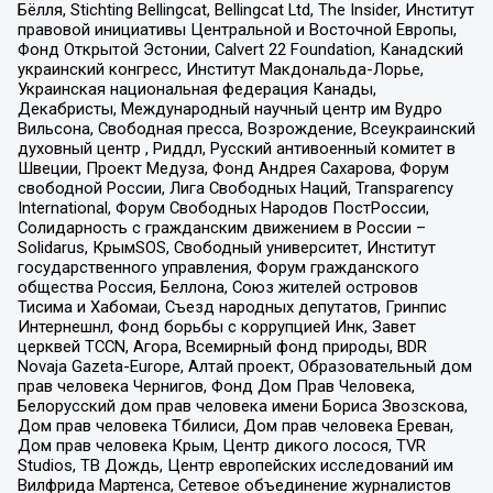
Бёлля, Stichting Bellingcat, Bellingcat Ltd, The Insider, Институт
правовой инициативы Центральной и Восточной Европы,
Фонд Открытой Эстонии, Calvert 22 Foundation, Канадский
украинский конгресс, Институт Макдональда-Лорье,
Украинская национальная федерация Канады,
Декабристы, Международный научный центр им Вудро
Вильсона, Свободная пресса, Возрождение, Всеукраинский
духовный центр , Риддл, Русский антивоенный комитет в
Швеции, Проект Медуза, Фонд Андрея Сахарова, Форум
свободной России, Лига Свободных Наций, Transparеncy
International, Форум Свободных Народов ПостРоссии,
Солидарность с гражданским движением в России –
Solidarus, КрымSOS, Свободный университет, Институт
государственного управления, Форум гражданского
общества Россия, Беллона, Союз жителей островов
Тисима и Хабомаи, Съезд народных депутатов, Гринпис
Интернешнл, Фонд борьбы с коррупцией Инк, Завет
церквей TCCN, Агора, Всемирный фонд природы, BDR
Novaja Gazeta-Europe, Алтай проект, Образовательный дом
прав человека Чернигов, Фонд Дом Прав Человека,
Белорусский дом прав человека имени Бориса Звозскова,
Дом прав человека Тбилиси, Дом прав человека Ереван,
Дом прав человека Крым, Центр дикого лосося, TVR
Studios, ТВ Дождь, Центр европейских исследований им
Вилфрида Мартенса, Сетевое объединение журналистов