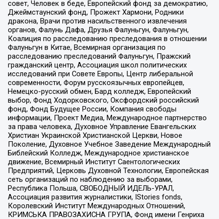
совет, Человек в беде, Европейский фонд за демократию,
Джеймстаунский фонд, Прожект Хармони, Родники
дракона, Врачи против насильственного извлечения
органов, Фалунь Дафа, Друзья Фалуньгун, Фалуньгун,
Коалиция по расследованию преследования в отношении
Фалуньгун в Китае, Всемирная организация по
расследованию преследований Фалуньгун, Пражский
гражданский центр, Ассоциация школ политических
исследований при Совете Европы, Центр либеральной
современности, Форум русскоязычных европейцев,
Немецко-русский обмен, Бард колледж, Европейский
выбор, Фонд Ходорковского, Оксфордский российский
фонд, Фонд Будущее России, Компания свободы
информации, Проект Медиа, Международное партнерство
за права человека, Духовное Управление Евангельских
Христиан Украинской Христианской Церкви, Новое
Поколение, Духовное Учебное Заведение Международный
Библейский Колледж, Международное христианское
движение, Всемирный Институт Саентологических
Предприятий, Церковь Духовной Технологии, Европейская
сеть организаций по наблюдению за выборами,
Республика Польша, СВОБОДНЫЙ ИДЕЛЬ-УРАЛ,
Ассоциация развития журналистики, IStories fonds,
Королевский Институт Международных Отношений,
КРИМСЬКА ПРАВОЗАХИСНА ГРУПА, Фонд имени Генриха