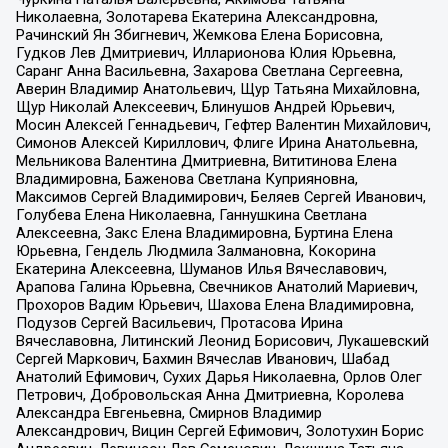
Николаевна, Золотарева Екатерина Александровна,
Рачинский Ян Збигневич, Жемкова Елена Борисовна,
Гудков Лев Дмитриевич, Илларионова Юлия Юрьевна,
Саранг Анна Васильевна, Захарова Светлана Сергеевна,
Аверин Владимир Анатольевич, Щур Татьяна Михайловна,
Щур Николай Алексеевич, Блинушов Андрей Юрьевич,
Мосин Алексей Геннадьевич, Гефтер Валентин Михайлович,
Симонов Алексей Кириллович, Флиге Ирина Анатольевна,
Мельникова Валентина Дмитриевна, Вититинова Елена
Владимировна, Баженова Светлана Куприяновна,
Максимов Сергей Владимирович, Беляев Сергей Иванович,
Голубева Елена Николаевна, Ганнушкина Светлана
Алексеевна, Закс Елена Владимировна, Буртина Елена
Юрьевна, Гендель Людмила Залмановна, Кокорина
Екатерина Алексеевна, Шуманов Илья Вячеславович,
Арапова Галина Юрьевна, Свечников Анатолий Мариевич,
Прохоров Вадим Юрьевич, Шахова Елена Владимировна,
Подузов Сергей Васильевич, Протасова Ирина
Вячеславовна, Литинский Леонид Борисович, Лукашевский
Сергей Маркович, Бахмин Вячеслав Иванович, Шабад
Анатолий Ефимович, Сухих Дарья Николаевна, Орлов Олег
Петрович, Добровольская Анна Дмитриевна, Королева
Александра Евгеньевна, Смирнов Владимир
Александрович, Вицин Сергей Ефимович, Золотухин Борис