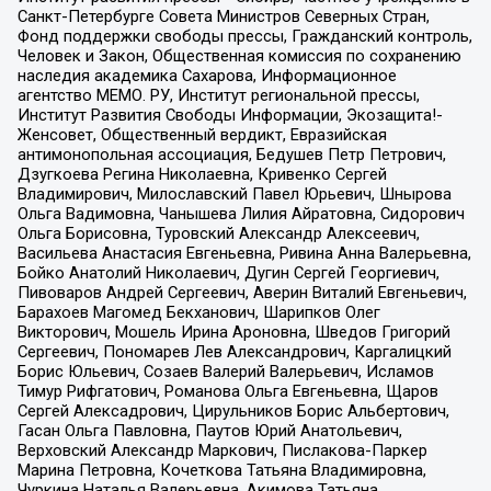
Санкт-Петербурге Совета Министров Северных Стран,
Фонд поддержки свободы прессы, Гражданский контроль,
Человек и Закон, Общественная комиссия по сохранению
наследия академика Сахарова, Информационное
агентство МЕМО. РУ, Институт региональной прессы,
Институт Развития Свободы Информации, Экозащита!-
Женсовет, Общественный вердикт, Евразийская
антимонопольная ассоциация, Бедушев Петр Петрович,
Дзугкоева Регина Николаевна, Кривенко Сергей
Владимирович, Милославский Павел Юрьевич, Шнырова
Ольга Вадимовна, Чанышева Лилия Айратовна, Сидорович
Ольга Борисовна, Туровский Александр Алексеевич,
Васильева Анастасия Евгеньевна, Ривина Анна Валерьевна,
Бойко Анатолий Николаевич, Дугин Сергей Георгиевич,
Пивоваров Андрей Сергеевич, Аверин Виталий Евгеньевич,
Барахоев Магомед Бекханович, Шарипков Олег
Викторович, Мошель Ирина Ароновна, Шведов Григорий
Сергеевич, Пономарев Лев Александрович, Каргалицкий
Борис Юльевич, Созаев Валерий Валерьевич, Исламов
Тимур Рифгатович, Романова Ольга Евгеньевна, Щаров
Сергей Алексадрович, Цирульников Борис Альбертович,
Гасан Ольга Павловна, Паутов Юрий Анатольевич,
Верховский Александр Маркович, Пислакова-Паркер
Марина Петровна, Кочеткова Татьяна Владимировна,
Чуркина Наталья Валерьевна, Акимова Татьяна