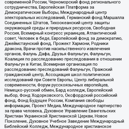
современной России, Черноморский фонд регионального
сотрудничества, Европейская Платформа за
Демократические Выборы, Международный центр
электоральных исследований, Германский фонд Маршалла
Соединенных Штатов, Тихоокеанский центр защиты
окружающей среды и природных ресурсов, Свободная
Россия, Всемирный конгресс украинцев, Атлантический
совет, Человек в беде, Европейский фонд за демократию,
Джеймстаунский фонд, Прожект Хармони, Родники
дракона, Врачи против насильственного извлечения
органов, Фалунь Дафа, Друзья Фалуньгун, Фалуньгун,
Коалиция по расследованию преследования в отношении
Фалуньгун в Китае, Всемирная организация по
расследованию преследований Фалуньгун, Пражский
гражданский центр, Ассоциация школ политических
исследований при Совете Европы, Центр либеральной
современности, Форум русскоязычных европейцев,
Немецко-русский обмен, Бард колледж, Европейский
выбор, Фонд Ходорковского, Оксфордский российский
фонд, Фонд Будущее России, Компания свободы
информации, Проект Медиа, Международное партнерство
за права человека, Духовное Управление Евангельских
Христиан Украинской Христианской Церкви, Новое
Поколение, Духовное Учебное Заведение Международный
Библейский Колледж, Международное христианское