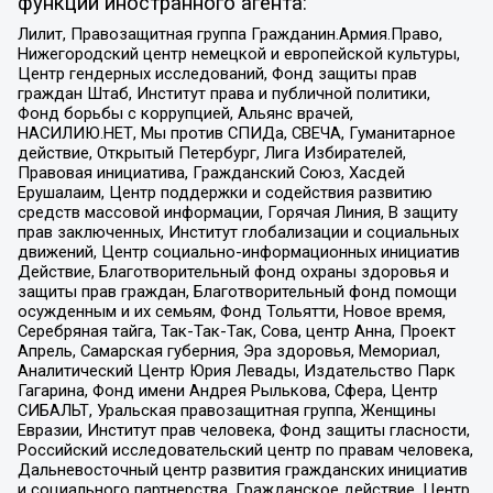
функции иностранного агента:
Лилит, Правозащитная группа Гражданин.Армия.Право,
Нижегородский центр немецкой и европейской культуры,
Центр гендерных исследований, Фонд защиты прав
граждан Штаб, Институт права и публичной политики,
Фонд борьбы с коррупцией, Альянс врачей,
НАСИЛИЮ.НЕТ, Мы против СПИДа, СВЕЧА, Гуманитарное
действие, Открытый Петербург, Лига Избирателей,
Правовая инициатива, Гражданский Союз, Хасдей
Ерушалаим, Центр поддержки и содействия развитию
средств массовой информации, Горячая Линия, В защиту
прав заключенных, Институт глобализации и социальных
движений, Центр социально-информационных инициатив
Действие, Благотворительный фонд охраны здоровья и
защиты прав граждан, Благотворительный фонд помощи
осужденным и их семьям, Фонд Тольятти, Новое время,
Серебряная тайга, Так-Так-Так, Сова, центр Анна, Проект
Апрель, Самарская губерния, Эра здоровья, Мемориал,
Аналитический Центр Юрия Левады, Издательство Парк
Гагарина, Фонд имени Андрея Рылькова, Сфера, Центр
СИБАЛЬТ, Уральская правозащитная группа, Женщины
Евразии, Институт прав человека, Фонд защиты гласности,
Российский исследовательский центр по правам человека,
Дальневосточный центр развития гражданских инициатив
и социального партнерства, Гражданское действие, Центр