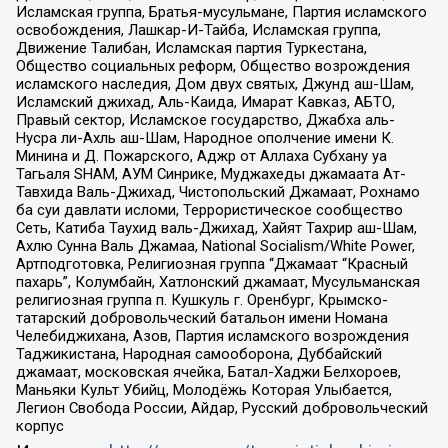
Исламская группа, Братья-мусульмане, Партия исламского
освобождения, Лашкар-И-Тайба, Исламская группа,
Движение Талибан, Исламская партия Туркестана,
Общество социальных реформ, Общество возрождения
исламского наследия, Дом двух святых, Джунд аш-Шам,
Исламский джихад, Аль-Каида, Имарат Кавказ, АБТО,
Правый сектор, Исламское государство, Джабха аль-
Нусра ли-Ахль аш-Шам, Народное ополчение имени К.
Минина и Д. Пожарского, Аджр от Аллаха Субхану уа
Тагьаля SHAM, АУМ Синрике, Муджахеды джамаата Ат-
Тавхида Валь-Джихад, Чистопольский Джамаат, Рохнамо
ба суи давлати исломи, Террористическое сообщество
Сеть, Катиба Таухид валь-Джихад, Хайят Тахрир аш-Шам,
Ахлю Сунна Валь Джамаа, National Socialism/White Power,
Артподготовка, Религиозная группа “Джамаат “Красный
пахарь”, Колумбайн, Хатлонский джамаат, Мусульманская
религиозная группа п. Кушкуль г. Оренбург, Крымско-
татарский добровольческий батальон имени Номана
Челебиджихана, Азов, Партия исламского возрождения
Таджикистана, Народная самооборона, Дуббайский
джамаат, московская ячейка, Батал-Хаджи Белхороев,
Маньяки Культ Убийц, Молодёжь Которая Улыбается,
Легион Свобода России, Айдар, Русский добровольческий
корпус