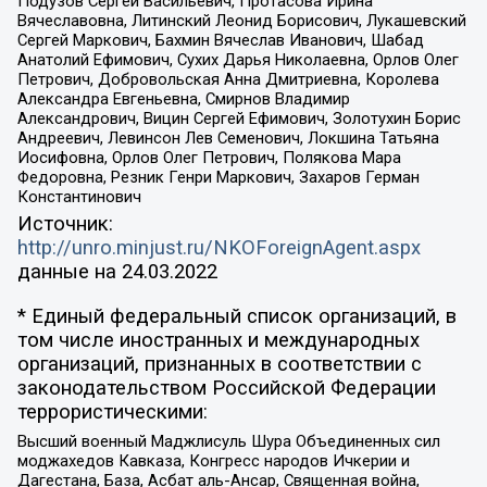
Подузов Сергей Васильевич, Протасова Ирина
Вячеславовна, Литинский Леонид Борисович, Лукашевский
Сергей Маркович, Бахмин Вячеслав Иванович, Шабад
Анатолий Ефимович, Сухих Дарья Николаевна, Орлов Олег
Петрович, Добровольская Анна Дмитриевна, Королева
Александра Евгеньевна, Смирнов Владимир
Александрович, Вицин Сергей Ефимович, Золотухин Борис
Андреевич, Левинсон Лев Семенович, Локшина Татьяна
Иосифовна, Орлов Олег Петрович, Полякова Мара
Федоровна, Резник Генри Маркович, Захаров Герман
Константинович
Источник:
http://unro.minjust.ru/NKOForeignAgent.aspx
данные на
24.03.2022
* Единый федеральный список организаций, в
том числе иностранных и международных
организаций, признанных в соответствии с
законодательством Российской Федерации
террористическими:
Высший военный Маджлисуль Шура Объединенных сил
моджахедов Кавказа, Конгресс народов Ичкерии и
Дагестана, База, Асбат аль-Ансар, Священная война,