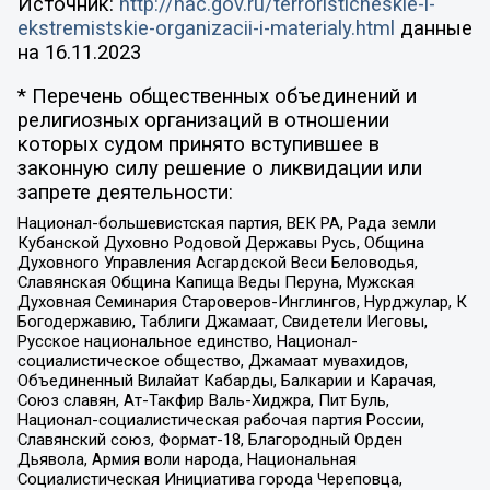
Источник:
http://nac.gov.ru/terroristicheskie-i-
ekstremistskie-organizacii-i-materialy.html
данные
на
16.11.2023
* Перечень общественных объединений и
религиозных организаций в отношении
которых судом принято вступившее в
законную силу решение о ликвидации или
запрете деятельности:
Национал-большевистская партия, ВЕК РА, Рада земли
Кубанской Духовно Родовой Державы Русь, Община
Духовного Управления Асгардской Веси Беловодья,
Славянская Община Капища Веды Перуна, Мужская
Духовная Семинария Староверов-Инглингов, Нурджулар, К
Богодержавию, Таблиги Джамаат, Свидетели Иеговы,
Русское национальное единство, Национал-
социалистическое общество, Джамаат мувахидов,
Объединенный Вилайат Кабарды, Балкарии и Карачая,
Союз славян, Ат-Такфир Валь-Хиджра, Пит Буль,
Национал-социалистическая рабочая партия России,
Славянский союз, Формат-18, Благородный Орден
Дьявола, Армия воли народа, Национальная
Социалистическая Инициатива города Череповца,