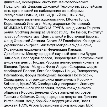
движение, Всемирный Институт Саентологических
Предприятий, Церковь Духовной Технологии, Европейская
сеть организаций по наблюдению за выборами,
Республика Польша, СВОБОДНЫЙ ИДЕЛЬ-УРАЛ,
Ассоциация развития журналистики, IStories fonds,
Королевский Институт Международных Отношений,
КРИМСЬКА ПРАВОЗАХИСНА ГРУПА, Фонд имени Генриха
Бёлля, Stichting Bellingcat, Bellingcat Ltd, The Insider, Институт
правовой инициативы Центральной и Восточной Европы,
Фонд Открытой Эстонии, Calvert 22 Foundation, Канадский
украинский конгресс, Институт Макдональда-Лорье,
Украинская национальная федерация Канады,
Декабристы, Международный научный центр им Вудро
Вильсона, Свободная пресса, Возрождение, Всеукраинский
духовный центр , Риддл, Русский антивоенный комитет в
Швеции, Проект Медуза, Фонд Андрея Сахарова, Форум
свободной России, Лига Свободных Наций, Transparеncy
International, Форум Свободных Народов ПостРоссии,
Солидарность с гражданским движением в России –
Solidarus, КрымSOS, Свободный университет, Институт
государственного управления, Форум гражданского
общества Россия, Беллона, Союз жителей островов
Тисима и Хабомаи, Съезд народных депутатов, Гринпис
Интернешнл, Фонд борьбы с коррупцией Инк, Завет
церквей TCCN, Агора, Всемирный фонд природы, BDR