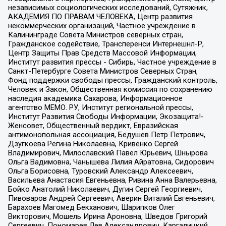
независимых социологических исследований, Сутяжник,
АКАДЕМИЯ ПО ПРАВАМ ЧЕЛОВЕКА, Центр развития
некоммерческих организаций, Частное учреждение в
Калининграде Совета Министров северных стран,
Гражданское содействие, Трансперенси Интернешнл-Р,
Центр Защиты Прав Средств Массовой Информации,
Институт развития прессы - Сибирь, Частное учреждение в
Санкт-Петербурге Совета Министров Северных Стран,
Фонд поддержки свободы прессы, Гражданский контроль,
Человек и Закон, Общественная комиссия по сохранению
наследия академика Сахарова, Информационное
агентство МЕМО. РУ, Институт региональной прессы,
Институт Развития Свободы Информации, Экозащита!-
Женсовет, Общественный вердикт, Евразийская
антимонопольная ассоциация, Бедушев Петр Петрович,
Дзугкоева Регина Николаевна, Кривенко Сергей
Владимирович, Милославский Павел Юрьевич, Шнырова
Ольга Вадимовна, Чанышева Лилия Айратовна, Сидорович
Ольга Борисовна, Туровский Александр Алексеевич,
Васильева Анастасия Евгеньевна, Ривина Анна Валерьевна,
Бойко Анатолий Николаевич, Дугин Сергей Георгиевич,
Пивоваров Андрей Сергеевич, Аверин Виталий Евгеньевич,
Барахоев Магомед Бекханович, Шарипков Олег
Викторович, Мошель Ирина Ароновна, Шведов Григорий
Сергеевич, Пономарев Лев Александрович, Каргалицкий