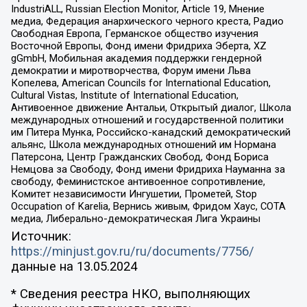
IndustriALL, Russian Election Monitor, Article 19, Мнение
медиа, Федерация анархического черного креста, Радио
Свободная Европа, Германское общество изучения
Восточной Европы, Фонд имени Фридриха Эберта, XZ
gGmbH, Мобильная академия поддержки гендерной
демократии и миротворчества, Форум имени Льва
Копелева, American Councils for International Education,
Cultural Vistas, Institute of International Education,
Антивоенное движение Антальи, Открытый диалог, Школа
международных отношений и государственной политики
им Питера Мунка, Российско-канадский демократический
альянс, Школа международных отношений им Нормана
Патерсона, Центр Гражданских Свобод, Фонд Бориса
Немцова за Свободу, Фонд имени Фридриха Науманна за
свободу, Феминистское антивоенное сопротивление,
Комитет независимости Ингушетии, Прометей, Stop
Occupation of Karelia, Вернись живым, Фридом Хаус, СОТА
медиа, Либерально-демократическая Лига Украины
Источник:
https://minjust.gov.ru/ru/documents/7756/
данные на
13.05.2024
* Сведения реестра НКО, выполняющих