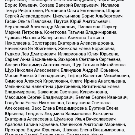
Борис Юльевич, Созаев Валерий Валерьевич, Исламов
Тимур Рифгатович, Романова Ольга Евгеньевна, Щаров
Сергей Алексадрович, Цирульников Борис Альбертович,
Гасан Ольга Павловна, Паутов Юрий Анатольевич,
Верховский Александр Маркович, Пислакова-Паркер
Марина Петровна, Кочеткова Татьяна Владимировна,
Чуркина Наталья Валерьевна, Акимова Татьяна
Николаевна, Золотарева Екатерина Александровна,
Рачинский Ян Збигневич, Жемкова Елена Борисовна,
Гудков Лев Дмитриевич, Илларионова Юлия Юрьевна,
Саранг Анна Васильевна, Захарова Светлана Сергеевна,
Аверин Владимир Анатольевич, Щур Татьяна Михайловна,
Щур Николай Алексеевич, Блинушов Андрей Юрьевич,
Мосин Алексей Геннадьевич, Гефтер Валентин Михайлович,
Симонов Алексей Кириллович, Флиге Ирина Анатольевна,
Мельникова Валентина Дмитриевна, Вититинова Елена
Владимировна, Баженова Светлана Куприяновна,
Максимов Сергей Владимирович, Беляев Сергей Иванович,
Голубева Елена Николаевна, Ганнушкина Светлана
Алексеевна, Закс Елена Владимировна, Буртина Елена
Юрьевна, Гендель Людмила Залмановна, Кокорина
Екатерина Алексеевна, Шуманов Илья Вячеславович,
Арапова Галина Юрьевна, Свечников Анатолий Мариевич,
Прохоров Вадим Юрьевич, Шахова Елена Владимировна,