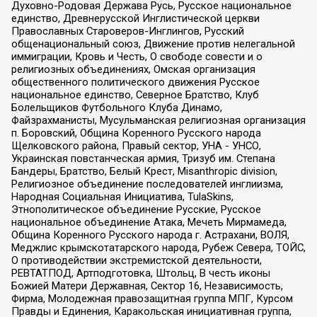
Духовно-Родовая Держава Русь, Русское национальное
единство, Древнерусской Инглистической церкви
Православных Староверов-Инглингов, Русский
общенациональный союз, Движение против нелегальной
иммиграции, Кровь и Честь, О свободе совести и о
религиозных объединениях, Омская организация
общественного политического движения Русское
национальное единство, Северное Братство, Клуб
Болельщиков Футбольного Клуба Динамо,
Файзрахманисты, Мусульманская религиозная организация
п. Боровский, Община Коренного Русского народа
Щелковского района, Правый сектор, УНА - УНСО,
Украинская повстанческая армия, Тризуб им. Степана
Бандеры, Братство, Белый Крест, Misanthropic division,
Религиозное объединение последователей инглиизма,
Народная Социальная Инициатива, TulaSkins,
Этнополитическое объединение Русские, Русское
национальное объединение Атака, Мечеть Мирмамеда,
Община Коренного Русского народа г. Астрахани, ВОЛЯ,
Меджлис крымскотатарского народа, Рубеж Севера, ТОЙС,
О противодействии экстремистской деятельности,
РЕВТАТПОД, Артподготовка, Штольц, В честь иконы
Божией Матери Державная, Сектор 16, Независимость,
Фирма, Молодежная правозащитная группа МПГ, Курсом
Правды и Единения, Каракольская инициативная группа,