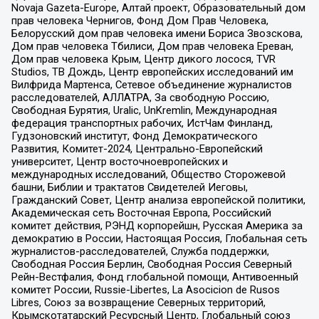
Novaja Gazeta-Europe, Алтай проект, Образовательный дом
прав человека Чернигов, Фонд Дом Прав Человека,
Белорусский дом прав человека имени Бориса Звозскова,
Дом прав человека Тбилиси, Дом прав человека Ереван,
Дом прав человека Крым, Центр дикого лосося, TVR
Studios, ТВ Дождь, Центр европейских исследований им
Вилфрида Мартенса, Сетевое объединение журналистов
расследователей, АЛЛАТРА, За свободную Россию,
Свободная Бурятия, Uralic, UnKremlin, Международная
федерация транспортных рабочих, ИстЧам Финланд,
Гудзоновский институт, Фонд Демократического
Развития, Комитет-2024, Центрально-Европейский
университет, Центр восточноевропейских и
международных исследований, Общество Сторожевой
башни, Библии и трактатов Свидетелей Иеговы,
Гражданский Совет, Центр анализа европейской политики,
Академическая сеть Восточная Европа, Российский
комитет действия, РЭНД корпорейшн, Русская Америка за
демократию в России, Настоящая Россия, Глобальная сеть
журналистов-расследователей, Служба поддержки,
Свободная Россия Берлин, Свободная Россия Северный
Рейн-Вестфалия, Фонд глобальной помощи, Антивоенный
комитет России, Russie-Libertes, La Asocicion de Rusos
Libres, Союз за возвращение Северных территорий,
Крымскотатарский Ресурсный Центр, Глобальный союз