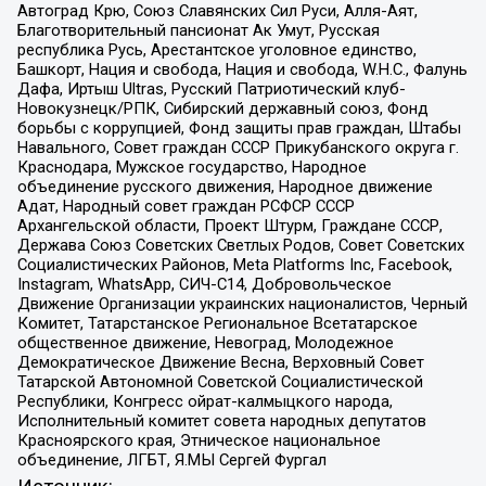
Автоград Крю, Союз Славянских Сил Руси, Алля-Аят,
Благотворительный пансионат Ак Умут, Русская
республика Русь, Арестантское уголовное единство,
Башкорт, Нация и свобода, Нация и свобода, W.H.С., Фалунь
Дафа, Иртыш Ultras, Русский Патриотический клуб-
Новокузнецк/РПК, Сибирский державный союз, Фонд
борьбы с коррупцией, Фонд защиты прав граждан, Штабы
Навального, Совет граждан СССР Прикубанского округа г.
Краснодара, Мужское государство, Народное
объединение русского движения, Народное движение
Адат, Народный совет граждан РСФСР СССР
Архангельской области, Проект Штурм, Граждане СССР,
Держава Союз Советских Светлых Родов, Совет Советских
Социалистических Районов, Meta Platforms Inc, Facebook,
Instagram, WhatsApp, СИЧ-С14, Добровольческое
Движение Организации украинских националистов, Черный
Комитет, Татарстанское Региональное Всетатарское
общественное движение, Невоград, Молодежное
Демократическое Движение Весна, Верховный Совет
Татарской Автономной Советской Социалистической
Республики, Конгресс ойрат-калмыцкого народа,
Исполнительный комитет совета народных депутатов
Красноярского края, Этническое национальное
объединение, ЛГБТ, Я.МЫ Сергей Фургал