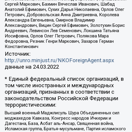
Сергей Маркович, Бахмин Вячеслав Иванович, Шабад
Анатолий Ефимович, Сухих Дарья Николаевна, Орлов Олег
Петрович, Добровольская Анна Дмитриевна, Королева
Александра Евгеньевна, Смирнов Владимир
Александрович, Вицин Сергей Ефимович, Золотухин Борис
Андреевич, Левинсон Лев Семенович, Локшина Татьяна
Иосифовна, Орлов Олег Петрович, Полякова Мара
Федоровна, Резник Генри Маркович, Захаров Герман
Константинович
Источник:
http://unro.minjust.ru/NKOForeignAgent.aspx
данные на
24.03.2022
* Единый федеральный список организаций, в
том числе иностранных и международных
организаций, признанных в соответствии с
законодательством Российской Федерации
террористическими:
Высший военный Маджлисуль Шура Объединенных сил
моджахедов Кавказа, Конгресс народов Ичкерии и
Дагестана, База, Асбат аль-Ансар, Священная война,
Исламская группа, Братья-мусульмане, Партия исламского