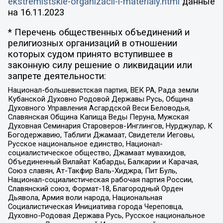
ekstremistskie-organizacii-i-materialy.html
данные
на
16.11.2023
* Перечень общественных объединений и
религиозных организаций в отношении
которых судом принято вступившее в
законную силу решение о ликвидации или
запрете деятельности:
Национал-большевистская партия, ВЕК РА, Рада земли
Кубанской Духовно Родовой Державы Русь, Община
Духовного Управления Асгардской Веси Беловодья,
Славянская Община Капища Веды Перуна, Мужская
Духовная Семинария Староверов-Инглингов, Нурджулар, К
Богодержавию, Таблиги Джамаат, Свидетели Иеговы,
Русское национальное единство, Национал-
социалистическое общество, Джамаат мувахидов,
Объединенный Вилайат Кабарды, Балкарии и Карачая,
Союз славян, Ат-Такфир Валь-Хиджра, Пит Буль,
Национал-социалистическая рабочая партия России,
Славянский союз, Формат-18, Благородный Орден
Дьявола, Армия воли народа, Национальная
Социалистическая Инициатива города Череповца,
Духовно-Родовая Держава Русь, Русское национальное