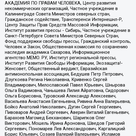
АКАДЕМИЯ ПО ПРАВАМ ЧЕЛОВЕКА, Центр развития
некоммерческих организаций, Частное учреждение в
Калининграде Совета Министров северных стран,
Гражданское содействие, Трансперенси Интернешнл-Р,
Центр Защиты Прав Средств Массовой Информации,
Институт развития прессы - Сибирь, Частное учреждение в
Санкт-Петербурге Совета Министров Северных Стран,
Фонд поддержки свободы прессы, Гражданский контроль,
Человек и Закон, Общественная комиссия по сохранению
наследия академика Сахарова, Информационное
агентство МЕМО. РУ, Институт региональной прессы,
Институт Развития Свободы Информации, Экозащита!-
Женсовет, Общественный вердикт, Евразийская
антимонопольная ассоциация, Бедушев Петр Петрович,
Дзугкоева Регина Николаевна, Кривенко Сергей
Владимирович, Милославский Павел Юрьевич, Шнырова
Ольга Вадимовна, Чанышева Лилия Айратовна, Сидорович
Ольга Борисовна, Туровский Александр Алексеевич,
Васильева Анастасия Евгеньевна, Ривина Анна Валерьевна,
Бойко Анатолий Николаевич, Дугин Сергей Георгиевич,
Пивоваров Андрей Сергеевич, Аверин Виталий Евгеньевич,
Барахоев Магомед Бекханович, Шарипков Олег
Викторович, Мошель Ирина Ароновна, Шведов Григорий
Сергеевич, Пономарев Лев Александрович, Каргалицкий
Борис Юльевич, Созаев Валерий Валерьевич, Исламов