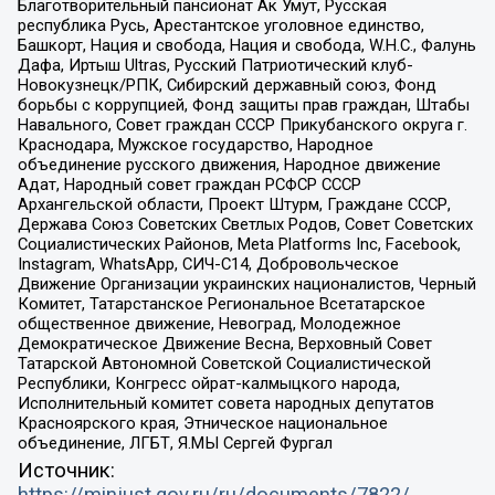
Благотворительный пансионат Ак Умут, Русская
республика Русь, Арестантское уголовное единство,
Башкорт, Нация и свобода, Нация и свобода, W.H.С., Фалунь
Дафа, Иртыш Ultras, Русский Патриотический клуб-
Новокузнецк/РПК, Сибирский державный союз, Фонд
борьбы с коррупцией, Фонд защиты прав граждан, Штабы
Навального, Совет граждан СССР Прикубанского округа г.
Краснодара, Мужское государство, Народное
объединение русского движения, Народное движение
Адат, Народный совет граждан РСФСР СССР
Архангельской области, Проект Штурм, Граждане СССР,
Держава Союз Советских Светлых Родов, Совет Советских
Социалистических Районов, Meta Platforms Inc, Facebook,
Instagram, WhatsApp, СИЧ-С14, Добровольческое
Движение Организации украинских националистов, Черный
Комитет, Татарстанское Региональное Всетатарское
общественное движение, Невоград, Молодежное
Демократическое Движение Весна, Верховный Совет
Татарской Автономной Советской Социалистической
Республики, Конгресс ойрат-калмыцкого народа,
Исполнительный комитет совета народных депутатов
Красноярского края, Этническое национальное
объединение, ЛГБТ, Я.МЫ Сергей Фургал
Источник: