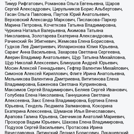
Тимур Рифгатович, Романова Ольга Евгеньевна, Щаров
Сергей Алексадрович, Цирульников Борис Альбертович,
Гасан Ольга Павловна, Паутов Юрий Анатольевич,
Верховский Александр Маркович, Пислакова-Паркер
Марина Петровна, Кочеткова Татьяна Владимировна,
Чуркина Наталья Валерьевна, Акимова Татьяна
Николаевна, Золотарева Екатерина Александровна,
Рачинский Ян Збигневич, Жемкова Елена Борисовна,
Гудков Лев Дмитриевич, Илларионова Юлия Юрьевна,
Саранг Анна Васильевна, Захарова Светлана Сергеевна,
Аверин Владимир Анатольевич, Щур Татьяна Михайловна,
Щур Николай Алексеевич, Блинушов Андрей Юрьевич,
Мосин Алексей Геннадьевич, Гефтер Валентин Михайлович,
Симонов Алексей Кириллович, Флиге Ирина Анатольевна,
Мельникова Валентина Дмитриевна, Вититинова Елена
Владимировна, Баженова Светлана Куприяновна,
Максимов Сергей Владимирович, Беляев Сергей Иванович,
Голубева Елена Николаевна, Ганнушкина Светлана
Алексеевна, Закс Елена Владимировна, Буртина Елена
Юрьевна, Гендель Людмила Залмановна, Кокорина
Екатерина Алексеевна, Шуманов Илья Вячеславович,
Арапова Галина Юрьевна, Свечников Анатолий Мариевич,
Прохоров Вадим Юрьевич, Шахова Елена Владимировна,
Подузов Сергей Васильевич, Протасова Ирина
Вячеславовна, Литинский Леонид Борисович, Лукашевский