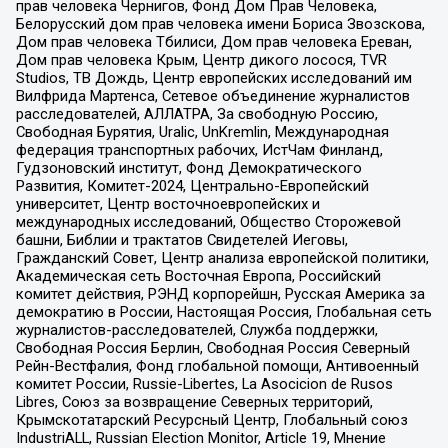
прав человека Чернигов, Фонд Дом Прав Человека,
Белорусский дом прав человека имени Бориса Звозскова,
Дом прав человека Тбилиси, Дом прав человека Ереван,
Дом прав человека Крым, Центр дикого лосося, TVR
Studios, ТВ Дождь, Центр европейских исследований им
Вилфрида Мартенса, Сетевое объединение журналистов
расследователей, АЛЛАТРА, За свободную Россию,
Свободная Бурятия, Uralic, UnKremlin, Международная
федерация транспортных рабочих, ИстЧам Финланд,
Гудзоновский институт, Фонд Демократического
Развития, Комитет-2024, Центрально-Европейский
университет, Центр восточноевропейских и
международных исследований, Общество Сторожевой
башни, Библии и трактатов Свидетелей Иеговы,
Гражданский Совет, Центр анализа европейской политики,
Академическая сеть Восточная Европа, Российский
комитет действия, РЭНД корпорейшн, Русская Америка за
демократию в России, Настоящая Россия, Глобальная сеть
журналистов-расследователей, Служба поддержки,
Свободная Россия Берлин, Свободная Россия Северный
Рейн-Вестфалия, Фонд глобальной помощи, Антивоенный
комитет России, Russie-Libertes, La Asocicion de Rusos
Libres, Союз за возвращение Северных территорий,
Крымскотатарский Ресурсный Центр, Глобальный союз
IndustriALL, Russian Election Monitor, Article 19, Мнение