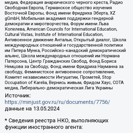
медиа, Федерация анархического черного креста, Радио
Свободная Европа, Германское общество изучения
Восточной Европы, Фонд имени Фридриха Эберта, XZ
gGmbH, Мобильная академия поддержки гендерной
демократии и миротворчества, Форум имени Льва
Копелева, American Councils for International Education,
Cultural Vistas, Institute of International Education,
Антивоенное движение Антальи, Открытый диалог, Школа
международных отношений и государственной политики
им Питера Мунка, Российско-канадский демократический
альянс, Школа международных отношений им Нормана
Патерсона, Центр Гражданских Свобод, Фонд Бориса
Немцова за Свободу, Фонд имени Фридриха Науманна за
свободу, Феминистское антивоенное сопротивление,
Комитет независимости Ингушетии, Прометей, Stop
Occupation of Karelia, Вернись живым, Фридом Хаус, СОТА
медиа, Либерально-демократическая Лига Украины
Источник:
https://minjust.gov.ru/ru/documents/7756/
данные на
13.05.2024
* Сведения реестра НКО, выполняющих
функции иностранного агента: