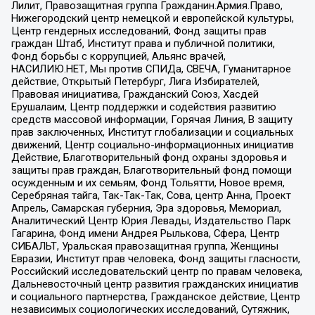
Лилит, Правозащитная группа Гражданин.Армия.Право,
Нижегородский центр немецкой и европейской культуры,
Центр гендерных исследований, Фонд защиты прав
граждан Штаб, Институт права и публичной политики,
Фонд борьбы с коррупцией, Альянс врачей,
НАСИЛИЮ.НЕТ, Мы против СПИДа, СВЕЧА, Гуманитарное
действие, Открытый Петербург, Лига Избирателей,
Правовая инициатива, Гражданский Союз, Хасдей
Ерушалаим, Центр поддержки и содействия развитию
средств массовой информации, Горячая Линия, В защиту
прав заключенных, Институт глобализации и социальных
движений, Центр социально-информационных инициатив
Действие, Благотворительный фонд охраны здоровья и
защиты прав граждан, Благотворительный фонд помощи
осужденным и их семьям, Фонд Тольятти, Новое время,
Серебряная тайга, Так-Так-Так, Сова, центр Анна, Проект
Апрель, Самарская губерния, Эра здоровья, Мемориал,
Аналитический Центр Юрия Левады, Издательство Парк
Гагарина, Фонд имени Андрея Рылькова, Сфера, Центр
СИБАЛЬТ, Уральская правозащитная группа, Женщины
Евразии, Институт прав человека, Фонд защиты гласности,
Российский исследовательский центр по правам человека,
Дальневосточный центр развития гражданских инициатив
и социального партнерства, Гражданское действие, Центр
независимых социологических исследований, Сутяжник,