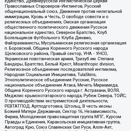
единство, Древнерусской Инглистической церкви
Православных Староверов-Инглингов, Русский
общенациональный союз, Движение против нелегальной
иммиграции, Кровь и Честь, О свободе совести и о
религиозных объединениях, Омская организация
общественного политического движения Русское
национальное единство, Северное Братство, Клуб
Болельщиков Футбольного Клуба Динамо,
Файзрахманисты, Мусульманская религиозная организация
п. Боровский, Община Коренного Русского народа
Щелковского района, Правый сектор, УНА - УНСО,
Украинская повстанческая армия, Тризуб им. Степана
Бандеры, Братство, Белый Крест, Misanthropic division,
Религиозное объединение последователей инглиизма,
Народная Социальная Инициатива, TulaSkins,
Этнополитическое объединение Русские, Русское
национальное объединение Атака, Мечеть Мирмамеда,
Община Коренного Русского народа г. Астрахани, ВОЛЯ,
Меджлис крымскотатарского народа, Рубеж Севера, ТОЙС,
О противодействии экстремистской деятельности,
РЕВТАТПОД, Артподготовка, Штольц, В честь иконы
Божией Матери Державная, Сектор 16, Независимость,
Фирма, Молодежная правозащитная группа МПГ, Курсом
Правды и Единения, Каракольская инициативная группа,
Автоград Крю, Союз Славянских Сил Руси, Алля-Аят,