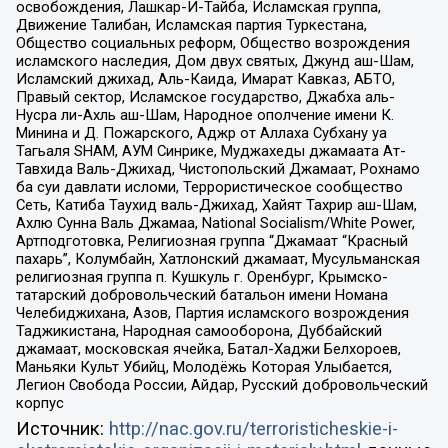
освобождения, Лашкар-И-Тайба, Исламская группа,
Движение Талибан, Исламская партия Туркестана,
Общество социальных реформ, Общество возрождения
исламского наследия, Дом двух святых, Джунд аш-Шам,
Исламский джихад, Аль-Каида, Имарат Кавказ, АБТО,
Правый сектор, Исламское государство, Джабха аль-
Нусра ли-Ахль аш-Шам, Народное ополчение имени К.
Минина и Д. Пожарского, Аджр от Аллаха Субхану уа
Тагьаля SHAM, АУМ Синрике, Муджахеды джамаата Ат-
Тавхида Валь-Джихад, Чистопольский Джамаат, Рохнамо
ба суи давлати исломи, Террористическое сообщество
Сеть, Катиба Таухид валь-Джихад, Хайят Тахрир аш-Шам,
Ахлю Сунна Валь Джамаа, National Socialism/White Power,
Артподготовка, Религиозная группа “Джамаат “Красный
пахарь”, Колумбайн, Хатлонский джамаат, Мусульманская
религиозная группа п. Кушкуль г. Оренбург, Крымско-
татарский добровольческий батальон имени Номана
Челебиджихана, Азов, Партия исламского возрождения
Таджикистана, Народная самооборона, Дуббайский
джамаат, московская ячейка, Батал-Хаджи Белхороев,
Маньяки Культ Убийц, Молодёжь Которая Улыбается,
Легион Свобода России, Айдар, Русский добровольческий
корпус
Источник:
http://nac.gov.ru/terroristicheskie-i-