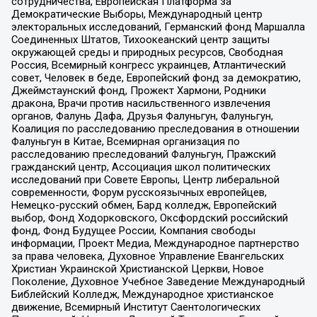
сотрудничества, Европейская Платформа за
Демократические Выборы, Международный центр
электоральных исследований, Германский фонд Маршалла
Соединенных Штатов, Тихоокеанский центр защиты
окружающей среды и природных ресурсов, Свободная
Россия, Всемирный конгресс украинцев, Атлантический
совет, Человек в беде, Европейский фонд за демократию,
Джеймстаунский фонд, Прожект Хармони, Родники
дракона, Врачи против насильственного извлечения
органов, Фалунь Дафа, Друзья Фалуньгун, Фалуньгун,
Коалиция по расследованию преследования в отношении
Фалуньгун в Китае, Всемирная организация по
расследованию преследований Фалуньгун, Пражский
гражданский центр, Ассоциация школ политических
исследований при Совете Европы, Центр либеральной
современности, Форум русскоязычных европейцев,
Немецко-русский обмен, Бард колледж, Европейский
выбор, Фонд Ходорковского, Оксфордский российский
фонд, Фонд Будущее России, Компания свободы
информации, Проект Медиа, Международное партнерство
за права человека, Духовное Управление Евангельских
Христиан Украинской Христианской Церкви, Новое
Поколение, Духовное Учебное Заведение Международный
Библейский Колледж, Международное христианское
движение, Всемирный Институт Саентологических