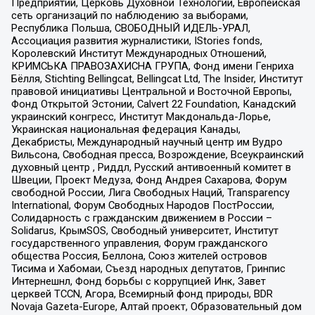
Предприятий, Церковь Духовной Технологии, Европейская
сеть организаций по наблюдению за выборами,
Республика Польша, СВОБОДНЫЙ ИДЕЛЬ-УРАЛ,
Ассоциация развития журналистики, IStories fonds,
Королевский Институт Международных Отношений,
КРИМСЬКА ПРАВОЗАХИСНА ГРУПА, Фонд имени Генриха
Бёлля, Stichting Bellingcat, Bellingcat Ltd, The Insider, Институт
правовой инициативы Центральной и Восточной Европы,
Фонд Открытой Эстонии, Calvert 22 Foundation, Канадский
украинский конгресс, Институт Макдональда-Лорье,
Украинская национальная федерация Канады,
Декабристы, Международный научный центр им Вудро
Вильсона, Свободная пресса, Возрождение, Всеукраинский
духовный центр , Риддл, Русский антивоенный комитет в
Швеции, Проект Медуза, Фонд Андрея Сахарова, Форум
свободной России, Лига Свободных Наций, Transparеncy
International, Форум Свободных Народов ПостРоссии,
Солидарность с гражданским движением в России –
Solidarus, КрымSOS, Свободный университет, Институт
государственного управления, Форум гражданского
общества Россия, Беллона, Союз жителей островов
Тисима и Хабомаи, Съезд народных депутатов, Гринпис
Интернешнл, Фонд борьбы с коррупцией Инк, Завет
церквей TCCN, Агора, Всемирный фонд природы, BDR
Novaja Gazeta-Europe, Алтай проект, Образовательный дом