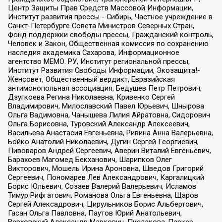
Центр Защиты Прав Средств Массовой Информации,
Институт развития прессы - Сибирь, Частное учреждение в
Санкт-Петербурге Совета Министров Северных Стран,
Фонд поддержки свободы прессы, Гражданский контроль,
Человек и Закон, Общественная комиссия по сохранению
наследия академика Сахарова, Информационное
агентство МЕМО. РУ, Институт региональной прессы,
Институт Развития Свободы Информации, Экозащита!-
Женсовет, Общественный вердикт, Евразийская
антимонопольная ассоциация, Бедушев Петр Петрович,
Дзугкоева Регина Николаевна, Кривенко Сергей
Владимирович, Милославский Павел Юрьевич, Шнырова
Ольга Вадимовна, Чанышева Лилия Айратовна, Сидорович
Ольга Борисовна, Туровский Александр Алексеевич,
Васильева Анастасия Евгеньевна, Ривина Анна Валерьевна,
Бойко Анатолий Николаевич, Дугин Сергей Георгиевич,
Пивоваров Андрей Сергеевич, Аверин Виталий Евгеньевич,
Барахоев Магомед Бекханович, Шарипков Олег
Викторович, Мошель Ирина Ароновна, Шведов Григорий
Сергеевич, Пономарев Лев Александрович, Каргалицкий
Борис Юльевич, Созаев Валерий Валерьевич, Исламов
Тимур Рифгатович, Романова Ольга Евгеньевна, Щаров
Сергей Алексадрович, Цирульников Борис Альбертович,
Гасан Ольга Павловна, Паутов Юрий Анатольевич,
Верховский Александр Маркович, Пислакова-Паркер