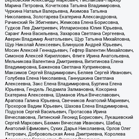
Марина Петровна, Кочеткова Татьяна Владимировна,
Чуркина Наталья Валерьевна, Акимова Татьяна
Николаевна, Золотарева Екатерина Александровна,
Рачинский Ян Збигневич, Жемкова Елена Борисовна,
Гудков Лев Дмитриевич, Илларионова Юлия Юрьевна,
Саранг Анна Васильевна, Захарова Светлана Сергеевна,
Аверин Владимир Анатольевич, Щур Татьяна Михайловна,
Щур Николай Алексеевич, Блинушов Андрей Юрьевич,
Мосин Алексей Геннадьевич, Гефтер Валентин Михайлович,
Симонов Алексей Кириллович, Флиге Ирина Анатольевна,
Мельникова Валентина Дмитриевна, Вититинова Елена
Владимировна, Баженова Светлана Куприяновна,
Максимов Сергей Владимирович, Беляев Сергей Иванович,
Голубева Елена Николаевна, Ганнушкина Светлана
Алексеевна, Закс Елена Владимировна, Буртина Елена
Юрьевна, Гендель Людмила Залмановна, Кокорина
Екатерина Алексеевна, Шуманов Илья Вячеславович,
Арапова Галина Юрьевна, Свечников Анатолий Мариевич,
Прохоров Вадим Юрьевич, Шахова Елена Владимировна,
Подузов Сергей Васильевич, Протасова Ирина
Вячеславовна, Литинский Леонид Борисович, Лукашевский
Сергей Маркович, Бахмин Вячеслав Иванович, Шабад
Анатолий Ефимович, Сухих Дарья Николаевна, Орлов Олег
Петрович, Добровольская Анна Дмитриевна, Королева