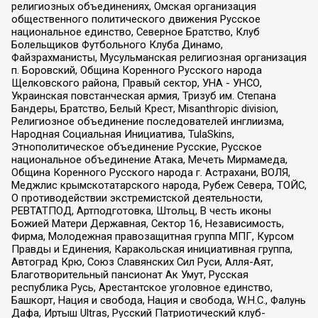
религиозных объединениях, Омская организация
общественного политического движения Русское
национальное единство, Северное Братство, Клуб
Болельщиков Футбольного Клуба Динамо,
Файзрахманисты, Мусульманская религиозная организация
п. Боровский, Община Коренного Русского народа
Щелковского района, Правый сектор, УНА - УНСО,
Украинская повстанческая армия, Тризуб им. Степана
Бандеры, Братство, Белый Крест, Misanthropic division,
Религиозное объединение последователей инглиизма,
Народная Социальная Инициатива, TulaSkins,
Этнополитическое объединение Русские, Русское
национальное объединение Атака, Мечеть Мирмамеда,
Община Коренного Русского народа г. Астрахани, ВОЛЯ,
Меджлис крымскотатарского народа, Рубеж Севера, ТОЙС,
О противодействии экстремистской деятельности,
РЕВТАТПОД, Артподготовка, Штольц, В честь иконы
Божией Матери Державная, Сектор 16, Независимость,
Фирма, Молодежная правозащитная группа МПГ, Курсом
Правды и Единения, Каракольская инициативная группа,
Автоград Крю, Союз Славянских Сил Руси, Алля-Аят,
Благотворительный пансионат Ак Умут, Русская
республика Русь, Арестантское уголовное единство,
Башкорт, Нация и свобода, Нация и свобода, W.H.С., Фалунь
Дафа, Иртыш Ultras, Русский Патриотический клуб-