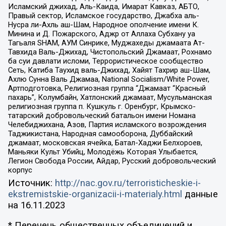
Исламский джихад, Аль-Каида, Имарат Кавказ, АБТО,
Правый сектор, Исламское государство, Джабха аль-
Нусра ли-Ахль аш-Шам, Народное ополчение имени К.
Минина и Д. Пожарского, Аджр от Аллаха Субхану уа
Тагьаля SHAM, АУМ Синрике, Муджахеды джамаата Ат-
Тавхида Валь-Джихад, Чистопольский Джамаат, Рохнамо
ба суи давлати исломи, Террористическое сообщество
Сеть, Катиба Таухид валь-Джихад, Хайят Тахрир аш-Шам,
Ахлю Сунна Валь Джамаа, National Socialism/White Power,
Артподготовка, Религиозная группа “Джамаат “Красный
пахарь”, Колумбайн, Хатлонский джамаат, Мусульманская
религиозная группа п. Кушкуль г. Оренбург, Крымско-
татарский добровольческий батальон имени Номана
Челебиджихана, Азов, Партия исламского возрождения
Таджикистана, Народная самооборона, Дуббайский
джамаат, московская ячейка, Батал-Хаджи Белхороев,
Маньяки Культ Убийц, Молодёжь Которая Улыбается,
Легион Свобода России, Айдар, Русский добровольческий
корпус
Источник:
http://nac.gov.ru/terroristicheskie-i-
ekstremistskie-organizacii-i-materialy.html
данные
на
16.11.2023
* Перечень общественных объединений и