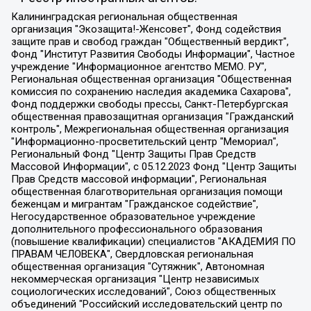
Калининградская региональная общественная организация "Экозащита!-Женсовет", Фонд содействия защите прав и свобод граждан "Общественный вердикт", Фонд "Институт Развития Свободы Информации", Частное учреждение "Информационное агентство МЕМО. РУ", Региональная общественная организация "Общественная комиссия по сохранению наследия академика Сахарова", Фонд поддержки свободы прессы, Санкт-Петербургская общественная правозащитная организация "Гражданский контроль", Межрегиональная общественная организация "Информационно-просветительский центр "Мемориал", Региональный Фонд "Центр Защиты Прав Средств Массовой Информации", с 05.12.2023 Фонд "Центр Защиты Прав Средств массовой информации", Региональная общественная благотворительная организация помощи беженцам и мигрантам "Гражданское содействие", Негосударственное образовательное учреждение дополнительного профессионального образования (повышение квалификации) специалистов "АКАДЕМИЯ ПО ПРАВАМ ЧЕЛОВЕКА", Свердловская региональная общественная организация "Сутяжник", Автономная некоммерческая организация "Центр независимых социологических исследований", Союз общественных объединений "Российский исследовательский центр по правам человека", Региональное общественное учреждение научно-информационный центр "МЕМОРИАЛ", Некоммерческая организация "Фонд защиты гласности", Автономная некоммерческая организация "Институт прав человека", Городская общественная организация "Екатеринбургское общество "МЕМОРИАЛ", Городская общественная организация "Рязанское историко-просветительское и правозащитное общество "Мемориал" (Рязанский Мемориал), Челябинский региональный орган общественной самодеятельности – женское общественное объединение "Женщины Евразии", Челябинский региональный орган общественной самодеятельности "Уральская правозащитная группа", Фонд содействия защите здоровья и социальной справедливости имени Андрея Рылькова, Автономная Некоммерческая Организация "Аналитический Центр Юрия Левады", Автономная некоммерческая организация социальной поддержки населения "Проект Апрель", Региональная общественная организация помощи женщинам и детям, находящимся в кризисной ситуации "Информационно-методический центр "Анна", Фонд содействия развитию массовых коммуникаций и правовому просвещению "Так-так-Так", Фонд содействия устойчивому развитию "Серебряная тайга", Свердловский региональный общественный фонд социальных проектов "Новое время", "Idel.Реалии", Кавказ.Реалии, Крым.Реалии, Телеканал Настоящее Время, Татаро-башкирская служба Радио Свобода (Azatliq Radiosi), Радио Свободная Европа/Радио Свобода (PCE/PC), "Сибирь.Реалии", "Фактограф", Благотворительный фонд помощи осужденным и их семьям, Автономная некоммерческая организация "Институт глобализации и социальных движений", Фонд "В защиту прав заключенных", Частное учреждение "Центр поддержки и содействия развитию средств массовой информации", Пензенский региональный общественный благотворительный фонд "Гражданский союз", "Север.Реалии", Некоммерческая организация Фонд "Правовая инициатива", Общество с ограниченной ответственностью "Радио Свободная Европа/Радио Свобода", Чешское информационное агентство "MEDIUM-ORIENT", Красноярская региональная общественная организация "Мы против СПИДа", Камалягин Денис Николаевич, Маркелов Сергей Евгеньевич, Пономарев Лев Александрович, Савицкая Людмила Алексеевна, Автономная некоммерческая организация "Центр по работе с проблемой насилия "НАСИЛИЮ.НЕТ", Межрегиональный профессиональный союз работников здравоохранения "Альянс врачей", Юридическое лицо, зарегистрированное в Латвийской Республике, SIA "Medusa Project" (регистрационный номер 40103797863, дата регистрации 10.06.2014), Некоммерческая организация "Фонд по борьбе с коррупцией", Автономная некоммерческая организация "Институт права и публичной политики", Баданин Роман Сергеевич, Гликин Максим Александрович, Железнова Мария Михайловна, Лукьянова Юлия Сергеевна, Маетная Елизавета Витальевна, Маняхин Петр Борисович, Чуракова Ольга Владимировна, Ярош Юлия Петровна, Юридическое лицо "The Insider SIA", зарегистрированное в Риге, Латвийская Республика (дата регистрации 26.06.2015), являющееся администратором доменного имени интернет-издания "The Insider SIA", https://theins.ru, Постернак Алексей Евгеньевич, Рубин Михаил Аркадьевич, Анин Роман Александрович, Юридическое лицо Istories fonds, зарегистрированное в Латвийской Республике (регистрационный номер 50008295751, дата регистрации 24.02.2020), Великовский Дмитрий Александрович, Долинина Ирина Николаевна, Мароховская Алеся Алексеевна, Шлейнов Роман Юрьевич, Шмагун Олеся Валентиновна, Общество с ограниченной ответственностью "Альтаир 2021", Общество с ограниченной ответственностью "Вега 2021", Общество с ограниченной ответственностью "Главный редактор 2021", Общество с ограниченной ответственностью "Ромашки монолит", Важенков Артем Валерьевич, Ивановская областная общественная организация "Центр гендерных исследований", Гурман Юрий Альбертович, Медиапроект "ОВД-Инфо", Егоров Владимир Владимирович, Жилинский Владимир Александрович, Общество с ограниченной ответственностью "ЗП", Иванова София Юрьевна, Карезина Инна Павловна, Кильтау Екатерина Викторовна, Петров Алексей Викторович, Пискунов Сергей Евгеньевич, Смирнов Сергей Сергеевич, Тихонов Михаил Сергеевич, Общество с ограниченной ответственностью "ЖУРНАЛИСТ-ИНОСТРАННЫЙ АГЕНТ", Арапова Галина Юрьевна, Вольтская Татьяна Анатольевна, Американская компания "Mason G.E.S. Anonymous Foundation" (США), являющаяся владельцем интернет-издания https://mnews.world/, Компания "Stichting Bellingcat", зарегистрированная в Нидерландах (дата регистрации 11.07.2018), Захаров Андрей Вячеславович, Клепиковская Екатерина Дмитриевна, Общество с ограниченной ответственностью "МЕМО", Перл Роман Александрович, Симонов Евгений Алексеевич, Соловьева Елена Анатольевна, Сотников Даниил Владимирович, Сурначева Елизавета Дмитриевна, Автономная некоммерческая организация по защите прав человека и информированию населения "Якутия – Наше Мнение", Общество с ограниченной ответственностью "Москоу диджитал медиа", с 26.01.2023 Общество с ограниченной ответственностью "Чайка Белые сады", Ветошкина Валерия Валерьевна, Заговора Максим Александрович, Межрегиональное общественное движение "Российская ЛГБТ - сеть", Оленичев Максим Владимирович, Павлов Иван Юрьевич, Скворцова Елена Сергеевна, Общество с ограниченной ответственностью "Как бы инагент", Кочетков Игорь Викторович, Общество с ограниченной ответственностью "Честные выборы", Еланчик Олег Александрович, Общество с ограниченной ответственностью "Нобелевский призыв", Гималова Регина Эмилевна, Григорьев Андрей Валерьевич, Григорьева Алина Александровна, Ассоциация по содействию защите прав призывников, альтернативнослужащих и военнослужащих "Правозащитная группа "Гражданин.Армия.Право", Хисамова Регина Фаритовна, Автономная некоммерческая организация по реализации социально-правовых программ "Лилит", Дальневосточное общественное движение "Маяк", Санкт-Петербургская ЛГБТ-инициативная группа "Выход", Инициативная группа ЛГБТ+ "Реверс", Алексеев Андрей Викторович, Бекбулатова Таисия Львовна, Беляев Иван Михайлович, Владыкина Елена Сергеевна, Гельман Марат Александрович, Никульшина Вероника Юрьевна, Толоконникова Надежда Андреевна, Шендерович Виктор Анатольевич, Общество с ограниченной ответственностью "Данное сообщение", Общество с ограниченной ответственностью Издательский дом "Новая глава", Айнбиндер Александра Александровна, Московский комьюнити-центр для ЛГБТ+инициатив, Благотворительный фонд развития филантропии, Deutsche Welle (Германия, Kurt-Schumacher-Strasse 3, 53113 Bonn), Борзунова Мария Михайловна, Воробьев Виктор Викторович, Голубева Анна Львовна, Константинова Алла Михайловна, Малкова Ирина Владимировна, Мурадов Мурад Абдулгалимович, Осетинская Елизавета Николаевна, Понасенков Евгений Николаевич, Ганапольский Матвей Юрьевич, Киселев Евгений Алексеевич, Борухович Ирина Григорьевна, Дремин Иван Тимофеевич, Дубровский Дмитрий Викторович, Красноярская региональная общественная организация поддержки и развития альтернативных образовательных технологий и межкультурных коммуникаций "ИНТЕРРА", Маяковская Екатерина Алексеевна, Фейгин Марк Захарович, Филимонов Андрей Викторович, Дзугкоева Регина Николаевна, Доброхотов Роман Александрович, Дудь Юрий Александрович, Елкин Сергей Владимирович, Кругликов Кирилл Игоревич, Сабунаева Мария Леонидовна, Семенов Алексей Владимирович, Шаинян Карен Багратович, Шульман Екатерина Михайловна, Асафьев Артур Валерьевич, Вахштайн Виктор Семенович, Венедиктов Алексей Алексеевич, Лушникова Екатерина Евгеньевна, Волков Леонид Михайлович, Невзоров Александр Глебович, Пархоменко Сергей Борисович, Сироткин Ярослав Николаевич, Кара-Мурза Владимир Владимирович, Баранова Наталья Владимировна, Гозман Леонид Яковлевич, Кагарлицкий Борис Юльевич, Климарев Михаил Валерьевич, Милов Владимир Станиславович, Автономная некоммерческая организация Краснодарский центр современного искусства "Типография", Моргенштерн Алишер Тагирович, Соболь Любовь Эдуардовна, Общество с ограниченной ответственностью "ЛИЗА НОРМ", Каспаров Гарри Кимович, Ходорковский Михаил Борисович, Общество с ограниченной ответственностью "Апрельские тезисы", Данилович Ирина Брониславовна, Кашин Олег Владимирович, Петров Николай Владимирович, Пивоваров Алексей Владимирович, Соколов Михаил Владимирович, Цветкова Юлия Владимировна, Чичваркин Евгений Александрович, Комитет против пыток/Команда против пыток, Общество с ограниченной ответственностью "Первый научный", Общество с ограниченной ответственностью "Вертолет и ко", Белоцерковская Вероника Борисовна, Кац Максим Евгеньевич, Лазарева Татьяна Юрьевна, Шаведдинов Руслан Табризович, Яшин Илья Валерьевич, Общество с ограниченной ответственностью "Иноагент ААВ", Алешковский Дмитрий Петрович, Альбац Евгения Марковна, Быков Дмитрий Львович, Галямина Юлия Евгеньевна, Лойко Сергей Леонидович, Мартынов Кирилл Константинович, Медведев Сергей Александрович, Крашенинников Федор Геннадиевич, Гордеева Катерина Вл