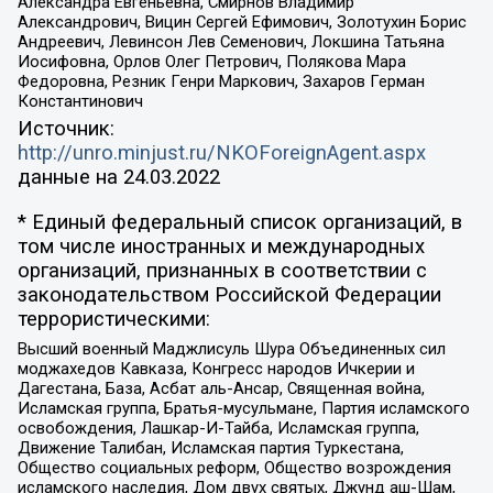
Александра Евгеньевна, Смирнов Владимир
Александрович, Вицин Сергей Ефимович, Золотухин Борис
Андреевич, Левинсон Лев Семенович, Локшина Татьяна
Иосифовна, Орлов Олег Петрович, Полякова Мара
Федоровна, Резник Генри Маркович, Захаров Герман
Константинович
Источник:
http://unro.minjust.ru/NKOForeignAgent.aspx
данные на
24.03.2022
* Единый федеральный список организаций, в
том числе иностранных и международных
организаций, признанных в соответствии с
законодательством Российской Федерации
террористическими:
Высший военный Маджлисуль Шура Объединенных сил
моджахедов Кавказа, Конгресс народов Ичкерии и
Дагестана, База, Асбат аль-Ансар, Священная война,
Исламская группа, Братья-мусульмане, Партия исламского
освобождения, Лашкар-И-Тайба, Исламская группа,
Движение Талибан, Исламская партия Туркестана,
Общество социальных реформ, Общество возрождения
исламского наследия, Дом двух святых, Джунд аш-Шам,