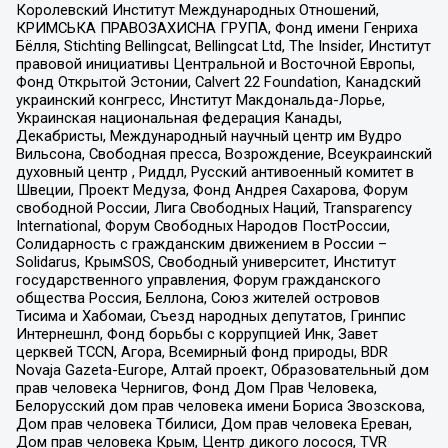
Королевский Институт Международных Отношений,
КРИМСЬКА ПРАВОЗАХИСНА ГРУПА, Фонд имени Генриха
Бёлля, Stichting Bellingcat, Bellingcat Ltd, The Insider, Институт
правовой инициативы Центральной и Восточной Европы,
Фонд Открытой Эстонии, Calvert 22 Foundation, Канадский
украинский конгресс, Институт Макдональда-Лорье,
Украинская национальная федерация Канады,
Декабристы, Международный научный центр им Вудро
Вильсона, Свободная пресса, Возрождение, Всеукраинский
духовный центр , Риддл, Русский антивоенный комитет в
Швеции, Проект Медуза, Фонд Андрея Сахарова, Форум
свободной России, Лига Свободных Наций, Transparеncy
International, Форум Свободных Народов ПостРоссии,
Солидарность с гражданским движением в России –
Solidarus, КрымSOS, Свободный университет, Институт
государственного управления, Форум гражданского
общества Россия, Беллона, Союз жителей островов
Тисима и Хабомаи, Съезд народных депутатов, Гринпис
Интернешнл, Фонд борьбы с коррупцией Инк, Завет
церквей TCCN, Агора, Всемирный фонд природы, BDR
Novaja Gazeta-Europe, Алтай проект, Образовательный дом
прав человека Чернигов, Фонд Дом Прав Человека,
Белорусский дом прав человека имени Бориса Звозскова,
Дом прав человека Тбилиси, Дом прав человека Ереван,
Дом прав человека Крым, Центр дикого лосося, TVR