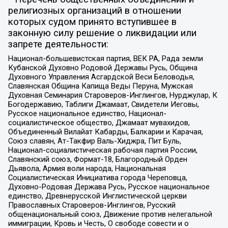
религиозных организаций в отношении
которых судом принято вступившее в
законную силу решение о ликвидации или
запрете деятельности:
Национал-большевистская партия, ВЕК РА, Рада земли
Кубанской Духовно Родовой Державы Русь, Община
Духовного Управления Асгардской Веси Беловодья,
Славянская Община Капища Веды Перуна, Мужская
Духовная Семинария Староверов-Инглингов, Нурджулар, К
Богодержавию, Таблиги Джамаат, Свидетели Иеговы,
Русское национальное единство, Национал-
социалистическое общество, Джамаат мувахидов,
Объединенный Вилайат Кабарды, Балкарии и Карачая,
Союз славян, Ат-Такфир Валь-Хиджра, Пит Буль,
Национал-социалистическая рабочая партия России,
Славянский союз, Формат-18, Благородный Орден
Дьявола, Армия воли народа, Национальная
Социалистическая Инициатива города Череповца,
Духовно-Родовая Держава Русь, Русское национальное
единство, Древнерусской Инглистической церкви
Православных Староверов-Инглингов, Русский
общенациональный союз, Движение против нелегальной
иммиграции, Кровь и Честь, О свободе совести и о