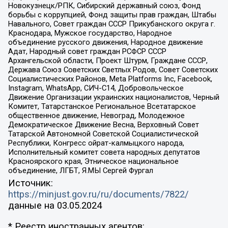
Новокузнецк/РПК, Сибирский державный союз, Фонд
борьбы с коррупцией, Фонд защиты прав граждан, Штабы
Навального, Совет граждан СССР Прикубанского округа г.
Краснодара, Мужское государство, Народное
объединение русского движения, Народное движение
Адат, Народный совет граждан РСФСР СССР
Архангельской области, Проект Штурм, Граждане СССР,
Держава Союз Советских Светлых Родов, Совет Советских
Социалистических Районов, Meta Platforms Inc, Facebook,
Instagram, WhatsApp, СИЧ-С14, Добровольческое
Движение Организации украинских националистов, Черный
Комитет, Татарстанское Региональное Всетатарское
общественное движение, Невоград, Молодежное
Демократическое Движение Весна, Верховный Совет
Татарской Автономной Советской Социалистической
Республики, Конгресс ойрат-калмыцкого народа,
Исполнительный комитет совета народных депутатов
Красноярского края, Этническое национальное
объединение, ЛГБТ, Я.МЫ Сергей Фургал
Источник:
https://minjust.gov.ru/ru/documents/7822/
данные на
03.05.2024
* Реестр иностранных агентов: