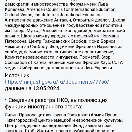
демократии и миротворчества, Форум имени Льва
Копелева, American Councils for International Education,
Cultural Vistas, Institute of International Education,
Антивоенное движение Антальи, Открытый диалог, Школа
международных отношений и государственной политики
им Питера Мунка, Российско-канадский демократический
альянс, Школа международных отношений им Нормана
Патерсона, Центр Гражданских Свобод, Фонд Бориса
Немцова за Свободу, Фонд имени Фридриха Науманна за
свободу, Феминистское антивоенное сопротивление,
Комитет независимости Ингушетии, Прометей, Stop
Occupation of Karelia, Вернись живым, Фридом Хаус, СОТА
медиа, Либерально-демократическая Лига Украины
Источник:
https://minjust.gov.ru/ru/documents/7756/
данные на
13.05.2024
* Сведения реестра НКО, выполняющих
функции иностранного агента:
Лилит, Правозащитная группа Гражданин.Армия.Право,
Нижегородский центр немецкой и европейской культуры,
Центр гендерных исследований, Фонд защиты прав
граждан Штаб, Институт права и публичной политики,