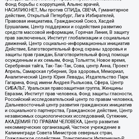
Фонд борьбы с коррупцией, Альянс врачей,
НАСИЛИЮ.НЕТ, Мы против СПИДа, СВЕЧА, Гуманитарное
действие, Открытый Петербург, Лига Избирателей,
Правовая инициатива, Гражданский Союз, Хасдей
Ерушалаим, Центр поддержки и содействия развитию
средств массовой информации, Горячая Линия, В защиту
прав заключенных, Институт глобализации и социальных
движений, Центр социально-информационных инициатив
Действие, Благотворительный фонд охраны здоровья и
защиты прав граждан, Благотворительный фонд помощи
осужденным и их семьям, Фонд Тольятти, Новое время,
Серебряная тайга, Так-Так-Так, Сова, центр Анна, Проект
Апрель, Самарская губерния, Эра здоровья, Мемориал,
Аналитический Центр Юрия Левады, Издательство Парк
Гагарина, Фонд имени Андрея Рылькова, Сфера, Центр
СИБАЛЬТ, Уральская правозащитная группа, Женщины
Евразии, Институт прав человека, Фонд защиты гласности,
Российский исследовательский центр по правам человека,
Дальневосточный центр развития гражданских инициатив
и социального партнерства, Гражданское действие, Центр
независимых социологических исследований, Сутяжник,
АКАДЕМИЯ ПО ПРАВАМ ЧЕЛОВЕКА, Центр развития
некоммерческих организаций, Частное учреждение в
Калининграде Совета Министров северных стран,
Гражданское содействие, Трансперенси Интернешнл-Р,