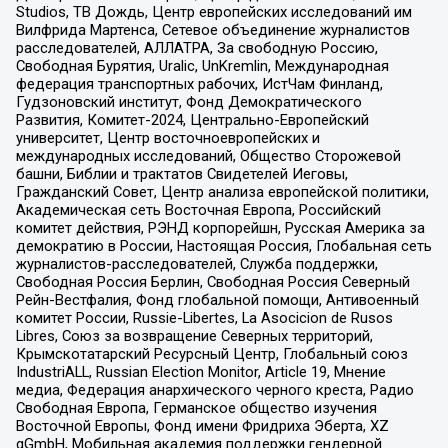
Studios, ТВ Дождь, Центр европейских исследований им
Вилфрида Мартенса, Сетевое объединение журналистов
расследователей, АЛЛАТРА, За свободную Россию,
Свободная Бурятия, Uralic, UnKremlin, Международная
федерация транспортных рабочих, ИстЧам Финланд,
Гудзоновский институт, Фонд Демократического
Развития, Комитет-2024, Центрально-Европейский
университет, Центр восточноевропейских и
международных исследований, Общество Сторожевой
башни, Библии и трактатов Свидетелей Иеговы,
Гражданский Совет, Центр анализа европейской политики,
Академическая сеть Восточная Европа, Российский
комитет действия, РЭНД корпорейшн, Русская Америка за
демократию в России, Настоящая Россия, Глобальная сеть
журналистов-расследователей, Служба поддержки,
Свободная Россия Берлин, Свободная Россия Северный
Рейн-Вестфалия, Фонд глобальной помощи, Антивоенный
комитет России, Russie-Libertes, La Asocicion de Rusos
Libres, Союз за возвращение Северных территорий,
Крымскотатарский Ресурсный Центр, Глобальный союз
IndustriALL, Russian Election Monitor, Article 19, Мнение
медиа, Федерация анархического черного креста, Радио
Свободная Европа, Германское общество изучения
Восточной Европы, Фонд имени Фридриха Эберта, XZ
gGmbH, Мобильная академия поддержки гендерной