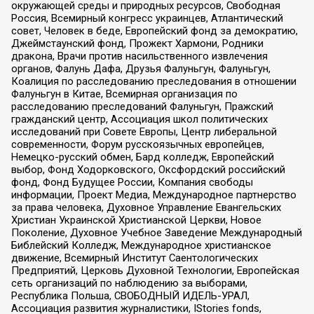
окружающей среды и природных ресурсов, Свободная
Россия, Всемирный конгресс украинцев, Атлантический
совет, Человек в беде, Европейский фонд за демократию,
Джеймстаунский фонд, Прожект Хармони, Родники
дракона, Врачи против насильственного извлечения
органов, Фалунь Дафа, Друзья Фалуньгун, Фалуньгун,
Коалиция по расследованию преследования в отношении
Фалуньгун в Китае, Всемирная организация по
расследованию преследований Фалуньгун, Пражский
гражданский центр, Ассоциация школ политических
исследований при Совете Европы, Центр либеральной
современности, Форум русскоязычных европейцев,
Немецко-русский обмен, Бард колледж, Европейский
выбор, Фонд Ходорковского, Оксфордский российский
фонд, Фонд Будущее России, Компания свободы
информации, Проект Медиа, Международное партнерство
за права человека, Духовное Управление Евангельских
Христиан Украинской Христианской Церкви, Новое
Поколение, Духовное Учебное Заведение Международный
Библейский Колледж, Международное христианское
движение, Всемирный Институт Саентологических
Предприятий, Церковь Духовной Технологии, Европейская
сеть организаций по наблюдению за выборами,
Республика Польша, СВОБОДНЫЙ ИДЕЛЬ-УРАЛ,
Ассоциация развития журналистики, IStories fonds,