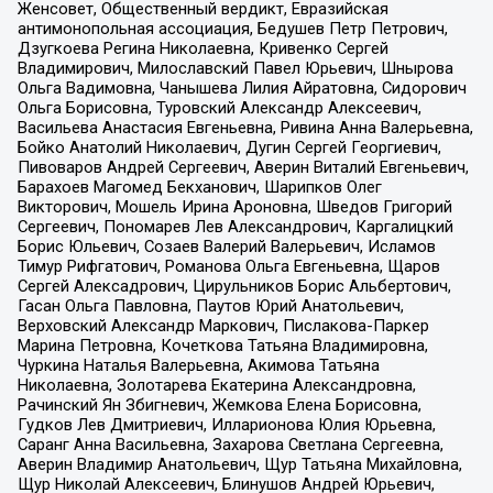
Женсовет, Общественный вердикт, Евразийская
антимонопольная ассоциация, Бедушев Петр Петрович,
Дзугкоева Регина Николаевна, Кривенко Сергей
Владимирович, Милославский Павел Юрьевич, Шнырова
Ольга Вадимовна, Чанышева Лилия Айратовна, Сидорович
Ольга Борисовна, Туровский Александр Алексеевич,
Васильева Анастасия Евгеньевна, Ривина Анна Валерьевна,
Бойко Анатолий Николаевич, Дугин Сергей Георгиевич,
Пивоваров Андрей Сергеевич, Аверин Виталий Евгеньевич,
Барахоев Магомед Бекханович, Шарипков Олег
Викторович, Мошель Ирина Ароновна, Шведов Григорий
Сергеевич, Пономарев Лев Александрович, Каргалицкий
Борис Юльевич, Созаев Валерий Валерьевич, Исламов
Тимур Рифгатович, Романова Ольга Евгеньевна, Щаров
Сергей Алексадрович, Цирульников Борис Альбертович,
Гасан Ольга Павловна, Паутов Юрий Анатольевич,
Верховский Александр Маркович, Пислакова-Паркер
Марина Петровна, Кочеткова Татьяна Владимировна,
Чуркина Наталья Валерьевна, Акимова Татьяна
Николаевна, Золотарева Екатерина Александровна,
Рачинский Ян Збигневич, Жемкова Елена Борисовна,
Гудков Лев Дмитриевич, Илларионова Юлия Юрьевна,
Саранг Анна Васильевна, Захарова Светлана Сергеевна,
Аверин Владимир Анатольевич, Щур Татьяна Михайловна,
Щур Николай Алексеевич, Блинушов Андрей Юрьевич,