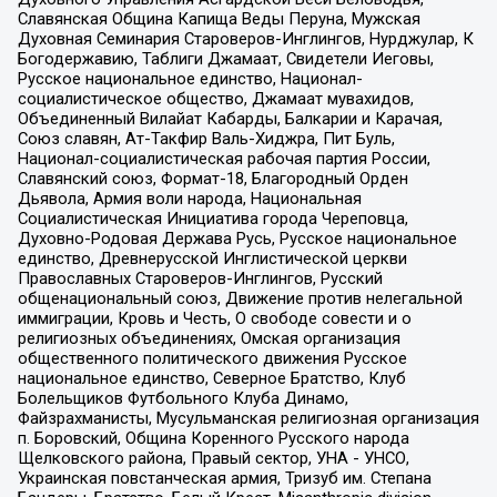
Славянская Община Капища Веды Перуна, Мужская
Духовная Семинария Староверов-Инглингов, Нурджулар, К
Богодержавию, Таблиги Джамаат, Свидетели Иеговы,
Русское национальное единство, Национал-
социалистическое общество, Джамаат мувахидов,
Объединенный Вилайат Кабарды, Балкарии и Карачая,
Союз славян, Ат-Такфир Валь-Хиджра, Пит Буль,
Национал-социалистическая рабочая партия России,
Славянский союз, Формат-18, Благородный Орден
Дьявола, Армия воли народа, Национальная
Социалистическая Инициатива города Череповца,
Духовно-Родовая Держава Русь, Русское национальное
единство, Древнерусской Инглистической церкви
Православных Староверов-Инглингов, Русский
общенациональный союз, Движение против нелегальной
иммиграции, Кровь и Честь, О свободе совести и о
религиозных объединениях, Омская организация
общественного политического движения Русское
национальное единство, Северное Братство, Клуб
Болельщиков Футбольного Клуба Динамо,
Файзрахманисты, Мусульманская религиозная организация
п. Боровский, Община Коренного Русского народа
Щелковского района, Правый сектор, УНА - УНСО,
Украинская повстанческая армия, Тризуб им. Степана