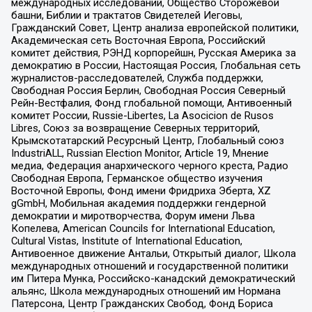
международных исследований, Общество Сторожевой
башни, Библии и трактатов Свидетелей Иеговы,
Гражданский Совет, Центр анализа европейской политики,
Академическая сеть Восточная Европа, Российский
комитет действия, РЭНД корпорейшн, Русская Америка за
демократию в России, Настоящая Россия, Глобальная сеть
журналистов-расследователей, Служба поддержки,
Свободная Россия Берлин, Свободная Россия Северный
Рейн-Вестфалия, Фонд глобальной помощи, Антивоенный
комитет России, Russie-Libertes, La Asocicion de Rusos
Libres, Союз за возвращение Северных территорий,
Крымскотатарский Ресурсный Центр, Глобальный союз
IndustriALL, Russian Election Monitor, Article 19, Мнение
медиа, Федерация анархического черного креста, Радио
Свободная Европа, Германское общество изучения
Восточной Европы, Фонд имени Фридриха Эберта, XZ
gGmbH, Мобильная академия поддержки гендерной
демократии и миротворчества, Форум имени Льва
Копелева, American Councils for International Education,
Cultural Vistas, Institute of International Education,
Антивоенное движение Антальи, Открытый диалог, Школа
международных отношений и государственной политики
им Питера Мунка, Российско-канадский демократический
альянс, Школа международных отношений им Нормана
Патерсона, Центр Гражданских Свобод, Фонд Бориса