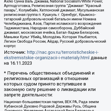
Ахлю Сунна Валь Джамаа, National Socialism/White Power,
Артподготовка, Религиозная группа “Джамаат “Красный
пахарь”, Колумбайн, Хатлонский джамаат, Мусульманская
религиозная группа п. Кушкуль г. Оренбург, Крымско-
татарский добровольческий батальон имени Номана
Челебиджихана, Азов, Партия исламского возрождения
Таджикистана, Народная самооборона, Дуббайский
джамаат, московская ячейка, Батал-Хаджи Белхороев,
Маньяки Культ Убийц, Молодёжь Которая Улыбается,
Легион Свобода России, Айдар, Русский добровольческий
корпус
Источник:
http://nac.gov.ru/terroristicheskie-i-
ekstremistskie-organizacii-i-materialy.html
данные
на
16.11.2023
* Перечень общественных объединений и
религиозных организаций в отношении
которых судом принято вступившее в
законную силу решение о ликвидации или
запрете деятельности:
Национал-большевистская партия, ВЕК РА, Рада земли
Кубанской Духовно Родовой Державы Русь, Община
Духовного Управления Асгардской Веси Беловодья,