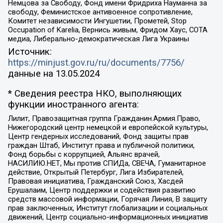
Немцова за Свободу, Фонд имени Фридриха Науманна за
свободу, Феминистское антивоенное сопротивление,
Комитет независимости Ингушетии, Прометей, Stop
Occupation of Karelia, Вернись живым, Фридом Хаус, СОТА
медиа, Либерально-демократическая Лига Украины
Источник:
https://minjust.gov.ru/ru/documents/7756/
данные на
13.05.2024
* Сведения реестра НКО, выполняющих
функции иностранного агента:
Лилит, Правозащитная группа Гражданин.Армия.Право,
Нижегородский центр немецкой и европейской культуры,
Центр гендерных исследований, Фонд защиты прав
граждан Штаб, Институт права и публичной политики,
Фонд борьбы с коррупцией, Альянс врачей,
НАСИЛИЮ.НЕТ, Мы против СПИДа, СВЕЧА, Гуманитарное
действие, Открытый Петербург, Лига Избирателей,
Правовая инициатива, Гражданский Союз, Хасдей
Ерушалаим, Центр поддержки и содействия развитию
средств массовой информации, Горячая Линия, В защиту
прав заключенных, Институт глобализации и социальных
движений, Центр социально-информационных инициатив