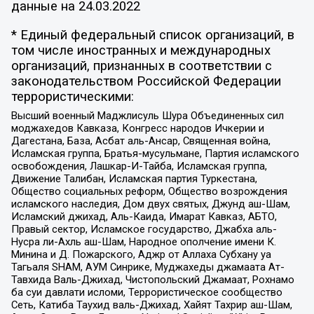
данные на
24.03.2022
* Единый федеральный список организаций, в
том числе иностранных и международных
организаций, признанных в соответствии с
законодательством Российской Федерации
террористическими:
Высший военный Маджлисуль Шура Объединенных сил
моджахедов Кавказа, Конгресс народов Ичкерии и
Дагестана, База, Асбат аль-Ансар, Священная война,
Исламская группа, Братья-мусульмане, Партия исламского
освобождения, Лашкар-И-Тайба, Исламская группа,
Движение Талибан, Исламская партия Туркестана,
Общество социальных реформ, Общество возрождения
исламского наследия, Дом двух святых, Джунд аш-Шам,
Исламский джихад, Аль-Каида, Имарат Кавказ, АБТО,
Правый сектор, Исламское государство, Джабха аль-
Нусра ли-Ахль аш-Шам, Народное ополчение имени К.
Минина и Д. Пожарского, Аджр от Аллаха Субхану уа
Тагьаля SHAM, АУМ Синрике, Муджахеды джамаата Ат-
Тавхида Валь-Джихад, Чистопольский Джамаат, Рохнамо
ба суи давлати исломи, Террористическое сообщество
Сеть, Катиба Таухид валь-Джихад, Хайят Тахрир аш-Шам,