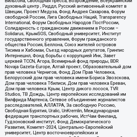
Вильсона, Свободная пресса, Возрождение, Всеукраинский
духовный центр , Риддл, Русский антивоенный комитет в
Швеции, Проект Медуза, Фонд Андрея Сахарова, Форум
свободной России, Лига Свободных Наций, Transparеncy
International, Форум Свободных Народов ПостРоссии,
Солидарность с гражданским движением в России –
Solidarus, КрымSOS, Свободный университет, Институт
государственного управления, Форум гражданского
общества Россия, Беллона, Союз жителей островов
Тисима и Хабомаи, Съезд народных депутатов, Гринпис
Интернешнл, Фонд борьбы с коррупцией Инк, Завет
церквей TCCN, Агора, Всемирный фонд природы, BDR
Novaja Gazeta-Europe, Алтай проект, Образовательный дом
прав человека Чернигов, Фонд Дом Прав Человека,
Белорусский дом прав человека имени Бориса Звозскова,
Дом прав человека Тбилиси, Дом прав человека Ереван,
Дом прав человека Крым, Центр дикого лосося, TVR
Studios, ТВ Дождь, Центр европейских исследований им
Вилфрида Мартенса, Сетевое объединение журналистов
расследователей, АЛЛАТРА, За свободную Россию,
Свободная Бурятия, Uralic, UnKremlin, Международная
федерация транспортных рабочих, ИстЧам Финланд,
Гудзоновский институт, Фонд Демократического
Развития, Комитет-2024, Центрально-Европейский
университет, Центр восточноевропейских и