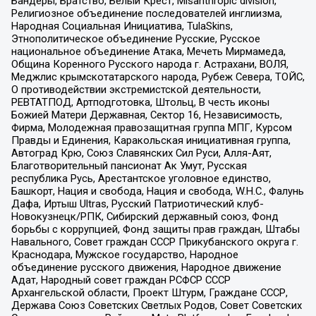
Бандеры, Братство, Белый Крест, Misanthropic division,
Религиозное объединение последователей инглиизма,
Народная Социальная Инициатива, TulaSkins,
Этнополитическое объединение Русские, Русское
национальное объединение Атака, Мечеть Мирмамеда,
Община Коренного Русского народа г. Астрахани, ВОЛЯ,
Меджлис крымскотатарского народа, Рубеж Севера, ТОЙС,
О противодействии экстремистской деятельности,
РЕВТАТПОД, Артподготовка, Штольц, В честь иконы
Божией Матери Державная, Сектор 16, Независимость,
Фирма, Молодежная правозащитная группа МПГ, Курсом
Правды и Единения, Каракольская инициативная группа,
Автоград Крю, Союз Славянских Сил Руси, Алля-Аят,
Благотворительный пансионат Ак Умут, Русская
республика Русь, Арестантское уголовное единство,
Башкорт, Нация и свобода, Нация и свобода, W.H.С., Фалунь
Дафа, Иртыш Ultras, Русский Патриотический клуб-
Новокузнецк/РПК, Сибирский державный союз, Фонд
борьбы с коррупцией, Фонд защиты прав граждан, Штабы
Навального, Совет граждан СССР Прикубанского округа г.
Краснодара, Мужское государство, Народное
объединение русского движения, Народное движение
Адат, Народный совет граждан РСФСР СССР
Архангельской области, Проект Штурм, Граждане СССР,
Держава Союз Советских Светлых Родов, Совет Советских