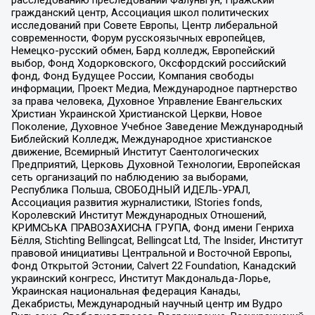
расследованию преследований Фалуньгун, Пражский
гражданский центр, Ассоциация школ политических
исследований при Совете Европы, Центр либеральной
современности, Форум русскоязычных европейцев,
Немецко-русский обмен, Бард колледж, Европейский
выбор, Фонд Ходорковского, Оксфордский российский
фонд, Фонд Будущее России, Компания свободы
информации, Проект Медиа, Международное партнерство
за права человека, Духовное Управление Евангельских
Христиан Украинской Христианской Церкви, Новое
Поколение, Духовное Учебное Заведение Международный
Библейский Колледж, Международное христианское
движение, Всемирный Институт Саентологических
Предприятий, Церковь Духовной Технологии, Европейская
сеть организаций по наблюдению за выборами,
Республика Польша, СВОБОДНЫЙ ИДЕЛЬ-УРАЛ,
Ассоциация развития журналистики, IStories fonds,
Королевский Институт Международных Отношений,
КРИМСЬКА ПРАВОЗАХИСНА ГРУПА, Фонд имени Генриха
Бёлля, Stichting Bellingcat, Bellingcat Ltd, The Insider, Институт
правовой инициативы Центральной и Восточной Европы,
Фонд Открытой Эстонии, Calvert 22 Foundation, Канадский
украинский конгресс, Институт Макдональда-Лорье,
Украинская национальная федерация Канады,
Декабристы, Международный научный центр им Вудро