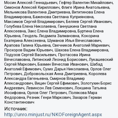
Мосин Алексей Геннадьевич, Гефтер Валентин Михайлович,
Симонов Алексей Кириллович, Флиге Ирина Анатольевна,
Мельникова Валентина Дмитриевна, Вититинова Елена
Владимировна, Баженова Светлана Куприяновна,
Максимов Сергей Владимирович, Беляев Сергей Иванович,
Голубева Елена Николаевна, Ганнушкина Светлана
Алексеевна, Закс Елена Владимировна, Буртина Елена
Юрьевна, Гендель Людмила Залмановна, Кокорина
Екатерина Алексеевна, Шуманов Илья Вячеславович,
Арапова Галина Юрьевна, Свечников Анатолий Мариевич,
Прохоров Вадим Юрьевич, Шахова Елена Владимировна,
Подузов Сергей Васильевич, Протасова Ирина
Вячеславовна, Литинский Леонид Борисович, Лукашевский
Сергей Маркович, Бахмин Вячеслав Иванович, Шабад
Анатолий Ефимович, Сухих Дарья Николаевна, Орлов Олег
Петрович, Добровольская Анна Дмитриевна, Королева
Александра Евгеньевна, Смирнов Владимир
Александрович, Вицин Сергей Ефимович, Золотухин Борис
Андреевич, Левинсон Лев Семенович, Локшина Татьяна
Иосифовна, Орлов Олег Петрович, Полякова Мара
Федоровна, Резник Генри Маркович, Захаров Герман
Константинович
Источник:
http://unro.minjust.ru/NKOForeignAgent.aspx