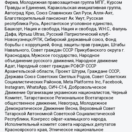
Фирма, Молодежная правозащитная группа МПГ, Курсом
Правды и Единения, Каракольская инициативная группа,
Автоград Крю, Союз Славянских Сил Руси, Алля-Аят,
Благотворительный пансионат Ак Умут, Русская
республика Русь, Арестантское уголовное единство,
Башкорт, Нация и свобода, Нация и свобода, W.H.С., Фалунь
Дафа, Иртыш Ultras, Русский Патриотический клуб-
Новокузнецк/РПК, Сибирский державный союз, Фонд
борьбы с коррупцией, Фонд защиты прав граждан, Штабы
Навального, Совет граждан СССР Прикубанского округа г.
Краснодара, Мужское государство, Народное
объединение русского движения, Народное движение
Адат, Народный совет граждан РСФСР СССР
Архангельской области, Проект Штурм, Граждане СССР,
Держава Союз Советских Светлых Родов, Совет Советских
Социалистических Районов, Meta Platforms Inc, Facebook,
Instagram, WhatsApp, СИЧ-С14, Добровольческое
Движение Организации украинских националистов, Черный
Комитет, Татарстанское Региональное Всетатарское
общественное движение, Невоград, Молодежное
Демократическое Движение Весна, Верховный Совет
Татарской Автономной Советской Социалистической
Республики, Конгресс ойрат-калмыцкого народа,
Исполнительный комитет совета народных депутатов
Красноярского края, Этническое национальное