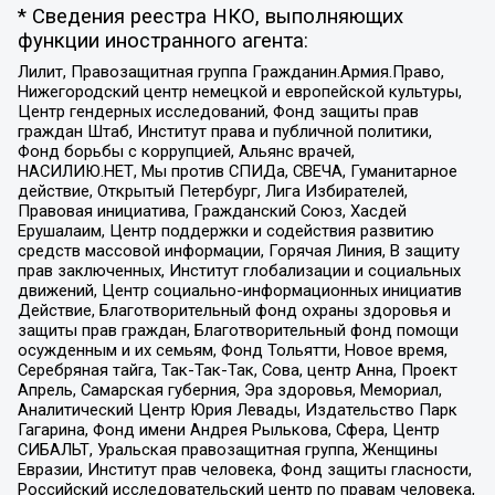
* Сведения реестра НКО, выполняющих
функции иностранного агента:
Лилит, Правозащитная группа Гражданин.Армия.Право,
Нижегородский центр немецкой и европейской культуры,
Центр гендерных исследований, Фонд защиты прав
граждан Штаб, Институт права и публичной политики,
Фонд борьбы с коррупцией, Альянс врачей,
НАСИЛИЮ.НЕТ, Мы против СПИДа, СВЕЧА, Гуманитарное
действие, Открытый Петербург, Лига Избирателей,
Правовая инициатива, Гражданский Союз, Хасдей
Ерушалаим, Центр поддержки и содействия развитию
средств массовой информации, Горячая Линия, В защиту
прав заключенных, Институт глобализации и социальных
движений, Центр социально-информационных инициатив
Действие, Благотворительный фонд охраны здоровья и
защиты прав граждан, Благотворительный фонд помощи
осужденным и их семьям, Фонд Тольятти, Новое время,
Серебряная тайга, Так-Так-Так, Сова, центр Анна, Проект
Апрель, Самарская губерния, Эра здоровья, Мемориал,
Аналитический Центр Юрия Левады, Издательство Парк
Гагарина, Фонд имени Андрея Рылькова, Сфера, Центр
СИБАЛЬТ, Уральская правозащитная группа, Женщины
Евразии, Институт прав человека, Фонд защиты гласности,
Российский исследовательский центр по правам человека,