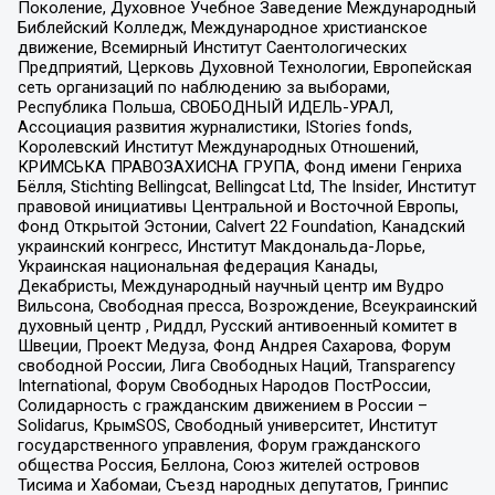
Поколение, Духовное Учебное Заведение Международный
Библейский Колледж, Международное христианское
движение, Всемирный Институт Саентологических
Предприятий, Церковь Духовной Технологии, Европейская
сеть организаций по наблюдению за выборами,
Республика Польша, СВОБОДНЫЙ ИДЕЛЬ-УРАЛ,
Ассоциация развития журналистики, IStories fonds,
Королевский Институт Международных Отношений,
КРИМСЬКА ПРАВОЗАХИСНА ГРУПА, Фонд имени Генриха
Бёлля, Stichting Bellingcat, Bellingcat Ltd, The Insider, Институт
правовой инициативы Центральной и Восточной Европы,
Фонд Открытой Эстонии, Calvert 22 Foundation, Канадский
украинский конгресс, Институт Макдональда-Лорье,
Украинская национальная федерация Канады,
Декабристы, Международный научный центр им Вудро
Вильсона, Свободная пресса, Возрождение, Всеукраинский
духовный центр , Риддл, Русский антивоенный комитет в
Швеции, Проект Медуза, Фонд Андрея Сахарова, Форум
свободной России, Лига Свободных Наций, Transparеncy
International, Форум Свободных Народов ПостРоссии,
Солидарность с гражданским движением в России –
Solidarus, КрымSOS, Свободный университет, Институт
государственного управления, Форум гражданского
общества Россия, Беллона, Союз жителей островов
Тисима и Хабомаи, Съезд народных депутатов, Гринпис