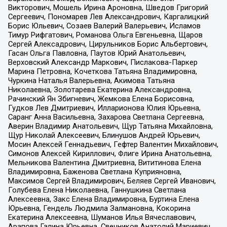
Викторович, Мошель Ирина Ароновна, Шведов Григорий
Сергеевич, Пономарев Лев Александрович, Каргалицкий
Борис Юльевич, Созаев Валерий Валерьевич, Исламов
Тимур Рифгатович, Романова Ольга Евгеньевна, Щаров
Сергей Алексадрович, Цирульников Борис Альбертович,
Гасан Ольга Павловна, Паутов Юрий Анатольевич,
Верховский Александр Маркович, Пислакова-Паркер
Марина Петровна, Кочеткова Татьяна Владимировна,
Чуркина Наталья Валерьевна, Акимова Татьяна
Николаевна, Золотарева Екатерина Александровна,
Рачинский Ян Збигневич, Жемкова Елена Борисовна,
Гудков Лев Дмитриевич, Илларионова Юлия Юрьевна,
Саранг Анна Васильевна, Захарова Светлана Сергеевна,
Аверин Владимир Анатольевич, Щур Татьяна Михайловна,
Щур Николай Алексеевич, Блинушов Андрей Юрьевич,
Мосин Алексей Геннадьевич, Гефтер Валентин Михайлович,
Симонов Алексей Кириллович, Флиге Ирина Анатольевна,
Мельникова Валентина Дмитриевна, Вититинова Елена
Владимировна, Баженова Светлана Куприяновна,
Максимов Сергей Владимирович, Беляев Сергей Иванович,
Голубева Елена Николаевна, Ганнушкина Светлана
Алексеевна, Закс Елена Владимировна, Буртина Елена
Юрьевна, Гендель Людмила Залмановна, Кокорина
Екатерина Алексеевна, Шуманов Илья Вячеславович,
Арапова Галина Юрьевна, Свечников Анатолий Мариевич,