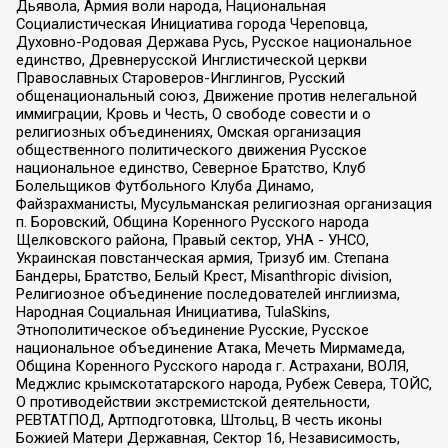
Дьявола, Армия воли народа, Национальная
Социалистическая Инициатива города Череповца,
Духовно-Родовая Держава Русь, Русское национальное
единство, Древнерусской Инглистической церкви
Православных Староверов-Инглингов, Русский
общенациональный союз, Движение против нелегальной
иммиграции, Кровь и Честь, О свободе совести и о
религиозных объединениях, Омская организация
общественного политического движения Русское
национальное единство, Северное Братство, Клуб
Болельщиков Футбольного Клуба Динамо,
Файзрахманисты, Мусульманская религиозная организация
п. Боровский, Община Коренного Русского народа
Щелковского района, Правый сектор, УНА - УНСО,
Украинская повстанческая армия, Тризуб им. Степана
Бандеры, Братство, Белый Крест, Misanthropic division,
Религиозное объединение последователей инглиизма,
Народная Социальная Инициатива, TulaSkins,
Этнополитическое объединение Русские, Русское
национальное объединение Атака, Мечеть Мирмамеда,
Община Коренного Русского народа г. Астрахани, ВОЛЯ,
Меджлис крымскотатарского народа, Рубеж Севера, ТОЙС,
О противодействии экстремистской деятельности,
РЕВТАТПОД, Артподготовка, Штольц, В честь иконы
Божией Матери Державная, Сектор 16, Независимость,