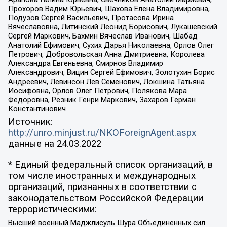
Прохоров Вадим Юрьевич, Шахова Елена Владимировна,
Подузов Сергей Васильевич, Протасова Ирина
Вячеславовна, Литинский Леонид Борисович, Лукашевский
Сергей Маркович, Бахмин Вячеслав Иванович, Шабад
Анатолий Ефимович, Сухих Дарья Николаевна, Орлов Олег
Петрович, Добровольская Анна Дмитриевна, Королева
Александра Евгеньевна, Смирнов Владимир
Александрович, Вицин Сергей Ефимович, Золотухин Борис
Андреевич, Левинсон Лев Семенович, Локшина Татьяна
Иосифовна, Орлов Олег Петрович, Полякова Мара
Федоровна, Резник Генри Маркович, Захаров Герман
Константинович
Источник:
http://unro.minjust.ru/NKOForeignAgent.aspx
данные на
24.03.2022
* Единый федеральный список организаций, в
том числе иностранных и международных
организаций, признанных в соответствии с
законодательством Российской Федерации
террористическими:
Высший военный Маджлисуль Шура Объединенных сил