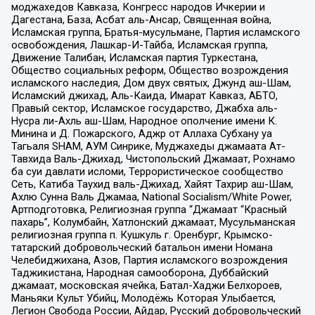
моджахедов Кавказа, Конгресс народов Ичкерии и
Дагестана, База, Асбат аль-Ансар, Священная война,
Исламская группа, Братья-мусульмане, Партия исламского
освобождения, Лашкар-И-Тайба, Исламская группа,
Движение Талибан, Исламская партия Туркестана,
Общество социальных реформ, Общество возрождения
исламского наследия, Дом двух святых, Джунд аш-Шам,
Исламский джихад, Аль-Каида, Имарат Кавказ, АБТО,
Правый сектор, Исламское государство, Джабха аль-
Нусра ли-Ахль аш-Шам, Народное ополчение имени К.
Минина и Д. Пожарского, Аджр от Аллаха Субхану уа
Тагьаля SHAM, АУМ Синрике, Муджахеды джамаата Ат-
Тавхида Валь-Джихад, Чистопольский Джамаат, Рохнамо
ба суи давлати исломи, Террористическое сообщество
Сеть, Катиба Таухид валь-Джихад, Хайят Тахрир аш-Шам,
Ахлю Сунна Валь Джамаа, National Socialism/White Power,
Артподготовка, Религиозная группа “Джамаат “Красный
пахарь”, Колумбайн, Хатлонский джамаат, Мусульманская
религиозная группа п. Кушкуль г. Оренбург, Крымско-
татарский добровольческий батальон имени Номана
Челебиджихана, Азов, Партия исламского возрождения
Таджикистана, Народная самооборона, Дуббайский
джамаат, московская ячейка, Батал-Хаджи Белхороев,
Маньяки Культ Убийц, Молодёжь Которая Улыбается,
Легион Свобода России, Айдар, Русский добровольческий