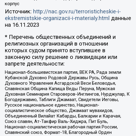
корпус
Источник:
http://nac.gov.ru/terroristicheskie-i-
ekstremistskie-organizacii-i-materialy.html
данные
на
16.11.2023
* Перечень общественных объединений и
религиозных организаций в отношении
которых судом принято вступившее в
законную силу решение о ликвидации или
запрете деятельности:
Национал-большевистская партия, ВЕК РА, Рада земли
Кубанской Духовно Родовой Державы Русь, Община
Духовного Управления Асгардской Веси Беловодья,
Славянская Община Капища Веды Перуна, Мужская
Духовная Семинария Староверов-Инглингов, Нурджулар, К
Богодержавию, Таблиги Джамаат, Свидетели Иеговы,
Русское национальное единство, Национал-
социалистическое общество, Джамаат мувахидов,
Объединенный Вилайат Кабарды, Балкарии и Карачая,
Союз славян, Ат-Такфир Валь-Хиджра, Пит Буль,
Национал-социалистическая рабочая партия России,
Славянский союз, Формат-18, Благородный Орден