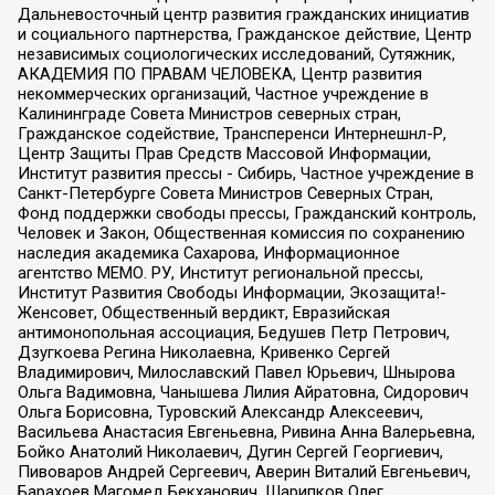
Дальневосточный центр развития гражданских инициатив
и социального партнерства, Гражданское действие, Центр
независимых социологических исследований, Сутяжник,
АКАДЕМИЯ ПО ПРАВАМ ЧЕЛОВЕКА, Центр развития
некоммерческих организаций, Частное учреждение в
Калининграде Совета Министров северных стран,
Гражданское содействие, Трансперенси Интернешнл-Р,
Центр Защиты Прав Средств Массовой Информации,
Институт развития прессы - Сибирь, Частное учреждение в
Санкт-Петербурге Совета Министров Северных Стран,
Фонд поддержки свободы прессы, Гражданский контроль,
Человек и Закон, Общественная комиссия по сохранению
наследия академика Сахарова, Информационное
агентство МЕМО. РУ, Институт региональной прессы,
Институт Развития Свободы Информации, Экозащита!-
Женсовет, Общественный вердикт, Евразийская
антимонопольная ассоциация, Бедушев Петр Петрович,
Дзугкоева Регина Николаевна, Кривенко Сергей
Владимирович, Милославский Павел Юрьевич, Шнырова
Ольга Вадимовна, Чанышева Лилия Айратовна, Сидорович
Ольга Борисовна, Туровский Александр Алексеевич,
Васильева Анастасия Евгеньевна, Ривина Анна Валерьевна,
Бойко Анатолий Николаевич, Дугин Сергей Георгиевич,
Пивоваров Андрей Сергеевич, Аверин Виталий Евгеньевич,
Барахоев Магомед Бекханович, Шарипков Олег