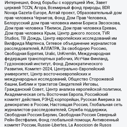
Интернешнл, Фонд борьбы с коррупцией Инк, Завет
церквей TCCN, Агора, Всемирный фонд природы, BDR
Novaja Gazeta-Europe, Алтай проект, Образовательный дом
прав человека Чернигов, Фонд Дом Прав Человека,
Белорусский дом прав человека имени Бориса Звозскова,
Дом прав человека Тбилиси, Дом прав человека Ереван,
Дом прав человека Крым, Центр дикого лосося, TVR
Studios, ТВ Дождь, Центр европейских исследований им
Вилфрида Мартенса, Сетевое объединение журналистов
расследователей, АЛЛАТРА, За свободную Россию,
Свободная Бурятия, Uralic, UnKremlin, Международная
федерация транспортных рабочих, ИстЧам Финланд,
Гудзоновский институт, Фонд Демократического
Развития, Комитет-2024, Центрально-Европейский
университет, Центр восточноевропейских и
международных исследований, Общество Сторожевой
башни, Библии и трактатов Свидетелей Иеговы,
Гражданский Совет, Центр анализа европейской политики,
Академическая сеть Восточная Европа, Российский
комитет действия, РЭНД корпорейшн, Русская Америка за
демократию в России, Настоящая Россия, Глобальная сеть
журналистов-расследователей, Служба поддержки,
Свободная Россия Берлин, Свободная Россия Северный
Рейн-Вестфалия, Фонд глобальной помощи, Антивоенный
комитет России, Russie-Libertes, La Asocicion de Rusos