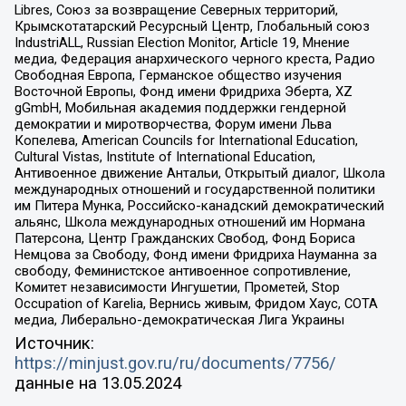
Libres, Союз за возвращение Северных территорий,
Крымскотатарский Ресурсный Центр, Глобальный союз
IndustriALL, Russian Election Monitor, Article 19, Мнение
медиа, Федерация анархического черного креста, Радио
Свободная Европа, Германское общество изучения
Восточной Европы, Фонд имени Фридриха Эберта, XZ
gGmbH, Мобильная академия поддержки гендерной
демократии и миротворчества, Форум имени Льва
Копелева, American Councils for International Education,
Cultural Vistas, Institute of International Education,
Антивоенное движение Антальи, Открытый диалог, Школа
международных отношений и государственной политики
им Питера Мунка, Российско-канадский демократический
альянс, Школа международных отношений им Нормана
Патерсона, Центр Гражданских Свобод, Фонд Бориса
Немцова за Свободу, Фонд имени Фридриха Науманна за
свободу, Феминистское антивоенное сопротивление,
Комитет независимости Ингушетии, Прометей, Stop
Occupation of Karelia, Вернись живым, Фридом Хаус, СОТА
медиа, Либерально-демократическая Лига Украины
Источник:
https://minjust.gov.ru/ru/documents/7756/
данные на
13.05.2024