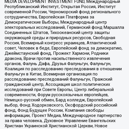
MEDIA DEVELOPMENT INVESTMENT FUND, Международный
Республиканский Институт, Открытая Россия, Институт
современной России, Черноморский фонд регионального
сотрудничества, Европейская Платформа за
Демократические Выборы, Международный центр
электоральных исследований, Германский фонд Маршалла
Соединенных Штатов, Тихоокеанский центр защиты
окружающей среды и природных ресурсов, Свободная
Россия, Всемирный конгресс украинцев, Атлантический
совет, Человек в беде, Европейский фонд за демократию,
Джеймстаунский фонд, Прожект Хармони, Родники
дракона, Врачи против насильственного извлечения
органов, Фалунь Дафа, Друзья Фалуньгун, Фалуньгун,
Коалиция по расследованию преследования в отношении
Фалуньгун в Китае, Всемирная организация по
расследованию преследований Фалуньгун, Пражский
гражданский центр, Ассоциация школ политических
исследований при Совете Европы, Центр либеральной
современности, Форум русскоязычных европейцев,
Немецко-русский обмен, Бард колледж, Европейский
выбор, Фонд Ходорковского, Оксфордский российский
фонд, Фонд Будущее России, Компания свободы
информации, Проект Медиа, Международное партнерство
за права человека, Духовное Управление Евангельских
Христиан Украинской Христианской Церкви, Новое