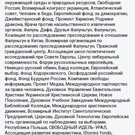
окружающей среды и природных ресурсов, Свободная
Россия, Всемирный конгресс украинцев, Атлантический
совет, Человек в беде, Европейский фонд за демократию,
Джеймстаунский фонд, Прожект Хармони, Родники
дракона, Врачи против насильственного извлечения
органов, Фалунь Дафа, Друзья Фалуньгун, Фалуньгун,
Коалиция по расследованию преследования в отношении
Фалуньгун в Китае, Всемирная организация по
расследованию преследований Фалуньгун, Пражский
гражданский центр, Ассоциация школ политических
исследований при Совете Европы, Центр либеральной
современности, Форум русскоязычных европейцев,
Немецко-русский обмен, Бард колледж, Европейский
выбор, Фонд Ходорковского, Оксфордский российский
фонд, Фонд Будущее России, Компания свободы
информации, Проект Медиа, Международное партнерство
за права человека, Духовное Управление Евангельских
Христиан Украинской Христианской Церкви, Новое
Поколение, Духовное Учебное Заведение Международный
Библейский Колледж, Международное христианское
движение, Всемирный Институт Саентологических
Предприятий, Церковь Духовной Технологии, Европейская
сеть организаций по наблюдению за выборами,
Республика Польша, СВОБОДНЫЙ ИДЕЛЬ-УРАЛ,
Ассоциация развития журналистики, IStories fonds,