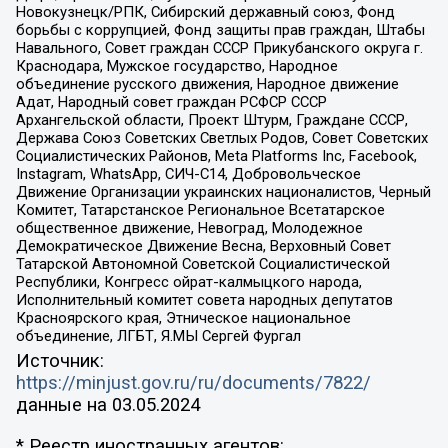
Новокузнецк/РПК, Сибирский державный союз, Фонд
борьбы с коррупцией, Фонд защиты прав граждан, Штабы
Навального, Совет граждан СССР Прикубанского округа г.
Краснодара, Мужское государство, Народное
объединение русского движения, Народное движение
Адат, Народный совет граждан РСФСР СССР
Архангельской области, Проект Штурм, Граждане СССР,
Держава Союз Советских Светлых Родов, Совет Советских
Социалистических Районов, Meta Platforms Inc, Facebook,
Instagram, WhatsApp, СИЧ-С14, Добровольческое
Движение Организации украинских националистов, Черный
Комитет, Татарстанское Региональное Всетатарское
общественное движение, Невоград, Молодежное
Демократическое Движение Весна, Верховный Совет
Татарской Автономной Советской Социалистической
Республики, Конгресс ойрат-калмыцкого народа,
Исполнительный комитет совета народных депутатов
Красноярского края, Этническое национальное
объединение, ЛГБТ, Я.МЫ Сергей Фургал
Источник:
https://minjust.gov.ru/ru/documents/7822/
данные на
03.05.2024
* Реестр иностранных агентов: