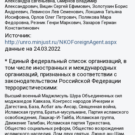
Александра Евгеньевна, Смирнов Владимир
Александрович, Вицин Сергей Ефимович, Золотухин Борис
Андреевич, Левинсон Лев Семенович, Локшина Татьяна
Иосифовна, Орлов Олег Петрович, Полякова Мара
Федоровна, Резник Генри Маркович, Захаров Герман
Константинович
Источник:
http://unro.minjust.ru/NKOForeignAgent.aspx
данные на
24.03.2022
* Единый федеральный список организаций, в
том числе иностранных и международных
организаций, признанных в соответствии с
законодательством Российской Федерации
террористическими:
Высший военный Маджлисуль Шура Объединенных сил
моджахедов Кавказа, Конгресс народов Ичкерии и
Дагестана, База, Асбат аль-Ансар, Священная война,
Исламская группа, Братья-мусульмане, Партия исламского
освобождения, Лашкар-И-Тайба, Исламская группа,
Движение Талибан, Исламская партия Туркестана,
Общество социальных реформ, Общество возрождения
исламского наследия, Дом двух святых, Джунд аш-Шам,