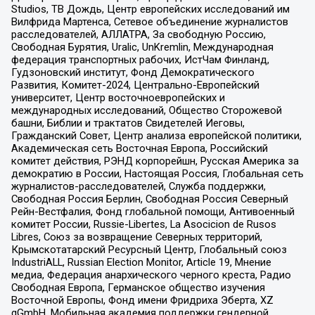
Studios, ТВ Дождь, Центр европейских исследований им
Вилфрида Мартенса, Сетевое объединение журналистов
расследователей, АЛЛАТРА, За свободную Россию,
Свободная Бурятия, Uralic, UnKremlin, Международная
федерация транспортных рабочих, ИстЧам Финланд,
Гудзоновский институт, Фонд Демократического
Развития, Комитет-2024, Центрально-Европейский
университет, Центр восточноевропейских и
международных исследований, Общество Сторожевой
башни, Библии и трактатов Свидетелей Иеговы,
Гражданский Совет, Центр анализа европейской политики,
Академическая сеть Восточная Европа, Российский
комитет действия, РЭНД корпорейшн, Русская Америка за
демократию в России, Настоящая Россия, Глобальная сеть
журналистов-расследователей, Служба поддержки,
Свободная Россия Берлин, Свободная Россия Северный
Рейн-Вестфалия, Фонд глобальной помощи, Антивоенный
комитет России, Russie-Libertes, La Asocicion de Rusos
Libres, Союз за возвращение Северных территорий,
Крымскотатарский Ресурсный Центр, Глобальный союз
IndustriALL, Russian Election Monitor, Article 19, Мнение
медиа, Федерация анархического черного креста, Радио
Свободная Европа, Германское общество изучения
Восточной Европы, Фонд имени Фридриха Эберта, XZ
gGmbH, Мобильная академия поддержки гендерной