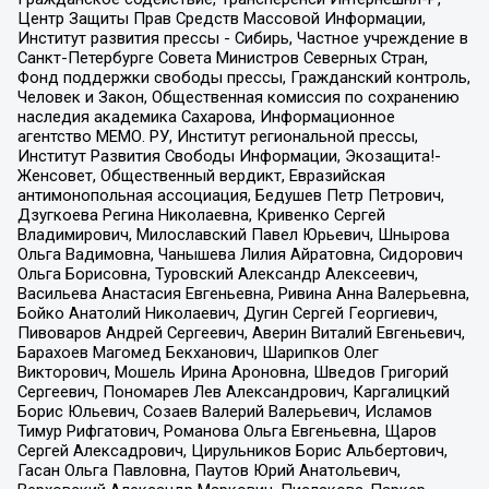
Центр Защиты Прав Средств Массовой Информации,
Институт развития прессы - Сибирь, Частное учреждение в
Санкт-Петербурге Совета Министров Северных Стран,
Фонд поддержки свободы прессы, Гражданский контроль,
Человек и Закон, Общественная комиссия по сохранению
наследия академика Сахарова, Информационное
агентство МЕМО. РУ, Институт региональной прессы,
Институт Развития Свободы Информации, Экозащита!-
Женсовет, Общественный вердикт, Евразийская
антимонопольная ассоциация, Бедушев Петр Петрович,
Дзугкоева Регина Николаевна, Кривенко Сергей
Владимирович, Милославский Павел Юрьевич, Шнырова
Ольга Вадимовна, Чанышева Лилия Айратовна, Сидорович
Ольга Борисовна, Туровский Александр Алексеевич,
Васильева Анастасия Евгеньевна, Ривина Анна Валерьевна,
Бойко Анатолий Николаевич, Дугин Сергей Георгиевич,
Пивоваров Андрей Сергеевич, Аверин Виталий Евгеньевич,
Барахоев Магомед Бекханович, Шарипков Олег
Викторович, Мошель Ирина Ароновна, Шведов Григорий
Сергеевич, Пономарев Лев Александрович, Каргалицкий
Борис Юльевич, Созаев Валерий Валерьевич, Исламов
Тимур Рифгатович, Романова Ольга Евгеньевна, Щаров
Сергей Алексадрович, Цирульников Борис Альбертович,
Гасан Ольга Павловна, Паутов Юрий Анатольевич,