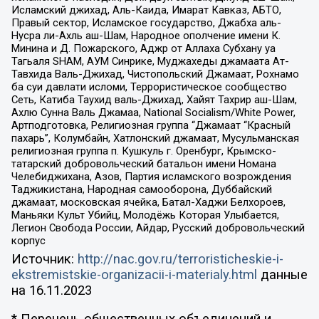
Исламский джихад, Аль-Каида, Имарат Кавказ, АБТО,
Правый сектор, Исламское государство, Джабха аль-
Нусра ли-Ахль аш-Шам, Народное ополчение имени К.
Минина и Д. Пожарского, Аджр от Аллаха Субхану уа
Тагьаля SHAM, АУМ Синрике, Муджахеды джамаата Ат-
Тавхида Валь-Джихад, Чистопольский Джамаат, Рохнамо
ба суи давлати исломи, Террористическое сообщество
Сеть, Катиба Таухид валь-Джихад, Хайят Тахрир аш-Шам,
Ахлю Сунна Валь Джамаа, National Socialism/White Power,
Артподготовка, Религиозная группа “Джамаат “Красный
пахарь”, Колумбайн, Хатлонский джамаат, Мусульманская
религиозная группа п. Кушкуль г. Оренбург, Крымско-
татарский добровольческий батальон имени Номана
Челебиджихана, Азов, Партия исламского возрождения
Таджикистана, Народная самооборона, Дуббайский
джамаат, московская ячейка, Батал-Хаджи Белхороев,
Маньяки Культ Убийц, Молодёжь Которая Улыбается,
Легион Свобода России, Айдар, Русский добровольческий
корпус
Источник:
http://nac.gov.ru/terroristicheskie-i-
ekstremistskie-organizacii-i-materialy.html
данные
на
16.11.2023