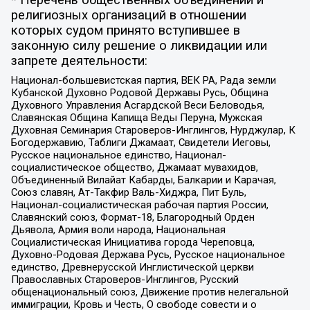
* Перечень общественных объединений и
религиозных организаций в отношении
которых судом принято вступившее в
законную силу решение о ликвидации или
запрете деятельности:
Национал-большевистская партия, ВЕК РА, Рада земли
Кубанской Духовно Родовой Державы Русь, Община
Духовного Управления Асгардской Веси Беловодья,
Славянская Община Капища Веды Перуна, Мужская
Духовная Семинария Староверов-Инглингов, Нурджулар, К
Богодержавию, Таблиги Джамаат, Свидетели Иеговы,
Русское национальное единство, Национал-
социалистическое общество, Джамаат мувахидов,
Объединенный Вилайат Кабарды, Балкарии и Карачая,
Союз славян, Ат-Такфир Валь-Хиджра, Пит Буль,
Национал-социалистическая рабочая партия России,
Славянский союз, Формат-18, Благородный Орден
Дьявола, Армия воли народа, Национальная
Социалистическая Инициатива города Череповца,
Духовно-Родовая Держава Русь, Русское национальное
единство, Древнерусской Инглистической церкви
Православных Староверов-Инглингов, Русский
общенациональный союз, Движение против нелегальной
иммиграции, Кровь и Честь, О свободе совести и о