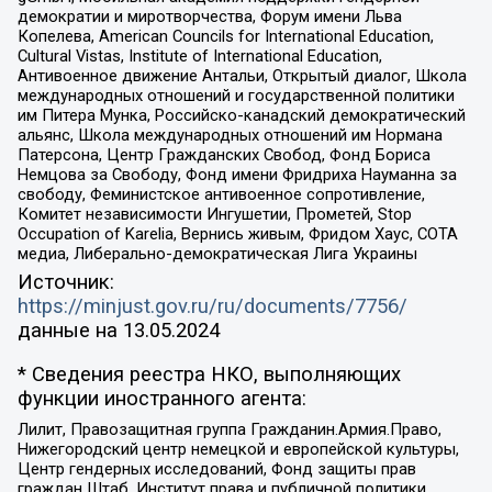
демократии и миротворчества, Форум имени Льва
Копелева, American Councils for International Education,
Cultural Vistas, Institute of International Education,
Антивоенное движение Антальи, Открытый диалог, Школа
международных отношений и государственной политики
им Питера Мунка, Российско-канадский демократический
альянс, Школа международных отношений им Нормана
Патерсона, Центр Гражданских Свобод, Фонд Бориса
Немцова за Свободу, Фонд имени Фридриха Науманна за
свободу, Феминистское антивоенное сопротивление,
Комитет независимости Ингушетии, Прометей, Stop
Occupation of Karelia, Вернись живым, Фридом Хаус, СОТА
медиа, Либерально-демократическая Лига Украины
Источник:
https://minjust.gov.ru/ru/documents/7756/
данные на
13.05.2024
* Сведения реестра НКО, выполняющих
функции иностранного агента:
Лилит, Правозащитная группа Гражданин.Армия.Право,
Нижегородский центр немецкой и европейской культуры,
Центр гендерных исследований, Фонд защиты прав
граждан Штаб, Институт права и публичной политики,