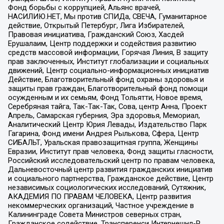
Фонд борьбы с коррупцией, Альянс врачей,
НАСИЛИЮ.НЕТ, Мы против СПИДа, СВЕЧА, Гуманитарное
действие, Открытый Петербург, Лига Избирателей,
Правовая инициатива, Гражданский Союз, Хасдей
Ерушалаим, Центр поддержки и содействия развитию
средств массовой информации, Горячая Линия, В защиту
прав заключенных, Институт глобализации и социальных
движений, Центр социально-информационных инициатив
Действие, Благотворительный фонд охраны здоровья и
защиты прав граждан, Благотворительный фонд помощи
осужденным и их семьям, Фонд Тольятти, Новое время,
Серебряная тайга, Так-Так-Так, Сова, центр Анна, Проект
Апрель, Самарская губерния, Эра здоровья, Мемориал,
Аналитический Центр Юрия Левады, Издательство Парк
Гагарина, Фонд имени Андрея Рылькова, Сфера, Центр
СИБАЛЬТ, Уральская правозащитная группа, Женщины
Евразии, Институт прав человека, Фонд защиты гласности,
Российский исследовательский центр по правам человека,
Дальневосточный центр развития гражданских инициатив
и социального партнерства, Гражданское действие, Центр
независимых социологических исследований, Сутяжник,
АКАДЕМИЯ ПО ПРАВАМ ЧЕЛОВЕКА, Центр развития
некоммерческих организаций, Частное учреждение в
Калининграде Совета Министров северных стран,
Гражданское содействие, Трансперенси Интернешнл-Р,