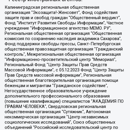
Калининградская региональная общественная организация "Экозащита!-Женсовет", Фонд содействия защите прав и свобод граждан "Общественный вердикт", Фонд "Институт Развития Свободы Информации", Частное учреждение "Информационное агентство МЕМО. РУ", Региональная общественная организация "Общественная комиссия по сохранению наследия академика Сахарова", Фонд поддержки свободы прессы, Санкт-Петербургская общественная правозащитная организация "Гражданский контроль", Межрегиональная общественная организация "Информационно-просветительский центр "Мемориал", Региональный Фонд "Центр Защиты Прав Средств Массовой Информации", с 05.12.2023 Фонд "Центр Защиты Прав Средств массовой информации", Региональная общественная благотворительная организация помощи беженцам и мигрантам "Гражданское содействие", Негосударственное образовательное учреждение дополнительного профессионального образования (повышение квалификации) специалистов "АКАДЕМИЯ ПО ПРАВАМ ЧЕЛОВЕКА", Свердловская региональная общественная организация "Сутяжник", Автономная некоммерческая организация "Центр независимых социологических исследований", Союз общественных объединений "Российский исследовательский центр по правам человека", Региональное общественное учреждение научно-информационный центр "МЕМОРИАЛ", Некоммерческая организация "Фонд защиты гласности", Автономная некоммерческая организация "Институт прав человека", Городская общественная организация "Екатеринбургское общество "МЕМОРИАЛ", Городская общественная организация "Рязанское историко-просветительское и правозащитное общество "Мемориал" (Рязанский Мемориал), Челябинский региональный орган общественной самодеятельности – женское общественное объединение "Женщины Евразии", Челябинский региональный орган общественной самодеятельности "Уральская правозащитная группа", Фонд содействия защите здоровья и социальной справедливости имени Андрея Рылькова, Автономная Некоммерческая Организация "Аналитический Центр Юрия Левады", Автономная некоммерческая организация социальной поддержки населения "Проект Апрель", Региональная общественная организация помощи женщинам и детям, находящимся в кризисной ситуации "Информационно-методический центр "Анна", Фонд содействия развитию массовых коммуникаций и правовому просвещению "Так-так-Так", Фонд содействия устойчивому развитию "Серебряная тайга", Свердловский региональный общественный фонд социальных проектов "Новое время", "Idel.Реалии", Кавказ.Реалии, Крым.Реалии, Телеканал Настоящее Время, Татаро-башкирская служба Радио Свобода (Azatliq Radiosi), Радио Свободная Европа/Радио Свобода (PCE/PC), "Сибирь.Реалии", "Фактограф", Благотворительный фонд помощи осужденным и их семьям, Автономная некоммерческая организация "Институт глобализации и социальных движений", Фонд "В защиту прав заключенных", Частное учреждение "Центр поддержки и содействия развитию средств массовой информации", Пензенский региональный общественный благотворительный фонд "Гражданский союз", "Север.Реалии", Некоммерческая организация Фонд "Правовая инициатива", Общество с ограниченной ответственностью "Радио Свободная Европа/Радио Свобода", Чешское информационное агентство "MEDIUM-ORIENT", Красноярская региональная общественная организация "Мы против СПИДа", Камалягин Денис Николаевич, Маркелов Сергей Евгеньевич, Пономарев Лев Александрович, Савицкая Людмила Алексеевна, Автономная некоммерческая организация "Центр по работе с проблемой насилия "НАСИЛИЮ.НЕТ", Межрегиональный профессиональный союз работников здравоохранения "Альянс врачей", Юридическое лицо, зарегистрированное в Латвийской Республике, SIA "Medusa Project" (регистрационный номер 40103797863, дата регистрации 10.06.2014), Некоммерческая организация "Фонд по борьбе с коррупцией", Автономная некоммерческая организация "Институт права и публичной политики", Баданин Роман Сергеевич, Гликин Максим Александрович, Железнова Мария Михайловна, Лукьянова Юлия Сергеевна, Маетная Елизавета Витальевна, Маняхин Петр Борисович, Чуракова Ольга Владимировна, Ярош Юлия Петровна, Юридическое лицо "The Insider SIA", зарегистрированное в Риге, Латвийская Республика (дата регистрации 26.06.2015), являющееся администратором доменного имени интернет-издания "The Insider SIA", https://theins.ru, Постернак Алексей Евгеньевич, Рубин Михаил Аркадьевич, Анин Роман Александрович, Юридическое лицо Istories fonds, зарегистрированное в Латвийской Республике (регистрационный номер 50008295751, дата регистрации 24.02.2020), Великовский Дмитрий Александрович, Долинина Ирина Николаевна, Мароховская Алеся Алексеевна, Шлейнов Роман Юрьевич, Шмагун Олеся Валентиновна, Общество с ограниченной ответственностью "Альтаир 2021", Общество с ограниченной ответственностью "Вега 2021", Общество с ограниченной ответственностью "Главный редактор 2021", Общество с ограниченной ответственностью "Ромашки монолит", Важенков Артем Валерьевич, Ивановская областная общественная организация "Центр гендерных исследований", Гурман Юрий Альбертович, Медиапроект "ОВД-Инфо", Егоров Владимир Владимирович, Жилинский Владимир Александрович, Общество с ограниченной ответственностью "ЗП", Иванова София Юрьевна, Карезина Инна Павловна, Кильтау Екатерина Викторовна, Петров Алексей Викторович, Пискунов Сергей Евгеньевич, Смирнов Сергей Сергеевич, Тихонов Михаил Сергеевич, Общество с ограниченной ответственностью "ЖУРНАЛИСТ-ИНОСТРАННЫЙ АГЕНТ", Арапова Галина Юрьевна, Вольтская Татьяна Анатольевна, Американская компания "Mason G.E.S. Anonymous Foundation" (США), являющаяся владельцем интернет-издания https://mnews.world/, Компания "Stichting Bellingcat", зарегистрированная в Нидерландах (дата регистрации 11.07.2018), Захаров Андрей Вячеславович, Клепиковская Екатерина Дмитриевна, Общество с ограниченной ответственностью "МЕМО", Перл Роман Александрович, Симонов Евгений Алексеевич, Соловьева Елена Анатольевна, Сотников Даниил Владимирович, Сурначева Елизавета Дмитриевна, Автономная некоммерческая организация по защите прав человека и информированию населения "Якутия – Наше Мнение", Общество с ограниченной ответственностью "Москоу диджитал медиа", с 26.01.2023 Общество с ограниченной ответственностью "Чайка Белые сады", Ветошкина Валерия Валерьевна, Заговора Максим Александрович, Межрегиональное общественное движение "Российская ЛГБТ - сеть", Оленичев Максим Владимирович, Павлов Иван Юрьевич, Скворцова Елена Сергеевна, Общество с ограниченной ответственностью "Как бы инагент", Кочетков Игорь Викторович, Общество с ограниченной ответственностью "Честные выборы", Еланчик Олег Александрович, Общество с ограниченной ответственностью "Нобелевский призыв", Гималова Регина Эмилевна, Григорьев Андрей Валерьевич, Григорьева Алина Александровна, Ассоциация по содействию защите прав призывников, альтернативнослужащих и военнослужащих "Правозащитная группа "Гражданин.Армия.Право", Хисамова Регина Фаритовна, Автономная некоммерческая организация по реализации социально-правовых программ "Лилит", Дальневосточное общественное движение "Маяк", Санкт-Петербургская ЛГБТ-инициативная группа "Выход", Инициативная группа ЛГБТ+ "Реверс", Алексеев Андрей Викторович, Бекбулатова Таисия Львовна, Беляев Иван Михайлович, Владыкина Елена Сергеевна, Гельман Марат Александрович, Никульшина Вероника Юрьевна, Толоконникова Надежда Андреевна, Шендерович Виктор Анатольевич, Общество с ограниченной ответственностью "Данное сообщение", Общество с ограниченной ответственностью Издательский дом "Новая глава", Айнбиндер Александра Александровна, Московский комьюнити-центр для ЛГБТ+инициатив, Благотворительный фонд развития филантропии, Deutsche Welle (Германия, Kurt-Schumacher-Strasse 3, 53113 Bonn), Борзунова Мария Михайловна, Воробьев Виктор Викторович, Голубева Анна Львовна, Константинова Алла Михайловна, Малкова Ирина Владимировна, Мурадов Мурад Абдулгалимович, Осетинская Елизавета Николаевна, Понасенков Евгений Николаевич, Ганапольский Матвей Юрьевич, Киселев Евгений Алексеевич, Борухович Ирина Григорьевна, Дремин Иван Тимофеевич, Дубровский Дмитрий Викторович, Красноярская региональная общественная организация поддержки и развития альтернативных образовательных технологий и межкультурных коммуникаций "ИНТЕРРА", Маяковская Екатерина Алексеевна, Фейгин Марк Захарович, Филимонов Андрей Викторович, Дзугкоева Регина Николаевна, Доброхотов Роман Александрович, Дудь Юрий Александрович, Елкин Сергей Владимирович, Кругликов Кирилл Игоревич, Сабунаева Мария Леонидовна, Семенов Алексей Владимирович, Шаинян Карен Багратович, Шульман Екатерина Михайловна, Асафьев Артур Валерьевич, Вахштайн Виктор Семенович, Венедиктов Алексей Алексеевич, Лушникова Екатерина Евгеньевна, Волков Леонид Михайлович, Невзоров Александр Глебович, Пархоменко Сергей Борисович, Сироткин Ярослав Николаевич, Кара-Мурза Владимир Владимирович, Баранова Наталья Владимировна, Гозман Леонид Яковлевич, Кагарлицкий Борис Юльевич, Климарев Михаил Валерьевич, Милов Владимир Станиславович, Автономная некоммерческая организация Краснодарский центр современного искусства "Типография", Моргенштерн Алишер Тагирович, Соболь Любовь Эдуардовна, Общество с ограниченной ответственностью "ЛИЗА НОРМ", Каспаров Гарри Кимович, Ходорковский Михаил Борисович, Общество с ограниченной ответственностью "Апрельские тезисы", Данилович Ирина Брониславовна, Кашин Олег Владимирович, Петров Николай Владимирович, Пивоваров Алексей Владимирович, Соколов Михаил Владимирович, Цветкова Юлия Владимировна, Чичваркин Евгений Александрович, Комитет против пыток/Команда против пыток, Общество с ограниченной ответственностью "Первый научный", Общество с ограниченной ответственностью "Вертолет и ко", Белоцерковская Вероника Борисовна, Кац Максим Евгеньевич, Лазарева Татьяна Юрьевна, Шаведдинов Руслан Табризович, Яшин Илья Валерьевич, Общество с ограниченной ответственностью "Иноагент ААВ", Алешковский Дмитрий Петрович, Альбац Евгения Марковна, Быков Дмитрий Львович, Галямина Юлия Евгеньевна, Лойко Сергей Леонидович, Мартынов Кирилл Константинович, Медведев Сергей Александрович, Крашенинников Федор Геннадиевич, Гордеева Катерина Вл