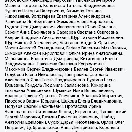
Верховский Александр Маркович, Пислакова-Паркер
Марина Петровна, Кочеткова Татьяна Владимировна,
Чуркина Наталья Валерьевна, Акимова Татьяна
Николаевна, Золотарева Екатерина Александровна,
Рачинский Ян Збигневич, Жемкова Елена Борисовна,
Гудков Лев Дмитриевич, Илларионова Юлия Юрьевна,
Саранг Анна Васильевна, Захарова Светлана Сергеевна,
Аверин Владимир Анатольевич, Щур Татьяна Михайловна,
Щур Николай Алексеевич, Блинушов Андрей Юрьевич,
Мосин Алексей Геннадьевич, Гефтер Валентин Михайлович,
Симонов Алексей Кириллович, Флиге Ирина Анатольевна,
Мельникова Валентина Дмитриевна, Вититинова Елена
Владимировна, Баженова Светлана Куприяновна,
Максимов Сергей Владимирович, Беляев Сергей Иванович,
Голубева Елена Николаевна, Ганнушкина Светлана
Алексеевна, Закс Елена Владимировна, Буртина Елена
Юрьевна, Гендель Людмила Залмановна, Кокорина
Екатерина Алексеевна, Шуманов Илья Вячеславович,
Арапова Галина Юрьевна, Свечников Анатолий Мариевич,
Прохоров Вадим Юрьевич, Шахова Елена Владимировна,
Подузов Сергей Васильевич, Протасова Ирина
Вячеславовна, Литинский Леонид Борисович, Лукашевский
Сергей Маркович, Бахмин Вячеслав Иванович, Шабад
Анатолий Ефимович, Сухих Дарья Николаевна, Орлов Олег
Петрович, Добровольская Анна Дмитриевна, Королева