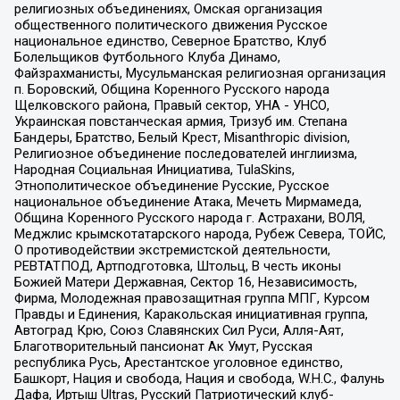
религиозных объединениях, Омская организация
общественного политического движения Русское
национальное единство, Северное Братство, Клуб
Болельщиков Футбольного Клуба Динамо,
Файзрахманисты, Мусульманская религиозная организация
п. Боровский, Община Коренного Русского народа
Щелковского района, Правый сектор, УНА - УНСО,
Украинская повстанческая армия, Тризуб им. Степана
Бандеры, Братство, Белый Крест, Misanthropic division,
Религиозное объединение последователей инглиизма,
Народная Социальная Инициатива, TulaSkins,
Этнополитическое объединение Русские, Русское
национальное объединение Атака, Мечеть Мирмамеда,
Община Коренного Русского народа г. Астрахани, ВОЛЯ,
Меджлис крымскотатарского народа, Рубеж Севера, ТОЙС,
О противодействии экстремистской деятельности,
РЕВТАТПОД, Артподготовка, Штольц, В честь иконы
Божией Матери Державная, Сектор 16, Независимость,
Фирма, Молодежная правозащитная группа МПГ, Курсом
Правды и Единения, Каракольская инициативная группа,
Автоград Крю, Союз Славянских Сил Руси, Алля-Аят,
Благотворительный пансионат Ак Умут, Русская
республика Русь, Арестантское уголовное единство,
Башкорт, Нация и свобода, Нация и свобода, W.H.С., Фалунь
Дафа, Иртыш Ultras, Русский Патриотический клуб-