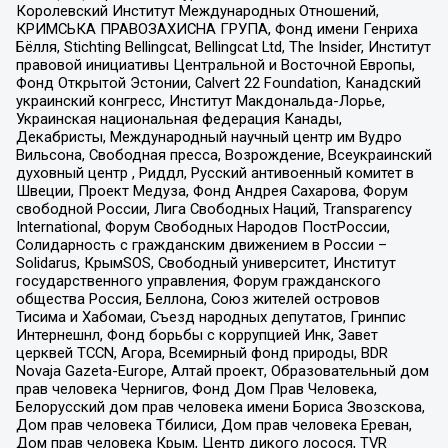
Королевский Институт Международных Отношений,
КРИМСЬКА ПРАВОЗАХИСНА ГРУПА, Фонд имени Генриха
Бёлля, Stichting Bellingcat, Bellingcat Ltd, The Insider, Институт
правовой инициативы Центральной и Восточной Европы,
Фонд Открытой Эстонии, Calvert 22 Foundation, Канадский
украинский конгресс, Институт Макдональда-Лорье,
Украинская национальная федерация Канады,
Декабристы, Международный научный центр им Вудро
Вильсона, Свободная пресса, Возрождение, Всеукраинский
духовный центр , Риддл, Русский антивоенный комитет в
Швеции, Проект Медуза, Фонд Андрея Сахарова, Форум
свободной России, Лига Свободных Наций, Transparеncy
International, Форум Свободных Народов ПостРоссии,
Солидарность с гражданским движением в России –
Solidarus, КрымSOS, Свободный университет, Институт
государственного управления, Форум гражданского
общества Россия, Беллона, Союз жителей островов
Тисима и Хабомаи, Съезд народных депутатов, Гринпис
Интернешнл, Фонд борьбы с коррупцией Инк, Завет
церквей TCCN, Агора, Всемирный фонд природы, BDR
Novaja Gazeta-Europe, Алтай проект, Образовательный дом
прав человека Чернигов, Фонд Дом Прав Человека,
Белорусский дом прав человека имени Бориса Звозскова,
Дом прав человека Тбилиси, Дом прав человека Ереван,
Дом прав человека Крым, Центр дикого лосося, TVR